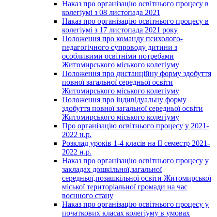
Наказ про організацію освітнього процесу в
колегіумі з 08 листопада 2021
Наказ про організацію освітнього процесу в
колегіумі з 17 листопада 2021 року
Положення про команду психолого-
педагогічного супроводу дитини з
особливими освітніми потребами
Житомирського міського колегіуму
Положення про дистанційну форму здобуття
повної загальної середньої освіти
Житомирського міського колегіуму
Положення про індивідуальну форму
здобуття повної загальної середньої освіти
Житомирського міського колегіуму
Про організацію освітнього процесу у 2021-
2022 н.р.
Розклад уроків 1-4 класів на ІІ семестр 2021-
2022 н.р.
Наказ про організацію освітнього процесу у
закладах дошкільної,загальної
середньої,позашкільної освіти Житомирської
міської територіальної громади на час
воєнного стану
Наказ про організацію освітнього процесу у
початкових класах колегіуму в умовах