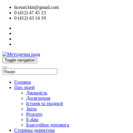
liceum34zt@gmail.com
0 (412) 47 45 23
0 (412) 43 14 19
Toggle navigation
Головна
Про ліцей
Діяльність
Досягнення
Історія та традиції
Звіти
Prozorro
E-data
Благодійна допомога
Сторінка директора