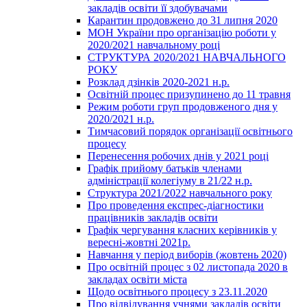
закладів освіти її здобувачами
Карантин продовжено до 31 липня 2020
МОН України про організацію роботи у
2020/2021 навчальному році
СТРУКТУРА 2020/2021 НАВЧАЛЬНОГО
РОКУ
Розклад дзінків 2020-2021 н.р.
Освітній процес призупинено до 11 травня
Режим роботи груп продовженого дня у
2020/2021 н.р.
Тимчасовий порядок організації освітнього
процесу
Перенесення робочих днів у 2021 році
Графік прийому батьків членами
адміністрації колегіуму в 21/22 н.р.
Структура 2021/2022 навчального року
Про проведення експрес-діагностики
працівників закладів освіти
Графік чергування класних керівників у
вересні-жовтні 2021р.
Навчання у період виборів (жовтень 2020)
Про освітній процес з 02 листопада 2020 в
закладах освіти міста
Щодо освітнього процесу з 23.11.2020
Про відвідування учнями закладів освіти