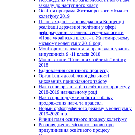
закладу до наступного класу
Освітня програма Житомирського міського
колегіуму 2019
План заходів із запровадження Концепції
реалізації державної політики у сфері
реформування загальної середньої освіти
«Нова українська школа» в Житомирському
міському колегіумі у 2018 році
Моніторинг навчання та працевлаштування
випускників 9 -11 класів 2018
Мовні загони "Сонячних зайчиків" влітку
2018
Відновлення освітнього процессу
Організація дозвіллєвої діяльності
вихованців пришкільного табору
Наказ про організацію освітнього процесу у
2018-2019 навчальному році
Наказ про підсумки роботи з обліку
продовження навч. та працевл.
Норми орфографічного режиму в колегіумі у
2019-2020 н.р.
Річний план освітнього процесу колегіуму
Розпорядження міського голови про
призупинення освітнього процесу