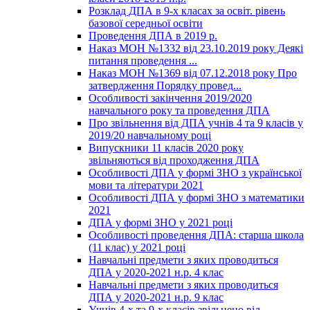
Розклад ДПА в 9-х класах за освіт. рівень
базової середньої освіти
Проведення ДПА в 2019 р.
Наказ МОН №1332 від 23.10.2019 року Деякі
питання проведення ...
Наказ МОН №1369 від 07.12.2018 року Про
затвердження Порядку провед...
Особливості закінчення 2019/2020
навчального року та проведення ДПА
Про звільнення від ДПА учнів 4 та 9 класів у
2019/20 навчальному році
Випускники 11 класів 2020 року
звільняються від проходження ДПА
Особливості ДПА у формі ЗНО з української
мови та літератури 2021
Особливості ДПА у формі ЗНО з математики
2021
ДПА у формі ЗНО у 2021 році
Особливості проведення ДПА: старша школа
(11 клас) у 2021 році
Навчальні предмети з яких проводиться
ДПА у 2020-2021 н.р. 4 клас
Навчальні предмети з яких проводиться
ДПА у 2020-2021 н.р. 9 клас
Учнів 4-х та 9-х класів звільнено від