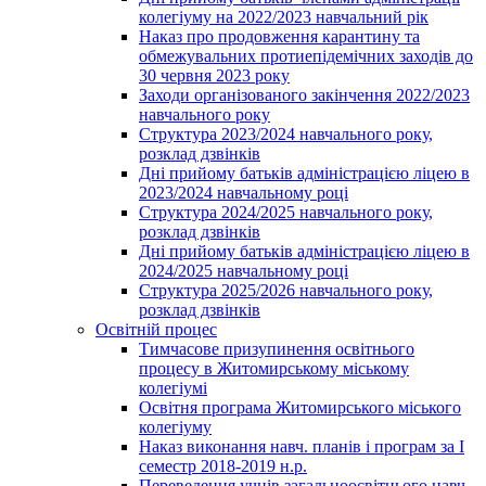
колегіуму на 2022/2023 навчальний рік
Наказ про продовження карантину та
обмежувальних протиепідемічних заходів до
30 червня 2023 року
Заходи організованого закінчення 2022/2023
навчального року
Структура 2023/2024 навчального року,
розклад дзвінків
Дні прийому батьків адміністрацією ліцею в
2023/2024 навчальному році
Структура 2024/2025 навчального року,
розклад дзвінків
Дні прийому батьків адміністрацією ліцею в
2024/2025 навчальному році
Структура 2025/2026 навчального року,
розклад дзвінків
Освітній процес
Тимчасове призупинення освітнього
процесу в Житомирському міському
колегіумі
Освітня програма Житомирського міського
колегіуму
Наказ виконання навч. планів і програм за І
семестр 2018-2019 н.р.
Переведення учнів загальноосвітнього навч.