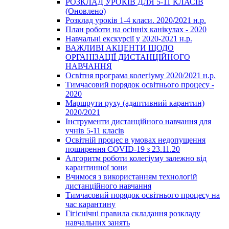
РОЗКЛАД УРОКІВ ДЛЯ 5-11 КЛАСІВ
(Оновлено)
Розклад уроків 1-4 класи. 2020/2021 н.р.
План роботи на осінніх канікулах - 2020
Навчальні екскурсії у 2020-2021 н.р.
ВАЖЛИВІ АКЦЕНТИ ЩОДО
ОРГАНІЗАЦІЇ ДИСТАНЦІЙНОГО
НАВЧАННЯ
Освітня програма колегіуму 2020/2021 н.р.
Тимчасовий порядок освітнього процесу -
2020
Маршрути руху (адаптивний карантин)
2020/2021
Інструменти дистанційного навчання для
учнів 5-11 класів
Освітній процес в умовах недопущення
поширення COVID-19 з 23.11.20
Алгоритм роботи колегіуму залежно від
карантинної зони
Вчимося з використанням технологій
дистанційного навчання
Тимчасовий порядок освітнього процесу на
час карантину
Гігієнічні правила складання розкладу
навчальних занять