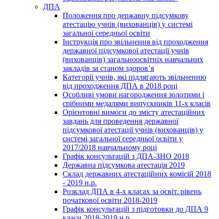
ДПА
Положення про державну підсумкову
атестацію учнів (вихованців) у системі
загальної середньої освіти
Інструкція про звільнення від проходження
державної підсумкової атестації учнів
(вихованців) загальноосвітніх навчальних
закладів за станом здоров’я
Категорії учнів, які підлягають звільненню
від проходження ДПА в 2018 році
Особливі умови нагородження золотими і
срібними медалями випускників 11-х класів
Орієнтовні вимоги до змісту атестаційних
завдань для проведення державної
підсумкової атестації учнів (вихованців) у
системі загальної середньої освіти у
2017/2018 навчальному році
Графік консультацій з ДПА-ЗНО 2018
Державна підсумкова атестація 2019
Склад державних атестаційних комісій 2018
- 2019 н.р.
Розклад ДПА в 4-х класах за освіт. рівень
початкової освіти 2018-2019
Графік консультацій з підготовки до ДПА 9
класи 2018-2019 н.р.