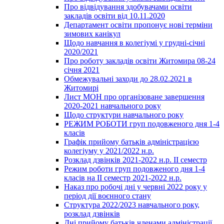
Про відвідування здобувачами освіти
закладів освіти від 10.11.2020
Департамент освіти пропонує нові терміни
зимових канікул
Щодо навчання в колегіумі у грудні-січні
2020/2021
Про роботу закладів освіти Житомира 08-24
січня 2021
Обмежувальні заходи до 28.02.2021 в
Житомирі
Лист МОН про організоване завершення
2020-2021 навчального року
Щодо структури навчального року
РЕЖИМ РОБОТИ груп подовженого дня 1-4
класів
Графік прийому батьків адміністрацією
колегіуму у 2021/2022 н.р.
Розклад дзвінків 2021-2022 н.р. ІІ семестр
Режим роботи груп подовженого дня 1-4
класів на ІІ семестр 2021-2022 н.р.
Наказ про робочі дні у червні 2022 року у
період дії воєнного стану
Структура 2022/2023 навчального року,
розклад дзвінків
Дні прийому батьків членами адміністрації