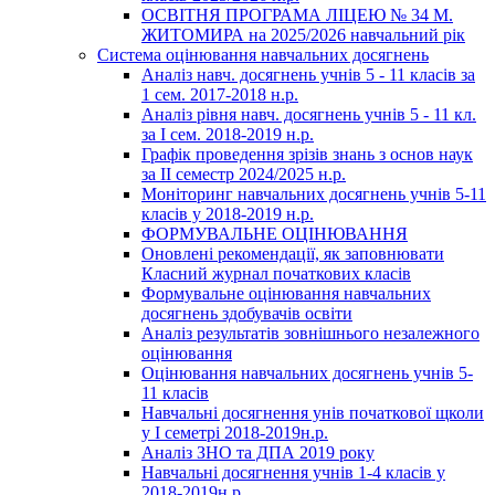
ОСВІТНЯ ПРОГРАМА ЛІЦЕЮ № 34 М.
ЖИТОМИРА на 2025/2026 навчальний рік
Система оцінювання навчальних досягнень
Аналіз навч. досягнень учнів 5 - 11 класів за
1 сем. 2017-2018 н.р.
Аналіз рівня навч. досягнень учнів 5 - 11 кл.
за І сем. 2018-2019 н.р.
Графік проведення зрізів знань з основ наук
за ІІ семестр 2024/2025 н.р.
Моніторинг навчальних досягнень учнів 5-11
класів у 2018-2019 н.р.
ФОРМУВАЛЬНЕ ОЦІНЮВАННЯ
Оновлені рекомендації, як заповнювати
Класний журнал початкових класів
Формувальне оцінювання навчальних
досягнень здобувачів освіти
Аналіз результатів зовнішнього незалежного
оцінювання
Оцінювання навчальних досягнень учнів 5-
11 класів
Навчальні досягнення унів початкової щколи
у І семетрі 2018-2019н.р.
Аналіз ЗНО та ДПА 2019 року
Навчальні досягнення учнів 1-4 класів у
2018-2019н.р.