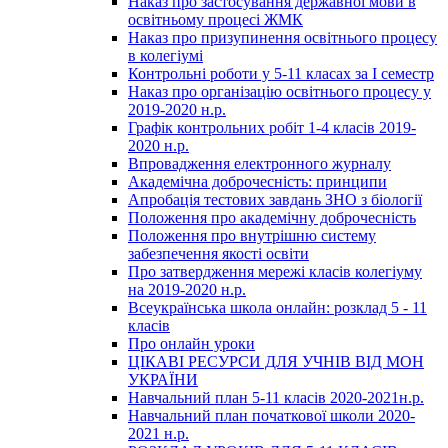
Наказ про застосування державної мови в
освітньому процесі ЖМК
Наказ про призупинення освітнього процесу
в колегіумі
Контрольні роботи у 5-11 класах за І семестр
Наказ про організацію освітнього процесу у
2019-2020 н.р.
Графік контрольних робіт 1-4 класів 2019-
2020 н.р.
Впровадження електронного журналу
Академічна доброчесність: принципи
Апробація тестових завдань ЗНО з біології
Положення про академічну доброчесність
Положення про внутрішню систему
забезпечення якості освіти
Про затвердження мережі класів колегіуму
на 2019-2020 н.р.
Всеукраїнська школа онлайн: розклад 5 - 11
класів
Про онлайн уроки
ЦІКАВІ РЕСУРСИ ДЛЯ УЧНІВ ВІД МОН
УКРАЇНИ
Навчальний план 5-11 класів 2020-2021н.р.
Навчальний план початкової школи 2020-
2021 н.р.