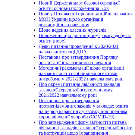
Новий Держстандарт базової середньої
освіти: основні положення за 5 хв
Нове у Положенні про дистанційне навчання
МОН України щодо організації
дистанційного навчання
Щодо ведення класних журналів
Положення про дистанційну форму здобуття
освіти (нове)
Деякі питання проведення в 2020/2021
навчальному році ДПА
Постанова про затвердження Порядку
організації інклюзивного навчання
Методичні рекомендації щодо організації
навчання осіб з особливими освітніми
потребами у 2021/2022 навчальному році
Про окремі питання діяльності закладів
загальної середньої освіти у новому
2021/2022 навчальному році
Постанова про затвердження
протиепідемічних заходів у закладах освіти
на період карантину у зв'язку поширенням
коронавірусної хвороби (COVID-19)
Про затвердження форм звітності з питань
діяльності закладів загальної середньої освіти
та інструкцій щодо їх заповнення