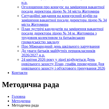
н.р.
Оголошення про конкурс на заміщення вакантної
посади директора ліцею № 34 міста Житомира
Ситуаційні завдання на конкурсний відбір на
заміщення вакантної посади директора ліцею № 34
міста Житомира
План зустрічі кандидатів на заміщення вакантної
посади директора ліцею № 34 м. Житомира з
трудовим колективом та батьківською
громадськістю закладу
Про Міжнародний день шкільного харчування
До уваги батьків майбутніх першокласників
2026/2027 н.р.
24 квітня 2026 року у ліцеї відбудеться День
цивільного захисту План, графік проведення Дня
цивільного захисту і об'єктового тренування 2026
Контакти
Методична рада
Головна
Методична
Методична рада