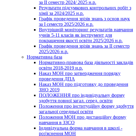
за ІІ семестр 2024/ 2025 н.р.
Результати підсумкових контрольних робіт з
хімії за 2024/2025 н.р.
Графік проведення зрізів знань з основ наук
за І семестр 2025/2026 н.р.
Внутрішній моніторинг результатів навчання
учнів 5-11 класів як інструмент для
покращення якості освіти 2025/2026 н.р.
Графік проведення зрізів знань за ІІ семестр
2025/2026 н.р.
Нормативна база
Нормативно-правова база діяльності закладів
освіти 2018-2019 н.р.
Наказ МОН про затвердження порядку
проведення ДПА
Наказ МОН про підготовку до проведення
ЗНО 2019
ПОЛОЖЕННЯ про індивідуальну форму
здобуття повної загал. серед. освіти
Положення про інституційну форму здобуття
загальної середньої освіти
Положення МОН про дистанційну форму
навчання в ЗЗСО
Індивідуальна форма навчання в школі -
роз'яснення МОН