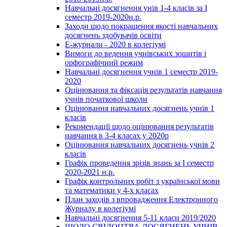
Навчальні досягнення унів 1-4 класів за І
семестр 2019-2020н.р.
Заходи щодо покращення якості навчальних
досягнень здобувачів освіти
Е-журнали - 2020 в колегіумі
Вимоги до ведення учнівських зошитів і
орфографічний режим
Навчальні досягнення учнів 1 семестр 2019-
2020
Оцінювання та фіксація результатів навчання
учнів початкової школи
Оцінювання навчальних досягнень учнів 1
класів
Рекомендації щодо оцінювання результатів
навчання в 3-4 класах у 2020р
Оцінювання навчальних досягнень учнів 2
класів
Графік проведення зрізів знань за І семестр
2020-2021 н.р.
Графік контрольних робіт з української мови
та математики у 4-х класах
План заходів з впровадження Електронного
Журналу в колегіумі
Навчальні досягнення 5-11 класи 2019/2020
ЩОДО СВІДОЦТВА ДОСЯГНЕНЬ УЧНІВ