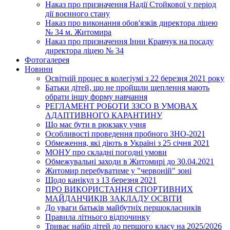
Наказ про призначення Надії Стойкової у період
дії воєнного стану
Наказ про виконання обов'язків директора ліцею
№ 34 м. Житомира
Наказ про призначення Інни Кравчук на посаду
директора ліцею № 34
Фотогалерея
Новини
Освітній процес в колегіумі з 22 березня 2021 року
Батьки дітей, що не пройшли щеплення мають
обрати іншу форму навчання
РЕГЛАМЕНТ РОБОТИ ЗЗСО В УМОВАХ
АДАПТИВНОГО КАРАНТИНУ
Що має бути в рюкзаку учня
Особливості проведення пробного ЗНО-2021
Обмеження, які діють в Україні з 25 січня 2021
МОНУ про складні погодні умови
Обмежувальні заходи в Житомирі до 30.04.2021
Житомир перебуватиме у "червоній" зоні
Щодо канікул з 13 березня 2021
ПРО ВИКОРИСТАННЯ СПОРТИВНИХ
МАЙДАНЧИКІВ ЗАКЛАДУ ОСВІТИ
До уваги батьків майбутніх першокласників
Правила літнього відпочинку
Триває набір дітей до першого класу на 2025/2026