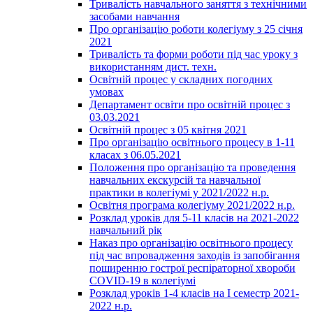
Тривалість навчального заняття з технічними
засобами навчання
Про організацію роботи колегіуму з 25 січня
2021
Тривалість та форми роботи під час уроку з
використанням дист. техн.
Освітній процес у складних погодних
умовах
Департамент освіти про освітній процес з
03.03.2021
Освітній процес з 05 квітня 2021
Про організацію освітнього процесу в 1-11
класах з 06.05.2021
Положення про організацію та проведення
навчальних екскурсій та навчальної
практики в колегіумі у 2021/2022 н.р.
Освітня програма колегіуму 2021/2022 н.р.
Розклад уроків для 5-11 класів на 2021-2022
навчальний рік
Наказ про організацію освітнього процесу
під час впровадження заходів із запобігання
поширенню гострої респіраторної хвороби
COVID-19 в колегіумі
Розклад уроків 1-4 класів на І семестр 2021-
2022 н.р.