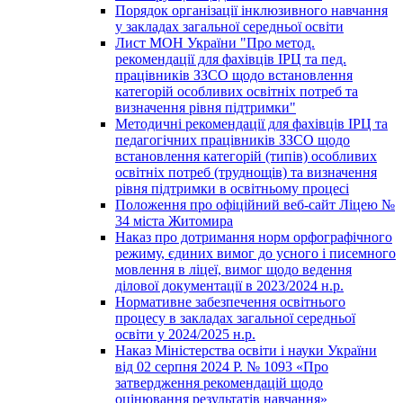
Порядок організації інклюзивного навчання
у закладах загальної середньої освіти
Лист МОН України "Про метод.
рекомендації для фахівців ІРЦ та пед.
працівників ЗЗСО щодо встановлення
категорій особливих освітніх потреб та
визначення рівня підтримки"
Методичні рекомендації для фахівців ІРЦ та
педагогічних працівників ЗЗСО щодо
встановлення категорій (типів) особливих
освітніх потреб (труднощів) та визначення
рівня підтримки в освітньому процесі
Положення про офіційний веб-сайт Ліцею №
34 міста Житомира
Наказ про дотримання норм орфографічного
режиму, єдиних вимог до усного і писемного
мовлення в ліцеї, вимог щодо ведення
ділової документації в 2023/2024 н.р.
Нормативне забезпечення освітнього
процесу в закладах загальної середньої
освіти у 2024/2025 н.р.
Наказ Міністерства освіти і науки України
від 02 серпня 2024 Р. № 1093 «Про
затвердження рекомендацій щодо
оцінювання результатів навчання»