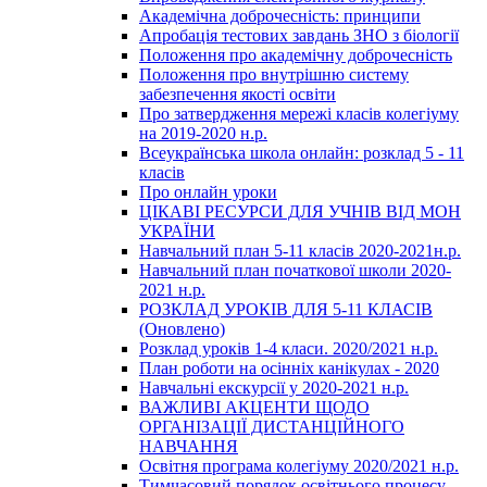
Академічна доброчесність: принципи
Апробація тестових завдань ЗНО з біології
Положення про академічну доброчесність
Положення про внутрішню систему
забезпечення якості освіти
Про затвердження мережі класів колегіуму
на 2019-2020 н.р.
Всеукраїнська школа онлайн: розклад 5 - 11
класів
Про онлайн уроки
ЦІКАВІ РЕСУРСИ ДЛЯ УЧНІВ ВІД МОН
УКРАЇНИ
Навчальний план 5-11 класів 2020-2021н.р.
Навчальний план початкової школи 2020-
2021 н.р.
РОЗКЛАД УРОКІВ ДЛЯ 5-11 КЛАСІВ
(Оновлено)
Розклад уроків 1-4 класи. 2020/2021 н.р.
План роботи на осінніх канікулах - 2020
Навчальні екскурсії у 2020-2021 н.р.
ВАЖЛИВІ АКЦЕНТИ ЩОДО
ОРГАНІЗАЦІЇ ДИСТАНЦІЙНОГО
НАВЧАННЯ
Освітня програма колегіуму 2020/2021 н.р.
Тимчасовий порядок освітнього процесу -