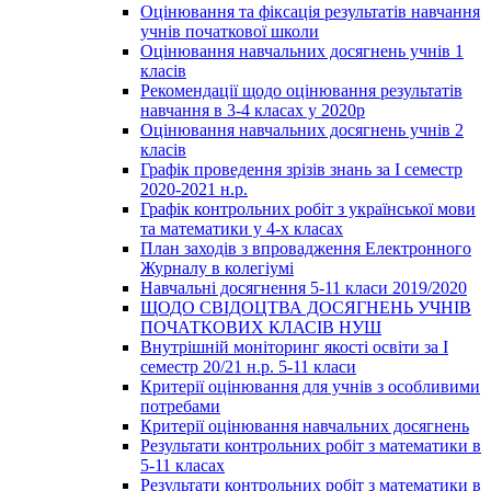
Оцінювання та фіксація результатів навчання
учнів початкової школи
Оцінювання навчальних досягнень учнів 1
класів
Рекомендації щодо оцінювання результатів
навчання в 3-4 класах у 2020р
Оцінювання навчальних досягнень учнів 2
класів
Графік проведення зрізів знань за І семестр
2020-2021 н.р.
Графік контрольних робіт з української мови
та математики у 4-х класах
План заходів з впровадження Електронного
Журналу в колегіумі
Навчальні досягнення 5-11 класи 2019/2020
ЩОДО СВІДОЦТВА ДОСЯГНЕНЬ УЧНІВ
ПОЧАТКОВИХ КЛАСІВ НУШ
Внутрішній моніторинг якості освіти за І
семестр 20/21 н.р. 5-11 класи
Критерії оцінювання для учнів з особливими
потребами
Критерії оцінювання навчальних досягнень
Результати контрольних робіт з математики в
5-11 класах
Результати контрольних робіт з математики в