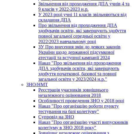
Звільнення від проходження ДПА учнів 4 та
9 класів у 2022-2023 н.р.
У 2023 році учні 11 класів звільняються від
складання ДПА
Про звільнення від проходження ДПА
здобувачів освіти, які завершують здобуття
повної загальної середньої освіти у
2022/2023 навчальному році
ЗУ Про внесення змін до деяких законів
України щодо державної підсумкової
атестації та вступної кампанії 2024
Наказ "Про звільнення від проходження
ДПА здобувачів освіти, які завершують
здобуття початкової, базової та повної
загальної освіти у 2023/2024 н.р."
ЗНО/НМТ
Реєстрація учасників зовнішнього
незалежного оцінювання 2018
Особливості проведення ЗНО у 2018 році
Наказ "Про організацію роботи пункту
тестування на базі колегіуму"
Супровід на ЗНО
Наказ "Про організацію участі випускників
колегіуму в ЗНО 2018 року"
Зовнішнє незалежне оцінювання з