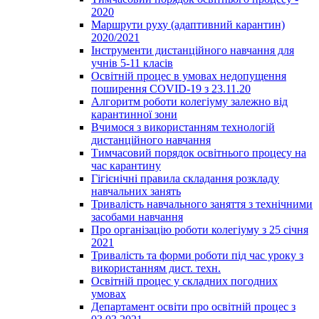
2020
Маршрути руху (адаптивний карантин)
2020/2021
Інструменти дистанційного навчання для
учнів 5-11 класів
Освітній процес в умовах недопущення
поширення COVID-19 з 23.11.20
Алгоритм роботи колегіуму залежно від
карантинної зони
Вчимося з використанням технологій
дистанційного навчання
Тимчасовий порядок освітнього процесу на
час карантину
Гігієнічні правила складання розкладу
навчальних занять
Тривалість навчального заняття з технічними
засобами навчання
Про організацію роботи колегіуму з 25 січня
2021
Тривалість та форми роботи під час уроку з
використанням дист. техн.
Освітній процес у складних погодних
умовах
Департамент освіти про освітній процес з