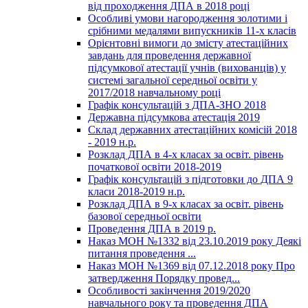
від проходження ДПА в 2018 році
Особливі умови нагородження золотими і
срібними медалями випускників 11-х класів
Орієнтовні вимоги до змісту атестаційних
завдань для проведення державної
підсумкової атестації учнів (вихованців) у
системі загальної середньої освіти у
2017/2018 навчальному році
Графік консультацій з ДПА-ЗНО 2018
Державна підсумкова атестація 2019
Склад державних атестаційних комісій 2018
- 2019 н.р.
Розклад ДПА в 4-х класах за освіт. рівень
початкової освіти 2018-2019
Графік консультацій з підготовки до ДПА 9
класи 2018-2019 н.р.
Розклад ДПА в 9-х класах за освіт. рівень
базової середньої освіти
Проведення ДПА в 2019 р.
Наказ МОН №1332 від 23.10.2019 року Деякі
питання проведення ...
Наказ МОН №1369 від 07.12.2018 року Про
затвердження Порядку провед...
Особливості закінчення 2019/2020
навчального року та проведення ДПА