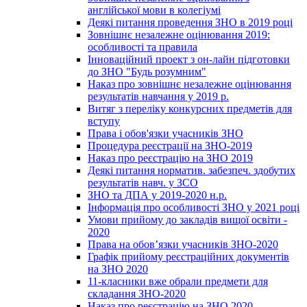
англійської мови в колегіумі
Деякі питання проведення ЗНО в 2019 році
Зовнішнє незалежне оцінювання 2019:
особливості та правила
Інноваційний проект з он-лайн підготовки
до ЗНО "Будь розумним"
Наказ про зовнішнє незалежне оцінювання
результатів навчання у 2019 р.
Витяг з переліку конкурсних предметів для
вступу
Права і обов'язки учасників ЗНО
Процедура реєстрації на ЗНО-2019
Наказ про реєстрацію на ЗНО 2019
Деякі питання норматив. забезпеч. здобутих
результатів навч. у ЗСО
ЗНО та ДПА у 2019-2020 н.р.
Інформація про особливості ЗНО у 2021 році
Умови прийому до закладів вищої освіти -
2020
Права на обов’язки учасників ЗНО-2020
Графік прийому реєстраційних документів
на ЗНО 2020
11-класники вже обрали предмети для
складання ЗНО-2020
Наказ про реєстрацію на ЗНО 2020