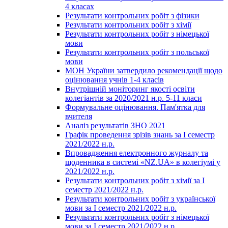
4 класах
Результати контрольних робіт з фізики
Результати контрольних робіт з хімії
Результати контрольних робіт з німецької
мови
Результати контрольних робіт з польської
мови
МОН України затвердило рекомендації щодо
оцінювання учнів 1-4 класів
Внутрішній моніторинг якості освіти
колегіантів за 2020/2021 н.р. 5-11 класи
Формувальне оцінювання. Пам'ятка для
вчителя
Аналіз результатів ЗНО 2021
Графік проведення зрізів знань за І семестр
2021/2022 н.р.
Впровадження електронного журналу та
щоденника в системі «NZ.UA» в колегіумі у
2021/2022 н.р.
Результати контрольних робіт з хімії за І
семестр 2021/2022 н.р.
Результати контрольних робіт з української
мови за І семестр 2021/2022 н.р.
Результати контрольних робіт з німецької
мови за І семестр 2021/2022 н.р.