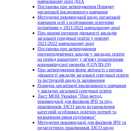
навчальному році ДПА
Постанова про затвердження Порядку
організації інклюзивного навчання
Методичні рекомендації щодо організації
навчання осіб з особливими освітніми
потребами у 2021/2022 навчальному році
Про окремі питання діяльності закладів
загальної середньої освіти у новому
2021/2022 навчальному році
Постанова про затвердження
протиепідемічних заходів у закладах освіти
на період карантину у зв'язку поширенням
коронавірусної хвороби (COVID-19)
Про затвердження форм звітності з питань
діяльності закладів загальної середньої освіти
та інструкцій щодо їх заповнення
Порядок організації інклюзивного навчання
у закладах загальної середньої освіти
Лист МОН України "Про метод.
рекомендації для фахівців ІРЦ та пед.
працівників ЗЗСО щодо встановлення
категорій особливих освітніх потреб та
визначення рівня підтримки"
Методичні рекомендації для фахівців ІРЦ та
педагогічних працівників ЗЗСО щодо