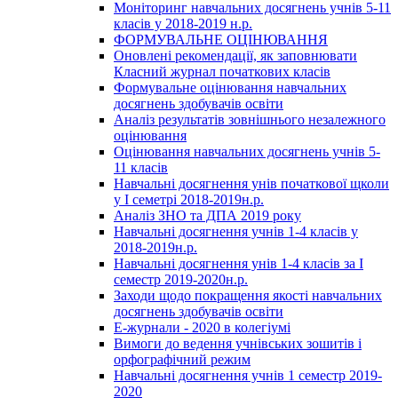
Моніторинг навчальних досягнень учнів 5-11
класів у 2018-2019 н.р.
ФОРМУВАЛЬНЕ ОЦІНЮВАННЯ
Оновлені рекомендації, як заповнювати
Класний журнал початкових класів
Формувальне оцінювання навчальних
досягнень здобувачів освіти
Аналіз результатів зовнішнього незалежного
оцінювання
Оцінювання навчальних досягнень учнів 5-
11 класів
Навчальні досягнення унів початкової щколи
у І семетрі 2018-2019н.р.
Аналіз ЗНО та ДПА 2019 року
Навчальні досягнення учнів 1-4 класів у
2018-2019н.р.
Навчальні досягнення унів 1-4 класів за І
семестр 2019-2020н.р.
Заходи щодо покращення якості навчальних
досягнень здобувачів освіти
Е-журнали - 2020 в колегіумі
Вимоги до ведення учнівських зошитів і
орфографічний режим
Навчальні досягнення учнів 1 семестр 2019-
2020