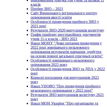
Інформаційна довідка для учнів та батьків 11
класів
Пробне ЗНО – 2021
Сайт Вінницького регіонального центру
оцінювання якості освіти
Особливості проведення пробного ЗНО у
2021 році
Результати ЗНО-2020 випускників колегіуму
Графік прийому реєстраційних документів
учнів 11-х класів - ЗНО 2021
Наказ МОНУ "Деякі питання проведення у
2022 році зовнішнього незалежного
оцінювання результатів навчання, здобутих
на основі повної загальної середньої освіти"
Особливості зовнішнього незалежного
оцінювання 2022 року
Особливості проведення ЗНО та ДПА у 2022
році
Корисні посилання для випускників 2022
року
Наказ УЦОЯО "Про проведення пробного
незалежного оцінювання у 2022 році"
Результати ЗНО випускників колегіуму 2021
року
Наказ МОН України "Про організацію та