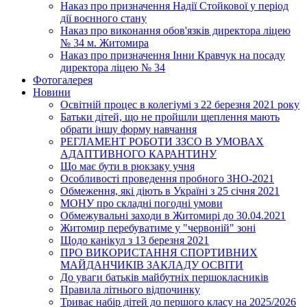
Наказ про призначення Надії Стойкової у період
дії воєнного стану
Наказ про виконання обов'язків директора ліцею
№ 34 м. Житомира
Наказ про призначення Інни Кравчук на посаду
директора ліцею № 34
Фотогалерея
Новини
Освітній процес в колегіумі з 22 березня 2021 року
Батьки дітей, що не пройшли щеплення мають
обрати іншу форму навчання
РЕГЛАМЕНТ РОБОТИ ЗЗСО В УМОВАХ
АДАПТИВНОГО КАРАНТИНУ
Що має бути в рюкзаку учня
Особливості проведення пробного ЗНО-2021
Обмеження, які діють в Україні з 25 січня 2021
МОНУ про складні погодні умови
Обмежувальні заходи в Житомирі до 30.04.2021
Житомир перебуватиме у "червоній" зоні
Щодо канікул з 13 березня 2021
ПРО ВИКОРИСТАННЯ СПОРТИВНИХ
МАЙДАНЧИКІВ ЗАКЛАДУ ОСВІТИ
До уваги батьків майбутніх першокласників
Правила літнього відпочинку
Триває набір дітей до першого класу на 2025/2026