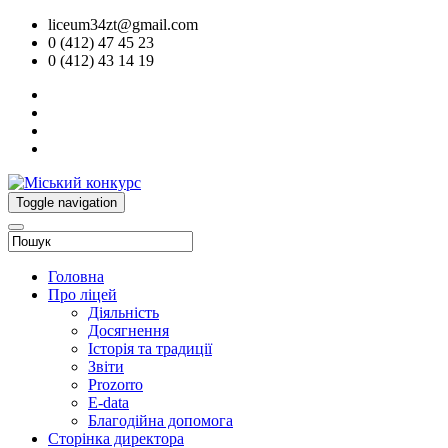
liceum34zt@gmail.com
0 (412) 47 45 23
0 (412) 43 14 19
Toggle navigation
Головна
Про ліцей
Діяльність
Досягнення
Історія та традиції
Звіти
Prozorro
E-data
Благодійна допомога
Сторінка директора