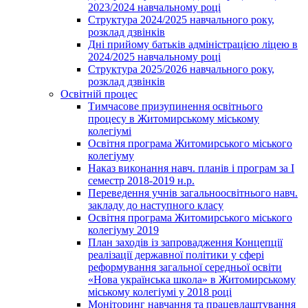
2023/2024 навчальному році
Структура 2024/2025 навчального року,
розклад дзвінків
Дні прийому батьків адміністрацією ліцею в
2024/2025 навчальному році
Структура 2025/2026 навчального року,
розклад дзвінків
Освітній процес
Тимчасове призупинення освітнього
процесу в Житомирському міському
колегіумі
Освітня програма Житомирського міського
колегіуму
Наказ виконання навч. планів і програм за І
семестр 2018-2019 н.р.
Переведення учнів загальноосвітнього навч.
закладу до наступного класу
Освітня програма Житомирського міського
колегіуму 2019
План заходів із запровадження Концепції
реалізації державної політики у сфері
реформування загальної середньої освіти
«Нова українська школа» в Житомирському
міському колегіумі у 2018 році
Моніторинг навчання та працевлаштування