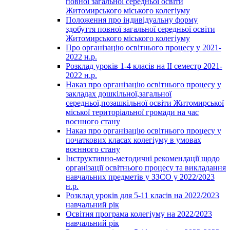
повної загальної середньої освіти
Житомирського міського колегіуму
Положення про індивідуальну форму
здобуття повної загальної середньої освіти
Житомирського міського колегіуму
Про організацію освітнього процесу у 2021-
2022 н.р.
Розклад уроків 1-4 класів на ІІ семестр 2021-
2022 н.р.
Наказ про організацію освітнього процесу у
закладах дошкільної,загальної
середньої,позашкільної освіти Житомирської
міської територіальної громади на час
воєнного стану
Наказ про організацію освітнього процесу у
початкових класах колегіуму в умовах
воєнного стану
Інструктивно-методичні рекомендації щодо
організації освітнього процесу та викладання
навчальних предметів у ЗЗСО у 2022/2023
н.р.
Розклад уроків для 5-11 класів на 2022/2023
навчальний рік
Освітня програма колегіуму на 2022/2023
навчальний рік