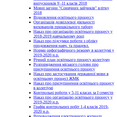
випускників 9 -11 класів 2018
Мовні загони "Сонячних зайчиків" влітку
2018
Відновлення освітнього процессу
Організація дозвіллєвої діяльності
вихованців пришкільного табору
Наказ про організацію освітнього процесу у
2018-2019 навчальному році
Наказ про підсумки роботи з обліку
продовження навч. та працевл.
Норми орфографічного режиму в колегіумі у
2019-2020 н.р.
Річний план освітнього процесу колегіуму
Розпорядження міського голови про
призупинення освітнього процесу
Наказ про застосування державної мови в
освітньому процесі ЖМК
Наказ про призупинення освітнього процесу
в колегіумі
Контрольні роботи у 5-11 класах за І семестр
Наказ про організацію освітнього процесу у
2019-2020 н.р.
Графік контрольних робіт 1-4 класів 2019-
2020 н.р.
Впровадження електронного журналу