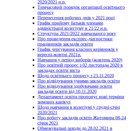
2020/2021 н.р.
Тимчасовий порядок організації освітнього
процесу
Перенесення робочих днів у 2021 році
Графік прийому батьків членами
адміністрації колегіуму в 21/22 н.р.
Структура 2021/2022 навчального року
Про проведення експрес-діагностики
працівників закладів освіти
Графік чергування класних керівників у
вересні-жовтні 2021р.
Навчання у період виборів (жовтень 2020)
Про освітній процес з 02 листопада 2020 в
закладах освіти міста
Щодо освітнього процесу з 23.11.2020
Про відвідування учнями закладів освіти
Про відвідування здобувачами освіти
закладів освіти від 10.11.2020
Департамент освіти пропонує нові терміни
зимових канікул
Щодо навчання в колегіумі у грудні-січні
2020/2021
Про роботу закладів освіти Житомира 08-24
січня 2021
Обмежувальні заходи до 28.02.2021 в