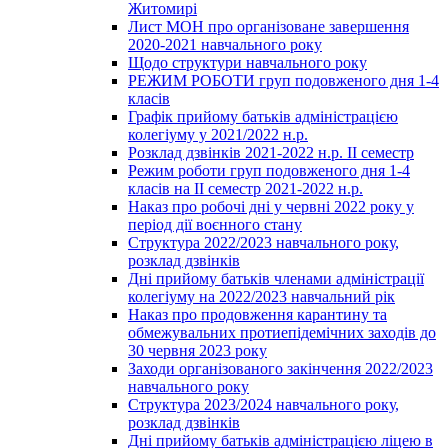
Житомирі
Лист МОН про організоване завершення
2020-2021 навчального року
Щодо структури навчального року
РЕЖИМ РОБОТИ груп подовженого дня 1-4
класів
Графік прийому батьків адміністрацією
колегіуму у 2021/2022 н.р.
Розклад дзвінків 2021-2022 н.р. ІІ семестр
Режим роботи груп подовженого дня 1-4
класів на ІІ семестр 2021-2022 н.р.
Наказ про робочі дні у червні 2022 року у
період дії воєнного стану
Структура 2022/2023 навчального року,
розклад дзвінків
Дні прийому батьків членами адміністрації
колегіуму на 2022/2023 навчальний рік
Наказ про продовження карантину та
обмежувальних протиепідемічних заходів до
30 червня 2023 року
Заходи організованого закінчення 2022/2023
навчального року
Структура 2023/2024 навчального року,
розклад дзвінків
Дні прийому батьків адміністрацією ліцею в