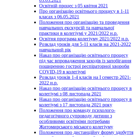
03.03.2021
Освітній процес з 05 квітня 2021
Про організацію освітнього процесу в 1-11
класах з 06.05.2021
Положення про організацію та проведення
навчальних екскурсій та навчальної
практики в колегіумі у 2021/2022 н.р.
Освітня програма колегіуму 2021/2022 н.р.
Розклад уроків для 5-11 класів на 2021-2022
навчальний рік
Наказ про організацію освітнього процесу
під час впровадження заходів із запобігання
поширенню гострої респіраторної хвороби
COVID-19 в колегіумі
Розклад уроків 1-4 класів на І семестр 2021-
2022 н.р.
Наказ про організацію освітнього процесу в
колегіумі з 08 листопада 2021
Наказ про організацію освітнього процесу в
колегіумі з 17 листопада 2021 року
Положення про команду психолого-
педагогічного супроводу дитини з
особливими освітніми потребами
Житомирського міського колегіуму
Положення про дистанційну форму здобуття