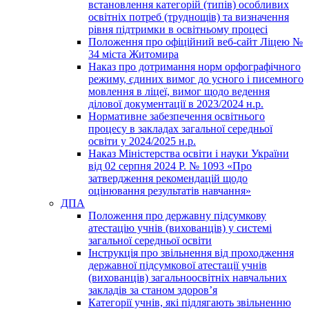
встановлення категорій (типів) особливих
освітніх потреб (труднощів) та визначення
рівня підтримки в освітньому процесі
Положення про офіційний веб-сайт Ліцею №
34 міста Житомира
Наказ про дотримання норм орфографічного
режиму, єдиних вимог до усного і писемного
мовлення в ліцеї, вимог щодо ведення
ділової документації в 2023/2024 н.р.
Нормативне забезпечення освітнього
процесу в закладах загальної середньої
освіти у 2024/2025 н.р.
Наказ Міністерства освіти і науки України
від 02 серпня 2024 Р. № 1093 «Про
затвердження рекомендацій щодо
оцінювання результатів навчання»
ДПА
Положення про державну підсумкову
атестацію учнів (вихованців) у системі
загальної середньої освіти
Інструкція про звільнення від проходження
державної підсумкової атестації учнів
(вихованців) загальноосвітніх навчальних
закладів за станом здоров’я
Категорії учнів, які підлягають звільненню