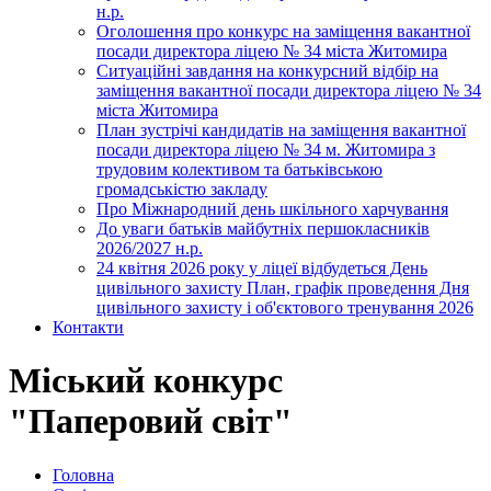
н.р.
Оголошення про конкурс на заміщення вакантної
посади директора ліцею № 34 міста Житомира
Ситуаційні завдання на конкурсний відбір на
заміщення вакантної посади директора ліцею № 34
міста Житомира
План зустрічі кандидатів на заміщення вакантної
посади директора ліцею № 34 м. Житомира з
трудовим колективом та батьківською
громадськістю закладу
Про Міжнародний день шкільного харчування
До уваги батьків майбутніх першокласників
2026/2027 н.р.
24 квітня 2026 року у ліцеї відбудеться День
цивільного захисту План, графік проведення Дня
цивільного захисту і об'єктового тренування 2026
Контакти
Міський конкурс
"Паперовий світ"
Головна