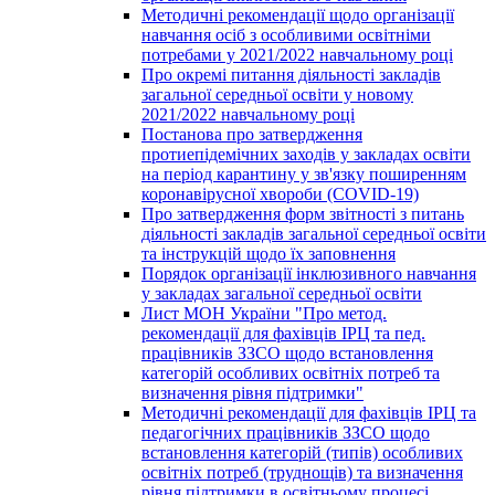
Методичні рекомендації щодо організації
навчання осіб з особливими освітніми
потребами у 2021/2022 навчальному році
Про окремі питання діяльності закладів
загальної середньої освіти у новому
2021/2022 навчальному році
Постанова про затвердження
протиепідемічних заходів у закладах освіти
на період карантину у зв'язку поширенням
коронавірусної хвороби (COVID-19)
Про затвердження форм звітності з питань
діяльності закладів загальної середньої освіти
та інструкцій щодо їх заповнення
Порядок організації інклюзивного навчання
у закладах загальної середньої освіти
Лист МОН України "Про метод.
рекомендації для фахівців ІРЦ та пед.
працівників ЗЗСО щодо встановлення
категорій особливих освітніх потреб та
визначення рівня підтримки"
Методичні рекомендації для фахівців ІРЦ та
педагогічних працівників ЗЗСО щодо
встановлення категорій (типів) особливих
освітніх потреб (труднощів) та визначення
рівня підтримки в освітньому процесі