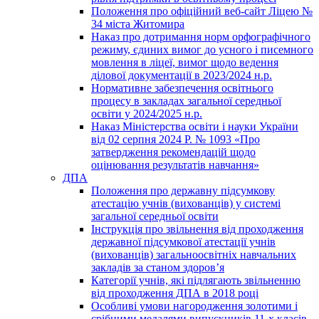
Положення про офіційний веб-сайт Ліцею №
34 міста Житомира
Наказ про дотримання норм орфографічного
режиму, єдиних вимог до усного і писемного
мовлення в ліцеї, вимог щодо ведення
ділової документації в 2023/2024 н.р.
Нормативне забезпечення освітнього
процесу в закладах загальної середньої
освіти у 2024/2025 н.р.
Наказ Міністерства освіти і науки України
від 02 серпня 2024 Р. № 1093 «Про
затвердження рекомендацій щодо
оцінювання результатів навчання»
ДПА
Положення про державну підсумкову
атестацію учнів (вихованців) у системі
загальної середньої освіти
Інструкція про звільнення від проходження
державної підсумкової атестації учнів
(вихованців) загальноосвітніх навчальних
закладів за станом здоров’я
Категорії учнів, які підлягають звільненню
від проходження ДПА в 2018 році
Особливі умови нагородження золотими і
срібними медалями випускників 11-х класів