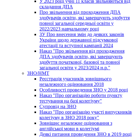
У 2023 році учні 11 класів звільняються від
складання ДПА
Про звільнення від проходження ДПА
здобувачів освіти, які завершують здобуття
повної загальної середньої освіти у
2022/2023 навчальному році
ЗУ Про внесення змін до деяких законів
України щодо державної підсумкової
атестації та вступної кампанії 2024
Наказ "Про звільнення від проходження
ДПА здобувачів освіти, які завершують
здобуття початкової, базової та повної
загальної освіти у 2023/2024 н.р."
ЗНО/НМТ
Реєстрація учасників зовнішнього
незалежного оцінювання 2018
Особливості проведення ЗНО у 2018 році
Наказ "Про організацію роботи пункту
тестування на базі колегіуму"
Супровід на ЗНО
Наказ "Про організацію участі випускників
колегіуму в ЗНО 2018 року"
Зовнішнє незалежне оцінювання з
англійської мови в колегіумі
Деякі питання проведення ЗНО в 2019 році