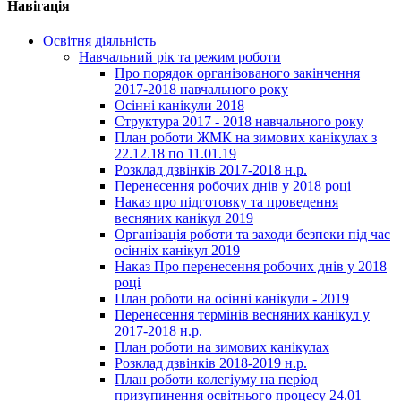
Навігація
Освітня діяльність
Навчальний рік та режим роботи
Про порядок організованого закінчення
2017-2018 навчального року
Осінні канікули 2018
Структура 2017 - 2018 навчального року
План роботи ЖМК на зимових канікулах з
22.12.18 по 11.01.19
Розклад дзвінків 2017-2018 н.р.
Перенесення робочих днів у 2018 році
Наказ про підготовку та проведення
весняних канікул 2019
Організація роботи та заходи безпеки під час
осінніх канікул 2019
Наказ Про перенесення робочих днів у 2018
році
План роботи на осінні канікули - 2019
Перенесення термінів весняних канікул у
2017-2018 н.р.
План роботи на зимових канікулах
Розклад дзвінків 2018-2019 н.р.
План роботи колегіуму на період
призупинення освітнього процесу 24.01