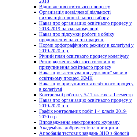
2018
Відновлення освітнього процессу
Організація дозвіллєвої діяльності
вихованців пришкільного табору
Наказ про організацію освітнього процесу у
2018-2019 навчальному році
Наказ про підсумки роботи з обліку
продовження навч. та працевл.
Норми орфографічного режиму в колегіумі у
2019-2020 н.р.
Річний план освітнього процесу колегіуму
Розпорядження міського голови про
призупинення освітнього процесу
Наказ про застосування державної мови в
освітньому процесі ЖМК
Наказ про призупинення освітнього процесу
в колегіумі
Контрольні роботи у 5-11 класах за І семестр
Наказ про організацію освітнього процесу у
2019-2020 н.р.
Графік контрольних робіт 1-4 класів 2019-
2020 н.р.
Впровадження електронного журналу
Академічна доброчесність: принципи
Апробація тестових завдань ЗНО з біології