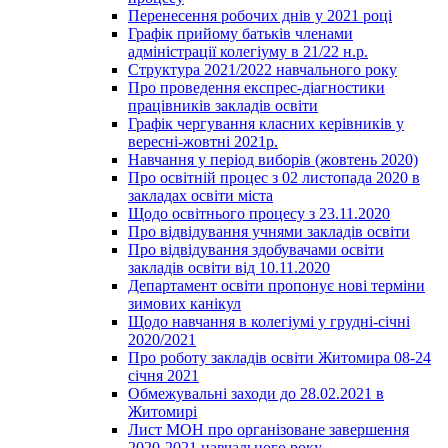
Перенесення робочих днів у 2021 році
Графік прийому батьків членами
адміністрації колегіуму в 21/22 н.р.
Структура 2021/2022 навчального року
Про проведення експрес-діагностики
працівників закладів освіти
Графік чергування класних керівників у
вересні-жовтні 2021р.
Навчання у період виборів (жовтень 2020)
Про освітній процес з 02 листопада 2020 в
закладах освіти міста
Щодо освітнього процесу з 23.11.2020
Про відвідування учнями закладів освіти
Про відвідування здобувачами освіти
закладів освіти від 10.11.2020
Департамент освіти пропонує нові терміни
зимових канікул
Щодо навчання в колегіумі у грудні-січні
2020/2021
Про роботу закладів освіти Житомира 08-24
січня 2021
Обмежувальні заходи до 28.02.2021 в
Житомирі
Лист МОН про організоване завершення
2020-2021 навчального року