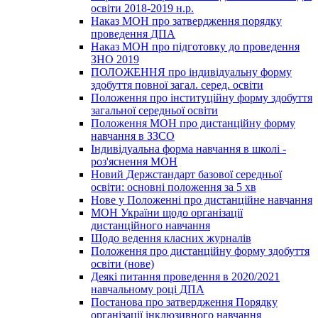
освіти 2018-2019 н.р.
Наказ МОН про затвердження порядку
проведення ДПА
Наказ МОН про підготовку до проведення
ЗНО 2019
ПОЛОЖЕННЯ про індивідуальну форму
здобуття повної загал. серед. освіти
Положення про інституційну форму здобуття
загальної середньої освіти
Положення МОН про дистанційну форму
навчання в ЗЗСО
Індивідуальна форма навчання в школі -
роз'яснення МОН
Новий Держстандарт базової середньої
освіти: основні положення за 5 хв
Нове у Положенні про дистанційне навчання
МОН України щодо організації
дистанційного навчання
Щодо ведення класних журналів
Положення про дистанційну форму здобуття
освіти (нове)
Деякі питання проведення в 2020/2021
навчальному році ДПА
Постанова про затвердження Порядку
організації інклюзивного навчання