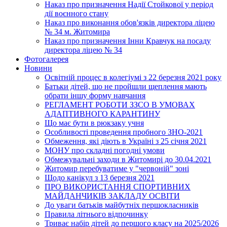
Наказ про призначення Надії Стойкової у період
дії воєнного стану
Наказ про виконання обов'язків директора ліцею
№ 34 м. Житомира
Наказ про призначення Інни Кравчук на посаду
директора ліцею № 34
Фотогалерея
Новини
Освітній процес в колегіумі з 22 березня 2021 року
Батьки дітей, що не пройшли щеплення мають
обрати іншу форму навчання
РЕГЛАМЕНТ РОБОТИ ЗЗСО В УМОВАХ
АДАПТИВНОГО КАРАНТИНУ
Що має бути в рюкзаку учня
Особливості проведення пробного ЗНО-2021
Обмеження, які діють в Україні з 25 січня 2021
МОНУ про складні погодні умови
Обмежувальні заходи в Житомирі до 30.04.2021
Житомир перебуватиме у "червоній" зоні
Щодо канікул з 13 березня 2021
ПРО ВИКОРИСТАННЯ СПОРТИВНИХ
МАЙДАНЧИКІВ ЗАКЛАДУ ОСВІТИ
До уваги батьків майбутніх першокласників
Правила літнього відпочинку
Триває набір дітей до першого класу на 2025/2026