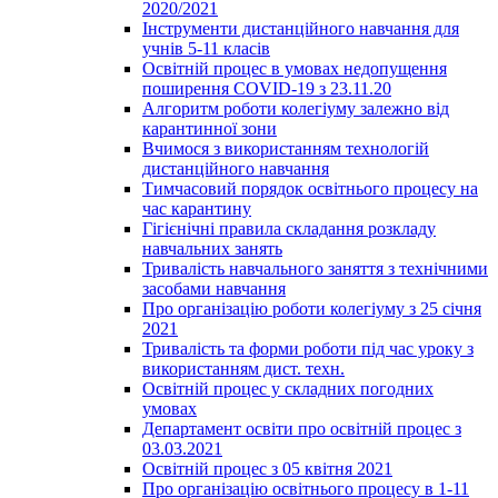
2020/2021
Інструменти дистанційного навчання для
учнів 5-11 класів
Освітній процес в умовах недопущення
поширення COVID-19 з 23.11.20
Алгоритм роботи колегіуму залежно від
карантинної зони
Вчимося з використанням технологій
дистанційного навчання
Тимчасовий порядок освітнього процесу на
час карантину
Гігієнічні правила складання розкладу
навчальних занять
Тривалість навчального заняття з технічними
засобами навчання
Про організацію роботи колегіуму з 25 січня
2021
Тривалість та форми роботи під час уроку з
використанням дист. техн.
Освітній процес у складних погодних
умовах
Департамент освіти про освітній процес з
03.03.2021
Освітній процес з 05 квітня 2021
Про організацію освітнього процесу в 1-11