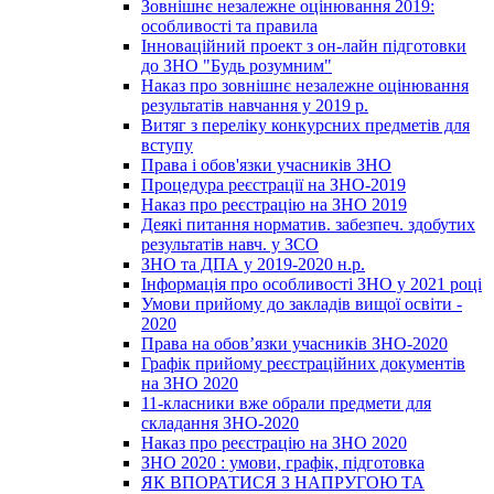
Зовнішнє незалежне оцінювання 2019:
особливості та правила
Інноваційний проект з он-лайн підготовки
до ЗНО "Будь розумним"
Наказ про зовнішнє незалежне оцінювання
результатів навчання у 2019 р.
Витяг з переліку конкурсних предметів для
вступу
Права і обов'язки учасників ЗНО
Процедура реєстрації на ЗНО-2019
Наказ про реєстрацію на ЗНО 2019
Деякі питання норматив. забезпеч. здобутих
результатів навч. у ЗСО
ЗНО та ДПА у 2019-2020 н.р.
Інформація про особливості ЗНО у 2021 році
Умови прийому до закладів вищої освіти -
2020
Права на обов’язки учасників ЗНО-2020
Графік прийому реєстраційних документів
на ЗНО 2020
11-класники вже обрали предмети для
складання ЗНО-2020
Наказ про реєстрацію на ЗНО 2020
ЗНО 2020 : умови, графік, підготовка
ЯК ВПОРАТИСЯ З НАПРУГОЮ ТА