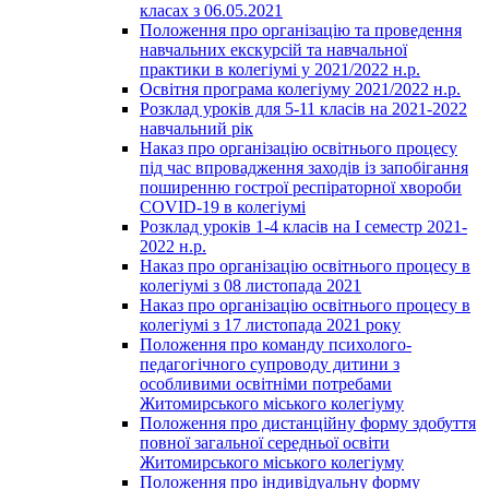
класах з 06.05.2021
Положення про організацію та проведення
навчальних екскурсій та навчальної
практики в колегіумі у 2021/2022 н.р.
Освітня програма колегіуму 2021/2022 н.р.
Розклад уроків для 5-11 класів на 2021-2022
навчальний рік
Наказ про організацію освітнього процесу
під час впровадження заходів із запобігання
поширенню гострої респіраторної хвороби
COVID-19 в колегіумі
Розклад уроків 1-4 класів на І семестр 2021-
2022 н.р.
Наказ про організацію освітнього процесу в
колегіумі з 08 листопада 2021
Наказ про організацію освітнього процесу в
колегіумі з 17 листопада 2021 року
Положення про команду психолого-
педагогічного супроводу дитини з
особливими освітніми потребами
Житомирського міського колегіуму
Положення про дистанційну форму здобуття
повної загальної середньої освіти
Житомирського міського колегіуму
Положення про індивідуальну форму