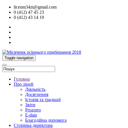
liceum34zt@gmail.com
0 (412) 47 45 23
0 (412) 43 14 19
Toggle navigation
Головна
Про ліцей
Діяльність
Досягнення
Історія та традиції
Звіти
Prozorro
E-data
Благодійна допомога
Сторінка директора