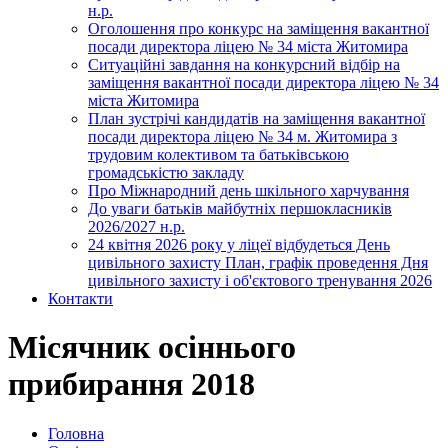
н.р.
Оголошення про конкурс на заміщення вакантної
посади директора ліцею № 34 міста Житомира
Ситуаційні завдання на конкурсний відбір на
заміщення вакантної посади директора ліцею № 34
міста Житомира
План зустрічі кандидатів на заміщення вакантної
посади директора ліцею № 34 м. Житомира з
трудовим колективом та батьківською
громадськістю закладу
Про Міжнародний день шкільного харчування
До уваги батьків майбутніх першокласників
2026/2027 н.р.
24 квітня 2026 року у ліцеї відбудеться День
цивільного захисту План, графік проведення Дня
цивільного захисту і об'єктового тренування 2026
Контакти
Місячник осіннього
прибирання 2018
Головна