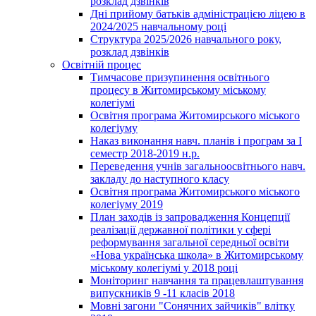
розклад дзвінків
Дні прийому батьків адміністрацією ліцею в
2024/2025 навчальному році
Структура 2025/2026 навчального року,
розклад дзвінків
Освітній процес
Тимчасове призупинення освітнього
процесу в Житомирському міському
колегіумі
Освітня програма Житомирського міського
колегіуму
Наказ виконання навч. планів і програм за І
семестр 2018-2019 н.р.
Переведення учнів загальноосвітнього навч.
закладу до наступного класу
Освітня програма Житомирського міського
колегіуму 2019
План заходів із запровадження Концепції
реалізації державної політики у сфері
реформування загальної середньої освіти
«Нова українська школа» в Житомирському
міському колегіумі у 2018 році
Моніторинг навчання та працевлаштування
випускників 9 -11 класів 2018
Мовні загони "Сонячних зайчиків" влітку