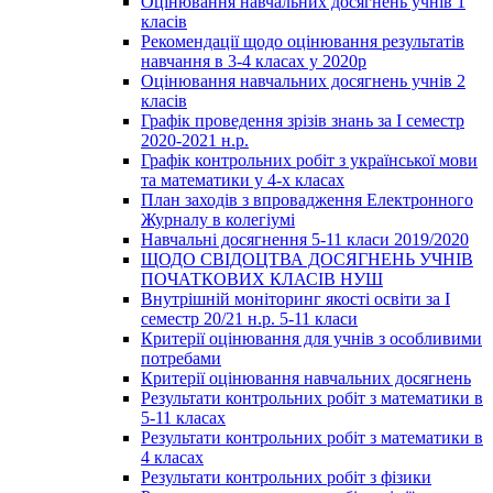
Оцінювання навчальних досягнень учнів 1
класів
Рекомендації щодо оцінювання результатів
навчання в 3-4 класах у 2020р
Оцінювання навчальних досягнень учнів 2
класів
Графік проведення зрізів знань за І семестр
2020-2021 н.р.
Графік контрольних робіт з української мови
та математики у 4-х класах
План заходів з впровадження Електронного
Журналу в колегіумі
Навчальні досягнення 5-11 класи 2019/2020
ЩОДО СВІДОЦТВА ДОСЯГНЕНЬ УЧНІВ
ПОЧАТКОВИХ КЛАСІВ НУШ
Внутрішній моніторинг якості освіти за І
семестр 20/21 н.р. 5-11 класи
Критерії оцінювання для учнів з особливими
потребами
Критерії оцінювання навчальних досягнень
Результати контрольних робіт з математики в
5-11 класах
Результати контрольних робіт з математики в
4 класах
Результати контрольних робіт з фізики