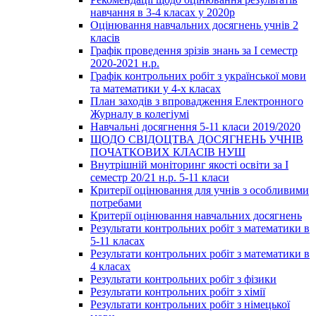
навчання в 3-4 класах у 2020р
Оцінювання навчальних досягнень учнів 2
класів
Графік проведення зрізів знань за І семестр
2020-2021 н.р.
Графік контрольних робіт з української мови
та математики у 4-х класах
План заходів з впровадження Електронного
Журналу в колегіумі
Навчальні досягнення 5-11 класи 2019/2020
ЩОДО СВІДОЦТВА ДОСЯГНЕНЬ УЧНІВ
ПОЧАТКОВИХ КЛАСІВ НУШ
Внутрішній моніторинг якості освіти за І
семестр 20/21 н.р. 5-11 класи
Критерії оцінювання для учнів з особливими
потребами
Критерії оцінювання навчальних досягнень
Результати контрольних робіт з математики в
5-11 класах
Результати контрольних робіт з математики в
4 класах
Результати контрольних робіт з фізики
Результати контрольних робіт з хімії
Результати контрольних робіт з німецької