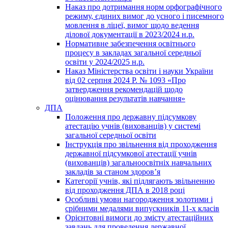
Наказ про дотримання норм орфографічного
режиму, єдиних вимог до усного і писемного
мовлення в ліцеї, вимог щодо ведення
ділової документації в 2023/2024 н.р.
Нормативне забезпечення освітнього
процесу в закладах загальної середньої
освіти у 2024/2025 н.р.
Наказ Міністерства освіти і науки України
від 02 серпня 2024 Р. № 1093 «Про
затвердження рекомендацій щодо
оцінювання результатів навчання»
ДПА
Положення про державну підсумкову
атестацію учнів (вихованців) у системі
загальної середньої освіти
Інструкція про звільнення від проходження
державної підсумкової атестації учнів
(вихованців) загальноосвітніх навчальних
закладів за станом здоров’я
Категорії учнів, які підлягають звільненню
від проходження ДПА в 2018 році
Особливі умови нагородження золотими і
срібними медалями випускників 11-х класів
Орієнтовні вимоги до змісту атестаційних
завдань для проведення державної