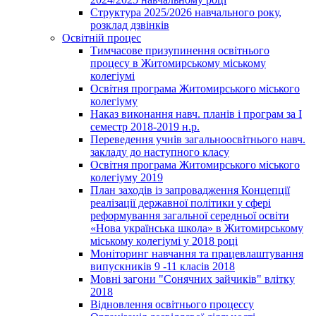
Структура 2025/2026 навчального року,
розклад дзвінків
Освітній процес
Тимчасове призупинення освітнього
процесу в Житомирському міському
колегіумі
Освітня програма Житомирського міського
колегіуму
Наказ виконання навч. планів і програм за І
семестр 2018-2019 н.р.
Переведення учнів загальноосвітнього навч.
закладу до наступного класу
Освітня програма Житомирського міського
колегіуму 2019
План заходів із запровадження Концепції
реалізації державної політики у сфері
реформування загальної середньої освіти
«Нова українська школа» в Житомирському
міському колегіумі у 2018 році
Моніторинг навчання та працевлаштування
випускників 9 -11 класів 2018
Мовні загони "Сонячних зайчиків" влітку
2018
Відновлення освітнього процессу