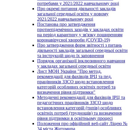
потребами у 2021/2022 навчальному році
Про окремі питання діяльності закладів
загальної середньої освіти у новому
2021/2022 навчальному році
Постанова про затвердження
протиепідемічних заходів у закладах освіти
на період карантину у зв'язку поширенням
коронавірусної хвороби (COVID-19)
Про затвердження форм звітності з питань
діяльності закладів загальної середньої освіти
та інструкцій щодо їх заповнення
Порядок організації інклюзивного навчання
у закладах загальної середньої освіти
Лист МОН України "Про метод.
рекомендації для фахівців ІРЦ та пед.
працівників ЗЗСО щодо встановлення
категорій особливих освітніх потреб та
визначення рівня підтримки"
Методичні рекомендації для фахівців ІРЦ та
педагогічних працівників ЗЗСО щодо
встановлення категорій (типів) особливих
освітніх потреб (труднощів) та визначення
рівня підтримки в освітньому процесі
Положення про офіційний веб-сайт Ліцею №
34 міста Житомира