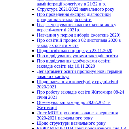
адміністрації колегіуму в 21/22 н.р.
Структура 2021/2022 навчального року
Про проведення експрес-діагностики
працівників закладів освіти
Графік чергування класних керівників у
вересні-жовтні 2021р.
Навчання у період виборів (жовтень 2020)
Про освітній процес з 02 листопада 2020 в
закладах освіти міста
Щодо освітнього процесу з 23.11.2020
Про відвідування учнями закладів освіти
Про відвідування здобувачами освіти
закладів освіти від 10.11.2020
Департамент освіти пропонує нові терміни
зимових канікул
Щодо навчання в колегіумі у грудні-січні
2020/2021
Про роботу закладів освіти Житомира 08-24
січня 2021
Обмежувальні заходи до 28.02.2021 в
Житомирі
Лист МОН про організоване завершення
2020-2021 навчального року
Щодо структури навчального року
РЕЖИМ РОБОТИ груп подовженого дня 1-4