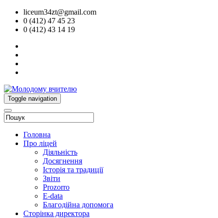
liceum34zt@gmail.com
0 (412) 47 45 23
0 (412) 43 14 19
Toggle navigation
Головна
Про ліцей
Діяльність
Досягнення
Історія та традиції
Звіти
Prozorro
E-data
Благодійна допомога
Сторінка директора