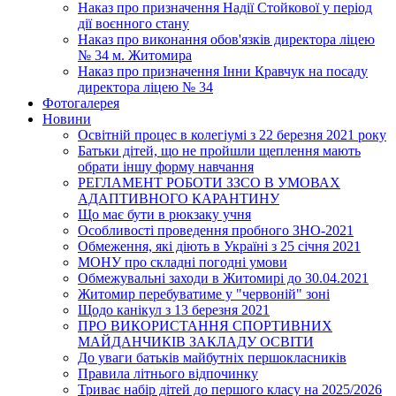
Наказ про призначення Надії Стойкової у період
дії воєнного стану
Наказ про виконання обов'язків директора ліцею
№ 34 м. Житомира
Наказ про призначення Інни Кравчук на посаду
директора ліцею № 34
Фотогалерея
Новини
Освітній процес в колегіумі з 22 березня 2021 року
Батьки дітей, що не пройшли щеплення мають
обрати іншу форму навчання
РЕГЛАМЕНТ РОБОТИ ЗЗСО В УМОВАХ
АДАПТИВНОГО КАРАНТИНУ
Що має бути в рюкзаку учня
Особливості проведення пробного ЗНО-2021
Обмеження, які діють в Україні з 25 січня 2021
МОНУ про складні погодні умови
Обмежувальні заходи в Житомирі до 30.04.2021
Житомир перебуватиме у "червоній" зоні
Щодо канікул з 13 березня 2021
ПРО ВИКОРИСТАННЯ СПОРТИВНИХ
МАЙДАНЧИКІВ ЗАКЛАДУ ОСВІТИ
До уваги батьків майбутніх першокласників
Правила літнього відпочинку
Триває набір дітей до першого класу на 2025/2026