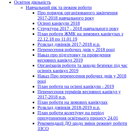
Освітня діяльність
Навчальний рік та режим роботи
Про порядок організованого закінчення
2017-2018 навчального року
Осінні канікули 2018
Структура 2017 - 2018 навчального року
План роботи ЖМК на зимових канікулах з
22.12.18 по 11.01.19
Розклад дзвінків 2017-2018 н.р.
Перенесення робочих днів у 2018 році
Наказ про підготовку та проведення
весняних канікул 2019
Організація роботи та заходи безпеки під час
осінніх канікул 2019
Наказ Про перенесення робочих днів у 2018
році
План роботи на осінні канікули - 2019
Перенесення термінів весняних канікул у
2017-2018 н.р.
План роботи на зимових канікулах
Розклад дзвінків 2018-2019 н.р.
План роботи колегіуму на період
призупинення освітнього процесу 24.01
Рекомендації ДО щодо зміни режиму роботи
ЗЗСО