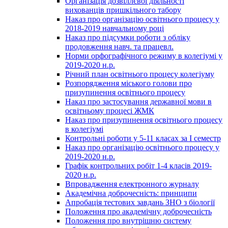
Організація дозвіллєвої діяльності
вихованців пришкільного табору
Наказ про організацію освітнього процесу у
2018-2019 навчальному році
Наказ про підсумки роботи з обліку
продовження навч. та працевл.
Норми орфографічного режиму в колегіумі у
2019-2020 н.р.
Річний план освітнього процесу колегіуму
Розпорядження міського голови про
призупинення освітнього процесу
Наказ про застосування державної мови в
освітньому процесі ЖМК
Наказ про призупинення освітнього процесу
в колегіумі
Контрольні роботи у 5-11 класах за І семестр
Наказ про організацію освітнього процесу у
2019-2020 н.р.
Графік контрольних робіт 1-4 класів 2019-
2020 н.р.
Впровадження електронного журналу
Академічна доброчесність: принципи
Апробація тестових завдань ЗНО з біології
Положення про академічну доброчесність
Положення про внутрішню систему