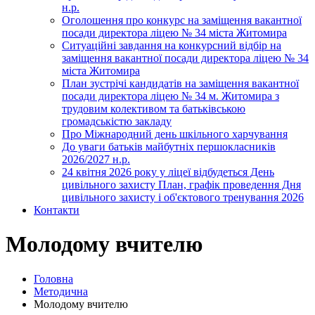
н.р.
Оголошення про конкурс на заміщення вакантної
посади директора ліцею № 34 міста Житомира
Ситуаційні завдання на конкурсний відбір на
заміщення вакантної посади директора ліцею № 34
міста Житомира
План зустрічі кандидатів на заміщення вакантної
посади директора ліцею № 34 м. Житомира з
трудовим колективом та батьківською
громадськістю закладу
Про Міжнародний день шкільного харчування
До уваги батьків майбутніх першокласників
2026/2027 н.р.
24 квітня 2026 року у ліцеї відбудеться День
цивільного захисту План, графік проведення Дня
цивільного захисту і об'єктового тренування 2026
Контакти
Молодому вчителю
Головна
Методична
Молодому вчителю