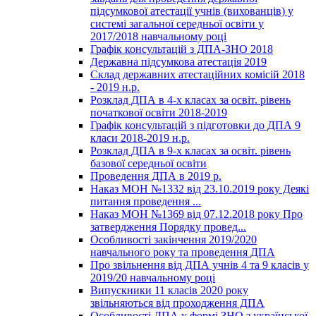
підсумкової атестації учнів (вихованців) у
системі загальної середньої освіти у
2017/2018 навчальному році
Графік консультацій з ДПА-ЗНО 2018
Державна підсумкова атестація 2019
Склад державних атестаційних комісій 2018
- 2019 н.р.
Розклад ДПА в 4-х класах за освіт. рівень
початкової освіти 2018-2019
Графік консультацій з підготовки до ДПА 9
класи 2018-2019 н.р.
Розклад ДПА в 9-х класах за освіт. рівень
базової середньої освіти
Проведення ДПА в 2019 р.
Наказ МОН №1332 від 23.10.2019 року Деякі
питання проведення ...
Наказ МОН №1369 від 07.12.2018 року Про
затвердження Порядку провед...
Особливості закінчення 2019/2020
навчального року та проведення ДПА
Про звільнення від ДПА учнів 4 та 9 класів у
2019/20 навчальному році
Випускники 11 класів 2020 року
звільняються від проходження ДПА
Особливості ДПА у формі ЗНО з української