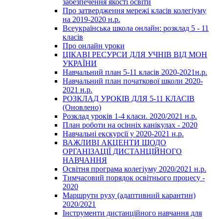
забезпечення якості освіти
Про затвердження мережі класів колегіуму
на 2019-2020 н.р.
Всеукраїнська школа онлайн: розклад 5 - 11
класів
Про онлайн уроки
ЦІКАВІ РЕСУРСИ ДЛЯ УЧНІВ ВІД МОН
УКРАЇНИ
Навчальний план 5-11 класів 2020-2021н.р.
Навчальний план початкової школи 2020-
2021 н.р.
РОЗКЛАД УРОКІВ ДЛЯ 5-11 КЛАСІВ
(Оновлено)
Розклад уроків 1-4 класи. 2020/2021 н.р.
План роботи на осінніх канікулах - 2020
Навчальні екскурсії у 2020-2021 н.р.
ВАЖЛИВІ АКЦЕНТИ ЩОДО
ОРГАНІЗАЦІЇ ДИСТАНЦІЙНОГО
НАВЧАННЯ
Освітня програма колегіуму 2020/2021 н.р.
Тимчасовий порядок освітнього процесу -
2020
Маршрути руху (адаптивний карантин)
2020/2021
Інструменти дистанційного навчання для