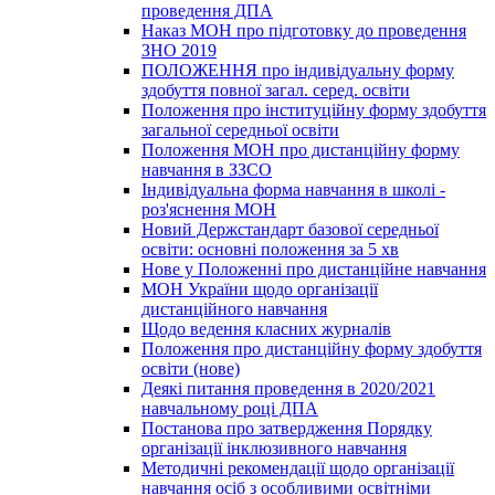
проведення ДПА
Наказ МОН про підготовку до проведення
ЗНО 2019
ПОЛОЖЕННЯ про індивідуальну форму
здобуття повної загал. серед. освіти
Положення про інституційну форму здобуття
загальної середньої освіти
Положення МОН про дистанційну форму
навчання в ЗЗСО
Індивідуальна форма навчання в школі -
роз'яснення МОН
Новий Держстандарт базової середньої
освіти: основні положення за 5 хв
Нове у Положенні про дистанційне навчання
МОН України щодо організації
дистанційного навчання
Щодо ведення класних журналів
Положення про дистанційну форму здобуття
освіти (нове)
Деякі питання проведення в 2020/2021
навчальному році ДПА
Постанова про затвердження Порядку
організації інклюзивного навчання
Методичні рекомендації щодо організації
навчання осіб з особливими освітніми