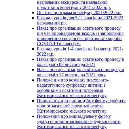
навчальних екскурсій та навчальної
практики в колегіумі у 2021/2022 н.р.
Освітня програма колегіуму 2021/2022 н.р.
Розклад уроків для 5-11 класів на 2021-2022
навчальний рік
Наказ про організацію освітнього процесу
під час впровадження заходів із запобігання
поширенню гострої респіраторної хвороби
COVID-19 в колегіумі
Розклад уроків 1-4 класів на І семестр 2021-
2022 н.р.
Наказ про організацію освітнього процесу в
колегіумі з 08 листопада 2021
Наказ про організацію освітнього процесу в
колегіумі з 17 листопада 2021 року
Положення про команду психолого-
педагогічного супроводу дитини з
особливими освітніми потребами
Житомирського міського колегіуму
Положення про дистанційну форму здобуття
повної загальної середньої освіти
Житомирського міського колегіуму
Положення про індивідуальну форму
здобуття повної загальної середньої освіти
Житомирського міського колегіуму