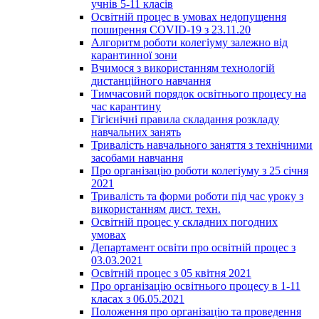
учнів 5-11 класів
Освітній процес в умовах недопущення
поширення COVID-19 з 23.11.20
Алгоритм роботи колегіуму залежно від
карантинної зони
Вчимося з використанням технологій
дистанційного навчання
Тимчасовий порядок освітнього процесу на
час карантину
Гігієнічні правила складання розкладу
навчальних занять
Тривалість навчального заняття з технічними
засобами навчання
Про організацію роботи колегіуму з 25 січня
2021
Тривалість та форми роботи під час уроку з
використанням дист. техн.
Освітній процес у складних погодних
умовах
Департамент освіти про освітній процес з
03.03.2021
Освітній процес з 05 квітня 2021
Про організацію освітнього процесу в 1-11
класах з 06.05.2021
Положення про організацію та проведення