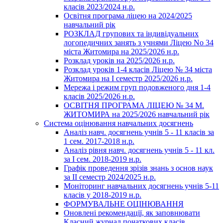
класів 2023/2024 н.р.
Освітня програма ліцею на 2024/2025
навчальний рік
РОЗКЛАД групових та індивідуальних
логопедичних занять з учнями Ліцею No 34
міста Житомира на 2025/2026 н.р.
Розклад уроків на 2025/2026 н.р.
Розклад уроків 1-4 класів Ліцею № 34 міста
Житомира на І семестр 2025/2026 н.р.
Мережа і режим груп подовженого дня 1-4
класів 2025/2026 н.р.
ОСВІТНЯ ПРОГРАМА ЛІЦЕЮ № 34 М.
ЖИТОМИРА на 2025/2026 навчальний рік
Система оцінювання навчальних досягнень
Аналіз навч. досягнень учнів 5 - 11 класів за
1 сем. 2017-2018 н.р.
Аналіз рівня навч. досягнень учнів 5 - 11 кл.
за І сем. 2018-2019 н.р.
Графік проведення зрізів знань з основ наук
за ІІ семестр 2024/2025 н.р.
Моніторинг навчальних досягнень учнів 5-11
класів у 2018-2019 н.р.
ФОРМУВАЛЬНЕ ОЦІНЮВАННЯ
Оновлені рекомендації, як заповнювати
Класний журнал початкових класів