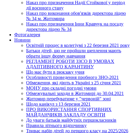
Наказ про призначення Надії Стойкової у період
дії воєнного стану
Наказ про виконання обов'язків директора ліцею
№ 34 м. Житомира
Наказ про призначення Інни Кравчук на посаду
директора ліцею № 34
Фотогалерея
Новини
Освітній процес в колегіумі з 22 березня 2021 року
Батьки дітей, що не пройшли щеплення мають
обрати іншу форму навчання
РЕГЛАМЕНТ РОБОТИ ЗЗСО В УМОВАХ
АДАПТИВНОГО КАРАНТИНУ
Що має бути в рюкзаку учня
Особливості проведення пробного ЗНО-2021
Обмеження, які діють в Україні з 25 січня 2021
МОНУ про складні погодні умови
Обмежувальні заходи в Житомирі до 30.04.2021
Житомир перебуватиме у "червоній" зоні
Щодо канікул з 13 березня 2021
ПРО ВИКОРИСТАННЯ СПОРТИВНИХ
МАЙДАНЧИКІВ ЗАКЛАДУ ОСВІТИ
До уваги батьків майбутніх першокласників
Правила літнього відпочинку
Триває набір дітей до першого класу на 2025/2026