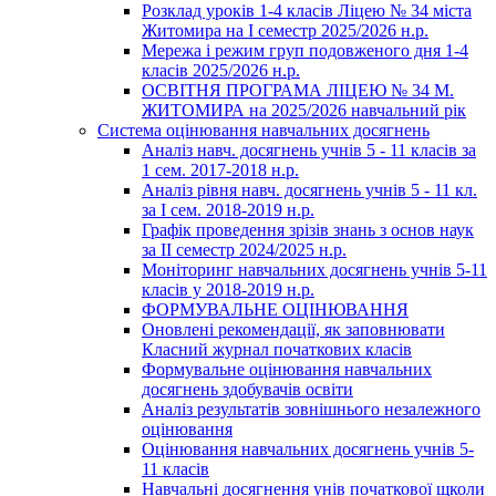
Розклад уроків 1-4 класів Ліцею № 34 міста
Житомира на І семестр 2025/2026 н.р.
Мережа і режим груп подовженого дня 1-4
класів 2025/2026 н.р.
ОСВІТНЯ ПРОГРАМА ЛІЦЕЮ № 34 М.
ЖИТОМИРА на 2025/2026 навчальний рік
Система оцінювання навчальних досягнень
Аналіз навч. досягнень учнів 5 - 11 класів за
1 сем. 2017-2018 н.р.
Аналіз рівня навч. досягнень учнів 5 - 11 кл.
за І сем. 2018-2019 н.р.
Графік проведення зрізів знань з основ наук
за ІІ семестр 2024/2025 н.р.
Моніторинг навчальних досягнень учнів 5-11
класів у 2018-2019 н.р.
ФОРМУВАЛЬНЕ ОЦІНЮВАННЯ
Оновлені рекомендації, як заповнювати
Класний журнал початкових класів
Формувальне оцінювання навчальних
досягнень здобувачів освіти
Аналіз результатів зовнішнього незалежного
оцінювання
Оцінювання навчальних досягнень учнів 5-
11 класів
Навчальні досягнення унів початкової щколи