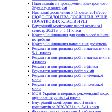
План заходів з впровадження Електронного
Журналу в колегіумі
Навчальні досягнення 5-11 класи 2019/2020
ЩОДО СВІДОЦТВА ДОСЯГНЕНЬ УЧНІВ
ПОЧАТКОВИХ КЛАСІВ НУШ
Внутрішній моніторинг якості освіти за І
семестр 20/21 н.р. 5-11 класи
Критерії оцінювання для учнів з особливими
потребами
Критерії оцінювання навчальних досягнень
Результати контрольних робіт з математики в
5-11 класах
Результати контрольних робіт з математики в
4 класах
Результати контрольних робіт з фізики
Результати контрольних робіт з хімії
Результати контрольних робіт з німецької
мови
Результати контрольних робіт з польської
мови
МОН України затвердило рекомендації щодо
оцінювання учнів 1-4 класів
Внутрішній моніторинг якості освіти
колегіантів за 2020/2021 н.р. 5-11 класи
Формувальне оцінювання. Пам'ятка для