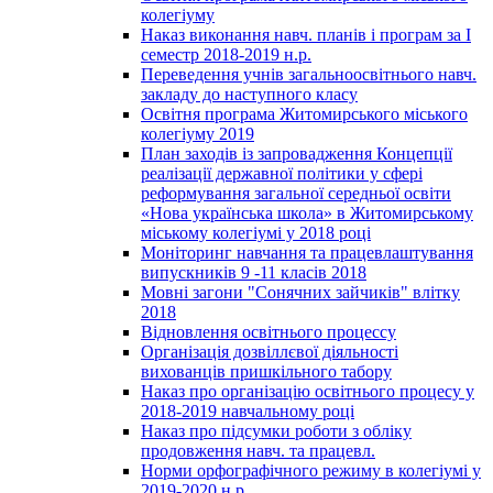
колегіуму
Наказ виконання навч. планів і програм за І
семестр 2018-2019 н.р.
Переведення учнів загальноосвітнього навч.
закладу до наступного класу
Освітня програма Житомирського міського
колегіуму 2019
План заходів із запровадження Концепції
реалізації державної політики у сфері
реформування загальної середньої освіти
«Нова українська школа» в Житомирському
міському колегіумі у 2018 році
Моніторинг навчання та працевлаштування
випускників 9 -11 класів 2018
Мовні загони "Сонячних зайчиків" влітку
2018
Відновлення освітнього процессу
Організація дозвіллєвої діяльності
вихованців пришкільного табору
Наказ про організацію освітнього процесу у
2018-2019 навчальному році
Наказ про підсумки роботи з обліку
продовження навч. та працевл.
Норми орфографічного режиму в колегіумі у
2019-2020 н.р.