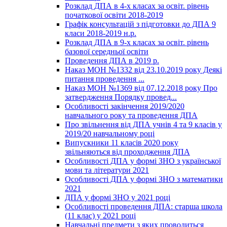
Розклад ДПА в 4-х класах за освіт. рівень
початкової освіти 2018-2019
Графік консультацій з підготовки до ДПА 9
класи 2018-2019 н.р.
Розклад ДПА в 9-х класах за освіт. рівень
базової середньої освіти
Проведення ДПА в 2019 р.
Наказ МОН №1332 від 23.10.2019 року Деякі
питання проведення ...
Наказ МОН №1369 від 07.12.2018 року Про
затвердження Порядку провед...
Особливості закінчення 2019/2020
навчального року та проведення ДПА
Про звільнення від ДПА учнів 4 та 9 класів у
2019/20 навчальному році
Випускники 11 класів 2020 року
звільняються від проходження ДПА
Особливості ДПА у формі ЗНО з української
мови та літератури 2021
Особливості ДПА у формі ЗНО з математики
2021
ДПА у формі ЗНО у 2021 році
Особливості проведення ДПА: старша школа
(11 клас) у 2021 році
Навчальні предмети з яких проводиться