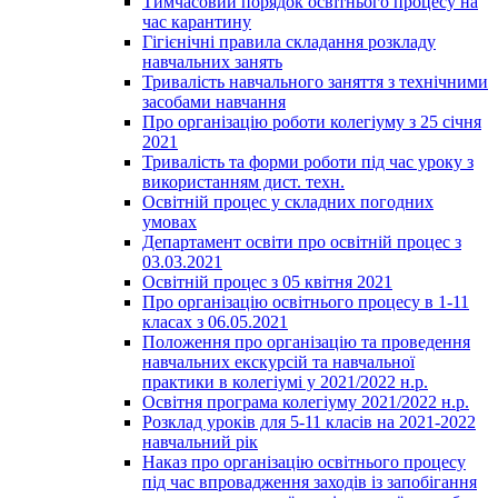
Тимчасовий порядок освітнього процесу на
час карантину
Гігієнічні правила складання розкладу
навчальних занять
Тривалість навчального заняття з технічними
засобами навчання
Про організацію роботи колегіуму з 25 січня
2021
Тривалість та форми роботи під час уроку з
використанням дист. техн.
Освітній процес у складних погодних
умовах
Департамент освіти про освітній процес з
03.03.2021
Освітній процес з 05 квітня 2021
Про організацію освітнього процесу в 1-11
класах з 06.05.2021
Положення про організацію та проведення
навчальних екскурсій та навчальної
практики в колегіумі у 2021/2022 н.р.
Освітня програма колегіуму 2021/2022 н.р.
Розклад уроків для 5-11 класів на 2021-2022
навчальний рік
Наказ про організацію освітнього процесу
під час впровадження заходів із запобігання