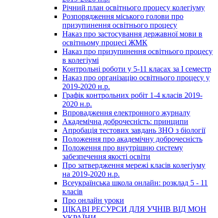
Річний план освітнього процесу колегіуму
Розпорядження міського голови про
призупинення освітнього процесу
Наказ про застосування державної мови в
освітньому процесі ЖМК
Наказ про призупинення освітнього процесу
в колегіумі
Контрольні роботи у 5-11 класах за І семестр
Наказ про організацію освітнього процесу у
2019-2020 н.р.
Графік контрольних робіт 1-4 класів 2019-
2020 н.р.
Впровадження електронного журналу
Академічна доброчесність: принципи
Апробація тестових завдань ЗНО з біології
Положення про академічну доброчесність
Положення про внутрішню систему
забезпечення якості освіти
Про затвердження мережі класів колегіуму
на 2019-2020 н.р.
Всеукраїнська школа онлайн: розклад 5 - 11
класів
Про онлайн уроки
ЦІКАВІ РЕСУРСИ ДЛЯ УЧНІВ ВІД МОН
УКРАЇНИ