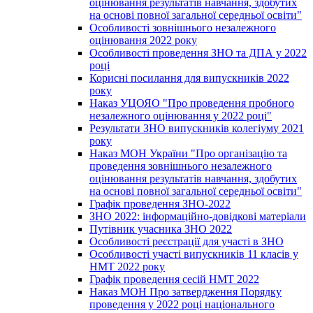
оцінювання результатів навчання, здобутих
на основі повної загальної середньої освіти"
Особливості зовнішнього незалежного
оцінювання 2022 року
Особливості проведення ЗНО та ДПА у 2022
році
Корисні посилання для випускників 2022
року
Наказ УЦОЯО "Про проведення пробного
незалежного оцінювання у 2022 році"
Результати ЗНО випускників колегіуму 2021
року
Наказ МОН України "Про організацію та
проведення зовнішнього незалежного
оцінювання результатів навчання, здобутих
на основі повної загальної середньої освіти"
Графік проведення ЗНО-2022
ЗНО 2022: інформаційно-довідкові матеріали
Путівник учасника ЗНО 2022
Особливості реєстрації для участі в ЗНО
Особливості участі випускників 11 класів у
НМТ 2022 року
Графік проведення сесій НМТ 2022
Наказ МОН Про затвердження Порядку
проведення у 2022 році національного