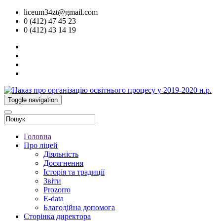
liceum34zt@gmail.com
0 (412) 47 45 23
0 (412) 43 14 19
Toggle navigation
Головна
Про ліцей
Діяльність
Досягнення
Історія та традиції
Звіти
Prozorro
E-data
Благодійна допомога
Сторінка директора