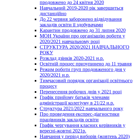
продовжено до 24 квітня 2020
Навчальний 2019-2020 рік завершиться
дистанційно
До 22 червня заборонено відвідування
закладів освіти її здобувачами
Карантин продовжено до 31 липня 2020
МОН України про організацію роботи у
2020/2021 навчальному році
СТРУКТУРА 2020/2021 НАВЧАЛЬНОГО
РОКУ
Розклад дзінків 2020-2021 н.р.
Освітній процес призупинено до 11 травня
Режим роботи груп продовженого дня у
2020/2021 н.р.
Тимчасовий порядок організації освітнього
процесу
Перенесення робочих днів у 2021 році
Графік прийому батьків членами
адміністрації колегіуму в 21/22 н.р.
Структура 2021/2022 навчального року
Про проведення експрес-діагностики
працівників закладів освіти
Графік чергування класних керівників у
вересні-жовтні 2021р.
Навчання у період виборів (жовтень 2020)