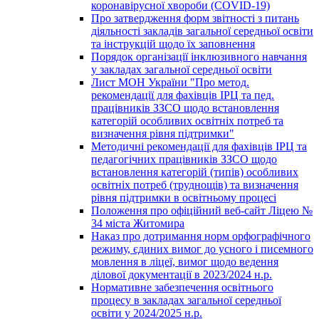
коронавірусної хвороби (COVID-19)
Про затвердження форм звітності з питань
діяльності закладів загальної середньої освіти
та інструкцій щодо їх заповнення
Порядок організації інклюзивного навчання
у закладах загальної середньої освіти
Лист МОН України "Про метод.
рекомендації для фахівців ІРЦ та пед.
працівників ЗЗСО щодо встановлення
категорій особливих освітніх потреб та
визначення рівня підтримки"
Методичні рекомендації для фахівців ІРЦ та
педагогічних працівників ЗЗСО щодо
встановлення категорій (типів) особливих
освітніх потреб (труднощів) та визначення
рівня підтримки в освітньому процесі
Положення про офіційний веб-сайт Ліцею №
34 міста Житомира
Наказ про дотримання норм орфографічного
режиму, єдиних вимог до усного і писемного
мовлення в ліцеї, вимог щодо ведення
ділової документації в 2023/2024 н.р.
Нормативне забезпечення освітнього
процесу в закладах загальної середньої
освіти у 2024/2025 н.р.