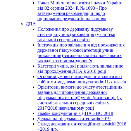
Наказ Міністерства освіти і науки України
від 02 серпня 2024 Р. № 1093 «Про
затвердження рекомендацій щодо
оцінювання результатів навчання»
ДПА
Положення про державну підсумкову
атестацію учнів (вихованців) у системі
загальної середньої освіти
Інструкція про звільнення від проходження
державної підсумкової атестації учнів
(вихованців) загальноосвітніх навчальних
закладів за станом здоров’я
Категорії учнів, які підлягають звільненню
від проходження ДПА в 2018 році
Особливі умови нагородження золотими і
срібними медалями випускників 11-х класів
Орієнтовні вимоги до змісту атестаційних
завдань для проведення державної
підсумкової атестації учнів (вихованців) у
системі загальної середньої освіти у
2017/2018 навчальному році
Графік консультацій з ДПА-ЗНО 2018
Державна підсумкова атестація 2019
Склад державних атестаційних комісій 2018
- 2019 н.р.