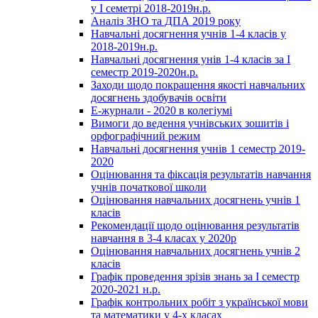
у І семетрі 2018-2019н.р.
Аналіз ЗНО та ДПА 2019 року
Навчальні досягнення учнів 1-4 класів у
2018-2019н.р.
Навчальні досягнення унів 1-4 класів за І
семестр 2019-2020н.р.
Заходи щодо покращення якості навчальних
досягнень здобувачів освіти
Е-журнали - 2020 в колегіумі
Вимоги до ведення учнівських зошитів і
орфографічний режим
Навчальні досягнення учнів 1 семестр 2019-
2020
Оцінювання та фіксація результатів навчання
учнів початкової школи
Оцінювання навчальних досягнень учнів 1
класів
Рекомендації щодо оцінювання результатів
навчання в 3-4 класах у 2020р
Оцінювання навчальних досягнень учнів 2
класів
Графік проведення зрізів знань за І семестр
2020-2021 н.р.
Графік контрольних робіт з української мови
та математики у 4-х класах