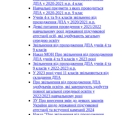
ДПА у 2020-2021 н.р. 4 клас
Навчальні предмети з яких проводиться
ДПА у 2020-2021 н.р. 9 клас
Учнів 4-х та 9-х класів звільнено від
проходження ДПА у 2020/2021 н.р.
Деякі питання проведення у 2021/2022
навчальному році державної підсумкової
атестації осіб, які здобувають загальну
середню освіту
Звільнення від проходження ДПА учнів 4 та
9 класів
Наказ МОН Про звільнення від проходження
ДПА учнів 4 та 9 класів у 2023 році
Звільнення від проходження ДПА учнів 4 та
9 класів у 2022-2023 н.р.
У 2023 році учні 11 класів звільняються від
складання ДПА
Про звільнення від проходження ДПА
здобувачів освіти, які завершують здобуття
повної загальної середньої освіти у
2022/2023 навчальному році
ЗУ Про внесення змін до деяких законів
України щодо державної підсумкової
атестації та вступної кампанії 2024
Наказ "Про звільнення від проходження