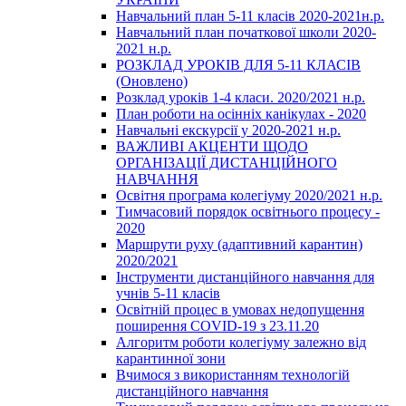
Навчальний план 5-11 класів 2020-2021н.р.
Навчальний план початкової школи 2020-
2021 н.р.
РОЗКЛАД УРОКІВ ДЛЯ 5-11 КЛАСІВ
(Оновлено)
Розклад уроків 1-4 класи. 2020/2021 н.р.
План роботи на осінніх канікулах - 2020
Навчальні екскурсії у 2020-2021 н.р.
ВАЖЛИВІ АКЦЕНТИ ЩОДО
ОРГАНІЗАЦІЇ ДИСТАНЦІЙНОГО
НАВЧАННЯ
Освітня програма колегіуму 2020/2021 н.р.
Тимчасовий порядок освітнього процесу -
2020
Маршрути руху (адаптивний карантин)
2020/2021
Інструменти дистанційного навчання для
учнів 5-11 класів
Освітній процес в умовах недопущення
поширення COVID-19 з 23.11.20
Алгоритм роботи колегіуму залежно від
карантинної зони
Вчимося з використанням технологій
дистанційного навчання