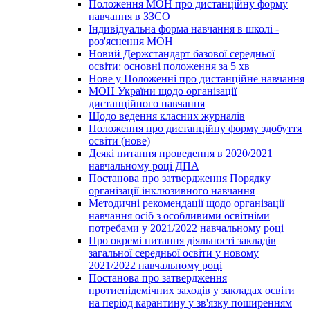
Положення МОН про дистанційну форму
навчання в ЗЗСО
Індивідуальна форма навчання в школі -
роз'яснення МОН
Новий Держстандарт базової середньої
освіти: основні положення за 5 хв
Нове у Положенні про дистанційне навчання
МОН України щодо організації
дистанційного навчання
Щодо ведення класних журналів
Положення про дистанційну форму здобуття
освіти (нове)
Деякі питання проведення в 2020/2021
навчальному році ДПА
Постанова про затвердження Порядку
організації інклюзивного навчання
Методичні рекомендації щодо організації
навчання осіб з особливими освітніми
потребами у 2021/2022 навчальному році
Про окремі питання діяльності закладів
загальної середньої освіти у новому
2021/2022 навчальному році
Постанова про затвердження
протиепідемічних заходів у закладах освіти
на період карантину у зв'язку поширенням