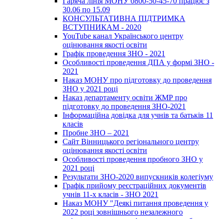
Гаряча лінія МОНУ 0800-50-45-70 працює з
30.06 по 15.09
КОНСУЛЬТАТИВНА ПІДТРИМКА
ВСТУПНИКАМ - 2020
YouTube канал Українського центру
оцінювання якості освіти
Графік проведення ЗНО - 2021
Особливості проведення ДПА у формі ЗНО -
2021
Наказ МОНУ про підготовку до проведення
ЗНО у 2021 році
Наказ департаменту освіти ЖМР про
підготовку до проведення ЗНО-2021
Інформаційна довідка для учнів та батьків 11
класів
Пробне ЗНО – 2021
Сайт Вінницького регіонального центру
оцінювання якості освіти
Особливості проведення пробного ЗНО у
2021 році
Результати ЗНО-2020 випускників колегіуму
Графік прийому реєстраційних документів
учнів 11-х класів - ЗНО 2021
Наказ МОНУ "Деякі питання проведення у
2022 році зовнішнього незалежного