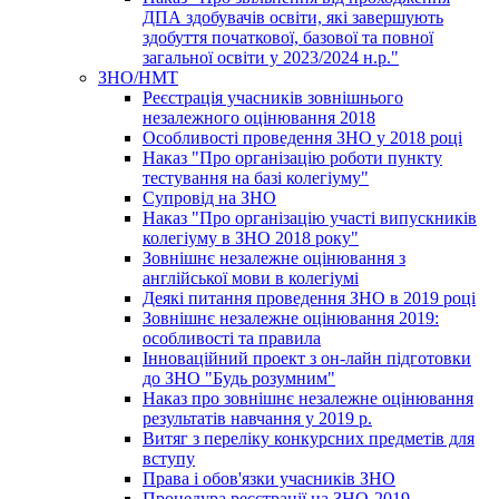
ДПА здобувачів освіти, які завершують
здобуття початкової, базової та повної
загальної освіти у 2023/2024 н.р."
ЗНО/НМТ
Реєстрація учасників зовнішнього
незалежного оцінювання 2018
Особливості проведення ЗНО у 2018 році
Наказ "Про організацію роботи пункту
тестування на базі колегіуму"
Супровід на ЗНО
Наказ "Про організацію участі випускників
колегіуму в ЗНО 2018 року"
Зовнішнє незалежне оцінювання з
англійської мови в колегіумі
Деякі питання проведення ЗНО в 2019 році
Зовнішнє незалежне оцінювання 2019:
особливості та правила
Інноваційний проект з он-лайн підготовки
до ЗНО "Будь розумним"
Наказ про зовнішнє незалежне оцінювання
результатів навчання у 2019 р.
Витяг з переліку конкурсних предметів для
вступу
Права і обов'язки учасників ЗНО
Процедура реєстрації на ЗНО-2019