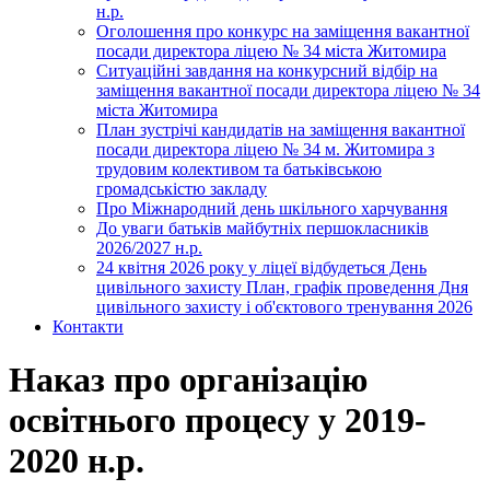
н.р.
Оголошення про конкурс на заміщення вакантної
посади директора ліцею № 34 міста Житомира
Ситуаційні завдання на конкурсний відбір на
заміщення вакантної посади директора ліцею № 34
міста Житомира
План зустрічі кандидатів на заміщення вакантної
посади директора ліцею № 34 м. Житомира з
трудовим колективом та батьківською
громадськістю закладу
Про Міжнародний день шкільного харчування
До уваги батьків майбутніх першокласників
2026/2027 н.р.
24 квітня 2026 року у ліцеї відбудеться День
цивільного захисту План, графік проведення Дня
цивільного захисту і об'єктового тренування 2026
Контакти
Наказ про організацію
освітнього процесу у 2019-
2020 н.р.