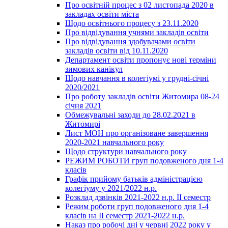
Про освітній процес з 02 листопада 2020 в
закладах освіти міста
Щодо освітнього процесу з 23.11.2020
Про відвідування учнями закладів освіти
Про відвідування здобувачами освіти
закладів освіти від 10.11.2020
Департамент освіти пропонує нові терміни
зимових канікул
Щодо навчання в колегіумі у грудні-січні
2020/2021
Про роботу закладів освіти Житомира 08-24
січня 2021
Обмежувальні заходи до 28.02.2021 в
Житомирі
Лист МОН про організоване завершення
2020-2021 навчального року
Щодо структури навчального року
РЕЖИМ РОБОТИ груп подовженого дня 1-4
класів
Графік прийому батьків адміністрацією
колегіуму у 2021/2022 н.р.
Розклад дзвінків 2021-2022 н.р. ІІ семестр
Режим роботи груп подовженого дня 1-4
класів на ІІ семестр 2021-2022 н.р.
Наказ про робочі дні у червні 2022 року у