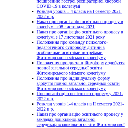
поширенню гострої респіраторної хвороби
COVID-19 в колегіумі
Розклад уроків 1-4 класів на І семестр 2021-
2022 н.р.
Наказ про організацію освітнього процесу в
колегіумі з 08 листопада 2021
Наказ про організацію освітнього процесу в
колегіумі з 17 листопада 2021 року
Положення про команду психолого-
педагогічного супроводу дитини з
особливими освітніми потребами
Житомирського міського колегіуму
Положення про дистанційну форму здобуття
повної загальної середньої освіти
Житомирського міського колегіуму
Положення про індивідуальну форму
здобуття повної загальної середньої освіти
Житомирського міського колегіуму
Про організацію освітнього процесу у 2021-
2022 н.р.
Розклад уроків 1-4 класів на ІІ семестр 2021-
2022 н.р.
Наказ про організацію освітнього процесу у
закладах дошкільної,загальної
середньої,позашкільної освіти Житомирської