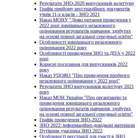
Результати ЗНО-2020 випускників колегіуму
Графік прийому реєстраційних документів
учнів 11-х класів - ЗНО 2021
Наказ МОНУ "Деякі питання проведення у
2022 році зовнішнього незалежного
оцінювання результатів навчання, здобутих
на основі повної загальної середньої освіти"
Особливості зовнішнього незалежного
оцінювання 2022 року
Особливості проведення ЗНО та ДПА у 2022
році
Корисні посилання для випускників 2022
року
Наказ УЦОЯО "Про проведення пробного
незалежного оцінювання у 2022 році"
Результати ЗНО випускників колегіуму 2021
року
Наказ МОН України "Про організацію та
проведення зовнішнього незалежного
оцінювання результатів навчання, здобутих
на основі повної загальної середньої освіти"
Графік проведення ЗНО-2022
ЗНО 2022: інформаційно-довідкові матеріали
Путівник учасника ЗНО 2022
Особливості реєстрації для участі в ЗНО