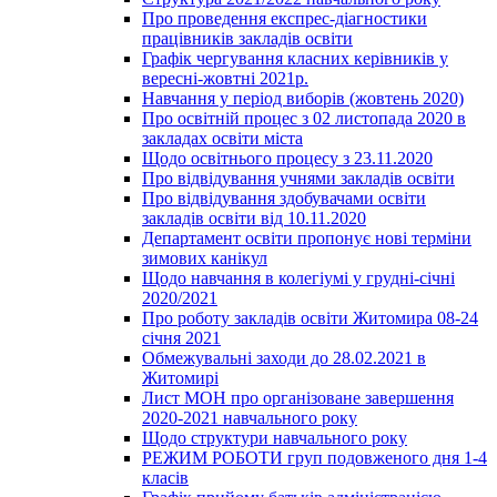
Про проведення експрес-діагностики
працівників закладів освіти
Графік чергування класних керівників у
вересні-жовтні 2021р.
Навчання у період виборів (жовтень 2020)
Про освітній процес з 02 листопада 2020 в
закладах освіти міста
Щодо освітнього процесу з 23.11.2020
Про відвідування учнями закладів освіти
Про відвідування здобувачами освіти
закладів освіти від 10.11.2020
Департамент освіти пропонує нові терміни
зимових канікул
Щодо навчання в колегіумі у грудні-січні
2020/2021
Про роботу закладів освіти Житомира 08-24
січня 2021
Обмежувальні заходи до 28.02.2021 в
Житомирі
Лист МОН про організоване завершення
2020-2021 навчального року
Щодо структури навчального року
РЕЖИМ РОБОТИ груп подовженого дня 1-4
класів