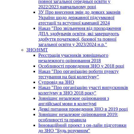
повної загальної середньої освіти у
2022/2023 навчальному році
ЗУ Про внесення змін до деяких законів
України щодо державної підсумкової
атестації та вступної кампанії 2024
Наказ "Про звільнення від проходження
ДПА здобувачів освіти, які завершують
здобуття початкової, базової та повної
загальної освіти у 2023/2024 н.р."
ЗНО/НМТ
Реєстрація учасників зовнішнього
незалежного оцінювання 2018
Особливості проведення ЗНО у 2018 році
Наказ "Про організацію роботи пункту
тестування на базі колегіуму"
Супровід на ЗНО
Наказ "Про організацію участі випускників
колегіуму в ЗНО 2018 року"
Зовнішнє незалежне оцінювання з
англійської мови в колегіумі
Деякі питання проведення ЗНО в 2019 році
Зовнішнє незалежне оцінювання 2019:
особливості та правила
Інноваційний проект з он-лайн підготовки
до ЗНО "Будь розумним"