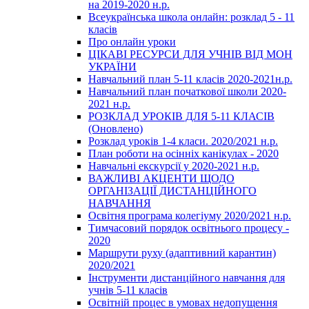
на 2019-2020 н.р.
Всеукраїнська школа онлайн: розклад 5 - 11
класів
Про онлайн уроки
ЦІКАВІ РЕСУРСИ ДЛЯ УЧНІВ ВІД МОН
УКРАЇНИ
Навчальний план 5-11 класів 2020-2021н.р.
Навчальний план початкової школи 2020-
2021 н.р.
РОЗКЛАД УРОКІВ ДЛЯ 5-11 КЛАСІВ
(Оновлено)
Розклад уроків 1-4 класи. 2020/2021 н.р.
План роботи на осінніх канікулах - 2020
Навчальні екскурсії у 2020-2021 н.р.
ВАЖЛИВІ АКЦЕНТИ ЩОДО
ОРГАНІЗАЦІЇ ДИСТАНЦІЙНОГО
НАВЧАННЯ
Освітня програма колегіуму 2020/2021 н.р.
Тимчасовий порядок освітнього процесу -
2020
Маршрути руху (адаптивний карантин)
2020/2021
Інструменти дистанційного навчання для
учнів 5-11 класів
Освітній процес в умовах недопущення