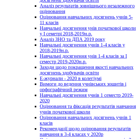
досягнень здобувачів освіти
Аналіз результатів зовнішнього незалежного
оцінювання
Оцінювання навчальних досягнень учнів 5-
11 класів
Навчальні досягнення унів початкової щколи
у І семетрі 2018-2019н.р.
Аналіз ЗНО та ДПА 2019 року
Навчальні досягнення учнів 1-4 класів у
2018-2019н.р.
Навчальні досягнення унів 1-4 класів за І
семестр 2019-2020н.р.
Заходи щодо покращення якості навчальних
досягнень здобувачів освіти
Е-журнали - 2020 в колегіумі
Вимоги до ведення учнівських зошитів і
орфографічний режим
Навчальні досягнення учнів 1 семестр 2019-
2020
Оцінювання та фіксація результатів навчання
учнів початкової школи
Оцінювання навчальних досягнень учнів 1
класів
Рекомендації щодо оцінювання результатів
навчання в 3-4 класах у 2020р