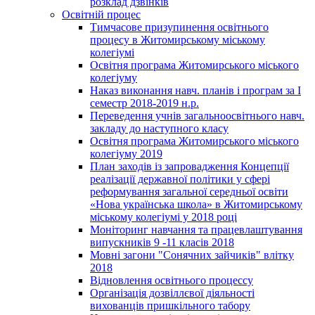
розклад дзвінків
Освітній процес
Тимчасове призупинення освітнього
процесу в Житомирському міському
колегіумі
Освітня програма Житомирського міського
колегіуму
Наказ виконання навч. планів і програм за І
семестр 2018-2019 н.р.
Переведення учнів загальноосвітнього навч.
закладу до наступного класу
Освітня програма Житомирського міського
колегіуму 2019
План заходів із запровадження Концепції
реалізації державної політики у сфері
реформування загальної середньої освіти
«Нова українська школа» в Житомирському
міському колегіумі у 2018 році
Моніторинг навчання та працевлаштування
випускників 9 -11 класів 2018
Мовні загони "Сонячних зайчиків" влітку
2018
Відновлення освітнього процессу
Організація дозвіллєвої діяльності
вихованців пришкільного табору