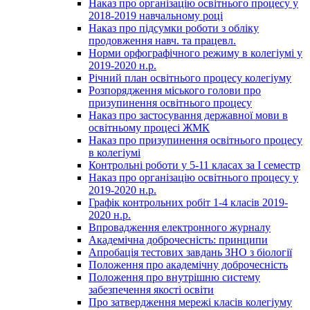
Наказ про організацію освітнього процесу у
2018-2019 навчальному році
Наказ про підсумки роботи з обліку
продовження навч. та працевл.
Норми орфографічного режиму в колегіумі у
2019-2020 н.р.
Річний план освітнього процесу колегіуму
Розпорядження міського голови про
призупинення освітнього процесу
Наказ про застосування державної мови в
освітньому процесі ЖМК
Наказ про призупинення освітнього процесу
в колегіумі
Контрольні роботи у 5-11 класах за І семестр
Наказ про організацію освітнього процесу у
2019-2020 н.р.
Графік контрольних робіт 1-4 класів 2019-
2020 н.р.
Впровадження електронного журналу
Академічна доброчесність: принципи
Апробація тестових завдань ЗНО з біології
Положення про академічну доброчесність
Положення про внутрішню систему
забезпечення якості освіти
Про затвердження мережі класів колегіуму