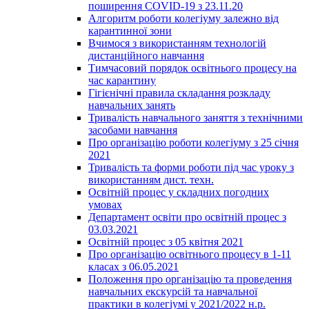
поширення COVID-19 з 23.11.20
Алгоритм роботи колегіуму залежно від
карантинної зони
Вчимося з використанням технологій
дистанційного навчання
Тимчасовий порядок освітнього процесу на
час карантину
Гігієнічні правила складання розкладу
навчальних занять
Тривалість навчального заняття з технічними
засобами навчання
Про організацію роботи колегіуму з 25 січня
2021
Тривалість та форми роботи під час уроку з
використанням дист. техн.
Освітній процес у складних погодних
умовах
Департамент освіти про освітній процес з
03.03.2021
Освітній процес з 05 квітня 2021
Про організацію освітнього процесу в 1-11
класах з 06.05.2021
Положення про організацію та проведення
навчальних екскурсій та навчальної
практики в колегіумі у 2021/2022 н.р.