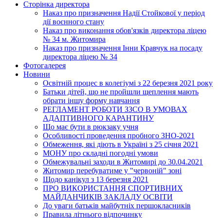
Сторінка директора
Наказ про призначення Надії Стойкової у період
дії воєнного стану
Наказ про виконання обов'язків директора ліцею
№ 34 м. Житомира
Наказ про призначення Інни Кравчук на посаду
директора ліцею № 34
Фотогалерея
Новини
Освітній процес в колегіумі з 22 березня 2021 року
Батьки дітей, що не пройшли щеплення мають
обрати іншу форму навчання
РЕГЛАМЕНТ РОБОТИ ЗЗСО В УМОВАХ
АДАПТИВНОГО КАРАНТИНУ
Що має бути в рюкзаку учня
Особливості проведення пробного ЗНО-2021
Обмеження, які діють в Україні з 25 січня 2021
МОНУ про складні погодні умови
Обмежувальні заходи в Житомирі до 30.04.2021
Житомир перебуватиме у "червоній" зоні
Щодо канікул з 13 березня 2021
ПРО ВИКОРИСТАННЯ СПОРТИВНИХ
МАЙДАНЧИКІВ ЗАКЛАДУ ОСВІТИ
До уваги батьків майбутніх першокласників
Правила літнього відпочинку