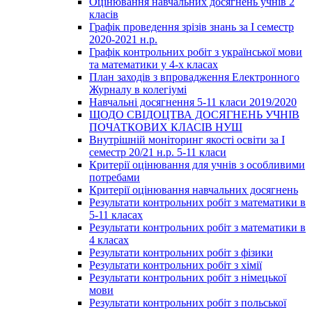
Оцінювання навчальних досягнень учнів 2
класів
Графік проведення зрізів знань за І семестр
2020-2021 н.р.
Графік контрольних робіт з української мови
та математики у 4-х класах
План заходів з впровадження Електронного
Журналу в колегіумі
Навчальні досягнення 5-11 класи 2019/2020
ЩОДО СВІДОЦТВА ДОСЯГНЕНЬ УЧНІВ
ПОЧАТКОВИХ КЛАСІВ НУШ
Внутрішній моніторинг якості освіти за І
семестр 20/21 н.р. 5-11 класи
Критерії оцінювання для учнів з особливими
потребами
Критерії оцінювання навчальних досягнень
Результати контрольних робіт з математики в
5-11 класах
Результати контрольних робіт з математики в
4 класах
Результати контрольних робіт з фізики
Результати контрольних робіт з хімії
Результати контрольних робіт з німецької
мови
Результати контрольних робіт з польської