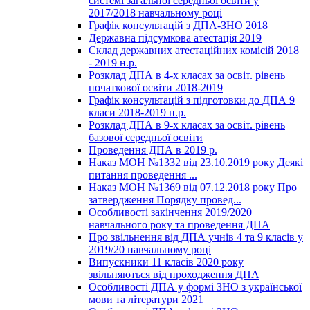
системі загальної середньої освіти у
2017/2018 навчальному році
Графік консультацій з ДПА-ЗНО 2018
Державна підсумкова атестація 2019
Склад державних атестаційних комісій 2018
- 2019 н.р.
Розклад ДПА в 4-х класах за освіт. рівень
початкової освіти 2018-2019
Графік консультацій з підготовки до ДПА 9
класи 2018-2019 н.р.
Розклад ДПА в 9-х класах за освіт. рівень
базової середньої освіти
Проведення ДПА в 2019 р.
Наказ МОН №1332 від 23.10.2019 року Деякі
питання проведення ...
Наказ МОН №1369 від 07.12.2018 року Про
затвердження Порядку провед...
Особливості закінчення 2019/2020
навчального року та проведення ДПА
Про звільнення від ДПА учнів 4 та 9 класів у
2019/20 навчальному році
Випускники 11 класів 2020 року
звільняються від проходження ДПА
Особливості ДПА у формі ЗНО з української
мови та літератури 2021