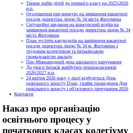
Триває набір дітей до першого класу на 2025/2026
н.р.
Оголошення про конкурс на заміщення вакантної
посади директора ліцею № 34 міста Житомира
Ситуаційні завдання на конкурсний відбір на
заміщення вакантної посади директора ліцею № 34
міста Житомира
План зустрічі кандидатів на заміщення вакантної
посади директора ліцею № 34 м. Житомира з
трудовим колективом та батьківською
громадськістю закладу
Про Міжнародний день шкільного харчування
До уваги батьків майбутніх першокласників
2026/2027 н.р.
24 квітня 2026 року у ліцеї відбудеться День
цивільного захисту План, графік проведення Дня
цивільного захисту і об'єктового тренування 2026
Контакти
Наказ про організацію
освітнього процесу у
початкових класах колегіуму