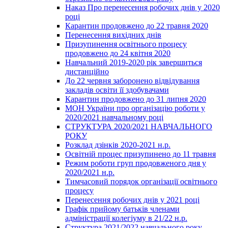
Наказ Про перенесення робочих днів у 2020
році
Карантин продовжено до 22 травня 2020
Перенесення вихідних днів
Призупинення освітнього процесу
продовжено до 24 квітня 2020
Навчальний 2019-2020 рік завершиться
дистанційно
До 22 червня заборонено відвідування
закладів освіти її здобувачами
Карантин продовжено до 31 липня 2020
МОН України про організацію роботи у
2020/2021 навчальному році
СТРУКТУРА 2020/2021 НАВЧАЛЬНОГО
РОКУ
Розклад дзінків 2020-2021 н.р.
Освітній процес призупинено до 11 травня
Режим роботи груп продовженого дня у
2020/2021 н.р.
Тимчасовий порядок організації освітнього
процесу
Перенесення робочих днів у 2021 році
Графік прийому батьків членами
адміністрації колегіуму в 21/22 н.р.
Структура 2021/2022 навчального року