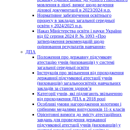
мовлення в ліцеї, вимог щодо ведення
ділової документації в 2023/2024 н.р.
Нормативне забезпечення освітнього
процесу в закладах загальної середньої
освіти у 2024/2025 н.р.
Наказ Міністерства освіти і науки України
від 02 серпня 2024 Р. № 1093 «Про
затвердження рекомендацій щодо
оцінювання результатів навчання»
ДПА
Положення про державну підсумкову
атестацію учнів (вихованців) у системі
загальної середньої освіти
Інструкція про звільнення від проходження
державної підсумкової атестації учнів
(вихованців) загальноосвітніх навчальних
закладів за станом здоров’я
Категорії учнів, які підлягають звільненню
від проходження ДПА в 2018 році
Особливі умови нагородження золотими і
срібними медалями випускників 11-х класів
Орієнтовні вимоги до змісту атестаційних
завдань для проведення державної
підсумкової атестації учнів (вихованців) у