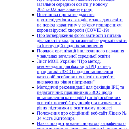
загальної середньої освіти у новому
2021/2022 навчальному році
Постанова про затвердження
протиепідемічних заходів у закладах освіти
на період карантину у зв'язку поширенням
коронавірусної хвороби (COVID-19)
Про затвердження форм звітності з питань
діяльності закладів загальної середньої освіти
та інструкцій щодо їх заповнення
Порядок організації інклюзивного навчання
у закладах загальної середньої освіти
Лист МОН України "Про метод.
рекомендації для фахівців ІРЦ та пед.
працівників ЗЗСО щодо встановлення
категорій особливих освітніх потреб та
визначення рівня підтримки"
Методичні рекомендації для фахівців ІРЦ та
педагогічних працівників ЗЗСО щодо
встановлення категорій (типів) особливих
освітніх потреб (труднощів) та визначення
рівня підтримки в освітньому процесі
Положення про офіційний веб-сайт Ліцею №
34 міста Житомира
Наказ про дотримання норм орфографічного
режиму, єдиних вимог до усного і писемного