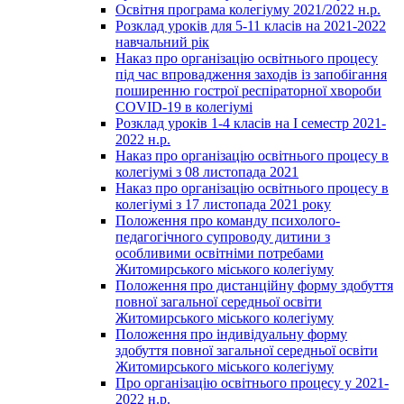
Освітня програма колегіуму 2021/2022 н.р.
Розклад уроків для 5-11 класів на 2021-2022
навчальний рік
Наказ про організацію освітнього процесу
під час впровадження заходів із запобігання
поширенню гострої респіраторної хвороби
COVID-19 в колегіумі
Розклад уроків 1-4 класів на І семестр 2021-
2022 н.р.
Наказ про організацію освітнього процесу в
колегіумі з 08 листопада 2021
Наказ про організацію освітнього процесу в
колегіумі з 17 листопада 2021 року
Положення про команду психолого-
педагогічного супроводу дитини з
особливими освітніми потребами
Житомирського міського колегіуму
Положення про дистанційну форму здобуття
повної загальної середньої освіти
Житомирського міського колегіуму
Положення про індивідуальну форму
здобуття повної загальної середньої освіти
Житомирського міського колегіуму
Про організацію освітнього процесу у 2021-
2022 н.р.