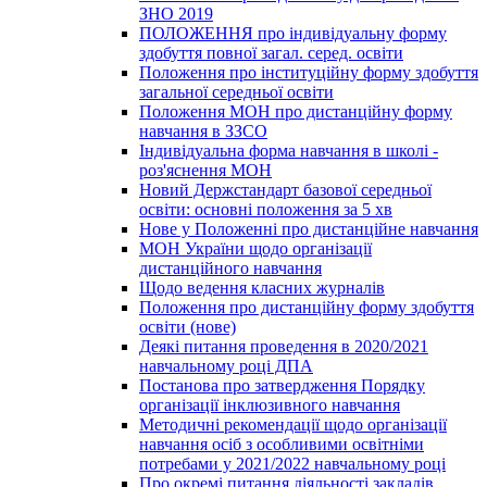
ЗНО 2019
ПОЛОЖЕННЯ про індивідуальну форму
здобуття повної загал. серед. освіти
Положення про інституційну форму здобуття
загальної середньої освіти
Положення МОН про дистанційну форму
навчання в ЗЗСО
Індивідуальна форма навчання в школі -
роз'яснення МОН
Новий Держстандарт базової середньої
освіти: основні положення за 5 хв
Нове у Положенні про дистанційне навчання
МОН України щодо організації
дистанційного навчання
Щодо ведення класних журналів
Положення про дистанційну форму здобуття
освіти (нове)
Деякі питання проведення в 2020/2021
навчальному році ДПА
Постанова про затвердження Порядку
організації інклюзивного навчання
Методичні рекомендації щодо організації
навчання осіб з особливими освітніми
потребами у 2021/2022 навчальному році
Про окремі питання діяльності закладів