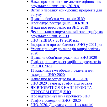
Наказ про зовнішнє незалежне оцінювання
результатів навчання у 2019 р.
Витяг з переліку конкурсних предметів для
вступу
Права і обов'язки учасників ЗНО
Процедура реєстрації на ЗНО-2019
Наказ про реєстрацію на ЗНО 2019
Деякі питання норматив. забезпеч. здобутих
результатів навч. у ЗСО
ЗНО та ДПА у 2019-2020 н.р.
Інформація про особливості ЗНО у 2021 році
Умови прийому до закладів вищої освіти -
2020
Права на обов’язки учасників ЗНО-2020
Графік прийому реєстраційних документів
на ЗНО 2020
11-класники вже обрали предмети для
складання ЗНО-2020
Наказ про реєстрацію на ЗНО 2020
ЗНО 2020 : умови, графік, підготовка
ЯК ВПОРАТИСЯ З НАПРУГОЮ ТА
СТРЕСОМ ПЕРЕД ЗНО
Про відтермінування пробного ЗНО
Графік проведення ЗНО - 2020
ЗНО-2020. До уваги учнів 11-х класів!