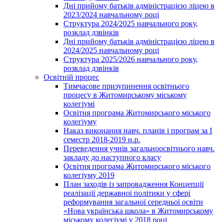
Дні прийому батьків адміністрацією ліцею в
2023/2024 навчальному році
Структура 2024/2025 навчального року,
розклад дзвінків
Дні прийому батьків адміністрацією ліцею в
2024/2025 навчальному році
Структура 2025/2026 навчального року,
розклад дзвінків
Освітній процес
Тимчасове призупинення освітнього
процесу в Житомирському міському
колегіумі
Освітня програма Житомирського міського
колегіуму
Наказ виконання навч. планів і програм за І
семестр 2018-2019 н.р.
Переведення учнів загальноосвітнього навч.
закладу до наступного класу
Освітня програма Житомирського міського
колегіуму 2019
План заходів із запровадження Концепції
реалізації державної політики у сфері
реформування загальної середньої освіти
«Нова українська школа» в Житомирському
міському колегіумі у 2018 році