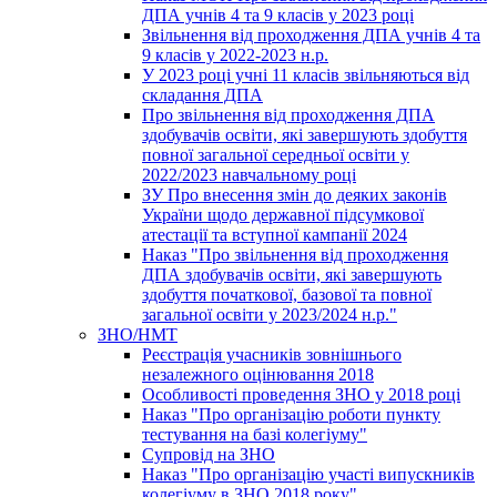
ДПА учнів 4 та 9 класів у 2023 році
Звільнення від проходження ДПА учнів 4 та
9 класів у 2022-2023 н.р.
У 2023 році учні 11 класів звільняються від
складання ДПА
Про звільнення від проходження ДПА
здобувачів освіти, які завершують здобуття
повної загальної середньої освіти у
2022/2023 навчальному році
ЗУ Про внесення змін до деяких законів
України щодо державної підсумкової
атестації та вступної кампанії 2024
Наказ "Про звільнення від проходження
ДПА здобувачів освіти, які завершують
здобуття початкової, базової та повної
загальної освіти у 2023/2024 н.р."
ЗНО/НМТ
Реєстрація учасників зовнішнього
незалежного оцінювання 2018
Особливості проведення ЗНО у 2018 році
Наказ "Про організацію роботи пункту
тестування на базі колегіуму"
Супровід на ЗНО
Наказ "Про організацію участі випускників
колегіуму в ЗНО 2018 року"