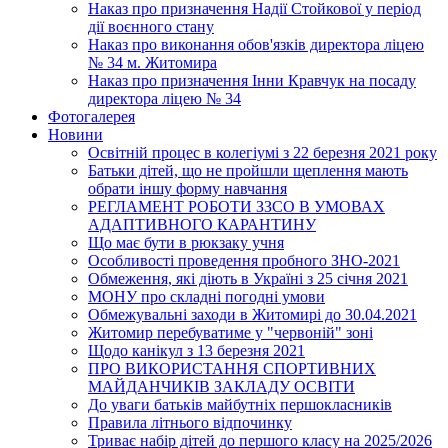
Наказ про призначення Надії Стойкової у період
дії воєнного стану
Наказ про виконання обов'язків директора ліцею
№ 34 м. Житомира
Наказ про призначення Інни Кравчук на посаду
директора ліцею № 34
Фотогалерея
Новини
Освітній процес в колегіумі з 22 березня 2021 року
Батьки дітей, що не пройшли щеплення мають
обрати іншу форму навчання
РЕГЛАМЕНТ РОБОТИ ЗЗСО В УМОВАХ
АДАПТИВНОГО КАРАНТИНУ
Що має бути в рюкзаку учня
Особливості проведення пробного ЗНО-2021
Обмеження, які діють в Україні з 25 січня 2021
МОНУ про складні погодні умови
Обмежувальні заходи в Житомирі до 30.04.2021
Житомир перебуватиме у "червоній" зоні
Щодо канікул з 13 березня 2021
ПРО ВИКОРИСТАННЯ СПОРТИВНИХ
МАЙДАНЧИКІВ ЗАКЛАДУ ОСВІТИ
До уваги батьків майбутніх першокласників
Правила літнього відпочинку
Триває набір дітей до першого класу на 2025/2026