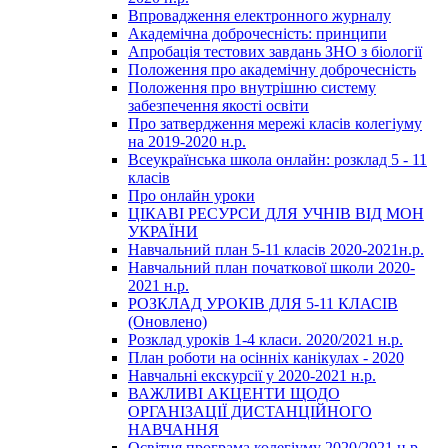
Впровадження електронного журналу
Академічна доброчесність: принципи
Апробація тестових завдань ЗНО з біології
Положення про академічну доброчесність
Положення про внутрішню систему
забезпечення якості освіти
Про затвердження мережі класів колегіуму
на 2019-2020 н.р.
Всеукраїнська школа онлайн: розклад 5 - 11
класів
Про онлайн уроки
ЦІКАВІ РЕСУРСИ ДЛЯ УЧНІВ ВІД МОН
УКРАЇНИ
Навчальний план 5-11 класів 2020-2021н.р.
Навчальний план початкової школи 2020-
2021 н.р.
РОЗКЛАД УРОКІВ ДЛЯ 5-11 КЛАСІВ
(Оновлено)
Розклад уроків 1-4 класи. 2020/2021 н.р.
План роботи на осінніх канікулах - 2020
Навчальні екскурсії у 2020-2021 н.р.
ВАЖЛИВІ АКЦЕНТИ ЩОДО
ОРГАНІЗАЦІЇ ДИСТАНЦІЙНОГО
НАВЧАННЯ
Освітня програма колегіуму 2020/2021 н.р.