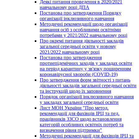
Деякі питання проведення в 2020/2021
навчальному році ДПА
Постанова про затвердження Порядку
організації інклюзивного навчання
Методичні рекомендації щодо організації
навчання осіб з особливими освітніми
потребами у 2021/2022 навчальному році
Про окремі питання діяльності закладів
загальної середньої освіти у новому
2021/2022 навчальному році
Постанова про затвердження
протиепідемічних заходів у закладах освіти
на період карантину у зв'язку поширенням
коронавірусної хвороби (COVID-19)
Про затвердження форм звітності з питань
діяльності закладів загальної середньої освіти
та інструкцій щодо їх заповнення
Порядок організації інклюзивного навчання
у закладах загальної середньої освіти
Лист МОН України "Про метод.
рекомендації для фахівців ІРЦ та пед.
працівників ЗЗСО щодо встановлення
категорій особливих освітніх потреб та
визначення рівня підтримки"
Методичні рекомендації для фахівців ІРЦ та