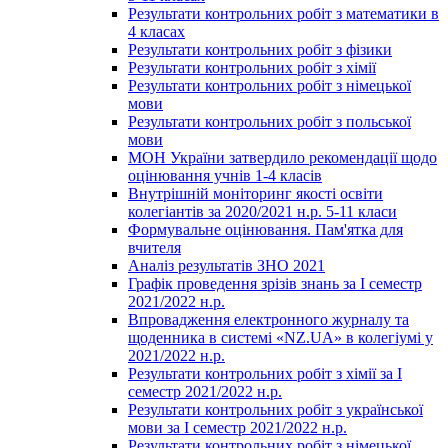
Результати контрольних робіт з математики в
4 класах
Результати контрольних робіт з фізики
Результати контрольних робіт з хімії
Результати контрольних робіт з німецької
мови
Результати контрольних робіт з польської
мови
МОН України затвердило рекомендації щодо
оцінювання учнів 1-4 класів
Внутрішній моніторинг якості освіти
колегіантів за 2020/2021 н.р. 5-11 класи
Формувальне оцінювання. Пам'ятка для
вчителя
Аналіз результатів ЗНО 2021
Графік проведення зрізів знань за І семестр
2021/2022 н.р.
Впровадження електронного журналу та
щоденника в системі «NZ.UA» в колегіумі у
2021/2022 н.р.
Результати контрольних робіт з хімії за І
семестр 2021/2022 н.р.
Результати контрольних робіт з української
мови за І семестр 2021/2022 н.р.
Результати контрольних робіт з німецької