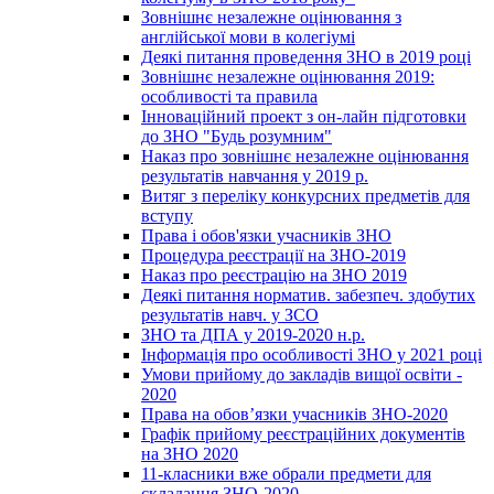
Зовнішнє незалежне оцінювання з
англійської мови в колегіумі
Деякі питання проведення ЗНО в 2019 році
Зовнішнє незалежне оцінювання 2019:
особливості та правила
Інноваційний проект з он-лайн підготовки
до ЗНО "Будь розумним"
Наказ про зовнішнє незалежне оцінювання
результатів навчання у 2019 р.
Витяг з переліку конкурсних предметів для
вступу
Права і обов'язки учасників ЗНО
Процедура реєстрації на ЗНО-2019
Наказ про реєстрацію на ЗНО 2019
Деякі питання норматив. забезпеч. здобутих
результатів навч. у ЗСО
ЗНО та ДПА у 2019-2020 н.р.
Інформація про особливості ЗНО у 2021 році
Умови прийому до закладів вищої освіти -
2020
Права на обов’язки учасників ЗНО-2020
Графік прийому реєстраційних документів
на ЗНО 2020
11-класники вже обрали предмети для
складання ЗНО-2020