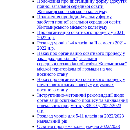
Положення про дистанційну форму здобуття
повної загальної середньої освіти
Житомирського міського колегіуму
Положення про індивідуальну форму
здобуття повної загальної середньої освіти
Житомирського міського колегіуму
Про організацію освітнього процесу у 2021-
2022 н.р.
Розклад уроків 1-4 класів на ІІ семестр 2021-
2022 н.р.
Наказ про організацію освітнього процесу у
закладах дошкільної,загальної
середньої,позашкільної освіти Житомирської
міської територіальної громади на час
воєнного стану
Наказ про організацію освітнього процесу у
початкових класах колегіуму в умовах
воєнного стану
Інструктивно-методичні рекомендації щодо
організації освітнього процесу та викладання
навчальних предметів у ЗЗСО у 2022/2023
н.р.
Розклад уроків для 5-11 класів на 2022/2023
навчальний рік
Освітня програма колегіуму на 2022/2023