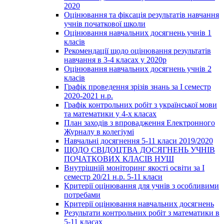
2020
Оцінювання та фіксація результатів навчання
учнів початкової школи
Оцінювання навчальних досягнень учнів 1
класів
Рекомендації щодо оцінювання результатів
навчання в 3-4 класах у 2020р
Оцінювання навчальних досягнень учнів 2
класів
Графік проведення зрізів знань за І семестр
2020-2021 н.р.
Графік контрольних робіт з української мови
та математики у 4-х класах
План заходів з впровадження Електронного
Журналу в колегіумі
Навчальні досягнення 5-11 класи 2019/2020
ЩОДО СВІДОЦТВА ДОСЯГНЕНЬ УЧНІВ
ПОЧАТКОВИХ КЛАСІВ НУШ
Внутрішній моніторинг якості освіти за І
семестр 20/21 н.р. 5-11 класи
Критерії оцінювання для учнів з особливими
потребами
Критерії оцінювання навчальних досягнень
Результати контрольних робіт з математики в
5-11 класах