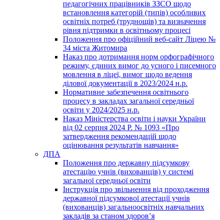
педагогічних працівників ЗЗСО щодо
встановлення категорій (типів) особливих
освітніх потреб (труднощів) та визначення
рівня підтримки в освітньому процесі
Положення про офіційний веб-сайт Ліцею №
34 міста Житомира
Наказ про дотримання норм орфографічного
режиму, єдиних вимог до усного і писемного
мовлення в ліцеї, вимог щодо ведення
ділової документації в 2023/2024 н.р.
Нормативне забезпечення освітнього
процесу в закладах загальної середньої
освіти у 2024/2025 н.р.
Наказ Міністерства освіти і науки України
від 02 серпня 2024 Р. № 1093 «Про
затвердження рекомендацій щодо
оцінювання результатів навчання»
ДПА
Положення про державну підсумкову
атестацію учнів (вихованців) у системі
загальної середньої освіти
Інструкція про звільнення від проходження
державної підсумкової атестації учнів
(вихованців) загальноосвітніх навчальних
закладів за станом здоров’я