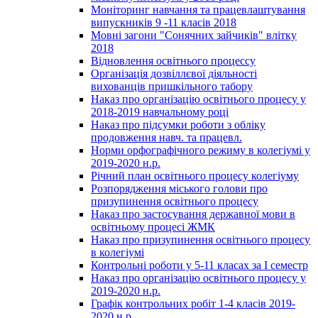
Моніторинг навчання та працевлаштування
випускників 9 -11 класів 2018
Мовні загони "Сонячних зайчиків" влітку
2018
Відновлення освітнього процессу
Організація дозвіллєвої діяльності
вихованців пришкільного табору
Наказ про організацію освітнього процесу у
2018-2019 навчальному році
Наказ про підсумки роботи з обліку
продовження навч. та працевл.
Норми орфографічного режиму в колегіумі у
2019-2020 н.р.
Річний план освітнього процесу колегіуму
Розпорядження міського голови про
призупинення освітнього процесу
Наказ про застосування державної мови в
освітньому процесі ЖМК
Наказ про призупинення освітнього процесу
в колегіумі
Контрольні роботи у 5-11 класах за І семестр
Наказ про організацію освітнього процесу у
2019-2020 н.р.
Графік контрольних робіт 1-4 класів 2019-
2020 н.р.