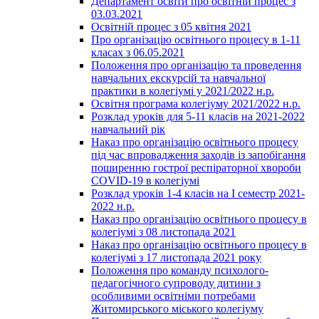
Департамент освіти про освітній процес з
03.03.2021
Освітній процес з 05 квітня 2021
Про організацію освітнього процесу в 1-11
класах з 06.05.2021
Положення про організацію та проведення
навчальних екскурсій та навчальної
практики в колегіумі у 2021/2022 н.р.
Освітня програма колегіуму 2021/2022 н.р.
Розклад уроків для 5-11 класів на 2021-2022
навчальний рік
Наказ про організацію освітнього процесу
під час впровадження заходів із запобігання
поширенню гострої респіраторної хвороби
COVID-19 в колегіумі
Розклад уроків 1-4 класів на І семестр 2021-
2022 н.р.
Наказ про організацію освітнього процесу в
колегіумі з 08 листопада 2021
Наказ про організацію освітнього процесу в
колегіумі з 17 листопада 2021 року
Положення про команду психолого-
педагогічного супроводу дитини з
особливими освітніми потребами
Житомирського міського колегіуму