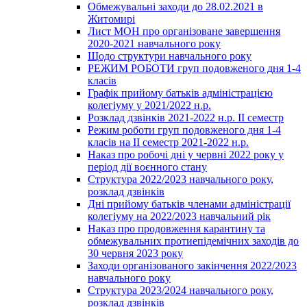
Обмежувальні заходи до 28.02.2021 в
Житомирі
Лист МОН про організоване завершення
2020-2021 навчального року
Щодо структури навчального року
РЕЖИМ РОБОТИ груп подовженого дня 1-4
класів
Графік прийому батьків адміністрацією
колегіуму у 2021/2022 н.р.
Розклад дзвінків 2021-2022 н.р. ІІ семестр
Режим роботи груп подовженого дня 1-4
класів на ІІ семестр 2021-2022 н.р.
Наказ про робочі дні у червні 2022 року у
період дії воєнного стану
Структура 2022/2023 навчального року,
розклад дзвінків
Дні прийому батьків членами адміністрації
колегіуму на 2022/2023 навчальний рік
Наказ про продовження карантину та
обмежувальних протиепідемічних заходів до
30 червня 2023 року
Заходи організованого закінчення 2022/2023
навчального року
Структура 2023/2024 навчального року,
розклад дзвінків