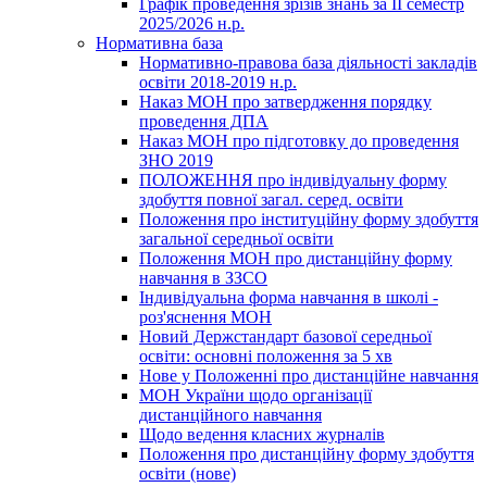
Графік проведення зрізів знань за ІІ семестр
2025/2026 н.р.
Нормативна база
Нормативно-правова база діяльності закладів
освіти 2018-2019 н.р.
Наказ МОН про затвердження порядку
проведення ДПА
Наказ МОН про підготовку до проведення
ЗНО 2019
ПОЛОЖЕННЯ про індивідуальну форму
здобуття повної загал. серед. освіти
Положення про інституційну форму здобуття
загальної середньої освіти
Положення МОН про дистанційну форму
навчання в ЗЗСО
Індивідуальна форма навчання в школі -
роз'яснення МОН
Новий Держстандарт базової середньої
освіти: основні положення за 5 хв
Нове у Положенні про дистанційне навчання
МОН України щодо організації
дистанційного навчання
Щодо ведення класних журналів
Положення про дистанційну форму здобуття
освіти (нове)