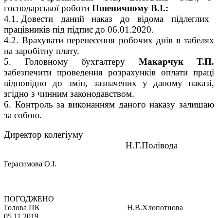
господарської роботи
Пшеничному В.І.:
4.1. Довести даний наказ до відома підлеглих
працівників під підпис до 06.01.2020.
4.2. Врахувати перенесення робочих днів в табелях
на заробітну плату.
5. Головному бухгалтеру
Макарчук Т.П.
забезпечити проведення розрахунків оплати праці
відповідно до змін, зазначених у даному наказі,
згідно з чинним законодавством.
6. Контроль за виконанням даного наказу залишаю
за собою.
Директор колегіуму
Н.Г.Полівода
Герасимова О.І.
ПОГОДЖЕНО
Голова ПК
Н.В.Хлопотнова
05
.
11
.2019