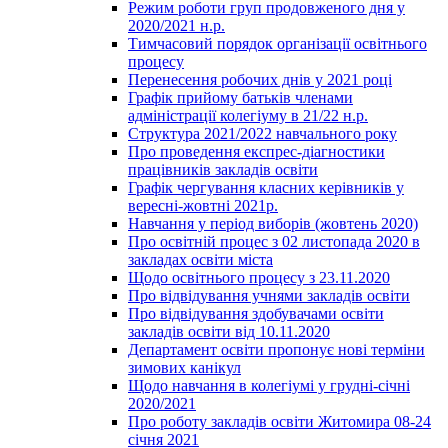
Режим роботи груп продовженого дня у
2020/2021 н.р.
Тимчасовий порядок організації освітнього
процесу
Перенесення робочих днів у 2021 році
Графік прийому батьків членами
адміністрації колегіуму в 21/22 н.р.
Структура 2021/2022 навчального року
Про проведення експрес-діагностики
працівників закладів освіти
Графік чергування класних керівників у
вересні-жовтні 2021р.
Навчання у період виборів (жовтень 2020)
Про освітній процес з 02 листопада 2020 в
закладах освіти міста
Щодо освітнього процесу з 23.11.2020
Про відвідування учнями закладів освіти
Про відвідування здобувачами освіти
закладів освіти від 10.11.2020
Департамент освіти пропонує нові терміни
зимових канікул
Щодо навчання в колегіумі у грудні-січні
2020/2021
Про роботу закладів освіти Житомира 08-24
січня 2021