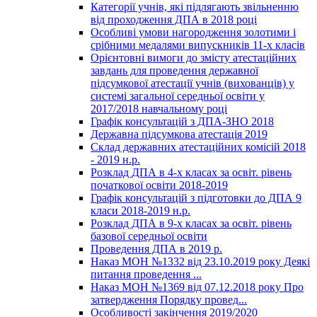
Категорії учнів, які підлягають звільненню
від проходження ДПА в 2018 році
Особливі умови нагородження золотими і
срібними медалями випускників 11-х класів
Орієнтовні вимоги до змісту атестаційних
завдань для проведення державної
підсумкової атестації учнів (вихованців) у
системі загальної середньої освіти у
2017/2018 навчальному році
Графік консультацій з ДПА-ЗНО 2018
Державна підсумкова атестація 2019
Склад державних атестаційних комісій 2018
- 2019 н.р.
Розклад ДПА в 4-х класах за освіт. рівень
початкової освіти 2018-2019
Графік консультацій з підготовки до ДПА 9
класи 2018-2019 н.р.
Розклад ДПА в 9-х класах за освіт. рівень
базової середньої освіти
Проведення ДПА в 2019 р.
Наказ МОН №1332 від 23.10.2019 року Деякі
питання проведення ...
Наказ МОН №1369 від 07.12.2018 року Про
затвердження Порядку провед...
Особливості закінчення 2019/2020