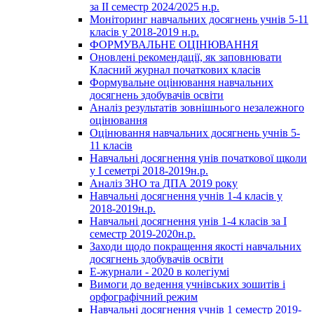
за ІІ семестр 2024/2025 н.р.
Моніторинг навчальних досягнень учнів 5-11
класів у 2018-2019 н.р.
ФОРМУВАЛЬНЕ ОЦІНЮВАННЯ
Оновлені рекомендації, як заповнювати
Класний журнал початкових класів
Формувальне оцінювання навчальних
досягнень здобувачів освіти
Аналіз результатів зовнішнього незалежного
оцінювання
Оцінювання навчальних досягнень учнів 5-
11 класів
Навчальні досягнення унів початкової щколи
у І семетрі 2018-2019н.р.
Аналіз ЗНО та ДПА 2019 року
Навчальні досягнення учнів 1-4 класів у
2018-2019н.р.
Навчальні досягнення унів 1-4 класів за І
семестр 2019-2020н.р.
Заходи щодо покращення якості навчальних
досягнень здобувачів освіти
Е-журнали - 2020 в колегіумі
Вимоги до ведення учнівських зошитів і
орфографічний режим
Навчальні досягнення учнів 1 семестр 2019-