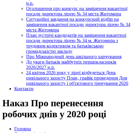
н.р.
Оголошення про конкурс на заміщення вакантної
посади директора ліцею № 34 міста Житомира
Ситуаційні завдання на конкурсний відбір на
заміщення вакантної посади директора ліцею № 34
міста Житомира
План зустрічі кандидатів на заміщення вакантної
посади директора ліцею № 34 м. Житомира з
трудовим колективом та батьківською
громадськістю закладу
Про Міжнародний день шкільного харчування
До уваги батьків майбутніх першокласників
2026/2027 н.р.
24 квітня 2026 року у ліцеї відбудеться День
цивільного захисту План, графік проведення Дня
цивільного захисту і об'єктового тренування 2026
Контакти
Наказ Про перенесення
робочих днів у 2020 році
Головна