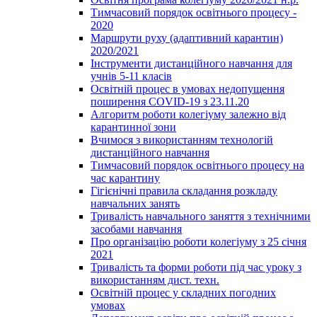
Тимчасовий порядок освітнього процесу -
2020
Маршрути руху (адаптивний карантин)
2020/2021
Інструменти дистанційного навчання для
учнів 5-11 класів
Освітній процес в умовах недопущення
поширення COVID-19 з 23.11.20
Алгоритм роботи колегіуму залежно від
карантинної зони
Вчимося з використанням технологій
дистанційного навчання
Тимчасовий порядок освітнього процесу на
час карантину
Гігієнічні правила складання розкладу
навчальних занять
Тривалість навчального заняття з технічними
засобами навчання
Про організацію роботи колегіуму з 25 січня
2021
Тривалість та форми роботи під час уроку з
використанням дист. техн.
Освітній процес у складних погодних
умовах