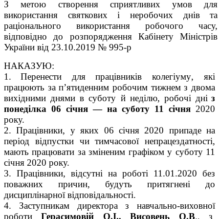
З метою створення сприятливих умов для
використання святкових і неробочих днів та
раціонального використання робочого часу,
відповідно до розпорядження Кабінету Міністрів
України від 23.10.2019 № 995-р
НАКАЗУЮ:
1.
Перенести для працівників
колегіуму
, які
працюють за п’ятиденним робочим тижнем з двома
вихідними днями в суботу й неділю, робочі дні
з
понеділка 06 січня — на суботу 11 січня
2020
року.
2. Працівники, у яких 06 січня 2020 припаде на
період відпустки чи тимчасової непрацездатності,
мають працювати за зміненим графіком у суботу 11
січня 2020 року.
3. Працівники, відсутні на роботі 11.0
1
.20
20
без
поважних причин, будуть притягнені до
дисциплінарної відповідальності.
4.
Заступникам директора з навчально-виховної
роботи
Герасимовій О.І., Висовень О.В
., з