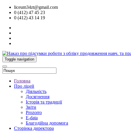
liceum34zt@gmail.com
0 (412) 47 45 23
0 (412) 43 14 19
Toggle navigation
Головна
Про ліцей
Діяльність
Досягнення
Історія та традиції
Звіти
Prozorro
E-data
Благодійна допомога
Сторінка директора