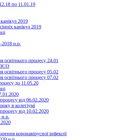
2.18 по 11.01.19
 канікул 2019
сінніх канікул 2019
оці
-2018 н.р.
я освітнього процесу 24.01
ЗЗСО
я освітнього процесу 05.02
я освітнього процесу 07.02
оцесу до 11.05.20
оці
7.01.2020
роцесу від 06.02.2020
року в колегіумі
роцесу від 10.02.2020
 н.р.
.2020
ення коронавірусної інфекції
20 н.р.