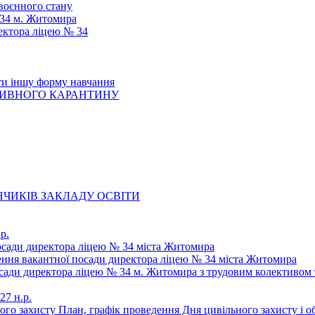
 воєнного стану
 34 м. Житомира
ектора ліцею № 34
ти іншу форму навчання
ТИВНОГО КАРАНТИНУ
ЧИКІВ ЗАКЛАДУ ОСВІТИ
р.
осади директора ліцею № 34 міста Житомира
щення вакантної посади директора ліцею № 34 міста Житомира
осади директора ліцею № 34 м. Житомира з трудовим колективом 
27 н.р.
ьного захисту План, графік проведення Дня цивільного захисту і 