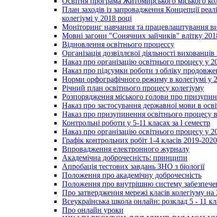
Освітня програма Житомирського міського ко
План заходів із запровадження Концепції реал
колегіумі у 2018 році
Моніторинг навчання та працевлаштування вип
Мовні загони "Сонячних зайчиків" влітку 201
Відновлення освітнього процессу
Організація дозвіллєвої діяльності вихованці
Наказ про організацію освітнього процесу у 2
Наказ про підсумки роботи з обліку продовжен
Норми орфографічного режиму в колегіумі у 2
Річний план освітнього процесу колегіуму
Розпорядження міського голови про призупин
Наказ про застосування державної мови в ос
Наказ про призупинення освітнього процесу в
Контрольні роботи у 5-11 класах за І семестр
Наказ про організацію освітнього процесу у 20
Графік контрольних робіт 1-4 класів 2019-2020
Впровадження електронного журналу
Академічна доброчесність: принципи
Апробація тестових завдань ЗНО з біології
Положення про академічну доброчесність
Положення про внутрішню систему забезпечен
Про затвердження мережі класів колегіуму на 
Всеукраїнська школа онлайн: розклад 5 - 11 кл
Про онлайн уроки