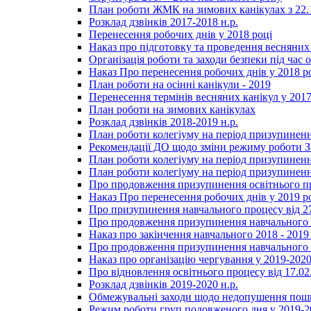
План роботи ЖМК на зимових канікулах з 22.1
Розклад дзвінків 2017-2018 н.р.
Перенесення робочих днів у 2018 році
Наказ про підготовку та проведення весняних
Організація роботи та заходи безпеки під час о
Наказ Про перенесення робочих днів у 2018 р
План роботи на осінні канікули - 2019
Перенесення термінів весняних канікул у 2017
План роботи на зимових канікулах
Розклад дзвінків 2018-2019 н.р.
План роботи колегіуму на період призупиненн
Рекомендації ДО щодо зміни режиму роботи 
План роботи колегіуму на період призупиненн
План роботи колегіуму на період призупиненн
Про продовження призупинення освітнього пр
Наказ Про перенесення робочих днів у 2019 р
Про призупинення навчального процесу від 2
Про продовження призупинення навчального п
Наказ про закінчення навчального 2018 - 2019 
Про продовження призупинення навчального п
Наказ про організацію чергування у 2019-2020
Про відновлення освітнього процесу від 17.02
Розклад дзвінків 2019-2020 н.р.
Обмежувальні заходи щодо недопушення пошир
Режим роботи груп подовженого дня у 2019-20