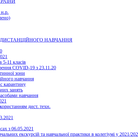
КРАЇНИ
н.р.
ено)
Ї ДИСТАНЦІЙНОГО НАВЧАННЯ
0
2021
 5-11 класів
ення COVID-19 з 23.11.20
тинної зони
ійного навчання
ас карантину
ьних занять
 засобами навчання
021
икористанням дист. техн.
03.2021
сах з 06.05.2021
альних екскурсій та навчальної практики в колегіумі у 2021/202