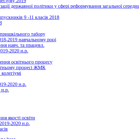
легіуму 2019
ізації державної політики у сфері реформування загальної серед
ускників 9 -11 класів 2018
8
в пришкільного табору
018-2019 навчальному році
ня навч. та працевл.
019-2020 н.р.
ення освітнього процесу
вітньому процесі ЖМК
 колегіумі
19-2020 н.р.
 н.р.
ня якості освіти
2019-2020 н.р.
асів