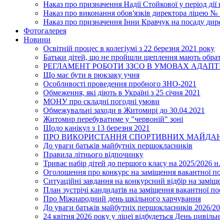
Наказ про призначення Надії Стойкової у період дії
Наказ про виконання обов'язків директора ліцею №
Наказ про призначення Інни Кравчук на посаду дир
Фотогалерея
Новини
Освітній процес в колегіумі з 22 березня 2021 року
Батьки дітей, що не пройшли щеплення мають обра
РЕГЛАМЕНТ РОБОТИ ЗЗСО В УМОВАХ АДАП
Що має бути в рюкзаку учня
Особливості проведення пробного ЗНО-2021
Обмеження, які діють в Україні з 25 січня 2021
МОНУ про складні погодні умови
Обмежувальні заходи в Житомирі до 30.04.2021
Житомир перебуватиме у "червоній" зоні
Щодо канікул з 13 березня 2021
ПРО ВИКОРИСТАННЯ СПОРТИВНИХ МАЙДАН
До уваги батьків майбутніх першокласників
Правила літнього відпочинку
Триває набір дітей до першого класу на 2025/2026 н.
Оголошення про конкурс на заміщення вакантної п
Ситуаційні завдання на конкурсний відбір на замі
План зустрічі кандидатів на заміщення вакантної п
Про Міжнародний день шкільного харчування
До уваги батьків майбутніх першокласників 2026/20
24 квітня 2026 року у ліцеї відбудеться День цивіл