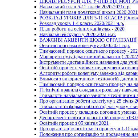
ЦІКАВІ РЕСУРСИ ДЛЯ УЧНІВ ВІД МОН У
Навчальний план 5-11 класів 2020-2021н.р.
Навчальний план початкової школи 2020-2021 
РОЗКЛАД УРОКІВ ДЛЯ 5-11 КЛАСІВ (Оновл
Розклад уроків 1-4 класи. 2020/2021 н.р.
План роботи на осінніх канікулах - 2020
Навчальні екскурсії у 2020-2021 н.р.
ВАЖЛИВІ АКЦЕНТИ ЩОДО ОРГАНІЗАЦІ
Освітня програма колегіуму 2020/2021 н.р.
Тимчасовий порядок освітнього процесу - 202
Маршрути руху (адаптивний карантин) 2020/
Інструменти дистанційного навчання для учнів
Освітній процес в умовах недопущення пошир
Алгоритм роботи колегіуму залежно від каран
Вчимося з використанням технологій дистанц
Тимчасовий порядок освітнього процесу на ч
Гігієнічні правила складання розкладу навчал
Тривалість навчального заняття з технічними
Про організацію роботи колегіуму з 25 січня 2
Тривалість та форми роботи під час уроку з в
Освітній процес у складних погодних умовах
Департамент освіти про освітній процес з 03.
Освітній процес з 05 квітня 2021
Про організацію освітнього процесу в 1-11 кла
Положення про організацію та проведення навч