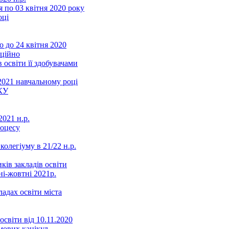
 по 03 квітня 2020 року
оці
 до 24 квітня 2020
нційно
 освіти її здобувачами
2021 навчальному році
КУ
021 н.р.
роцесу
колегіуму в 21/22 н.р.
ків закладів освіти
ні-жовтні 2021р.
ладах освіти міста
освіти від 10.11.2020
мових канікул