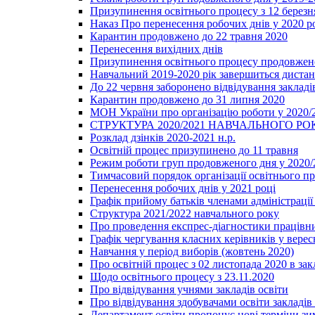
Призупинення освітнього процесу з 12 березня
Наказ Про перенесення робочих днів у 2020 р
Карантин продовжено до 22 травня 2020
Перенесення вихідних днів
Призупинення освітнього процесу продовжено
Навчальний 2019-2020 рік завершиться диста
До 22 червня заборонено відвідування закладів
Карантин продовжено до 31 липня 2020
МОН України про організацію роботи у 2020/
СТРУКТУРА 2020/2021 НАВЧАЛЬНОГО РО
Розклад дзінків 2020-2021 н.р.
Освітній процес призупинено до 11 травня
Режим роботи груп продовженого дня у 2020/2
Тимчасовий порядок організації освітнього п
Перенесення робочих днів у 2021 році
Графік прийому батьків членами адміністрації 
Структура 2021/2022 навчального року
Про проведення експрес-діагностики працівни
Графік чергування класних керівників у верес
Навчання у період виборів (жовтень 2020)
Про освітній процес з 02 листопада 2020 в зак
Щодо освітнього процесу з 23.11.2020
Про відвідування учнями закладів освіти
Про відвідування здобувачами освіти закладів 
Департамент освіти пропонує нові терміни зи