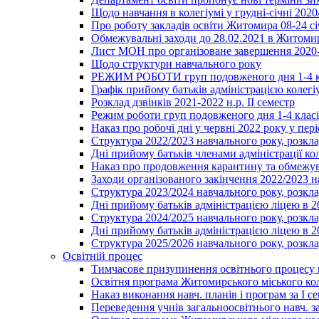
Щодо навчання в колегіумі у грудні-січні 2020
Про роботу закладів освіти Житомира 08-24 сі
Обмежувальні заходи до 28.02.2021 в Житоми
Лист МОН про організоване завершення 2020-
Щодо структури навчального року
РЕЖИМ РОБОТИ груп подовженого дня 1-4 к
Графік прийому батьків адміністрацією колегіу
Розклад дзвінків 2021-2022 н.р. ІІ семестр
Режим роботи груп подовженого дня 1-4 класів
Наказ про робочі дні у червні 2022 року у пері
Структура 2022/2023 навчального року, розкла
Дні прийому батьків членами адміністрації ко
Наказ про продовження карантину та обмежува
Заходи організованого закінчення 2022/2023 
Структура 2023/2024 навчального року, розкла
Дні прийому батьків адміністрацією ліцею в 
Структура 2024/2025 навчального року, розкла
Дні прийому батьків адміністрацією ліцею в 
Структура 2025/2026 навчального року, розкла
Освітній процес
Тимчасове призупинення освітнього процесу 
Освітня програма Житомирського міського ко
Наказ виконання навч. планів і програм за І се
Переведення учнів загальноосвітнього навч. з