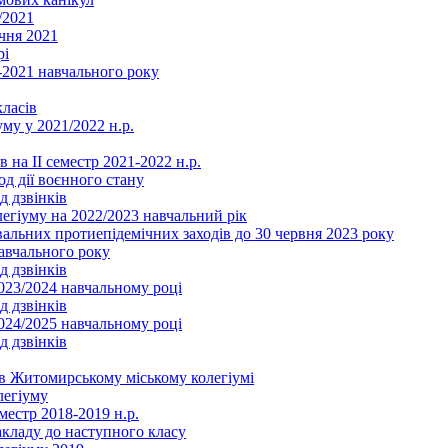
/2021
чня 2021
рі
2021 навчального року
ласів
му у 2021/2022 н.р.
 на ІІ семестр 2021-2022 н.р.
од дії воєнного стану
д дзвінків
легіуму на 2022/2023 навчальний рік
льних протиепідемічних заходів до 30 червня 2023 року
навчального року
д дзвінків
2023/2024 навчальному році
д дзвінків
2024/2025 навчальному році
д дзвінків
в Житомирському міському колегіумі
легіуму
местр 2018-2019 н.р.
акладу до наступного класу