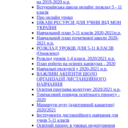
на 2019-2020 н.р.
Всеукраїнська школа онлайн: розклад 5 - 11
класів
Про онлайн уроки
ЦІКАВІ РЕСУРСИ ДЛЯ УЧНІВ ВІД МОН
УКРАЇНИ
Навчальний план 5-11 класів 2020-2021н.р.
Навчальний план початкової школи 2020-
2021 н.р.
РОЗКЛАД УРОКІВ ДЛЯ 5-11 КЛАСІВ
(Оновлено)
Розклад уроків 1-4 класи. 2020/2021 н.р.
План роботи на осінніх канікулах - 2020
Навчальні екскурсії у 2020-2021 н.р.
ВАЖЛИВІ АКЦЕНТИ ЩОДО
ОРГАНІЗАЦІЇ ДИСТАНЦІЙНОГО
НАВЧАННЯ
Освітня програма колегіуму 2020/2021 н.р.
Тимчасовий порядок освітнього процесу -
2020
Маршрути руху (адаптивний карантин)
2020/2021
Інструменти дистанційного навчання для
учнів 5-11 класів
Освітній процес в умовах недопущення