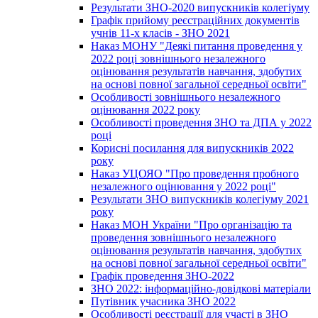
Результати ЗНО-2020 випускників колегіуму
Графік прийому реєстраційних документів
учнів 11-х класів - ЗНО 2021
Наказ МОНУ "Деякі питання проведення у
2022 році зовнішнього незалежного
оцінювання результатів навчання, здобутих
на основі повної загальної середньої освіти"
Особливості зовнішнього незалежного
оцінювання 2022 року
Особливості проведення ЗНО та ДПА у 2022
році
Корисні посилання для випускників 2022
року
Наказ УЦОЯО "Про проведення пробного
незалежного оцінювання у 2022 році"
Результати ЗНО випускників колегіуму 2021
року
Наказ МОН України "Про організацію та
проведення зовнішнього незалежного
оцінювання результатів навчання, здобутих
на основі повної загальної середньої освіти"
Графік проведення ЗНО-2022
ЗНО 2022: інформаційно-довідкові матеріали
Путівник учасника ЗНО 2022
Особливості реєстрації для участі в ЗНО