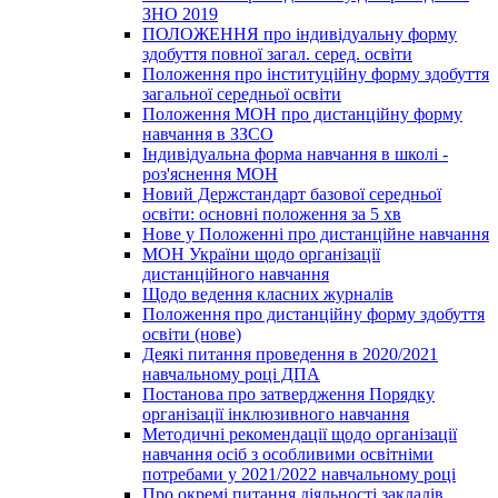
ЗНО 2019
ПОЛОЖЕННЯ про індивідуальну форму
здобуття повної загал. серед. освіти
Положення про інституційну форму здобуття
загальної середньої освіти
Положення МОН про дистанційну форму
навчання в ЗЗСО
Індивідуальна форма навчання в школі -
роз'яснення МОН
Новий Держстандарт базової середньої
освіти: основні положення за 5 хв
Нове у Положенні про дистанційне навчання
МОН України щодо організації
дистанційного навчання
Щодо ведення класних журналів
Положення про дистанційну форму здобуття
освіти (нове)
Деякі питання проведення в 2020/2021
навчальному році ДПА
Постанова про затвердження Порядку
організації інклюзивного навчання
Методичні рекомендації щодо організації
навчання осіб з особливими освітніми
потребами у 2021/2022 навчальному році
Про окремі питання діяльності закладів