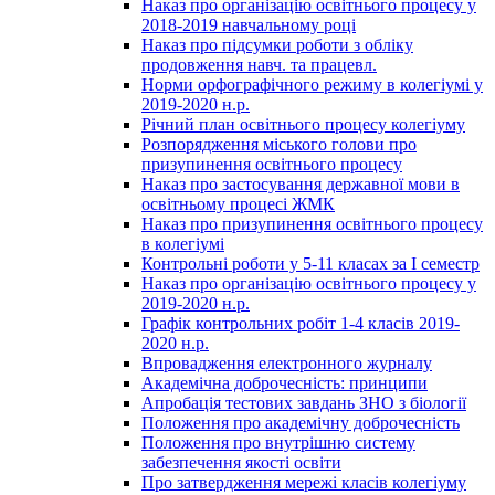
Наказ про організацію освітнього процесу у
2018-2019 навчальному році
Наказ про підсумки роботи з обліку
продовження навч. та працевл.
Норми орфографічного режиму в колегіумі у
2019-2020 н.р.
Річний план освітнього процесу колегіуму
Розпорядження міського голови про
призупинення освітнього процесу
Наказ про застосування державної мови в
освітньому процесі ЖМК
Наказ про призупинення освітнього процесу
в колегіумі
Контрольні роботи у 5-11 класах за І семестр
Наказ про організацію освітнього процесу у
2019-2020 н.р.
Графік контрольних робіт 1-4 класів 2019-
2020 н.р.
Впровадження електронного журналу
Академічна доброчесність: принципи
Апробація тестових завдань ЗНО з біології
Положення про академічну доброчесність
Положення про внутрішню систему
забезпечення якості освіти
Про затвердження мережі класів колегіуму