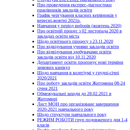
Про проведення експрес-діагностики
працівників закладів освіти
Графік чергування класних керівників у
вересні-жовтні 2021р.
Навчання у період виборів (жовтень 2020)
Про освітній процес з 02 листопада 2020 в
закладах освіти міста
Щодо освітнього процесу з 23.11.2020
Про відвідування учнями закладів освіти
Про відвідування здобувачами освіти
закладів освіти від 10.11.2020
Департамент освіти пропонує нові терміни
зимових канікул
Щодо навчання в колегіумі у грудні-січні
2020/2021
Про роботу закладів освіти Житомира 08-24
січня 2021
Обмежувальні заходи до 28.02.2021 в
Житомирі
Лист МОН про організоване завершення
2020-2021 навчального року
Щодо структури навчального року
РЕЖИМ РОБОТИ груп подовженого дня 1-4
класів