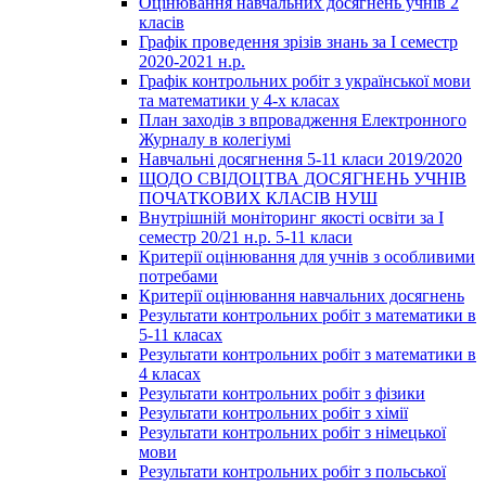
Оцінювання навчальних досягнень учнів 2
класів
Графік проведення зрізів знань за І семестр
2020-2021 н.р.
Графік контрольних робіт з української мови
та математики у 4-х класах
План заходів з впровадження Електронного
Журналу в колегіумі
Навчальні досягнення 5-11 класи 2019/2020
ЩОДО СВІДОЦТВА ДОСЯГНЕНЬ УЧНІВ
ПОЧАТКОВИХ КЛАСІВ НУШ
Внутрішній моніторинг якості освіти за І
семестр 20/21 н.р. 5-11 класи
Критерії оцінювання для учнів з особливими
потребами
Критерії оцінювання навчальних досягнень
Результати контрольних робіт з математики в
5-11 класах
Результати контрольних робіт з математики в
4 класах
Результати контрольних робіт з фізики
Результати контрольних робіт з хімії
Результати контрольних робіт з німецької
мови
Результати контрольних робіт з польської