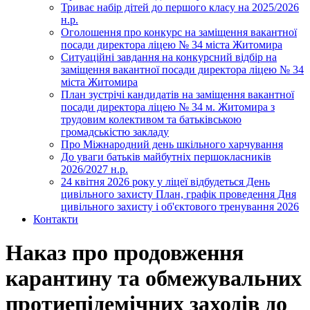
Триває набір дітей до першого класу на 2025/2026
н.р.
Оголошення про конкурс на заміщення вакантної
посади директора ліцею № 34 міста Житомира
Ситуаційні завдання на конкурсний відбір на
заміщення вакантної посади директора ліцею № 34
міста Житомира
План зустрічі кандидатів на заміщення вакантної
посади директора ліцею № 34 м. Житомира з
трудовим колективом та батьківською
громадськістю закладу
Про Міжнародний день шкільного харчування
До уваги батьків майбутніх першокласників
2026/2027 н.р.
24 квітня 2026 року у ліцеї відбудеться День
цивільного захисту План, графік проведення Дня
цивільного захисту і об'єктового тренування 2026
Контакти
Наказ про продовження
карантину та обмежувальних
протиепідемічних заходів до