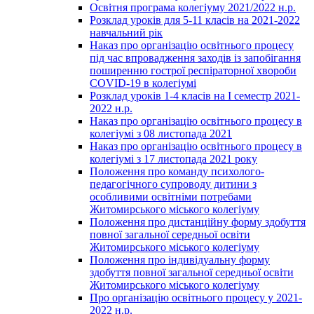
Освітня програма колегіуму 2021/2022 н.р.
Розклад уроків для 5-11 класів на 2021-2022
навчальний рік
Наказ про організацію освітнього процесу
під час впровадження заходів із запобігання
поширенню гострої респіраторної хвороби
COVID-19 в колегіумі
Розклад уроків 1-4 класів на І семестр 2021-
2022 н.р.
Наказ про організацію освітнього процесу в
колегіумі з 08 листопада 2021
Наказ про організацію освітнього процесу в
колегіумі з 17 листопада 2021 року
Положення про команду психолого-
педагогічного супроводу дитини з
особливими освітніми потребами
Житомирського міського колегіуму
Положення про дистанційну форму здобуття
повної загальної середньої освіти
Житомирського міського колегіуму
Положення про індивідуальну форму
здобуття повної загальної середньої освіти
Житомирського міського колегіуму
Про організацію освітнього процесу у 2021-
2022 н.р.