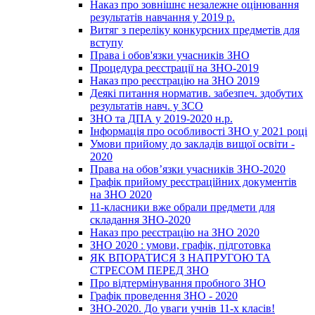
Наказ про зовнішнє незалежне оцінювання
результатів навчання у 2019 р.
Витяг з переліку конкурсних предметів для
вступу
Права і обов'язки учасників ЗНО
Процедура реєстрації на ЗНО-2019
Наказ про реєстрацію на ЗНО 2019
Деякі питання норматив. забезпеч. здобутих
результатів навч. у ЗСО
ЗНО та ДПА у 2019-2020 н.р.
Інформація про особливості ЗНО у 2021 році
Умови прийому до закладів вищої освіти -
2020
Права на обов’язки учасників ЗНО-2020
Графік прийому реєстраційних документів
на ЗНО 2020
11-класники вже обрали предмети для
складання ЗНО-2020
Наказ про реєстрацію на ЗНО 2020
ЗНО 2020 : умови, графік, підготовка
ЯК ВПОРАТИСЯ З НАПРУГОЮ ТА
СТРЕСОМ ПЕРЕД ЗНО
Про відтермінування пробного ЗНО
Графік проведення ЗНО - 2020
ЗНО-2020. До уваги учнів 11-х класів!