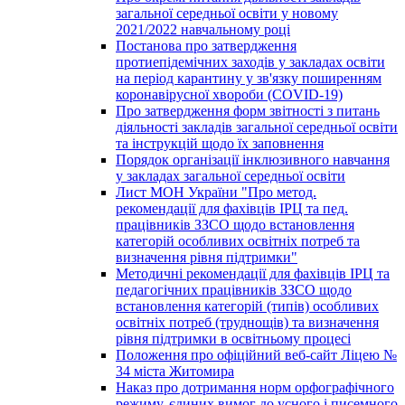
загальної середньої освіти у новому
2021/2022 навчальному році
Постанова про затвердження
протиепідемічних заходів у закладах освіти
на період карантину у зв'язку поширенням
коронавірусної хвороби (COVID-19)
Про затвердження форм звітності з питань
діяльності закладів загальної середньої освіти
та інструкцій щодо їх заповнення
Порядок організації інклюзивного навчання
у закладах загальної середньої освіти
Лист МОН України "Про метод.
рекомендації для фахівців ІРЦ та пед.
працівників ЗЗСО щодо встановлення
категорій особливих освітніх потреб та
визначення рівня підтримки"
Методичні рекомендації для фахівців ІРЦ та
педагогічних працівників ЗЗСО щодо
встановлення категорій (типів) особливих
освітніх потреб (труднощів) та визначення
рівня підтримки в освітньому процесі
Положення про офіційний веб-сайт Ліцею №
34 міста Житомира
Наказ про дотримання норм орфографічного
режиму, єдиних вимог до усного і писемного