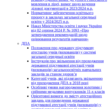
мовлення в ліцеї, вимог щодо ведення
ділової документації в 2023/2024 н.р.
Нормативне забезпечення освітнього
процесу в закладах загальної середньої
освіти у 2024/2025 н.р.
Наказ Міністерства освіти і науки України
від 02 серпня 2024 Р. № 1093 «Про
затвердження рекомендацій щодо
оцінювання результатів навчання»
ДПА
Положення про державну підсумкову
атестацію учнів (вихованців) у системі
загальної середньої освіти
Інструкція про звільнення від проходження
державної підсумкової атестації учнів
(вихованців) загальноосвітніх навчальних
закладів за станом здоров’я
Категорії учнів, які підлягають звільненню
від проходження ДПА в 2018 році
Особливі умови нагородження золотими і
срібними медалями випускників 11-х класів
Орієнтовні вимоги до змісту атестаційних
завдань для проведення державної
підсумкової атестації учнів (вихованців) у