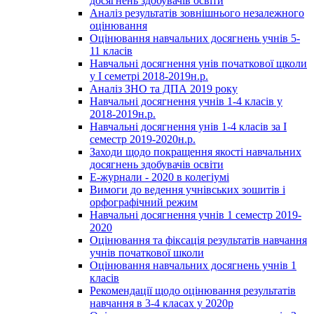
досягнень здобувачів освіти
Аналіз результатів зовнішнього незалежного
оцінювання
Оцінювання навчальних досягнень учнів 5-
11 класів
Навчальні досягнення унів початкової щколи
у І семетрі 2018-2019н.р.
Аналіз ЗНО та ДПА 2019 року
Навчальні досягнення учнів 1-4 класів у
2018-2019н.р.
Навчальні досягнення унів 1-4 класів за І
семестр 2019-2020н.р.
Заходи щодо покращення якості навчальних
досягнень здобувачів освіти
Е-журнали - 2020 в колегіумі
Вимоги до ведення учнівських зошитів і
орфографічний режим
Навчальні досягнення учнів 1 семестр 2019-
2020
Оцінювання та фіксація результатів навчання
учнів початкової школи
Оцінювання навчальних досягнень учнів 1
класів
Рекомендації щодо оцінювання результатів
навчання в 3-4 класах у 2020р