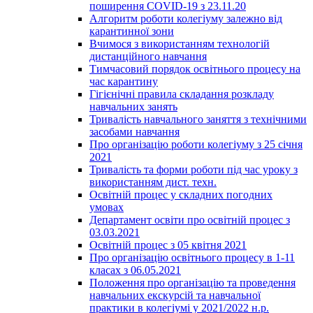
поширення COVID-19 з 23.11.20
Алгоритм роботи колегіуму залежно від
карантинної зони
Вчимося з використанням технологій
дистанційного навчання
Тимчасовий порядок освітнього процесу на
час карантину
Гігієнічні правила складання розкладу
навчальних занять
Тривалість навчального заняття з технічними
засобами навчання
Про організацію роботи колегіуму з 25 січня
2021
Тривалість та форми роботи під час уроку з
використанням дист. техн.
Освітній процес у складних погодних
умовах
Департамент освіти про освітній процес з
03.03.2021
Освітній процес з 05 квітня 2021
Про організацію освітнього процесу в 1-11
класах з 06.05.2021
Положення про організацію та проведення
навчальних екскурсій та навчальної
практики в колегіумі у 2021/2022 н.р.