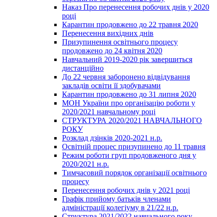
Наказ Про перенесення робочих днів у 2020
році
Карантин продовжено до 22 травня 2020
Перенесення вихідних днів
Призупинення освітнього процесу
продовжено до 24 квітня 2020
Навчальний 2019-2020 рік завершиться
дистанційно
До 22 червня заборонено відвідування
закладів освіти її здобувачами
Карантин продовжено до 31 липня 2020
МОН України про організацію роботи у
2020/2021 навчальному році
СТРУКТУРА 2020/2021 НАВЧАЛЬНОГО
РОКУ
Розклад дзінків 2020-2021 н.р.
Освітній процес призупинено до 11 травня
Режим роботи груп продовженого дня у
2020/2021 н.р.
Тимчасовий порядок організації освітнього
процесу
Перенесення робочих днів у 2021 році
Графік прийому батьків членами
адміністрації колегіуму в 21/22 н.р.
Структура 2021/2022 навчального року