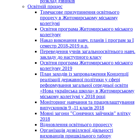
розклад дзвінків
Освітній процес
Тимчасове призупинення освітнього
процесу в Житомирському міському
колегіумі
Освітня програма Житомирського міського
колегіуму
Наказ виконання навч. планів і програм за І
семестр 2018-2019 н.р.
Переведення учнів загальноосвітнього навч.
закладу до наступного класу
Освітня програма Житомирського міського
колегіуму 2019
План заходів із запровадження Концепції
реалізації державної політики у сфері
реформування загальної середньої освіти
«Нова українська школа» в Житомирському
міському колегіумі у 2018 році
Моніторинг навчання та працевлаштування
випускників 9 -11 класів 2018
Мовні загони "Сонячних зайчиків" влітку
2018
Відновлення освітнього процессу
Організація дозвіллєвої діяльності
вихованців пришкільного табору