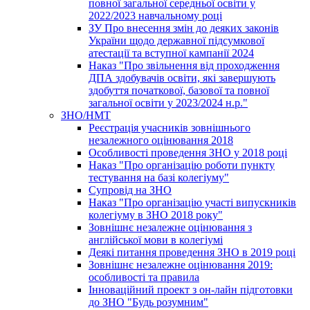
повної загальної середньої освіти у
2022/2023 навчальному році
ЗУ Про внесення змін до деяких законів
України щодо державної підсумкової
атестації та вступної кампанії 2024
Наказ "Про звільнення від проходження
ДПА здобувачів освіти, які завершують
здобуття початкової, базової та повної
загальної освіти у 2023/2024 н.р."
ЗНО/НМТ
Реєстрація учасників зовнішнього
незалежного оцінювання 2018
Особливості проведення ЗНО у 2018 році
Наказ "Про організацію роботи пункту
тестування на базі колегіуму"
Супровід на ЗНО
Наказ "Про організацію участі випускників
колегіуму в ЗНО 2018 року"
Зовнішнє незалежне оцінювання з
англійської мови в колегіумі
Деякі питання проведення ЗНО в 2019 році
Зовнішнє незалежне оцінювання 2019:
особливості та правила
Інноваційний проект з он-лайн підготовки
до ЗНО "Будь розумним"