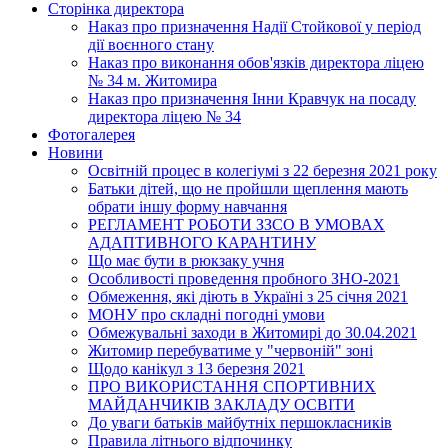
Сторінка директора
Наказ про призначення Надії Стойкової у період
дії воєнного стану
Наказ про виконання обов'язків директора ліцею
№ 34 м. Житомира
Наказ про призначення Інни Кравчук на посаду
директора ліцею № 34
Фотогалерея
Новини
Освітній процес в колегіумі з 22 березня 2021 року
Батьки дітей, що не пройшли щеплення мають
обрати іншу форму навчання
РЕГЛАМЕНТ РОБОТИ ЗЗСО В УМОВАХ
АДАПТИВНОГО КАРАНТИНУ
Що має бути в рюкзаку учня
Особливості проведення пробного ЗНО-2021
Обмеження, які діють в Україні з 25 січня 2021
МОНУ про складні погодні умови
Обмежувальні заходи в Житомирі до 30.04.2021
Житомир перебуватиме у "червоній" зоні
Щодо канікул з 13 березня 2021
ПРО ВИКОРИСТАННЯ СПОРТИВНИХ
МАЙДАНЧИКІВ ЗАКЛАДУ ОСВІТИ
До уваги батьків майбутніх першокласників
Правила літнього відпочинку