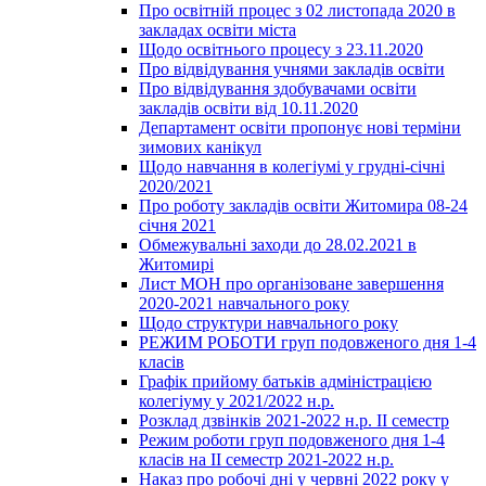
Про освітній процес з 02 листопада 2020 в
закладах освіти міста
Щодо освітнього процесу з 23.11.2020
Про відвідування учнями закладів освіти
Про відвідування здобувачами освіти
закладів освіти від 10.11.2020
Департамент освіти пропонує нові терміни
зимових канікул
Щодо навчання в колегіумі у грудні-січні
2020/2021
Про роботу закладів освіти Житомира 08-24
січня 2021
Обмежувальні заходи до 28.02.2021 в
Житомирі
Лист МОН про організоване завершення
2020-2021 навчального року
Щодо структури навчального року
РЕЖИМ РОБОТИ груп подовженого дня 1-4
класів
Графік прийому батьків адміністрацією
колегіуму у 2021/2022 н.р.
Розклад дзвінків 2021-2022 н.р. ІІ семестр
Режим роботи груп подовженого дня 1-4
класів на ІІ семестр 2021-2022 н.р.
Наказ про робочі дні у червні 2022 року у