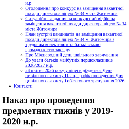
н.р.
Оголошення про конкурс на заміщення вакантної
посади директора ліцею № 34 міста Житомира
Ситуаційні завдання на конкурсний відбір на
заміщення вакантної посади директора ліцею № 34
міста Житомира
План зустрічі кандидатів на заміщення вакантної
посади директора ліцею № 34 м. Житомира з
трудовим колективом та батьківською
громадськістю закладу
Про Міжнародний день шкільного харчування
До уваги батьків майбутніх першокласників
2026/2027 н.р.
24 квітня 2026 року у ліцеї відбудеться День
цивільного захисту План, графік проведення Дня
цивільного захисту і об'єктового тренування 2026
Контакти
Наказ про проведення
предметних тижнів у 2019-
2020 н.р.