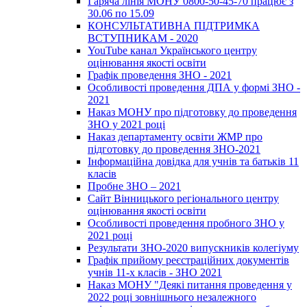
Гаряча лінія МОНУ 0800-50-45-70 працює з
30.06 по 15.09
КОНСУЛЬТАТИВНА ПІДТРИМКА
ВСТУПНИКАМ - 2020
YouTube канал Українського центру
оцінювання якості освіти
Графік проведення ЗНО - 2021
Особливості проведення ДПА у формі ЗНО -
2021
Наказ МОНУ про підготовку до проведення
ЗНО у 2021 році
Наказ департаменту освіти ЖМР про
підготовку до проведення ЗНО-2021
Інформаційна довідка для учнів та батьків 11
класів
Пробне ЗНО – 2021
Сайт Вінницького регіонального центру
оцінювання якості освіти
Особливості проведення пробного ЗНО у
2021 році
Результати ЗНО-2020 випускників колегіуму
Графік прийому реєстраційних документів
учнів 11-х класів - ЗНО 2021
Наказ МОНУ "Деякі питання проведення у
2022 році зовнішнього незалежного