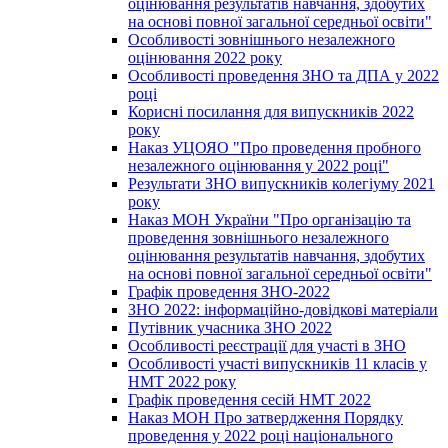
оцінювання результатів навчання, здобутих
на основі повної загальної середньої освіти"
Особливості зовнішнього незалежного
оцінювання 2022 року
Особливості проведення ЗНО та ДПА у 2022
році
Корисні посилання для випускників 2022
року
Наказ УЦОЯО "Про проведення пробного
незалежного оцінювання у 2022 році"
Результати ЗНО випускників колегіуму 2021
року
Наказ МОН України "Про організацію та
проведення зовнішнього незалежного
оцінювання результатів навчання, здобутих
на основі повної загальної середньої освіти"
Графік проведення ЗНО-2022
ЗНО 2022: інформаційно-довідкові матеріали
Путівник учасника ЗНО 2022
Особливості реєстрації для участі в ЗНО
Особливості участі випускників 11 класів у
НМТ 2022 року
Графік проведення сесій НМТ 2022
Наказ МОН Про затвердження Порядку
проведення у 2022 році національного