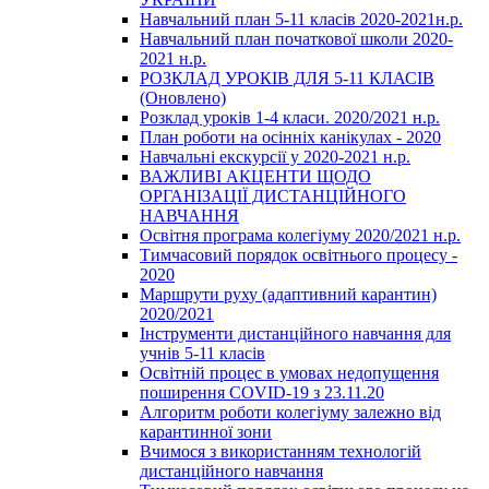
Навчальний план 5-11 класів 2020-2021н.р.
Навчальний план початкової школи 2020-
2021 н.р.
РОЗКЛАД УРОКІВ ДЛЯ 5-11 КЛАСІВ
(Оновлено)
Розклад уроків 1-4 класи. 2020/2021 н.р.
План роботи на осінніх канікулах - 2020
Навчальні екскурсії у 2020-2021 н.р.
ВАЖЛИВІ АКЦЕНТИ ЩОДО
ОРГАНІЗАЦІЇ ДИСТАНЦІЙНОГО
НАВЧАННЯ
Освітня програма колегіуму 2020/2021 н.р.
Тимчасовий порядок освітнього процесу -
2020
Маршрути руху (адаптивний карантин)
2020/2021
Інструменти дистанційного навчання для
учнів 5-11 класів
Освітній процес в умовах недопущення
поширення COVID-19 з 23.11.20
Алгоритм роботи колегіуму залежно від
карантинної зони
Вчимося з використанням технологій
дистанційного навчання