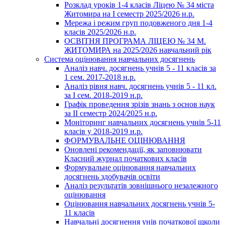
Розклад уроків 1-4 класів Ліцею № 34 міста
Житомира на І семестр 2025/2026 н.р.
Мережа і режим груп подовженого дня 1-4
класів 2025/2026 н.р.
ОСВІТНЯ ПРОГРАМА ЛІЦЕЮ № 34 М.
ЖИТОМИРА на 2025/2026 навчальний рік
Система оцінювання навчальних досягнень
Аналіз навч. досягнень учнів 5 - 11 класів за
1 сем. 2017-2018 н.р.
Аналіз рівня навч. досягнень учнів 5 - 11 кл.
за І сем. 2018-2019 н.р.
Графік проведення зрізів знань з основ наук
за ІІ семестр 2024/2025 н.р.
Моніторинг навчальних досягнень учнів 5-11
класів у 2018-2019 н.р.
ФОРМУВАЛЬНЕ ОЦІНЮВАННЯ
Оновлені рекомендації, як заповнювати
Класний журнал початкових класів
Формувальне оцінювання навчальних
досягнень здобувачів освіти
Аналіз результатів зовнішнього незалежного
оцінювання
Оцінювання навчальних досягнень учнів 5-
11 класів
Навчальні досягнення унів початкової щколи