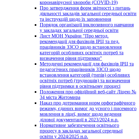
коронавірусної хвороби (COVID-19)
Про затвердження форм звітності з питань
діяльності закладів загальної середньої освіти
та інструкцій щодо їх заповнення
Порядок організації інклюзивного навчання
у закладах загальної середньої освіти
Лист МОН України "Про метод.
рекомендації для фахівців ІРЦ та пед.
працівників ЗЗСО щодо встановлення
категорій особливих освітніх потреб та
визначення рівня підтримки"
Методичні рекомендації для фахівців ІРЦ та
педагогічних працівників ЗЗСО щодо
встановлення категорій (типів) особливих
освітніх потреб (труднощів) та визначення
рівня підтримки в освітньому процесі
Положення про офіційний веб-сайт Ліцею №
34 міста Житомира
Наказ про дотримання норм орфографічного
режиму, єдиних вимог до усного і писемного
мовлення в ліцеї, вимог щодо ведення
ділової документації в 2023/2024 н.р.
Нормативне забезпечення освітнього
процесу в закладах загальної середньої
освіти у 2024/2025 н.р.