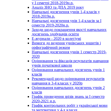
у І семетрі 2018-2019н.р.
Аналіз ЗНО та ДПА 2019 року
Навчальні досягнення учнів 1-4 класів у
2018-2019н.р.
Навчальні досягнення унів 1-4 класів за І
семестр 2019-2020н.р.
Заходи щодо покращення якості навчальних
досягнень здобувачів освіти
Е-журнали - 2020 в колегіумі
Вимоги до ведення учнівських зошитів і
орфографічний режим
Навчальні досягнення учнів 1 семестр 2019-
2020
Оцінювання та фіксація результатів навчання
учнів початкової школи
Оцінювання навчальних досягнень учнів 1
класів
Рекомендації щодо оцінювання результатів
навчання в 3-4 класах у 2020р
Оцінювання навчальних досягнень учнів 2
класів
Графік проведення зрізів знань за І семестр
2020-2021 н.р.
Графік контрольних робіт з української мови
та математики у 4-х класах