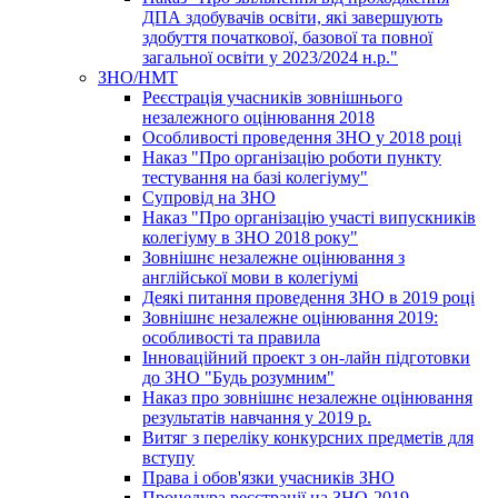
ДПА здобувачів освіти, які завершують
здобуття початкової, базової та повної
загальної освіти у 2023/2024 н.р."
ЗНО/НМТ
Реєстрація учасників зовнішнього
незалежного оцінювання 2018
Особливості проведення ЗНО у 2018 році
Наказ "Про організацію роботи пункту
тестування на базі колегіуму"
Супровід на ЗНО
Наказ "Про організацію участі випускників
колегіуму в ЗНО 2018 року"
Зовнішнє незалежне оцінювання з
англійської мови в колегіумі
Деякі питання проведення ЗНО в 2019 році
Зовнішнє незалежне оцінювання 2019:
особливості та правила
Інноваційний проект з он-лайн підготовки
до ЗНО "Будь розумним"
Наказ про зовнішнє незалежне оцінювання
результатів навчання у 2019 р.
Витяг з переліку конкурсних предметів для
вступу
Права і обов'язки учасників ЗНО
Процедура реєстрації на ЗНО-2019