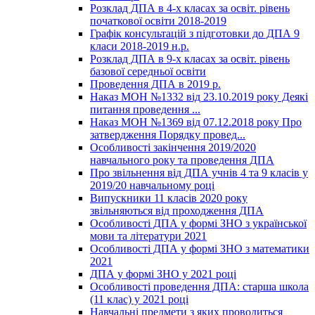
Розклад ДПА в 4-х класах за освіт. рівень
початкової освіти 2018-2019
Графік консультацій з підготовки до ДПА 9
класи 2018-2019 н.р.
Розклад ДПА в 9-х класах за освіт. рівень
базової середньої освіти
Проведення ДПА в 2019 р.
Наказ МОН №1332 від 23.10.2019 року Деякі
питання проведення ...
Наказ МОН №1369 від 07.12.2018 року Про
затвердження Порядку провед...
Особливості закінчення 2019/2020
навчального року та проведення ДПА
Про звільнення від ДПА учнів 4 та 9 класів у
2019/20 навчальному році
Випускники 11 класів 2020 року
звільняються від проходження ДПА
Особливості ДПА у формі ЗНО з української
мови та літератури 2021
Особливості ДПА у формі ЗНО з математики
2021
ДПА у формі ЗНО у 2021 році
Особливості проведення ДПА: старша школа
(11 клас) у 2021 році
Навчальні предмети з яких проводиться