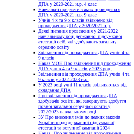
ДПА у 2020-2021 н.р. 4 клас
Навчальні предмети з яких проводиться
ДПА у 2020-2021 н.р. 9 клас
Учнів 4-х та 9-х класів звільнено від
проходження ДПА у 2020/2021 н.р.
Деякі питання проведення у 2021/2022
навчальному році державної підсумкової
атестації осіб, які здобувають загальну
середню освіту
Звільнення від проходження ДПА учнів 4 та
9 класів
Наказ МОН Про звільнення від проходження
ДПА учнів 4 та 9 класів у 2023 році
Звільнення від проходження ДПА учнів 4 та
9 класів у 2022-2023 н.р.
У 2023 році учні 11 класів звільняються від
складання ДПА
Про звільнення від проходження ДПА
здобувачів освіти, які завершують здобуття
повної загальної середньої освіти у
2022/2023 навчальному році
ЗУ Про внесення змін до деяких законів
України щодо державної підсумкової
атестації та вступної кампанії 2024
Наказ "Про звільнення від проходження