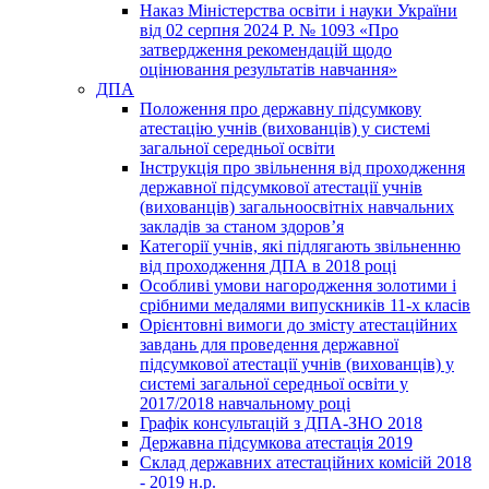
Наказ Міністерства освіти і науки України
від 02 серпня 2024 Р. № 1093 «Про
затвердження рекомендацій щодо
оцінювання результатів навчання»
ДПА
Положення про державну підсумкову
атестацію учнів (вихованців) у системі
загальної середньої освіти
Інструкція про звільнення від проходження
державної підсумкової атестації учнів
(вихованців) загальноосвітніх навчальних
закладів за станом здоров’я
Категорії учнів, які підлягають звільненню
від проходження ДПА в 2018 році
Особливі умови нагородження золотими і
срібними медалями випускників 11-х класів
Орієнтовні вимоги до змісту атестаційних
завдань для проведення державної
підсумкової атестації учнів (вихованців) у
системі загальної середньої освіти у
2017/2018 навчальному році
Графік консультацій з ДПА-ЗНО 2018
Державна підсумкова атестація 2019
Склад державних атестаційних комісій 2018
- 2019 н.р.