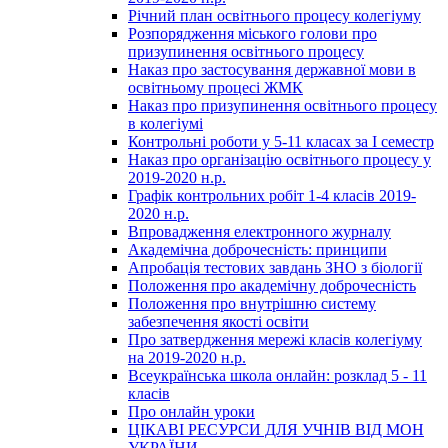
Річний план освітнього процесу колегіуму
Розпорядження міського голови про
призупинення освітнього процесу
Наказ про застосування державної мови в
освітньому процесі ЖМК
Наказ про призупинення освітнього процесу
в колегіумі
Контрольні роботи у 5-11 класах за І семестр
Наказ про організацію освітнього процесу у
2019-2020 н.р.
Графік контрольних робіт 1-4 класів 2019-
2020 н.р.
Впровадження електронного журналу
Академічна доброчесність: принципи
Апробація тестових завдань ЗНО з біології
Положення про академічну доброчесність
Положення про внутрішню систему
забезпечення якості освіти
Про затвердження мережі класів колегіуму
на 2019-2020 н.р.
Всеукраїнська школа онлайн: розклад 5 - 11
класів
Про онлайн уроки
ЦІКАВІ РЕСУРСИ ДЛЯ УЧНІВ ВІД МОН
УКРАЇНИ