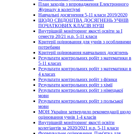
План заходів з впровадження Електронного
Журналу в колегіумі
Навчальні досягнення 5-11 класи 2019/2020
ЩОДО СВІДОЦТВА ДОСЯГНЕНЬ УЧНІВ
ПОЧАТКОВИХ КЛАСІВ НУШ
Внутрішній моніторинг якості освіти за І
семестр 20/21 н.р. 5-11 класи
Критерії оцінювання для учнів з особливими
потребами
Критерії оцінювання навчальних досягнень
Результати контрольних робіт з математики в
5-11 класах
Результати контрольних робіт з математики в
4 класах
Результати контрольних робіт з фізики
Результати контрольних робіт з хімії
Результати контрольних робіт з німецької
мови
Результати контрольних робіт з польської
мови
МОН України затвердило рекомендації щодо
оцінювання учнів 1-4 класів
Внутрішній моніторинг якості освіти
колегіантів за 2020/2021 н.р. 5-11 класи
Формувальне оцінювання. Пам'ятка для