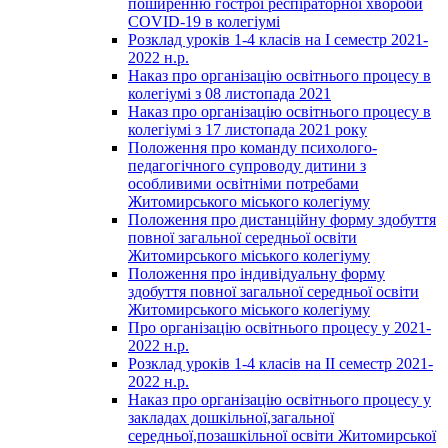
поширенню гострої респіраторної хвороби
COVID-19 в колегіумі
Розклад уроків 1-4 класів на І семестр 2021-
2022 н.р.
Наказ про організацію освітнього процесу в
колегіумі з 08 листопада 2021
Наказ про організацію освітнього процесу в
колегіумі з 17 листопада 2021 року
Положення про команду психолого-
педагогічного супроводу дитини з
особливими освітніми потребами
Житомирського міського колегіуму
Положення про дистанційну форму здобуття
повної загальної середньої освіти
Житомирського міського колегіуму
Положення про індивідуальну форму
здобуття повної загальної середньої освіти
Житомирського міського колегіуму
Про організацію освітнього процесу у 2021-
2022 н.р.
Розклад уроків 1-4 класів на ІІ семестр 2021-
2022 н.р.
Наказ про організацію освітнього процесу у
закладах дошкільної,загальної
середньої,позашкільної освіти Житомирської