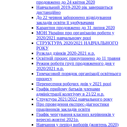
продовжено до 24 квітня 2020
Навчальний 2019-2020 рік завершиться
дистанційно
До 22 червня заборонено відвідування
закладів освіти її здобувачами
Карантин продовжено до 31 липня 2020
МОН України про організацію роботи у
2020/2021 навчальному році
СТРУКТУРА 2020/2021 НАВЧАЛЬНОГО
РОКУ
Розклад дзінків 2020-2021 н.р.
Освітній процес призупинено до 11 травня
Режим роботи груп продовженого дня у
2020/2021 н.р.
Тимчасовий порядок організації освітнього
процесу
Перенесення робочих днів у 2021 році
Графік прийому батьків членами
адміністрації колегіуму в 21/22 н.р.
Структура 2021/2022 навчального року
Про проведення експрес-діагностики
працівників закладів освіти
Графік чергування класних керівників у
вересні-жовтні 2021р.
Навчання у період виборів (жовтень 2020)