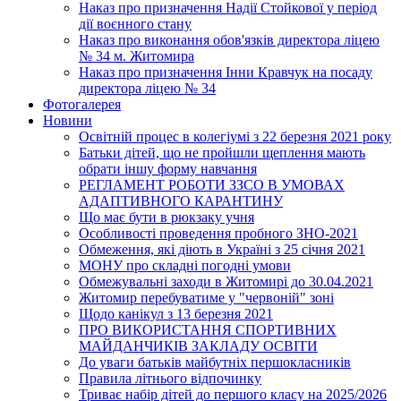
Наказ про призначення Надії Стойкової у період
дії воєнного стану
Наказ про виконання обов'язків директора ліцею
№ 34 м. Житомира
Наказ про призначення Інни Кравчук на посаду
директора ліцею № 34
Фотогалерея
Новини
Освітній процес в колегіумі з 22 березня 2021 року
Батьки дітей, що не пройшли щеплення мають
обрати іншу форму навчання
РЕГЛАМЕНТ РОБОТИ ЗЗСО В УМОВАХ
АДАПТИВНОГО КАРАНТИНУ
Що має бути в рюкзаку учня
Особливості проведення пробного ЗНО-2021
Обмеження, які діють в Україні з 25 січня 2021
МОНУ про складні погодні умови
Обмежувальні заходи в Житомирі до 30.04.2021
Житомир перебуватиме у "червоній" зоні
Щодо канікул з 13 березня 2021
ПРО ВИКОРИСТАННЯ СПОРТИВНИХ
МАЙДАНЧИКІВ ЗАКЛАДУ ОСВІТИ
До уваги батьків майбутніх першокласників
Правила літнього відпочинку
Триває набір дітей до першого класу на 2025/2026