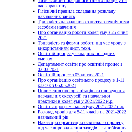
Тимчасовий порядок освітнього процесу на
час карантину
Гігієнічні правила складання розкладу
навчальних занять
Тривалість навчального заняття з технічними
засобами навчання
Про організацію роботи колегіуму з 25 січня
2021
Тривалість та форми роботи під час уроку з
використанням дист. техн.
Освітній процес у складних погодних
умовах
Департамент освіти про освітній процес з
03.03.2021
Освітній процес з 05 квітня 2021
Про організацію освітнього процесу в 1-11
класах з 06.05.2021
Положення про організацію та проведення
навчальних екскурсій та навчальної
практики в колегіумі у 2021/2022 н.р.
Освітня програма колегіуму 2021/2022 н.р.
Розклад уроків для 5-11 класів на 2021-2022
навчальний рік
Наказ про організацію освітнього процесу
під час впровадження заходів із запобігання