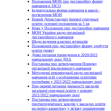
Положення МОН про дистанційну форму
навчання в ЗЗСО
Індивідуальна форма навчання в школі -
роз'яснення МОН
Новий Держстандарт базової середньої
освіти: основні положення за 5 хв
Нове у Положенні про дистанційне навчання
МОН України щодо організації
дистанційного навчання
Щодо ведення класних журналів
Положення про дистанційну форму здобуття
освіти (нове)
Деякі питання проведення в 2020/2021
навчальному році ДПА
Постанова про затвердження Порядку
організації інклюзивного навчання
Методичні рекомендації щодо організації
навчання осіб з особливими освітніми
потребами у 2021/2022 навчальному році
Про окремі питання діяльності закладів
загальної середньої освіти у новому
2021/2022 навчальному році
Постанова про затвердження
протиепідемічних заходів у закладах освіти
на період карантину у зв'язку поширенням