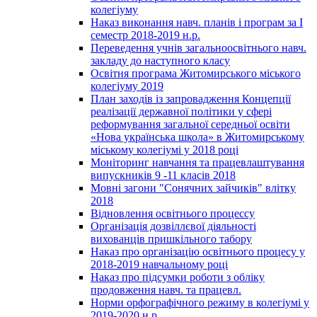
колегіуму
Наказ виконання навч. планів і програм за І
семестр 2018-2019 н.р.
Переведення учнів загальноосвітнього навч.
закладу до наступного класу
Освітня програма Житомирського міського
колегіуму 2019
План заходів із запровадження Концепції
реалізації державної політики у сфері
реформування загальної середньої освіти
«Нова українська школа» в Житомирському
міському колегіумі у 2018 році
Моніторинг навчання та працевлаштування
випускників 9 -11 класів 2018
Мовні загони "Сонячних зайчиків" влітку
2018
Відновлення освітнього процессу
Організація дозвіллєвої діяльності
вихованців пришкільного табору
Наказ про організацію освітнього процесу у
2018-2019 навчальному році
Наказ про підсумки роботи з обліку
продовження навч. та працевл.
Норми орфографічного режиму в колегіумі у
2019-2020 н.р.