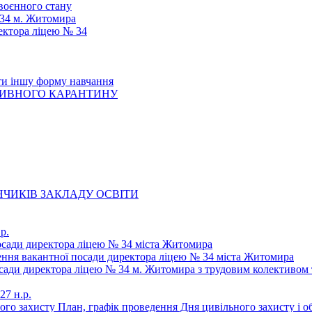
 воєнного стану
 34 м. Житомира
ектора ліцею № 34
ти іншу форму навчання
ТИВНОГО КАРАНТИНУ
ЧИКІВ ЗАКЛАДУ ОСВІТИ
р.
осади директора ліцею № 34 міста Житомира
щення вакантної посади директора ліцею № 34 міста Житомира
осади директора ліцею № 34 м. Житомира з трудовим колективом 
27 н.р.
ьного захисту План, графік проведення Дня цивільного захисту і 