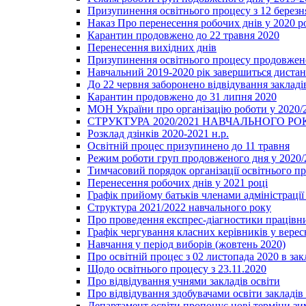
Призупинення освітнього процесу з 12 березня
Наказ Про перенесення робочих днів у 2020 р
Карантин продовжено до 22 травня 2020
Перенесення вихідних днів
Призупинення освітнього процесу продовжено
Навчальний 2019-2020 рік завершиться диста
До 22 червня заборонено відвідування закладів
Карантин продовжено до 31 липня 2020
МОН України про організацію роботи у 2020/
СТРУКТУРА 2020/2021 НАВЧАЛЬНОГО РО
Розклад дзінків 2020-2021 н.р.
Освітній процес призупинено до 11 травня
Режим роботи груп продовженого дня у 2020/2
Тимчасовий порядок організації освітнього п
Перенесення робочих днів у 2021 році
Графік прийому батьків членами адміністрації 
Структура 2021/2022 навчального року
Про проведення експрес-діагностики працівни
Графік чергування класних керівників у верес
Навчання у період виборів (жовтень 2020)
Про освітній процес з 02 листопада 2020 в зак
Щодо освітнього процесу з 23.11.2020
Про відвідування учнями закладів освіти
Про відвідування здобувачами освіти закладів 
Департамент освіти пропонує нові терміни зи