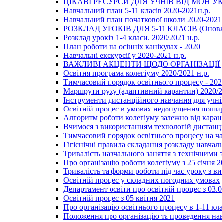
ЦІКАВІ РЕСУРСИ ДЛЯ УЧНІВ ВІД МОН У
Навчальний план 5-11 класів 2020-2021н.р.
Навчальний план початкової школи 2020-2021 
РОЗКЛАД УРОКІВ ДЛЯ 5-11 КЛАСІВ (Оновл
Розклад уроків 1-4 класи. 2020/2021 н.р.
План роботи на осінніх канікулах - 2020
Навчальні екскурсії у 2020-2021 н.р.
ВАЖЛИВІ АКЦЕНТИ ЩОДО ОРГАНІЗАЦІ
Освітня програма колегіуму 2020/2021 н.р.
Тимчасовий порядок освітнього процесу - 202
Маршрути руху (адаптивний карантин) 2020/
Інструменти дистанційного навчання для учнів
Освітній процес в умовах недопущення пошир
Алгоритм роботи колегіуму залежно від каран
Вчимося з використанням технологій дистанц
Тимчасовий порядок освітнього процесу на ч
Гігієнічні правила складання розкладу навчал
Тривалість навчального заняття з технічними
Про організацію роботи колегіуму з 25 січня 2
Тривалість та форми роботи під час уроку з в
Освітній процес у складних погодних умовах
Департамент освіти про освітній процес з 03.
Освітній процес з 05 квітня 2021
Про організацію освітнього процесу в 1-11 кла
Положення про організацію та проведення навч