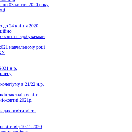
 по 03 квітня 2020 року
оці
 до 24 квітня 2020
нційно
 освіти її здобувачами
2021 навчальному році
КУ
021 н.р.
роцесу
колегіуму в 21/22 н.р.
ків закладів освіти
ні-жовтні 2021р.
ладах освіти міста
освіти від 10.11.2020
мових канікул