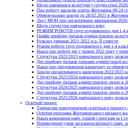
Щодо навчання в колегіумі у грудні-січні 2020
Про роботу закладів освіти Житомира 08-24 сі
Обмежувальні заходи до 28.02.2021 в Житоми
Лист МОН про організоване завершення 2020-
Щодо структури навчального року
РЕЖИМ РОБОТИ груп подовженого дня 1-4 к
Графік прийому батьків адміністрацією колегіу
Розклад дзвінків 2021-2022 н.р. ІІ семестр
Режим роботи груп подовженого дня 1-4 класів
Наказ про робочі дні у червні 2022 року у пері
Структура 2022/2023 навчального року, розкла
Дні прийому батьків членами адміністрації ко
Наказ про продовження карантину та обмежува
Заходи організованого закінчення 2022/2023 
Структура 2023/2024 навчального року, розкла
Дні прийому батьків адміністрацією ліцею в 
Структура 2024/2025 навчального року, розкла
Дні прийому батьків адміністрацією ліцею в 
Структура 2025/2026 навчального року, розкла
Освітній процес
Тимчасове призупинення освітнього процесу 
Освітня програма Житомирського міського ко
Наказ виконання навч. планів і програм за І се
Переведення учнів загальноосвітнього навч. з