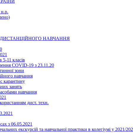
КРАЇНИ
н.р.
ено)
Ї ДИСТАНЦІЙНОГО НАВЧАННЯ
0
2021
 5-11 класів
ення COVID-19 з 23.11.20
тинної зони
ійного навчання
ас карантину
ьних занять
 засобами навчання
021
икористанням дист. техн.
03.2021
сах з 06.05.2021
альних екскурсій та навчальної практики в колегіумі у 2021/202