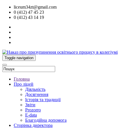
liceum34zt@gmail.com
0 (412) 47 45 23
0 (412) 43 14 19
Toggle navigation
Головна
Про ліцей
Діяльність
Досягнення
Історія та традиції
Звіти
Prozorro
E-data
Благодійна допомога
Сторінка директора