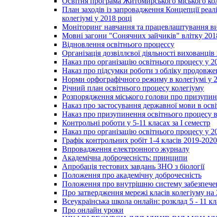
Освітня програма Житомирського міського ко
План заходів із запровадження Концепції реал
колегіумі у 2018 році
Моніторинг навчання та працевлаштування вип
Мовні загони "Сонячних зайчиків" влітку 201
Відновлення освітнього процессу
Організація дозвіллєвої діяльності вихованці
Наказ про організацію освітнього процесу у 2
Наказ про підсумки роботи з обліку продовжен
Норми орфографічного режиму в колегіумі у 2
Річний план освітнього процесу колегіуму
Розпорядження міського голови про призупин
Наказ про застосування державної мови в ос
Наказ про призупинення освітнього процесу в
Контрольні роботи у 5-11 класах за І семестр
Наказ про організацію освітнього процесу у 20
Графік контрольних робіт 1-4 класів 2019-2020
Впровадження електронного журналу
Академічна доброчесність: принципи
Апробація тестових завдань ЗНО з біології
Положення про академічну доброчесність
Положення про внутрішню систему забезпечен
Про затвердження мережі класів колегіуму на 
Всеукраїнська школа онлайн: розклад 5 - 11 кл
Про онлайн уроки