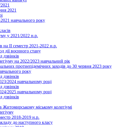
/2021
чня 2021
рі
2021 навчального року
ласів
му у 2021/2022 н.р.
 на ІІ семестр 2021-2022 н.р.
од дії воєнного стану
д дзвінків
легіуму на 2022/2023 навчальний рік
льних протиепідемічних заходів до 30 червня 2023 року
навчального року
д дзвінків
2023/2024 навчальному році
д дзвінків
2024/2025 навчальному році
д дзвінків
в Житомирському міському колегіумі
легіуму
местр 2018-2019 н.р.
акладу до наступного класу