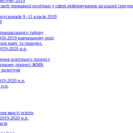
легіуму 2019
ізації державної політики у сфері реформування загальної серед
ускників 9 -11 класів 2018
8
в пришкільного табору
018-2019 навчальному році
ня навч. та працевл.
019-2020 н.р.
ення освітнього процесу
вітньому процесі ЖМК
 колегіумі
19-2020 н.р.
 н.р.
ня якості освіти
2019-2020 н.р.
асів