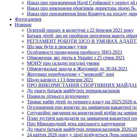
Наказ про призначення Надії Стойкової у період дії
Наказ про виконання обов'язків директора ліцею №
Наказ про призначення Інни Кравчук на посаду дир
Фотогалерея
Новини
Освітній процес в колегіумі з 22 березня 2021 року
Батьки дітей, що не пройшли щеплення мають обра
РЕГЛАМЕНТ РОБОТИ ЗЗСО В УМОВАХ АДАП
Що має бути в рюкзаку учня
Особливості проведення пробного ЗНО-2021
Обмеження, які діють в Україні з 25 січня 2021
МОНУ про складні погодні умови
Обмежувальні заходи в Житомирі до 30.04.2021
Житомир перебуватиме у "червоній" зоні
Щодо канікул з 13 березня 2021
ПРО ВИКОРИСТАННЯ СПОРТИВНИХ МАЙДАН
До уваги батьків майбутніх першокласників
Правила літнього відпочинку
Триває набір дітей до першого класу на 2025/2026 н.
Оголошення про конкурс на заміщення вакантної п
Ситуаційні завдання на конкурсний відбір на замі
План зустрічі кандидатів на заміщення вакантної п
Про Міжнародний день шкільного харчування
До уваги батьків майбутніх першокласників 2026/20
24 квітня 2026 року у ліцеї відбудеться День цивіл