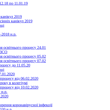
2.18 по 11.01.19
 канікул 2019
сінніх канікул 2019
оці
-2018 н.р.
я освітнього процесу 24.01
ЗЗСО
я освітнього процесу 05.02
я освітнього процесу 07.02
оцесу до 11.05.20
оці
7.01.2020
роцесу від 06.02.2020
року в колегіумі
роцесу від 10.02.2020
 н.р.
.2020
ення коронавірусної інфекції
20 н.р.