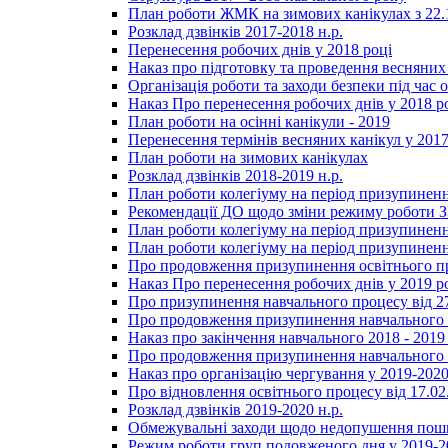
План роботи ЖМК на зимових канікулах з 22.1
Розклад дзвінків 2017-2018 н.р.
Перенесення робочих днів у 2018 році
Наказ про підготовку та проведення весняних
Організація роботи та заходи безпеки під час о
Наказ Про перенесення робочих днів у 2018 р
План роботи на осінні канікули - 2019
Перенесення термінів весняних канікул у 2017
План роботи на зимових канікулах
Розклад дзвінків 2018-2019 н.р.
План роботи колегіуму на період призупиненн
Рекомендації ДО щодо зміни режиму роботи 
План роботи колегіуму на період призупиненн
План роботи колегіуму на період призупиненн
Про продовження призупинення освітнього пр
Наказ Про перенесення робочих днів у 2019 р
Про призупинення навчального процесу від 2
Про продовження призупинення навчального п
Наказ про закінчення навчального 2018 - 2019 
Про продовження призупинення навчального п
Наказ про організацію чергування у 2019-2020
Про відновлення освітнього процесу від 17.02
Розклад дзвінків 2019-2020 н.р.
Обмежувальні заходи щодо недопушення пошир
Режим роботи груп подовженого дня у 2019-20