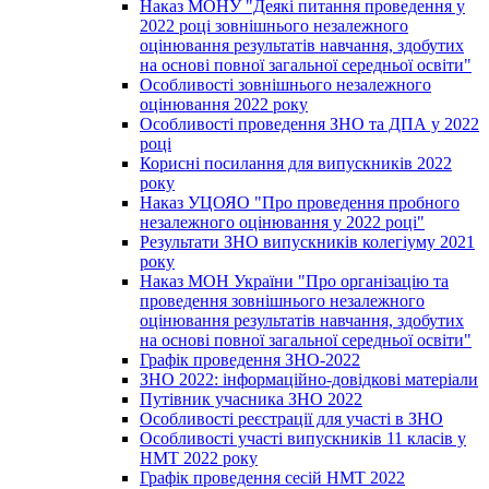
Наказ МОНУ "Деякі питання проведення у
2022 році зовнішнього незалежного
оцінювання результатів навчання, здобутих
на основі повної загальної середньої освіти"
Особливості зовнішнього незалежного
оцінювання 2022 року
Особливості проведення ЗНО та ДПА у 2022
році
Корисні посилання для випускників 2022
року
Наказ УЦОЯО "Про проведення пробного
незалежного оцінювання у 2022 році"
Результати ЗНО випускників колегіуму 2021
року
Наказ МОН України "Про організацію та
проведення зовнішнього незалежного
оцінювання результатів навчання, здобутих
на основі повної загальної середньої освіти"
Графік проведення ЗНО-2022
ЗНО 2022: інформаційно-довідкові матеріали
Путівник учасника ЗНО 2022
Особливості реєстрації для участі в ЗНО
Особливості участі випускників 11 класів у
НМТ 2022 року
Графік проведення сесій НМТ 2022