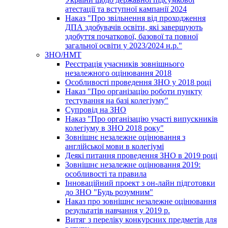
атестації та вступної кампанії 2024
Наказ "Про звільнення від проходження
ДПА здобувачів освіти, які завершують
здобуття початкової, базової та повної
загальної освіти у 2023/2024 н.р."
ЗНО/НМТ
Реєстрація учасників зовнішнього
незалежного оцінювання 2018
Особливості проведення ЗНО у 2018 році
Наказ "Про організацію роботи пункту
тестування на базі колегіуму"
Супровід на ЗНО
Наказ "Про організацію участі випускників
колегіуму в ЗНО 2018 року"
Зовнішнє незалежне оцінювання з
англійської мови в колегіумі
Деякі питання проведення ЗНО в 2019 році
Зовнішнє незалежне оцінювання 2019:
особливості та правила
Інноваційний проект з он-лайн підготовки
до ЗНО "Будь розумним"
Наказ про зовнішнє незалежне оцінювання
результатів навчання у 2019 р.
Витяг з переліку конкурсних предметів для