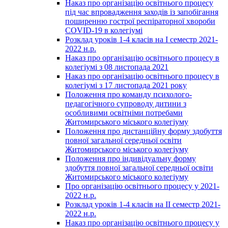
Наказ про організацію освітнього процесу
під час впровадження заходів із запобігання
поширенню гострої респіраторної хвороби
COVID-19 в колегіумі
Розклад уроків 1-4 класів на І семестр 2021-
2022 н.р.
Наказ про організацію освітнього процесу в
колегіумі з 08 листопада 2021
Наказ про організацію освітнього процесу в
колегіумі з 17 листопада 2021 року
Положення про команду психолого-
педагогічного супроводу дитини з
особливими освітніми потребами
Житомирського міського колегіуму
Положення про дистанційну форму здобуття
повної загальної середньої освіти
Житомирського міського колегіуму
Положення про індивідуальну форму
здобуття повної загальної середньої освіти
Житомирського міського колегіуму
Про організацію освітнього процесу у 2021-
2022 н.р.
Розклад уроків 1-4 класів на ІІ семестр 2021-
2022 н.р.
Наказ про організацію освітнього процесу у