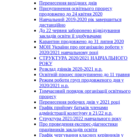
Перенесення вихідних днів
Призупинення освітнього процесу
продовжено до 24 квітня 2020
Навчальний 2019-2020 рік завершиться
дистанційно
До 22 червня заборонено відвідування
закладів освіти її здобувачами
Карантин продовжено до 31 липня 2020
МОН України про організацію роботи у
2020/2021 навчальному році
СТРУКТУРА 2020/2021 НАВЧАЛЬНОГО
РОКУ
Розклад дзінків 2020-2021 н.р.
Освітній процес призупинено до 11 травня
Режим роботи груп продовженого дня у
2020/2021 н.р.
Тимчасовий порядок організації освітнього
процесу
Перенесення робочих днів у 2021 році
Графік прийому батьків членами
адміністрації колегіуму в 21/22 н.р.
Структура 2021/2022 навчального року
Про проведення експрес-діагностики
працівників закладів освіти
Графік чергування класних керівників у