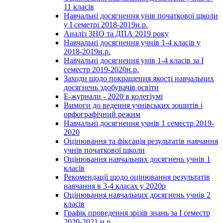
11 класів
Навчальні досягнення унів початкової щколи
у І семетрі 2018-2019н.р.
Аналіз ЗНО та ДПА 2019 року
Навчальні досягнення учнів 1-4 класів у
2018-2019н.р.
Навчальні досягнення унів 1-4 класів за І
семестр 2019-2020н.р.
Заходи щодо покращення якості навчальних
досягнень здобувачів освіти
Е-журнали - 2020 в колегіумі
Вимоги до ведення учнівських зошитів і
орфографічний режим
Навчальні досягнення учнів 1 семестр 2019-
2020
Оцінювання та фіксація результатів навчання
учнів початкової школи
Оцінювання навчальних досягнень учнів 1
класів
Рекомендації щодо оцінювання результатів
навчання в 3-4 класах у 2020р
Оцінювання навчальних досягнень учнів 2
класів
Графік проведення зрізів знань за І семестр
2020-2021 н.р.