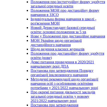
Положення про інституційну форму здобуття
загальної середньої освіти
Положення МОН про дистанційну форму
навчання в ЗЗСО
Індивідуальна форма навчання в школі -
роз'яснення МОН
Новий Держстандарт базової середньої
освіти: основні положення за 5 хв
Нове у Положенні про дистанційне навчання
МОН України щодо організації
дистанційного навчання
Щодо ведення класних журналів
Положення про дистанційну форму здобуття
освіти (нове)
Деякі питання проведення в 2020/2021
навчальному році ДПА
Постанова про затвердження Порядку
організації інклюзивного навчання
Методичні рекомендації щодо організації
навчання осіб з особливими освітніми
потребами у 2021/2022 навчальному році
Про окремі питання діяльності закладів
загальної середньої освіти у новому
2021/2022 навчальному році
Постанова про затвердження