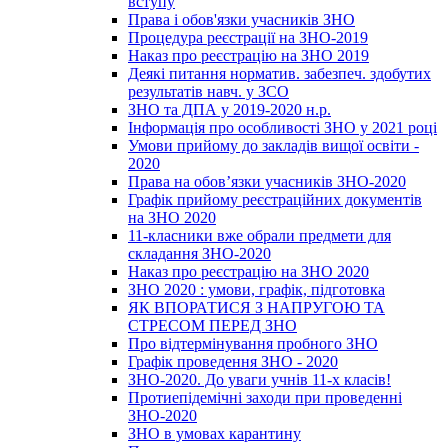
вступу
Права і обов'язки учасників ЗНО
Процедура реєстрації на ЗНО-2019
Наказ про реєстрацію на ЗНО 2019
Деякі питання норматив. забезпеч. здобутих
результатів навч. у ЗСО
ЗНО та ДПА у 2019-2020 н.р.
Інформація про особливості ЗНО у 2021 році
Умови прийому до закладів вищої освіти -
2020
Права на обов’язки учасників ЗНО-2020
Графік прийому реєстраційних документів
на ЗНО 2020
11-класники вже обрали предмети для
складання ЗНО-2020
Наказ про реєстрацію на ЗНО 2020
ЗНО 2020 : умови, графік, підготовка
ЯК ВПОРАТИСЯ З НАПРУГОЮ ТА
СТРЕСОМ ПЕРЕД ЗНО
Про відтермінування пробного ЗНО
Графік проведення ЗНО - 2020
ЗНО-2020. До уваги учнів 11-х класів!
Протиепідемічні заходи при проведенні
ЗНО-2020
ЗНО в умовах карантину