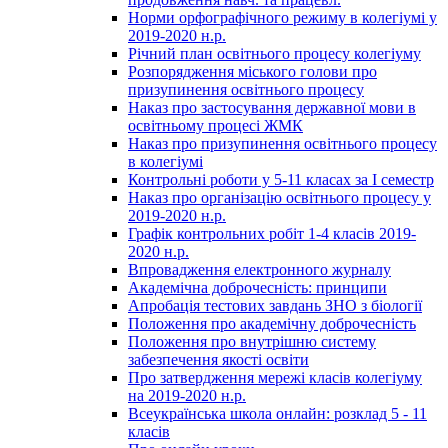
Норми орфографічного режиму в колегіумі у
2019-2020 н.р.
Річний план освітнього процесу колегіуму
Розпорядження міського голови про
призупинення освітнього процесу
Наказ про застосування державної мови в
освітньому процесі ЖМК
Наказ про призупинення освітнього процесу
в колегіумі
Контрольні роботи у 5-11 класах за І семестр
Наказ про організацію освітнього процесу у
2019-2020 н.р.
Графік контрольних робіт 1-4 класів 2019-
2020 н.р.
Впровадження електронного журналу
Академічна доброчесність: принципи
Апробація тестових завдань ЗНО з біології
Положення про академічну доброчесність
Положення про внутрішню систему
забезпечення якості освіти
Про затвердження мережі класів колегіуму
на 2019-2020 н.р.
Всеукраїнська школа онлайн: розклад 5 - 11
класів