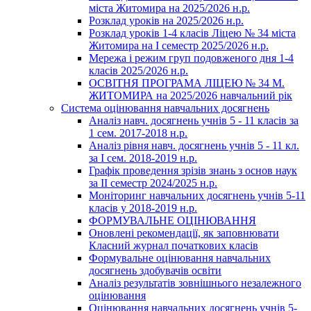
міста Житомира на 2025/2026 н.р.
Розклад уроків на 2025/2026 н.р.
Розклад уроків 1-4 класів Ліцею № 34 міста
Житомира на І семестр 2025/2026 н.р.
Мережа і режим груп подовженого дня 1-4
класів 2025/2026 н.р.
ОСВІТНЯ ПРОГРАМА ЛІЦЕЮ № 34 М.
ЖИТОМИРА на 2025/2026 навчальний рік
Система оцінювання навчальних досягнень
Аналіз навч. досягнень учнів 5 - 11 класів за
1 сем. 2017-2018 н.р.
Аналіз рівня навч. досягнень учнів 5 - 11 кл.
за І сем. 2018-2019 н.р.
Графік проведення зрізів знань з основ наук
за ІІ семестр 2024/2025 н.р.
Моніторинг навчальних досягнень учнів 5-11
класів у 2018-2019 н.р.
ФОРМУВАЛЬНЕ ОЦІНЮВАННЯ
Оновлені рекомендації, як заповнювати
Класний журнал початкових класів
Формувальне оцінювання навчальних
досягнень здобувачів освіти
Аналіз результатів зовнішнього незалежного
оцінювання
Оцінювання навчальних досягнень учнів 5-