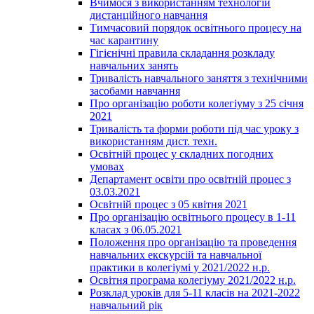
Вчимося з використанням технологій
дистанційного навчання
Тимчасовий порядок освітнього процесу на
час карантину
Гігієнічні правила складання розкладу
навчальних занять
Тривалість навчального заняття з технічними
засобами навчання
Про організацію роботи колегіуму з 25 січня
2021
Тривалість та форми роботи під час уроку з
використанням дист. техн.
Освітній процес у складних погодних
умовах
Департамент освіти про освітній процес з
03.03.2021
Освітній процес з 05 квітня 2021
Про організацію освітнього процесу в 1-11
класах з 06.05.2021
Положення про організацію та проведення
навчальних екскурсій та навчальної
практики в колегіумі у 2021/2022 н.р.
Освітня програма колегіуму 2021/2022 н.р.
Розклад уроків для 5-11 класів на 2021-2022
навчальний рік