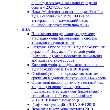
процесу в закладах загальної середньої
освіти у 2024/2025 н.р.
Наказ Міністерства освіти і науки України
від 02 серпня 2024 Р. № 1093 «Про
затвердження рекомендацій щодо
оцінювання результатів навчання»
ДПА
Положення про державну підсумкову
атестацію учнів (вихованців) у системі
загальної середньої освіти
Інструкція про звільнення від проходження
державної підсумкової атестації учнів
(вихованців) загальноосвітніх навчальних
закладів за станом здоров’я
Категорії учнів, які підлягають звільненню
від проходження ДПА в 2018 році
Особливі умови нагородження золотими і
срібними медалями випускників 11-х класів
Орієнтовні вимоги до змісту атестаційних
завдань для проведення державної
підсумкової атестації учнів (вихованців) у
системі загальної середньої освіти у
2017/2018 навчальному році
Графік консультацій з ДПА-ЗНО 2018
Державна підсумкова атестація 2019