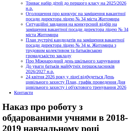
Триває набір дітей до першого класу на 2025/2026
н.р.
Оголошення про конкурс на заміщення вакантної
посади директора ліцею № 34 міста Житомира
Ситуаційні завдання на конкурсний відбір на
заміщення вакантної посади директора ліцею № 34
міста Житомира
План зустрічі кандидатів на заміщення вакантної
посади директора ліцею № 34 м. Житомира з
трудовим колективом та батьківською
громадськістю закладу
Про Міжнародний день шкільного харчування
До уваги батьків майбутніх першокласників
2026/2027 н.р.
24 квітня 2026 року у ліцеї відбудеться День
цивільного захисту План, графік проведення Дня
цивільного захисту і об'єктового тренування 2026
Контакти
Наказ про роботу з
обдарованими учнями в 2018-
2019 навчальному році