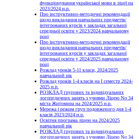
функціонування української мови в ліцеї на
2023/2024 н.р.
Про інструктивно-методичні рекомендації
щодо викладання навчальних предметів/
інтегрованих курсів у закладах загальної
середньої освіти у 2023/2024 навчальному
році
Про інструктивно-методичні рекомендації
щодо викладання навчальних предметів/
інтегрованих курсів у закладах загальної
середньої освіти у 2024/2025 навчальному
році
Розклад уроків 5-11 класи, 2024/2025
навчальний рік
Розклад уроків 1-4 класів на І семестр 2024-
2025 н.р.
РОЗКЛАД групових та індивідуальних
логопедичних занять з учнями Ліцею No 34
міста Житомира на 2024/2025 н.р.
Мережа і режим груп подовженого дня 1-4
класів 2023/2024 н.р.
Освітня програма ліцею на 2024/2025
навчальний рік
РОЗКЛАД групових та індивідуальних
логопедичних занять з учнями Ліцею No 34