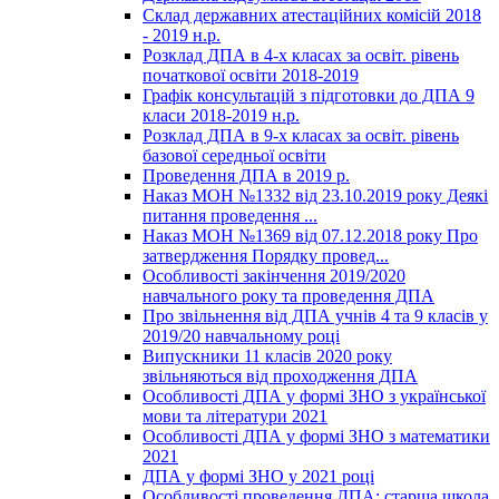
Склад державних атестаційних комісій 2018
- 2019 н.р.
Розклад ДПА в 4-х класах за освіт. рівень
початкової освіти 2018-2019
Графік консультацій з підготовки до ДПА 9
класи 2018-2019 н.р.
Розклад ДПА в 9-х класах за освіт. рівень
базової середньої освіти
Проведення ДПА в 2019 р.
Наказ МОН №1332 від 23.10.2019 року Деякі
питання проведення ...
Наказ МОН №1369 від 07.12.2018 року Про
затвердження Порядку провед...
Особливості закінчення 2019/2020
навчального року та проведення ДПА
Про звільнення від ДПА учнів 4 та 9 класів у
2019/20 навчальному році
Випускники 11 класів 2020 року
звільняються від проходження ДПА
Особливості ДПА у формі ЗНО з української
мови та літератури 2021
Особливості ДПА у формі ЗНО з математики
2021
ДПА у формі ЗНО у 2021 році
Особливості проведення ДПА: старша школа