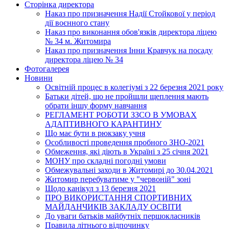
Сторінка директора
Наказ про призначення Надії Стойкової у період
дії воєнного стану
Наказ про виконання обов'язків директора ліцею
№ 34 м. Житомира
Наказ про призначення Інни Кравчук на посаду
директора ліцею № 34
Фотогалерея
Новини
Освітній процес в колегіумі з 22 березня 2021 року
Батьки дітей, що не пройшли щеплення мають
обрати іншу форму навчання
РЕГЛАМЕНТ РОБОТИ ЗЗСО В УМОВАХ
АДАПТИВНОГО КАРАНТИНУ
Що має бути в рюкзаку учня
Особливості проведення пробного ЗНО-2021
Обмеження, які діють в Україні з 25 січня 2021
МОНУ про складні погодні умови
Обмежувальні заходи в Житомирі до 30.04.2021
Житомир перебуватиме у "червоній" зоні
Щодо канікул з 13 березня 2021
ПРО ВИКОРИСТАННЯ СПОРТИВНИХ
МАЙДАНЧИКІВ ЗАКЛАДУ ОСВІТИ
До уваги батьків майбутніх першокласників
Правила літнього відпочинку