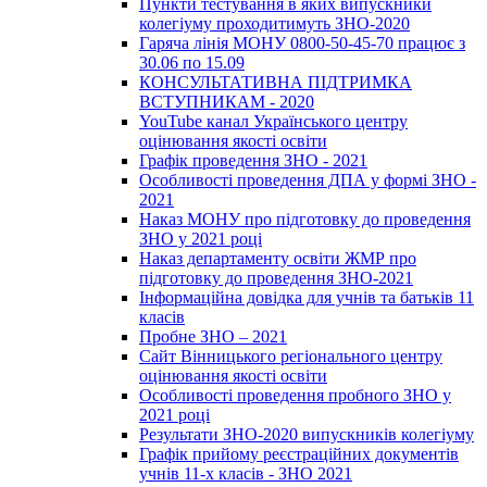
Пункти тестування в яких випускники
колегіуму проходитимуть ЗНО-2020
Гаряча лінія МОНУ 0800-50-45-70 працює з
30.06 по 15.09
КОНСУЛЬТАТИВНА ПІДТРИМКА
ВСТУПНИКАМ - 2020
YouTube канал Українського центру
оцінювання якості освіти
Графік проведення ЗНО - 2021
Особливості проведення ДПА у формі ЗНО -
2021
Наказ МОНУ про підготовку до проведення
ЗНО у 2021 році
Наказ департаменту освіти ЖМР про
підготовку до проведення ЗНО-2021
Інформаційна довідка для учнів та батьків 11
класів
Пробне ЗНО – 2021
Сайт Вінницького регіонального центру
оцінювання якості освіти
Особливості проведення пробного ЗНО у
2021 році
Результати ЗНО-2020 випускників колегіуму
Графік прийому реєстраційних документів
учнів 11-х класів - ЗНО 2021