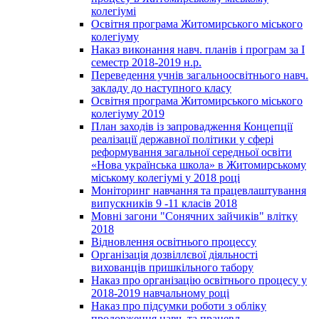
колегіумі
Освітня програма Житомирського міського
колегіуму
Наказ виконання навч. планів і програм за І
семестр 2018-2019 н.р.
Переведення учнів загальноосвітнього навч.
закладу до наступного класу
Освітня програма Житомирського міського
колегіуму 2019
План заходів із запровадження Концепції
реалізації державної політики у сфері
реформування загальної середньої освіти
«Нова українська школа» в Житомирському
міському колегіумі у 2018 році
Моніторинг навчання та працевлаштування
випускників 9 -11 класів 2018
Мовні загони "Сонячних зайчиків" влітку
2018
Відновлення освітнього процессу
Організація дозвіллєвої діяльності
вихованців пришкільного табору
Наказ про організацію освітнього процесу у
2018-2019 навчальному році
Наказ про підсумки роботи з обліку
продовження навч. та працевл.