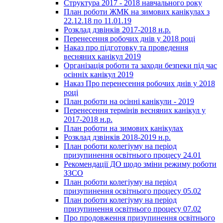
Структура 2017 - 2018 навчального року
План роботи ЖМК на зимових канікулах з
22.12.18 по 11.01.19
Розклад дзвінків 2017-2018 н.р.
Перенесення робочих днів у 2018 році
Наказ про підготовку та проведення
весняних канікул 2019
Організація роботи та заходи безпеки під час
осінніх канікул 2019
Наказ Про перенесення робочих днів у 2018
році
План роботи на осінні канікули - 2019
Перенесення термінів весняних канікул у
2017-2018 н.р.
План роботи на зимових канікулах
Розклад дзвінків 2018-2019 н.р.
План роботи колегіуму на період
призупинення освітнього процесу 24.01
Рекомендації ДО щодо зміни режиму роботи
ЗЗСО
План роботи колегіуму на період
призупинення освітнього процесу 05.02
План роботи колегіуму на період
призупинення освітнього процесу 07.02
Про продовження призупинення освітнього