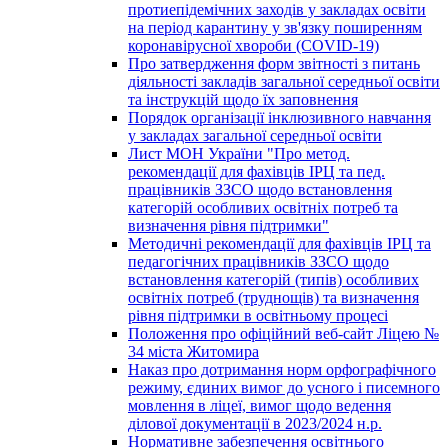
протиепідемічних заходів у закладах освіти
на період карантину у зв'язку поширенням
коронавірусної хвороби (COVID-19)
Про затвердження форм звітності з питань
діяльності закладів загальної середньої освіти
та інструкцій щодо їх заповнення
Порядок організації інклюзивного навчання
у закладах загальної середньої освіти
Лист МОН України "Про метод.
рекомендації для фахівців ІРЦ та пед.
працівників ЗЗСО щодо встановлення
категорій особливих освітніх потреб та
визначення рівня підтримки"
Методичні рекомендації для фахівців ІРЦ та
педагогічних працівників ЗЗСО щодо
встановлення категорій (типів) особливих
освітніх потреб (труднощів) та визначення
рівня підтримки в освітньому процесі
Положення про офіційний веб-сайт Ліцею №
34 міста Житомира
Наказ про дотримання норм орфографічного
режиму, єдиних вимог до усного і писемного
мовлення в ліцеї, вимог щодо ведення
ділової документації в 2023/2024 н.р.
Нормативне забезпечення освітнього