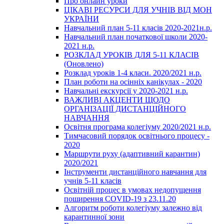
Про онлайн уроки
ЦІКАВІ РЕСУРСИ ДЛЯ УЧНІВ ВІД МОН
УКРАЇНИ
Навчальний план 5-11 класів 2020-2021н.р.
Навчальний план початкової школи 2020-
2021 н.р.
РОЗКЛАД УРОКІВ ДЛЯ 5-11 КЛАСІВ
(Оновлено)
Розклад уроків 1-4 класи. 2020/2021 н.р.
План роботи на осінніх канікулах - 2020
Навчальні екскурсії у 2020-2021 н.р.
ВАЖЛИВІ АКЦЕНТИ ЩОДО
ОРГАНІЗАЦІЇ ДИСТАНЦІЙНОГО
НАВЧАННЯ
Освітня програма колегіуму 2020/2021 н.р.
Тимчасовий порядок освітнього процесу -
2020
Маршрути руху (адаптивний карантин)
2020/2021
Інструменти дистанційного навчання для
учнів 5-11 класів
Освітній процес в умовах недопущення
поширення COVID-19 з 23.11.20
Алгоритм роботи колегіуму залежно від
карантинної зони