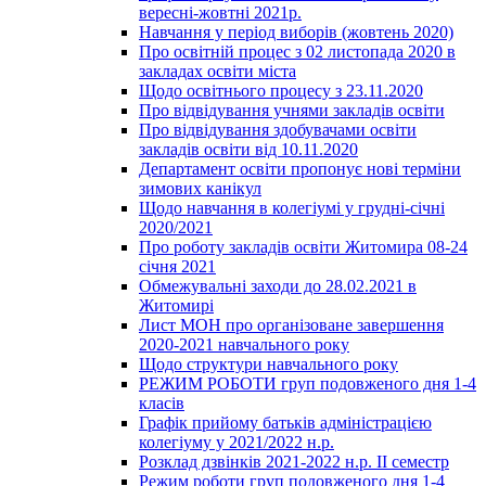
вересні-жовтні 2021р.
Навчання у період виборів (жовтень 2020)
Про освітній процес з 02 листопада 2020 в
закладах освіти міста
Щодо освітнього процесу з 23.11.2020
Про відвідування учнями закладів освіти
Про відвідування здобувачами освіти
закладів освіти від 10.11.2020
Департамент освіти пропонує нові терміни
зимових канікул
Щодо навчання в колегіумі у грудні-січні
2020/2021
Про роботу закладів освіти Житомира 08-24
січня 2021
Обмежувальні заходи до 28.02.2021 в
Житомирі
Лист МОН про організоване завершення
2020-2021 навчального року
Щодо структури навчального року
РЕЖИМ РОБОТИ груп подовженого дня 1-4
класів
Графік прийому батьків адміністрацією
колегіуму у 2021/2022 н.р.
Розклад дзвінків 2021-2022 н.р. ІІ семестр
Режим роботи груп подовженого дня 1-4