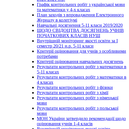
Графік контрольних робіт з української мови
та математики у 4-х класах
План заходів з впровадження Електронного
Журналу в колегіумі
Навчальні досягнення 5-11 класи 2019/2020
ЩОДО СВІДОЦТВА ДОСЯГНЕНЬ УЧНІВ
ПОЧАТКОВИХ КЛАСІВ НУШ
Внутрішній моніторинг якості освіти за І
семестр 20/21 н.р. 5-11 класи
Критерії оцінювання для учнів з особливими
потребами
Критерії оцінювання навчальних досягнень
Результати контрольних робіт з математики в
5-11 класах
Результати контрольних робіт з математики в
4 класах
Результати контрольних робіт з фізики
Результати контрольних робіт з хімії
Результати контрольних робіт з німецької
мови
Результати контрольних робіт з польської
мови
МОН України затвердило рекомендації щодо
оцінювання учнів 1-4 класів
Внутрішній моніторинг якості освіти