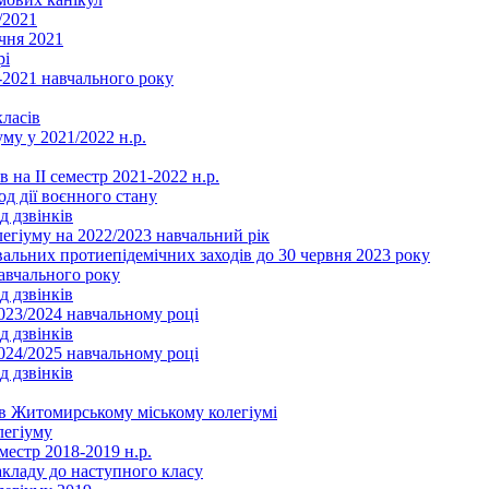
/2021
чня 2021
рі
2021 навчального року
ласів
му у 2021/2022 н.р.
 на ІІ семестр 2021-2022 н.р.
од дії воєнного стану
д дзвінків
легіуму на 2022/2023 навчальний рік
льних протиепідемічних заходів до 30 червня 2023 року
навчального року
д дзвінків
2023/2024 навчальному році
д дзвінків
2024/2025 навчальному році
д дзвінків
в Житомирському міському колегіумі
легіуму
местр 2018-2019 н.р.
акладу до наступного класу