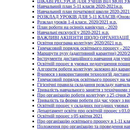
ЦІКАВІ РЕСУРСИ ДЛЯ УЧНІВ ВІД МОН У
Навчальний план 5-11 класів 2020-2021н.р.
Навчальний план початкової школи 2020-2021 
РОЗКЛАД УРОКІВ ДЛЯ 5-11 КЛАСІВ (Оновл
Розклад уроків 1-4 класи. 2020/2021 н.р.
План роботи на осінніх канікулах - 2020
Навчальні екскурсії у 2020-2021 н.р.
ВАЖЛИВІ АКЦЕНТИ ЩОДО ОРГАНІЗАЦІ
Освітня програма колегіуму 2020/2021 н.р.
Тимчасовий порядок освітнього процесу - 202
Маршрути руху (адаптивний карантин) 2020/
Інструменти дистанційного навчання для учнів
Освітній процес в умовах недопущення пошир
Алгоритм роботи колегіуму залежно від каран
Вчимося з використанням технологій дистанц
Тимчасовий порядок освітнього процесу на ч
Гігієнічні правила складання розкладу навчал
Тривалість навчального заняття з технічними
Про організацію роботи колегіуму з 25 січня 2
Тривалість та форми роботи під час уроку з в
Освітній процес у складних погодних умовах
Департамент освіти про освітній процес з 03.
Освітній процес з 05 квітня 2021
Про організацію освітнього процесу в 1-11 кла
Положення про організацію та проведення навч