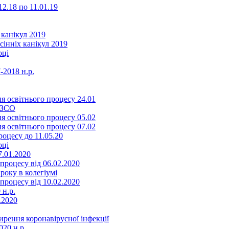
2.18 по 11.01.19
 канікул 2019
сінніх канікул 2019
оці
-2018 н.р.
я освітнього процесу 24.01
ЗЗСО
я освітнього процесу 05.02
я освітнього процесу 07.02
оцесу до 11.05.20
оці
7.01.2020
роцесу від 06.02.2020
року в колегіумі
роцесу від 10.02.2020
 н.р.
.2020
ення коронавірусної інфекції
20 н.р.