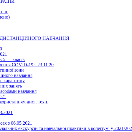
КРАЇНИ
н.р.
ено)
Ї ДИСТАНЦІЙНОГО НАВЧАННЯ
0
2021
 5-11 класів
ення COVID-19 з 23.11.20
тинної зони
ійного навчання
ас карантину
ьних занять
 засобами навчання
021
икористанням дист. техн.
03.2021
сах з 06.05.2021
альних екскурсій та навчальної практики в колегіумі у 2021/202