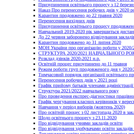
Призупинення освітнього процесу з 12 березня
Наказ Про перенесення робочих днів у 2020 р
Карантин продовжено до 22 травня 2020
Перенесення вихідних днів
Призупинення освітнього процесу продовжено
Навчальний 2019-2020 рік завершиться диста
До 22 червня заборонено відвідування закладів
Карантин продовжено до 31 липня 2020
МОН України про організацію роботи у 2020/
СТРУКТУРА 2020/2021 НАВЧАЛЬНОГО РО
Розклад дзінків 2020-2021 н.р.
Освітній процес призупинено до 11 травня
Режим роботи груп продовженого дня у 2020/2
Тимчасовий порядок організації освітнього п
Перенесення робочих днів у 2021 році
Графік прийому батьків членами адміністрації 
Структура 2021/2022 навчального року
Про проведення експрес-діагностики працівни
Графік чергування класних керівників у верес
Навчання у період виборів (жовтень 2020)
Про освітній процес з 02 листопада 2020 в зак
Щодо освітнього процесу з 23.11.2020
Про відвідування учнями закладів освіти
Про відвідування здобувачами освіти закладів 
Департамент освіти пропонує нові терміни зи