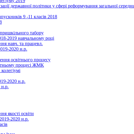
легіуму 2019
ізації державної політики у сфері реформування загальної серед
ускників 9 -11 класів 2018
8
в пришкільного табору
018-2019 навчальному році
ня навч. та працевл.
019-2020 н.р.
ення освітнього процесу
вітньому процесі ЖМК
 колегіумі
19-2020 н.р.
 н.р.
ня якості освіти
2019-2020 н.р.
асів