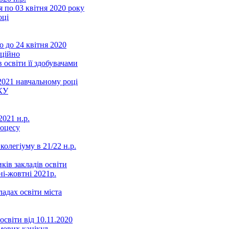
 по 03 квітня 2020 року
оці
 до 24 квітня 2020
нційно
 освіти її здобувачами
2021 навчальному році
КУ
021 н.р.
роцесу
колегіуму в 21/22 н.р.
ків закладів освіти
ні-жовтні 2021р.
ладах освіти міста
освіти від 10.11.2020
мових канікул