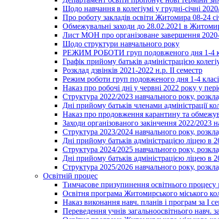
Щодо навчання в колегіумі у грудні-січні 2020
Про роботу закладів освіти Житомира 08-24 сі
Обмежувальні заходи до 28.02.2021 в Житоми
Лист МОН про організоване завершення 2020-
Щодо структури навчального року
РЕЖИМ РОБОТИ груп подовженого дня 1-4 к
Графік прийому батьків адміністрацією колегіу
Розклад дзвінків 2021-2022 н.р. ІІ семестр
Режим роботи груп подовженого дня 1-4 класів
Наказ про робочі дні у червні 2022 року у пері
Структура 2022/2023 навчального року, розкла
Дні прийому батьків членами адміністрації ко
Наказ про продовження карантину та обмежува
Заходи організованого закінчення 2022/2023 
Структура 2023/2024 навчального року, розкла
Дні прийому батьків адміністрацією ліцею в 
Структура 2024/2025 навчального року, розкла
Дні прийому батьків адміністрацією ліцею в 
Структура 2025/2026 навчального року, розкла
Освітній процес
Тимчасове призупинення освітнього процесу 
Освітня програма Житомирського міського ко
Наказ виконання навч. планів і програм за І се
Переведення учнів загальноосвітнього навч. з