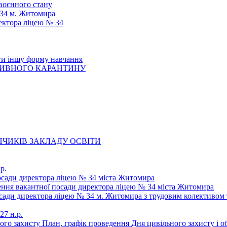
 воєнного стану
 34 м. Житомира
ектора ліцею № 34
ти іншу форму навчання
ТИВНОГО КАРАНТИНУ
ЧИКІВ ЗАКЛАДУ ОСВІТИ
р.
осади директора ліцею № 34 міста Житомира
щення вакантної посади директора ліцею № 34 міста Житомира
осади директора ліцею № 34 м. Житомира з трудовим колективом 
27 н.р.
ьного захисту План, графік проведення Дня цивільного захисту і 