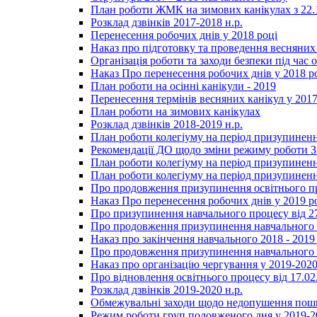
План роботи ЖМК на зимових канікулах з 22.1
Розклад дзвінків 2017-2018 н.р.
Перенесення робочих днів у 2018 році
Наказ про підготовку та проведення весняних
Організація роботи та заходи безпеки під час о
Наказ Про перенесення робочих днів у 2018 р
План роботи на осінні канікули - 2019
Перенесення термінів весняних канікул у 2017
План роботи на зимових канікулах
Розклад дзвінків 2018-2019 н.р.
План роботи колегіуму на період призупиненн
Рекомендації ДО щодо зміни режиму роботи 
План роботи колегіуму на період призупиненн
План роботи колегіуму на період призупиненн
Про продовження призупинення освітнього пр
Наказ Про перенесення робочих днів у 2019 р
Про призупинення навчального процесу від 2
Про продовження призупинення навчального п
Наказ про закінчення навчального 2018 - 2019 
Про продовження призупинення навчального п
Наказ про організацію чергування у 2019-2020
Про відновлення освітнього процесу від 17.02
Розклад дзвінків 2019-2020 н.р.
Обмежувальні заходи щодо недопушення пошир
Режим роботи груп подовженого дня у 2019-20