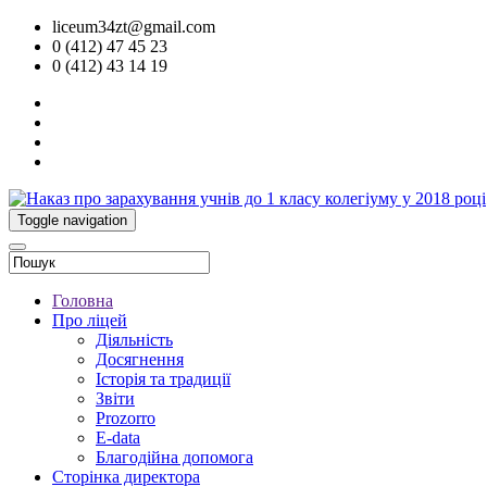
liceum34zt@gmail.com
0 (412) 47 45 23
0 (412) 43 14 19
Toggle navigation
Головна
Про ліцей
Діяльність
Досягнення
Історія та традиції
Звіти
Prozorro
E-data
Благодійна допомога
Сторінка директора