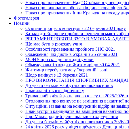
Наказ про призначення Надії Стойкової у період дії
Наказ про виконання обов'язків директора ліцею №
Наказ про призначення Інни Кравчук на посаду дир
Фотогалерея
Новини
Освітній процес в колегіумі з 22 березня 2021 року
Батьки дітей, що не пройшли щеплення мають обра
РЕГЛАМЕНТ РОБОТИ ЗЗСО В УМОВАХ АДАП
Що має бути в рюкзаку учня
Особливості проведення пробного ЗНО-2021
Обмеження, які діють в Україні з 25 січня 2021
МОНУ про складні погодні умови
Обмежувальні заходи в Житомирі до 30.04.2021
Житомир перебуватиме у "червоній" зоні
Щодо канікул з 13 березня 2021
ПРО ВИКОРИСТАННЯ СПОРТИВНИХ МАЙДАН
До уваги батьків майбутніх першокласників
Правила літнього відпочинку
Триває набір дітей до першого класу на 2025/2026 н.
Оголошення про конкурс на заміщення вакантної п
Ситуаційні завдання на конкурсний відбір на замі
План зустрічі кандидатів на заміщення вакантної п
Про Міжнародний день шкільного харчування
До уваги батьків майбутніх першокласників 2026/20
24 квітня 2026 року у ліцеї відбудеться День цивіл