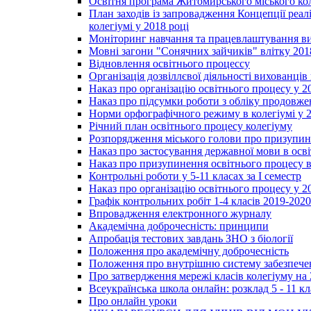
Освітня програма Житомирського міського ко
План заходів із запровадження Концепції реал
колегіумі у 2018 році
Моніторинг навчання та працевлаштування вип
Мовні загони "Сонячних зайчиків" влітку 201
Відновлення освітнього процессу
Організація дозвіллєвої діяльності вихованці
Наказ про організацію освітнього процесу у 2
Наказ про підсумки роботи з обліку продовжен
Норми орфографічного режиму в колегіумі у 2
Річний план освітнього процесу колегіуму
Розпорядження міського голови про призупин
Наказ про застосування державної мови в ос
Наказ про призупинення освітнього процесу в
Контрольні роботи у 5-11 класах за І семестр
Наказ про організацію освітнього процесу у 20
Графік контрольних робіт 1-4 класів 2019-2020
Впровадження електронного журналу
Академічна доброчесність: принципи
Апробація тестових завдань ЗНО з біології
Положення про академічну доброчесність
Положення про внутрішню систему забезпечен
Про затвердження мережі класів колегіуму на 
Всеукраїнська школа онлайн: розклад 5 - 11 кл
Про онлайн уроки