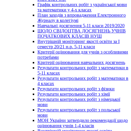
Графік контрольних робіт з української мови
та математики у 4-х класах
План заходів з впровадження Електронного
Журналу в колегіумі
Навчальні досягнення 5-11 класи 2019/2020
ЩОДО СВІДОЦТВА ДОСЯГНЕНЬ УЧНІВ
ПОЧАТКОВИХ КЛАСІВ НУШ
Внутрішній моніторинг якості освіти за І
семестр 20/21 н.р. 5-11 класи
Критерії оцінювання для учнів з особливими
потребами
Критерії оцінювання навчальних досягнень
Результати контрольних робіт з математики в
5-11 класах
Результати контрольних робіт з математики в
4 класах
Результати контрольних робіт з фізики
Результати контрольних робіт з хімії
Результати контрольних робіт з німецької
мови
Результати контрольних робіт з польської
мови
МОН України затвердило рекомендації щодо
оцінювання учнів 1-4 класів
Внутрішній моніторинг якості освіти