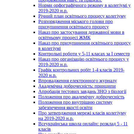
Норми орфографічного режиму в колегіумі у
2019-2020 н.р.
Річний план освітнього процесу колегіуму
Розпорядження міського голови про
призупинення освітнього процесу
Наказ про застосування державної мови в
освітньому процесі ЖМК
Наказ про призупинення освітнього процесу
в колегіумі
Контрольні роботи у 5-11 класах за І семестр
Наказ про організацію освітнього процесу у
2019-2020 н.р.
Графік контрольних робіт 1-4 класів 2019-
2020 н.р.
Впровадження електронного журналу
Академічна доброчесність: принципи
Апробація тестових завдань ЗНО з біології
Положення про академічну доброчесність
Положення про внутрішню систему
забезпечення якості освіти
Про затвердження мережі класів колегіуму
на 2019-2020 н.р.
Всеукраїнська школа онлайн: розклад 5 - 11
класів