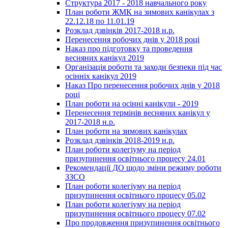
Структура 2017 - 2018 навчального року
План роботи ЖМК на зимових канікулах з
22.12.18 по 11.01.19
Розклад дзвінків 2017-2018 н.р.
Перенесення робочих днів у 2018 році
Наказ про підготовку та проведення
весняних канікул 2019
Організація роботи та заходи безпеки під час
осінніх канікул 2019
Наказ Про перенесення робочих днів у 2018
році
План роботи на осінні канікули - 2019
Перенесення термінів весняних канікул у
2017-2018 н.р.
План роботи на зимових канікулах
Розклад дзвінків 2018-2019 н.р.
План роботи колегіуму на період
призупинення освітнього процесу 24.01
Рекомендації ДО щодо зміни режиму роботи
ЗЗСО
План роботи колегіуму на період
призупинення освітнього процесу 05.02
План роботи колегіуму на період
призупинення освітнього процесу 07.02
Про продовження призупинення освітнього