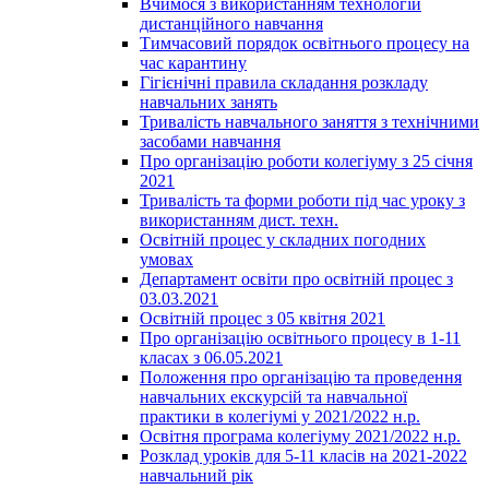
Вчимося з використанням технологій
дистанційного навчання
Тимчасовий порядок освітнього процесу на
час карантину
Гігієнічні правила складання розкладу
навчальних занять
Тривалість навчального заняття з технічними
засобами навчання
Про організацію роботи колегіуму з 25 січня
2021
Тривалість та форми роботи під час уроку з
використанням дист. техн.
Освітній процес у складних погодних
умовах
Департамент освіти про освітній процес з
03.03.2021
Освітній процес з 05 квітня 2021
Про організацію освітнього процесу в 1-11
класах з 06.05.2021
Положення про організацію та проведення
навчальних екскурсій та навчальної
практики в колегіумі у 2021/2022 н.р.
Освітня програма колегіуму 2021/2022 н.р.
Розклад уроків для 5-11 класів на 2021-2022
навчальний рік