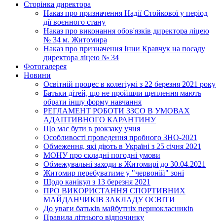
Сторінка директора
Наказ про призначення Надії Стойкової у період
дії воєнного стану
Наказ про виконання обов'язків директора ліцею
№ 34 м. Житомира
Наказ про призначення Інни Кравчук на посаду
директора ліцею № 34
Фотогалерея
Новини
Освітній процес в колегіумі з 22 березня 2021 року
Батьки дітей, що не пройшли щеплення мають
обрати іншу форму навчання
РЕГЛАМЕНТ РОБОТИ ЗЗСО В УМОВАХ
АДАПТИВНОГО КАРАНТИНУ
Що має бути в рюкзаку учня
Особливості проведення пробного ЗНО-2021
Обмеження, які діють в Україні з 25 січня 2021
МОНУ про складні погодні умови
Обмежувальні заходи в Житомирі до 30.04.2021
Житомир перебуватиме у "червоній" зоні
Щодо канікул з 13 березня 2021
ПРО ВИКОРИСТАННЯ СПОРТИВНИХ
МАЙДАНЧИКІВ ЗАКЛАДУ ОСВІТИ
До уваги батьків майбутніх першокласників
Правила літнього відпочинку