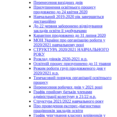
Перенесення вихідних днів
Призупинення освітнього процесу
продовжено до 24 квітня 2020
Навчальний 2019-2020 рік завершиться
дистанційно
До 22 червня заборонено відвідування
закладів освіти її здобувачами
Карантин продовжено до 31 липня 2020
МОН України про організацію роботи у
2020/2021 навчальному році
СТРУКТУРА 2020/2021 НАВЧАЛЬНОГО
РОКУ
Розклад дзінків 2020-2021 н.р.
Освітній процес призупинено до 11 травня
Режим роботи груп продовженого дня у
2020/2021 н.р.
Тимчасовий порядок організації освітнього
процесу
Перенесення робочих днів у 2021 році
Графік прийому батьків членами
адміністрації колегіуму в 21/22 н.р.
Структура 2021/2022 навчального року
Про проведення експрес-діагностики
працівників закладів освіти
Графік чергування класних керівників у