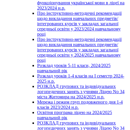
функціонування української мови в ліцеї на
2023/2024 н.р.
Про інструктивно-методичні рекомендації
щодо викладання навчальних предметів/
інтегрованих курсів у закладах загальної
середньої освіти у 2023/2024 навчальному
році
Про інструктивно-методичні рекомендації
щодо викладання навчальних предметів/
інтегрованих курсів у закладах загальної
середньої освіти у 2024/2025 навчальному
році
Розклад уроків 5-11 класи, 2024/2025
навчальний рік
Розклад уроків 1-4 класів на І семестр 2024-
2025 н.р.
РОЗКЛАД групових та індивідуальних
логопедичних занять з учнями Ліцею No 34
міста Житомира на 2024/2025 н.р.
Мережа і режим груп подовженого дня 1-4
класів 2023/2024 н.р.
Освітня програма ліцею на 2024/2025
навчальний рік
РОЗКЛАД групових та індивідуальних
логопедичних занять з учнями Ліцею No 34