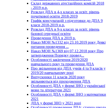
Склад державних атестаційних комісій 2018
- 2019 н.р.
Розклад ДПА в 4-х класах за освіт. рівень
початкової освіти 2018-2019
Графік консультацій з підготовки до ДПА 9
класи 2018-2019 н.р.
Розклад ДПА в 9-х класах за освіт. рівень
базової середньої освіти
Проведення ДПА в 2019 р.
Наказ МОН №1332 від 23.10.2019 року Деякі
питання проведення ...
Наказ МОН №1369 від 07.12.2018 року Про
затвердження Порядку провед...
Особливості закінчення 2019/2020
навчального року та проведення ДПА
Про звільнення від ДПА учнів 4 та 9 класів у
2019/20 навчальному році
Випускники 11 класів 2020 року
звільняються від проходження ДПА
Особливості ДПА у формі ЗНО з української
мови та літератури 2021
Особливості ДПА у формі ЗНО з математики
2021
ДПА у формі ЗНО у 2021 році
Особливості проведення ДПА: старша школа