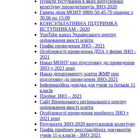
Пункти тестування в яких випускники
колегіуму проходитимуть ЗНО-2020
Гаряча лінія МОНУ 0800-50-45-70 працює з
30.06 по 15.09
КОНСУЛЬТАТИВНА ПІДТРИМКА
ВСТУПНИКАМ - 2020
YouTube канал Українського центру
оцінювання якості освіти
Графік проведення ЗНО - 2021
Особливості проведення ДПА у формі ЗНО -
2021
Наказ МОНУ про підготовку до проведення
ЗНО у 2021 році
Наказ департаменту освіти ЖМР про
підготовку до проведення ЗНО-2021
Інформаційна довідка для учнів та батьків 11
класів
Пробне ЗНО – 2021
Сайт Вінницького регіонального центру
оцінювання якості освіти
Особливості проведення пробного ЗНО у
2021 році
Результати ЗНО-2020 випускників колегіуму
Графік прийому реєстраційних документів
учнів 11-х класів - ЗНО 2021