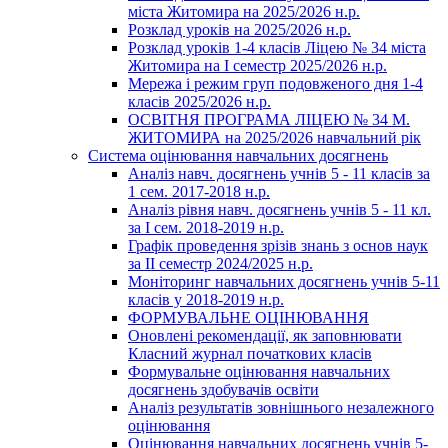
міста Житомира на 2025/2026 н.р.
Розклад уроків на 2025/2026 н.р.
Розклад уроків 1-4 класів Ліцею № 34 міста
Житомира на І семестр 2025/2026 н.р.
Мережа і режим груп подовженого дня 1-4
класів 2025/2026 н.р.
ОСВІТНЯ ПРОГРАМА ЛІЦЕЮ № 34 М.
ЖИТОМИРА на 2025/2026 навчальний рік
Система оцінювання навчальних досягнень
Аналіз навч. досягнень учнів 5 - 11 класів за
1 сем. 2017-2018 н.р.
Аналіз рівня навч. досягнень учнів 5 - 11 кл.
за І сем. 2018-2019 н.р.
Графік проведення зрізів знань з основ наук
за ІІ семестр 2024/2025 н.р.
Моніторинг навчальних досягнень учнів 5-11
класів у 2018-2019 н.р.
ФОРМУВАЛЬНЕ ОЦІНЮВАННЯ
Оновлені рекомендації, як заповнювати
Класний журнал початкових класів
Формувальне оцінювання навчальних
досягнень здобувачів освіти
Аналіз результатів зовнішнього незалежного
оцінювання
Оцінювання навчальних досягнень учнів 5-