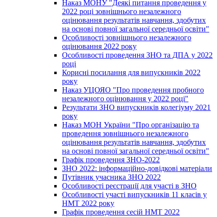
Наказ МОНУ "Деякі питання проведення у
2022 році зовнішнього незалежного
оцінювання результатів навчання, здобутих
на основі повної загальної середньої освіти"
Особливості зовнішнього незалежного
оцінювання 2022 року
Особливості проведення ЗНО та ДПА у 2022
році
Корисні посилання для випускників 2022
року
Наказ УЦОЯО "Про проведення пробного
незалежного оцінювання у 2022 році"
Результати ЗНО випускників колегіуму 2021
року
Наказ МОН України "Про організацію та
проведення зовнішнього незалежного
оцінювання результатів навчання, здобутих
на основі повної загальної середньої освіти"
Графік проведення ЗНО-2022
ЗНО 2022: інформаційно-довідкові матеріали
Путівник учасника ЗНО 2022
Особливості реєстрації для участі в ЗНО
Особливості участі випускників 11 класів у
НМТ 2022 року
Графік проведення сесій НМТ 2022