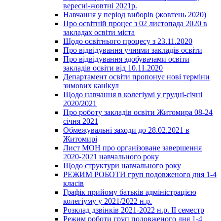
вересні-жовтні 2021р.
Навчання у період виборів (жовтень 2020)
Про освітній процес з 02 листопада 2020 в
закладах освіти міста
Щодо освітнього процесу з 23.11.2020
Про відвідування учнями закладів освіти
Про відвідування здобувачами освіти
закладів освіти від 10.11.2020
Департамент освіти пропонує нові терміни
зимових канікул
Щодо навчання в колегіумі у грудні-січні
2020/2021
Про роботу закладів освіти Житомира 08-24
січня 2021
Обмежувальні заходи до 28.02.2021 в
Житомирі
Лист МОН про організоване завершення
2020-2021 навчального року
Щодо структури навчального року
РЕЖИМ РОБОТИ груп подовженого дня 1-4
класів
Графік прийому батьків адміністрацією
колегіуму у 2021/2022 н.р.
Розклад дзвінків 2021-2022 н.р. ІІ семестр
Режим роботи груп подовженого дня 1-4