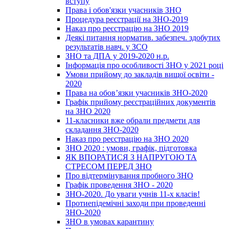
вступу
Права і обов'язки учасників ЗНО
Процедура реєстрації на ЗНО-2019
Наказ про реєстрацію на ЗНО 2019
Деякі питання норматив. забезпеч. здобутих
результатів навч. у ЗСО
ЗНО та ДПА у 2019-2020 н.р.
Інформація про особливості ЗНО у 2021 році
Умови прийому до закладів вищої освіти -
2020
Права на обов’язки учасників ЗНО-2020
Графік прийому реєстраційних документів
на ЗНО 2020
11-класники вже обрали предмети для
складання ЗНО-2020
Наказ про реєстрацію на ЗНО 2020
ЗНО 2020 : умови, графік, підготовка
ЯК ВПОРАТИСЯ З НАПРУГОЮ ТА
СТРЕСОМ ПЕРЕД ЗНО
Про відтермінування пробного ЗНО
Графік проведення ЗНО - 2020
ЗНО-2020. До уваги учнів 11-х класів!
Протиепідемічні заходи при проведенні
ЗНО-2020
ЗНО в умовах карантину