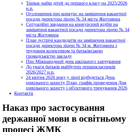
Триває набір дітей до першого класу на 2025/2026
н.р.
Оголошення про конкурс на заміщення вакантної
посади директора ліцею № 34 міста Житомира
Ситуаційні завдання на конкурсний відбір на
заміщення вакантної посади директора ліцею № 34
міста Житомира
План зустрічі кандидатів на заміщення вакантної
посади директора ліцею № 34 м. Житомира з
трудовим колективом та батьківською
громадськістю закладу
Про Міжнародний день шкільного харчування
До уваги батьків майбутніх першокласників
2026/2027 н.р.
24 квітня 2026 року у ліцеї відбудеться День
цивільного захисту План, графік проведення Дня
цивільного захисту і об'єктового тренування 2026
Контакти
Наказ про застосування
державної мови в освітньому
процесі ЖМК