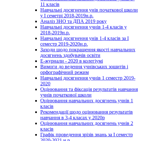
11 класів
Навчальні досягнення унів початкової щколи
у І семетрі 2018-2019н.р.
Аналіз ЗНО та ДПА 2019 року
Навчальні досягнення учнів 1-4 класів у
2018-2019н.р.
Навчальні досягнення унів 1-4 класів за І
семестр 2019-2020н.р.
Заходи щодо покращення якості навчальних
досягнень здобувачів освіти
Е-журнали - 2020 в колегіумі
Вимоги до ведення учнівських зошитів і
орфографічний режим
Навчальні досягнення учнів 1 семестр 2019-
2020
Оцінювання та фіксація результатів навчання
учнів початкової школи
Оцінювання навчальних досягнень учнів 1
класів
Рекомендації щодо оцінювання результатів
навчання в 3-4 класах у 2020р
Оцінювання навчальних досягнень учнів 2
класів
Графік проведення зрізів знань за І семестр
2020-2021 н.р.