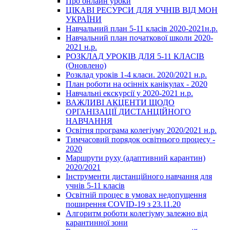
Про онлайн уроки
ЦІКАВІ РЕСУРСИ ДЛЯ УЧНІВ ВІД МОН
УКРАЇНИ
Навчальний план 5-11 класів 2020-2021н.р.
Навчальний план початкової школи 2020-
2021 н.р.
РОЗКЛАД УРОКІВ ДЛЯ 5-11 КЛАСІВ
(Оновлено)
Розклад уроків 1-4 класи. 2020/2021 н.р.
План роботи на осінніх канікулах - 2020
Навчальні екскурсії у 2020-2021 н.р.
ВАЖЛИВІ АКЦЕНТИ ЩОДО
ОРГАНІЗАЦІЇ ДИСТАНЦІЙНОГО
НАВЧАННЯ
Освітня програма колегіуму 2020/2021 н.р.
Тимчасовий порядок освітнього процесу -
2020
Маршрути руху (адаптивний карантин)
2020/2021
Інструменти дистанційного навчання для
учнів 5-11 класів
Освітній процес в умовах недопущення
поширення COVID-19 з 23.11.20
Алгоритм роботи колегіуму залежно від
карантинної зони