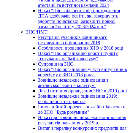
атестації та вступної кампанії 2024
Наказ "Про звільнення від проходження
ДПА здобувачів освіти, які завершують
здобуття початкової, базової та повної
загальної освіти у 2023/2024 н.р."
ЗНО/НМТ
Реєстрація учасників зовнішнього
незалежного оцінювання 2018
Особливості проведення ЗНО у 2018 році
Наказ "Про організацію роботи пункту
тестування на базі колегіуму"
Супровід на ЗНО
Наказ "Про організацію участі випускників
колегіуму в ЗНО 2018 року"
Зовнішнє незалежне оцінювання з
англійської мови в колегіумі
Деякі питання проведення ЗНО в 2019 році
Зовнішнє незалежне оцінювання 2019:
особливості та правила
Інноваційний проект з он-лайн підготовки
до ЗНО "Будь розумним"
Наказ про зовнішнє незалежне оцінювання
результатів навчання у 2019 р.
Витяг з переліку конкурсних предметів для