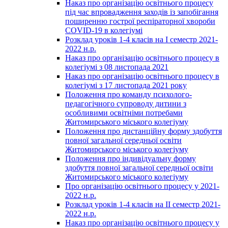
Наказ про організацію освітнього процесу
під час впровадження заходів із запобігання
поширенню гострої респіраторної хвороби
COVID-19 в колегіумі
Розклад уроків 1-4 класів на І семестр 2021-
2022 н.р.
Наказ про організацію освітнього процесу в
колегіумі з 08 листопада 2021
Наказ про організацію освітнього процесу в
колегіумі з 17 листопада 2021 року
Положення про команду психолого-
педагогічного супроводу дитини з
особливими освітніми потребами
Житомирського міського колегіуму
Положення про дистанційну форму здобуття
повної загальної середньої освіти
Житомирського міського колегіуму
Положення про індивідуальну форму
здобуття повної загальної середньої освіти
Житомирського міського колегіуму
Про організацію освітнього процесу у 2021-
2022 н.р.
Розклад уроків 1-4 класів на ІІ семестр 2021-
2022 н.р.
Наказ про організацію освітнього процесу у