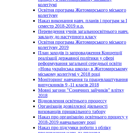
колегіумі
Освітня програма Житомирського міського
колегіуму
Наказ виконання навч. планів і програм за І
семестр 2018-2019 н.р.
Переведення учнів загальноосвітнього навч.
закладу до наступного класу
Освітня програма Житомирського міського
колегіуму 2019
План заходів із запровадження Концепції
реалізації державної політики у сфері
реформування загальної середньої освіти
«Нова українська школа» в Житомирському
міському колегіумі у 2018 році
Моніторинг навчання та працевлаштування
випускників 9 -11 класів 2018
Мовні загони "Сонячних зайчиків" влітку
2018
Відновлення освітнього процессу
Організація дозвіллєвої діяльності
вихованців пришкільного табору
Наказ про організацію освітнього процесу у
2018-2019 навчальному році
Наказ про підсумки роботи з обліку
продовження навч. та працевл.