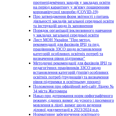
протиепідемічних заходів у закладах освіти
на період карантину у зв'язку поширенням
коронавірусної хвороби (COVID-19)
Про затвердження форм звітності з питань
діяльності закладів загальної середньої освіти
та інструкцій щодо їх заповнення
Порядок організації інклюзивного навчання
у закладах загальної середньої освіти
Лист МОН України "Про метод.
рекомендації для фахівців ІРЦ та пед.
працівників ЗЗСО щодо встановлення
категорій особливих освітніх потреб та
визначення рівня підтримки"
Методичні рекомендації для фахівців ІРЦ та
педагогічних працівників ЗЗСО щодо
встановлення категорій (типів) особливих
освітніх потреб (труднощів) та визначення
рівня підтримки в освітньому процесі
Положення про офіційний веб-сайт Ліцею №
34 міста Житомира
Наказ про дотримання норм орфографічного
режиму, єдиних вимог до усного і писемного
мовлення в ліцеї, вимог щодо ведення
ділової документації в 2023/2024 н.р.
Нормативне забезпечення освітнього