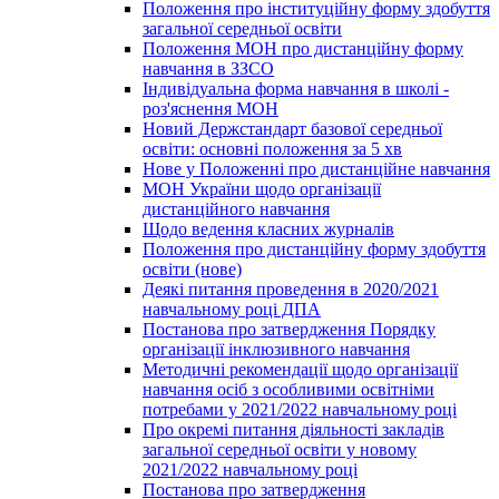
Положення про інституційну форму здобуття
загальної середньої освіти
Положення МОН про дистанційну форму
навчання в ЗЗСО
Індивідуальна форма навчання в школі -
роз'яснення МОН
Новий Держстандарт базової середньої
освіти: основні положення за 5 хв
Нове у Положенні про дистанційне навчання
МОН України щодо організації
дистанційного навчання
Щодо ведення класних журналів
Положення про дистанційну форму здобуття
освіти (нове)
Деякі питання проведення в 2020/2021
навчальному році ДПА
Постанова про затвердження Порядку
організації інклюзивного навчання
Методичні рекомендації щодо організації
навчання осіб з особливими освітніми
потребами у 2021/2022 навчальному році
Про окремі питання діяльності закладів
загальної середньої освіти у новому
2021/2022 навчальному році
Постанова про затвердження