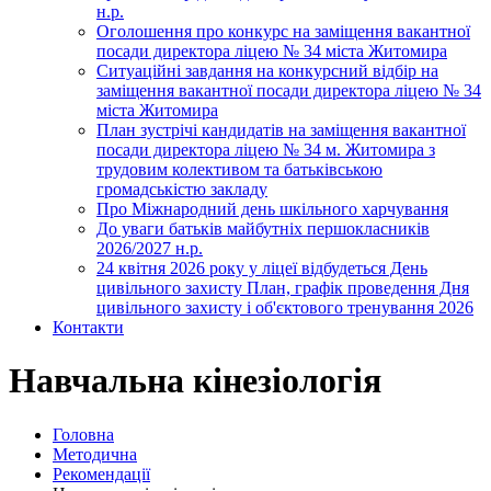
н.р.
Оголошення про конкурс на заміщення вакантної
посади директора ліцею № 34 міста Житомира
Ситуаційні завдання на конкурсний відбір на
заміщення вакантної посади директора ліцею № 34
міста Житомира
План зустрічі кандидатів на заміщення вакантної
посади директора ліцею № 34 м. Житомира з
трудовим колективом та батьківською
громадськістю закладу
Про Міжнародний день шкільного харчування
До уваги батьків майбутніх першокласників
2026/2027 н.р.
24 квітня 2026 року у ліцеї відбудеться День
цивільного захисту План, графік проведення Дня
цивільного захисту і об'єктового тренування 2026
Контакти
Навчальна кінезіологія
Головна
Методична
Рекомендації