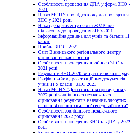
Особливості проведення ДПА у формі ЗНО -
2021
Наказ МОНУ про підготовку до проведення
ЗНО у 2021 році
Наказ департаменту освіти ЖМР про
підготовку до проведення ЗНО-2021
Інформаційна довідка для учнів та батьків 11
класів
Пробне ЗНО – 2021
Сайт Вінницького регіонального центру
оцінювання якості освіти
Особливості проведення пробного ЗНО у
2021 році
Результати ЗНО-2020 випускників колегіуму
Графік прийому реєстраційних документів
учнів 11-х класів - ЗНО 2021
Наказ МОНУ "Деякі питання проведення у
2022 році зовнішнього незалежного
оцінювання результатів навчання, здобутих
на основі повної загальної середньої освіти"
Особливості зовнішнього незалежного
оцінювання 2022 року
Особливості проведення ЗНО та ДПА у 2022
році
Корисні посилання для випускників 2022