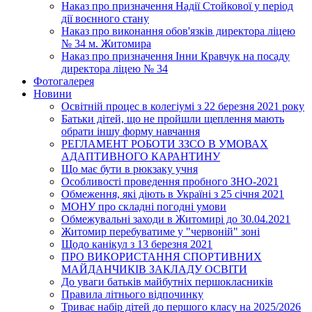
Наказ про призначення Надії Стойкової у період
дії воєнного стану
Наказ про виконання обов'язків директора ліцею
№ 34 м. Житомира
Наказ про призначення Інни Кравчук на посаду
директора ліцею № 34
Фотогалерея
Новини
Освітній процес в колегіумі з 22 березня 2021 року
Батьки дітей, що не пройшли щеплення мають
обрати іншу форму навчання
РЕГЛАМЕНТ РОБОТИ ЗЗСО В УМОВАХ
АДАПТИВНОГО КАРАНТИНУ
Що має бути в рюкзаку учня
Особливості проведення пробного ЗНО-2021
Обмеження, які діють в Україні з 25 січня 2021
МОНУ про складні погодні умови
Обмежувальні заходи в Житомирі до 30.04.2021
Житомир перебуватиме у "червоній" зоні
Щодо канікул з 13 березня 2021
ПРО ВИКОРИСТАННЯ СПОРТИВНИХ
МАЙДАНЧИКІВ ЗАКЛАДУ ОСВІТИ
До уваги батьків майбутніх першокласників
Правила літнього відпочинку
Триває набір дітей до першого класу на 2025/2026