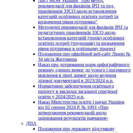
Лист МОН України "Про метод.
рекомендації для фахівців ІРЦ та пед.
працівників ЗЗСО щодо встановлення
категорій особливих освітніх потреб та
визначення рівня підтримки"
Методичні рекомендації для фахівців ІРЦ та
педагогічних працівників ЗЗСО щодо
встановлення категорій (типів) особливих
освітніх потреб (труднощів) та визначення
рівня підтримки в освітньому процесі
Положення про офіційний веб-сайт Ліцею №
34 міста Житомира
Наказ про дотримання норм орфографічного
режиму, єдиних вимог до усного і писемного
мовлення в ліцеї, вимог щодо ведення
ділової документації в 2023/2024 н.р.
Нормативне забезпечення освітнього
процесу в закладах загальної середньої
освіти у 2024/2025 н.р.
Наказ Міністерства освіти і науки України
від 02 серпня 2024 Р. № 1093 «Про
затвердження рекомендацій щодо
оцінювання результатів навчання»
ДПА
Положення про державну підсумкову