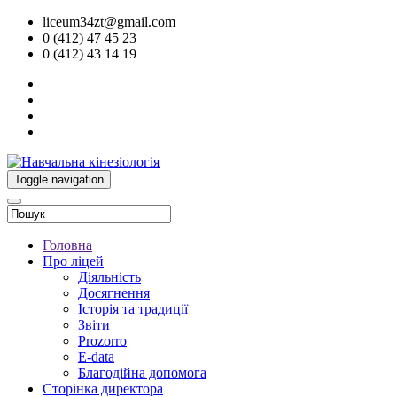
liceum34zt@gmail.com
0 (412) 47 45 23
0 (412) 43 14 19
Toggle navigation
Головна
Про ліцей
Діяльність
Досягнення
Історія та традиції
Звіти
Prozorro
E-data
Благодійна допомога
Сторінка директора