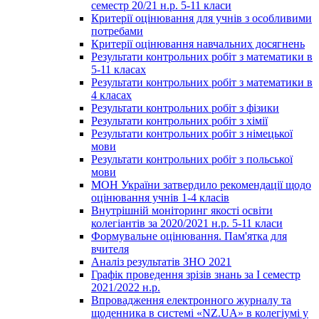
семестр 20/21 н.р. 5-11 класи
Критерії оцінювання для учнів з особливими
потребами
Критерії оцінювання навчальних досягнень
Результати контрольних робіт з математики в
5-11 класах
Результати контрольних робіт з математики в
4 класах
Результати контрольних робіт з фізики
Результати контрольних робіт з хімії
Результати контрольних робіт з німецької
мови
Результати контрольних робіт з польської
мови
МОН України затвердило рекомендації щодо
оцінювання учнів 1-4 класів
Внутрішній моніторинг якості освіти
колегіантів за 2020/2021 н.р. 5-11 класи
Формувальне оцінювання. Пам'ятка для
вчителя
Аналіз результатів ЗНО 2021
Графік проведення зрізів знань за І семестр
2021/2022 н.р.
Впровадження електронного журналу та
щоденника в системі «NZ.UA» в колегіумі у