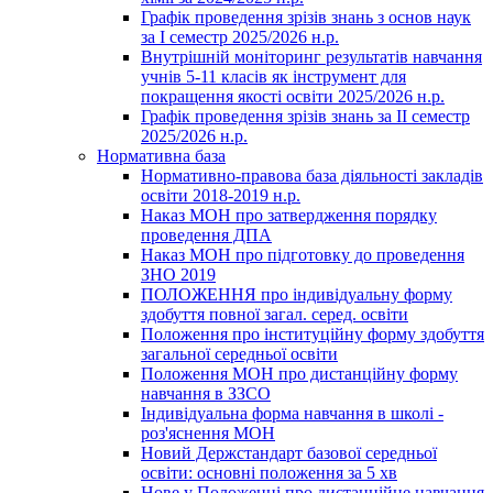
Графік проведення зрізів знань з основ наук
за І семестр 2025/2026 н.р.
Внутрішній моніторинг результатів навчання
учнів 5-11 класів як інструмент для
покращення якості освіти 2025/2026 н.р.
Графік проведення зрізів знань за ІІ семестр
2025/2026 н.р.
Нормативна база
Нормативно-правова база діяльності закладів
освіти 2018-2019 н.р.
Наказ МОН про затвердження порядку
проведення ДПА
Наказ МОН про підготовку до проведення
ЗНО 2019
ПОЛОЖЕННЯ про індивідуальну форму
здобуття повної загал. серед. освіти
Положення про інституційну форму здобуття
загальної середньої освіти
Положення МОН про дистанційну форму
навчання в ЗЗСО
Індивідуальна форма навчання в школі -
роз'яснення МОН
Новий Держстандарт базової середньої
освіти: основні положення за 5 хв
Нове у Положенні про дистанційне навчання