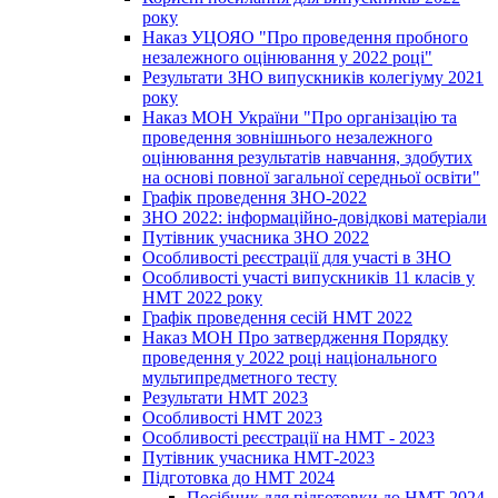
року
Наказ УЦОЯО "Про проведення пробного
незалежного оцінювання у 2022 році"
Результати ЗНО випускників колегіуму 2021
року
Наказ МОН України "Про організацію та
проведення зовнішнього незалежного
оцінювання результатів навчання, здобутих
на основі повної загальної середньої освіти"
Графік проведення ЗНО-2022
ЗНО 2022: інформаційно-довідкові матеріали
Путівник учасника ЗНО 2022
Особливості реєстрації для участі в ЗНО
Особливості участі випускників 11 класів у
НМТ 2022 року
Графік проведення сесій НМТ 2022
Наказ МОН Про затвердження Порядку
проведення у 2022 році національного
мультипредметного тесту
Результати НМТ 2023
Особливості НМТ 2023
Особливості реєстрації на НМТ - 2023
Путівник учасника НМТ-2023
Підготовка до НМТ 2024
Посібник для підготовки до НМТ 2024