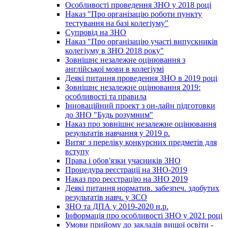
Особливості проведення ЗНО у 2018 році
Наказ "Про організацію роботи пункту
тестування на базі колегіуму"
Супровід на ЗНО
Наказ "Про організацію участі випускників
колегіуму в ЗНО 2018 року"
Зовнішнє незалежне оцінювання з
англійської мови в колегіумі
Деякі питання проведення ЗНО в 2019 році
Зовнішнє незалежне оцінювання 2019:
особливості та правила
Інноваційний проект з он-лайн підготовки
до ЗНО "Будь розумним"
Наказ про зовнішнє незалежне оцінювання
результатів навчання у 2019 р.
Витяг з переліку конкурсних предметів для
вступу
Права і обов'язки учасників ЗНО
Процедура реєстрації на ЗНО-2019
Наказ про реєстрацію на ЗНО 2019
Деякі питання норматив. забезпеч. здобутих
результатів навч. у ЗСО
ЗНО та ДПА у 2019-2020 н.р.
Інформація про особливості ЗНО у 2021 році
Умови прийому до закладів вищої освіти -