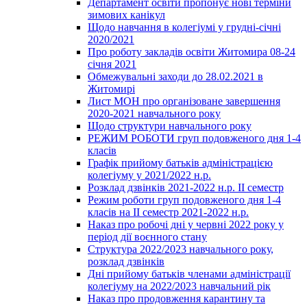
Департамент освіти пропонує нові терміни
зимових канікул
Щодо навчання в колегіумі у грудні-січні
2020/2021
Про роботу закладів освіти Житомира 08-24
січня 2021
Обмежувальні заходи до 28.02.2021 в
Житомирі
Лист МОН про організоване завершення
2020-2021 навчального року
Щодо структури навчального року
РЕЖИМ РОБОТИ груп подовженого дня 1-4
класів
Графік прийому батьків адміністрацією
колегіуму у 2021/2022 н.р.
Розклад дзвінків 2021-2022 н.р. ІІ семестр
Режим роботи груп подовженого дня 1-4
класів на ІІ семестр 2021-2022 н.р.
Наказ про робочі дні у червні 2022 року у
період дії воєнного стану
Структура 2022/2023 навчального року,
розклад дзвінків
Дні прийому батьків членами адміністрації
колегіуму на 2022/2023 навчальний рік
Наказ про продовження карантину та