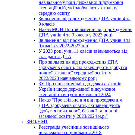
навчальному році державної підсумкової
атестації осіб, які здобувають загальну
середню освіту
Звільнення від проходження ДПА учнів 4 та
9 класів
Наказ МОН Про звільнення від проходження
ДПА учнів 4 та 9 класів у 2023 році
Звільнення від проходження ДПА учнів 4 та
9 класів у 2022-2023 н.р.
У 2023 році учні 11 класів звільняються від
складання ДПА
Про звільнення від проходження ДПА
здобувачів освіти, які завершують здобуття
повної загальної середньої освіти у
2022/2023 навчальному році
ЗУ Про внесення змін до деяких законів
України щодо державної підсумкової
атестації та вступної кампанії 2024
Наказ "Про звільнення від проходження
ДПА здобувачів освіти, які завершують
здобуття початкової, базової та повної
загальної освіти у 2023/2024 н.р."
ЗНО/НМТ
Реєстрація учасників зовнішнього
незалежного оцінювання 2018