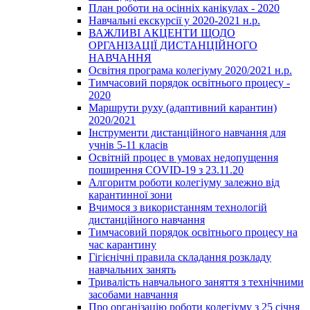
План роботи на осінніх канікулах - 2020
Навчальні екскурсії у 2020-2021 н.р.
ВАЖЛИВІ АКЦЕНТИ ЩОДО
ОРГАНІЗАЦІЇ ДИСТАНЦІЙНОГО
НАВЧАННЯ
Освітня програма колегіуму 2020/2021 н.р.
Тимчасовий порядок освітнього процесу -
2020
Маршрути руху (адаптивний карантин)
2020/2021
Інструменти дистанційного навчання для
учнів 5-11 класів
Освітній процес в умовах недопущення
поширення COVID-19 з 23.11.20
Алгоритм роботи колегіуму залежно від
карантинної зони
Вчимося з використанням технологій
дистанційного навчання
Тимчасовий порядок освітнього процесу на
час карантину
Гігієнічні правила складання розкладу
навчальних занять
Тривалість навчального заняття з технічними
засобами навчання
Про організацію роботи колегіуму з 25 січня