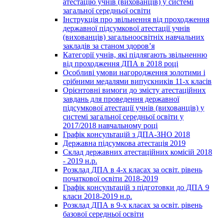
атестацію учнів (вихованців) у системі
загальної середньої освіти
Інструкція про звільнення від проходження
державної підсумкової атестації учнів
(вихованців) загальноосвітніх навчальних
закладів за станом здоров’я
Категорії учнів, які підлягають звільненню
від проходження ДПА в 2018 році
Особливі умови нагородження золотими і
срібними медалями випускників 11-х класів
Орієнтовні вимоги до змісту атестаційних
завдань для проведення державної
підсумкової атестації учнів (вихованців) у
системі загальної середньої освіти у
2017/2018 навчальному році
Графік консультацій з ДПА-ЗНО 2018
Державна підсумкова атестація 2019
Склад державних атестаційних комісій 2018
- 2019 н.р.
Розклад ДПА в 4-х класах за освіт. рівень
початкової освіти 2018-2019
Графік консультацій з підготовки до ДПА 9
класи 2018-2019 н.р.
Розклад ДПА в 9-х класах за освіт. рівень
базової середньої освіти