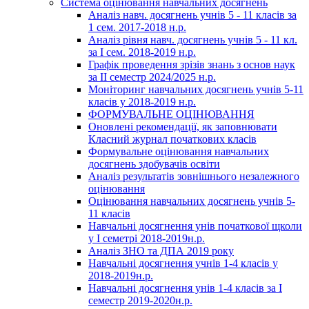
Система оцінювання навчальних досягнень
Аналіз навч. досягнень учнів 5 - 11 класів за
1 сем. 2017-2018 н.р.
Аналіз рівня навч. досягнень учнів 5 - 11 кл.
за І сем. 2018-2019 н.р.
Графік проведення зрізів знань з основ наук
за ІІ семестр 2024/2025 н.р.
Моніторинг навчальних досягнень учнів 5-11
класів у 2018-2019 н.р.
ФОРМУВАЛЬНЕ ОЦІНЮВАННЯ
Оновлені рекомендації, як заповнювати
Класний журнал початкових класів
Формувальне оцінювання навчальних
досягнень здобувачів освіти
Аналіз результатів зовнішнього незалежного
оцінювання
Оцінювання навчальних досягнень учнів 5-
11 класів
Навчальні досягнення унів початкової щколи
у І семетрі 2018-2019н.р.
Аналіз ЗНО та ДПА 2019 року
Навчальні досягнення учнів 1-4 класів у
2018-2019н.р.
Навчальні досягнення унів 1-4 класів за І
семестр 2019-2020н.р.