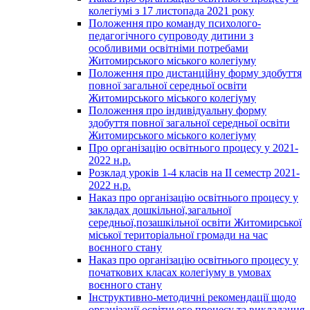
колегіумі з 17 листопада 2021 року
Положення про команду психолого-
педагогічного супроводу дитини з
особливими освітніми потребами
Житомирського міського колегіуму
Положення про дистанційну форму здобуття
повної загальної середньої освіти
Житомирського міського колегіуму
Положення про індивідуальну форму
здобуття повної загальної середньої освіти
Житомирського міського колегіуму
Про організацію освітнього процесу у 2021-
2022 н.р.
Розклад уроків 1-4 класів на ІІ семестр 2021-
2022 н.р.
Наказ про організацію освітнього процесу у
закладах дошкільної,загальної
середньої,позашкільної освіти Житомирської
міської територіальної громади на час
воєнного стану
Наказ про організацію освітнього процесу у
початкових класах колегіуму в умовах
воєнного стану
Інструктивно-методичні рекомендації щодо
організації освітнього процесу та викладання