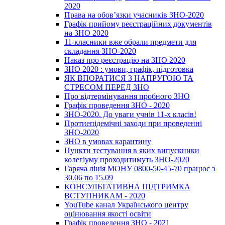
2020
Права на обов’язки учасників ЗНО-2020
Графік прийому реєстраційних документів
на ЗНО 2020
11-класники вже обрали предмети для
складання ЗНО-2020
Наказ про реєстрацію на ЗНО 2020
ЗНО 2020 : умови, графік, підготовка
ЯК ВПОРАТИСЯ З НАПРУГОЮ ТА
СТРЕСОМ ПЕРЕД ЗНО
Про відтермінування пробного ЗНО
Графік проведення ЗНО - 2020
ЗНО-2020. До уваги учнів 11-х класів!
Протиепідемічні заходи при проведенні
ЗНО-2020
ЗНО в умовах карантину
Пункти тестування в яких випускники
колегіуму проходитимуть ЗНО-2020
Гаряча лінія МОНУ 0800-50-45-70 працює з
30.06 по 15.09
КОНСУЛЬТАТИВНА ПІДТРИМКА
ВСТУПНИКАМ - 2020
YouTube канал Українського центру
оцінювання якості освіти
Графік проведення ЗНО - 2021