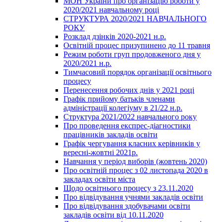
МОН України про організацію роботи у
2020/2021 навчальному році
СТРУКТУРА 2020/2021 НАВЧАЛЬНОГО
РОКУ
Розклад дзінків 2020-2021 н.р.
Освітній процес призупинено до 11 травня
Режим роботи груп продовженого дня у
2020/2021 н.р.
Тимчасовий порядок організації освітнього
процесу
Перенесення робочих днів у 2021 році
Графік прийому батьків членами
адміністрації колегіуму в 21/22 н.р.
Структура 2021/2022 навчального року
Про проведення експрес-діагностики
працівників закладів освіти
Графік чергування класних керівників у
вересні-жовтні 2021р.
Навчання у період виборів (жовтень 2020)
Про освітній процес з 02 листопада 2020 в
закладах освіти міста
Щодо освітнього процесу з 23.11.2020
Про відвідування учнями закладів освіти
Про відвідування здобувачами освіти
закладів освіти від 10.11.2020