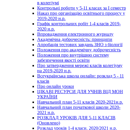
в колегіумі
Контрольні роботи у 5-11 класах за І семестр
Наказ про організацію освітнього процесу у
2019-2020 н.р.
Графік контрольних робіт 1-4 класів 2019-
2020 н.р.
Впровадження електронного журналу
Академічна доброчесність: принципи
Апробація тестових завдань ЗНО з біології
Положення про академічну доброчесність
Положення про внутрішню систему
забезпечення якості освіти
Про затвердження мережі класів колегіуму
на 2019-2020 н.р.
Всеукраїнська школа онлайн: розклад 5 - 11
класів
Про онлайн уроки
ЦІКАВІ РЕСУРСИ ДЛЯ УЧНІВ ВІД МОН
УКРАЇНИ
Навчальний план 5-11 класів 2020-2021н.р.
Навчальний план початкової школи 2020-
2021 н.р.
РОЗКЛАД УРОКІВ ДЛЯ 5-11 КЛАСІВ
(Оновлено)
Розклад уроків 1-4 класи. 2020/2021 н.р.