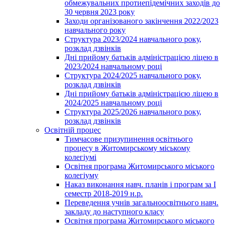
обмежувальних протиепідемічних заходів до
30 червня 2023 року
Заходи організованого закінчення 2022/2023
навчального року
Структура 2023/2024 навчального року,
розклад дзвінків
Дні прийому батьків адміністрацією ліцею в
2023/2024 навчальному році
Структура 2024/2025 навчального року,
розклад дзвінків
Дні прийому батьків адміністрацією ліцею в
2024/2025 навчальному році
Структура 2025/2026 навчального року,
розклад дзвінків
Освітній процес
Тимчасове призупинення освітнього
процесу в Житомирському міському
колегіумі
Освітня програма Житомирського міського
колегіуму
Наказ виконання навч. планів і програм за І
семестр 2018-2019 н.р.
Переведення учнів загальноосвітнього навч.
закладу до наступного класу
Освітня програма Житомирського міського