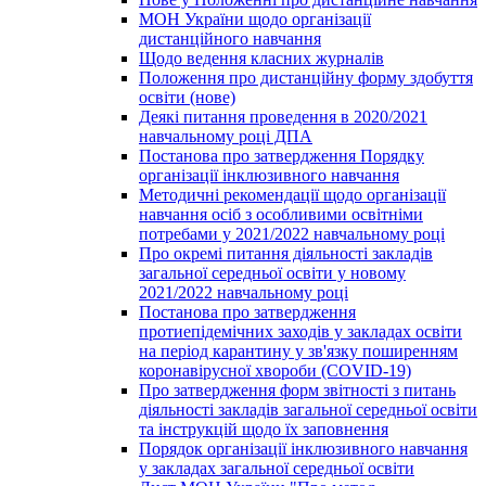
МОН України щодо організації
дистанційного навчання
Щодо ведення класних журналів
Положення про дистанційну форму здобуття
освіти (нове)
Деякі питання проведення в 2020/2021
навчальному році ДПА
Постанова про затвердження Порядку
організації інклюзивного навчання
Методичні рекомендації щодо організації
навчання осіб з особливими освітніми
потребами у 2021/2022 навчальному році
Про окремі питання діяльності закладів
загальної середньої освіти у новому
2021/2022 навчальному році
Постанова про затвердження
протиепідемічних заходів у закладах освіти
на період карантину у зв'язку поширенням
коронавірусної хвороби (COVID-19)
Про затвердження форм звітності з питань
діяльності закладів загальної середньої освіти
та інструкцій щодо їх заповнення
Порядок організації інклюзивного навчання
у закладах загальної середньої освіти