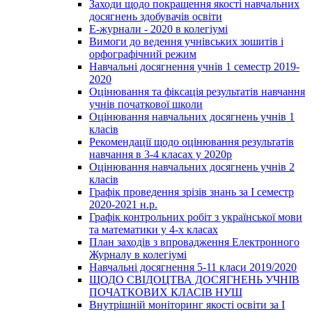
Заходи щодо покращення якості навчальних
досягнень здобувачів освіти
Е-журнали - 2020 в колегіумі
Вимоги до ведення учнівських зошитів і
орфографічний режим
Навчальні досягнення учнів 1 семестр 2019-
2020
Оцінювання та фіксація результатів навчання
учнів початкової школи
Оцінювання навчальних досягнень учнів 1
класів
Рекомендації щодо оцінювання результатів
навчання в 3-4 класах у 2020р
Оцінювання навчальних досягнень учнів 2
класів
Графік проведення зрізів знань за І семестр
2020-2021 н.р.
Графік контрольних робіт з української мови
та математики у 4-х класах
План заходів з впровадження Електронного
Журналу в колегіумі
Навчальні досягнення 5-11 класи 2019/2020
ЩОДО СВІДОЦТВА ДОСЯГНЕНЬ УЧНІВ
ПОЧАТКОВИХ КЛАСІВ НУШ
Внутрішній моніторинг якості освіти за І