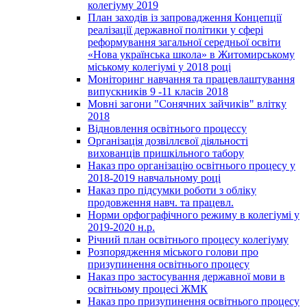
колегіуму 2019
План заходів із запровадження Концепції
реалізації державної політики у сфері
реформування загальної середньої освіти
«Нова українська школа» в Житомирському
міському колегіумі у 2018 році
Моніторинг навчання та працевлаштування
випускників 9 -11 класів 2018
Мовні загони "Сонячних зайчиків" влітку
2018
Відновлення освітнього процессу
Організація дозвіллєвої діяльності
вихованців пришкільного табору
Наказ про організацію освітнього процесу у
2018-2019 навчальному році
Наказ про підсумки роботи з обліку
продовження навч. та працевл.
Норми орфографічного режиму в колегіумі у
2019-2020 н.р.
Річний план освітнього процесу колегіуму
Розпорядження міського голови про
призупинення освітнього процесу
Наказ про застосування державної мови в
освітньому процесі ЖМК
Наказ про призупинення освітнього процесу