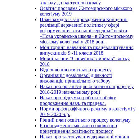
закладу до наступного класу
Освітня програма Житомирського міського
колегіуму 2019
План заходів із запровадження Концепції
реалізації державної політики у сфері
реформування загальної середньої освіти
«Нова українська школа» в Житомирському
міському колегіумі у 2018 році
Моніторинг навчання та працевлаштування
випускників 9 -11 класів 2018
Мовні загони "Сонячних зайчиків" влітку
2018
Відновлення освітнього процессу
Організація дозвіллєвої діяльності
вихованців пришкільного табору
Наказ про організацію освітнього процесу у
2018-2019 навчальному році
Наказ про підсумки роботи з обліку
продовження навч. та працевл.
Норми орфографічного режиму в колегіумі у
2019-2020 н.р.
Річний план освітнього процесу колегіуму
Розпорядження міського голови про
призупинення освітнього процесу
Наказ про застосування державної мови в