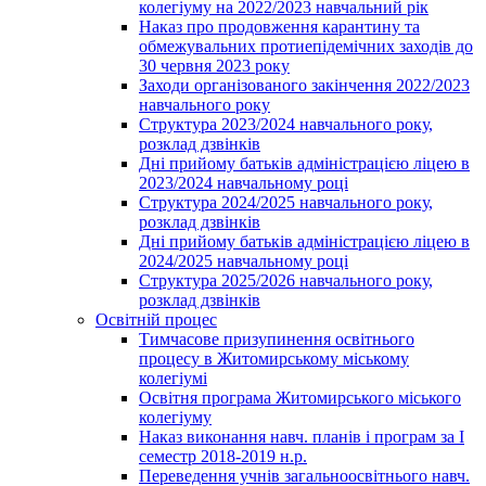
колегіуму на 2022/2023 навчальний рік
Наказ про продовження карантину та
обмежувальних протиепідемічних заходів до
30 червня 2023 року
Заходи організованого закінчення 2022/2023
навчального року
Структура 2023/2024 навчального року,
розклад дзвінків
Дні прийому батьків адміністрацією ліцею в
2023/2024 навчальному році
Структура 2024/2025 навчального року,
розклад дзвінків
Дні прийому батьків адміністрацією ліцею в
2024/2025 навчальному році
Структура 2025/2026 навчального року,
розклад дзвінків
Освітній процес
Тимчасове призупинення освітнього
процесу в Житомирському міському
колегіумі
Освітня програма Житомирського міського
колегіуму
Наказ виконання навч. планів і програм за І
семестр 2018-2019 н.р.
Переведення учнів загальноосвітнього навч.