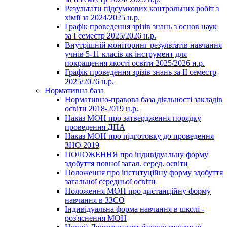
Результати підсумкових контрольних робіт з
хімії за 2024/2025 н.р.
Графік проведення зрізів знань з основ наук
за І семестр 2025/2026 н.р.
Внутрішній моніторинг результатів навчання
учнів 5-11 класів як інструмент для
покращення якості освіти 2025/2026 н.р.
Графік проведення зрізів знань за ІІ семестр
2025/2026 н.р.
Нормативна база
Нормативно-правова база діяльності закладів
освіти 2018-2019 н.р.
Наказ МОН про затвердження порядку
проведення ДПА
Наказ МОН про підготовку до проведення
ЗНО 2019
ПОЛОЖЕННЯ про індивідуальну форму
здобуття повної загал. серед. освіти
Положення про інституційну форму здобуття
загальної середньої освіти
Положення МОН про дистанційну форму
навчання в ЗЗСО
Індивідуальна форма навчання в школі -
роз'яснення МОН