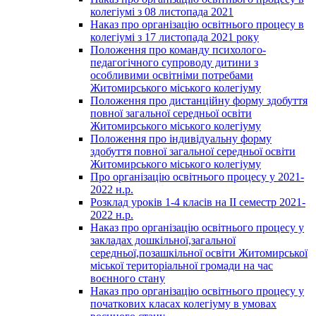
колегіумі з 08 листопада 2021
Наказ про організацію освітнього процесу в
колегіумі з 17 листопада 2021 року
Положення про команду психолого-
педагогічного супроводу дитини з
особливими освітніми потребами
Житомирського міського колегіуму
Положення про дистанційну форму здобуття
повної загальної середньої освіти
Житомирського міського колегіуму
Положення про індивідуальну форму
здобуття повної загальної середньої освіти
Житомирського міського колегіуму
Про організацію освітнього процесу у 2021-
2022 н.р.
Розклад уроків 1-4 класів на ІІ семестр 2021-
2022 н.р.
Наказ про організацію освітнього процесу у
закладах дошкільної,загальної
середньої,позашкільної освіти Житомирської
міської територіальної громади на час
воєнного стану
Наказ про організацію освітнього процесу у
початкових класах колегіуму в умовах