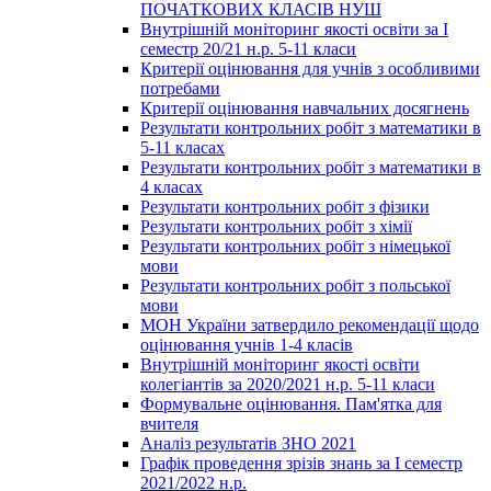
ПОЧАТКОВИХ КЛАСІВ НУШ
Внутрішній моніторинг якості освіти за І
семестр 20/21 н.р. 5-11 класи
Критерії оцінювання для учнів з особливими
потребами
Критерії оцінювання навчальних досягнень
Результати контрольних робіт з математики в
5-11 класах
Результати контрольних робіт з математики в
4 класах
Результати контрольних робіт з фізики
Результати контрольних робіт з хімії
Результати контрольних робіт з німецької
мови
Результати контрольних робіт з польської
мови
МОН України затвердило рекомендації щодо
оцінювання учнів 1-4 класів
Внутрішній моніторинг якості освіти
колегіантів за 2020/2021 н.р. 5-11 класи
Формувальне оцінювання. Пам'ятка для
вчителя
Аналіз результатів ЗНО 2021
Графік проведення зрізів знань за І семестр
2021/2022 н.р.