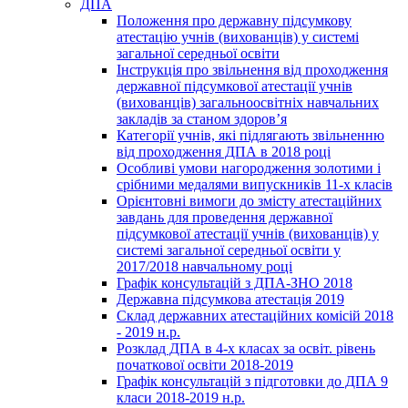
ДПА
Положення про державну підсумкову
атестацію учнів (вихованців) у системі
загальної середньої освіти
Інструкція про звільнення від проходження
державної підсумкової атестації учнів
(вихованців) загальноосвітніх навчальних
закладів за станом здоров’я
Категорії учнів, які підлягають звільненню
від проходження ДПА в 2018 році
Особливі умови нагородження золотими і
срібними медалями випускників 11-х класів
Орієнтовні вимоги до змісту атестаційних
завдань для проведення державної
підсумкової атестації учнів (вихованців) у
системі загальної середньої освіти у
2017/2018 навчальному році
Графік консультацій з ДПА-ЗНО 2018
Державна підсумкова атестація 2019
Склад державних атестаційних комісій 2018
- 2019 н.р.
Розклад ДПА в 4-х класах за освіт. рівень
початкової освіти 2018-2019
Графік консультацій з підготовки до ДПА 9
класи 2018-2019 н.р.