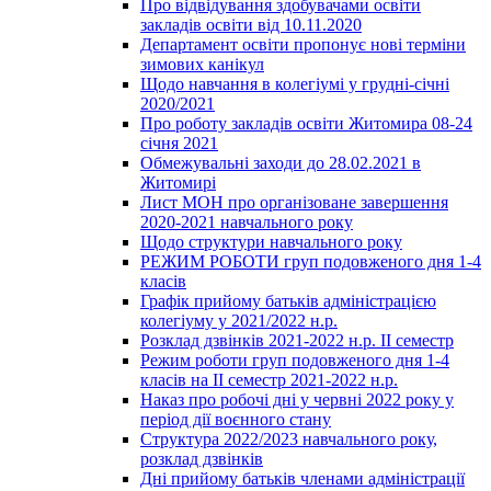
Про відвідування здобувачами освіти
закладів освіти від 10.11.2020
Департамент освіти пропонує нові терміни
зимових канікул
Щодо навчання в колегіумі у грудні-січні
2020/2021
Про роботу закладів освіти Житомира 08-24
січня 2021
Обмежувальні заходи до 28.02.2021 в
Житомирі
Лист МОН про організоване завершення
2020-2021 навчального року
Щодо структури навчального року
РЕЖИМ РОБОТИ груп подовженого дня 1-4
класів
Графік прийому батьків адміністрацією
колегіуму у 2021/2022 н.р.
Розклад дзвінків 2021-2022 н.р. ІІ семестр
Режим роботи груп подовженого дня 1-4
класів на ІІ семестр 2021-2022 н.р.
Наказ про робочі дні у червні 2022 року у
період дії воєнного стану
Структура 2022/2023 навчального року,
розклад дзвінків
Дні прийому батьків членами адміністрації