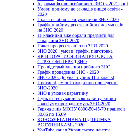
Інформація про особливості ЗНО у 2021 році
Умови прийому до закладів вищої освіти -
2020
Права на обов’язки учасників ЗНО-2020
Графік прийому реєстраційних документів
на ЗНО 2020
11-класники вже обрали предмети для
складання ЗНО-2020
Наказ про реєстрацію на ЗНО 2020
ЗНО 2020 : умови, графік, підготовка
ЯК ВПОРАТИСЯ З НАПРУГОЮ ТА
СТРЕСОМ ПЕРЕД ЗНО
Про відтермінування пробного ЗНО
Графік проведення ЗНО - 2020
ЗНО-2020. До уваги учнів 11-х класів!
Протиепідемічні заходи при проведенні
ЗНО-2020
ЗНО в умовах карантину
Пункти тестування в яких випускники
колегіуму проходитимуть ЗНО-2020
Гаряча лінія МОНУ 0800-50-45-70 працює з
30.06 по 15.09
КОНСУЛЬТАТИВНА ПІДТРИМКА
ВСТУПНИКАМ - 2020
YouTube канал Українського центру