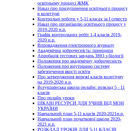
освітньому процесі ЖМК
Наказ про призупинення освітнього процесу
в колегіумі
Контрольні роботи у 5-11 класах за І семестр
Наказ про організацію освітнього процесу у
2019-2020 н.р.
Графік контрольних робіт 1-4 класів 2019-
2020 н.р.
Впровадження електронного журналу
Академічна доброчесність: принципи
Апробація тестових завдань ЗНО з біології
Положення про академічну доброчесність
Положення про внутрішню систему
забезпечення якості освіти
Про затвердження мережі класів колегіуму
на 2019-2020 н.р.
Всеукраїнська школа онлайн: розклад 5 - 11
класів
Про онлайн уроки
ЦІКАВІ РЕСУРСИ ДЛЯ УЧНІВ ВІД МОН
УКРАЇНИ
Навчальний план 5-11 класів 2020-2021н.р.
Навчальний план початкової школи 2020-
2021 н.р.
РОЗКЛАД УРОКІВ ДЛЯ 5-11 КЛАСІВ