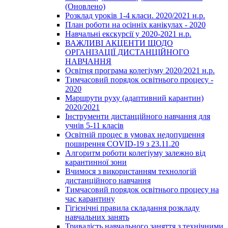
(Оновлено)
Розклад уроків 1-4 класи. 2020/2021 н.р.
План роботи на осінніх канікулах - 2020
Навчальні екскурсії у 2020-2021 н.р.
ВАЖЛИВІ АКЦЕНТИ ЩОДО
ОРГАНІЗАЦІЇ ДИСТАНЦІЙНОГО
НАВЧАННЯ
Освітня програма колегіуму 2020/2021 н.р.
Тимчасовий порядок освітнього процесу -
2020
Маршрути руху (адаптивний карантин)
2020/2021
Інструменти дистанційного навчання для
учнів 5-11 класів
Освітній процес в умовах недопущення
поширення COVID-19 з 23.11.20
Алгоритм роботи колегіуму залежно від
карантинної зони
Вчимося з використанням технологій
дистанційного навчання
Тимчасовий порядок освітнього процесу на
час карантину
Гігієнічні правила складання розкладу
навчальних занять
Тривалість навчального заняття з технічними