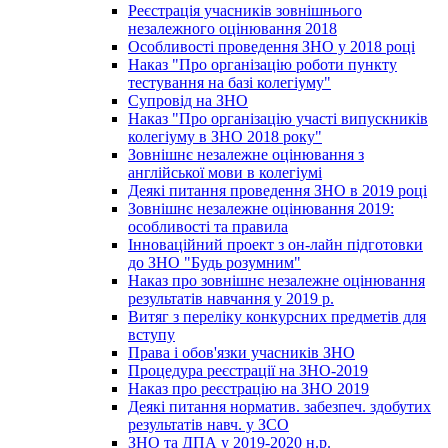
Реєстрація учасників зовнішнього
незалежного оцінювання 2018
Особливості проведення ЗНО у 2018 році
Наказ "Про організацію роботи пункту
тестування на базі колегіуму"
Супровід на ЗНО
Наказ "Про організацію участі випускників
колегіуму в ЗНО 2018 року"
Зовнішнє незалежне оцінювання з
англійської мови в колегіумі
Деякі питання проведення ЗНО в 2019 році
Зовнішнє незалежне оцінювання 2019:
особливості та правила
Інноваційний проект з он-лайн підготовки
до ЗНО "Будь розумним"
Наказ про зовнішнє незалежне оцінювання
результатів навчання у 2019 р.
Витяг з переліку конкурсних предметів для
вступу
Права і обов'язки учасників ЗНО
Процедура реєстрації на ЗНО-2019
Наказ про реєстрацію на ЗНО 2019
Деякі питання норматив. забезпеч. здобутих
результатів навч. у ЗСО
ЗНО та ДПА у 2019-2020 н.р.