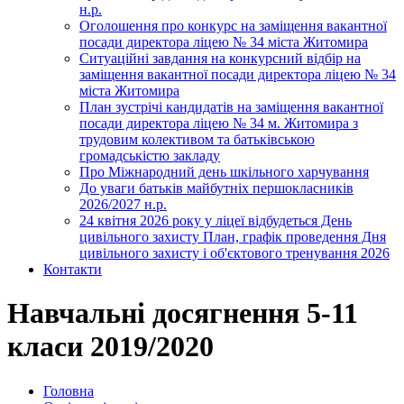
н.р.
Оголошення про конкурс на заміщення вакантної
посади директора ліцею № 34 міста Житомира
Ситуаційні завдання на конкурсний відбір на
заміщення вакантної посади директора ліцею № 34
міста Житомира
План зустрічі кандидатів на заміщення вакантної
посади директора ліцею № 34 м. Житомира з
трудовим колективом та батьківською
громадськістю закладу
Про Міжнародний день шкільного харчування
До уваги батьків майбутніх першокласників
2026/2027 н.р.
24 квітня 2026 року у ліцеї відбудеться День
цивільного захисту План, графік проведення Дня
цивільного захисту і об'єктового тренування 2026
Контакти
Навчальні досягнення 5-11
класи 2019/2020
Головна