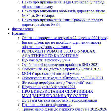
Наказ про призначення Надії Стойкової у період
дії воєнного стану
Наказ про виконання обов'язків директора ліцею
№ 34 м. Житомира
Наказ про призначення Інни Кравчук на посаду
директора ліцею № 34
Фотогалерея
Новини
Освітній процес в колегіумі з 22 березня 2021 року
Батьки дітей, що не пройшли щеплення мають
обрати іншу форму навчання
РЕГЛАМЕНТ РОБОТИ ЗЗСО В УМОВАХ
АДАПТИВНОГО КАРАНТИНУ
Що має бути в рюкзаку учня
Особливості проведення пробного ЗНО-2021
Обмеження, які діють в Україні з 25 січня 2021
МОНУ про складні погодні умови
Обмежувальні заходи в Житомирі до 30.04.2021
Житомир перебуватиме у "червоній" зоні
Щодо канікул з 13 березня 2021
ПРО ВИКОРИСТАННЯ СПОРТИВНИХ
МАЙДАНЧИКІВ ЗАКЛАДУ ОСВІТИ
До уваги батьків майбутніх першокласників
Правила літнього відпочинку
Триває набір дітей до першого класу на 2025/2026