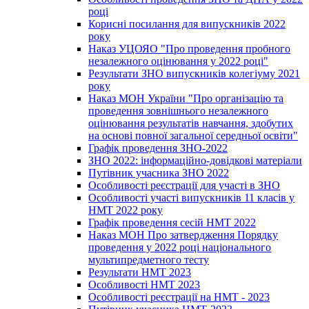
році
Корисні посилання для випускників 2022
року
Наказ УЦОЯО "Про проведення пробного
незалежного оцінювання у 2022 році"
Результати ЗНО випускників колегіуму 2021
року
Наказ МОН України "Про організацію та
проведення зовнішнього незалежного
оцінювання результатів навчання, здобутих
на основі повної загальної середньої освіти"
Графік проведення ЗНО-2022
ЗНО 2022: інформаційно-довідкові матеріали
Путівник учасника ЗНО 2022
Особливості реєстрації для участі в ЗНО
Особливості участі випускників 11 класів у
НМТ 2022 року
Графік проведення сесій НМТ 2022
Наказ МОН Про затвердження Порядку
проведення у 2022 році національного
мультипредметного тесту
Результати НМТ 2023
Особливості НМТ 2023
Особливості реєстрації на НМТ - 2023