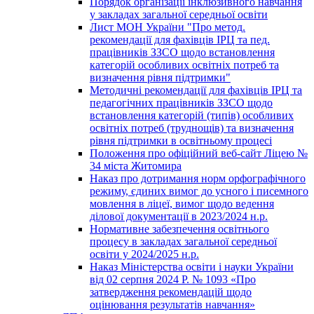
Порядок організації інклюзивного навчання
у закладах загальної середньої освіти
Лист МОН України "Про метод.
рекомендації для фахівців ІРЦ та пед.
працівників ЗЗСО щодо встановлення
категорій особливих освітніх потреб та
визначення рівня підтримки"
Методичні рекомендації для фахівців ІРЦ та
педагогічних працівників ЗЗСО щодо
встановлення категорій (типів) особливих
освітніх потреб (труднощів) та визначення
рівня підтримки в освітньому процесі
Положення про офіційний веб-сайт Ліцею №
34 міста Житомира
Наказ про дотримання норм орфографічного
режиму, єдиних вимог до усного і писемного
мовлення в ліцеї, вимог щодо ведення
ділової документації в 2023/2024 н.р.
Нормативне забезпечення освітнього
процесу в закладах загальної середньої
освіти у 2024/2025 н.р.
Наказ Міністерства освіти і науки України
від 02 серпня 2024 Р. № 1093 «Про
затвердження рекомендацій щодо
оцінювання результатів навчання»