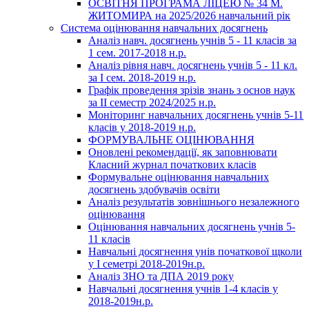
ОСВІТНЯ ПРОГРАМА ЛІЦЕЮ № 34 М.
ЖИТОМИРА на 2025/2026 навчальний рік
Система оцінювання навчальних досягнень
Аналіз навч. досягнень учнів 5 - 11 класів за
1 сем. 2017-2018 н.р.
Аналіз рівня навч. досягнень учнів 5 - 11 кл.
за І сем. 2018-2019 н.р.
Графік проведення зрізів знань з основ наук
за ІІ семестр 2024/2025 н.р.
Моніторинг навчальних досягнень учнів 5-11
класів у 2018-2019 н.р.
ФОРМУВАЛЬНЕ ОЦІНЮВАННЯ
Оновлені рекомендації, як заповнювати
Класний журнал початкових класів
Формувальне оцінювання навчальних
досягнень здобувачів освіти
Аналіз результатів зовнішнього незалежного
оцінювання
Оцінювання навчальних досягнень учнів 5-
11 класів
Навчальні досягнення унів початкової щколи
у І семетрі 2018-2019н.р.
Аналіз ЗНО та ДПА 2019 року
Навчальні досягнення учнів 1-4 класів у
2018-2019н.р.