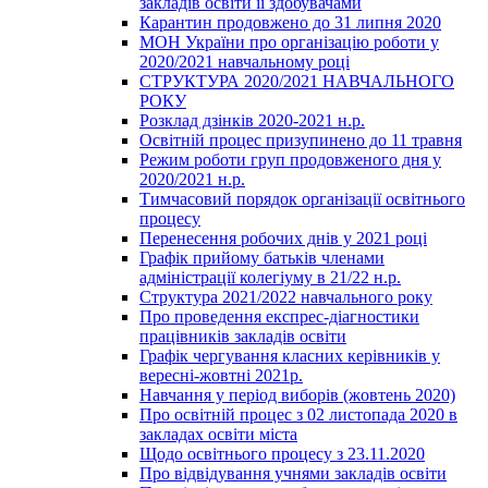
закладів освіти її здобувачами
Карантин продовжено до 31 липня 2020
МОН України про організацію роботи у
2020/2021 навчальному році
СТРУКТУРА 2020/2021 НАВЧАЛЬНОГО
РОКУ
Розклад дзінків 2020-2021 н.р.
Освітній процес призупинено до 11 травня
Режим роботи груп продовженого дня у
2020/2021 н.р.
Тимчасовий порядок організації освітнього
процесу
Перенесення робочих днів у 2021 році
Графік прийому батьків членами
адміністрації колегіуму в 21/22 н.р.
Структура 2021/2022 навчального року
Про проведення експрес-діагностики
працівників закладів освіти
Графік чергування класних керівників у
вересні-жовтні 2021р.
Навчання у період виборів (жовтень 2020)
Про освітній процес з 02 листопада 2020 в
закладах освіти міста
Щодо освітнього процесу з 23.11.2020
Про відвідування учнями закладів освіти