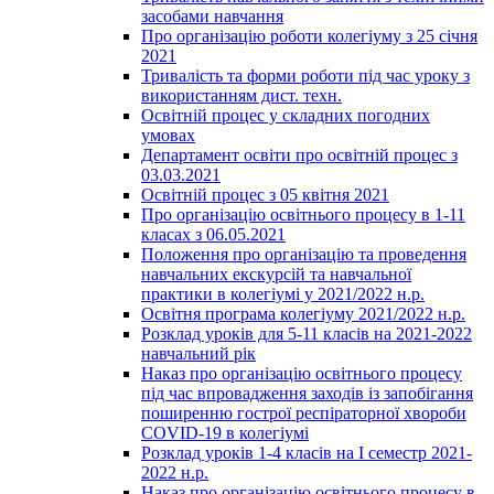
засобами навчання
Про організацію роботи колегіуму з 25 січня
2021
Тривалість та форми роботи під час уроку з
використанням дист. техн.
Освітній процес у складних погодних
умовах
Департамент освіти про освітній процес з
03.03.2021
Освітній процес з 05 квітня 2021
Про організацію освітнього процесу в 1-11
класах з 06.05.2021
Положення про організацію та проведення
навчальних екскурсій та навчальної
практики в колегіумі у 2021/2022 н.р.
Освітня програма колегіуму 2021/2022 н.р.
Розклад уроків для 5-11 класів на 2021-2022
навчальний рік
Наказ про організацію освітнього процесу
під час впровадження заходів із запобігання
поширенню гострої респіраторної хвороби
COVID-19 в колегіумі
Розклад уроків 1-4 класів на І семестр 2021-
2022 н.р.
Наказ про організацію освітнього процесу в