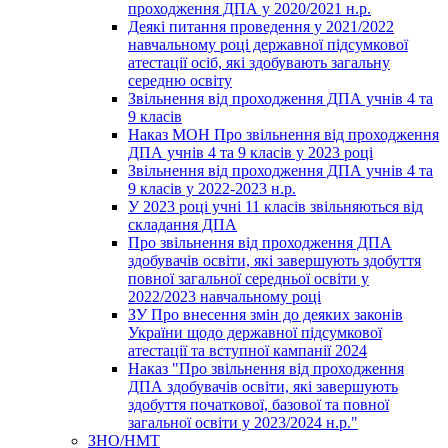
проходження ДПА у 2020/2021 н.р.
Деякі питання проведення у 2021/2022
навчальному році державної підсумкової
атестації осіб, які здобувають загальну
середню освіту
Звільнення від проходження ДПА учнів 4 та
9 класів
Наказ МОН Про звільнення від проходження
ДПА учнів 4 та 9 класів у 2023 році
Звільнення від проходження ДПА учнів 4 та
9 класів у 2022-2023 н.р.
У 2023 році учні 11 класів звільняються від
складання ДПА
Про звільнення від проходження ДПА
здобувачів освіти, які завершують здобуття
повної загальної середньої освіти у
2022/2023 навчальному році
ЗУ Про внесення змін до деяких законів
України щодо державної підсумкової
атестації та вступної кампанії 2024
Наказ "Про звільнення від проходження
ДПА здобувачів освіти, які завершують
здобуття початкової, базової та повної
загальної освіти у 2023/2024 н.р."
ЗНО/НМТ