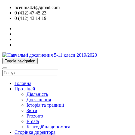
liceum34zt@gmail.com
0 (412) 47 45 23
0 (412) 43 14 19
Toggle navigation
Головна
Про ліцей
Діяльність
Досягнення
Історія та традиції
Звіти
Prozorro
E-data
Благодійна допомога
Сторінка директора