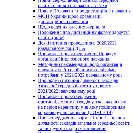
Новий Держстандарт базової середньої
освіти: основні положення за 5 хв
Нове у Положенні про дистанційне навчання
МОН України щодо організації
дистанційного навчання
Щодо ведення класних журналів
Положення про дистанційну форму здобуття
освіти (нове)
Деякі питання проведення в 2020/2021
навчальному році ДПА
Постанова про затвердження Порядку
організації інклюзивного навчання
Методичні рекомендації щодо організації
навчання осіб з особливими освітніми
потребами у 2021/2022 навчальному році
Про окремі питання діяльності закладів
загальної середньої освіти у новому
2021/2022 навчальному році
Постанова про затвердження
протиепідемічних заходів у закладах освіти
на період карантину у зв'язку поширенням
коронавірусної хвороби (COVID-19)
Про затвердження форм звітності з питань
діяльності закладів загальної середньої освіти
та інструкцій щодо їх заповнення