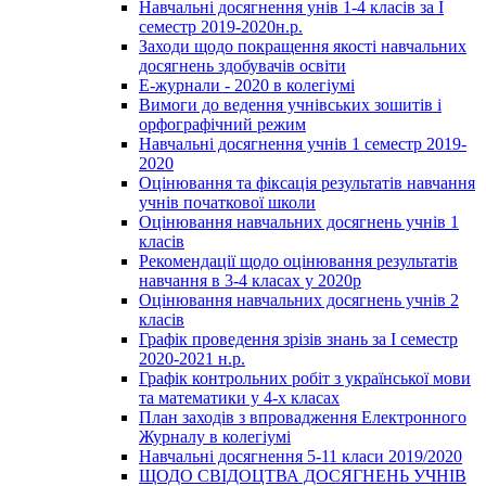
Навчальні досягнення унів 1-4 класів за І
семестр 2019-2020н.р.
Заходи щодо покращення якості навчальних
досягнень здобувачів освіти
Е-журнали - 2020 в колегіумі
Вимоги до ведення учнівських зошитів і
орфографічний режим
Навчальні досягнення учнів 1 семестр 2019-
2020
Оцінювання та фіксація результатів навчання
учнів початкової школи
Оцінювання навчальних досягнень учнів 1
класів
Рекомендації щодо оцінювання результатів
навчання в 3-4 класах у 2020р
Оцінювання навчальних досягнень учнів 2
класів
Графік проведення зрізів знань за І семестр
2020-2021 н.р.
Графік контрольних робіт з української мови
та математики у 4-х класах
План заходів з впровадження Електронного
Журналу в колегіумі
Навчальні досягнення 5-11 класи 2019/2020
ЩОДО СВІДОЦТВА ДОСЯГНЕНЬ УЧНІВ