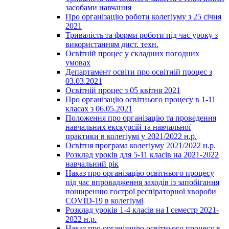
засобами навчання
Про організацію роботи колегіуму з 25 січня
2021
Тривалість та форми роботи під час уроку з
використанням дист. техн.
Освітній процес у складних погодних
умовах
Департамент освіти про освітній процес з
03.03.2021
Освітній процес з 05 квітня 2021
Про організацію освітнього процесу в 1-11
класах з 06.05.2021
Положення про організацію та проведення
навчальних екскурсій та навчальної
практики в колегіумі у 2021/2022 н.р.
Освітня програма колегіуму 2021/2022 н.р.
Розклад уроків для 5-11 класів на 2021-2022
навчальний рік
Наказ про організацію освітнього процесу
під час впровадження заходів із запобігання
поширенню гострої респіраторної хвороби
COVID-19 в колегіумі
Розклад уроків 1-4 класів на І семестр 2021-
2022 н.р.
Наказ про організацію освітнього процесу в