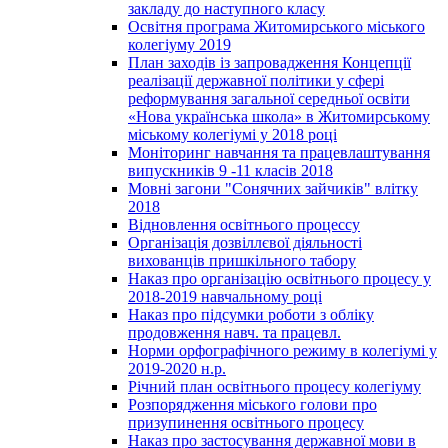
закладу до наступного класу
Освітня програма Житомирського міського
колегіуму 2019
План заходів із запровадження Концепції
реалізації державної політики у сфері
реформування загальної середньої освіти
«Нова українська школа» в Житомирському
міському колегіумі у 2018 році
Моніторинг навчання та працевлаштування
випускників 9 -11 класів 2018
Мовні загони "Сонячних зайчиків" влітку
2018
Відновлення освітнього процессу
Організація дозвіллєвої діяльності
вихованців пришкільного табору
Наказ про організацію освітнього процесу у
2018-2019 навчальному році
Наказ про підсумки роботи з обліку
продовження навч. та працевл.
Норми орфографічного режиму в колегіумі у
2019-2020 н.р.
Річний план освітнього процесу колегіуму
Розпорядження міського голови про
призупинення освітнього процесу
Наказ про застосування державної мови в