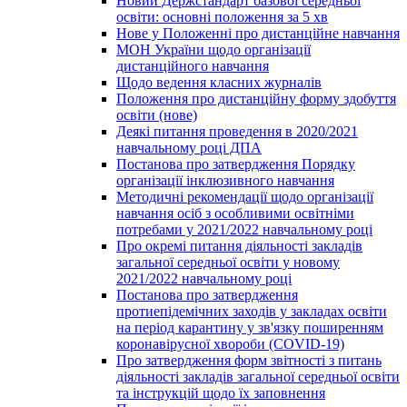
Новий Держстандарт базової середньої
освіти: основні положення за 5 хв
Нове у Положенні про дистанційне навчання
МОН України щодо організації
дистанційного навчання
Щодо ведення класних журналів
Положення про дистанційну форму здобуття
освіти (нове)
Деякі питання проведення в 2020/2021
навчальному році ДПА
Постанова про затвердження Порядку
організації інклюзивного навчання
Методичні рекомендації щодо організації
навчання осіб з особливими освітніми
потребами у 2021/2022 навчальному році
Про окремі питання діяльності закладів
загальної середньої освіти у новому
2021/2022 навчальному році
Постанова про затвердження
протиепідемічних заходів у закладах освіти
на період карантину у зв'язку поширенням
коронавірусної хвороби (COVID-19)
Про затвердження форм звітності з питань
діяльності закладів загальної середньої освіти
та інструкцій щодо їх заповнення