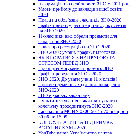
Інформація про особливості ЗНО у 2021 році
Умови прийому до закладів вищої освіти -
2020
Права на обов’язки учасників ЗНО-2020
Графік прийому реєстраційних документів
на ЗНО 2020
11-класники вже обрали предмети для
складання ЗНО-2020
Наказ про реєстрацію на ЗНО 2020
ЗНО 2020 : умови, графік, підготовка
ЯК ВПОРАТИСЯ З НАПРУГОЮ ТА
СТРЕСОМ ПЕРЕД ЗНО
Про відтермінування пробного ЗНО
Графік проведення ЗНО - 2020
ЗНО-2020. До уваги учнів 11-х класів!
Протиепідемічні заходи при проведенні
ЗНО-2020
ЗНО в умовах карантину
Пункти тестування в яких випускники
колегіуму проходитимуть ЗНО-2020
Гаряча лінія МОНУ 0800-50-45-70 працює з
30.06 по 15.09
КОНСУЛЬТАТИВНА ПІДТРИМКА
ВСТУПНИКАМ - 2020
YouTube канал Українського центру