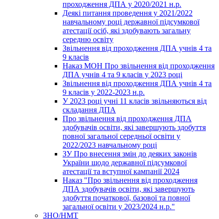
проходження ДПА у 2020/2021 н.р.
Деякі питання проведення у 2021/2022
навчальному році державної підсумкової
атестації осіб, які здобувають загальну
середню освіту
Звільнення від проходження ДПА учнів 4 та
9 класів
Наказ МОН Про звільнення від проходження
ДПА учнів 4 та 9 класів у 2023 році
Звільнення від проходження ДПА учнів 4 та
9 класів у 2022-2023 н.р.
У 2023 році учні 11 класів звільняються від
складання ДПА
Про звільнення від проходження ДПА
здобувачів освіти, які завершують здобуття
повної загальної середньої освіти у
2022/2023 навчальному році
ЗУ Про внесення змін до деяких законів
України щодо державної підсумкової
атестації та вступної кампанії 2024
Наказ "Про звільнення від проходження
ДПА здобувачів освіти, які завершують
здобуття початкової, базової та повної
загальної освіти у 2023/2024 н.р."
ЗНО/НМТ