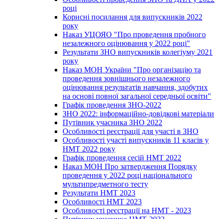
році
Корисні посилання для випускників 2022
року
Наказ УЦОЯО "Про проведення пробного
незалежного оцінювання у 2022 році"
Результати ЗНО випускників колегіуму 2021
року
Наказ МОН України "Про організацію та
проведення зовнішнього незалежного
оцінювання результатів навчання, здобутих
на основі повної загальної середньої освіти"
Графік проведення ЗНО-2022
ЗНО 2022: інформаційно-довідкові матеріали
Путівник учасника ЗНО 2022
Особливості реєстрації для участі в ЗНО
Особливості участі випускників 11 класів у
НМТ 2022 року
Графік проведення сесій НМТ 2022
Наказ МОН Про затвердження Порядку
проведення у 2022 році національного
мультипредметного тесту
Результати НМТ 2023
Особливості НМТ 2023
Особливості реєстрації на НМТ - 2023