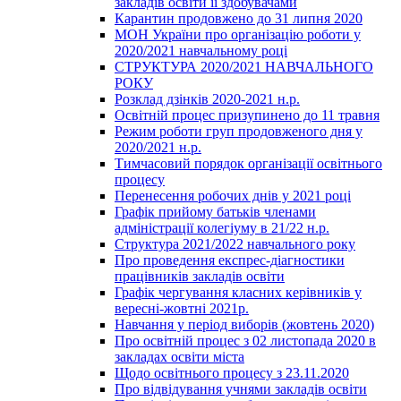
закладів освіти її здобувачами
Карантин продовжено до 31 липня 2020
МОН України про організацію роботи у
2020/2021 навчальному році
СТРУКТУРА 2020/2021 НАВЧАЛЬНОГО
РОКУ
Розклад дзінків 2020-2021 н.р.
Освітній процес призупинено до 11 травня
Режим роботи груп продовженого дня у
2020/2021 н.р.
Тимчасовий порядок організації освітнього
процесу
Перенесення робочих днів у 2021 році
Графік прийому батьків членами
адміністрації колегіуму в 21/22 н.р.
Структура 2021/2022 навчального року
Про проведення експрес-діагностики
працівників закладів освіти
Графік чергування класних керівників у
вересні-жовтні 2021р.
Навчання у період виборів (жовтень 2020)
Про освітній процес з 02 листопада 2020 в
закладах освіти міста
Щодо освітнього процесу з 23.11.2020
Про відвідування учнями закладів освіти