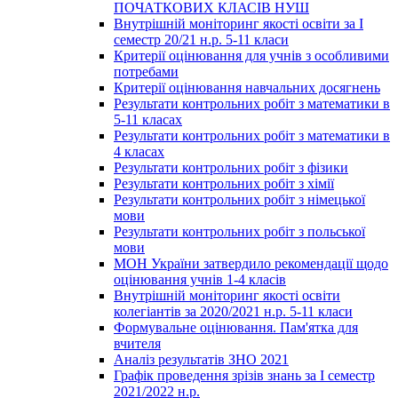
ПОЧАТКОВИХ КЛАСІВ НУШ
Внутрішній моніторинг якості освіти за І
семестр 20/21 н.р. 5-11 класи
Критерії оцінювання для учнів з особливими
потребами
Критерії оцінювання навчальних досягнень
Результати контрольних робіт з математики в
5-11 класах
Результати контрольних робіт з математики в
4 класах
Результати контрольних робіт з фізики
Результати контрольних робіт з хімії
Результати контрольних робіт з німецької
мови
Результати контрольних робіт з польської
мови
МОН України затвердило рекомендації щодо
оцінювання учнів 1-4 класів
Внутрішній моніторинг якості освіти
колегіантів за 2020/2021 н.р. 5-11 класи
Формувальне оцінювання. Пам'ятка для
вчителя
Аналіз результатів ЗНО 2021
Графік проведення зрізів знань за І семестр
2021/2022 н.р.