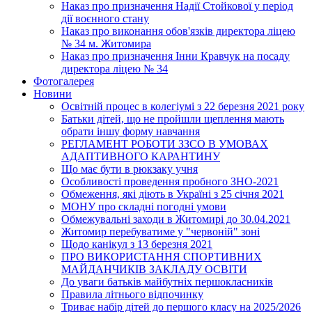
Наказ про призначення Надії Стойкової у період
дії воєнного стану
Наказ про виконання обов'язків директора ліцею
№ 34 м. Житомира
Наказ про призначення Інни Кравчук на посаду
директора ліцею № 34
Фотогалерея
Новини
Освітній процес в колегіумі з 22 березня 2021 року
Батьки дітей, що не пройшли щеплення мають
обрати іншу форму навчання
РЕГЛАМЕНТ РОБОТИ ЗЗСО В УМОВАХ
АДАПТИВНОГО КАРАНТИНУ
Що має бути в рюкзаку учня
Особливості проведення пробного ЗНО-2021
Обмеження, які діють в Україні з 25 січня 2021
МОНУ про складні погодні умови
Обмежувальні заходи в Житомирі до 30.04.2021
Житомир перебуватиме у "червоній" зоні
Щодо канікул з 13 березня 2021
ПРО ВИКОРИСТАННЯ СПОРТИВНИХ
МАЙДАНЧИКІВ ЗАКЛАДУ ОСВІТИ
До уваги батьків майбутніх першокласників
Правила літнього відпочинку
Триває набір дітей до першого класу на 2025/2026