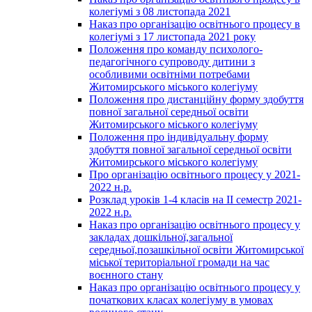
колегіумі з 08 листопада 2021
Наказ про організацію освітнього процесу в
колегіумі з 17 листопада 2021 року
Положення про команду психолого-
педагогічного супроводу дитини з
особливими освітніми потребами
Житомирського міського колегіуму
Положення про дистанційну форму здобуття
повної загальної середньої освіти
Житомирського міського колегіуму
Положення про індивідуальну форму
здобуття повної загальної середньої освіти
Житомирського міського колегіуму
Про організацію освітнього процесу у 2021-
2022 н.р.
Розклад уроків 1-4 класів на ІІ семестр 2021-
2022 н.р.
Наказ про організацію освітнього процесу у
закладах дошкільної,загальної
середньої,позашкільної освіти Житомирської
міської територіальної громади на час
воєнного стану
Наказ про організацію освітнього процесу у
початкових класах колегіуму в умовах