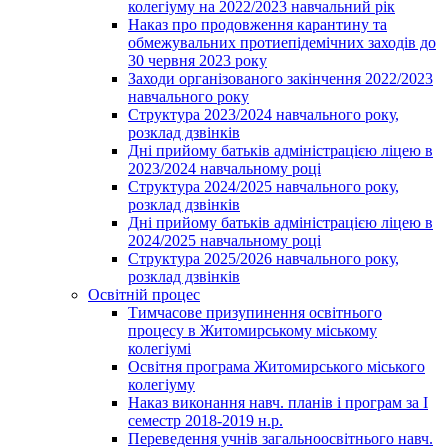
колегіуму на 2022/2023 навчальний рік
Наказ про продовження карантину та
обмежувальних протиепідемічних заходів до
30 червня 2023 року
Заходи організованого закінчення 2022/2023
навчального року
Структура 2023/2024 навчального року,
розклад дзвінків
Дні прийому батьків адміністрацією ліцею в
2023/2024 навчальному році
Структура 2024/2025 навчального року,
розклад дзвінків
Дні прийому батьків адміністрацією ліцею в
2024/2025 навчальному році
Структура 2025/2026 навчального року,
розклад дзвінків
Освітній процес
Тимчасове призупинення освітнього
процесу в Житомирському міському
колегіумі
Освітня програма Житомирського міського
колегіуму
Наказ виконання навч. планів і програм за І
семестр 2018-2019 н.р.
Переведення учнів загальноосвітнього навч.