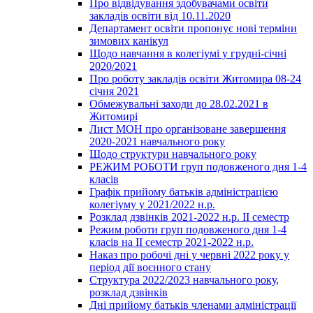
Про відвідування здобувачами освіти
закладів освіти від 10.11.2020
Департамент освіти пропонує нові терміни
зимових канікул
Щодо навчання в колегіумі у грудні-січні
2020/2021
Про роботу закладів освіти Житомира 08-24
січня 2021
Обмежувальні заходи до 28.02.2021 в
Житомирі
Лист МОН про організоване завершення
2020-2021 навчального року
Щодо структури навчального року
РЕЖИМ РОБОТИ груп подовженого дня 1-4
класів
Графік прийому батьків адміністрацією
колегіуму у 2021/2022 н.р.
Розклад дзвінків 2021-2022 н.р. ІІ семестр
Режим роботи груп подовженого дня 1-4
класів на ІІ семестр 2021-2022 н.р.
Наказ про робочі дні у червні 2022 року у
період дії воєнного стану
Структура 2022/2023 навчального року,
розклад дзвінків
Дні прийому батьків членами адміністрації