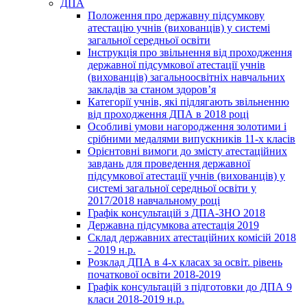
ДПА
Положення про державну підсумкову
атестацію учнів (вихованців) у системі
загальної середньої освіти
Інструкція про звільнення від проходження
державної підсумкової атестації учнів
(вихованців) загальноосвітніх навчальних
закладів за станом здоров’я
Категорії учнів, які підлягають звільненню
від проходження ДПА в 2018 році
Особливі умови нагородження золотими і
срібними медалями випускників 11-х класів
Орієнтовні вимоги до змісту атестаційних
завдань для проведення державної
підсумкової атестації учнів (вихованців) у
системі загальної середньої освіти у
2017/2018 навчальному році
Графік консультацій з ДПА-ЗНО 2018
Державна підсумкова атестація 2019
Склад державних атестаційних комісій 2018
- 2019 н.р.
Розклад ДПА в 4-х класах за освіт. рівень
початкової освіти 2018-2019
Графік консультацій з підготовки до ДПА 9
класи 2018-2019 н.р.