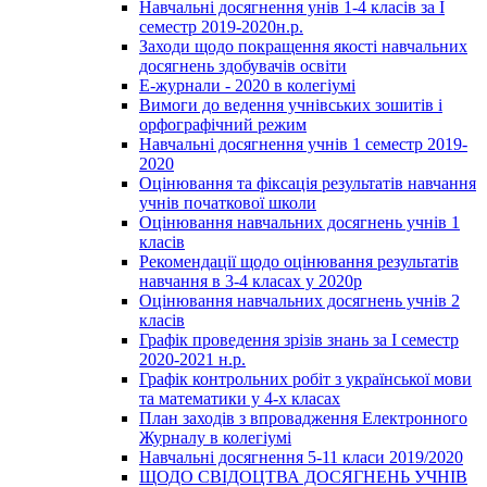
Навчальні досягнення унів 1-4 класів за І
семестр 2019-2020н.р.
Заходи щодо покращення якості навчальних
досягнень здобувачів освіти
Е-журнали - 2020 в колегіумі
Вимоги до ведення учнівських зошитів і
орфографічний режим
Навчальні досягнення учнів 1 семестр 2019-
2020
Оцінювання та фіксація результатів навчання
учнів початкової школи
Оцінювання навчальних досягнень учнів 1
класів
Рекомендації щодо оцінювання результатів
навчання в 3-4 класах у 2020р
Оцінювання навчальних досягнень учнів 2
класів
Графік проведення зрізів знань за І семестр
2020-2021 н.р.
Графік контрольних робіт з української мови
та математики у 4-х класах
План заходів з впровадження Електронного
Журналу в колегіумі
Навчальні досягнення 5-11 класи 2019/2020
ЩОДО СВІДОЦТВА ДОСЯГНЕНЬ УЧНІВ