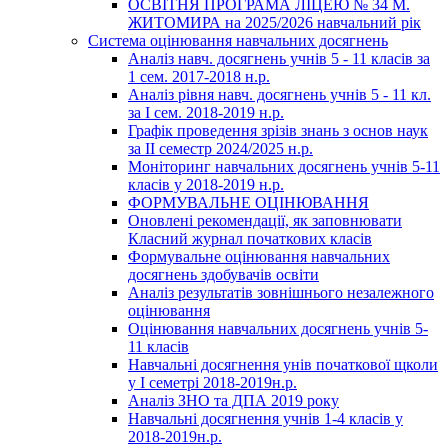
ОСВІТНЯ ПРОГРАМА ЛІЦЕЮ № 34 М.
ЖИТОМИРА на 2025/2026 навчальний рік
Система оцінювання навчальних досягнень
Аналіз навч. досягнень учнів 5 - 11 класів за
1 сем. 2017-2018 н.р.
Аналіз рівня навч. досягнень учнів 5 - 11 кл.
за І сем. 2018-2019 н.р.
Графік проведення зрізів знань з основ наук
за ІІ семестр 2024/2025 н.р.
Моніторинг навчальних досягнень учнів 5-11
класів у 2018-2019 н.р.
ФОРМУВАЛЬНЕ ОЦІНЮВАННЯ
Оновлені рекомендації, як заповнювати
Класний журнал початкових класів
Формувальне оцінювання навчальних
досягнень здобувачів освіти
Аналіз результатів зовнішнього незалежного
оцінювання
Оцінювання навчальних досягнень учнів 5-
11 класів
Навчальні досягнення унів початкової щколи
у І семетрі 2018-2019н.р.
Аналіз ЗНО та ДПА 2019 року
Навчальні досягнення учнів 1-4 класів у
2018-2019н.р.