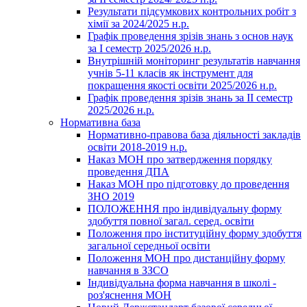
Результати підсумкових контрольних робіт з
хімії за 2024/2025 н.р.
Графік проведення зрізів знань з основ наук
за І семестр 2025/2026 н.р.
Внутрішній моніторинг результатів навчання
учнів 5-11 класів як інструмент для
покращення якості освіти 2025/2026 н.р.
Графік проведення зрізів знань за ІІ семестр
2025/2026 н.р.
Нормативна база
Нормативно-правова база діяльності закладів
освіти 2018-2019 н.р.
Наказ МОН про затвердження порядку
проведення ДПА
Наказ МОН про підготовку до проведення
ЗНО 2019
ПОЛОЖЕННЯ про індивідуальну форму
здобуття повної загал. серед. освіти
Положення про інституційну форму здобуття
загальної середньої освіти
Положення МОН про дистанційну форму
навчання в ЗЗСО
Індивідуальна форма навчання в школі -
роз'яснення МОН