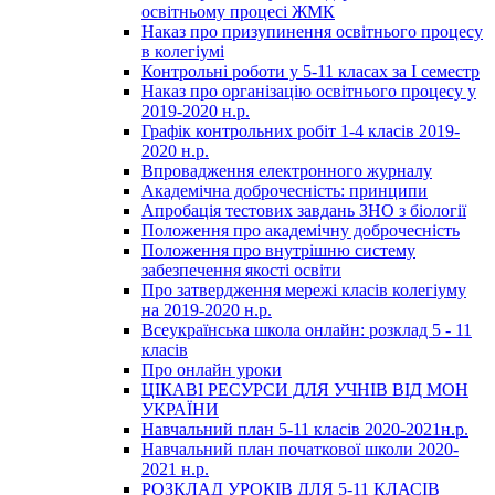
освітньому процесі ЖМК
Наказ про призупинення освітнього процесу
в колегіумі
Контрольні роботи у 5-11 класах за І семестр
Наказ про організацію освітнього процесу у
2019-2020 н.р.
Графік контрольних робіт 1-4 класів 2019-
2020 н.р.
Впровадження електронного журналу
Академічна доброчесність: принципи
Апробація тестових завдань ЗНО з біології
Положення про академічну доброчесність
Положення про внутрішню систему
забезпечення якості освіти
Про затвердження мережі класів колегіуму
на 2019-2020 н.р.
Всеукраїнська школа онлайн: розклад 5 - 11
класів
Про онлайн уроки
ЦІКАВІ РЕСУРСИ ДЛЯ УЧНІВ ВІД МОН
УКРАЇНИ
Навчальний план 5-11 класів 2020-2021н.р.
Навчальний план початкової школи 2020-
2021 н.р.
РОЗКЛАД УРОКІВ ДЛЯ 5-11 КЛАСІВ