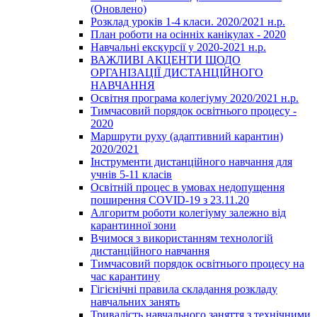
(Оновлено)
Розклад уроків 1-4 класи. 2020/2021 н.р.
План роботи на осінніх канікулах - 2020
Навчальні екскурсії у 2020-2021 н.р.
ВАЖЛИВІ АКЦЕНТИ ЩОДО
ОРГАНІЗАЦІЇ ДИСТАНЦІЙНОГО
НАВЧАННЯ
Освітня програма колегіуму 2020/2021 н.р.
Тимчасовий порядок освітнього процесу -
2020
Маршрути руху (адаптивний карантин)
2020/2021
Інструменти дистанційного навчання для
учнів 5-11 класів
Освітній процес в умовах недопущення
поширення COVID-19 з 23.11.20
Алгоритм роботи колегіуму залежно від
карантинної зони
Вчимося з використанням технологій
дистанційного навчання
Тимчасовий порядок освітнього процесу на
час карантину
Гігієнічні правила складання розкладу
навчальних занять
Тривалість навчального заняття з технічними