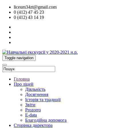
liceum34zt@gmail.com
0 (412) 47 45 23
0 (412) 43 14 19
Toggle navigation
Головна
Про ліцей
Діяльність
Досягнення
Історія та традиції
Звіти
Prozorro
E-data
Благодійна допомога
Сторінка директора