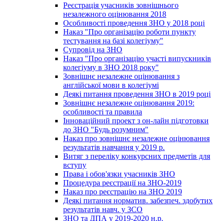
Реєстрація учасників зовнішнього
незалежного оцінювання 2018
Особливості проведення ЗНО у 2018 році
Наказ "Про організацію роботи пункту
тестування на базі колегіуму"
Супровід на ЗНО
Наказ "Про організацію участі випускників
колегіуму в ЗНО 2018 року"
Зовнішнє незалежне оцінювання з
англійської мови в колегіумі
Деякі питання проведення ЗНО в 2019 році
Зовнішнє незалежне оцінювання 2019:
особливості та правила
Інноваційний проект з он-лайн підготовки
до ЗНО "Будь розумним"
Наказ про зовнішнє незалежне оцінювання
результатів навчання у 2019 р.
Витяг з переліку конкурсних предметів для
вступу
Права і обов'язки учасників ЗНО
Процедура реєстрації на ЗНО-2019
Наказ про реєстрацію на ЗНО 2019
Деякі питання норматив. забезпеч. здобутих
результатів навч. у ЗСО
ЗНО та ДПА у 2019-2020 н.р.