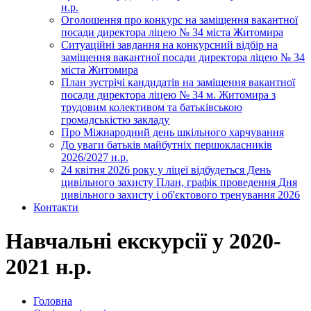
н.р.
Оголошення про конкурс на заміщення вакантної
посади директора ліцею № 34 міста Житомира
Ситуаційні завдання на конкурсний відбір на
заміщення вакантної посади директора ліцею № 34
міста Житомира
План зустрічі кандидатів на заміщення вакантної
посади директора ліцею № 34 м. Житомира з
трудовим колективом та батьківською
громадськістю закладу
Про Міжнародний день шкільного харчування
До уваги батьків майбутніх першокласників
2026/2027 н.р.
24 квітня 2026 року у ліцеї відбудеться День
цивільного захисту План, графік проведення Дня
цивільного захисту і об'єктового тренування 2026
Контакти
Навчальні екскурсії у 2020-
2021 н.р.
Головна