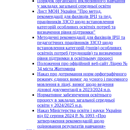
Порядок організації інклюзивного навчання
у закладах загальної середньої освіти
Лист МОН України "Про метод.
рекомендації для фахівців ІРЦ та пед.
працівників ЗЗСО щодо встановлення
категорій особливих освітніх потреб та
визначення рівня підтримки"
Методичні рекомендації для фахівців ІРЦ та
педагогічних працівників ЗЗСО щодо
встановлення категорій (типів) особливих
освітніх потреб (труднощів) та визначення
рівня підтримки в освітньому процесі
Положення про офіційний веб-сайт Ліцею №
34 міста Житомира
Наказ про дотримання норм орфографічного
режиму, єдиних вимог до усного і писемного
мовлення в ліцеї, вимог щодо ведення
ділової документації в 2023/2024 н.р.
Нормативне забезпечення освітнього
процесу в закладах загальної середньої
освіти у 2024/2025 н.р.
Наказ Міністерства освіти і науки України
від 02 серпня 2024 Р. № 1093 «Про
затвердження рекомендацій щодо
оцінювання результатів навчання»