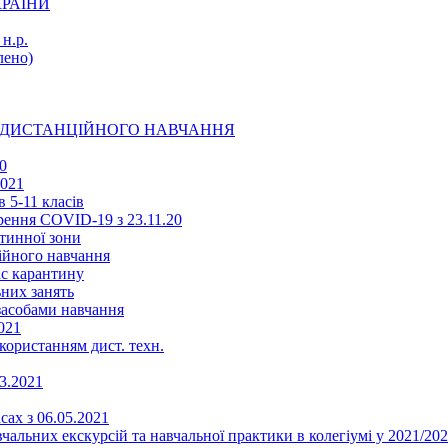
КРАЇНИ
н.р.
ено)
Ї ДИСТАНЦІЙНОГО НАВЧАННЯ
0
2021
 5-11 класів
ення COVID-19 з 23.11.20
тинної зони
ійного навчання
ас карантину
ьних занять
 засобами навчання
021
икористанням дист. техн.
03.2021
сах з 06.05.2021
альних екскурсій та навчальної практики в колегіумі у 2021/202