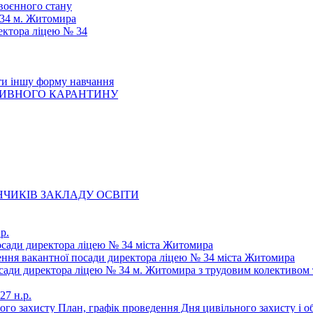
 воєнного стану
 34 м. Житомира
ектора ліцею № 34
ти іншу форму навчання
ТИВНОГО КАРАНТИНУ
ЧИКІВ ЗАКЛАДУ ОСВІТИ
р.
осади директора ліцею № 34 міста Житомира
щення вакантної посади директора ліцею № 34 міста Житомира
осади директора ліцею № 34 м. Житомира з трудовим колективом 
27 н.р.
ьного захисту План, графік проведення Дня цивільного захисту і 