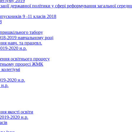
легіуму 2019
ізації державної політики у сфері реформування загальної серед
ускників 9 -11 класів 2018
8
в пришкільного табору
018-2019 навчальному році
ня навч. та працевл.
019-2020 н.р.
ення освітнього процесу
вітньому процесі ЖМК
 колегіумі
19-2020 н.р.
 н.р.
ня якості освіти
2019-2020 н.р.
асів