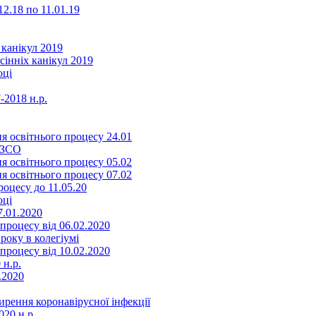
2.18 по 11.01.19
 канікул 2019
сінніх канікул 2019
оці
-2018 н.р.
я освітнього процесу 24.01
ЗЗСО
я освітнього процесу 05.02
я освітнього процесу 07.02
оцесу до 11.05.20
оці
7.01.2020
роцесу від 06.02.2020
року в колегіумі
роцесу від 10.02.2020
 н.р.
.2020
ення коронавірусної інфекції
20 н.р.