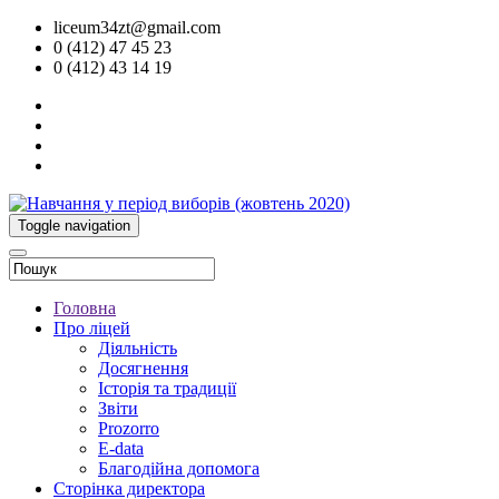
liceum34zt@gmail.com
0 (412) 47 45 23
0 (412) 43 14 19
Toggle navigation
Головна
Про ліцей
Діяльність
Досягнення
Історія та традиції
Звіти
Prozorro
E-data
Благодійна допомога
Сторінка директора