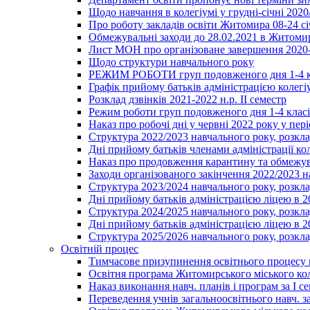
Щодо навчання в колегіумі у грудні-січні 2020
Про роботу закладів освіти Житомира 08-24 сі
Обмежувальні заходи до 28.02.2021 в Житоми
Лист МОН про організоване завершення 2020-
Щодо структури навчального року
РЕЖИМ РОБОТИ груп подовженого дня 1-4 к
Графік прийому батьків адміністрацією колегіу
Розклад дзвінків 2021-2022 н.р. ІІ семестр
Режим роботи груп подовженого дня 1-4 класів
Наказ про робочі дні у червні 2022 року у пері
Структура 2022/2023 навчального року, розкла
Дні прийому батьків членами адміністрації ко
Наказ про продовження карантину та обмежува
Заходи організованого закінчення 2022/2023 
Структура 2023/2024 навчального року, розкла
Дні прийому батьків адміністрацією ліцею в 
Структура 2024/2025 навчального року, розкла
Дні прийому батьків адміністрацією ліцею в 
Структура 2025/2026 навчального року, розкла
Освітній процес
Тимчасове призупинення освітнього процесу 
Освітня програма Житомирського міського ко
Наказ виконання навч. планів і програм за І се
Переведення учнів загальноосвітнього навч. з