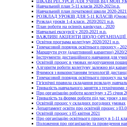
ЦІКАВІ РЕСУРСИ ДЛЯ УЧНІВ ВІД МОН У
Навчальний план 5-11 класів 2020-2021н.р.
Навчальний план початкової школи 2020-2021 
РОЗКЛАД УРОКІВ ДЛЯ 5-11 КЛАСІВ (Оновл
Розклад уроків 1-4 класи. 2020/2021 н.р.
План роботи на осінніх канікулах - 2020
Навчальні екскурсії у 2020-2021 н.р.
ВАЖЛИВІ АКЦЕНТИ ЩОДО ОРГАНІЗАЦІ
Освітня програма колегіуму 2020/2021 н.р.
Тимчасовий порядок освітнього процесу - 202
Маршрути руху (адаптивний карантин) 2020/
Інструменти дистанційного навчання для учнів
Освітній процес в умовах недопущення пошир
Алгоритм роботи колегіуму залежно від каран
Вчимося з використанням технологій дистанц
Тимчасовий порядок освітнього процесу на ч
Гігієнічні правила складання розкладу навчал
Тривалість навчального заняття з технічними
Про організацію роботи колегіуму з 25 січня 2
Тривалість та форми роботи під час уроку з в
Освітній процес у складних погодних умовах
Департамент освіти про освітній процес з 03.
Освітній процес з 05 квітня 2021
Про організацію освітнього процесу в 1-11 кла
Положення про організацію та проведення навч