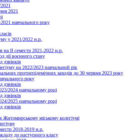
/2021
чня 2021
рі
2021 навчального року
ласів
му у 2021/2022 н.р.
 на ІІ семестр 2021-2022 н.р.
од дії воєнного стану
д дзвінків
легіуму на 2022/2023 навчальний рік
льних протиепідемічних заходів до 30 червня 2023 року
навчального року
д дзвінків
2023/2024 навчальному році
д дзвінків
2024/2025 навчальному році
д дзвінків
в Житомирському міському колегіумі
легіуму
местр 2018-2019 н.р.
акладу до наступного класу