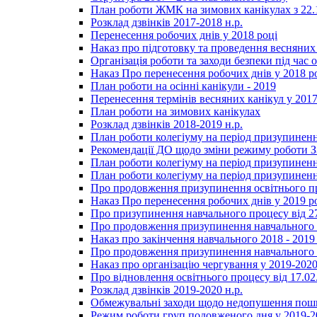
План роботи ЖМК на зимових канікулах з 22.1
Розклад дзвінків 2017-2018 н.р.
Перенесення робочих днів у 2018 році
Наказ про підготовку та проведення весняних
Організація роботи та заходи безпеки під час о
Наказ Про перенесення робочих днів у 2018 р
План роботи на осінні канікули - 2019
Перенесення термінів весняних канікул у 2017
План роботи на зимових канікулах
Розклад дзвінків 2018-2019 н.р.
План роботи колегіуму на період призупиненн
Рекомендації ДО щодо зміни режиму роботи 
План роботи колегіуму на період призупиненн
План роботи колегіуму на період призупиненн
Про продовження призупинення освітнього пр
Наказ Про перенесення робочих днів у 2019 р
Про призупинення навчального процесу від 2
Про продовження призупинення навчального п
Наказ про закінчення навчального 2018 - 2019 
Про продовження призупинення навчального п
Наказ про організацію чергування у 2019-2020
Про відновлення освітнього процесу від 17.02
Розклад дзвінків 2019-2020 н.р.
Обмежувальні заходи щодо недопушення пошир
Режим роботи груп подовженого дня у 2019-20