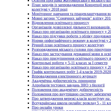
Освітня програма Житомирського міського ко
План заходів із запровадження Концепції реал
колегіумі у 2018 році
Моніторинг навчання та працевлаштування вип
Мовні загони "Сонячних зайчиків" влітку 201
Відновлення освітнього процессу
Організація дозвіллєвої діяльності вихованці
Наказ про організацію освітнього процесу у 2
Наказ про підсумки роботи з обліку продовжен
Норми орфографічного режиму в колегіумі у 2
Річний план освітнього процесу колегіуму
Розпорядження міського голови про призупин
Наказ про застосування державної мови в ос
Наказ про призупинення освітнього процесу в
Контрольні роботи у 5-11 класах за І семестр
Наказ про організацію освітнього процесу у 20
Графік контрольних робіт 1-4 класів 2019-2020
Впровадження електронного журналу
Академічна доброчесність: принципи
Апробація тестових завдань ЗНО з біології
Положення про академічну доброчесність
Положення про внутрішню систему забезпечен
Про затвердження мережі класів колегіуму на 
Всеукраїнська школа онлайн: розклад 5 - 11 кл
Про онлайн уроки