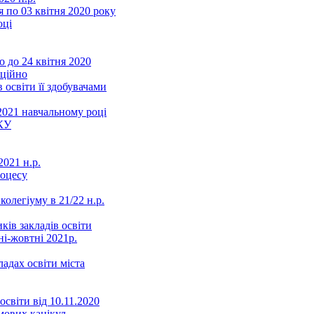
 по 03 квітня 2020 року
оці
 до 24 квітня 2020
нційно
 освіти її здобувачами
2021 навчальному році
КУ
021 н.р.
роцесу
колегіуму в 21/22 н.р.
ків закладів освіти
ні-жовтні 2021р.
ладах освіти міста
освіти від 10.11.2020
мових канікул