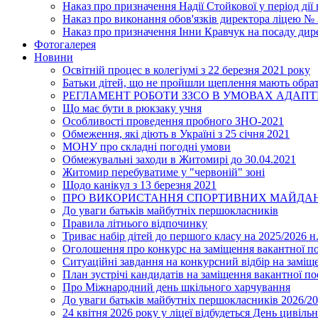
Наказ про призначення Надії Стойкової у період дії
Наказ про виконання обов'язків директора ліцею №
Наказ про призначення Інни Кравчук на посаду дир
Фотогалерея
Новини
Освітній процес в колегіумі з 22 березня 2021 року
Батьки дітей, що не пройшли щеплення мають обра
РЕГЛАМЕНТ РОБОТИ ЗЗСО В УМОВАХ АДАП
Що має бути в рюкзаку учня
Особливості проведення пробного ЗНО-2021
Обмеження, які діють в Україні з 25 січня 2021
МОНУ про складні погодні умови
Обмежувальні заходи в Житомирі до 30.04.2021
Житомир перебуватиме у "червоній" зоні
Щодо канікул з 13 березня 2021
ПРО ВИКОРИСТАННЯ СПОРТИВНИХ МАЙДАН
До уваги батьків майбутніх першокласників
Правила літнього відпочинку
Триває набір дітей до першого класу на 2025/2026 н.
Оголошення про конкурс на заміщення вакантної п
Ситуаційні завдання на конкурсний відбір на замі
План зустрічі кандидатів на заміщення вакантної п
Про Міжнародний день шкільного харчування
До уваги батьків майбутніх першокласників 2026/20
24 квітня 2026 року у ліцеї відбудеться День цивіл