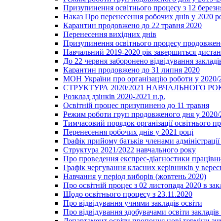
Призупинення освітнього процесу з 12 березня
Наказ Про перенесення робочих днів у 2020 р
Карантин продовжено до 22 травня 2020
Перенесення вихідних днів
Призупинення освітнього процесу продовжено
Навчальний 2019-2020 рік завершиться диста
До 22 червня заборонено відвідування закладів
Карантин продовжено до 31 липня 2020
МОН України про організацію роботи у 2020/
СТРУКТУРА 2020/2021 НАВЧАЛЬНОГО РО
Розклад дзінків 2020-2021 н.р.
Освітній процес призупинено до 11 травня
Режим роботи груп продовженого дня у 2020/2
Тимчасовий порядок організації освітнього п
Перенесення робочих днів у 2021 році
Графік прийому батьків членами адміністрації 
Структура 2021/2022 навчального року
Про проведення експрес-діагностики працівни
Графік чергування класних керівників у верес
Навчання у період виборів (жовтень 2020)
Про освітній процес з 02 листопада 2020 в зак
Щодо освітнього процесу з 23.11.2020
Про відвідування учнями закладів освіти
Про відвідування здобувачами освіти закладів 
Департамент освіти пропонує нові терміни зи