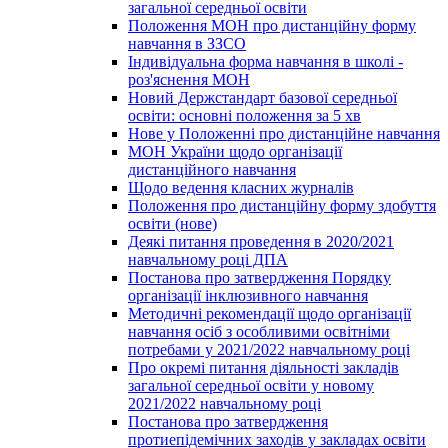
загальної середньої освіти
Положення МОН про дистанційну форму
навчання в ЗЗСО
Індивідуальна форма навчання в школі -
роз'яснення МОН
Новий Держстандарт базової середньої
освіти: основні положення за 5 хв
Нове у Положенні про дистанційне навчання
МОН України щодо організації
дистанційного навчання
Щодо ведення класних журналів
Положення про дистанційну форму здобуття
освіти (нове)
Деякі питання проведення в 2020/2021
навчальному році ДПА
Постанова про затвердження Порядку
організації інклюзивного навчання
Методичні рекомендації щодо організації
навчання осіб з особливими освітніми
потребами у 2021/2022 навчальному році
Про окремі питання діяльності закладів
загальної середньої освіти у новому
2021/2022 навчальному році
Постанова про затвердження
протиепідемічних заходів у закладах освіти