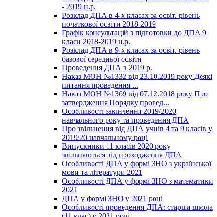
- 2019 н.р.
Розклад ДПА в 4-х класах за освіт. рівень
початкової освіти 2018-2019
Графік консультацій з підготовки до ДПА 9
класи 2018-2019 н.р.
Розклад ДПА в 9-х класах за освіт. рівень
базової середньої освіти
Проведення ДПА в 2019 р.
Наказ МОН №1332 від 23.10.2019 року Деякі
питання проведення ...
Наказ МОН №1369 від 07.12.2018 року Про
затвердження Порядку провед...
Особливості закінчення 2019/2020
навчального року та проведення ДПА
Про звільнення від ДПА учнів 4 та 9 класів у
2019/20 навчальному році
Випускники 11 класів 2020 року
звільняються від проходження ДПА
Особливості ДПА у формі ЗНО з української
мови та літератури 2021
Особливості ДПА у формі ЗНО з математики
2021
ДПА у формі ЗНО у 2021 році
Особливості проведення ДПА: старша школа
(11 клас) у 2021 році