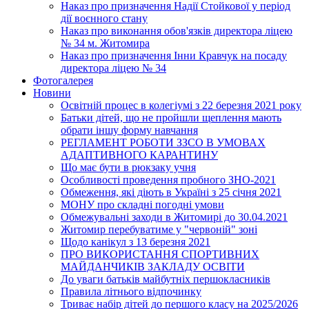
Наказ про призначення Надії Стойкової у період
дії воєнного стану
Наказ про виконання обов'язків директора ліцею
№ 34 м. Житомира
Наказ про призначення Інни Кравчук на посаду
директора ліцею № 34
Фотогалерея
Новини
Освітній процес в колегіумі з 22 березня 2021 року
Батьки дітей, що не пройшли щеплення мають
обрати іншу форму навчання
РЕГЛАМЕНТ РОБОТИ ЗЗСО В УМОВАХ
АДАПТИВНОГО КАРАНТИНУ
Що має бути в рюкзаку учня
Особливості проведення пробного ЗНО-2021
Обмеження, які діють в Україні з 25 січня 2021
МОНУ про складні погодні умови
Обмежувальні заходи в Житомирі до 30.04.2021
Житомир перебуватиме у "червоній" зоні
Щодо канікул з 13 березня 2021
ПРО ВИКОРИСТАННЯ СПОРТИВНИХ
МАЙДАНЧИКІВ ЗАКЛАДУ ОСВІТИ
До уваги батьків майбутніх першокласників
Правила літнього відпочинку
Триває набір дітей до першого класу на 2025/2026