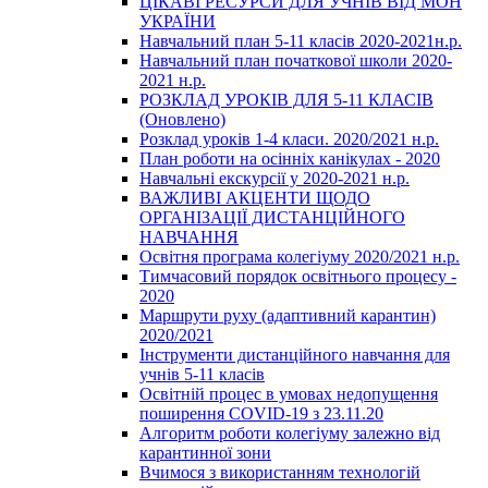
ЦІКАВІ РЕСУРСИ ДЛЯ УЧНІВ ВІД МОН
УКРАЇНИ
Навчальний план 5-11 класів 2020-2021н.р.
Навчальний план початкової школи 2020-
2021 н.р.
РОЗКЛАД УРОКІВ ДЛЯ 5-11 КЛАСІВ
(Оновлено)
Розклад уроків 1-4 класи. 2020/2021 н.р.
План роботи на осінніх канікулах - 2020
Навчальні екскурсії у 2020-2021 н.р.
ВАЖЛИВІ АКЦЕНТИ ЩОДО
ОРГАНІЗАЦІЇ ДИСТАНЦІЙНОГО
НАВЧАННЯ
Освітня програма колегіуму 2020/2021 н.р.
Тимчасовий порядок освітнього процесу -
2020
Маршрути руху (адаптивний карантин)
2020/2021
Інструменти дистанційного навчання для
учнів 5-11 класів
Освітній процес в умовах недопущення
поширення COVID-19 з 23.11.20
Алгоритм роботи колегіуму залежно від
карантинної зони
Вчимося з використанням технологій