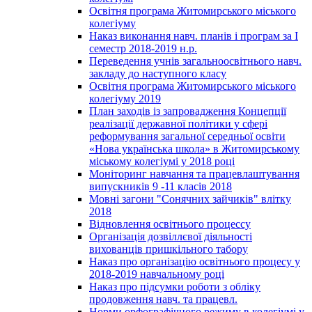
Освітня програма Житомирського міського
колегіуму
Наказ виконання навч. планів і програм за І
семестр 2018-2019 н.р.
Переведення учнів загальноосвітнього навч.
закладу до наступного класу
Освітня програма Житомирського міського
колегіуму 2019
План заходів із запровадження Концепції
реалізації державної політики у сфері
реформування загальної середньої освіти
«Нова українська школа» в Житомирському
міському колегіумі у 2018 році
Моніторинг навчання та працевлаштування
випускників 9 -11 класів 2018
Мовні загони "Сонячних зайчиків" влітку
2018
Відновлення освітнього процессу
Організація дозвіллєвої діяльності
вихованців пришкільного табору
Наказ про організацію освітнього процесу у
2018-2019 навчальному році
Наказ про підсумки роботи з обліку
продовження навч. та працевл.
Норми орфографічного режиму в колегіумі у