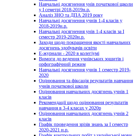
Навчальні досягнення унів початкової щколи
у І семетрі 2018-2019н.р.
Аналіз ЗНО та ДПА 2019 року
Навчальні досягнення учнів 1-4 класів у
2018-2019н.р.
Навчальні досягнення унів 1-4 класів за І
семестр 2019-2020н.р.
Заходи щодо покращення якості навчальних
досягнень здобувачів освіти
Е-журнали - 2020 в колегіумі
Вимоги до ведення учнівських зошитів і
орфографічний режим
Навчальні досягнення учнів 1 семестр 2019-
2020
Оцінювання та фіксація результатів навчання
учнів початкової школи
Оцінювання навчальних досягнень учнів 1
класів
Рекомендації щодо оцінювання результатів
навчання в 3-4 класах у 2020р
Оцінювання навчальних досягнень учнів 2
класів
Графік проведення зрізів знань за І семестр
2020-2021 н.р.
Графік контрольних робіт з української мови