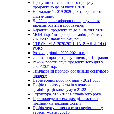
Призупинення освітнього процесу
продовжено до 24 квітня 2020
Навчальний 2019-2020 рік завершиться
дистанційно
До 22 червня заборонено відвідування
закладів освіти її здобувачами
Карантин продовжено до 31 липня 2020
МОН України про організацію роботи у
2020/2021 навчальному році
СТРУКТУРА 2020/2021 НАВЧАЛЬНОГО
РОКУ
Розклад дзінків 2020-2021 н.р.
Освітній процес призупинено до 11 травня
Режим роботи груп продовженого дня у
2020/2021 н.р.
Тимчасовий порядок організації освітнього
процесу
Перенесення робочих днів у 2021 році
Графік прийому батьків членами
адміністрації колегіуму в 21/22 н.р.
Структура 2021/2022 навчального року
Про проведення експрес-діагностики
працівників закладів освіти
Графік чергування класних керівників у
вересні-жовтні 2021р.