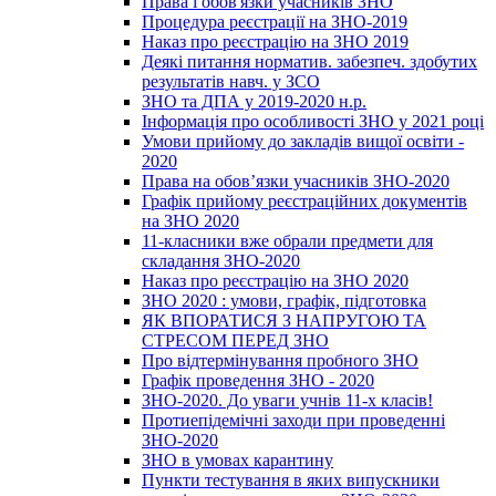
Права і обов'язки учасників ЗНО
Процедура реєстрації на ЗНО-2019
Наказ про реєстрацію на ЗНО 2019
Деякі питання норматив. забезпеч. здобутих
результатів навч. у ЗСО
ЗНО та ДПА у 2019-2020 н.р.
Інформація про особливості ЗНО у 2021 році
Умови прийому до закладів вищої освіти -
2020
Права на обов’язки учасників ЗНО-2020
Графік прийому реєстраційних документів
на ЗНО 2020
11-класники вже обрали предмети для
складання ЗНО-2020
Наказ про реєстрацію на ЗНО 2020
ЗНО 2020 : умови, графік, підготовка
ЯК ВПОРАТИСЯ З НАПРУГОЮ ТА
СТРЕСОМ ПЕРЕД ЗНО
Про відтермінування пробного ЗНО
Графік проведення ЗНО - 2020
ЗНО-2020. До уваги учнів 11-х класів!
Протиепідемічні заходи при проведенні
ЗНО-2020
ЗНО в умовах карантину
Пункти тестування в яких випускники