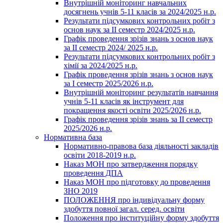
Внутрішній моніторинг навчальних
досягнень учнів 5-11 класів за 2024/2025 н.р.
Результати підсумкових контрольних робіт з
основ наук за ІІ семестр 2024/2025 н.р.
Графік проведення зрізів знань з основ наук
за ІІ семестр 2024/ 2025 н.р.
Результати підсумкових контрольних робіт з
хімії за 2024/2025 н.р.
Графік проведення зрізів знань з основ наук
за І семестр 2025/2026 н.р.
Внутрішній моніторинг результатів навчання
учнів 5-11 класів як інструмент для
покращення якості освіти 2025/2026 н.р.
Графік проведення зрізів знань за ІІ семестр
2025/2026 н.р.
Нормативна база
Нормативно-правова база діяльності закладів
освіти 2018-2019 н.р.
Наказ МОН про затвердження порядку
проведення ДПА
Наказ МОН про підготовку до проведення
ЗНО 2019
ПОЛОЖЕННЯ про індивідуальну форму
здобуття повної загал. серед. освіти
Положення про інституційну форму здобуття