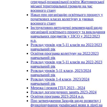
середньої,позашкільної освіти Житомирської
міської територіальної громади на час
воєнного стану
Наказ про організацію освітнього процесу у
початкових класах колегіуму в умовах
воєнного стану
Інструктивно-методичні рекомендації щодо
організації освітнього процесу та викладання
навчальних предметів у ЗЗСО у 2022/2023
н.р.
Розклад уроків для 5-11 класів на 2022/2023
навчальний рік
Освітня програма колегіуму на 2022/2023
навчальний рік
Розклад уроків для 5-11 класів на 2022-2023
навчальний рік
Розклад уроків 5-11 класи, 2023/2024
навчальний рік
Розклад уроків 1-4 класи, 2023/2024
навчальний рік
Мережа і режим ГПД 2023 - 2024
Розклад логопедичних занять 2023-2024
Освітня програма 2023-2024 н.р.
Про затвердження Заходів щодо розвитку і
функціонування української мови в ліцеї на