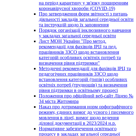
на період карантину у зв'язку поширенням
коронавірусної хвороби (COVID-19)
Про затвердження форм звітності з питань
діяльності закладів загальної середньої освіти
та інструкцій щодо їх заповнення
Порядок організації інклюзивного навчання
у закладах загальної середньої освіти
Лист МОН України "Про метод.
рекомендації для фахівців ІРЦ та пед.
працівників ЗЗСО щодо встановлення
категорій особливих освітніх потреб та
визначення рівня підтримки"
Методичні рекомендації для фахівців ІРЦ та
педагогічних працівників ЗЗСО щодо
встановлення категорій (типів) особливих
освітніх потреб (труднощів) та визначення
рівня підтримки в освітньому процесі
Положення про офіційний веб-сайт Ліцею №
34 міста Житомира
Наказ про дотримання норм орфографічного
режиму, єдиних вимог до усного і писемного
мовлення в ліцеї, вимог щодо ведення
ділової документації в 2023/2024 н.р.
Нормативне забезпечення освітнього
процесу в закладах загальної середньої