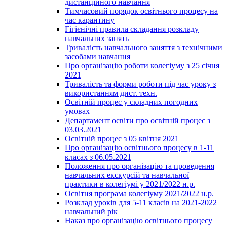
дистанційного навчання
Тимчасовий порядок освітнього процесу на
час карантину
Гігієнічні правила складання розкладу
навчальних занять
Тривалість навчального заняття з технічними
засобами навчання
Про організацію роботи колегіуму з 25 січня
2021
Тривалість та форми роботи під час уроку з
використанням дист. техн.
Освітній процес у складних погодних
умовах
Департамент освіти про освітній процес з
03.03.2021
Освітній процес з 05 квітня 2021
Про організацію освітнього процесу в 1-11
класах з 06.05.2021
Положення про організацію та проведення
навчальних екскурсій та навчальної
практики в колегіумі у 2021/2022 н.р.
Освітня програма колегіуму 2021/2022 н.р.
Розклад уроків для 5-11 класів на 2021-2022
навчальний рік
Наказ про організацію освітнього процесу