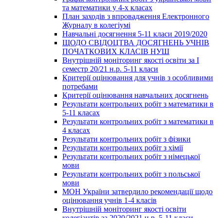
та математики у 4-х класах
План заходів з впровадження Електронного
Журналу в колегіумі
Навчальні досягнення 5-11 класи 2019/2020
ЩОДО СВІДОЦТВА ДОСЯГНЕНЬ УЧНІВ
ПОЧАТКОВИХ КЛАСІВ НУШ
Внутрішній моніторинг якості освіти за І
семестр 20/21 н.р. 5-11 класи
Критерії оцінювання для учнів з особливими
потребами
Критерії оцінювання навчальних досягнень
Результати контрольних робіт з математики в
5-11 класах
Результати контрольних робіт з математики в
4 класах
Результати контрольних робіт з фізики
Результати контрольних робіт з хімії
Результати контрольних робіт з німецької
мови
Результати контрольних робіт з польської
мови
МОН України затвердило рекомендації щодо
оцінювання учнів 1-4 класів
Внутрішній моніторинг якості освіти
колегіантів за 2020/2021 н.р. 5-11 класи