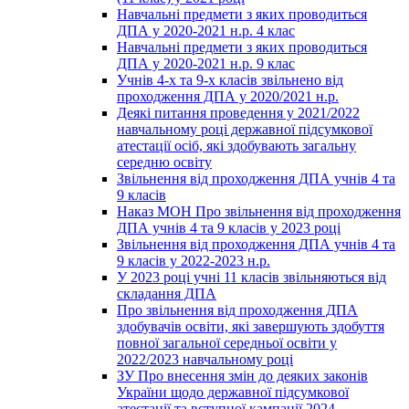
Навчальні предмети з яких проводиться
ДПА у 2020-2021 н.р. 4 клас
Навчальні предмети з яких проводиться
ДПА у 2020-2021 н.р. 9 клас
Учнів 4-х та 9-х класів звільнено від
проходження ДПА у 2020/2021 н.р.
Деякі питання проведення у 2021/2022
навчальному році державної підсумкової
атестації осіб, які здобувають загальну
середню освіту
Звільнення від проходження ДПА учнів 4 та
9 класів
Наказ МОН Про звільнення від проходження
ДПА учнів 4 та 9 класів у 2023 році
Звільнення від проходження ДПА учнів 4 та
9 класів у 2022-2023 н.р.
У 2023 році учні 11 класів звільняються від
складання ДПА
Про звільнення від проходження ДПА
здобувачів освіти, які завершують здобуття
повної загальної середньої освіти у
2022/2023 навчальному році
ЗУ Про внесення змін до деяких законів
України щодо державної підсумкової
атестації та вступної кампанії 2024