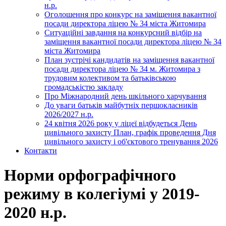
н.р.
Оголошення про конкурс на заміщення вакантної
посади директора ліцею № 34 міста Житомира
Ситуаційні завдання на конкурсний відбір на
заміщення вакантної посади директора ліцею № 34
міста Житомира
План зустрічі кандидатів на заміщення вакантної
посади директора ліцею № 34 м. Житомира з
трудовим колективом та батьківською
громадськістю закладу
Про Міжнародний день шкільного харчування
До уваги батьків майбутніх першокласників
2026/2027 н.р.
24 квітня 2026 року у ліцеї відбудеться День
цивільного захисту План, графік проведення Дня
цивільного захисту і об'єктового тренування 2026
Контакти
Норми орфографічного
режиму в колегіумі у 2019-
2020 н.р.