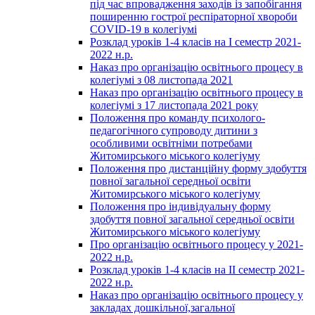
під час впровадження заходів із запобігання
поширенню гострої респіраторної хвороби
COVID-19 в колегіумі
Розклад уроків 1-4 класів на І семестр 2021-
2022 н.р.
Наказ про організацію освітнього процесу в
колегіумі з 08 листопада 2021
Наказ про організацію освітнього процесу в
колегіумі з 17 листопада 2021 року
Положення про команду психолого-
педагогічного супроводу дитини з
особливими освітніми потребами
Житомирського міського колегіуму
Положення про дистанційну форму здобуття
повної загальної середньої освіти
Житомирського міського колегіуму
Положення про індивідуальну форму
здобуття повної загальної середньої освіти
Житомирського міського колегіуму
Про організацію освітнього процесу у 2021-
2022 н.р.
Розклад уроків 1-4 класів на ІІ семестр 2021-
2022 н.р.
Наказ про організацію освітнього процесу у
закладах дошкільної,загальної