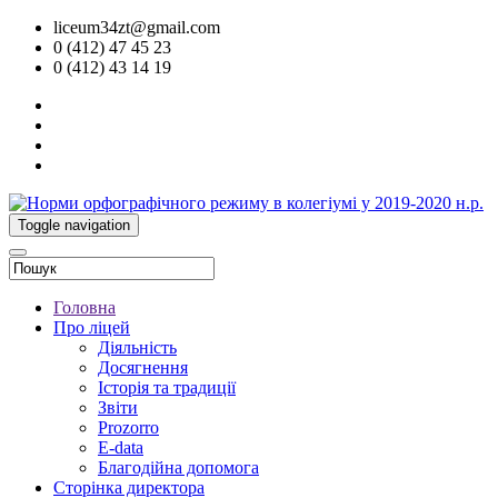
liceum34zt@gmail.com
0 (412) 47 45 23
0 (412) 43 14 19
Toggle navigation
Головна
Про ліцей
Діяльність
Досягнення
Історія та традиції
Звіти
Prozorro
E-data
Благодійна допомога
Сторінка директора