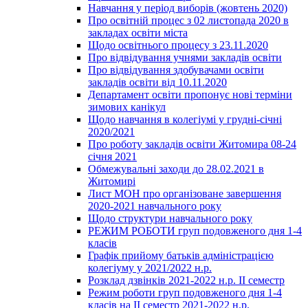
Навчання у період виборів (жовтень 2020)
Про освітній процес з 02 листопада 2020 в
закладах освіти міста
Щодо освітнього процесу з 23.11.2020
Про відвідування учнями закладів освіти
Про відвідування здобувачами освіти
закладів освіти від 10.11.2020
Департамент освіти пропонує нові терміни
зимових канікул
Щодо навчання в колегіумі у грудні-січні
2020/2021
Про роботу закладів освіти Житомира 08-24
січня 2021
Обмежувальні заходи до 28.02.2021 в
Житомирі
Лист МОН про організоване завершення
2020-2021 навчального року
Щодо структури навчального року
РЕЖИМ РОБОТИ груп подовженого дня 1-4
класів
Графік прийому батьків адміністрацією
колегіуму у 2021/2022 н.р.
Розклад дзвінків 2021-2022 н.р. ІІ семестр
Режим роботи груп подовженого дня 1-4
класів на ІІ семестр 2021-2022 н.р.