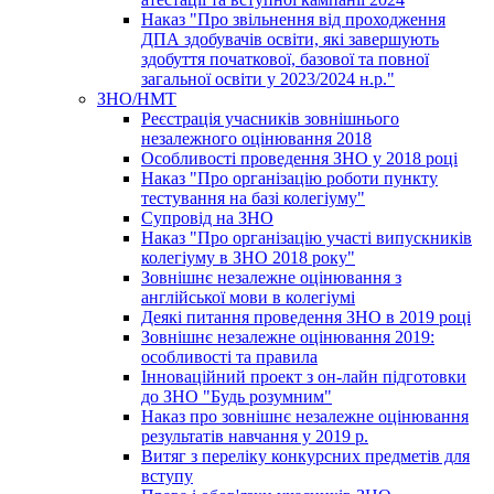
Наказ "Про звільнення від проходження
ДПА здобувачів освіти, які завершують
здобуття початкової, базової та повної
загальної освіти у 2023/2024 н.р."
ЗНО/НМТ
Реєстрація учасників зовнішнього
незалежного оцінювання 2018
Особливості проведення ЗНО у 2018 році
Наказ "Про організацію роботи пункту
тестування на базі колегіуму"
Супровід на ЗНО
Наказ "Про організацію участі випускників
колегіуму в ЗНО 2018 року"
Зовнішнє незалежне оцінювання з
англійської мови в колегіумі
Деякі питання проведення ЗНО в 2019 році
Зовнішнє незалежне оцінювання 2019:
особливості та правила
Інноваційний проект з он-лайн підготовки
до ЗНО "Будь розумним"
Наказ про зовнішнє незалежне оцінювання
результатів навчання у 2019 р.
Витяг з переліку конкурсних предметів для
вступу