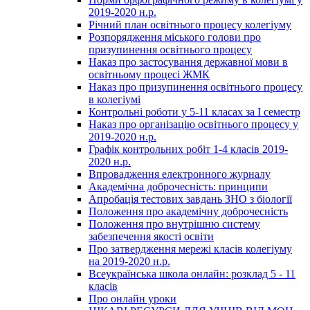
2019-2020 н.р.
Річний план освітнього процесу колегіуму
Розпорядження міського голови про
призупинення освітнього процесу
Наказ про застосування державної мови в
освітньому процесі ЖМК
Наказ про призупинення освітнього процесу
в колегіумі
Контрольні роботи у 5-11 класах за І семестр
Наказ про організацію освітнього процесу у
2019-2020 н.р.
Графік контрольних робіт 1-4 класів 2019-
2020 н.р.
Впровадження електронного журналу
Академічна доброчесність: принципи
Апробація тестових завдань ЗНО з біології
Положення про академічну доброчесність
Положення про внутрішню систему
забезпечення якості освіти
Про затвердження мережі класів колегіуму
на 2019-2020 н.р.
Всеукраїнська школа онлайн: розклад 5 - 11
класів
Про онлайн уроки