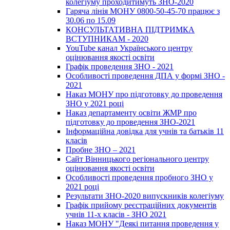
колегіуму проходитимуть ЗНО-2020
Гаряча лінія МОНУ 0800-50-45-70 працює з
30.06 по 15.09
КОНСУЛЬТАТИВНА ПІДТРИМКА
ВСТУПНИКАМ - 2020
YouTube канал Українського центру
оцінювання якості освіти
Графік проведення ЗНО - 2021
Особливості проведення ДПА у формі ЗНО -
2021
Наказ МОНУ про підготовку до проведення
ЗНО у 2021 році
Наказ департаменту освіти ЖМР про
підготовку до проведення ЗНО-2021
Інформаційна довідка для учнів та батьків 11
класів
Пробне ЗНО – 2021
Сайт Вінницького регіонального центру
оцінювання якості освіти
Особливості проведення пробного ЗНО у
2021 році
Результати ЗНО-2020 випускників колегіуму
Графік прийому реєстраційних документів
учнів 11-х класів - ЗНО 2021
Наказ МОНУ "Деякі питання проведення у