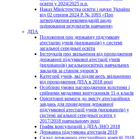
освіти у 2024/2025 н.р.
Наказ Міністерства освіти і науки України
від 02 серпня 2024 Р. № 1093 «Про
затвердження рекомендацій щодо
оцінювання результатів навчання»
ДПА
Положення про державну підсумкову
атестацію учнів (вихованців) у системі
загальної середньої освіти
Інструкція про звільнення від проходження
державної підсумкової атестації учнів
(вихованців) загальноосвітніх навчальних
закладів за станом здоров’я
Категорії учнів, які підлягають звільненню
від проходження ДПА в 2018 році
Особливі умови нагородження золотими і
срібними медалями випускників 11-х класів
Орієнтовні вимоги до змісту атестаційних
завдань для проведення державної
підсумкової атестації учнів (вихованців) у
системі загальної середньої освіти у
2017/2018 навчальному році
Графік консультацій з ДПА-ЗНО 2018
Державна підсумкова атестація 2019
Склад державних атестаційних комісій 2018