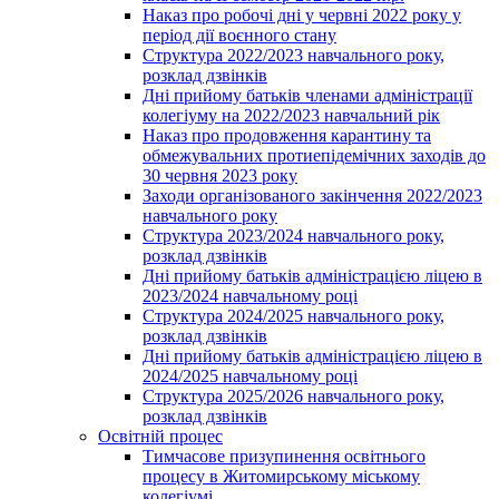
Наказ про робочі дні у червні 2022 року у
період дії воєнного стану
Структура 2022/2023 навчального року,
розклад дзвінків
Дні прийому батьків членами адміністрації
колегіуму на 2022/2023 навчальний рік
Наказ про продовження карантину та
обмежувальних протиепідемічних заходів до
30 червня 2023 року
Заходи організованого закінчення 2022/2023
навчального року
Структура 2023/2024 навчального року,
розклад дзвінків
Дні прийому батьків адміністрацією ліцею в
2023/2024 навчальному році
Структура 2024/2025 навчального року,
розклад дзвінків
Дні прийому батьків адміністрацією ліцею в
2024/2025 навчальному році
Структура 2025/2026 навчального року,
розклад дзвінків
Освітній процес
Тимчасове призупинення освітнього
процесу в Житомирському міському
колегіумі