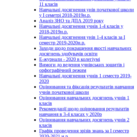
11 класів
Навчальні досягнення унів початкової щколи
у І семетрі 2018-2019н.р.
Аналіз ЗНО та ДПА 2019 року
Навчальні досягнення учнів 1-4 класів у
2018-2019н.р.
Навчальні досягнення унів 1-4 класів за І
семестр 2019-2020н.р.
Заходи щодо покращення якості навчальних
досягнень здобувачів освіти
Е-журнали - 2020 в колегіумі
Вимоги до ведення учнівських зошитів і
орфографічний режим
Навчальні досягнення учнів 1 семестр 2019-
2020
Оцінювання та фіксація результатів навчання
учнів початкової школи
Оцінювання навчальних досягнень учнів 1
класів
Рекомендації щодо оцінювання результатів
навчання в 3-4 класах у 2020р
Оцінювання навчальних досягнень учнів 2
класів
Графік проведення зрізів знань за І семестр
2020-2021 н.р.