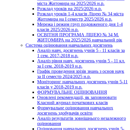
міста Житомира на 2025/2026 н.р.
Розклад уроків на 2025/2026 н.р.
Розклад уроків 1-4 класів Ліцею № 34 міста
Житомира на І семестр 2025/2026 н.р.
Мережа і режим груп подовженого дня 1-4
класів 2025/2026 н.р.
ОСВІТНЯ ПРОГРАМА ЛІЦЕЮ № 34 М.
ЖИТОМИРА на 2025/2026 навчальний рік
Система оцінювання навчальних досягнень
Аналіз навч. досягнень учнів 5 - 11 класів за
1 сем. 2017-2018 н.р.
Аналіз рівня навч. досягнень учнів 5 - 11 кл.
за І сем. 2018-2019 н.р.
Графік проведення зрізів знань з основ наук
за ІІ семестр 2024/2025 н.р.
Моніторинг навчальних досягнень учнів 5-11
класів у 2018-2019 н.р.
ФОРМУВАЛЬНЕ ОЦІНЮВАННЯ
Оновлені рекомендації, як заповнювати
Класний журнал початкових класів
Формувальне оцінювання навчальних
досягнень здобувачів освіти
Аналіз результатів зовнішнього незалежного
оцінювання
Оцінювання навчальних досягнень учнів 5-