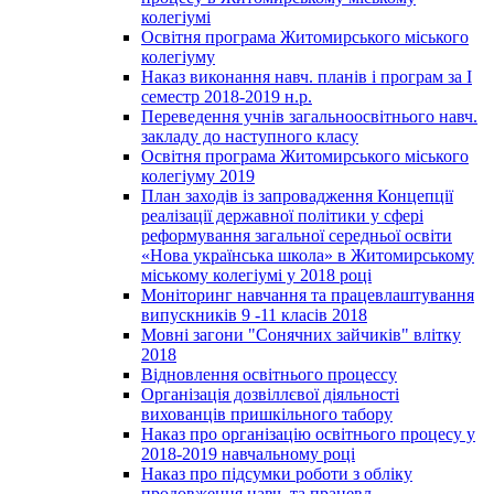
колегіумі
Освітня програма Житомирського міського
колегіуму
Наказ виконання навч. планів і програм за І
семестр 2018-2019 н.р.
Переведення учнів загальноосвітнього навч.
закладу до наступного класу
Освітня програма Житомирського міського
колегіуму 2019
План заходів із запровадження Концепції
реалізації державної політики у сфері
реформування загальної середньої освіти
«Нова українська школа» в Житомирському
міському колегіумі у 2018 році
Моніторинг навчання та працевлаштування
випускників 9 -11 класів 2018
Мовні загони "Сонячних зайчиків" влітку
2018
Відновлення освітнього процессу
Організація дозвіллєвої діяльності
вихованців пришкільного табору
Наказ про організацію освітнього процесу у
2018-2019 навчальному році
Наказ про підсумки роботи з обліку
продовження навч. та працевл.