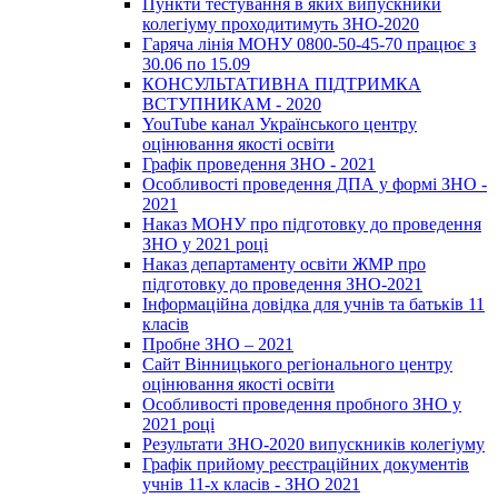
Пункти тестування в яких випускники
колегіуму проходитимуть ЗНО-2020
Гаряча лінія МОНУ 0800-50-45-70 працює з
30.06 по 15.09
КОНСУЛЬТАТИВНА ПІДТРИМКА
ВСТУПНИКАМ - 2020
YouTube канал Українського центру
оцінювання якості освіти
Графік проведення ЗНО - 2021
Особливості проведення ДПА у формі ЗНО -
2021
Наказ МОНУ про підготовку до проведення
ЗНО у 2021 році
Наказ департаменту освіти ЖМР про
підготовку до проведення ЗНО-2021
Інформаційна довідка для учнів та батьків 11
класів
Пробне ЗНО – 2021
Сайт Вінницького регіонального центру
оцінювання якості освіти
Особливості проведення пробного ЗНО у
2021 році
Результати ЗНО-2020 випускників колегіуму
Графік прийому реєстраційних документів
учнів 11-х класів - ЗНО 2021