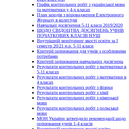
Графік контрольних робіт з української мови
та математики у 4-х класах
План заходів з впровадження Електронного
Журналу в колегіумі
Навчальні досягнення 5-11 класи 2019/2020
ЩОДО СВІДОЦТВА ДОСЯГНЕНЬ УЧНІВ
ПОЧАТКОВИХ КЛАСІВ НУШ
Внутрішній моніторинг якості освіти за І
семестр 20/21 н.р. 5-11 класи
Критерії оцінювання для учнів з особливими
потребами
Критерії оцінювання навчальних досягнень
Результати контрольних робіт з математики в
5-11 класах
Результати контрольних робіт з математики в
4 класах
Результати контрольних робіт з фізики
Результати контрольних робіт з хімії
Результати контрольних робіт з німецької
мови
Результати контрольних робіт з польської
мови
МОН України затвердило рекомендації щодо
оцінювання учнів 1-4 класів
Внутрішній моніторинг якості освіти