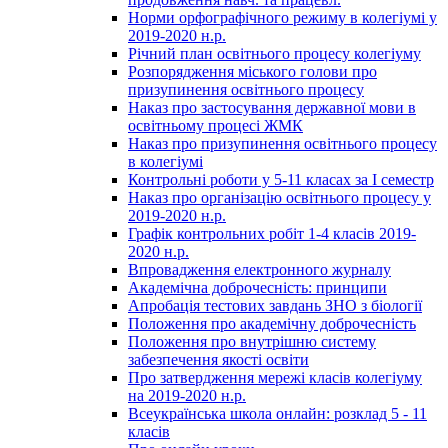
Норми орфографічного режиму в колегіумі у
2019-2020 н.р.
Річний план освітнього процесу колегіуму
Розпорядження міського голови про
призупинення освітнього процесу
Наказ про застосування державної мови в
освітньому процесі ЖМК
Наказ про призупинення освітнього процесу
в колегіумі
Контрольні роботи у 5-11 класах за І семестр
Наказ про організацію освітнього процесу у
2019-2020 н.р.
Графік контрольних робіт 1-4 класів 2019-
2020 н.р.
Впровадження електронного журналу
Академічна доброчесність: принципи
Апробація тестових завдань ЗНО з біології
Положення про академічну доброчесність
Положення про внутрішню систему
забезпечення якості освіти
Про затвердження мережі класів колегіуму
на 2019-2020 н.р.
Всеукраїнська школа онлайн: розклад 5 - 11
класів