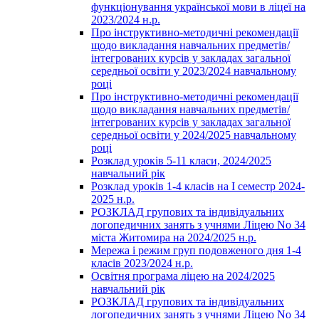
функціонування української мови в ліцеї на
2023/2024 н.р.
Про інструктивно-методичні рекомендації
щодо викладання навчальних предметів/
інтегрованих курсів у закладах загальної
середньої освіти у 2023/2024 навчальному
році
Про інструктивно-методичні рекомендації
щодо викладання навчальних предметів/
інтегрованих курсів у закладах загальної
середньої освіти у 2024/2025 навчальному
році
Розклад уроків 5-11 класи, 2024/2025
навчальний рік
Розклад уроків 1-4 класів на І семестр 2024-
2025 н.р.
РОЗКЛАД групових та індивідуальних
логопедичних занять з учнями Ліцею No 34
міста Житомира на 2024/2025 н.р.
Мережа і режим груп подовженого дня 1-4
класів 2023/2024 н.р.
Освітня програма ліцею на 2024/2025
навчальний рік
РОЗКЛАД групових та індивідуальних
логопедичних занять з учнями Ліцею No 34