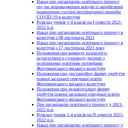
Наказ про організацію освітнього процесу
під час впровадження заходів із запобігання
поширенню гострої респіраторної хвороби
COVID-19 в колегіумі
Розклад уроків 1-4 класів на І семестр 2021-
2022 н.р.
Наказ про організацію освітнього процесу в
колегіумі з 08 листопада 2021
Наказ про організацію освітнього процесу в
колегіумі з 17 листопада 2021 року
Положення про команду психолого-
педагогічного супроводу дитини з
особливими освітніми потребами
Житомирського міського колегіуму
Положення про дистанційну форму здобуття
повної загальної середньої освіти
Житомирського міського колегіуму
Положення про індивідуальну форму
здобуття повної загальної середньої освіти
Житомирського міського колегіуму
Про організацію освітнього процесу у 2021-
2022 н.р.
Розклад уроків 1-4 класів на ІІ семестр 2021-
2022 н.р.
Наказ про організацію освітнього процесу у