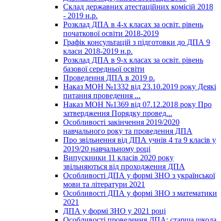
Склад державних атестаційних комісій 2018
- 2019 н.р.
Розклад ДПА в 4-х класах за освіт. рівень
початкової освіти 2018-2019
Графік консультацій з підготовки до ДПА 9
класи 2018-2019 н.р.
Розклад ДПА в 9-х класах за освіт. рівень
базової середньої освіти
Проведення ДПА в 2019 р.
Наказ МОН №1332 від 23.10.2019 року Деякі
питання проведення ...
Наказ МОН №1369 від 07.12.2018 року Про
затвердження Порядку провед...
Особливості закінчення 2019/2020
навчального року та проведення ДПА
Про звільнення від ДПА учнів 4 та 9 класів у
2019/20 навчальному році
Випускники 11 класів 2020 року
звільняються від проходження ДПА
Особливості ДПА у формі ЗНО з української
мови та літератури 2021
Особливості ДПА у формі ЗНО з математики
2021
ДПА у формі ЗНО у 2021 році
Особливості проведення ДПА: старша школа