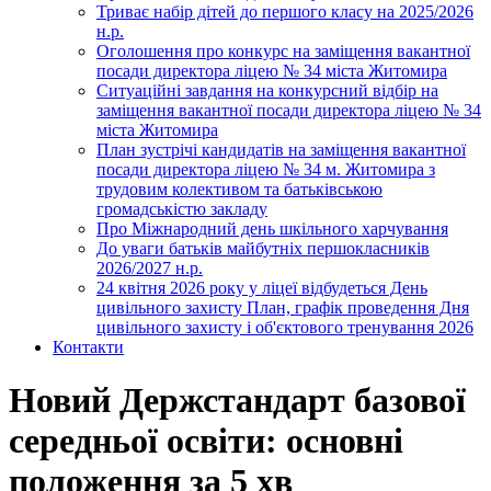
Триває набір дітей до першого класу на 2025/2026
н.р.
Оголошення про конкурс на заміщення вакантної
посади директора ліцею № 34 міста Житомира
Ситуаційні завдання на конкурсний відбір на
заміщення вакантної посади директора ліцею № 34
міста Житомира
План зустрічі кандидатів на заміщення вакантної
посади директора ліцею № 34 м. Житомира з
трудовим колективом та батьківською
громадськістю закладу
Про Міжнародний день шкільного харчування
До уваги батьків майбутніх першокласників
2026/2027 н.р.
24 квітня 2026 року у ліцеї відбудеться День
цивільного захисту План, графік проведення Дня
цивільного захисту і об'єктового тренування 2026
Контакти
Новий Держстандарт базової
середньої освіти: основні
положення за 5 хв