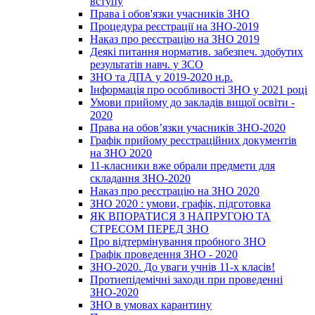
вступу
Права і обов'язки учасників ЗНО
Процедура реєстрації на ЗНО-2019
Наказ про реєстрацію на ЗНО 2019
Деякі питання норматив. забезпеч. здобутих
результатів навч. у ЗСО
ЗНО та ДПА у 2019-2020 н.р.
Інформація про особливості ЗНО у 2021 році
Умови прийому до закладів вищої освіти -
2020
Права на обов’язки учасників ЗНО-2020
Графік прийому реєстраційних документів
на ЗНО 2020
11-класники вже обрали предмети для
складання ЗНО-2020
Наказ про реєстрацію на ЗНО 2020
ЗНО 2020 : умови, графік, підготовка
ЯК ВПОРАТИСЯ З НАПРУГОЮ ТА
СТРЕСОМ ПЕРЕД ЗНО
Про відтермінування пробного ЗНО
Графік проведення ЗНО - 2020
ЗНО-2020. До уваги учнів 11-х класів!
Протиепідемічні заходи при проведенні
ЗНО-2020
ЗНО в умовах карантину