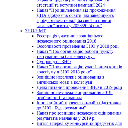
атестації та вступної кампанії 2024
Наказ "Про звільнення від проходження
ДПА здобувачів освіти, які завершують
здобуття початкової, базової та повної
загальної освіти у 2023/2024 н.р."
ЗНО/НМТ
Реєстрація учасників зовнішнього
незалежного оцінювання 2018
Особливості проведення ЗНО у 2018 році
Наказ "Про організацію роботи пункту
тестування на базі колегіуму"
Супровід на ЗНО
Наказ "Про організацію участі випускників
колегіуму в ЗНО 2018 року"
Зовнішнє незалежне оцінювання з
англійської мови в колегіумі
Деякі питання проведення ЗНО в 2019 році
Зовнішнє незалежне оцінювання 2019:
особливості та правила
Інноваційний проект з он-лайн підготовки
до ЗНО "Будь розумним"
Наказ про зовнішнє незалежне оцінювання
результатів навчання у 2019 р.
Витяг з переліку конкурсних предметів для