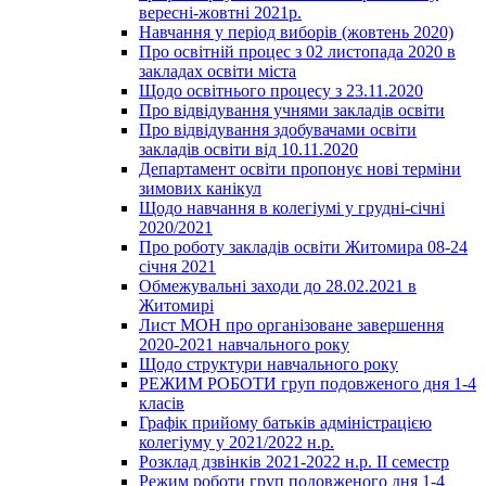
вересні-жовтні 2021р.
Навчання у період виборів (жовтень 2020)
Про освітній процес з 02 листопада 2020 в
закладах освіти міста
Щодо освітнього процесу з 23.11.2020
Про відвідування учнями закладів освіти
Про відвідування здобувачами освіти
закладів освіти від 10.11.2020
Департамент освіти пропонує нові терміни
зимових канікул
Щодо навчання в колегіумі у грудні-січні
2020/2021
Про роботу закладів освіти Житомира 08-24
січня 2021
Обмежувальні заходи до 28.02.2021 в
Житомирі
Лист МОН про організоване завершення
2020-2021 навчального року
Щодо структури навчального року
РЕЖИМ РОБОТИ груп подовженого дня 1-4
класів
Графік прийому батьків адміністрацією
колегіуму у 2021/2022 н.р.
Розклад дзвінків 2021-2022 н.р. ІІ семестр
Режим роботи груп подовженого дня 1-4