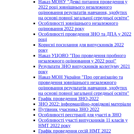
Наказ МОНУ "Деякі питання проведення у
2022 році зовнішнього незалежного
оцінювання результатів навчання, здобутих
на основі повної загальної середньої освіти"
Особливості зовнішнього незалежного
оцінювання 2022 року
Особливості проведення ЗНО та ДПА у 2022
році
Корисні посилання для випускників 2022
року
Наказ УЦОЯО "Про проведення пробного
незалежного оцінювання у 2022 році"
Результати ЗНО випускників колегіуму 2021
року
Наказ МОН України "Про організацію та
проведення зовнішнього незалежного
оцінювання результатів навчання, здобутих
на основі повної загальної середньої освіти"
Графік проведення ЗНО-2022
ЗНО 2022: інформаційно-довідкові матеріали
Путівник учасника ЗНО 2022
Особливості реєстрації для участі в ЗНО
Особливості участі випускників 11 класів у
НМТ 2022 року
Графік проведення сесій НМТ 2022