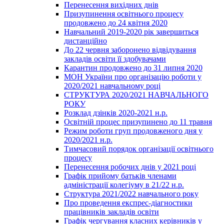
Перенесення вихідних днів
Призупинення освітнього процесу
продовжено до 24 квітня 2020
Навчальний 2019-2020 рік завершиться
дистанційно
До 22 червня заборонено відвідування
закладів освіти її здобувачами
Карантин продовжено до 31 липня 2020
МОН України про організацію роботи у
2020/2021 навчальному році
СТРУКТУРА 2020/2021 НАВЧАЛЬНОГО
РОКУ
Розклад дзінків 2020-2021 н.р.
Освітній процес призупинено до 11 травня
Режим роботи груп продовженого дня у
2020/2021 н.р.
Тимчасовий порядок організації освітнього
процесу
Перенесення робочих днів у 2021 році
Графік прийому батьків членами
адміністрації колегіуму в 21/22 н.р.
Структура 2021/2022 навчального року
Про проведення експрес-діагностики
працівників закладів освіти
Графік чергування класних керівників у