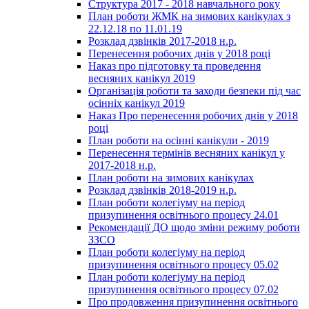
Структура 2017 - 2018 навчального року
План роботи ЖМК на зимових канікулах з
22.12.18 по 11.01.19
Розклад дзвінків 2017-2018 н.р.
Перенесення робочих днів у 2018 році
Наказ про підготовку та проведення
весняних канікул 2019
Організація роботи та заходи безпеки під час
осінніх канікул 2019
Наказ Про перенесення робочих днів у 2018
році
План роботи на осінні канікули - 2019
Перенесення термінів весняних канікул у
2017-2018 н.р.
План роботи на зимових канікулах
Розклад дзвінків 2018-2019 н.р.
План роботи колегіуму на період
призупинення освітнього процесу 24.01
Рекомендації ДО щодо зміни режиму роботи
ЗЗСО
План роботи колегіуму на період
призупинення освітнього процесу 05.02
План роботи колегіуму на період
призупинення освітнього процесу 07.02
Про продовження призупинення освітнього