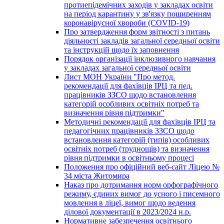
протиепідемічних заходів у закладах освіти
на період карантину у зв'язку поширенням
коронавірусної хвороби (COVID-19)
Про затвердження форм звітності з питань
діяльності закладів загальної середньої освіти
та інструкцій щодо їх заповнення
Порядок організації інклюзивного навчання
у закладах загальної середньої освіти
Лист МОН України "Про метод.
рекомендації для фахівців ІРЦ та пед.
працівників ЗЗСО щодо встановлення
категорій особливих освітніх потреб та
визначення рівня підтримки"
Методичні рекомендації для фахівців ІРЦ та
педагогічних працівників ЗЗСО щодо
встановлення категорій (типів) особливих
освітніх потреб (труднощів) та визначення
рівня підтримки в освітньому процесі
Положення про офіційний веб-сайт Ліцею №
34 міста Житомира
Наказ про дотримання норм орфографічного
режиму, єдиних вимог до усного і писемного
мовлення в ліцеї, вимог щодо ведення
ділової документації в 2023/2024 н.р.
Нормативне забезпечення освітнього