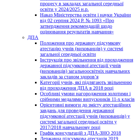
процесу в закладах загальної середньої
освіти у 2024/2025 н.р.
Наказ Міністерства освіти і науки України
від 02 серпня 2024 Р. № 1093 «Про
затвердження рекомендацій щодо
оцінювання результатів навчання»
ДПА
Положення про державну підсумкову
атестацію учнів (вихованців) у системі
загальної середньої освіти
Інструкція про звільнення від проходження
державної підсумкової атестації учнів
(вихованців) загальноосвітніх навчальних
закладів за станом здоров’я
Категорії учнів, які підлягають звільненню
від проходження ДПА в 2018 році
Особливі умови нагородження золотими і
срібними медалями випускників 11-х класів
Орієнтовні вимоги до змісту атестаційних
завдань для проведення державної
підсумкової атестації учнів (вихованців) у
системі загальної середньої освіти у
2017/2018 навчальному році
Графік консультацій з ДПА-ЗНО 2018
Державна підсумкова атестація 2019