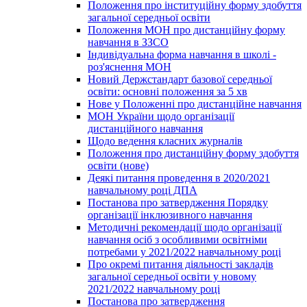
Положення про інституційну форму здобуття
загальної середньої освіти
Положення МОН про дистанційну форму
навчання в ЗЗСО
Індивідуальна форма навчання в школі -
роз'яснення МОН
Новий Держстандарт базової середньої
освіти: основні положення за 5 хв
Нове у Положенні про дистанційне навчання
МОН України щодо організації
дистанційного навчання
Щодо ведення класних журналів
Положення про дистанційну форму здобуття
освіти (нове)
Деякі питання проведення в 2020/2021
навчальному році ДПА
Постанова про затвердження Порядку
організації інклюзивного навчання
Методичні рекомендації щодо організації
навчання осіб з особливими освітніми
потребами у 2021/2022 навчальному році
Про окремі питання діяльності закладів
загальної середньої освіти у новому
2021/2022 навчальному році
Постанова про затвердження