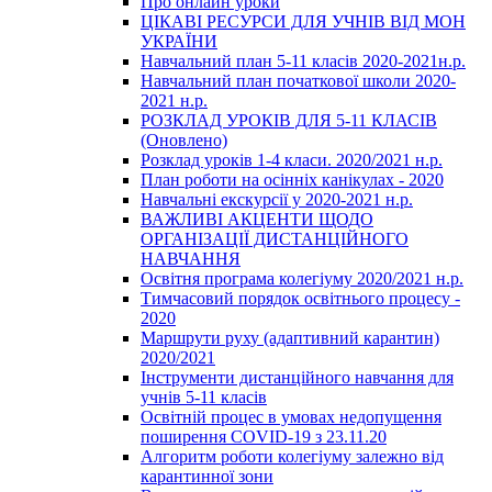
Про онлайн уроки
ЦІКАВІ РЕСУРСИ ДЛЯ УЧНІВ ВІД МОН
УКРАЇНИ
Навчальний план 5-11 класів 2020-2021н.р.
Навчальний план початкової школи 2020-
2021 н.р.
РОЗКЛАД УРОКІВ ДЛЯ 5-11 КЛАСІВ
(Оновлено)
Розклад уроків 1-4 класи. 2020/2021 н.р.
План роботи на осінніх канікулах - 2020
Навчальні екскурсії у 2020-2021 н.р.
ВАЖЛИВІ АКЦЕНТИ ЩОДО
ОРГАНІЗАЦІЇ ДИСТАНЦІЙНОГО
НАВЧАННЯ
Освітня програма колегіуму 2020/2021 н.р.
Тимчасовий порядок освітнього процесу -
2020
Маршрути руху (адаптивний карантин)
2020/2021
Інструменти дистанційного навчання для
учнів 5-11 класів
Освітній процес в умовах недопущення
поширення COVID-19 з 23.11.20
Алгоритм роботи колегіуму залежно від
карантинної зони