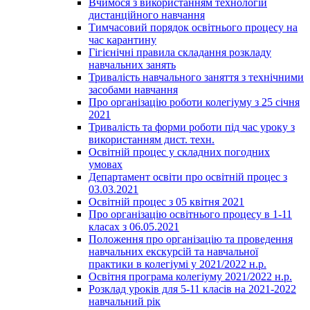
Вчимося з використанням технологій
дистанційного навчання
Тимчасовий порядок освітнього процесу на
час карантину
Гігієнічні правила складання розкладу
навчальних занять
Тривалість навчального заняття з технічними
засобами навчання
Про організацію роботи колегіуму з 25 січня
2021
Тривалість та форми роботи під час уроку з
використанням дист. техн.
Освітній процес у складних погодних
умовах
Департамент освіти про освітній процес з
03.03.2021
Освітній процес з 05 квітня 2021
Про організацію освітнього процесу в 1-11
класах з 06.05.2021
Положення про організацію та проведення
навчальних екскурсій та навчальної
практики в колегіумі у 2021/2022 н.р.
Освітня програма колегіуму 2021/2022 н.р.
Розклад уроків для 5-11 класів на 2021-2022
навчальний рік