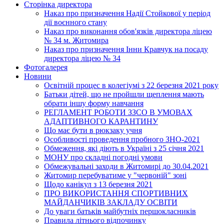
Сторінка директора
Наказ про призначення Надії Стойкової у період
дії воєнного стану
Наказ про виконання обов'язків директора ліцею
№ 34 м. Житомира
Наказ про призначення Інни Кравчук на посаду
директора ліцею № 34
Фотогалерея
Новини
Освітній процес в колегіумі з 22 березня 2021 року
Батьки дітей, що не пройшли щеплення мають
обрати іншу форму навчання
РЕГЛАМЕНТ РОБОТИ ЗЗСО В УМОВАХ
АДАПТИВНОГО КАРАНТИНУ
Що має бути в рюкзаку учня
Особливості проведення пробного ЗНО-2021
Обмеження, які діють в Україні з 25 січня 2021
МОНУ про складні погодні умови
Обмежувальні заходи в Житомирі до 30.04.2021
Житомир перебуватиме у "червоній" зоні
Щодо канікул з 13 березня 2021
ПРО ВИКОРИСТАННЯ СПОРТИВНИХ
МАЙДАНЧИКІВ ЗАКЛАДУ ОСВІТИ
До уваги батьків майбутніх першокласників
Правила літнього відпочинку