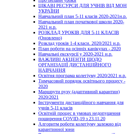
Про онлайн уроки
ЦІКАВІ РЕСУРСИ ДЛЯ УЧНІВ ВІД МОН
УКРАЇНИ
Навчальний план 5-11 класів 2020-2021н.р.
Навчальний план початкової школи 2020-
2021 н.р.
РОЗКЛАД УРОКІВ ДЛЯ 5-11 КЛАСІВ
(Оновлено)
Розклад уроків 1-4 класи. 2020/2021 н.р.
План роботи на осінніх канікулах - 2020
Навчальні екскурсії у 2020-2021 н.р.
ВАЖЛИВІ АКЦЕНТИ ЩОДО
ОРГАНІЗАЦІЇ ДИСТАНЦІЙНОГО
НАВЧАННЯ
Освітня програма колегіуму 2020/2021 н.р.
Тимчасовий порядок освітнього процесу -
2020
Маршрути руху (адаптивний карантин)
2020/2021
Інструменти дистанційного навчання для
учнів 5-11 класів
Освітній процес в умовах недопущення
поширення COVID-19 з 23.11.20
Алгоритм роботи колегіуму залежно від
карантинної зони