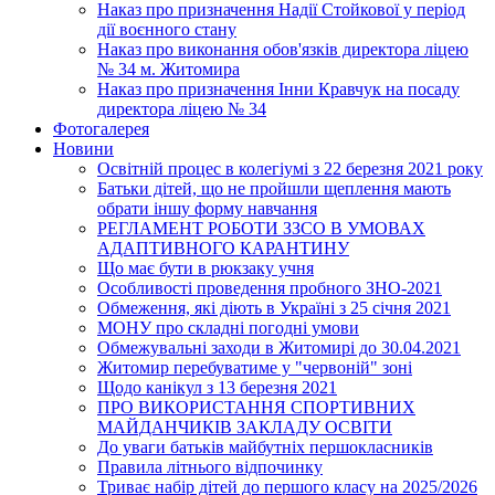
Наказ про призначення Надії Стойкової у період
дії воєнного стану
Наказ про виконання обов'язків директора ліцею
№ 34 м. Житомира
Наказ про призначення Інни Кравчук на посаду
директора ліцею № 34
Фотогалерея
Новини
Освітній процес в колегіумі з 22 березня 2021 року
Батьки дітей, що не пройшли щеплення мають
обрати іншу форму навчання
РЕГЛАМЕНТ РОБОТИ ЗЗСО В УМОВАХ
АДАПТИВНОГО КАРАНТИНУ
Що має бути в рюкзаку учня
Особливості проведення пробного ЗНО-2021
Обмеження, які діють в Україні з 25 січня 2021
МОНУ про складні погодні умови
Обмежувальні заходи в Житомирі до 30.04.2021
Житомир перебуватиме у "червоній" зоні
Щодо канікул з 13 березня 2021
ПРО ВИКОРИСТАННЯ СПОРТИВНИХ
МАЙДАНЧИКІВ ЗАКЛАДУ ОСВІТИ
До уваги батьків майбутніх першокласників
Правила літнього відпочинку
Триває набір дітей до першого класу на 2025/2026