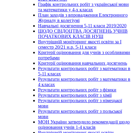
Графік контрольних робіт з української мови
та математики у 4-х класах
План заходів з впровадження Електронного
Журналу в колегіумі
Навчальні досягнення 5-11 класи 2019/2020
ЩОДО СВІДОЦТВА ДОСЯГНЕНЬ УЧНІВ
ПОЧАТКОВИХ КЛАСІВ НУШ
Внутрішній моніторинг якості освіти за І
семестр 20/21 н.р. 5-11 класи
Критерії оцінювання для учнів з особливими
потребами
Критерії оцінювання навчальних досягнень
Результати контрольних робіт з математики в
5-11 класах
Результати контрольних робіт з математики в
4 класах
Результати контрольних робіт з фізики
Результати контрольних робіт з хімії
Результати контрольних робіт з німецької
мови
Результати контрольних робіт з польської
мови
МОН України затвердило рекомендації щодо
оцінювання учнів 1-4 класів
Внутрішній моніторинг якості освіти