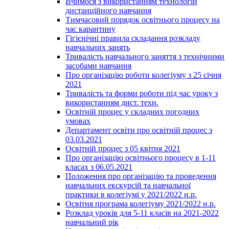
Вчимося з використанням технологій
дистанційного навчання
Тимчасовий порядок освітнього процесу на
час карантину
Гігієнічні правила складання розкладу
навчальних занять
Тривалість навчального заняття з технічними
засобами навчання
Про організацію роботи колегіуму з 25 січня
2021
Тривалість та форми роботи під час уроку з
використанням дист. техн.
Освітній процес у складних погодних
умовах
Департамент освіти про освітній процес з
03.03.2021
Освітній процес з 05 квітня 2021
Про організацію освітнього процесу в 1-11
класах з 06.05.2021
Положення про організацію та проведення
навчальних екскурсій та навчальної
практики в колегіумі у 2021/2022 н.р.
Освітня програма колегіуму 2021/2022 н.р.
Розклад уроків для 5-11 класів на 2021-2022
навчальний рік