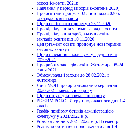
вересні-жовтні 2021р.
Навчання у період виборів (жовтень 2020)
Про освітній процес з 02 листопада 2020 в
закладах освіти міста
Щодо освітнього процесу з 23.11.2020
Про відвідування учнями закладів освіти
Про відвідування здобувачами освіти
закладів освіти від 10.11.2020
Департамент освіти пропонує нові терміни
зимових канікул
Щодо навчання в колегіумі у грудні-січні
2020/2021
Про роботу закладів освіти Житомира 08-24
січня 2021
Обмежувальні заходи до 28.02.2021 в
Житомирі
Лист МОН про організоване завершення
2020-2021 навчального року
Щодо структури навчального року
РЕЖИМ РОБОТИ груп подовженого дня 1-4
класів
Графік прийому батьків адміністрацією
колегіуму у 2021/2022 н.р.
Розклад дзвінків 2021-2022 н.р. ІІ семестр
Режим роботи груп подовженого дня 1-4