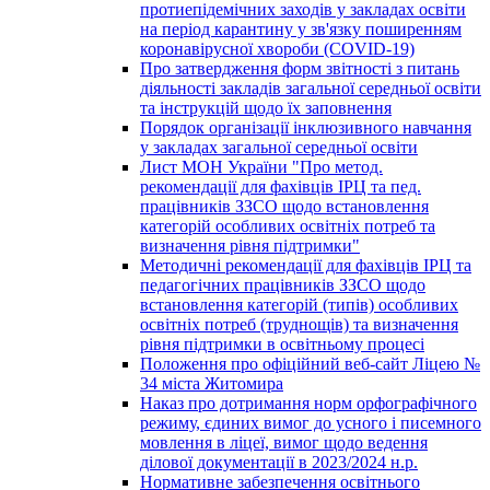
протиепідемічних заходів у закладах освіти
на період карантину у зв'язку поширенням
коронавірусної хвороби (COVID-19)
Про затвердження форм звітності з питань
діяльності закладів загальної середньої освіти
та інструкцій щодо їх заповнення
Порядок організації інклюзивного навчання
у закладах загальної середньої освіти
Лист МОН України "Про метод.
рекомендації для фахівців ІРЦ та пед.
працівників ЗЗСО щодо встановлення
категорій особливих освітніх потреб та
визначення рівня підтримки"
Методичні рекомендації для фахівців ІРЦ та
педагогічних працівників ЗЗСО щодо
встановлення категорій (типів) особливих
освітніх потреб (труднощів) та визначення
рівня підтримки в освітньому процесі
Положення про офіційний веб-сайт Ліцею №
34 міста Житомира
Наказ про дотримання норм орфографічного
режиму, єдиних вимог до усного і писемного
мовлення в ліцеї, вимог щодо ведення
ділової документації в 2023/2024 н.р.
Нормативне забезпечення освітнього