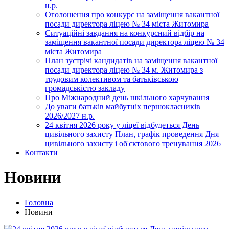
н.р.
Оголошення про конкурс на заміщення вакантної
посади директора ліцею № 34 міста Житомира
Ситуаційні завдання на конкурсний відбір на
заміщення вакантної посади директора ліцею № 34
міста Житомира
План зустрічі кандидатів на заміщення вакантної
посади директора ліцею № 34 м. Житомира з
трудовим колективом та батьківською
громадськістю закладу
Про Міжнародний день шкільного харчування
До уваги батьків майбутніх першокласників
2026/2027 н.р.
24 квітня 2026 року у ліцеї відбудеться День
цивільного захисту План, графік проведення Дня
цивільного захисту і об'єктового тренування 2026
Контакти
Новини
Головна
Новини