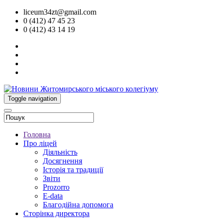
liceum34zt@gmail.com
0 (412) 47 45 23
0 (412) 43 14 19
Toggle navigation
Головна
Про ліцей
Діяльність
Досягнення
Історія та традиції
Звіти
Prozorro
E-data
Благодійна допомога
Сторінка директора