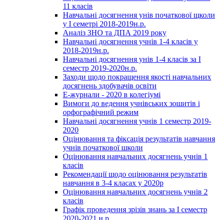
11 класів
Навчальні досягнення унів початкової щколи
у І семетрі 2018-2019н.р.
Аналіз ЗНО та ДПА 2019 року
Навчальні досягнення учнів 1-4 класів у
2018-2019н.р.
Навчальні досягнення унів 1-4 класів за І
семестр 2019-2020н.р.
Заходи щодо покращення якості навчальних
досягнень здобувачів освіти
Е-журнали - 2020 в колегіумі
Вимоги до ведення учнівських зошитів і
орфографічний режим
Навчальні досягнення учнів 1 семестр 2019-
2020
Оцінювання та фіксація результатів навчання
учнів початкової школи
Оцінювання навчальних досягнень учнів 1
класів
Рекомендації щодо оцінювання результатів
навчання в 3-4 класах у 2020р
Оцінювання навчальних досягнень учнів 2
класів
Графік проведення зрізів знань за І семестр
2020-2021 н.р.