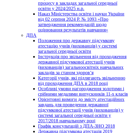
процесу в закладах загальної середньої
освіти у 2024/2025 н.р.
Наказ Міністерства освіти і науки України
від 02 серпня 2024 Р. № 1093 «Про
затвердження рекомендацій щодо
оцінювання результатів навчання»
ДПА
Положення про державну підсумкову
атестацію учнів (вихованців) у системі
загальної середньої освіти
Інструкція про звільнення від проходження
державної підсумкової атестації учнів
(вихованців) загальноосвітніх навчальних
закладів за станом здоров’я
Категорії учнів, які підлягають звільненню
від проходження ДПА в 2018 році
Особливі умови нагородження золотими і
срібними медалями випускників 11-х класів
Орієнтовні вимоги до змісту атестаційних
завдань для проведення державної
підсумкової атестації учнів (вихованців) у
системі загальної середньої освіти у
2017/2018 навчальному році
Графік консультацій з ДПА-ЗНО 2018
Державна підсумкова атестація 2019