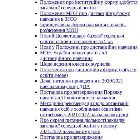
Положення про інституційну форму здобуття
загальної середньої освіти
Положення МОН про дистанційну форму
навчання в ЗЗСО
Індивідуальна форма навчання в школі -
роз'яснення МОН
Новий Держстандарт базової середньої
освіти: основні положення за 5 хв
Нове у Положенні про дистанційне навчання
МОН України щодо організації
дистанційного навчання
Щодо ведення класних журналів
Положення про дистанційну форму здобуття
освіти (нове)
Деякі питання проведення в 2020/2021
навчальному році ДПА
Постанова про затвердження Порядку
організації інклюзивного навчання
Методичні рекомендації щодо організації
навчання осіб з особливими освітніми
потребами у 2021/2022 навчальному році
Про окремі питання діяльності закладів
загальної середньої освіти у новому
2021/2022 навчальному році
Постанова про затвердження