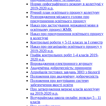
Норми орфографічного режиму в колегіумі у
2019-2020 н.р.
Річний план освітнього процесу колегіуму
Розпорядження міського голови про
призупинення освітнього процесу
Наказ про застосування державної мови в
освітньому процесі ЖМК
Наказ про призупинення освітнього процесу
в колегіумі
Контрольні роботи у 5-11 класах за І семестр
Наказ про організацію освітнього процесу у
2019-2020 н.р.
Графік контрольних робіт 1-4 класів 2019-
2020 н.р.
Впровадження електронного журналу
Академічна доброчесність: принципи
Апробація тестових завдань ЗНО з біології
Положення про академічну доброчесність
Положення про внутрішню систему
забезпечення якості освіти
Про затвердження мережі класів колегіуму
на 2019-2020 н.р.
Всеукраїнська школа онлайн: розклад 5 - 11
класів