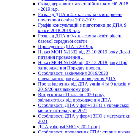
Склад державних атестаційних комісій 2018
- 2019 н.р.
Розклад ДПА в 4-х класах за освіт. рівень
початкової освіти 2018-2019
Графік консультацій з підготовки до ДПА 9
класи 2018-2019 н.р.
Розклад ДПА в 9-х класах за освіт. рівень
базової середньої освіти
Проведення ДПА в 2019 р.
Наказ МОН №1332 від 23.10.2019 року Деякі
питання проведення ...
Наказ МОН №1369 від 07.12.2018 року Про
затвердження Порядку провед...
Особливості закінчення 2019/2020
навчального року та проведення ДПА
Про звільнення від ДПА учнів 4 та 9 класів у
2019/20 навчальному році
Випускники 11 класів 2020 року
звільняються від проходження ДПА
Особливості ДПА у формі ЗНО з української
мови та літератури 2021
Особливості ДПА у формі ЗНО з математики
2021
ДПА у формі ЗНО у 2021 році
Особливості проведення ДПА: старша школа