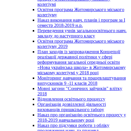
колегіумі
Освітня програма Житомирського міського
колегіуму
Наказ виконання навч. планів і програм за І
семестр 2018-2019 н.р.
Переведення учнів загальноосвітнього навч.
закладу до наступного класу
Освітня програма Житомирського міського
колегіуму 2019
План заходів із запровадження Концепції
реалізації державної політики у сфері
реформування загальної середньої освіти
«Нова українська школа» в Житомирському
міському колегіумі у 2018 році
Моніторинг навчання та працевлаштування
випускників 9 -11 класів 2018
Мовні загони "Сонячних зайчиків" влітку
2018
Відновлення освітнього процессу
Організація дозвіллєвої діяльності
вихованців пришкільного табору
Наказ про організацію освітнього процесу у
2018-2019 навчальному році
Наказ про підсумки роботи з обліку
продовження навч. та працевл.