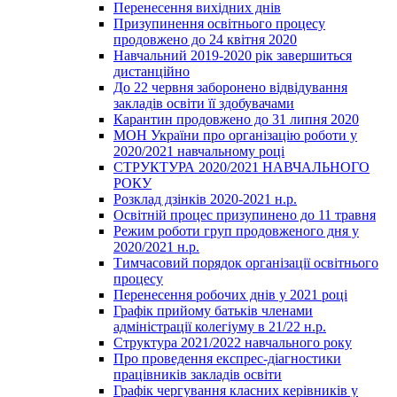
Перенесення вихідних днів
Призупинення освітнього процесу
продовжено до 24 квітня 2020
Навчальний 2019-2020 рік завершиться
дистанційно
До 22 червня заборонено відвідування
закладів освіти її здобувачами
Карантин продовжено до 31 липня 2020
МОН України про організацію роботи у
2020/2021 навчальному році
СТРУКТУРА 2020/2021 НАВЧАЛЬНОГО
РОКУ
Розклад дзінків 2020-2021 н.р.
Освітній процес призупинено до 11 травня
Режим роботи груп продовженого дня у
2020/2021 н.р.
Тимчасовий порядок організації освітнього
процесу
Перенесення робочих днів у 2021 році
Графік прийому батьків членами
адміністрації колегіуму в 21/22 н.р.
Структура 2021/2022 навчального року
Про проведення експрес-діагностики
працівників закладів освіти
Графік чергування класних керівників у