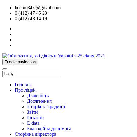
liceum34zt@gmail.com
0 (412) 47 45 23
0 (412) 43 14 19
Toggle navigation
Головна
Про ліцей
Діяльність
Досягнення
Історія та традиції
Звіти
Prozorro
E-data
Благодійна допомога
Сторінка директора