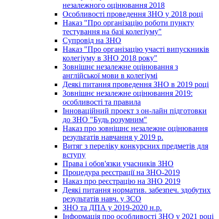
незалежного оцінювання 2018
Особливості проведення ЗНО у 2018 році
Наказ "Про організацію роботи пункту
тестування на базі колегіуму"
Супровід на ЗНО
Наказ "Про організацію участі випускників
колегіуму в ЗНО 2018 року"
Зовнішнє незалежне оцінювання з
англійської мови в колегіумі
Деякі питання проведення ЗНО в 2019 році
Зовнішнє незалежне оцінювання 2019:
особливості та правила
Інноваційний проект з он-лайн підготовки
до ЗНО "Будь розумним"
Наказ про зовнішнє незалежне оцінювання
результатів навчання у 2019 р.
Витяг з переліку конкурсних предметів для
вступу
Права і обов'язки учасників ЗНО
Процедура реєстрації на ЗНО-2019
Наказ про реєстрацію на ЗНО 2019
Деякі питання норматив. забезпеч. здобутих
результатів навч. у ЗСО
ЗНО та ДПА у 2019-2020 н.р.
Інформація про особливості ЗНО у 2021 році