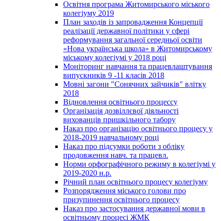
Освітня програма Житомирського міського
колегіуму 2019
План заходів із запровадження Концепції
реалізації державної політики у сфері
реформування загальної середньої освіти
«Нова українська школа» в Житомирському
міському колегіумі у 2018 році
Моніторинг навчання та працевлаштування
випускників 9 -11 класів 2018
Мовні загони "Сонячних зайчиків" влітку
2018
Відновлення освітнього процессу
Організація дозвіллєвої діяльності
вихованців пришкільного табору
Наказ про організацію освітнього процесу у
2018-2019 навчальному році
Наказ про підсумки роботи з обліку
продовження навч. та працевл.
Норми орфографічного режиму в колегіумі у
2019-2020 н.р.
Річний план освітнього процесу колегіуму
Розпорядження міського голови про
призупинення освітнього процесу
Наказ про застосування державної мови в
освітньому процесі ЖМК