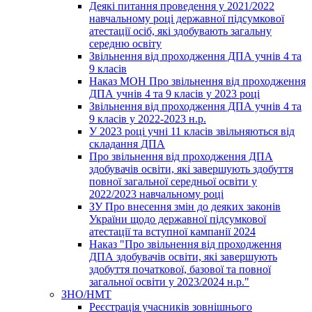
Деякі питання проведення у 2021/2022
навчальному році державної підсумкової
атестації осіб, які здобувають загальну
середню освіту
Звільнення від проходження ДПА учнів 4 та
9 класів
Наказ МОН Про звільнення від проходження
ДПА учнів 4 та 9 класів у 2023 році
Звільнення від проходження ДПА учнів 4 та
9 класів у 2022-2023 н.р.
У 2023 році учні 11 класів звільняються від
складання ДПА
Про звільнення від проходження ДПА
здобувачів освіти, які завершують здобуття
повної загальної середньої освіти у
2022/2023 навчальному році
ЗУ Про внесення змін до деяких законів
України щодо державної підсумкової
атестації та вступної кампанії 2024
Наказ "Про звільнення від проходження
ДПА здобувачів освіти, які завершують
здобуття початкової, базової та повної
загальної освіти у 2023/2024 н.р."
ЗНО/НМТ
Реєстрація учасників зовнішнього