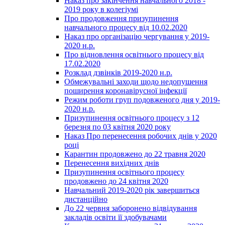
Наказ про закінчення навчального 2018 -
2019 року в колегіумі
Про продовження призупинення
навчального процесу від 10.02.2020
Наказ про організацію чергування у 2019-
2020 н.р.
Про відновлення освітнього процесу від
17.02.2020
Розклад дзвінків 2019-2020 н.р.
Обмежувальні заходи щодо недопушення
поширення коронавірусної інфекції
Режим роботи груп подовженого дня у 2019-
2020 н.р.
Призупинення освітнього процесу з 12
березня по 03 квітня 2020 року
Наказ Про перенесення робочих днів у 2020
році
Карантин продовжено до 22 травня 2020
Перенесення вихідних днів
Призупинення освітнього процесу
продовжено до 24 квітня 2020
Навчальний 2019-2020 рік завершиться
дистанційно
До 22 червня заборонено відвідування
закладів освіти її здобувачами