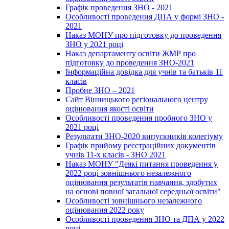
Графік проведення ЗНО - 2021
Особливості проведення ДПА у формі ЗНО -
2021
Наказ МОНУ про підготовку до проведення
ЗНО у 2021 році
Наказ департаменту освіти ЖМР про
підготовку до проведення ЗНО-2021
Інформаційна довідка для учнів та батьків 11
класів
Пробне ЗНО – 2021
Сайт Вінницького регіонального центру
оцінювання якості освіти
Особливості проведення пробного ЗНО у
2021 році
Результати ЗНО-2020 випускників колегіуму
Графік прийому реєстраційних документів
учнів 11-х класів - ЗНО 2021
Наказ МОНУ "Деякі питання проведення у
2022 році зовнішнього незалежного
оцінювання результатів навчання, здобутих
на основі повної загальної середньої освіти"
Особливості зовнішнього незалежного
оцінювання 2022 року
Особливості проведення ЗНО та ДПА у 2022
році