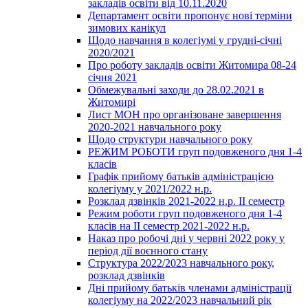
закладів освіти від 10.11.2020
Департамент освіти пропонує нові терміни
зимових канікул
Щодо навчання в колегіумі у грудні-січні
2020/2021
Про роботу закладів освіти Житомира 08-24
січня 2021
Обмежувальні заходи до 28.02.2021 в
Житомирі
Лист МОН про організоване завершення
2020-2021 навчального року
Щодо структури навчального року
РЕЖИМ РОБОТИ груп подовженого дня 1-4
класів
Графік прийому батьків адміністрацією
колегіуму у 2021/2022 н.р.
Розклад дзвінків 2021-2022 н.р. ІІ семестр
Режим роботи груп подовженого дня 1-4
класів на ІІ семестр 2021-2022 н.р.
Наказ про робочі дні у червні 2022 року у
період дії воєнного стану
Структура 2022/2023 навчального року,
розклад дзвінків
Дні прийому батьків членами адміністрації
колегіуму на 2022/2023 навчальний рік