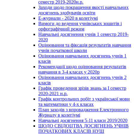
семестр 2019-2020н.р.
Заходи щодо покращення якості навчальних
досягнень здобувачів освіти
Е-журнали - 2020 в колегіумі
Вимоги до ведення учнівських зошитів і
орфографічний режим
Навчальні досягнення учнів 1 семестр 2019-
2020
Оцінювання та фіксація результатів навчання
учнів початкової школи
Оцінювання навчальних досягнень учнів 1
класів
Рекомендації щодо оцінювання результатів
навчання в 3-4 класах у 2020р
Оцінювання навчальних досягнень учнів 2
класів
Графік проведення зрізів знань за І семестр
2020-2021 н.р.
Графік контрольних робіт з української мови
та математики у 4-х класах
План заходів з впровадження Електронного
Журналу в колегіумі
Навчальні досягнення 5-11 класи 2019/2020
ЩОДО СВІДОЦТВА ДОСЯГНЕНЬ УЧНІВ
ПОЧАТКОВИХ КЛАСІВ НУШ