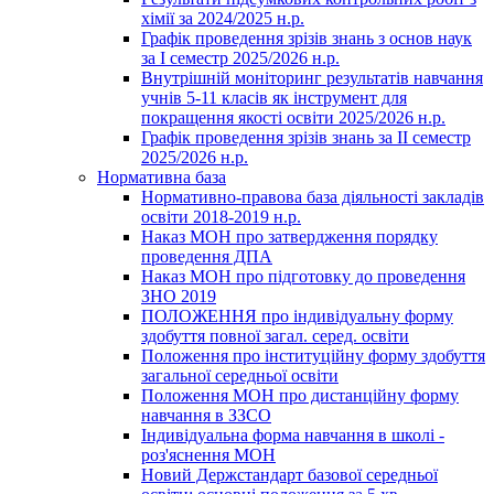
хімії за 2024/2025 н.р.
Графік проведення зрізів знань з основ наук
за І семестр 2025/2026 н.р.
Внутрішній моніторинг результатів навчання
учнів 5-11 класів як інструмент для
покращення якості освіти 2025/2026 н.р.
Графік проведення зрізів знань за ІІ семестр
2025/2026 н.р.
Нормативна база
Нормативно-правова база діяльності закладів
освіти 2018-2019 н.р.
Наказ МОН про затвердження порядку
проведення ДПА
Наказ МОН про підготовку до проведення
ЗНО 2019
ПОЛОЖЕННЯ про індивідуальну форму
здобуття повної загал. серед. освіти
Положення про інституційну форму здобуття
загальної середньої освіти
Положення МОН про дистанційну форму
навчання в ЗЗСО
Індивідуальна форма навчання в школі -
роз'яснення МОН
Новий Держстандарт базової середньої