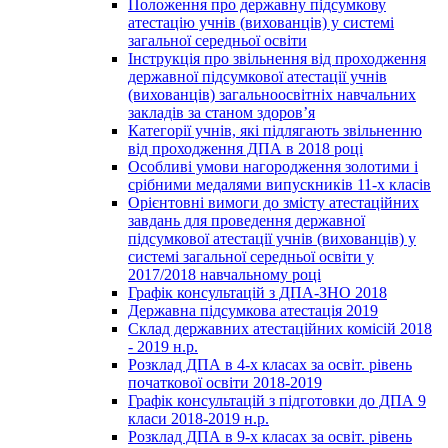
Положення про державну підсумкову
атестацію учнів (вихованців) у системі
загальної середньої освіти
Інструкція про звільнення від проходження
державної підсумкової атестації учнів
(вихованців) загальноосвітніх навчальних
закладів за станом здоров’я
Категорії учнів, які підлягають звільненню
від проходження ДПА в 2018 році
Особливі умови нагородження золотими і
срібними медалями випускників 11-х класів
Орієнтовні вимоги до змісту атестаційних
завдань для проведення державної
підсумкової атестації учнів (вихованців) у
системі загальної середньої освіти у
2017/2018 навчальному році
Графік консультацій з ДПА-ЗНО 2018
Державна підсумкова атестація 2019
Склад державних атестаційних комісій 2018
- 2019 н.р.
Розклад ДПА в 4-х класах за освіт. рівень
початкової освіти 2018-2019
Графік консультацій з підготовки до ДПА 9
класи 2018-2019 н.р.
Розклад ДПА в 9-х класах за освіт. рівень