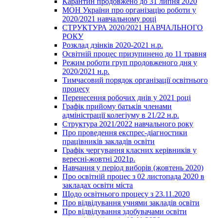
Карантин продовжено до 31 липня 2020
МОН України про організацію роботи у
2020/2021 навчальному році
СТРУКТУРА 2020/2021 НАВЧАЛЬНОГО
РОКУ
Розклад дзінків 2020-2021 н.р.
Освітній процес призупинено до 11 травня
Режим роботи груп продовженого дня у
2020/2021 н.р.
Тимчасовий порядок організації освітнього
процесу
Перенесення робочих днів у 2021 році
Графік прийому батьків членами
адміністрації колегіуму в 21/22 н.р.
Структура 2021/2022 навчального року
Про проведення експрес-діагностики
працівників закладів освіти
Графік чергування класних керівників у
вересні-жовтні 2021р.
Навчання у період виборів (жовтень 2020)
Про освітній процес з 02 листопада 2020 в
закладах освіти міста
Щодо освітнього процесу з 23.11.2020
Про відвідування учнями закладів освіти
Про відвідування здобувачами освіти