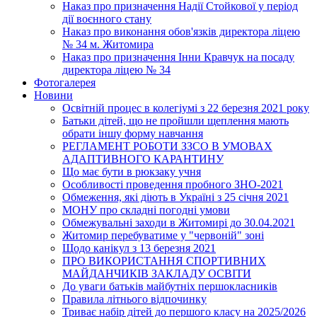
Наказ про призначення Надії Стойкової у період
дії воєнного стану
Наказ про виконання обов'язків директора ліцею
№ 34 м. Житомира
Наказ про призначення Інни Кравчук на посаду
директора ліцею № 34
Фотогалерея
Новини
Освітній процес в колегіумі з 22 березня 2021 року
Батьки дітей, що не пройшли щеплення мають
обрати іншу форму навчання
РЕГЛАМЕНТ РОБОТИ ЗЗСО В УМОВАХ
АДАПТИВНОГО КАРАНТИНУ
Що має бути в рюкзаку учня
Особливості проведення пробного ЗНО-2021
Обмеження, які діють в Україні з 25 січня 2021
МОНУ про складні погодні умови
Обмежувальні заходи в Житомирі до 30.04.2021
Житомир перебуватиме у "червоній" зоні
Щодо канікул з 13 березня 2021
ПРО ВИКОРИСТАННЯ СПОРТИВНИХ
МАЙДАНЧИКІВ ЗАКЛАДУ ОСВІТИ
До уваги батьків майбутніх першокласників
Правила літнього відпочинку
Триває набір дітей до першого класу на 2025/2026