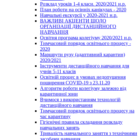
Розклад уроків 1-4 класи. 2020/2021 н.р.
План роботи на осінніх канікулах - 2020
Навчальні екскурсії у 2020-2021 н.р.
ВАЖЛИВІ АКЦЕНТИ ЩОДО
ОРГАНІЗАЦІЇ ДИСТАНЦІЙНОГО
НАВЧАННЯ
Освітня програма колегіуму 2020/2021 н.р.
Тимчасовий порядок освітнього процесу -
2020
Маршрути руху (адаптивний карантин)
2020/2021
Інструменти дистанційного навчання для
учнів 5-11 класів
Освітній процес в умовах недопущення
поширення COVID-19 з 23.11.20
Алгоритм роботи колегіуму залежно від
карантинної зони
Вчимося з використанням технологій
дистанційного навчання
Тимчасовий порядок освітнього процесу на
час карантину
Гігієнічні правила складання розкладу
навчальних занять
Тривалість навчального заняття з технічними
засобами навчання