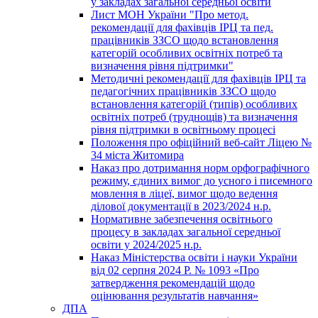
у закладах загальної середньої освіти
Лист МОН України "Про метод.
рекомендації для фахівців ІРЦ та пед.
працівників ЗЗСО щодо встановлення
категорій особливих освітніх потреб та
визначення рівня підтримки"
Методичні рекомендації для фахівців ІРЦ та
педагогічних працівників ЗЗСО щодо
встановлення категорій (типів) особливих
освітніх потреб (труднощів) та визначення
рівня підтримки в освітньому процесі
Положення про офіційний веб-сайт Ліцею №
34 міста Житомира
Наказ про дотримання норм орфографічного
режиму, єдиних вимог до усного і писемного
мовлення в ліцеї, вимог щодо ведення
ділової документації в 2023/2024 н.р.
Нормативне забезпечення освітнього
процесу в закладах загальної середньої
освіти у 2024/2025 н.р.
Наказ Міністерства освіти і науки України
від 02 серпня 2024 Р. № 1093 «Про
затвердження рекомендацій щодо
оцінювання результатів навчання»
ДПА