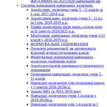
ЖИТОМИРА на 2025/2026 навчальний рік
Система оцінювання навчальних досягнень
Аналіз навч. досягнень учнів 5 - 11 класів за
1 сем. 2017-2018 н.р.
Аналіз рівня навч. досягнень учнів 5 - 11 кл.
за І сем. 2018-2019 н.р.
Графік проведення зрізів знань з основ наук
за ІІ семестр 2024/2025 н.р.
Моніторинг навчальних досягнень учнів 5-11
класів у 2018-2019 н.р.
ФОРМУВАЛЬНЕ ОЦІНЮВАННЯ
Оновлені рекомендації, як заповнювати
Класний журнал початкових класів
Формувальне оцінювання навчальних
досягнень здобувачів освіти
Аналіз результатів зовнішнього незалежного
оцінювання
Оцінювання навчальних досягнень учнів 5-
11 класів
Навчальні досягнення унів початкової щколи
у І семетрі 2018-2019н.р.
Аналіз ЗНО та ДПА 2019 року
Навчальні досягнення учнів 1-4 класів у
2018-2019н.р.
Навчальні досягнення унів 1-4 класів за І