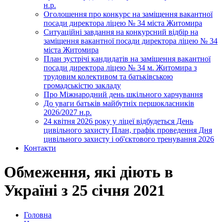
н.р.
Оголошення про конкурс на заміщення вакантної
посади директора ліцею № 34 міста Житомира
Ситуаційні завдання на конкурсний відбір на
заміщення вакантної посади директора ліцею № 34
міста Житомира
План зустрічі кандидатів на заміщення вакантної
посади директора ліцею № 34 м. Житомира з
трудовим колективом та батьківською
громадськістю закладу
Про Міжнародний день шкільного харчування
До уваги батьків майбутніх першокласників
2026/2027 н.р.
24 квітня 2026 року у ліцеї відбудеться День
цивільного захисту План, графік проведення Дня
цивільного захисту і об'єктового тренування 2026
Контакти
Обмеження, які діють в
Україні з 25 січня 2021
Головна