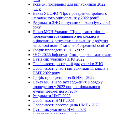
Корисні посилання для випускників 2022
року
Наказ УЦОЯО "Про проведення пробного
незалежного оцінювання у 2022 році"
Результати ЗНО випускників колегіуму 2021
року
Наказ МОН України "Про організацію та
проведення зовнішнього незалежного
оцінювання результатів навчання, здобутих
на основі повної загальної середньої освіти"
Графік проведення ЗНО-2022
ЗНО 2022: інформаційно-довідкові матеріали
Путівник учасника ЗНО 2022
Особливості реєстрації для участі в ЗНО
Особливості участі випускників 11 класів у
НМТ 2022 року
Графік проведення сесій НМТ 2022
Наказ МОН Про затвердження Порядку
проведення у 2022 році національного
мультипредметного тесту
Результати НМТ 2023
Особливості НМТ 2023
Особливості реєстрації на НМТ - 2023
Путівник учасника НМТ-2023