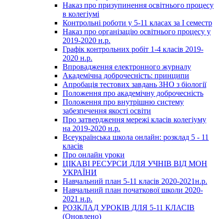
Наказ про призупинення освітнього процесу
в колегіумі
Контрольні роботи у 5-11 класах за І семестр
Наказ про організацію освітнього процесу у
2019-2020 н.р.
Графік контрольних робіт 1-4 класів 2019-
2020 н.р.
Впровадження електронного журналу
Академічна доброчесність: принципи
Апробація тестових завдань ЗНО з біології
Положення про академічну доброчесність
Положення про внутрішню систему
забезпечення якості освіти
Про затвердження мережі класів колегіуму
на 2019-2020 н.р.
Всеукраїнська школа онлайн: розклад 5 - 11
класів
Про онлайн уроки
ЦІКАВІ РЕСУРСИ ДЛЯ УЧНІВ ВІД МОН
УКРАЇНИ
Навчальний план 5-11 класів 2020-2021н.р.
Навчальний план початкової школи 2020-
2021 н.р.
РОЗКЛАД УРОКІВ ДЛЯ 5-11 КЛАСІВ
(Оновлено)