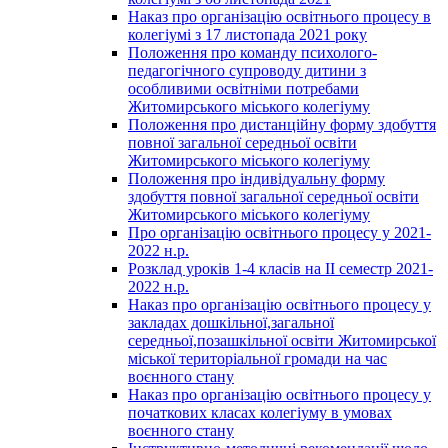
Наказ про організацію освітнього процесу в
колегіумі з 17 листопада 2021 року
Положення про команду психолого-
педагогічного супроводу дитини з
особливими освітніми потребами
Житомирського міського колегіуму
Положення про дистанційну форму здобуття
повної загальної середньої освіти
Житомирського міського колегіуму
Положення про індивідуальну форму
здобуття повної загальної середньої освіти
Житомирського міського колегіуму
Про організацію освітнього процесу у 2021-
2022 н.р.
Розклад уроків 1-4 класів на ІІ семестр 2021-
2022 н.р.
Наказ про організацію освітнього процесу у
закладах дошкільної,загальної
середньої,позашкільної освіти Житомирської
міської територіальної громади на час
воєнного стану
Наказ про організацію освітнього процесу у
початкових класах колегіуму в умовах
воєнного стану