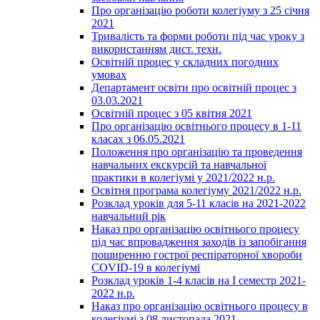
Про організацію роботи колегіуму з 25 січня
2021
Тривалість та форми роботи під час уроку з
використанням дист. техн.
Освітній процес у складних погодних
умовах
Департамент освіти про освітній процес з
03.03.2021
Освітній процес з 05 квітня 2021
Про організацію освітнього процесу в 1-11
класах з 06.05.2021
Положення про організацію та проведення
навчальних екскурсій та навчальної
практики в колегіумі у 2021/2022 н.р.
Освітня програма колегіуму 2021/2022 н.р.
Розклад уроків для 5-11 класів на 2021-2022
навчальний рік
Наказ про організацію освітнього процесу
під час впровадження заходів із запобігання
поширенню гострої респіраторної хвороби
COVID-19 в колегіумі
Розклад уроків 1-4 класів на І семестр 2021-
2022 н.р.
Наказ про організацію освітнього процесу в
колегіумі з 08 листопада 2021