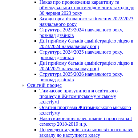
Наказ про продовження карантину та
обмежувальних протиепідемічних заходів до
30 червня 2023 року
Заходи організованого закінчення 2022/2023
навчального року
Структура 2023/2024 навчального року,
розклад дзвінків
Дні прийому батьків адміністрацією ліцею в
2023/2024 навчальному році
Структура 2024/2025 навчального року,
розклад дзвінків
Дні прийому батьків адміністрацією ліцею в
2024/2025 навчальному році
Структура 2025/2026 навчального року,
розклад дзвінків
Освітній процес
Тимчасове призупинення освітнього
процесу в Житомирському міському
колегіумі
Освітня програма Житомирського міського
колегіуму
Наказ виконання навч. планів і програм за І
семестр 2018-2019 н.р.
Переведення учнів загальноосвітнього навч.
закладу до наступного класу