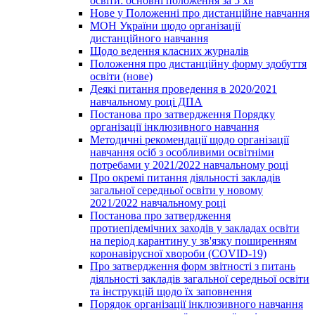
освіти: основні положення за 5 хв
Нове у Положенні про дистанційне навчання
МОН України щодо організації
дистанційного навчання
Щодо ведення класних журналів
Положення про дистанційну форму здобуття
освіти (нове)
Деякі питання проведення в 2020/2021
навчальному році ДПА
Постанова про затвердження Порядку
організації інклюзивного навчання
Методичні рекомендації щодо організації
навчання осіб з особливими освітніми
потребами у 2021/2022 навчальному році
Про окремі питання діяльності закладів
загальної середньої освіти у новому
2021/2022 навчальному році
Постанова про затвердження
протиепідемічних заходів у закладах освіти
на період карантину у зв'язку поширенням
коронавірусної хвороби (COVID-19)
Про затвердження форм звітності з питань
діяльності закладів загальної середньої освіти
та інструкцій щодо їх заповнення
Порядок організації інклюзивного навчання