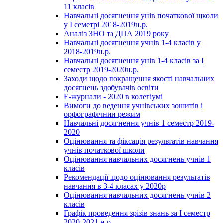
11 класів
Навчальні досягнення унів початкової щколи
у І семетрі 2018-2019н.р.
Аналіз ЗНО та ДПА 2019 року
Навчальні досягнення учнів 1-4 класів у
2018-2019н.р.
Навчальні досягнення унів 1-4 класів за І
семестр 2019-2020н.р.
Заходи щодо покращення якості навчальних
досягнень здобувачів освіти
Е-журнали - 2020 в колегіумі
Вимоги до ведення учнівських зошитів і
орфографічний режим
Навчальні досягнення учнів 1 семестр 2019-
2020
Оцінювання та фіксація результатів навчання
учнів початкової школи
Оцінювання навчальних досягнень учнів 1
класів
Рекомендації щодо оцінювання результатів
навчання в 3-4 класах у 2020р
Оцінювання навчальних досягнень учнів 2
класів
Графік проведення зрізів знань за І семестр
2020-2021 н.р.