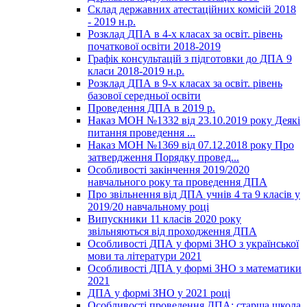
Склад державних атестаційних комісій 2018
- 2019 н.р.
Розклад ДПА в 4-х класах за освіт. рівень
початкової освіти 2018-2019
Графік консультацій з підготовки до ДПА 9
класи 2018-2019 н.р.
Розклад ДПА в 9-х класах за освіт. рівень
базової середньої освіти
Проведення ДПА в 2019 р.
Наказ МОН №1332 від 23.10.2019 року Деякі
питання проведення ...
Наказ МОН №1369 від 07.12.2018 року Про
затвердження Порядку провед...
Особливості закінчення 2019/2020
навчального року та проведення ДПА
Про звільнення від ДПА учнів 4 та 9 класів у
2019/20 навчальному році
Випускники 11 класів 2020 року
звільняються від проходження ДПА
Особливості ДПА у формі ЗНО з української
мови та літератури 2021
Особливості ДПА у формі ЗНО з математики
2021
ДПА у формі ЗНО у 2021 році
Особливості проведення ДПА: старша школа