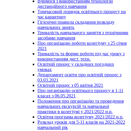
Вчимося з використанням технологій
дистанційного навчання
Тимчасовий порядок освітнього процесу на
час карантину
Гігієнічні правила складання розкладу
навчальних занять
Тривалість навчального заняття з технічними
засобами навчання
Про організацію роботи колегіуму з 25 січня
2021
Тривалість та форми роботи під час уроку з
використанням дист. техн.
Освітній процес у складних погодних
умовах
Департамент освіти про освітній процес з
03.03.2021
Освітній процес з 05 квітня 2021
Про організацію освітнього процесу в 1-11
класах з 06.05.2021
Положення про організацію та проведення
навчальних екскурсій та навчальної
практики в колегіумі у 2021/2022 н.р.
Освітня програма колегіуму 2021/2022 н.р.
Розклад уроків для 5-11 класів на 2021-2022
навчальний рік