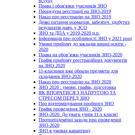
вступу
Права і обов'язки учасників ЗНО
Процедура реєстрації на ЗНО-2019
Наказ про реєстрацію на ЗНО 2019
Деякі питання норматив. забезпеч. здобутих
результатів навч. у ЗСО
ЗНО та ДПА у 2019-2020 н.р.
Інформація про особливості ЗНО у 2021 році
Умови прийому до закладів вищої освіти -
2020
Права на обов’язки учасників ЗНО-2020
Графік прийому реєстраційних документів
на ЗНО 2020
11-класники вже обрали предмети для
складання ЗНО-2020
Наказ про реєстрацію на ЗНО 2020
ЗНО 2020 : умови, графік, підготовка
ЯК ВПОРАТИСЯ З НАПРУГОЮ ТА
СТРЕСОМ ПЕРЕД ЗНО
Про відтермінування пробного ЗНО
Графік проведення ЗНО - 2020
ЗНО-2020. До уваги учнів 11-х класів!
Протиепідемічні заходи при проведенні
ЗНО-2020
ЗНО в умовах карантину