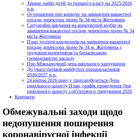
Триває набір дітей до першого класу на 2025/2026
н.р.
Оголошення про конкурс на заміщення вакантної
посади директора ліцею № 34 міста Житомира
Ситуаційні завдання на конкурсний відбір на
заміщення вакантної посади директора ліцею № 34
міста Житомира
План зустрічі кандидатів на заміщення вакантної
посади директора ліцею № 34 м. Житомира з
трудовим колективом та батьківською
громадськістю закладу
Про Міжнародний день шкільного харчування
До уваги батьків майбутніх першокласників
2026/2027 н.р.
24 квітня 2026 року у ліцеї відбудеться День
цивільного захисту План, графік проведення Дня
цивільного захисту і об'єктового тренування 2026
Контакти
Обмежувальні заходи щодо
недопушення поширення
коронавірусної інфекції