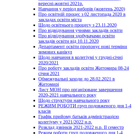
вересні-жовтні 2021р.
Навчання у період виборів (жовтень 2020)
Про освітній процес з 02 листопада 2020 в
закладах освіти міста
Щодо освітнього процесу з 23.11.2020
Про відвідування учнями закладів освіти
Про відвідування здобувачами освіти
закладів освіти від 10.11.2020
Департамент освіти пропонує нові терміни
зимових канікул
Щодо навчання в колегіумі у грудні-січні
2020/2021
Про роботу закладів освіти Житомира 08-24
січня 2021
Обмежувальні заходи до 28.02.2021 в
Житомирі
Лист МОН про організоване завершення
2020-2021 навчального року
Щодо структури навчального року
РЕЖИМ РОБОТИ груп подовженого дня 1-4
класів
Графік прийому батьків адміністрацією
колегіуму у 2021/2022 н.р.
Розклад дзвінків 2021-2022 н.р. ІІ семестр
Режим роботи груп подовженого дня 1-4