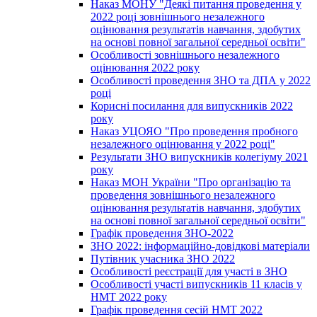
Наказ МОНУ "Деякі питання проведення у
2022 році зовнішнього незалежного
оцінювання результатів навчання, здобутих
на основі повної загальної середньої освіти"
Особливості зовнішнього незалежного
оцінювання 2022 року
Особливості проведення ЗНО та ДПА у 2022
році
Корисні посилання для випускників 2022
року
Наказ УЦОЯО "Про проведення пробного
незалежного оцінювання у 2022 році"
Результати ЗНО випускників колегіуму 2021
року
Наказ МОН України "Про організацію та
проведення зовнішнього незалежного
оцінювання результатів навчання, здобутих
на основі повної загальної середньої освіти"
Графік проведення ЗНО-2022
ЗНО 2022: інформаційно-довідкові матеріали
Путівник учасника ЗНО 2022
Особливості реєстрації для участі в ЗНО
Особливості участі випускників 11 класів у
НМТ 2022 року
Графік проведення сесій НМТ 2022