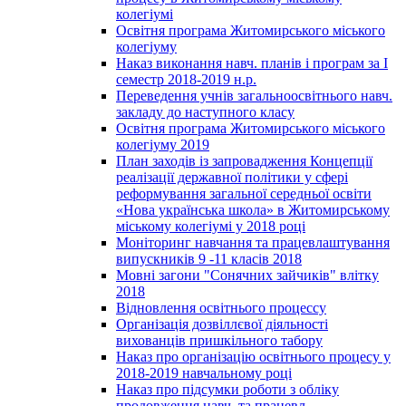
колегіумі
Освітня програма Житомирського міського
колегіуму
Наказ виконання навч. планів і програм за І
семестр 2018-2019 н.р.
Переведення учнів загальноосвітнього навч.
закладу до наступного класу
Освітня програма Житомирського міського
колегіуму 2019
План заходів із запровадження Концепції
реалізації державної політики у сфері
реформування загальної середньої освіти
«Нова українська школа» в Житомирському
міському колегіумі у 2018 році
Моніторинг навчання та працевлаштування
випускників 9 -11 класів 2018
Мовні загони "Сонячних зайчиків" влітку
2018
Відновлення освітнього процессу
Організація дозвіллєвої діяльності
вихованців пришкільного табору
Наказ про організацію освітнього процесу у
2018-2019 навчальному році
Наказ про підсумки роботи з обліку
продовження навч. та працевл.