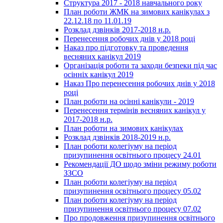
Структура 2017 - 2018 навчального року
План роботи ЖМК на зимових канікулах з
22.12.18 по 11.01.19
Розклад дзвінків 2017-2018 н.р.
Перенесення робочих днів у 2018 році
Наказ про підготовку та проведення
весняних канікул 2019
Організація роботи та заходи безпеки під час
осінніх канікул 2019
Наказ Про перенесення робочих днів у 2018
році
План роботи на осінні канікули - 2019
Перенесення термінів весняних канікул у
2017-2018 н.р.
План роботи на зимових канікулах
Розклад дзвінків 2018-2019 н.р.
План роботи колегіуму на період
призупинення освітнього процесу 24.01
Рекомендації ДО щодо зміни режиму роботи
ЗЗСО
План роботи колегіуму на період
призупинення освітнього процесу 05.02
План роботи колегіуму на період
призупинення освітнього процесу 07.02
Про продовження призупинення освітнього