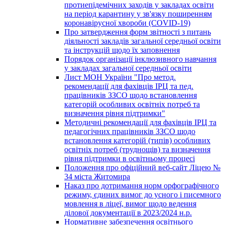
протиепідемічних заходів у закладах освіти
на період карантину у зв'язку поширенням
коронавірусної хвороби (COVID-19)
Про затвердження форм звітності з питань
діяльності закладів загальної середньої освіти
та інструкцій щодо їх заповнення
Порядок організації інклюзивного навчання
у закладах загальної середньої освіти
Лист МОН України "Про метод.
рекомендації для фахівців ІРЦ та пед.
працівників ЗЗСО щодо встановлення
категорій особливих освітніх потреб та
визначення рівня підтримки"
Методичні рекомендації для фахівців ІРЦ та
педагогічних працівників ЗЗСО щодо
встановлення категорій (типів) особливих
освітніх потреб (труднощів) та визначення
рівня підтримки в освітньому процесі
Положення про офіційний веб-сайт Ліцею №
34 міста Житомира
Наказ про дотримання норм орфографічного
режиму, єдиних вимог до усного і писемного
мовлення в ліцеї, вимог щодо ведення
ділової документації в 2023/2024 н.р.
Нормативне забезпечення освітнього