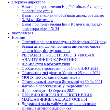
Сторінка директора
Наказ про призначення Надії Стойкової у період
дії воєнного стану
Наказ про виконання обов'язків директора ліцею
№ 34 м. Житомира
Наказ про призначення Інни Кравчук на посаду
директора ліцею № 34
Фотогалерея
Новини
Освітній процес в колегіумі з 22 березня 2021 року
Батьки дітей, що не пройшли щеплення мають
обрати іншу форму навчання
РЕГЛАМЕНТ РОБОТИ ЗЗСО В УМОВАХ
АДАПТИВНОГО КАРАНТИНУ
Що має бути в рюкзаку учня
Особливості проведення пробного ЗНО-2021
Обмеження, які діють в Україні з 25 січня 2021
МОНУ про складні погодні умови
Обмежувальні заходи в Житомирі до 30.04.2021
Житомир перебуватиме у "червоній" зоні
Щодо канікул з 13 березня 2021
ПРО ВИКОРИСТАННЯ СПОРТИВНИХ
МАЙДАНЧИКІВ ЗАКЛАДУ ОСВІТИ
До уваги батьків майбутніх першокласників
Правила літнього відпочинку