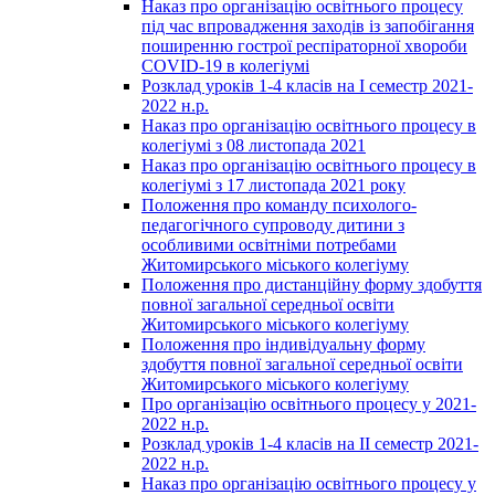
Наказ про організацію освітнього процесу
під час впровадження заходів із запобігання
поширенню гострої респіраторної хвороби
COVID-19 в колегіумі
Розклад уроків 1-4 класів на І семестр 2021-
2022 н.р.
Наказ про організацію освітнього процесу в
колегіумі з 08 листопада 2021
Наказ про організацію освітнього процесу в
колегіумі з 17 листопада 2021 року
Положення про команду психолого-
педагогічного супроводу дитини з
особливими освітніми потребами
Житомирського міського колегіуму
Положення про дистанційну форму здобуття
повної загальної середньої освіти
Житомирського міського колегіуму
Положення про індивідуальну форму
здобуття повної загальної середньої освіти
Житомирського міського колегіуму
Про організацію освітнього процесу у 2021-
2022 н.р.
Розклад уроків 1-4 класів на ІІ семестр 2021-
2022 н.р.
Наказ про організацію освітнього процесу у