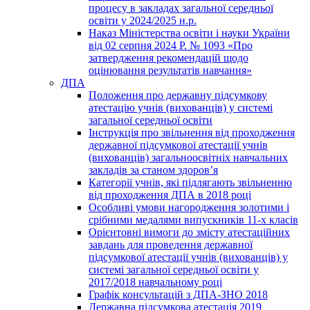
процесу в закладах загальної середньої
освіти у 2024/2025 н.р.
Наказ Міністерства освіти і науки України
від 02 серпня 2024 Р. № 1093 «Про
затвердження рекомендацій щодо
оцінювання результатів навчання»
ДПА
Положення про державну підсумкову
атестацію учнів (вихованців) у системі
загальної середньої освіти
Інструкція про звільнення від проходження
державної підсумкової атестації учнів
(вихованців) загальноосвітніх навчальних
закладів за станом здоров’я
Категорії учнів, які підлягають звільненню
від проходження ДПА в 2018 році
Особливі умови нагородження золотими і
срібними медалями випускників 11-х класів
Орієнтовні вимоги до змісту атестаційних
завдань для проведення державної
підсумкової атестації учнів (вихованців) у
системі загальної середньої освіти у
2017/2018 навчальному році
Графік консультацій з ДПА-ЗНО 2018
Державна підсумкова атестація 2019