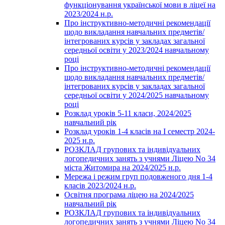
функціонування української мови в ліцеї на
2023/2024 н.р.
Про інструктивно-методичні рекомендації
щодо викладання навчальних предметів/
інтегрованих курсів у закладах загальної
середньої освіти у 2023/2024 навчальному
році
Про інструктивно-методичні рекомендації
щодо викладання навчальних предметів/
інтегрованих курсів у закладах загальної
середньої освіти у 2024/2025 навчальному
році
Розклад уроків 5-11 класи, 2024/2025
навчальний рік
Розклад уроків 1-4 класів на І семестр 2024-
2025 н.р.
РОЗКЛАД групових та індивідуальних
логопедичних занять з учнями Ліцею No 34
міста Житомира на 2024/2025 н.р.
Мережа і режим груп подовженого дня 1-4
класів 2023/2024 н.р.
Освітня програма ліцею на 2024/2025
навчальний рік
РОЗКЛАД групових та індивідуальних
логопедичних занять з учнями Ліцею No 34