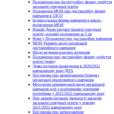
Положення про інституційну форму здобуття
загальної середньої освіти
Положення МОН про дистанційну форму
навчання в ЗЗСО
Індивідуальна форма навчання в школі -
роз'яснення МОН
Новий Держстандарт базової середньої
освіти: основні положення за 5 хв
Нове у Положенні про дистанційне навчання
МОН України щодо організації
дистанційного навчання
Щодо ведення класних журналів
Положення про дистанційну форму здобуття
освіти (нове)
Деякі питання проведення в 2020/2021
навчальному році ДПА
Постанова про затвердження Порядку
організації інклюзивного навчання
Методичні рекомендації щодо організації
навчання осіб з особливими освітніми
потребами у 2021/2022 навчальному році
Про окремі питання діяльності закладів
загальної середньої освіти у новому
2021/2022 навчальному році
Постанова про затвердження