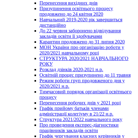
Перенесення вихідних днів
Призупинення освітнього процесу
продовжено до 24 квітня 2020
Навчальний 2019-2020 рік завершиться
дистанційно
До 22 червня заборонено відвідування
закладів освіти її здобувачами
Карантин продовжено до 31 липня 2020
МОН України про організацію роботи у
2020/2021 навчальному році
СТРУКТУРА 2020/2021 НАВЧАЛЬНОГО
РОКУ
Розклад дзінків 2020-2021 н.р.
Освітній процес призупинено до 11 травня
Режим роботи груп продовженого дня у
2020/2021 н.р.
Тимчасовий порядок організації освітнього
процесу
Перенесення робочих днів у 2021 році
Графік прийому батьків членами
адміністрації колегіуму в 21/22 н.р.
Структура 2021/2022 навчального року
Про проведення експрес-діагностики
працівників закладів освіти
Графік чергування класних керівників у