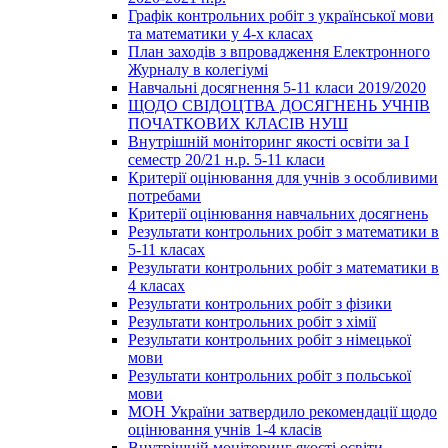
Графік контрольних робіт з української мови
та математики у 4-х класах
План заходів з впровадження Електронного
Журналу в колегіумі
Навчальні досягнення 5-11 класи 2019/2020
ЩОДО СВІДОЦТВА ДОСЯГНЕНЬ УЧНІВ
ПОЧАТКОВИХ КЛАСІВ НУШ
Внутрішній моніторинг якості освіти за І
семестр 20/21 н.р. 5-11 класи
Критерії оцінювання для учнів з особливими
потребами
Критерії оцінювання навчальних досягнень
Результати контрольних робіт з математики в
5-11 класах
Результати контрольних робіт з математики в
4 класах
Результати контрольних робіт з фізики
Результати контрольних робіт з хімії
Результати контрольних робіт з німецької
мови
Результати контрольних робіт з польської
мови
МОН України затвердило рекомендації щодо
оцінювання учнів 1-4 класів
Внутрішній моніторинг якості освіти