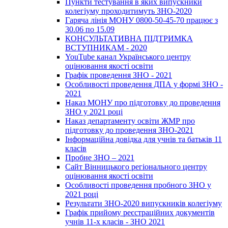
Пункти тестування в яких випускники
колегіуму проходитимуть ЗНО-2020
Гаряча лінія МОНУ 0800-50-45-70 працює з
30.06 по 15.09
КОНСУЛЬТАТИВНА ПІДТРИМКА
ВСТУПНИКАМ - 2020
YouTube канал Українського центру
оцінювання якості освіти
Графік проведення ЗНО - 2021
Особливості проведення ДПА у формі ЗНО -
2021
Наказ МОНУ про підготовку до проведення
ЗНО у 2021 році
Наказ департаменту освіти ЖМР про
підготовку до проведення ЗНО-2021
Інформаційна довідка для учнів та батьків 11
класів
Пробне ЗНО – 2021
Сайт Вінницького регіонального центру
оцінювання якості освіти
Особливості проведення пробного ЗНО у
2021 році
Результати ЗНО-2020 випускників колегіуму
Графік прийому реєстраційних документів
учнів 11-х класів - ЗНО 2021