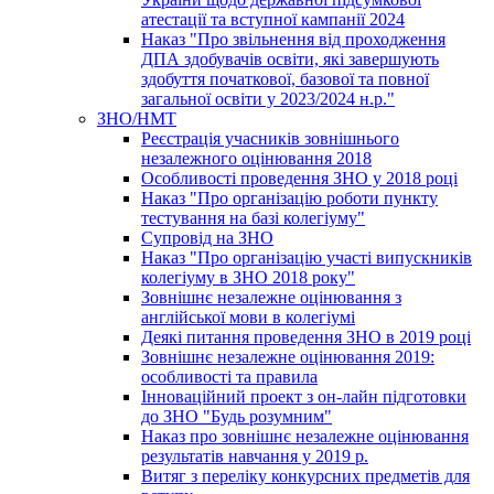
атестації та вступної кампанії 2024
Наказ "Про звільнення від проходження
ДПА здобувачів освіти, які завершують
здобуття початкової, базової та повної
загальної освіти у 2023/2024 н.р."
ЗНО/НМТ
Реєстрація учасників зовнішнього
незалежного оцінювання 2018
Особливості проведення ЗНО у 2018 році
Наказ "Про організацію роботи пункту
тестування на базі колегіуму"
Супровід на ЗНО
Наказ "Про організацію участі випускників
колегіуму в ЗНО 2018 року"
Зовнішнє незалежне оцінювання з
англійської мови в колегіумі
Деякі питання проведення ЗНО в 2019 році
Зовнішнє незалежне оцінювання 2019:
особливості та правила
Інноваційний проект з он-лайн підготовки
до ЗНО "Будь розумним"
Наказ про зовнішнє незалежне оцінювання
результатів навчання у 2019 р.
Витяг з переліку конкурсних предметів для