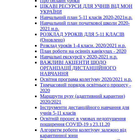
Про онлайн уроки
ЦІКАВІ РЕСУРСИ ДЛЯ УЧНІВ ВІД МОН
УКРАЇНИ
Навчальний план 5-11 класів 2020-2021н.р.
Навчальний план початкової школи 2020-
2021 н.р.
РОЗКЛАД УРОКІВ ДЛЯ 5-11 КЛАСІВ
(Оновлено)
Розклад уроків 1-4 класи. 2020/2021 н.р.
План роботи на осінніх канікулах - 2020
Навчальні екскурсії у 2020-2021 н.р.
ВАЖЛИВІ АКЦЕНТИ ЩОДО
ОРГАНІЗАЦІЇ ДИСТАНЦІЙНОГО
НАВЧАННЯ
Освітня програма колегіуму 2020/2021 н.р.
Тимчасовий порядок освітнього процесу -
2020
Маршрути руху (адаптивний карантин)
2020/2021
Інструменти дистанційного навчання для
учнів 5-11 класів
Освітній процес в умовах недопущення
поширення COVID-19 з 23.11.20
Алгоритм роботи колегіуму залежно від
карантинної зони