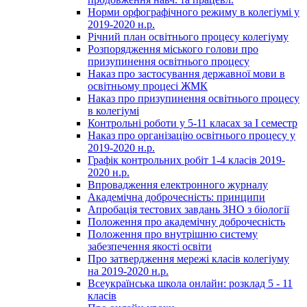
Норми орфографічного режиму в колегіумі у
2019-2020 н.р.
Річний план освітнього процесу колегіуму
Розпорядження міського голови про
призупинення освітнього процесу
Наказ про застосування державної мови в
освітньому процесі ЖМК
Наказ про призупинення освітнього процесу
в колегіумі
Контрольні роботи у 5-11 класах за І семестр
Наказ про організацію освітнього процесу у
2019-2020 н.р.
Графік контрольних робіт 1-4 класів 2019-
2020 н.р.
Впровадження електронного журналу
Академічна доброчесність: принципи
Апробація тестових завдань ЗНО з біології
Положення про академічну доброчесність
Положення про внутрішню систему
забезпечення якості освіти
Про затвердження мережі класів колегіуму
на 2019-2020 н.р.
Всеукраїнська школа онлайн: розклад 5 - 11
класів