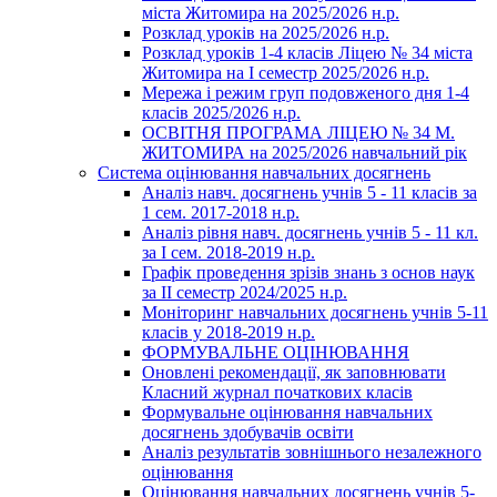
міста Житомира на 2025/2026 н.р.
Розклад уроків на 2025/2026 н.р.
Розклад уроків 1-4 класів Ліцею № 34 міста
Житомира на І семестр 2025/2026 н.р.
Мережа і режим груп подовженого дня 1-4
класів 2025/2026 н.р.
ОСВІТНЯ ПРОГРАМА ЛІЦЕЮ № 34 М.
ЖИТОМИРА на 2025/2026 навчальний рік
Система оцінювання навчальних досягнень
Аналіз навч. досягнень учнів 5 - 11 класів за
1 сем. 2017-2018 н.р.
Аналіз рівня навч. досягнень учнів 5 - 11 кл.
за І сем. 2018-2019 н.р.
Графік проведення зрізів знань з основ наук
за ІІ семестр 2024/2025 н.р.
Моніторинг навчальних досягнень учнів 5-11
класів у 2018-2019 н.р.
ФОРМУВАЛЬНЕ ОЦІНЮВАННЯ
Оновлені рекомендації, як заповнювати
Класний журнал початкових класів
Формувальне оцінювання навчальних
досягнень здобувачів освіти
Аналіз результатів зовнішнього незалежного
оцінювання
Оцінювання навчальних досягнень учнів 5-