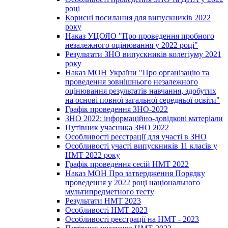
році
Корисні посилання для випускників 2022
року
Наказ УЦОЯО "Про проведення пробного
незалежного оцінювання у 2022 році"
Результати ЗНО випускників колегіуму 2021
року
Наказ МОН України "Про організацію та
проведення зовнішнього незалежного
оцінювання результатів навчання, здобутих
на основі повної загальної середньої освіти"
Графік проведення ЗНО-2022
ЗНО 2022: інформаційно-довідкові матеріали
Путівник учасника ЗНО 2022
Особливості реєстрації для участі в ЗНО
Особливості участі випускників 11 класів у
НМТ 2022 року
Графік проведення сесій НМТ 2022
Наказ МОН Про затвердження Порядку
проведення у 2022 році національного
мультипредметного тесту
Результати НМТ 2023
Особливості НМТ 2023
Особливості реєстрації на НМТ - 2023