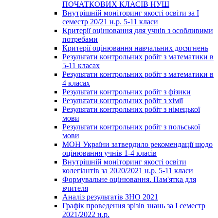
ПОЧАТКОВИХ КЛАСІВ НУШ
Внутрішній моніторинг якості освіти за І
семестр 20/21 н.р. 5-11 класи
Критерії оцінювання для учнів з особливими
потребами
Критерії оцінювання навчальних досягнень
Результати контрольних робіт з математики в
5-11 класах
Результати контрольних робіт з математики в
4 класах
Результати контрольних робіт з фізики
Результати контрольних робіт з хімії
Результати контрольних робіт з німецької
мови
Результати контрольних робіт з польської
мови
МОН України затвердило рекомендації щодо
оцінювання учнів 1-4 класів
Внутрішній моніторинг якості освіти
колегіантів за 2020/2021 н.р. 5-11 класи
Формувальне оцінювання. Пам'ятка для
вчителя
Аналіз результатів ЗНО 2021
Графік проведення зрізів знань за І семестр
2021/2022 н.р.