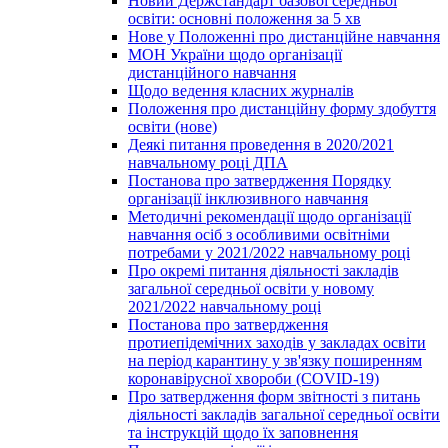
Новий Держстандарт базової середньої
освіти: основні положення за 5 хв
Нове у Положенні про дистанційне навчання
МОН України щодо організації
дистанційного навчання
Щодо ведення класних журналів
Положення про дистанційну форму здобуття
освіти (нове)
Деякі питання проведення в 2020/2021
навчальному році ДПА
Постанова про затвердження Порядку
організації інклюзивного навчання
Методичні рекомендації щодо організації
навчання осіб з особливими освітніми
потребами у 2021/2022 навчальному році
Про окремі питання діяльності закладів
загальної середньої освіти у новому
2021/2022 навчальному році
Постанова про затвердження
протиепідемічних заходів у закладах освіти
на період карантину у зв'язку поширенням
коронавірусної хвороби (COVID-19)
Про затвердження форм звітності з питань
діяльності закладів загальної середньої освіти
та інструкцій щодо їх заповнення