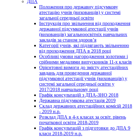
ДПА
Положення про державну підсумкову
атестацію учнів (вихованців) у системі
загальної середньої освіти
Інструкція про звільнення від проходження
державної підсумкової атестації учнів
(вихованців) загальноосвітніх навчальних
закладів за станом здоров’я
Категорії учнів, які підлягають звільненню
від проходження ДПА в 2018 році
Особливі умови нагородження золотими і
срібними медалями випускників 11-х класів
Орієнтовні вимоги до змісту атестаційних
завдань для проведення державної
підсумкової атестації учнів (вихованців) у
системі загальної середньої освіти у
2017/2018 навчальному році
Графік консультацій з ДПА-ЗНО 2018
Державна підсумкова атестація 2019
Склад державних атестаційних комісій 2018
- 2019 н.р.
Розклад ДПА в 4-х класах за освіт. рівень
початкової освіти 2018-2019
Графік консультацій з підготовки до ДПА 9
класи 2018-2019 н.р.