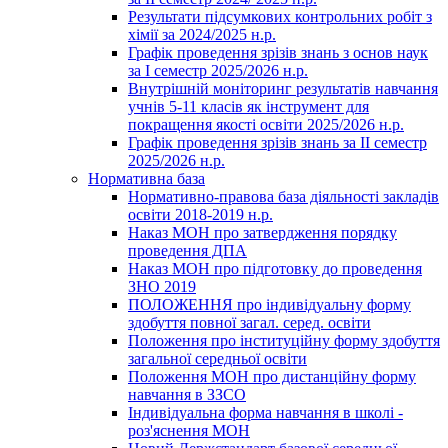
Результати підсумкових контрольних робіт з
хімії за 2024/2025 н.р.
Графік проведення зрізів знань з основ наук
за І семестр 2025/2026 н.р.
Внутрішній моніторинг результатів навчання
учнів 5-11 класів як інструмент для
покращення якості освіти 2025/2026 н.р.
Графік проведення зрізів знань за ІІ семестр
2025/2026 н.р.
Нормативна база
Нормативно-правова база діяльності закладів
освіти 2018-2019 н.р.
Наказ МОН про затвердження порядку
проведення ДПА
Наказ МОН про підготовку до проведення
ЗНО 2019
ПОЛОЖЕННЯ про індивідуальну форму
здобуття повної загал. серед. освіти
Положення про інституційну форму здобуття
загальної середньої освіти
Положення МОН про дистанційну форму
навчання в ЗЗСО
Індивідуальна форма навчання в школі -
роз'яснення МОН