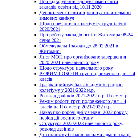
Про відвідування здобувачами освіти
закладів освіти від 10.11.2020
Департамент освіти пропонує нові терміни
зимових канікул
Щодо навчання в колегіумі у грудні-січні
2020/2021
Про роботу закладів освіти Житомира 08-24
січня 2021
Обмежувальні заходи до 28.02.2021 в
Житомирі
Лист МОН про організоване завершення
2020-2021 навчального року
Щодо структури навчального року
РЕЖИМ РОБОТИ груп подовженого дня 1-4
класів
Графік прийому батьків адміністрацією
колегіуму у 2021/2022 н.р.
Розклад дзвінків 2021-2022 н.р. ІІ семестр
Режим роботи груп подовженого дня 1-4
класів на ІІ семестр 2021-2022 н.р.
Наказ про робочі дні у червні 2022 року у
період дії воєнного стану
Структура 2022/2023 навчального року,
розклад дзвінків
Дні прийому батьків членами адміністрації