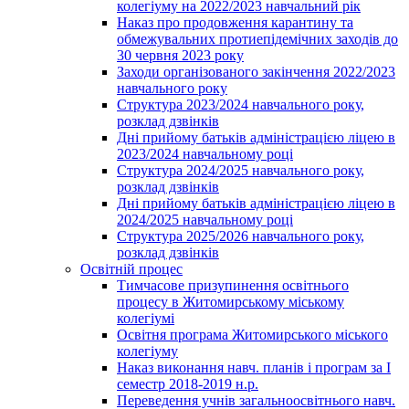
колегіуму на 2022/2023 навчальний рік
Наказ про продовження карантину та
обмежувальних протиепідемічних заходів до
30 червня 2023 року
Заходи організованого закінчення 2022/2023
навчального року
Структура 2023/2024 навчального року,
розклад дзвінків
Дні прийому батьків адміністрацією ліцею в
2023/2024 навчальному році
Структура 2024/2025 навчального року,
розклад дзвінків
Дні прийому батьків адміністрацією ліцею в
2024/2025 навчальному році
Структура 2025/2026 навчального року,
розклад дзвінків
Освітній процес
Тимчасове призупинення освітнього
процесу в Житомирському міському
колегіумі
Освітня програма Житомирського міського
колегіуму
Наказ виконання навч. планів і програм за І
семестр 2018-2019 н.р.
Переведення учнів загальноосвітнього навч.