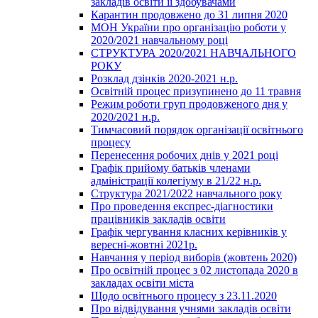
закладів освіти її здобувачами
Карантин продовжено до 31 липня 2020
МОН України про організацію роботи у
2020/2021 навчальному році
СТРУКТУРА 2020/2021 НАВЧАЛЬНОГО
РОКУ
Розклад дзінків 2020-2021 н.р.
Освітній процес призупинено до 11 травня
Режим роботи груп продовженого дня у
2020/2021 н.р.
Тимчасовий порядок організації освітнього
процесу
Перенесення робочих днів у 2021 році
Графік прийому батьків членами
адміністрації колегіуму в 21/22 н.р.
Структура 2021/2022 навчального року
Про проведення експрес-діагностики
працівників закладів освіти
Графік чергування класних керівників у
вересні-жовтні 2021р.
Навчання у період виборів (жовтень 2020)
Про освітній процес з 02 листопада 2020 в
закладах освіти міста
Щодо освітнього процесу з 23.11.2020
Про відвідування учнями закладів освіти