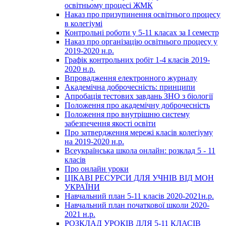
освітньому процесі ЖМК
Наказ про призупинення освітнього процесу
в колегіумі
Контрольні роботи у 5-11 класах за І семестр
Наказ про організацію освітнього процесу у
2019-2020 н.р.
Графік контрольних робіт 1-4 класів 2019-
2020 н.р.
Впровадження електронного журналу
Академічна доброчесність: принципи
Апробація тестових завдань ЗНО з біології
Положення про академічну доброчесність
Положення про внутрішню систему
забезпечення якості освіти
Про затвердження мережі класів колегіуму
на 2019-2020 н.р.
Всеукраїнська школа онлайн: розклад 5 - 11
класів
Про онлайн уроки
ЦІКАВІ РЕСУРСИ ДЛЯ УЧНІВ ВІД МОН
УКРАЇНИ
Навчальний план 5-11 класів 2020-2021н.р.
Навчальний план початкової школи 2020-
2021 н.р.
РОЗКЛАД УРОКІВ ДЛЯ 5-11 КЛАСІВ