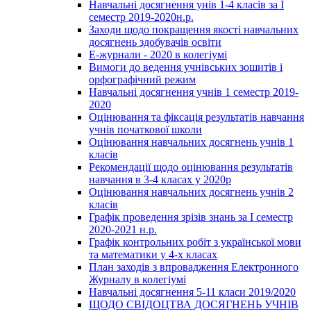
Навчальні досягнення унів 1-4 класів за І
семестр 2019-2020н.р.
Заходи щодо покращення якості навчальних
досягнень здобувачів освіти
Е-журнали - 2020 в колегіумі
Вимоги до ведення учнівських зошитів і
орфографічний режим
Навчальні досягнення учнів 1 семестр 2019-
2020
Оцінювання та фіксація результатів навчання
учнів початкової школи
Оцінювання навчальних досягнень учнів 1
класів
Рекомендації щодо оцінювання результатів
навчання в 3-4 класах у 2020р
Оцінювання навчальних досягнень учнів 2
класів
Графік проведення зрізів знань за І семестр
2020-2021 н.р.
Графік контрольних робіт з української мови
та математики у 4-х класах
План заходів з впровадження Електронного
Журналу в колегіумі
Навчальні досягнення 5-11 класи 2019/2020
ЩОДО СВІДОЦТВА ДОСЯГНЕНЬ УЧНІВ