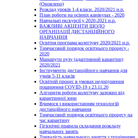
(Оновлено)
Розклад уроків 1-4 класи. 2020/2021 н.р.
План роботи на осінніх канікулах - 2020
Навчальні екскурсії у 2020-2021 н.р.
ВАЖЛИВІ АКЦЕНТИ ЩОДО
ОРГАНІЗАЦІЇ ДИСТАНЦІЙНОГО
НАВЧАННЯ
Освітня програма колегіуму 2020/2021 н.р.
Тимчасовий порядок освітнього процесу -
2020
Маршрути руху (адаптивний карантин)
2020/2021
Інструменти дистанційного навчання для
учнів 5-11 класів
Освітній процес в умовах недопущення
поширення COVID-19 з 23.11.20
Алгоритм роботи колегіуму залежно від
карантинної зони
Вчимося з використанням технологій
дистанційного навчання
Тимчасовий порядок освітнього процесу на
час карантину
Гігієнічні правила складання розкладу
навчальних занять
Тривалість навчального заняття з технічними