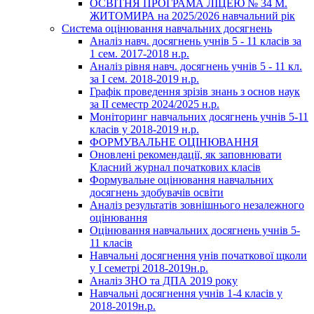
ОСВІТНЯ ПРОГРАМА ЛІЦЕЮ № 34 М.
ЖИТОМИРА на 2025/2026 навчальний рік
Система оцінювання навчальних досягнень
Аналіз навч. досягнень учнів 5 - 11 класів за
1 сем. 2017-2018 н.р.
Аналіз рівня навч. досягнень учнів 5 - 11 кл.
за І сем. 2018-2019 н.р.
Графік проведення зрізів знань з основ наук
за ІІ семестр 2024/2025 н.р.
Моніторинг навчальних досягнень учнів 5-11
класів у 2018-2019 н.р.
ФОРМУВАЛЬНЕ ОЦІНЮВАННЯ
Оновлені рекомендації, як заповнювати
Класний журнал початкових класів
Формувальне оцінювання навчальних
досягнень здобувачів освіти
Аналіз результатів зовнішнього незалежного
оцінювання
Оцінювання навчальних досягнень учнів 5-
11 класів
Навчальні досягнення унів початкової щколи
у І семетрі 2018-2019н.р.
Аналіз ЗНО та ДПА 2019 року
Навчальні досягнення учнів 1-4 класів у
2018-2019н.р.