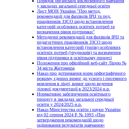
Порядок організації інклюзивного навчання
у закладах загальної середньої освіти
Лист МОН України "Про метод.
рекомендації для фахівців ІРЦ та пед.
працівників ЗЗСО щодо встановлення
категорій особливих освітніх потреб та
визначення рівня підтримки"
Методичні рекомендації для фахівців ІРЦ та
педагогічних працівників ЗЗСО щодо
встановлення категорій (типів) особливих
освітніх потреб (труднощів) та визначення
рівня підтримки в освітньому процесі
Положення про офіційний веб-сайт Ліцею №
34 міста Житомира
Наказ про дотримання норм орфографічного
режиму, єдиних вимог до усного і писемного
мовлення в ліцеї, вимог щодо ведення
ділової документації в 2023/2024 н.р.
Нормативне забезпечення освітнього
процесу в закладах загальної середньої
освіти у 2024/2025 н.р.
Наказ Міністерства освіти і науки України
від 02 серпня 2024 Р. № 1093 «Про
затвердження рекомендацій щодо
оцінювання результатів навчання»