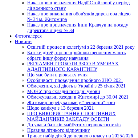
Наказ про призначення Надії Стойкової у період
дії воєнного стану
Наказ про виконання обов'язків директора ліцею
№ 34 м. Житомира
Наказ про призначення Інни Кравчук на посаду
директора ліцею № 34
Фотогалерея
Новини
Освітній процес в колегіумі з 22 березня 2021 року
Батьки дітей, що не пройшли щеплення мають
обрати іншу форму навчання
РЕГЛАМЕНТ РОБОТИ ЗЗСО В УМОВАХ
АДАПТИВНОГО КАРАНТИНУ
Що має бути в рюкзаку учня
Особливості проведення пробного ЗНО-2021
Обмеження, які діють в Україні з 25 січня 2021
МОНУ про складні погодні умови
Обмежувальні заходи в Житомирі до 30.04.2021
Житомир перебуватиме у "червоній" зоні
Щодо канікул з 13 березня 2021
ПРО ВИКОРИСТАННЯ СПОРТИВНИХ
МАЙДАНЧИКІВ ЗАКЛАДУ ОСВІТИ
До уваги батьків майбутніх першокласників
Правила літнього відпочинку
Триває набір дітей до першого класу на 2025/2026