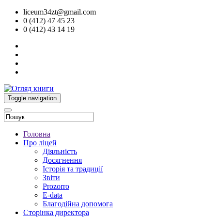
liceum34zt@gmail.com
0 (412) 47 45 23
0 (412) 43 14 19
Toggle navigation
Головна
Про ліцей
Діяльність
Досягнення
Історія та традиції
Звіти
Prozorro
E-data
Благодійна допомога
Сторінка директора