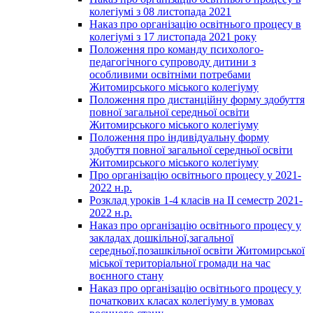
колегіумі з 08 листопада 2021
Наказ про організацію освітнього процесу в
колегіумі з 17 листопада 2021 року
Положення про команду психолого-
педагогічного супроводу дитини з
особливими освітніми потребами
Житомирського міського колегіуму
Положення про дистанційну форму здобуття
повної загальної середньої освіти
Житомирського міського колегіуму
Положення про індивідуальну форму
здобуття повної загальної середньої освіти
Житомирського міського колегіуму
Про організацію освітнього процесу у 2021-
2022 н.р.
Розклад уроків 1-4 класів на ІІ семестр 2021-
2022 н.р.
Наказ про організацію освітнього процесу у
закладах дошкільної,загальної
середньої,позашкільної освіти Житомирської
міської територіальної громади на час
воєнного стану
Наказ про організацію освітнього процесу у
початкових класах колегіуму в умовах