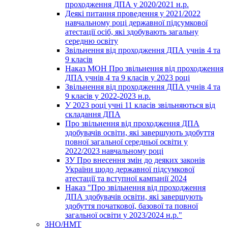
проходження ДПА у 2020/2021 н.р.
Деякі питання проведення у 2021/2022
навчальному році державної підсумкової
атестації осіб, які здобувають загальну
середню освіту
Звільнення від проходження ДПА учнів 4 та
9 класів
Наказ МОН Про звільнення від проходження
ДПА учнів 4 та 9 класів у 2023 році
Звільнення від проходження ДПА учнів 4 та
9 класів у 2022-2023 н.р.
У 2023 році учні 11 класів звільняються від
складання ДПА
Про звільнення від проходження ДПА
здобувачів освіти, які завершують здобуття
повної загальної середньої освіти у
2022/2023 навчальному році
ЗУ Про внесення змін до деяких законів
України щодо державної підсумкової
атестації та вступної кампанії 2024
Наказ "Про звільнення від проходження
ДПА здобувачів освіти, які завершують
здобуття початкової, базової та повної
загальної освіти у 2023/2024 н.р."
ЗНО/НМТ