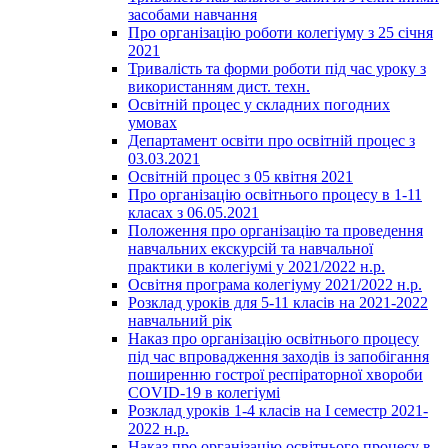
засобами навчання
Про організацію роботи колегіуму з 25 січня
2021
Тривалість та форми роботи під час уроку з
використанням дист. техн.
Освітній процес у складних погодних
умовах
Департамент освіти про освітній процес з
03.03.2021
Освітній процес з 05 квітня 2021
Про організацію освітнього процесу в 1-11
класах з 06.05.2021
Положення про організацію та проведення
навчальних екскурсій та навчальної
практики в колегіумі у 2021/2022 н.р.
Освітня програма колегіуму 2021/2022 н.р.
Розклад уроків для 5-11 класів на 2021-2022
навчальний рік
Наказ про організацію освітнього процесу
під час впровадження заходів із запобігання
поширенню гострої респіраторної хвороби
COVID-19 в колегіумі
Розклад уроків 1-4 класів на І семестр 2021-
2022 н.р.
Наказ про організацію освітнього процесу в