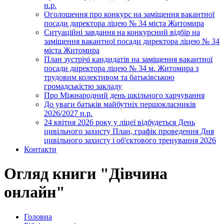
н.р.
Оголошення про конкурс на заміщення вакантної
посади директора ліцею № 34 міста Житомира
Ситуаційні завдання на конкурсний відбір на
заміщення вакантної посади директора ліцею № 34
міста Житомира
План зустрічі кандидатів на заміщення вакантної
посади директора ліцею № 34 м. Житомира з
трудовим колективом та батьківською
громадськістю закладу
Про Міжнародний день шкільного харчування
До уваги батьків майбутніх першокласників
2026/2027 н.р.
24 квітня 2026 року у ліцеї відбудеться День
цивільного захисту План, графік проведення Дня
цивільного захисту і об'єктового тренування 2026
Контакти
Огляд книги "Дівчина
онлайн"
Головна