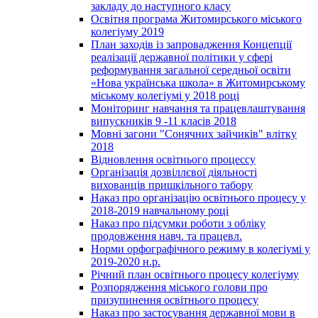
закладу до наступного класу
Освітня програма Житомирського міського
колегіуму 2019
План заходів із запровадження Концепції
реалізації державної політики у сфері
реформування загальної середньої освіти
«Нова українська школа» в Житомирському
міському колегіумі у 2018 році
Моніторинг навчання та працевлаштування
випускників 9 -11 класів 2018
Мовні загони "Сонячних зайчиків" влітку
2018
Відновлення освітнього процессу
Організація дозвіллєвої діяльності
вихованців пришкільного табору
Наказ про організацію освітнього процесу у
2018-2019 навчальному році
Наказ про підсумки роботи з обліку
продовження навч. та працевл.
Норми орфографічного режиму в колегіумі у
2019-2020 н.р.
Річний план освітнього процесу колегіуму
Розпорядження міського голови про
призупинення освітнього процесу
Наказ про застосування державної мови в