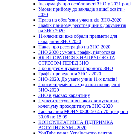
Інформація про особливості ЗНО у 2021 році
Умови прийому до закладів вищої освіти -
2020
Права на обов’язки учасників ЗНО-2020
Графік прийому реєстраційних документів
на ЗНО 2020
11-класники вже обрали предмети для
складання ЗНО-2020
Наказ про реєстрацію на ЗНО 2020
ЗНО 2020 : умови, графік, підготовка
ЯК ВПОРАТИСЯ З НАПРУГОЮ ТА
СТРЕСОМ ПЕРЕД ЗНО
Про відтермінування пробного ЗНО
Графік проведення ЗНО - 2020
ЗНО-2020. До уваги учнів 11-х класів!
Протиепідемічні заходи при проведенні
ЗНО-2020
ЗНО в умовах карантину
Пункти тестування в яких випускники
колегіуму проходитимуть ЗНО-2020
Гаряча лінія МОНУ 0800-50-45-70 працює з
30.06 по 15.09
КОНСУЛЬТАТИВНА ПІДТРИМКА
ВСТУПНИКАМ - 2020
YouTube канал Українського центру