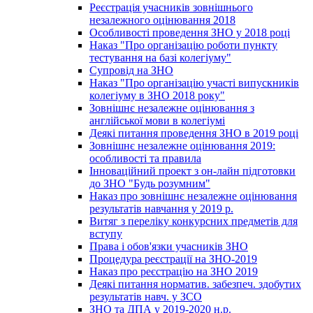
Реєстрація учасників зовнішнього
незалежного оцінювання 2018
Особливості проведення ЗНО у 2018 році
Наказ "Про організацію роботи пункту
тестування на базі колегіуму"
Супровід на ЗНО
Наказ "Про організацію участі випускників
колегіуму в ЗНО 2018 року"
Зовнішнє незалежне оцінювання з
англійської мови в колегіумі
Деякі питання проведення ЗНО в 2019 році
Зовнішнє незалежне оцінювання 2019:
особливості та правила
Інноваційний проект з он-лайн підготовки
до ЗНО "Будь розумним"
Наказ про зовнішнє незалежне оцінювання
результатів навчання у 2019 р.
Витяг з переліку конкурсних предметів для
вступу
Права і обов'язки учасників ЗНО
Процедура реєстрації на ЗНО-2019
Наказ про реєстрацію на ЗНО 2019
Деякі питання норматив. забезпеч. здобутих
результатів навч. у ЗСО
ЗНО та ДПА у 2019-2020 н.р.