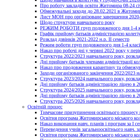
Про роботу закладів освіти Житомира 08-24 сі
Обмежувальні заходи до 28.02.2021 в Житоми
Лист МОН про організоване завершення 2020-
Щодо структури навчального року
РЕЖИМ РОБОТИ груп подовженого дня 1-4 к
Графік прийому батьків адміністрацією колегіу
Розклад дзвінків 2021-2022 н.р. ІІ семестр
Режим роботи груп подовженого дня 1-4 класів
Наказ про робочі дні у червні 2022 року у пері
Структура 2022/2023 навчального року, розкла
Дні прийому батьків членами адміністрації ко
Наказ про продовження карантину та обмежува
Заходи організованого закінчення 2022/2023 
Структура 2023/2024 навчального року, розкла
Дні прийому батьків адміністрацією ліцею в 
Структура 2024/2025 навчального року, розкла
Дні прийому батьків адміністрацією ліцею в 
Структура 2025/2026 навчального року, розкла
Освітній процес
Тимчасове призупинення освітнього процесу 
Освітня програма Житомирського міського ко
Наказ виконання навч. планів і програм за І се
Переведення учнів загальноосвітнього навч. з
Освітня програма Житомирського міського ко