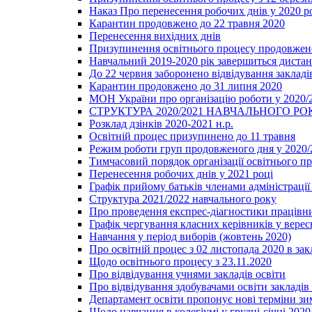
Наказ Про перенесення робочих днів у 2020 р
Карантин продовжено до 22 травня 2020
Перенесення вихідних днів
Призупинення освітнього процесу продовжено
Навчальний 2019-2020 рік завершиться диста
До 22 червня заборонено відвідування закладів
Карантин продовжено до 31 липня 2020
МОН України про організацію роботи у 2020/
СТРУКТУРА 2020/2021 НАВЧАЛЬНОГО РО
Розклад дзінків 2020-2021 н.р.
Освітній процес призупинено до 11 травня
Режим роботи груп продовженого дня у 2020/2
Тимчасовий порядок організації освітнього п
Перенесення робочих днів у 2021 році
Графік прийому батьків членами адміністрації 
Структура 2021/2022 навчального року
Про проведення експрес-діагностики працівни
Графік чергування класних керівників у верес
Навчання у період виборів (жовтень 2020)
Про освітній процес з 02 листопада 2020 в зак
Щодо освітнього процесу з 23.11.2020
Про відвідування учнями закладів освіти
Про відвідування здобувачами освіти закладів 
Департамент освіти пропонує нові терміни зи
Щодо навчання в колегіумі у грудні-січні 2020