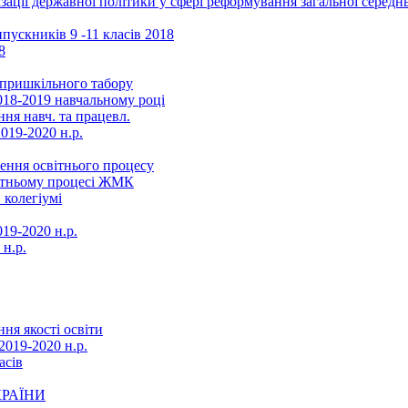
ізації державної політики у сфері реформування загальної серед
ускників 9 -11 класів 2018
8
в пришкільного табору
018-2019 навчальному році
ня навч. та працевл.
019-2020 н.р.
ення освітнього процесу
вітньому процесі ЖМК
 колегіумі
19-2020 н.р.
 н.р.
ня якості освіти
2019-2020 н.р.
асів
КРАЇНИ