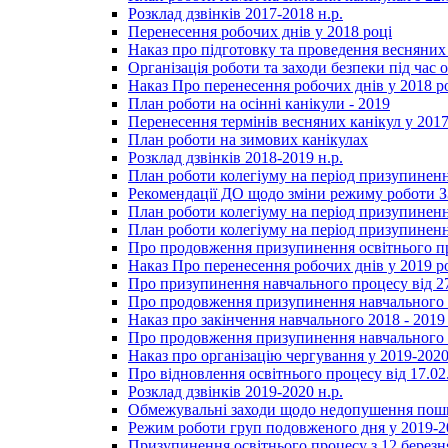
Розклад дзвінків 2017-2018 н.р.
Перенесення робочих днів у 2018 році
Наказ про підготовку та проведення весняних
Організація роботи та заходи безпеки під час о
Наказ Про перенесення робочих днів у 2018 р
План роботи на осінні канікули - 2019
Перенесення термінів весняних канікул у 2017
План роботи на зимових канікулах
Розклад дзвінків 2018-2019 н.р.
План роботи колегіуму на період призупиненн
Рекомендації ДО щодо зміни режиму роботи 
План роботи колегіуму на період призупиненн
План роботи колегіуму на період призупиненн
Про продовження призупинення освітнього пр
Наказ Про перенесення робочих днів у 2019 р
Про призупинення навчального процесу від 2
Про продовження призупинення навчального п
Наказ про закінчення навчального 2018 - 2019 
Про продовження призупинення навчального п
Наказ про організацію чергування у 2019-2020
Про відновлення освітнього процесу від 17.02
Розклад дзвінків 2019-2020 н.р.
Обмежувальні заходи щодо недопушення пошир
Режим роботи груп подовженого дня у 2019-20
Призупинення освітнього процесу з 12 березня