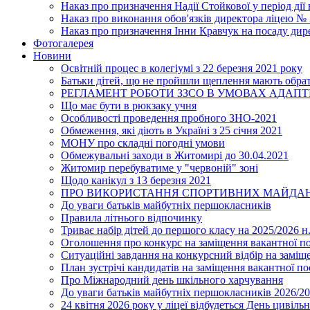
Наказ про призначення Надії Стойкової у період дії
Наказ про виконання обов'язків директора ліцею №
Наказ про призначення Інни Кравчук на посаду дир
Фотогалерея
Новини
Освітній процес в колегіумі з 22 березня 2021 року
Батьки дітей, що не пройшли щеплення мають обра
РЕГЛАМЕНТ РОБОТИ ЗЗСО В УМОВАХ АДАП
Що має бути в рюкзаку учня
Особливості проведення пробного ЗНО-2021
Обмеження, які діють в Україні з 25 січня 2021
МОНУ про складні погодні умови
Обмежувальні заходи в Житомирі до 30.04.2021
Житомир перебуватиме у "червоній" зоні
Щодо канікул з 13 березня 2021
ПРО ВИКОРИСТАННЯ СПОРТИВНИХ МАЙДАН
До уваги батьків майбутніх першокласників
Правила літнього відпочинку
Триває набір дітей до першого класу на 2025/2026 н.
Оголошення про конкурс на заміщення вакантної п
Ситуаційні завдання на конкурсний відбір на замі
План зустрічі кандидатів на заміщення вакантної п
Про Міжнародний день шкільного харчування
До уваги батьків майбутніх першокласників 2026/20
24 квітня 2026 року у ліцеї відбудеться День цивіл