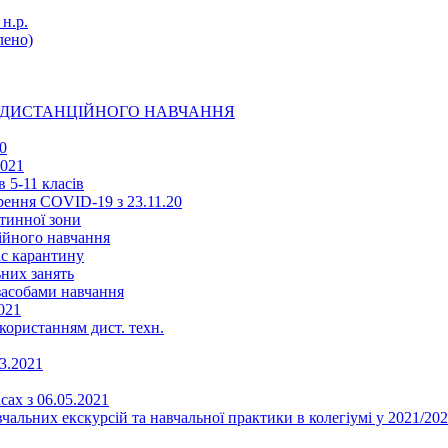
н.р.
ено)
Ї ДИСТАНЦІЙНОГО НАВЧАННЯ
0
2021
 5-11 класів
ення COVID-19 з 23.11.20
тинної зони
ійного навчання
ас карантину
ьних занять
 засобами навчання
021
икористанням дист. техн.
03.2021
сах з 06.05.2021
альних екскурсій та навчальної практики в колегіумі у 2021/202