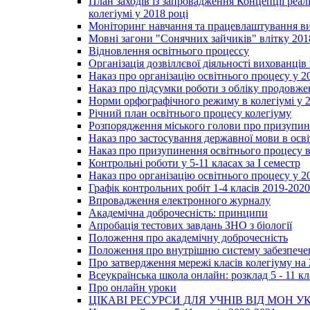
План заходів із запровадження Концепції реал
колегіумі у 2018 році
Моніторинг навчання та працевлаштування вип
Мовні загони "Сонячних зайчиків" влітку 201
Відновлення освітнього процессу
Організація дозвіллєвої діяльності вихованці
Наказ про організацію освітнього процесу у 2
Наказ про підсумки роботи з обліку продовжен
Норми орфографічного режиму в колегіумі у 2
Річний план освітнього процесу колегіуму
Розпорядження міського голови про призупин
Наказ про застосування державної мови в ос
Наказ про призупинення освітнього процесу в
Контрольні роботи у 5-11 класах за І семестр
Наказ про організацію освітнього процесу у 20
Графік контрольних робіт 1-4 класів 2019-2020
Впровадження електронного журналу
Академічна доброчесність: принципи
Апробація тестових завдань ЗНО з біології
Положення про академічну доброчесність
Положення про внутрішню систему забезпечен
Про затвердження мережі класів колегіуму на 
Всеукраїнська школа онлайн: розклад 5 - 11 кл
Про онлайн уроки
ЦІКАВІ РЕСУРСИ ДЛЯ УЧНІВ ВІД МОН У