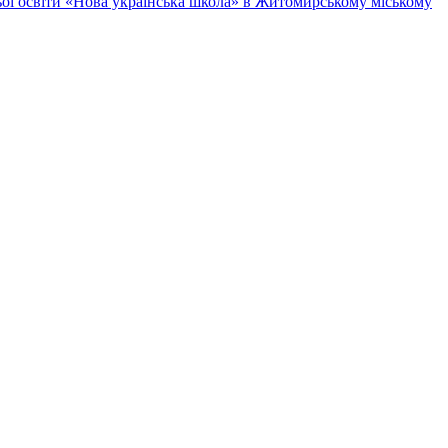
ньої освіти «Нова українська школа» в Житомирському міському