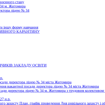
 воєнного стану
 34 м. Житомира
ектора ліцею № 34
ти іншу форму навчання
ТИВНОГО КАРАНТИНУ
ЧИКІВ ЗАКЛАДУ ОСВІТИ
р.
осади директора ліцею № 34 міста Житомира
щення вакантної посади директора ліцею № 34 міста Житомира
осади директора ліцею № 34 м. Житомира з трудовим колективом 
27 н.р.
ьного захисту План, графік проведення Дня цивільного захисту і 