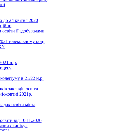
оці
 до 24 квітня 2020
нційно
 освіти її здобувачами
2021 навчальному році
КУ
021 н.р.
роцесу
колегіуму в 21/22 н.р.
ків закладів освіти
ні-жовтні 2021р.
ладах освіти міста
освіти від 10.11.2020
мових канікул
/2021