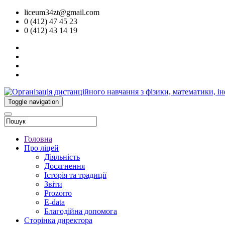
liceum34zt@gmail.com
0 (412) 47 45 23
0 (412) 43 14 19
Toggle navigation
Головна
Про ліцей
Діяльність
Досягнення
Історія та традиції
Звіти
Prozorro
E-data
Благодійна допомога
Сторінка директора