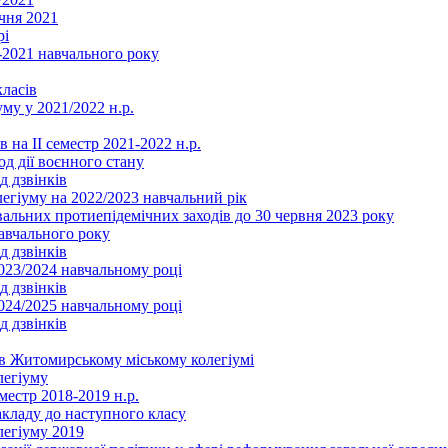
чня 2021
рі
2021 навчального року
ласів
му у 2021/2022 н.р.
 на ІІ семестр 2021-2022 н.р.
од дії воєнного стану
д дзвінків
легіуму на 2022/2023 навчальний рік
льних протиепідемічних заходів до 30 червня 2023 року
навчального року
д дзвінків
2023/2024 навчальному році
д дзвінків
2024/2025 навчальному році
д дзвінків
в Житомирському міському колегіумі
легіуму
местр 2018-2019 н.р.
акладу до наступного класу
легіуму 2019