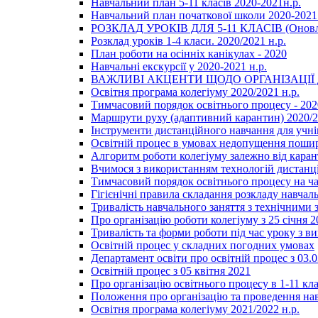
Навчальний план 5-11 класів 2020-2021н.р.
Навчальний план початкової школи 2020-2021 
РОЗКЛАД УРОКІВ ДЛЯ 5-11 КЛАСІВ (Оновл
Розклад уроків 1-4 класи. 2020/2021 н.р.
План роботи на осінніх канікулах - 2020
Навчальні екскурсії у 2020-2021 н.р.
ВАЖЛИВІ АКЦЕНТИ ЩОДО ОРГАНІЗАЦІ
Освітня програма колегіуму 2020/2021 н.р.
Тимчасовий порядок освітнього процесу - 202
Маршрути руху (адаптивний карантин) 2020/
Інструменти дистанційного навчання для учнів
Освітній процес в умовах недопущення пошир
Алгоритм роботи колегіуму залежно від каран
Вчимося з використанням технологій дистанц
Тимчасовий порядок освітнього процесу на ч
Гігієнічні правила складання розкладу навчал
Тривалість навчального заняття з технічними
Про організацію роботи колегіуму з 25 січня 2
Тривалість та форми роботи під час уроку з в
Освітній процес у складних погодних умовах
Департамент освіти про освітній процес з 03.
Освітній процес з 05 квітня 2021
Про організацію освітнього процесу в 1-11 кла
Положення про організацію та проведення навч
Освітня програма колегіуму 2021/2022 н.р.