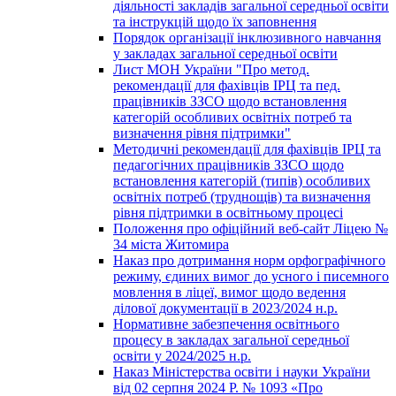
діяльності закладів загальної середньої освіти
та інструкцій щодо їх заповнення
Порядок організації інклюзивного навчання
у закладах загальної середньої освіти
Лист МОН України "Про метод.
рекомендації для фахівців ІРЦ та пед.
працівників ЗЗСО щодо встановлення
категорій особливих освітніх потреб та
визначення рівня підтримки"
Методичні рекомендації для фахівців ІРЦ та
педагогічних працівників ЗЗСО щодо
встановлення категорій (типів) особливих
освітніх потреб (труднощів) та визначення
рівня підтримки в освітньому процесі
Положення про офіційний веб-сайт Ліцею №
34 міста Житомира
Наказ про дотримання норм орфографічного
режиму, єдиних вимог до усного і писемного
мовлення в ліцеї, вимог щодо ведення
ділової документації в 2023/2024 н.р.
Нормативне забезпечення освітнього
процесу в закладах загальної середньої
освіти у 2024/2025 н.р.
Наказ Міністерства освіти і науки України
від 02 серпня 2024 Р. № 1093 «Про