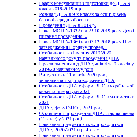
Графік консультацій з підготовки до ДПА 9
класи 2018-2019 н.р.
Розклад ДПА в 9-х класах за освіт. рівень
базової середньої освіти
Проведення ДПА в 2019 р.
Наказ МОН №1332 від 23.10.2019 року Деякі
питання проведення ...
Наказ МОН №1369 від 07.12.2018 року Про
затвердження Порядку провед...
Особливості закінчення 2019/2020
навчального року та проведення ДПА
Про звільнення від ДПА учнів 4 та 9 класів у
2019/20 навчальному році
Випускники 11 класів 2020 року
звільняються від проходження ДПА
Особливості ДПА у формі ЗНО з української
мови та літератури 2021
Особливості ДПА у формі ЗНО з математики
2021
ДПА у формі ЗНО у 2021 році
Особливості проведення ДПА: старша школа
(11 клас) у 2021 році
Навчальні предмети з яких проводиться
ДПА у 2020-2021 н.р. 4 клас
Навчальні предмети з яких проводиться