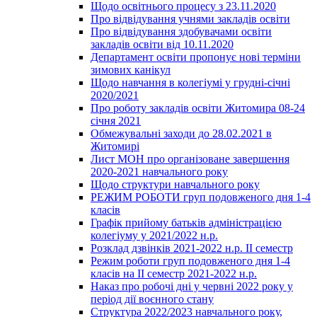
Щодо освітнього процесу з 23.11.2020
Про відвідування учнями закладів освіти
Про відвідування здобувачами освіти
закладів освіти від 10.11.2020
Департамент освіти пропонує нові терміни
зимових канікул
Щодо навчання в колегіумі у грудні-січні
2020/2021
Про роботу закладів освіти Житомира 08-24
січня 2021
Обмежувальні заходи до 28.02.2021 в
Житомирі
Лист МОН про організоване завершення
2020-2021 навчального року
Щодо структури навчального року
РЕЖИМ РОБОТИ груп подовженого дня 1-4
класів
Графік прийому батьків адміністрацією
колегіуму у 2021/2022 н.р.
Розклад дзвінків 2021-2022 н.р. ІІ семестр
Режим роботи груп подовженого дня 1-4
класів на ІІ семестр 2021-2022 н.р.
Наказ про робочі дні у червні 2022 року у
період дії воєнного стану
Структура 2022/2023 навчального року,