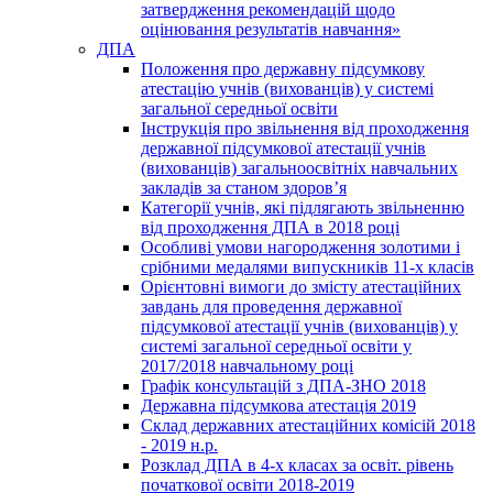
затвердження рекомендацій щодо
оцінювання результатів навчання»
ДПА
Положення про державну підсумкову
атестацію учнів (вихованців) у системі
загальної середньої освіти
Інструкція про звільнення від проходження
державної підсумкової атестації учнів
(вихованців) загальноосвітніх навчальних
закладів за станом здоров’я
Категорії учнів, які підлягають звільненню
від проходження ДПА в 2018 році
Особливі умови нагородження золотими і
срібними медалями випускників 11-х класів
Орієнтовні вимоги до змісту атестаційних
завдань для проведення державної
підсумкової атестації учнів (вихованців) у
системі загальної середньої освіти у
2017/2018 навчальному році
Графік консультацій з ДПА-ЗНО 2018
Державна підсумкова атестація 2019
Склад державних атестаційних комісій 2018
- 2019 н.р.
Розклад ДПА в 4-х класах за освіт. рівень
початкової освіти 2018-2019