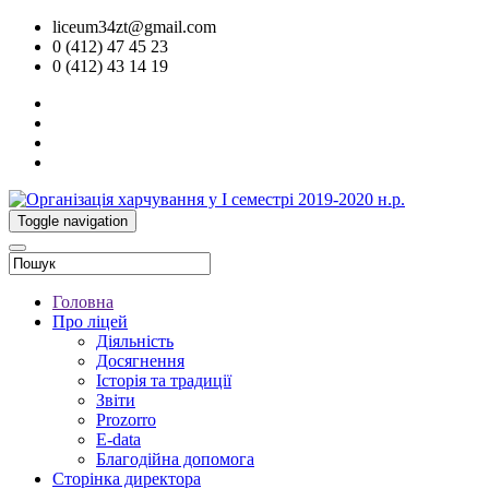
liceum34zt@gmail.com
0 (412) 47 45 23
0 (412) 43 14 19
Toggle navigation
Головна
Про ліцей
Діяльність
Досягнення
Історія та традиції
Звіти
Prozorro
E-data
Благодійна допомога
Сторінка директора