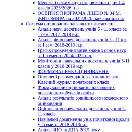
Мережа і режим груп подовженого дня 1-4
класів 2025/2026 н.р.
ОСВІТНЯ ПРОГРАМА ЛІЦЕЮ № 34 М.
ЖИТОМИРА на 2025/2026 навчальний рік
Система оцінювання навчальних досягнень
Аналіз навч. досягнень учнів 5 - 11 класів за
1 сем. 2017-2018 н.р.
Аналіз рівня навч. досягнень учнів 5 - 11 кл.
за І сем. 2018-2019 н.р.
Графік проведення зрізів знань з основ наук
за ІІ семестр 2024/2025 н.р.
Моніторинг навчальних досягнень учнів 5-11
класів у 2018-2019 н.р.
ФОРМУВАЛЬНЕ ОЦІНЮВАННЯ
Оновлені рекомендації, як заповнювати
Класний журнал початкових класів
Формувальне оцінювання навчальних
досягнень здобувачів освіти
Аналіз результатів зовнішнього незалежного
оцінювання
Оцінювання навчальних досягнень учнів 5-
11 класів
Навчальні досягнення унів початкової щколи
у І семетрі 2018-2019н.р.
Аналіз ЗНО та ДПА 2019 року