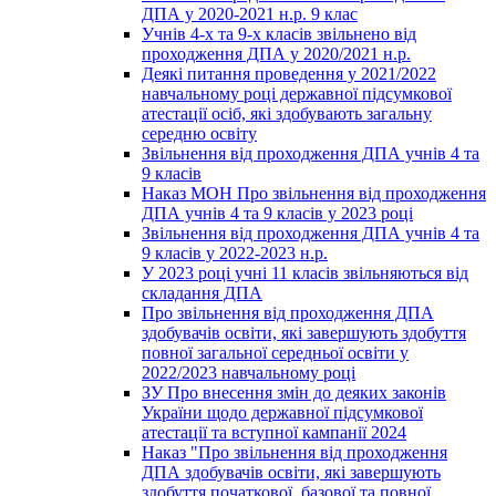
ДПА у 2020-2021 н.р. 9 клас
Учнів 4-х та 9-х класів звільнено від
проходження ДПА у 2020/2021 н.р.
Деякі питання проведення у 2021/2022
навчальному році державної підсумкової
атестації осіб, які здобувають загальну
середню освіту
Звільнення від проходження ДПА учнів 4 та
9 класів
Наказ МОН Про звільнення від проходження
ДПА учнів 4 та 9 класів у 2023 році
Звільнення від проходження ДПА учнів 4 та
9 класів у 2022-2023 н.р.
У 2023 році учні 11 класів звільняються від
складання ДПА
Про звільнення від проходження ДПА
здобувачів освіти, які завершують здобуття
повної загальної середньої освіти у
2022/2023 навчальному році
ЗУ Про внесення змін до деяких законів
України щодо державної підсумкової
атестації та вступної кампанії 2024
Наказ "Про звільнення від проходження
ДПА здобувачів освіти, які завершують
здобуття початкової, базової та повної