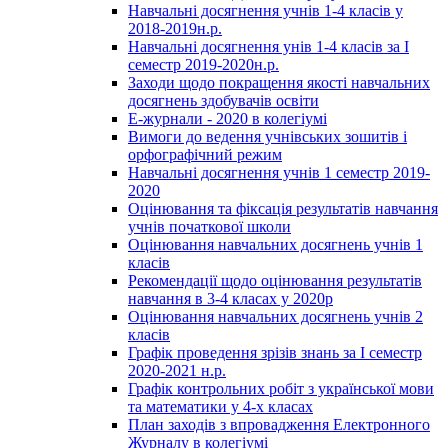
Навчальні досягнення учнів 1-4 класів у
2018-2019н.р.
Навчальні досягнення унів 1-4 класів за І
семестр 2019-2020н.р.
Заходи щодо покращення якості навчальних
досягнень здобувачів освіти
Е-журнали - 2020 в колегіумі
Вимоги до ведення учнівських зошитів і
орфографічний режим
Навчальні досягнення учнів 1 семестр 2019-
2020
Оцінювання та фіксація результатів навчання
учнів початкової школи
Оцінювання навчальних досягнень учнів 1
класів
Рекомендації щодо оцінювання результатів
навчання в 3-4 класах у 2020р
Оцінювання навчальних досягнень учнів 2
класів
Графік проведення зрізів знань за І семестр
2020-2021 н.р.
Графік контрольних робіт з української мови
та математики у 4-х класах
План заходів з впровадження Електронного
Журналу в колегіумі