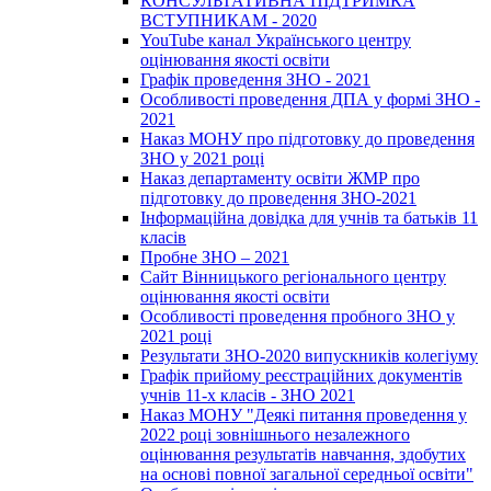
КОНСУЛЬТАТИВНА ПІДТРИМКА
ВСТУПНИКАМ - 2020
YouTube канал Українського центру
оцінювання якості освіти
Графік проведення ЗНО - 2021
Особливості проведення ДПА у формі ЗНО -
2021
Наказ МОНУ про підготовку до проведення
ЗНО у 2021 році
Наказ департаменту освіти ЖМР про
підготовку до проведення ЗНО-2021
Інформаційна довідка для учнів та батьків 11
класів
Пробне ЗНО – 2021
Сайт Вінницького регіонального центру
оцінювання якості освіти
Особливості проведення пробного ЗНО у
2021 році
Результати ЗНО-2020 випускників колегіуму
Графік прийому реєстраційних документів
учнів 11-х класів - ЗНО 2021
Наказ МОНУ "Деякі питання проведення у
2022 році зовнішнього незалежного
оцінювання результатів навчання, здобутих
на основі повної загальної середньої освіти"