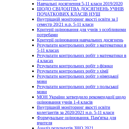
Навчальні досягнення 5-11 класи 2019/2020
ЩОДО СВІДОЦТВА ДОСЯГНЕНЬ УЧНІВ
ПОЧАТКОВИХ КЛАСІВ НУШ
Внутрішній моніторинг якості освіти за І
семестр 20/21 н.р. 5-11 класи
Критерії оцінювання для учнів з особливими
потребами
Критерії оцінювання навчальних досягнень
Результати контрольних робіт з математики в
5-11 класах
Результати контрольних робіт з математики в
4 класах
Результати контрольних робіт з фізики
Результати контрольних робіт з хімії
Результати контрольних робіт з німецької
мови
Результати контрольних робіт з польської
мови
МОН України затвердило рекомендації щодо
оцінювання учнів 1-4 класів
Внутрішній моніторинг якості освіти
колегіантів за 2020/2021 н.р. 5-11 класи
Формувальне оцінювання. Пам'ятка для
вчителя
Аналіз результатів ЗНО 2021