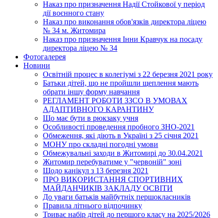
Наказ про призначення Надії Стойкової у період
дії воєнного стану
Наказ про виконання обов'язків директора ліцею
№ 34 м. Житомира
Наказ про призначення Інни Кравчук на посаду
директора ліцею № 34
Фотогалерея
Новини
Освітній процес в колегіумі з 22 березня 2021 року
Батьки дітей, що не пройшли щеплення мають
обрати іншу форму навчання
РЕГЛАМЕНТ РОБОТИ ЗЗСО В УМОВАХ
АДАПТИВНОГО КАРАНТИНУ
Що має бути в рюкзаку учня
Особливості проведення пробного ЗНО-2021
Обмеження, які діють в Україні з 25 січня 2021
МОНУ про складні погодні умови
Обмежувальні заходи в Житомирі до 30.04.2021
Житомир перебуватиме у "червоній" зоні
Щодо канікул з 13 березня 2021
ПРО ВИКОРИСТАННЯ СПОРТИВНИХ
МАЙДАНЧИКІВ ЗАКЛАДУ ОСВІТИ
До уваги батьків майбутніх першокласників
Правила літнього відпочинку
Триває набір дітей до першого класу на 2025/2026