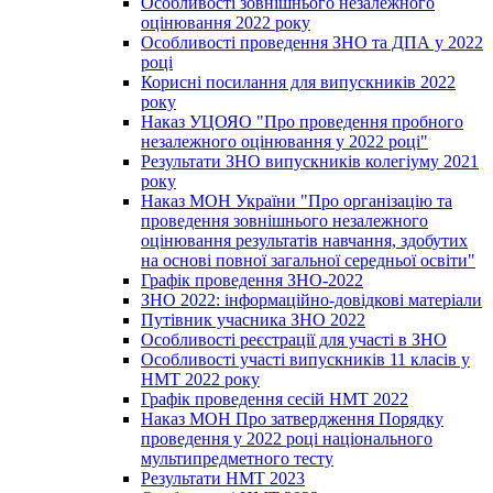
Особливості зовнішнього незалежного
оцінювання 2022 року
Особливості проведення ЗНО та ДПА у 2022
році
Корисні посилання для випускників 2022
року
Наказ УЦОЯО "Про проведення пробного
незалежного оцінювання у 2022 році"
Результати ЗНО випускників колегіуму 2021
року
Наказ МОН України "Про організацію та
проведення зовнішнього незалежного
оцінювання результатів навчання, здобутих
на основі повної загальної середньої освіти"
Графік проведення ЗНО-2022
ЗНО 2022: інформаційно-довідкові матеріали
Путівник учасника ЗНО 2022
Особливості реєстрації для участі в ЗНО
Особливості участі випускників 11 класів у
НМТ 2022 року
Графік проведення сесій НМТ 2022
Наказ МОН Про затвердження Порядку
проведення у 2022 році національного
мультипредметного тесту
Результати НМТ 2023