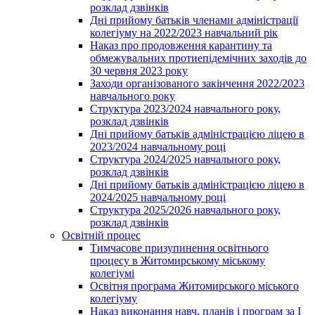
розклад дзвінків
Дні прийому батьків членами адміністрації
колегіуму на 2022/2023 навчальний рік
Наказ про продовження карантину та
обмежувальних протиепідемічних заходів до
30 червня 2023 року
Заходи організованого закінчення 2022/2023
навчального року
Структура 2023/2024 навчального року,
розклад дзвінків
Дні прийому батьків адміністрацією ліцею в
2023/2024 навчальному році
Структура 2024/2025 навчального року,
розклад дзвінків
Дні прийому батьків адміністрацією ліцею в
2024/2025 навчальному році
Структура 2025/2026 навчального року,
розклад дзвінків
Освітній процес
Тимчасове призупинення освітнього
процесу в Житомирському міському
колегіумі
Освітня програма Житомирського міського
колегіуму
Наказ виконання навч. планів і програм за І