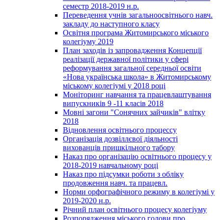
семестр 2018-2019 н.р.
Переведення учнів загальноосвітнього навч.
закладу до наступного класу
Освітня програма Житомирського міського
колегіуму 2019
План заходів із запровадження Концепції
реалізації державної політики у сфері
реформування загальної середньої освіти
«Нова українська школа» в Житомирському
міському колегіумі у 2018 році
Моніторинг навчання та працевлаштування
випускників 9 -11 класів 2018
Мовні загони "Сонячних зайчиків" влітку
2018
Відновлення освітнього процессу
Організація дозвіллєвої діяльності
вихованців пришкільного табору
Наказ про організацію освітнього процесу у
2018-2019 навчальному році
Наказ про підсумки роботи з обліку
продовження навч. та працевл.
Норми орфографічного режиму в колегіумі у
2019-2020 н.р.
Річний план освітнього процесу колегіуму
Розпорядження міського голови про