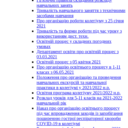
Гігієнічні правила складання розкладу
навчальних занять
Тривалість навчального заняття з технічними
засобами навчання
Про організацію роботи колегіуму з 25 січня
2021
Тривалість та форми роботи під час уроку з
використанням дист. техн.
Освітній процес у складних погодних
умовах
Департамент освіти про освітній процес з
03.03.2021
Освітній процес з 05 квітня 2021
Про організацію освітнього процесу в 1-11
класах з 06.05.2021
Положення про організацію та проведення
навчальних екскурсій та навчальної
практики в колегіумі у 2021/2022 н.р.
Освітня програма колегіуму 2021/2022 н.р.
Розклад уроків для 5-11 класів на 2021-2022
навчальний рік
Наказ про організацію освітнього процесу
під час впровадження заходів із запобігання
поширенню гострої респіраторної хвороби
COVID-19 в колегіумі