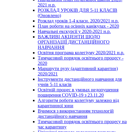
2021 н.р.
РОЗКЛАД УРОКІВ ДЛЯ 5-11 КЛАСІВ
(Оновлено)
Розклад уроків 1-4 класи. 2020/2021 н.р.
План роботи на осінніх канікулах - 2020
Навчальні екскурсії у 2020-2021 н.р.
ВАЖЛИВІ АКЦЕНТИ ЩОДО
ОРГАНІЗАЦІЇ ДИСТАНЦІЙНОГО
НАВЧАННЯ
Освітня програма колегіуму 2020/2021 н.р.
Тимчасовий порядок освітнього процесу -
2020
Маршрути руху (адаптивний карантин)
2020/2021
Інструменти дистанційного навчання для
учнів 5-11 класів
Освітній процес в умовах недопущення
поширення COVID-19 з 23.11.20
Алгоритм роботи колегіуму залежно від
карантинної зони
Вчимося з використанням технологій
дистанційного навчання
Тимчасовий порядок освітнього процесу на
час карантину