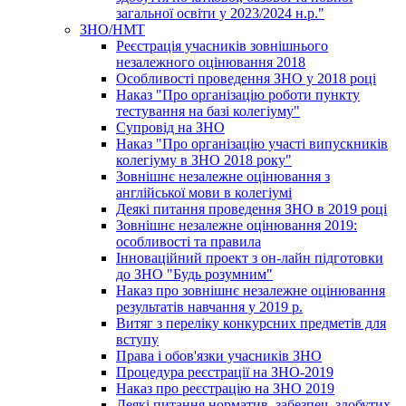
загальної освіти у 2023/2024 н.р."
ЗНО/НМТ
Реєстрація учасників зовнішнього
незалежного оцінювання 2018
Особливості проведення ЗНО у 2018 році
Наказ "Про організацію роботи пункту
тестування на базі колегіуму"
Супровід на ЗНО
Наказ "Про організацію участі випускників
колегіуму в ЗНО 2018 року"
Зовнішнє незалежне оцінювання з
англійської мови в колегіумі
Деякі питання проведення ЗНО в 2019 році
Зовнішнє незалежне оцінювання 2019:
особливості та правила
Інноваційний проект з он-лайн підготовки
до ЗНО "Будь розумним"
Наказ про зовнішнє незалежне оцінювання
результатів навчання у 2019 р.
Витяг з переліку конкурсних предметів для
вступу
Права і обов'язки учасників ЗНО
Процедура реєстрації на ЗНО-2019
Наказ про реєстрацію на ЗНО 2019
Деякі питання норматив. забезпеч. здобутих