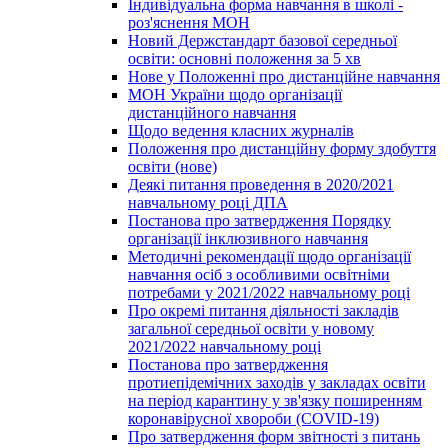
Індивідуальна форма навчання в школі -
роз'яснення МОН
Новий Держстандарт базової середньої
освіти: основні положення за 5 хв
Нове у Положенні про дистанційне навчання
МОН України щодо організації
дистанційного навчання
Щодо ведення класних журналів
Положення про дистанційну форму здобуття
освіти (нове)
Деякі питання проведення в 2020/2021
навчальному році ДПА
Постанова про затвердження Порядку
організації інклюзивного навчання
Методичні рекомендації щодо організації
навчання осіб з особливими освітніми
потребами у 2021/2022 навчальному році
Про окремі питання діяльності закладів
загальної середньої освіти у новому
2021/2022 навчальному році
Постанова про затвердження
протиепідемічних заходів у закладах освіти
на період карантину у зв'язку поширенням
коронавірусної хвороби (COVID-19)
Про затвердження форм звітності з питань