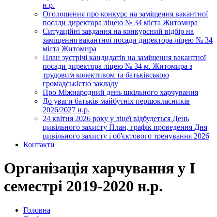
н.р.
Оголошення про конкурс на заміщення вакантної
посади директора ліцею № 34 міста Житомира
Ситуаційні завдання на конкурсний відбір на
заміщення вакантної посади директора ліцею № 34
міста Житомира
План зустрічі кандидатів на заміщення вакантної
посади директора ліцею № 34 м. Житомира з
трудовим колективом та батьківською
громадськістю закладу
Про Міжнародний день шкільного харчування
До уваги батьків майбутніх першокласників
2026/2027 н.р.
24 квітня 2026 року у ліцеї відбудеться День
цивільного захисту План, графік проведення Дня
цивільного захисту і об'єктового тренування 2026
Контакти
Організація харчування у І
семестрі 2019-2020 н.р.
Головна