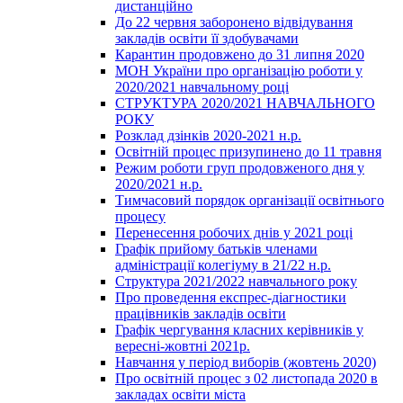
дистанційно
До 22 червня заборонено відвідування
закладів освіти її здобувачами
Карантин продовжено до 31 липня 2020
МОН України про організацію роботи у
2020/2021 навчальному році
СТРУКТУРА 2020/2021 НАВЧАЛЬНОГО
РОКУ
Розклад дзінків 2020-2021 н.р.
Освітній процес призупинено до 11 травня
Режим роботи груп продовженого дня у
2020/2021 н.р.
Тимчасовий порядок організації освітнього
процесу
Перенесення робочих днів у 2021 році
Графік прийому батьків членами
адміністрації колегіуму в 21/22 н.р.
Структура 2021/2022 навчального року
Про проведення експрес-діагностики
працівників закладів освіти
Графік чергування класних керівників у
вересні-жовтні 2021р.
Навчання у період виборів (жовтень 2020)
Про освітній процес з 02 листопада 2020 в
закладах освіти міста