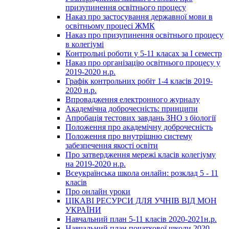
призупинення освітнього процесу
Наказ про застосування державної мови в
освітньому процесі ЖМК
Наказ про призупинення освітнього процесу
в колегіумі
Контрольні роботи у 5-11 класах за І семестр
Наказ про організацію освітнього процесу у
2019-2020 н.р.
Графік контрольних робіт 1-4 класів 2019-
2020 н.р.
Впровадження електронного журналу
Академічна доброчесність: принципи
Апробація тестових завдань ЗНО з біології
Положення про академічну доброчесність
Положення про внутрішню систему
забезпечення якості освіти
Про затвердження мережі класів колегіуму
на 2019-2020 н.р.
Всеукраїнська школа онлайн: розклад 5 - 11
класів
Про онлайн уроки
ЦІКАВІ РЕСУРСИ ДЛЯ УЧНІВ ВІД МОН
УКРАЇНИ
Навчальний план 5-11 класів 2020-2021н.р.
Навчальний план початкової школи 2020-