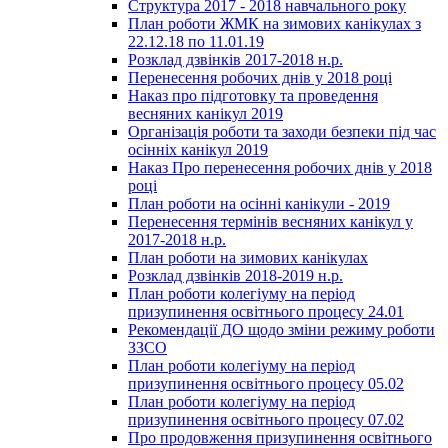
Структура 2017 - 2018 навчального року
План роботи ЖМК на зимових канікулах з
22.12.18 по 11.01.19
Розклад дзвінків 2017-2018 н.р.
Перенесення робочих днів у 2018 році
Наказ про підготовку та проведення
весняних канікул 2019
Організація роботи та заходи безпеки під час
осінніх канікул 2019
Наказ Про перенесення робочих днів у 2018
році
План роботи на осінні канікули - 2019
Перенесення термінів весняних канікул у
2017-2018 н.р.
План роботи на зимових канікулах
Розклад дзвінків 2018-2019 н.р.
План роботи колегіуму на період
призупинення освітнього процесу 24.01
Рекомендації ДО щодо зміни режиму роботи
ЗЗСО
План роботи колегіуму на період
призупинення освітнього процесу 05.02
План роботи колегіуму на період
призупинення освітнього процесу 07.02
Про продовження призупинення освітнього