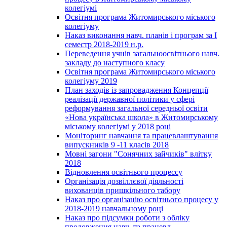
колегіумі
Освітня програма Житомирського міського
колегіуму
Наказ виконання навч. планів і програм за І
семестр 2018-2019 н.р.
Переведення учнів загальноосвітнього навч.
закладу до наступного класу
Освітня програма Житомирського міського
колегіуму 2019
План заходів із запровадження Концепції
реалізації державної політики у сфері
реформування загальної середньої освіти
«Нова українська школа» в Житомирському
міському колегіумі у 2018 році
Моніторинг навчання та працевлаштування
випускників 9 -11 класів 2018
Мовні загони "Сонячних зайчиків" влітку
2018
Відновлення освітнього процессу
Організація дозвіллєвої діяльності
вихованців пришкільного табору
Наказ про організацію освітнього процесу у
2018-2019 навчальному році
Наказ про підсумки роботи з обліку
продовження навч. та працевл.