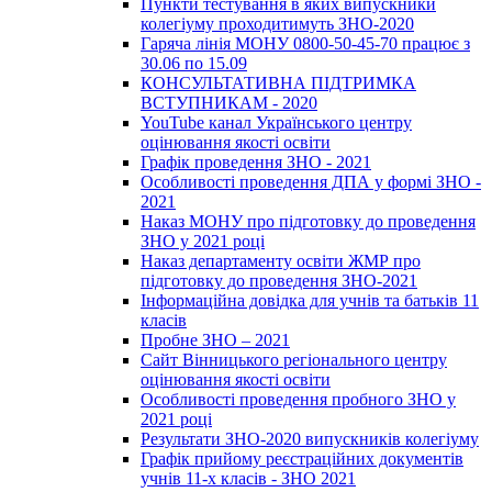
Пункти тестування в яких випускники
колегіуму проходитимуть ЗНО-2020
Гаряча лінія МОНУ 0800-50-45-70 працює з
30.06 по 15.09
КОНСУЛЬТАТИВНА ПІДТРИМКА
ВСТУПНИКАМ - 2020
YouTube канал Українського центру
оцінювання якості освіти
Графік проведення ЗНО - 2021
Особливості проведення ДПА у формі ЗНО -
2021
Наказ МОНУ про підготовку до проведення
ЗНО у 2021 році
Наказ департаменту освіти ЖМР про
підготовку до проведення ЗНО-2021
Інформаційна довідка для учнів та батьків 11
класів
Пробне ЗНО – 2021
Сайт Вінницького регіонального центру
оцінювання якості освіти
Особливості проведення пробного ЗНО у
2021 році
Результати ЗНО-2020 випускників колегіуму
Графік прийому реєстраційних документів
учнів 11-х класів - ЗНО 2021