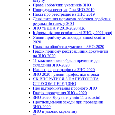
вступу
Права і обов'язки учасників ЗНО
Процедура реєстрації на ЗНО-2019
Наказ про реєстрацію на ЗНО 2019
Деякі питання норматив. забезпеч. здобутих
результатів навч. у ЗСО
ЗНО та ДПА у 2019-2020 н.р.
Інформація про особливості ЗНО у 2021 році
Умови прийому до закладів вищої освіти -
2020
Права на обов’язки учасників ЗНО-2020
Графік прийому реєстраційних документів
на ЗНО 2020
11-класники вже обрали предмети для
складання ЗНО-2020
Наказ про реєстрацію на ЗНО 2020
ЗНО 2020 : умови, графік, підготовка
ЯК ВПОРАТИСЯ З НАПРУГОЮ ТА
СТРЕСОМ ПЕРЕД ЗНО
Про відтермінування пробного ЗНО
Графік проведення ЗНО - 2020
ЗНО-2020. До уваги учнів 11-х класів!
Протиепідемічні заходи при проведенні
ЗНО-2020
ЗНО в умовах карантину