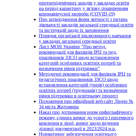
протиепідемічних заходів у закладах освіти
на період карантину у зв'язку поширенням
коронавірусної хвороби (COVID-19)
Про затвердження форм звітності з питань
діяльності закладів загальної середньої освіти
та інструкцій щодо їх заповнення
Порядок організації інклюзивного навчання
у закладах загальної середньої освіти
Лист МОН України "Про метод.
рекомендації для фахівців ІРЦ та пед.
працівників ЗЗСО щодо встановлення
категорій особливих освітніх потреб та
визначення рівня підтримки"
Методичні рекомендації для фахівців ІРЦ та
педагогічних працівників ЗЗСО щодо
встановлення категорій (типів) особливих
освітніх потреб (труднощів) та визначення
рівня підтримки в освітньому процесі
Положення про офіційний веб-сайт Ліцею №
34 міста Житомира
Наказ про дотримання норм орфографічного
режиму, єдиних вимог до усного і писемного
мовлення в ліцеї, вимог щодо ведення
ділової документації в 2023/2024 н.р.
Нормативне забезпечення освітнього