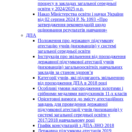
процесу в закладах загальної середньої
освіти у 2024/2025 н.р.
Наказ Міністерства освіти і науки України
від 02 серпня 2024 Р. № 1093 «Про
затвердження рекомендацій щодо
оцінювання результатів навчання»
ДПА
Положення про державну підсумкову
атестацію учнів (вихованців) у системі
загальної середньої освіти
Інструкція про звільнення від проходження
державної підсумкової атестації учнів
(вихованців) загальноосвітніх навчальних
закладів за станом здоров’я
Категорії учнів, які підлягають звільненню
від проходження ДПА в 2018 році
Особливі умови нагородження золотими і
срібними медалями випускників 11-х класів
Орієнтовні вимоги до змісту атестаційних
завдань для проведення державної
підсумкової атестації учнів (вихованців) у
системі загальної середньої освіти у
2017/2018 навчальному році
Графік консультацій з ДПА-ЗНО 2018
Державна підсумкова атестація 2019