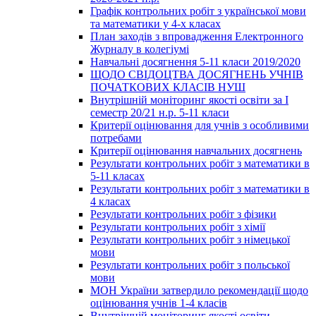
Графік контрольних робіт з української мови
та математики у 4-х класах
План заходів з впровадження Електронного
Журналу в колегіумі
Навчальні досягнення 5-11 класи 2019/2020
ЩОДО СВІДОЦТВА ДОСЯГНЕНЬ УЧНІВ
ПОЧАТКОВИХ КЛАСІВ НУШ
Внутрішній моніторинг якості освіти за І
семестр 20/21 н.р. 5-11 класи
Критерії оцінювання для учнів з особливими
потребами
Критерії оцінювання навчальних досягнень
Результати контрольних робіт з математики в
5-11 класах
Результати контрольних робіт з математики в
4 класах
Результати контрольних робіт з фізики
Результати контрольних робіт з хімії
Результати контрольних робіт з німецької
мови
Результати контрольних робіт з польської
мови
МОН України затвердило рекомендації щодо
оцінювання учнів 1-4 класів
Внутрішній моніторинг якості освіти