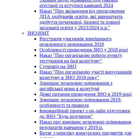
атестації та вступної кампанії 2024
Наказ "Про звільнення від проходження
ДПА здобувачів освіти, які завершують
здобуття початкової, базової та повної
загальної освіти у 2023/2024 н.р."
ЗНО/НМТ
Реєстрація учасників зовнішнього
незалежного оцінювання 2018
Особливості проведення ЗНО у 2018 році
Наказ "Про організацію роботи пункту
тестування на базі колегіуму"
Супровід на ЗНО
Наказ "Про організацію участі випускників
колегіуму в ЗНО 2018 року"
Зовнішнє незалежне оцінювання з
англійської мови в колегіумі
Деякі питання проведення ЗНО в 2019 році
Зовнішнє незалежне оцінювання 2019:
особливості та правила
Інноваційний проект з он-лайн підготовки
до ЗНО "Будь розумним"
Наказ про зовнішнє незалежне оцінювання
результатів навчання у 2019 р.
Витяг з переліку конкурсних предметів для