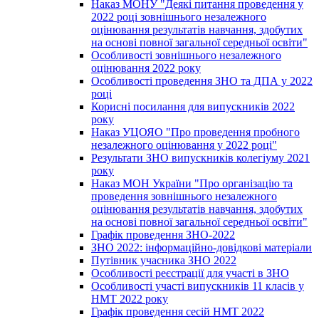
Наказ МОНУ "Деякі питання проведення у
2022 році зовнішнього незалежного
оцінювання результатів навчання, здобутих
на основі повної загальної середньої освіти"
Особливості зовнішнього незалежного
оцінювання 2022 року
Особливості проведення ЗНО та ДПА у 2022
році
Корисні посилання для випускників 2022
року
Наказ УЦОЯО "Про проведення пробного
незалежного оцінювання у 2022 році"
Результати ЗНО випускників колегіуму 2021
року
Наказ МОН України "Про організацію та
проведення зовнішнього незалежного
оцінювання результатів навчання, здобутих
на основі повної загальної середньої освіти"
Графік проведення ЗНО-2022
ЗНО 2022: інформаційно-довідкові матеріали
Путівник учасника ЗНО 2022
Особливості реєстрації для участі в ЗНО
Особливості участі випускників 11 класів у
НМТ 2022 року
Графік проведення сесій НМТ 2022