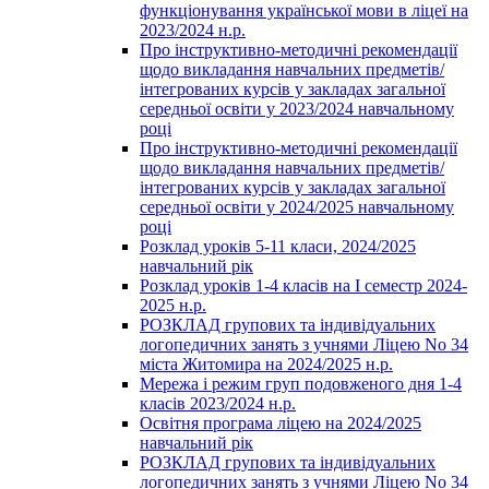
функціонування української мови в ліцеї на
2023/2024 н.р.
Про інструктивно-методичні рекомендації
щодо викладання навчальних предметів/
інтегрованих курсів у закладах загальної
середньої освіти у 2023/2024 навчальному
році
Про інструктивно-методичні рекомендації
щодо викладання навчальних предметів/
інтегрованих курсів у закладах загальної
середньої освіти у 2024/2025 навчальному
році
Розклад уроків 5-11 класи, 2024/2025
навчальний рік
Розклад уроків 1-4 класів на І семестр 2024-
2025 н.р.
РОЗКЛАД групових та індивідуальних
логопедичних занять з учнями Ліцею No 34
міста Житомира на 2024/2025 н.р.
Мережа і режим груп подовженого дня 1-4
класів 2023/2024 н.р.
Освітня програма ліцею на 2024/2025
навчальний рік
РОЗКЛАД групових та індивідуальних
логопедичних занять з учнями Ліцею No 34