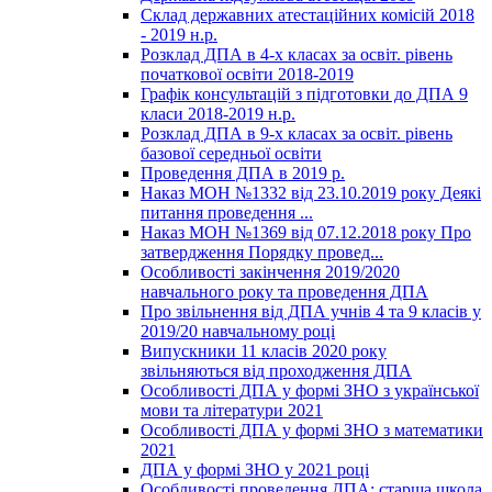
Склад державних атестаційних комісій 2018
- 2019 н.р.
Розклад ДПА в 4-х класах за освіт. рівень
початкової освіти 2018-2019
Графік консультацій з підготовки до ДПА 9
класи 2018-2019 н.р.
Розклад ДПА в 9-х класах за освіт. рівень
базової середньої освіти
Проведення ДПА в 2019 р.
Наказ МОН №1332 від 23.10.2019 року Деякі
питання проведення ...
Наказ МОН №1369 від 07.12.2018 року Про
затвердження Порядку провед...
Особливості закінчення 2019/2020
навчального року та проведення ДПА
Про звільнення від ДПА учнів 4 та 9 класів у
2019/20 навчальному році
Випускники 11 класів 2020 року
звільняються від проходження ДПА
Особливості ДПА у формі ЗНО з української
мови та літератури 2021
Особливості ДПА у формі ЗНО з математики
2021
ДПА у формі ЗНО у 2021 році
Особливості проведення ДПА: старша школа