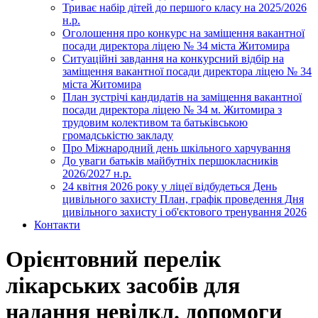
Триває набір дітей до першого класу на 2025/2026
н.р.
Оголошення про конкурс на заміщення вакантної
посади директора ліцею № 34 міста Житомира
Ситуаційні завдання на конкурсний відбір на
заміщення вакантної посади директора ліцею № 34
міста Житомира
План зустрічі кандидатів на заміщення вакантної
посади директора ліцею № 34 м. Житомира з
трудовим колективом та батьківською
громадськістю закладу
Про Міжнародний день шкільного харчування
До уваги батьків майбутніх першокласників
2026/2027 н.р.
24 квітня 2026 року у ліцеї відбудеться День
цивільного захисту План, графік проведення Дня
цивільного захисту і об'єктового тренування 2026
Контакти
Орієнтовний перелік
лікарських засобів для
надання невідкл. допомоги