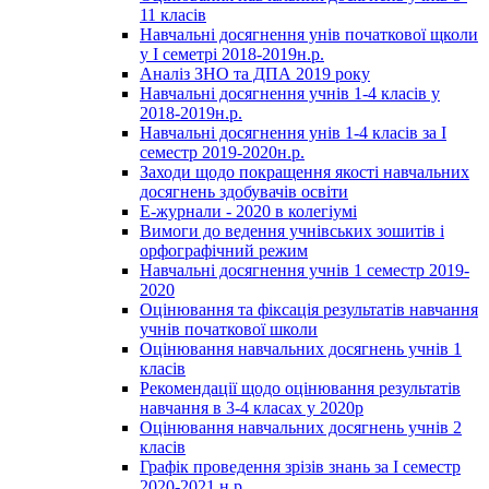
11 класів
Навчальні досягнення унів початкової щколи
у І семетрі 2018-2019н.р.
Аналіз ЗНО та ДПА 2019 року
Навчальні досягнення учнів 1-4 класів у
2018-2019н.р.
Навчальні досягнення унів 1-4 класів за І
семестр 2019-2020н.р.
Заходи щодо покращення якості навчальних
досягнень здобувачів освіти
Е-журнали - 2020 в колегіумі
Вимоги до ведення учнівських зошитів і
орфографічний режим
Навчальні досягнення учнів 1 семестр 2019-
2020
Оцінювання та фіксація результатів навчання
учнів початкової школи
Оцінювання навчальних досягнень учнів 1
класів
Рекомендації щодо оцінювання результатів
навчання в 3-4 класах у 2020р
Оцінювання навчальних досягнень учнів 2
класів
Графік проведення зрізів знань за І семестр
2020-2021 н.р.