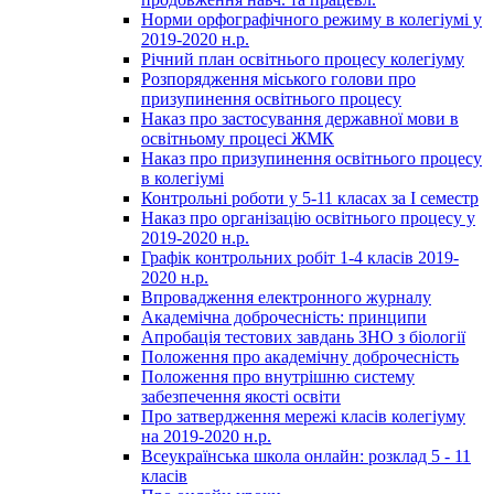
Норми орфографічного режиму в колегіумі у
2019-2020 н.р.
Річний план освітнього процесу колегіуму
Розпорядження міського голови про
призупинення освітнього процесу
Наказ про застосування державної мови в
освітньому процесі ЖМК
Наказ про призупинення освітнього процесу
в колегіумі
Контрольні роботи у 5-11 класах за І семестр
Наказ про організацію освітнього процесу у
2019-2020 н.р.
Графік контрольних робіт 1-4 класів 2019-
2020 н.р.
Впровадження електронного журналу
Академічна доброчесність: принципи
Апробація тестових завдань ЗНО з біології
Положення про академічну доброчесність
Положення про внутрішню систему
забезпечення якості освіти
Про затвердження мережі класів колегіуму
на 2019-2020 н.р.
Всеукраїнська школа онлайн: розклад 5 - 11
класів