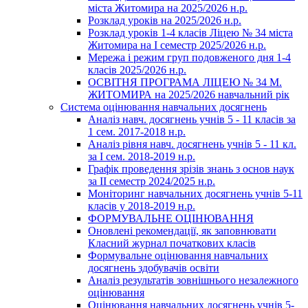
міста Житомира на 2025/2026 н.р.
Розклад уроків на 2025/2026 н.р.
Розклад уроків 1-4 класів Ліцею № 34 міста
Житомира на І семестр 2025/2026 н.р.
Мережа і режим груп подовженого дня 1-4
класів 2025/2026 н.р.
ОСВІТНЯ ПРОГРАМА ЛІЦЕЮ № 34 М.
ЖИТОМИРА на 2025/2026 навчальний рік
Система оцінювання навчальних досягнень
Аналіз навч. досягнень учнів 5 - 11 класів за
1 сем. 2017-2018 н.р.
Аналіз рівня навч. досягнень учнів 5 - 11 кл.
за І сем. 2018-2019 н.р.
Графік проведення зрізів знань з основ наук
за ІІ семестр 2024/2025 н.р.
Моніторинг навчальних досягнень учнів 5-11
класів у 2018-2019 н.р.
ФОРМУВАЛЬНЕ ОЦІНЮВАННЯ
Оновлені рекомендації, як заповнювати
Класний журнал початкових класів
Формувальне оцінювання навчальних
досягнень здобувачів освіти
Аналіз результатів зовнішнього незалежного
оцінювання
Оцінювання навчальних досягнень учнів 5-