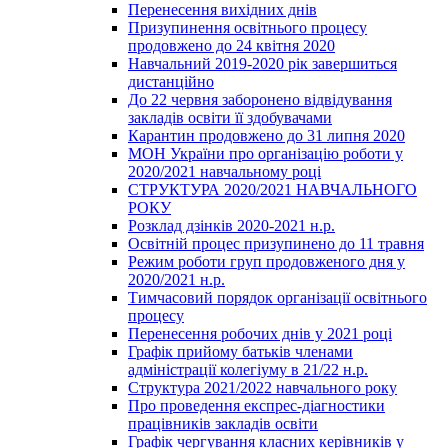
Перенесення вихідних днів
Призупинення освітнього процесу
продовжено до 24 квітня 2020
Навчальний 2019-2020 рік завершиться
дистанційно
До 22 червня заборонено відвідування
закладів освіти її здобувачами
Карантин продовжено до 31 липня 2020
МОН України про організацію роботи у
2020/2021 навчальному році
СТРУКТУРА 2020/2021 НАВЧАЛЬНОГО
РОКУ
Розклад дзінків 2020-2021 н.р.
Освітній процес призупинено до 11 травня
Режим роботи груп продовженого дня у
2020/2021 н.р.
Тимчасовий порядок організації освітнього
процесу
Перенесення робочих днів у 2021 році
Графік прийому батьків членами
адміністрації колегіуму в 21/22 н.р.
Структура 2021/2022 навчального року
Про проведення експрес-діагностики
працівників закладів освіти
Графік чергування класних керівників у