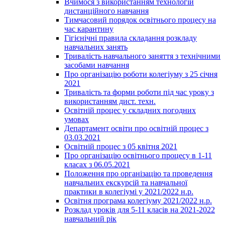
Вчимося з використанням технологій
дистанційного навчання
Тимчасовий порядок освітнього процесу на
час карантину
Гігієнічні правила складання розкладу
навчальних занять
Тривалість навчального заняття з технічними
засобами навчання
Про організацію роботи колегіуму з 25 січня
2021
Тривалість та форми роботи під час уроку з
використанням дист. техн.
Освітній процес у складних погодних
умовах
Департамент освіти про освітній процес з
03.03.2021
Освітній процес з 05 квітня 2021
Про організацію освітнього процесу в 1-11
класах з 06.05.2021
Положення про організацію та проведення
навчальних екскурсій та навчальної
практики в колегіумі у 2021/2022 н.р.
Освітня програма колегіуму 2021/2022 н.р.
Розклад уроків для 5-11 класів на 2021-2022
навчальний рік