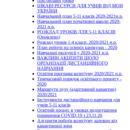
Про онлайн уроки
ЦІКАВІ РЕСУРСИ ДЛЯ УЧНІВ ВІД МОН
УКРАЇНИ
Навчальний план 5-11 класів 2020-2021н.р.
Навчальний план початкової школи 2020-
2021 н.р.
РОЗКЛАД УРОКІВ ДЛЯ 5-11 КЛАСІВ
(Оновлено)
Розклад уроків 1-4 класи. 2020/2021 н.р.
План роботи на осінніх канікулах - 2020
Навчальні екскурсії у 2020-2021 н.р.
ВАЖЛИВІ АКЦЕНТИ ЩОДО
ОРГАНІЗАЦІЇ ДИСТАНЦІЙНОГО
НАВЧАННЯ
Освітня програма колегіуму 2020/2021 н.р.
Тимчасовий порядок освітнього процесу -
2020
Маршрути руху (адаптивний карантин)
2020/2021
Інструменти дистанційного навчання для
учнів 5-11 класів
Освітній процес в умовах недопущення
поширення COVID-19 з 23.11.20
Алгоритм роботи колегіуму залежно від
карантинної зони