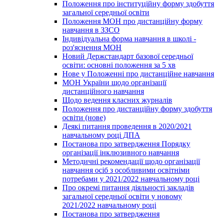
Положення про інституційну форму здобуття
загальної середньої освіти
Положення МОН про дистанційну форму
навчання в ЗЗСО
Індивідуальна форма навчання в школі -
роз'яснення МОН
Новий Держстандарт базової середньої
освіти: основні положення за 5 хв
Нове у Положенні про дистанційне навчання
МОН України щодо організації
дистанційного навчання
Щодо ведення класних журналів
Положення про дистанційну форму здобуття
освіти (нове)
Деякі питання проведення в 2020/2021
навчальному році ДПА
Постанова про затвердження Порядку
організації інклюзивного навчання
Методичні рекомендації щодо організації
навчання осіб з особливими освітніми
потребами у 2021/2022 навчальному році
Про окремі питання діяльності закладів
загальної середньої освіти у новому
2021/2022 навчальному році
Постанова про затвердження