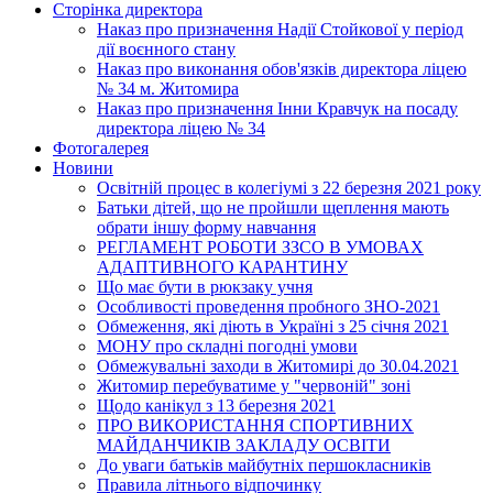
Сторінка директора
Наказ про призначення Надії Стойкової у період
дії воєнного стану
Наказ про виконання обов'язків директора ліцею
№ 34 м. Житомира
Наказ про призначення Інни Кравчук на посаду
директора ліцею № 34
Фотогалерея
Новини
Освітній процес в колегіумі з 22 березня 2021 року
Батьки дітей, що не пройшли щеплення мають
обрати іншу форму навчання
РЕГЛАМЕНТ РОБОТИ ЗЗСО В УМОВАХ
АДАПТИВНОГО КАРАНТИНУ
Що має бути в рюкзаку учня
Особливості проведення пробного ЗНО-2021
Обмеження, які діють в Україні з 25 січня 2021
МОНУ про складні погодні умови
Обмежувальні заходи в Житомирі до 30.04.2021
Житомир перебуватиме у "червоній" зоні
Щодо канікул з 13 березня 2021
ПРО ВИКОРИСТАННЯ СПОРТИВНИХ
МАЙДАНЧИКІВ ЗАКЛАДУ ОСВІТИ
До уваги батьків майбутніх першокласників
Правила літнього відпочинку