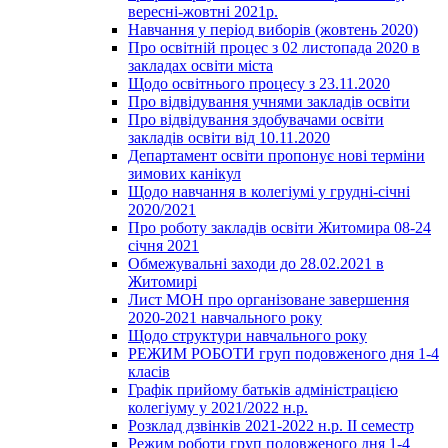
вересні-жовтні 2021р.
Навчання у період виборів (жовтень 2020)
Про освітній процес з 02 листопада 2020 в
закладах освіти міста
Щодо освітнього процесу з 23.11.2020
Про відвідування учнями закладів освіти
Про відвідування здобувачами освіти
закладів освіти від 10.11.2020
Департамент освіти пропонує нові терміни
зимових канікул
Щодо навчання в колегіумі у грудні-січні
2020/2021
Про роботу закладів освіти Житомира 08-24
січня 2021
Обмежувальні заходи до 28.02.2021 в
Житомирі
Лист МОН про організоване завершення
2020-2021 навчального року
Щодо структури навчального року
РЕЖИМ РОБОТИ груп подовженого дня 1-4
класів
Графік прийому батьків адміністрацією
колегіуму у 2021/2022 н.р.
Розклад дзвінків 2021-2022 н.р. ІІ семестр
Режим роботи груп подовженого дня 1-4