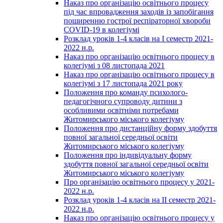
Наказ про організацію освітнього процесу
під час впровадження заходів із запобігання
поширенню гострої респіраторної хвороби
COVID-19 в колегіумі
Розклад уроків 1-4 класів на І семестр 2021-
2022 н.р.
Наказ про організацію освітнього процесу в
колегіумі з 08 листопада 2021
Наказ про організацію освітнього процесу в
колегіумі з 17 листопада 2021 року
Положення про команду психолого-
педагогічного супроводу дитини з
особливими освітніми потребами
Житомирського міського колегіуму
Положення про дистанційну форму здобуття
повної загальної середньої освіти
Житомирського міського колегіуму
Положення про індивідуальну форму
здобуття повної загальної середньої освіти
Житомирського міського колегіуму
Про організацію освітнього процесу у 2021-
2022 н.р.
Розклад уроків 1-4 класів на ІІ семестр 2021-
2022 н.р.
Наказ про організацію освітнього процесу у