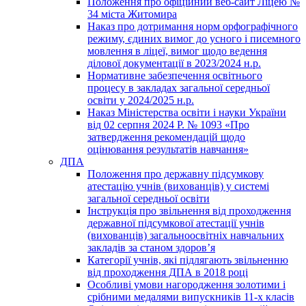
Положення про офіційний веб-сайт Ліцею №
34 міста Житомира
Наказ про дотримання норм орфографічного
режиму, єдиних вимог до усного і писемного
мовлення в ліцеї, вимог щодо ведення
ділової документації в 2023/2024 н.р.
Нормативне забезпечення освітнього
процесу в закладах загальної середньої
освіти у 2024/2025 н.р.
Наказ Міністерства освіти і науки України
від 02 серпня 2024 Р. № 1093 «Про
затвердження рекомендацій щодо
оцінювання результатів навчання»
ДПА
Положення про державну підсумкову
атестацію учнів (вихованців) у системі
загальної середньої освіти
Інструкція про звільнення від проходження
державної підсумкової атестації учнів
(вихованців) загальноосвітніх навчальних
закладів за станом здоров’я
Категорії учнів, які підлягають звільненню
від проходження ДПА в 2018 році
Особливі умови нагородження золотими і
срібними медалями випускників 11-х класів