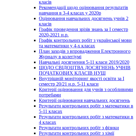
класів
Рекомендації щодо оцінювання результатів
навчання в 3-4 класах у 2020р
Оцінювання навчальних досягнень учнів 2
класів
Графік проведення зрізів знань за І семестр
2020-2021 н.р.
Графік контрольних робіт з української мови
та математики у 4-х класах
План заходів з впровадження Електронного
Журналу в колегіумі
Навчальні досягнення 5-11 класи 2019/2020
ЩОДО СВІДОЦТВА ДОСЯГНЕНЬ УЧНІВ
ПОЧАТКОВИХ КЛАСІВ НУШ
Внутрішній моніторинг якості освіти за І
семестр 20/21 н.р. 5-11 класи
Критерії оцінювання для учнів з особливими
потребами
Критерії оцінювання навчальних досягнень
Результати контрольних робіт з математики в
5-11 класах
Результати контрольних робіт з математики в
4 класах
Результати контрольних робіт з фізики
Результати контрольних робіт з хімії