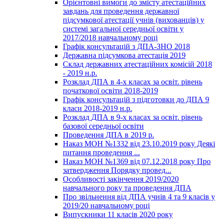
Орієнтовні вимоги до змісту атестаційних
завдань для проведення державної
підсумкової атестації учнів (вихованців) у
системі загальної середньої освіти у
2017/2018 навчальному році
Графік консультацій з ДПА-ЗНО 2018
Державна підсумкова атестація 2019
Склад державних атестаційних комісій 2018
- 2019 н.р.
Розклад ДПА в 4-х класах за освіт. рівень
початкової освіти 2018-2019
Графік консультацій з підготовки до ДПА 9
класи 2018-2019 н.р.
Розклад ДПА в 9-х класах за освіт. рівень
базової середньої освіти
Проведення ДПА в 2019 р.
Наказ МОН №1332 від 23.10.2019 року Деякі
питання проведення ...
Наказ МОН №1369 від 07.12.2018 року Про
затвердження Порядку провед...
Особливості закінчення 2019/2020
навчального року та проведення ДПА
Про звільнення від ДПА учнів 4 та 9 класів у
2019/20 навчальному році
Випускники 11 класів 2020 року