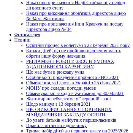
Наказ про призначення Надії Стойкової у період
дії воєнного стану
Наказ про виконання обов'язків директора ліцею
№ 34 м. Житомира
Наказ про призначення Інни Кравчук на посаду
директора ліцею № 34
Фотогалерея
Новини
Освітній процес в колегіумі з 22 березня 2021 року
Батьки дітей, що не пройшли щеплення мають
обрати іншу форму навчання
РЕГЛАМЕНТ РОБОТИ ЗЗСО В УМОВАХ
АДАПТИВНОГО КАРАНТИНУ
Що має бути в рюкзаку учня
Особливості проведення пробного ЗНО-2021
Обмеження, які діють в Україні з 25 січня 2021
МОНУ про складні погодні умови
Обмежувальні заходи в Житомирі до 30.04.2021
Житомир перебуватиме у "червоній" зоні
Щодо канікул з 13 березня 2021
ПРО ВИКОРИСТАННЯ СПОРТИВНИХ
МАЙДАНЧИКІВ ЗАКЛАДУ ОСВІТИ
До уваги батьків майбутніх першокласників
Правила літнього відпочинку
Триває набір дітей до першого класу на 2025/2026