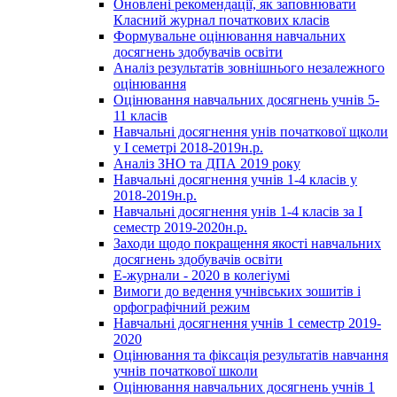
Оновлені рекомендації, як заповнювати
Класний журнал початкових класів
Формувальне оцінювання навчальних
досягнень здобувачів освіти
Аналіз результатів зовнішнього незалежного
оцінювання
Оцінювання навчальних досягнень учнів 5-
11 класів
Навчальні досягнення унів початкової щколи
у І семетрі 2018-2019н.р.
Аналіз ЗНО та ДПА 2019 року
Навчальні досягнення учнів 1-4 класів у
2018-2019н.р.
Навчальні досягнення унів 1-4 класів за І
семестр 2019-2020н.р.
Заходи щодо покращення якості навчальних
досягнень здобувачів освіти
Е-журнали - 2020 в колегіумі
Вимоги до ведення учнівських зошитів і
орфографічний режим
Навчальні досягнення учнів 1 семестр 2019-
2020
Оцінювання та фіксація результатів навчання
учнів початкової школи
Оцінювання навчальних досягнень учнів 1