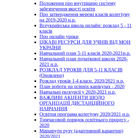
Положення про внутрішню систему
забезпечення якості освіти
Про затвердження мережі класів колегіуму
на 2019-2020 н.р.
Всеукраїнська школа онлайн: розклад 5 - 11
класів
Про онлайн уроки
ЦІКАВІ РЕСУРСИ ДЛЯ УЧНІВ ВІД МОН
УКРАЇНИ
Навчальний план 5-11 класів 2020-2021н.р.
Навчальний план початкової школи 2020-
2021 н.р.
РОЗКЛАД УРОКІВ ДЛЯ 5-11 КЛАСІВ
(Оновлено)
Розклад уроків 1-4 класи. 2020/2021 н.р.
План роботи на осінніх канікулах - 2020
Навчальні екскурсії у 2020-2021 н.р.
ВАЖЛИВІ АКЦЕНТИ ЩОДО
ОРГАНІЗАЦІЇ ДИСТАНЦІЙНОГО
НАВЧАННЯ
Освітня програма колегіуму 2020/2021 н.р.
Тимчасовий порядок освітнього процесу -
2020
Маршрути руху (адаптивний карантин)
2020/2021