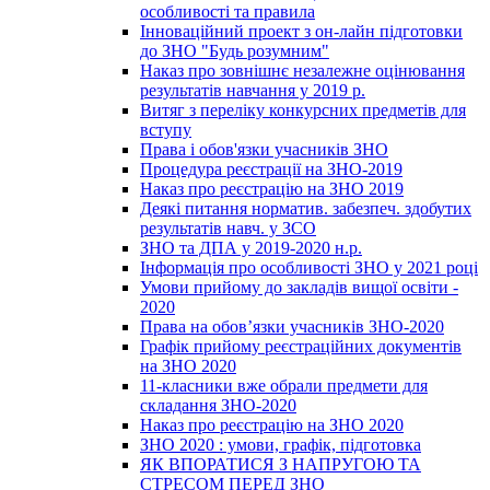
особливості та правила
Інноваційний проект з он-лайн підготовки
до ЗНО "Будь розумним"
Наказ про зовнішнє незалежне оцінювання
результатів навчання у 2019 р.
Витяг з переліку конкурсних предметів для
вступу
Права і обов'язки учасників ЗНО
Процедура реєстрації на ЗНО-2019
Наказ про реєстрацію на ЗНО 2019
Деякі питання норматив. забезпеч. здобутих
результатів навч. у ЗСО
ЗНО та ДПА у 2019-2020 н.р.
Інформація про особливості ЗНО у 2021 році
Умови прийому до закладів вищої освіти -
2020
Права на обов’язки учасників ЗНО-2020
Графік прийому реєстраційних документів
на ЗНО 2020
11-класники вже обрали предмети для
складання ЗНО-2020
Наказ про реєстрацію на ЗНО 2020
ЗНО 2020 : умови, графік, підготовка
ЯК ВПОРАТИСЯ З НАПРУГОЮ ТА
СТРЕСОМ ПЕРЕД ЗНО