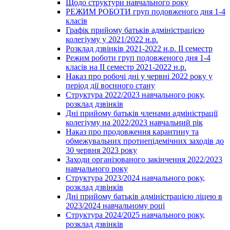
Щодо структури навчального року
РЕЖИМ РОБОТИ груп подовженого дня 1-4
класів
Графік прийому батьків адміністрацією
колегіуму у 2021/2022 н.р.
Розклад дзвінків 2021-2022 н.р. ІІ семестр
Режим роботи груп подовженого дня 1-4
класів на ІІ семестр 2021-2022 н.р.
Наказ про робочі дні у червні 2022 року у
період дії воєнного стану
Структура 2022/2023 навчального року,
розклад дзвінків
Дні прийому батьків членами адміністрації
колегіуму на 2022/2023 навчальний рік
Наказ про продовження карантину та
обмежувальних протиепідемічних заходів до
30 червня 2023 року
Заходи організованого закінчення 2022/2023
навчального року
Структура 2023/2024 навчального року,
розклад дзвінків
Дні прийому батьків адміністрацією ліцею в
2023/2024 навчальному році
Структура 2024/2025 навчального року,
розклад дзвінків