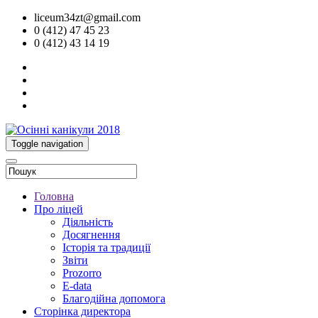
liceum34zt@gmail.com
0 (412) 47 45 23
0 (412) 43 14 19
Toggle navigation
Головна
Про ліцей
Діяльність
Досягнення
Історія та традиції
Звіти
Prozorro
E-data
Благодійна допомога
Сторінка директора