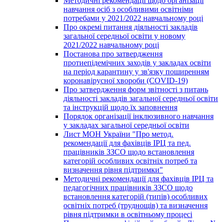
Методичні рекомендації щодо організації
навчання осіб з особливими освітніми
потребами у 2021/2022 навчальному році
Про окремі питання діяльності закладів
загальної середньої освіти у новому
2021/2022 навчальному році
Постанова про затвердження
протиепідемічних заходів у закладах освіти
на період карантину у зв'язку поширенням
коронавірусної хвороби (COVID-19)
Про затвердження форм звітності з питань
діяльності закладів загальної середньої освіти
та інструкцій щодо їх заповнення
Порядок організації інклюзивного навчання
у закладах загальної середньої освіти
Лист МОН України "Про метод.
рекомендації для фахівців ІРЦ та пед.
працівників ЗЗСО щодо встановлення
категорій особливих освітніх потреб та
визначення рівня підтримки"
Методичні рекомендації для фахівців ІРЦ та
педагогічних працівників ЗЗСО щодо
встановлення категорій (типів) особливих
освітніх потреб (труднощів) та визначення
рівня підтримки в освітньому процесі