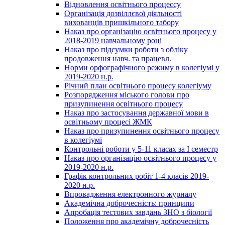
Відновлення освітнього процессу
Організація дозвіллєвої діяльності
вихованців пришкільного табору
Наказ про організацію освітнього процесу у
2018-2019 навчальному році
Наказ про підсумки роботи з обліку
продовження навч. та працевл.
Норми орфографічного режиму в колегіумі у
2019-2020 н.р.
Річний план освітнього процесу колегіуму
Розпорядження міського голови про
призупинення освітнього процесу
Наказ про застосування державної мови в
освітньому процесі ЖМК
Наказ про призупинення освітнього процесу
в колегіумі
Контрольні роботи у 5-11 класах за І семестр
Наказ про організацію освітнього процесу у
2019-2020 н.р.
Графік контрольних робіт 1-4 класів 2019-
2020 н.р.
Впровадження електронного журналу
Академічна доброчесність: принципи
Апробація тестових завдань ЗНО з біології
Положення про академічну доброчесність