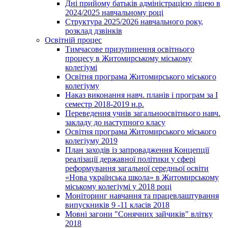
Дні прийому батьків адміністрацією ліцею в
2024/2025 навчальному році
Структура 2025/2026 навчального року,
розклад дзвінків
Освітній процес
Тимчасове призупинення освітнього
процесу в Житомирському міському
колегіумі
Освітня програма Житомирського міського
колегіуму
Наказ виконання навч. планів і програм за І
семестр 2018-2019 н.р.
Переведення учнів загальноосвітнього навч.
закладу до наступного класу
Освітня програма Житомирського міського
колегіуму 2019
План заходів із запровадження Концепції
реалізації державної політики у сфері
реформування загальної середньої освіти
«Нова українська школа» в Житомирському
міському колегіумі у 2018 році
Моніторинг навчання та працевлаштування
випускників 9 -11 класів 2018
Мовні загони "Сонячних зайчиків" влітку
2018