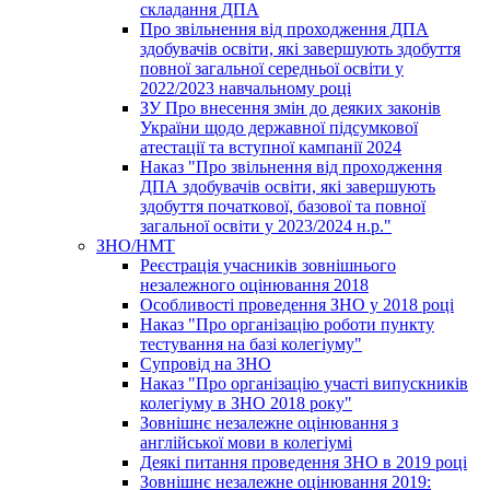
складання ДПА
Про звільнення від проходження ДПА
здобувачів освіти, які завершують здобуття
повної загальної середньої освіти у
2022/2023 навчальному році
ЗУ Про внесення змін до деяких законів
України щодо державної підсумкової
атестації та вступної кампанії 2024
Наказ "Про звільнення від проходження
ДПА здобувачів освіти, які завершують
здобуття початкової, базової та повної
загальної освіти у 2023/2024 н.р."
ЗНО/НМТ
Реєстрація учасників зовнішнього
незалежного оцінювання 2018
Особливості проведення ЗНО у 2018 році
Наказ "Про організацію роботи пункту
тестування на базі колегіуму"
Супровід на ЗНО
Наказ "Про організацію участі випускників
колегіуму в ЗНО 2018 року"
Зовнішнє незалежне оцінювання з
англійської мови в колегіумі
Деякі питання проведення ЗНО в 2019 році
Зовнішнє незалежне оцінювання 2019: