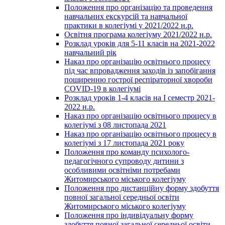
Положення про організацію та проведення
навчальних екскурсій та навчальної
практики в колегіумі у 2021/2022 н.р.
Освітня програма колегіуму 2021/2022 н.р.
Розклад уроків для 5-11 класів на 2021-2022
навчальний рік
Наказ про організацію освітнього процесу
під час впровадження заходів із запобігання
поширенню гострої респіраторної хвороби
COVID-19 в колегіумі
Розклад уроків 1-4 класів на І семестр 2021-
2022 н.р.
Наказ про організацію освітнього процесу в
колегіумі з 08 листопада 2021
Наказ про організацію освітнього процесу в
колегіумі з 17 листопада 2021 року
Положення про команду психолого-
педагогічного супроводу дитини з
особливими освітніми потребами
Житомирського міського колегіуму
Положення про дистанційну форму здобуття
повної загальної середньої освіти
Житомирського міського колегіуму
Положення про індивідуальну форму
здобуття повної загальної середньої освіти