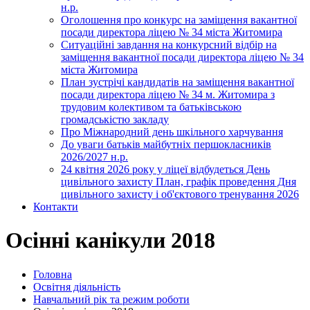
н.р.
Оголошення про конкурс на заміщення вакантної
посади директора ліцею № 34 міста Житомира
Ситуаційні завдання на конкурсний відбір на
заміщення вакантної посади директора ліцею № 34
міста Житомира
План зустрічі кандидатів на заміщення вакантної
посади директора ліцею № 34 м. Житомира з
трудовим колективом та батьківською
громадськістю закладу
Про Міжнародний день шкільного харчування
До уваги батьків майбутніх першокласників
2026/2027 н.р.
24 квітня 2026 року у ліцеї відбудеться День
цивільного захисту План, графік проведення Дня
цивільного захисту і об'єктового тренування 2026
Контакти
Осінні канікули 2018
Головна
Освітня діяльність
Навчальний рік та режим роботи