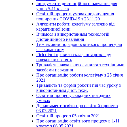
Інструменти дистанційного навчання для
учнів 5-11 класів
Освітній процес в умовах недопущення
поширення COVID-19 з 23.11.20
Алгоритм роботи колегіуму залежно від
карантинної зони
Вчимося з використанням технологій
дистанційного навчання
Тимчасовий порядок освітнього процесу на
час карантину
Гігієнічні правила складання розкладу
навчальних занять
Тривалість навчального заняття з технічними
засобами навчання
Про організацію роботи колегіуму з 25 січня
2021
Тривалість та форми роботи під час уроку з
використанням дист. техн.
Освітній процес у складних погодних
умовах
Департамент освіти про освітній процес з
03.03.2021
Освітній процес з 05 квітня 2021
Про організацію освітнього процесу в 1-11
класах з 06.05.2021