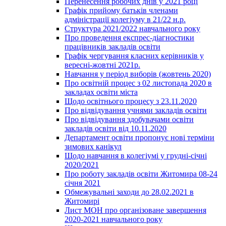
Перенесення робочих днів у 2021 році
Графік прийому батьків членами
адміністрації колегіуму в 21/22 н.р.
Структура 2021/2022 навчального року
Про проведення експрес-діагностики
працівників закладів освіти
Графік чергування класних керівників у
вересні-жовтні 2021р.
Навчання у період виборів (жовтень 2020)
Про освітній процес з 02 листопада 2020 в
закладах освіти міста
Щодо освітнього процесу з 23.11.2020
Про відвідування учнями закладів освіти
Про відвідування здобувачами освіти
закладів освіти від 10.11.2020
Департамент освіти пропонує нові терміни
зимових канікул
Щодо навчання в колегіумі у грудні-січні
2020/2021
Про роботу закладів освіти Житомира 08-24
січня 2021
Обмежувальні заходи до 28.02.2021 в
Житомирі
Лист МОН про організоване завершення
2020-2021 навчального року