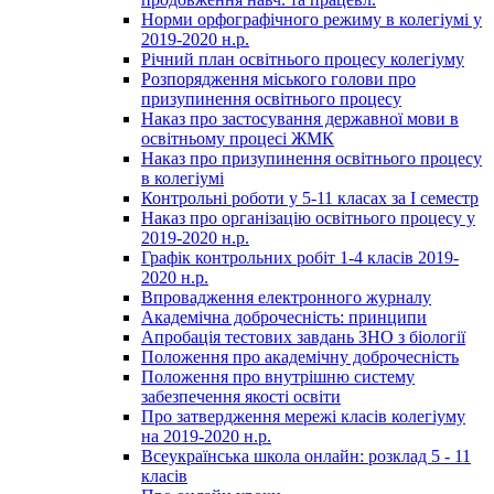
Норми орфографічного режиму в колегіумі у
2019-2020 н.р.
Річний план освітнього процесу колегіуму
Розпорядження міського голови про
призупинення освітнього процесу
Наказ про застосування державної мови в
освітньому процесі ЖМК
Наказ про призупинення освітнього процесу
в колегіумі
Контрольні роботи у 5-11 класах за І семестр
Наказ про організацію освітнього процесу у
2019-2020 н.р.
Графік контрольних робіт 1-4 класів 2019-
2020 н.р.
Впровадження електронного журналу
Академічна доброчесність: принципи
Апробація тестових завдань ЗНО з біології
Положення про академічну доброчесність
Положення про внутрішню систему
забезпечення якості освіти
Про затвердження мережі класів колегіуму
на 2019-2020 н.р.
Всеукраїнська школа онлайн: розклад 5 - 11
класів