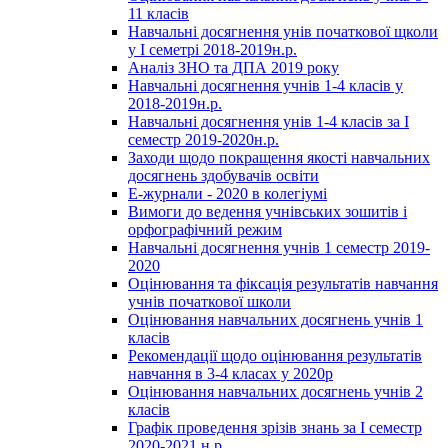
11 класів
Навчальні досягнення унів початкової щколи
у І семетрі 2018-2019н.р.
Аналіз ЗНО та ДПА 2019 року
Навчальні досягнення учнів 1-4 класів у
2018-2019н.р.
Навчальні досягнення унів 1-4 класів за І
семестр 2019-2020н.р.
Заходи щодо покращення якості навчальних
досягнень здобувачів освіти
Е-журнали - 2020 в колегіумі
Вимоги до ведення учнівських зошитів і
орфографічний режим
Навчальні досягнення учнів 1 семестр 2019-
2020
Оцінювання та фіксація результатів навчання
учнів початкової школи
Оцінювання навчальних досягнень учнів 1
класів
Рекомендації щодо оцінювання результатів
навчання в 3-4 класах у 2020р
Оцінювання навчальних досягнень учнів 2
класів
Графік проведення зрізів знань за І семестр
2020-2021 н.р.