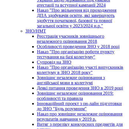
атестації та вступної кампанії 2024
Наказ "Про звільнення від проходження
ДПА здобувачів освіти, які завершують
здобуття початкової, базової та повної
загальної освіти у 2023/2024 н.р."
ЗНО/НМТ
Реєстрація учасників зовнішнього
незалежного оцінювання 2018
Особливості проведення ЗНО у 2018 році
Наказ "Про організацію роботи пункту
тестування на базі колегіуму"
Супровід на ЗНО
Наказ "Про організацію участі випускників
колегіуму в ЗНО 2018 року"
Зовнішнє незалежне оцінювання з
англійської мови в колегіумі
Деякі питання проведення ЗНО в 2019 році
Зовнішнє незалежне оцінювання 2019:
особливості та правила
Інноваційний проект з он-лайн підготовки
до ЗНО "Будь розумним"
Наказ про зовнішнє незалежне оцінювання
результатів навчання у 2019 р.
Витяг з переліку конкурсних предметів для