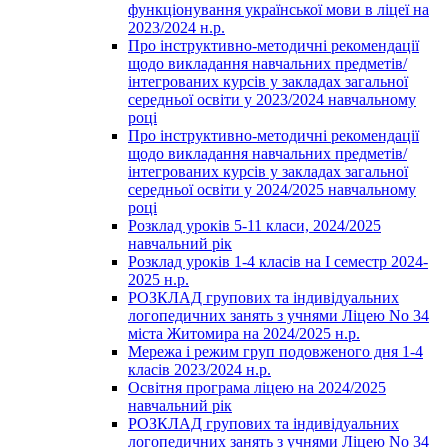
функціонування української мови в ліцеї на
2023/2024 н.р.
Про інструктивно-методичні рекомендації
щодо викладання навчальних предметів/
інтегрованих курсів у закладах загальної
середньої освіти у 2023/2024 навчальному
році
Про інструктивно-методичні рекомендації
щодо викладання навчальних предметів/
інтегрованих курсів у закладах загальної
середньої освіти у 2024/2025 навчальному
році
Розклад уроків 5-11 класи, 2024/2025
навчальний рік
Розклад уроків 1-4 класів на І семестр 2024-
2025 н.р.
РОЗКЛАД групових та індивідуальних
логопедичних занять з учнями Ліцею No 34
міста Житомира на 2024/2025 н.р.
Мережа і режим груп подовженого дня 1-4
класів 2023/2024 н.р.
Освітня програма ліцею на 2024/2025
навчальний рік
РОЗКЛАД групових та індивідуальних
логопедичних занять з учнями Ліцею No 34