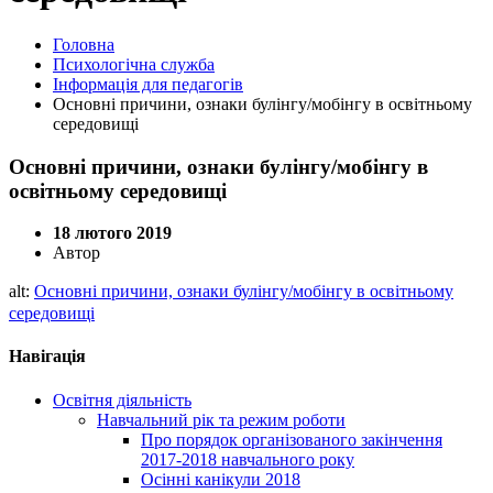
Головна
Психологічна служба
Інформація для педагогів
Основні причини, ознаки булінгу/мобінгу в освітньому
середовищі
Основні причини, ознаки булінгу/мобінгу в
освітньому середовищі
18 лютого 2019
Автор
alt:
Основні причини, ознаки булінгу/мобінгу в освітньому
середовищі
Навігація
Освітня діяльність
Навчальний рік та режим роботи
Про порядок організованого закінчення
2017-2018 навчального року
Осінні канікули 2018