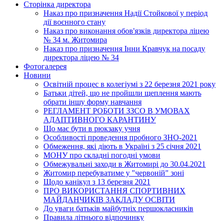
Сторінка директора
Наказ про призначення Надії Стойкової у період
дії воєнного стану
Наказ про виконання обов'язків директора ліцею
№ 34 м. Житомира
Наказ про призначення Інни Кравчук на посаду
директора ліцею № 34
Фотогалерея
Новини
Освітній процес в колегіумі з 22 березня 2021 року
Батьки дітей, що не пройшли щеплення мають
обрати іншу форму навчання
РЕГЛАМЕНТ РОБОТИ ЗЗСО В УМОВАХ
АДАПТИВНОГО КАРАНТИНУ
Що має бути в рюкзаку учня
Особливості проведення пробного ЗНО-2021
Обмеження, які діють в Україні з 25 січня 2021
МОНУ про складні погодні умови
Обмежувальні заходи в Житомирі до 30.04.2021
Житомир перебуватиме у "червоній" зоні
Щодо канікул з 13 березня 2021
ПРО ВИКОРИСТАННЯ СПОРТИВНИХ
МАЙДАНЧИКІВ ЗАКЛАДУ ОСВІТИ
До уваги батьків майбутніх першокласників
Правила літнього відпочинку