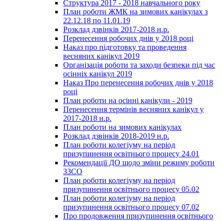
Структура 2017 - 2018 навчального року
План роботи ЖМК на зимових канікулах з
22.12.18 по 11.01.19
Розклад дзвінків 2017-2018 н.р.
Перенесення робочих днів у 2018 році
Наказ про підготовку та проведення
весняних канікул 2019
Організація роботи та заходи безпеки під час
осінніх канікул 2019
Наказ Про перенесення робочих днів у 2018
році
План роботи на осінні канікули - 2019
Перенесення термінів весняних канікул у
2017-2018 н.р.
План роботи на зимових канікулах
Розклад дзвінків 2018-2019 н.р.
План роботи колегіуму на період
призупинення освітнього процесу 24.01
Рекомендації ДО щодо зміни режиму роботи
ЗЗСО
План роботи колегіуму на період
призупинення освітнього процесу 05.02
План роботи колегіуму на період
призупинення освітнього процесу 07.02
Про продовження призупинення освітнього