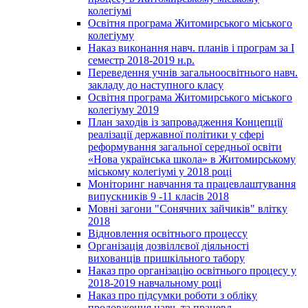
колегіумі
Освітня програма Житомирського міського
колегіуму
Наказ виконання навч. планів і програм за І
семестр 2018-2019 н.р.
Переведення учнів загальноосвітнього навч.
закладу до наступного класу
Освітня програма Житомирського міського
колегіуму 2019
План заходів із запровадження Концепції
реалізації державної політики у сфері
реформування загальної середньої освіти
«Нова українська школа» в Житомирському
міському колегіумі у 2018 році
Моніторинг навчання та працевлаштування
випускників 9 -11 класів 2018
Мовні загони "Сонячних зайчиків" влітку
2018
Відновлення освітнього процессу
Організація дозвіллєвої діяльності
вихованців пришкільного табору
Наказ про організацію освітнього процесу у
2018-2019 навчальному році
Наказ про підсумки роботи з обліку
продовження навч. та працевл.