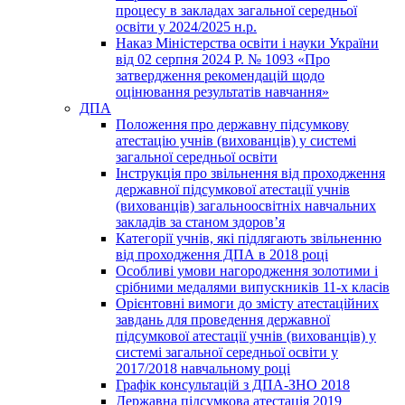
процесу в закладах загальної середньої
освіти у 2024/2025 н.р.
Наказ Міністерства освіти і науки України
від 02 серпня 2024 Р. № 1093 «Про
затвердження рекомендацій щодо
оцінювання результатів навчання»
ДПА
Положення про державну підсумкову
атестацію учнів (вихованців) у системі
загальної середньої освіти
Інструкція про звільнення від проходження
державної підсумкової атестації учнів
(вихованців) загальноосвітніх навчальних
закладів за станом здоров’я
Категорії учнів, які підлягають звільненню
від проходження ДПА в 2018 році
Особливі умови нагородження золотими і
срібними медалями випускників 11-х класів
Орієнтовні вимоги до змісту атестаційних
завдань для проведення державної
підсумкової атестації учнів (вихованців) у
системі загальної середньої освіти у
2017/2018 навчальному році
Графік консультацій з ДПА-ЗНО 2018
Державна підсумкова атестація 2019