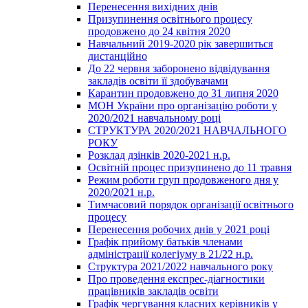
Перенесення вихідних днів
Призупинення освітнього процесу
продовжено до 24 квітня 2020
Навчальний 2019-2020 рік завершиться
дистанційно
До 22 червня заборонено відвідування
закладів освіти її здобувачами
Карантин продовжено до 31 липня 2020
МОН України про організацію роботи у
2020/2021 навчальному році
СТРУКТУРА 2020/2021 НАВЧАЛЬНОГО
РОКУ
Розклад дзінків 2020-2021 н.р.
Освітній процес призупинено до 11 травня
Режим роботи груп продовженого дня у
2020/2021 н.р.
Тимчасовий порядок організації освітнього
процесу
Перенесення робочих днів у 2021 році
Графік прийому батьків членами
адміністрації колегіуму в 21/22 н.р.
Структура 2021/2022 навчального року
Про проведення експрес-діагностики
працівників закладів освіти
Графік чергування класних керівників у