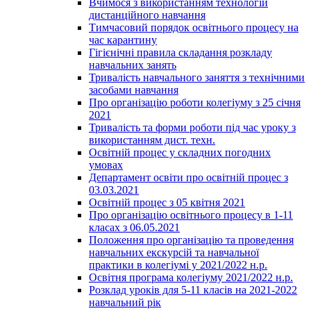
Вчимося з використанням технологій
дистанційного навчання
Тимчасовий порядок освітнього процесу на
час карантину
Гігієнічні правила складання розкладу
навчальних занять
Тривалість навчального заняття з технічними
засобами навчання
Про організацію роботи колегіуму з 25 січня
2021
Тривалість та форми роботи під час уроку з
використанням дист. техн.
Освітній процес у складних погодних
умовах
Департамент освіти про освітній процес з
03.03.2021
Освітній процес з 05 квітня 2021
Про організацію освітнього процесу в 1-11
класах з 06.05.2021
Положення про організацію та проведення
навчальних екскурсій та навчальної
практики в колегіумі у 2021/2022 н.р.
Освітня програма колегіуму 2021/2022 н.р.
Розклад уроків для 5-11 класів на 2021-2022
навчальний рік