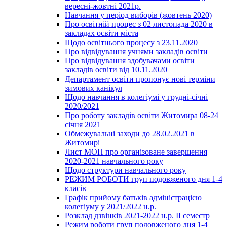
вересні-жовтні 2021р.
Навчання у період виборів (жовтень 2020)
Про освітній процес з 02 листопада 2020 в
закладах освіти міста
Щодо освітнього процесу з 23.11.2020
Про відвідування учнями закладів освіти
Про відвідування здобувачами освіти
закладів освіти від 10.11.2020
Департамент освіти пропонує нові терміни
зимових канікул
Щодо навчання в колегіумі у грудні-січні
2020/2021
Про роботу закладів освіти Житомира 08-24
січня 2021
Обмежувальні заходи до 28.02.2021 в
Житомирі
Лист МОН про організоване завершення
2020-2021 навчального року
Щодо структури навчального року
РЕЖИМ РОБОТИ груп подовженого дня 1-4
класів
Графік прийому батьків адміністрацією
колегіуму у 2021/2022 н.р.
Розклад дзвінків 2021-2022 н.р. ІІ семестр
Режим роботи груп подовженого дня 1-4