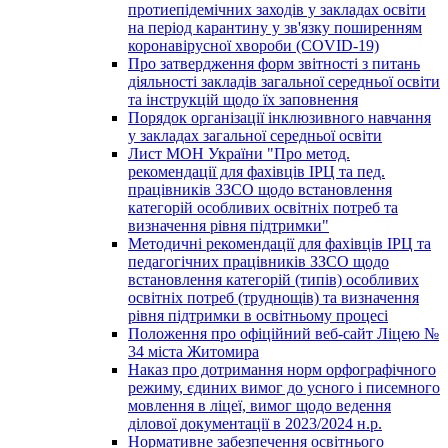
протиепідемічних заходів у закладах освіти
на період карантину у зв'язку поширенням
коронавірусної хвороби (COVID-19)
Про затвердження форм звітності з питань
діяльності закладів загальної середньої освіти
та інструкцій щодо їх заповнення
Порядок організації інклюзивного навчання
у закладах загальної середньої освіти
Лист МОН України "Про метод.
рекомендації для фахівців ІРЦ та пед.
працівників ЗЗСО щодо встановлення
категорій особливих освітніх потреб та
визначення рівня підтримки"
Методичні рекомендації для фахівців ІРЦ та
педагогічних працівників ЗЗСО щодо
встановлення категорій (типів) особливих
освітніх потреб (труднощів) та визначення
рівня підтримки в освітньому процесі
Положення про офіційний веб-сайт Ліцею №
34 міста Житомира
Наказ про дотримання норм орфографічного
режиму, єдиних вимог до усного і писемного
мовлення в ліцеї, вимог щодо ведення
ділової документації в 2023/2024 н.р.
Нормативне забезпечення освітнього