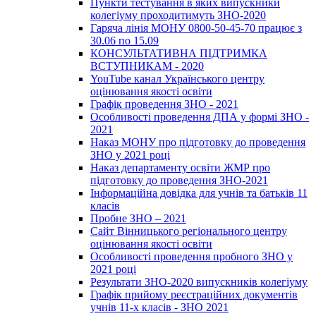
Пункти тестування в яких випускники
колегіуму проходитимуть ЗНО-2020
Гаряча лінія МОНУ 0800-50-45-70 працює з
30.06 по 15.09
КОНСУЛЬТАТИВНА ПІДТРИМКА
ВСТУПНИКАМ - 2020
YouTube канал Українського центру
оцінювання якості освіти
Графік проведення ЗНО - 2021
Особливості проведення ДПА у формі ЗНО -
2021
Наказ МОНУ про підготовку до проведення
ЗНО у 2021 році
Наказ департаменту освіти ЖМР про
підготовку до проведення ЗНО-2021
Інформаційна довідка для учнів та батьків 11
класів
Пробне ЗНО – 2021
Сайт Вінницького регіонального центру
оцінювання якості освіти
Особливості проведення пробного ЗНО у
2021 році
Результати ЗНО-2020 випускників колегіуму
Графік прийому реєстраційних документів
учнів 11-х класів - ЗНО 2021