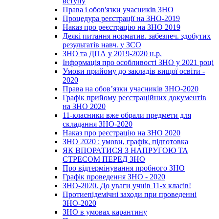
вступу
Права і обов'язки учасників ЗНО
Процедура реєстрації на ЗНО-2019
Наказ про реєстрацію на ЗНО 2019
Деякі питання норматив. забезпеч. здобутих
результатів навч. у ЗСО
ЗНО та ДПА у 2019-2020 н.р.
Інформація про особливості ЗНО у 2021 році
Умови прийому до закладів вищої освіти -
2020
Права на обов’язки учасників ЗНО-2020
Графік прийому реєстраційних документів
на ЗНО 2020
11-класники вже обрали предмети для
складання ЗНО-2020
Наказ про реєстрацію на ЗНО 2020
ЗНО 2020 : умови, графік, підготовка
ЯК ВПОРАТИСЯ З НАПРУГОЮ ТА
СТРЕСОМ ПЕРЕД ЗНО
Про відтермінування пробного ЗНО
Графік проведення ЗНО - 2020
ЗНО-2020. До уваги учнів 11-х класів!
Протиепідемічні заходи при проведенні
ЗНО-2020
ЗНО в умовах карантину