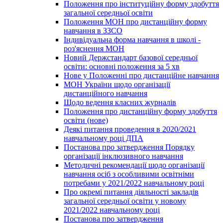
Положення про інституційну форму здобуття
загальної середньої освіти
Положення МОН про дистанційну форму
навчання в ЗЗСО
Індивідуальна форма навчання в школі -
роз'яснення МОН
Новий Держстандарт базової середньої
освіти: основні положення за 5 хв
Нове у Положенні про дистанційне навчання
МОН України щодо організації
дистанційного навчання
Щодо ведення класних журналів
Положення про дистанційну форму здобуття
освіти (нове)
Деякі питання проведення в 2020/2021
навчальному році ДПА
Постанова про затвердження Порядку
організації інклюзивного навчання
Методичні рекомендації щодо організації
навчання осіб з особливими освітніми
потребами у 2021/2022 навчальному році
Про окремі питання діяльності закладів
загальної середньої освіти у новому
2021/2022 навчальному році
Постанова про затвердження