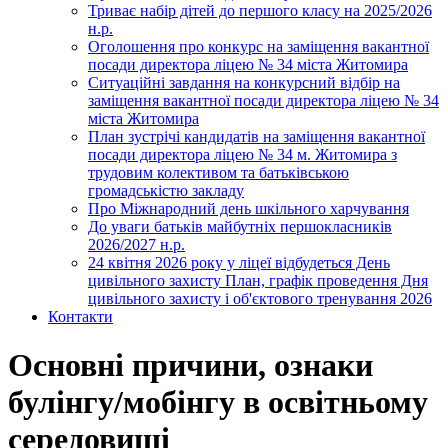
Триває набір дітей до першого класу на 2025/2026
н.р.
Оголошення про конкурс на заміщення вакантної
посади директора ліцею № 34 міста Житомира
Ситуаційні завдання на конкурсний відбір на
заміщення вакантної посади директора ліцею № 34
міста Житомира
План зустрічі кандидатів на заміщення вакантної
посади директора ліцею № 34 м. Житомира з
трудовим колективом та батьківською
громадськістю закладу
Про Міжнародний день шкільного харчування
До уваги батьків майбутніх першокласників
2026/2027 н.р.
24 квітня 2026 року у ліцеї відбудеться День
цивільного захисту План, графік проведення Дня
цивільного захисту і об'єктового тренування 2026
Контакти
Основні причини, ознаки
булінгу/мобінгу в освітньому
середовищі