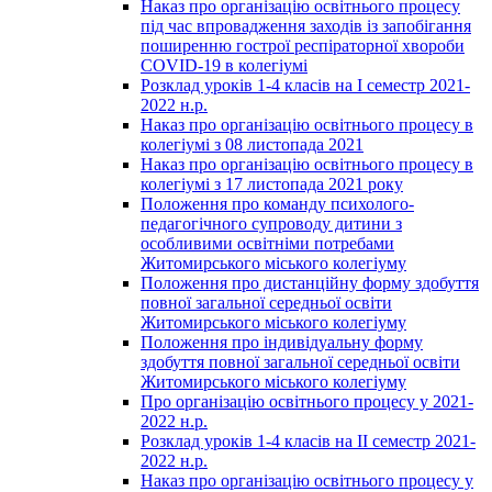
Наказ про організацію освітнього процесу
під час впровадження заходів із запобігання
поширенню гострої респіраторної хвороби
COVID-19 в колегіумі
Розклад уроків 1-4 класів на І семестр 2021-
2022 н.р.
Наказ про організацію освітнього процесу в
колегіумі з 08 листопада 2021
Наказ про організацію освітнього процесу в
колегіумі з 17 листопада 2021 року
Положення про команду психолого-
педагогічного супроводу дитини з
особливими освітніми потребами
Житомирського міського колегіуму
Положення про дистанційну форму здобуття
повної загальної середньої освіти
Житомирського міського колегіуму
Положення про індивідуальну форму
здобуття повної загальної середньої освіти
Житомирського міського колегіуму
Про організацію освітнього процесу у 2021-
2022 н.р.
Розклад уроків 1-4 класів на ІІ семестр 2021-
2022 н.р.
Наказ про організацію освітнього процесу у