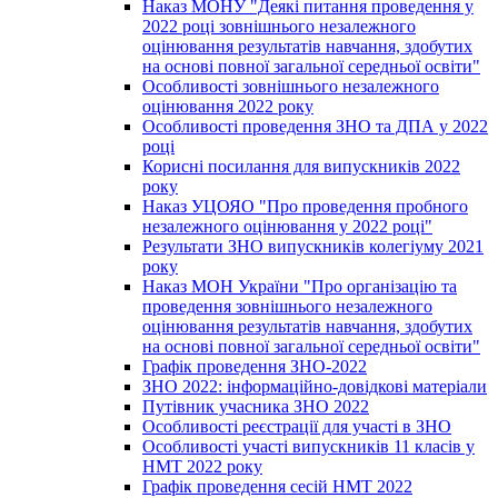
Наказ МОНУ "Деякі питання проведення у
2022 році зовнішнього незалежного
оцінювання результатів навчання, здобутих
на основі повної загальної середньої освіти"
Особливості зовнішнього незалежного
оцінювання 2022 року
Особливості проведення ЗНО та ДПА у 2022
році
Корисні посилання для випускників 2022
року
Наказ УЦОЯО "Про проведення пробного
незалежного оцінювання у 2022 році"
Результати ЗНО випускників колегіуму 2021
року
Наказ МОН України "Про організацію та
проведення зовнішнього незалежного
оцінювання результатів навчання, здобутих
на основі повної загальної середньої освіти"
Графік проведення ЗНО-2022
ЗНО 2022: інформаційно-довідкові матеріали
Путівник учасника ЗНО 2022
Особливості реєстрації для участі в ЗНО
Особливості участі випускників 11 класів у
НМТ 2022 року
Графік проведення сесій НМТ 2022