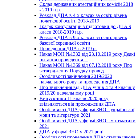
Склад державних атестаційних комісій 2018
- 2019 н.р.
Розклад ДПА в 4-х класах за освіт. рівень
початкової освіти 2018-2019
Графік консультацій з підготовки до ДПА 9
класи 2018-2019 н.р.
Розклад ДПА в 9-х класах за освіт. рівень
базової середньої освіти
Проведення ДПА в 2019 р.
Наказ МОН №1332 від 23.10.2019 року Деякі
питання проведення ...
Наказ МОН №1369 від 07.12.2018 року Про
затвердження Порядку провед...
Особливості закінчення 2019/2020
навчального року та проведення ДПА
Про звільнення від ДПА учнів 4 та 9 класів у
2019/20 навчальному році
Випускники 11 класів 2020 року
звільняються від проходження ДПА
Особливості ДПА у формі ЗНО з української
мови та літератури 2021
Особливості ДПА у формі ЗНО з математики
2021
ДПА у формі ЗНО у 2021 році
Особливості проведення ДПА: старша школа