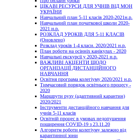
Про онлайн уроки
ЦІКАВІ РЕСУРСИ ДЛЯ УЧНІВ ВІД МОН
УКРАЇНИ
Навчальний план 5-11 класів 2020-2021н.р.
Навчальний план початкової школи 2020-
2021 н.р.
РОЗКЛАД УРОКІВ ДЛЯ 5-11 КЛАСІВ
(Оновлено)
Розклад уроків 1-4 класи. 2020/2021 н.р.
План роботи на осінніх канікулах - 2020
Навчальні екскурсії у 2020-2021 н.р.
ВАЖЛИВІ АКЦЕНТИ ЩОДО
ОРГАНІЗАЦІЇ ДИСТАНЦІЙНОГО
НАВЧАННЯ
Освітня програма колегіуму 2020/2021 н.р.
Тимчасовий порядок освітнього процесу -
2020
Маршрути руху (адаптивний карантин)
2020/2021
Інструменти дистанційного навчання для
учнів 5-11 класів
Освітній процес в умовах недопущення
поширення COVID-19 з 23.11.20
Алгоритм роботи колегіуму залежно від
карантинної зони