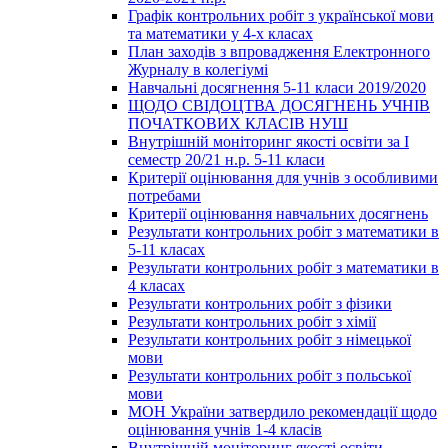
Графік контрольних робіт з української мови
та математики у 4-х класах
План заходів з впровадження Електронного
Журналу в колегіумі
Навчальні досягнення 5-11 класи 2019/2020
ЩОДО СВІДОЦТВА ДОСЯГНЕНЬ УЧНІВ
ПОЧАТКОВИХ КЛАСІВ НУШ
Внутрішній моніторинг якості освіти за І
семестр 20/21 н.р. 5-11 класи
Критерії оцінювання для учнів з особливими
потребами
Критерії оцінювання навчальних досягнень
Результати контрольних робіт з математики в
5-11 класах
Результати контрольних робіт з математики в
4 класах
Результати контрольних робіт з фізики
Результати контрольних робіт з хімії
Результати контрольних робіт з німецької
мови
Результати контрольних робіт з польської
мови
МОН України затвердило рекомендації щодо
оцінювання учнів 1-4 класів
Внутрішній моніторинг якості освіти