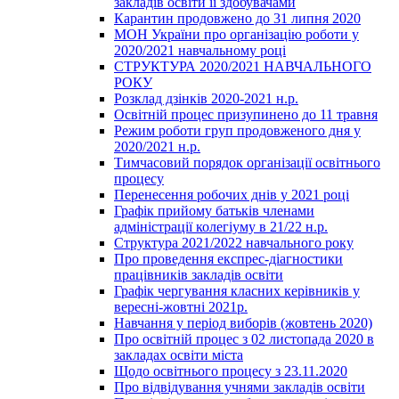
закладів освіти її здобувачами
Карантин продовжено до 31 липня 2020
МОН України про організацію роботи у
2020/2021 навчальному році
СТРУКТУРА 2020/2021 НАВЧАЛЬНОГО
РОКУ
Розклад дзінків 2020-2021 н.р.
Освітній процес призупинено до 11 травня
Режим роботи груп продовженого дня у
2020/2021 н.р.
Тимчасовий порядок організації освітнього
процесу
Перенесення робочих днів у 2021 році
Графік прийому батьків членами
адміністрації колегіуму в 21/22 н.р.
Структура 2021/2022 навчального року
Про проведення експрес-діагностики
працівників закладів освіти
Графік чергування класних керівників у
вересні-жовтні 2021р.
Навчання у період виборів (жовтень 2020)
Про освітній процес з 02 листопада 2020 в
закладах освіти міста
Щодо освітнього процесу з 23.11.2020
Про відвідування учнями закладів освіти