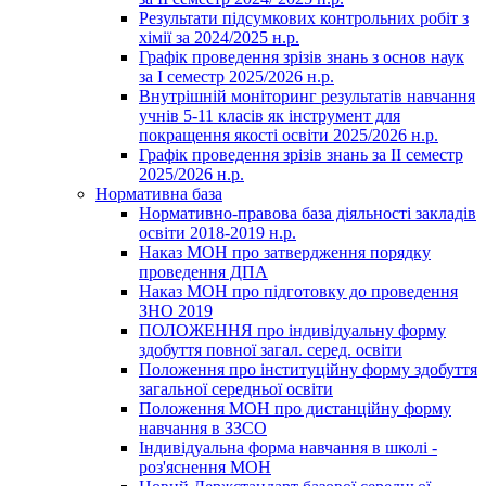
Результати підсумкових контрольних робіт з
хімії за 2024/2025 н.р.
Графік проведення зрізів знань з основ наук
за І семестр 2025/2026 н.р.
Внутрішній моніторинг результатів навчання
учнів 5-11 класів як інструмент для
покращення якості освіти 2025/2026 н.р.
Графік проведення зрізів знань за ІІ семестр
2025/2026 н.р.
Нормативна база
Нормативно-правова база діяльності закладів
освіти 2018-2019 н.р.
Наказ МОН про затвердження порядку
проведення ДПА
Наказ МОН про підготовку до проведення
ЗНО 2019
ПОЛОЖЕННЯ про індивідуальну форму
здобуття повної загал. серед. освіти
Положення про інституційну форму здобуття
загальної середньої освіти
Положення МОН про дистанційну форму
навчання в ЗЗСО
Індивідуальна форма навчання в школі -
роз'яснення МОН