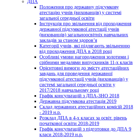
ДПА
Положення про державну підсумкову
атестацію учнів (вихованців) у системі
загальної середньої освіти
Інструкція про звільнення від проходження
державної підсумкової атестації учнів
(вихованців) загальноосвітніх навчальних
закладів за станом здоров’я
Категорії учнів, які підлягають звільненню
від проходження ДПА в 2018 році
Особливі умови нагородження золотими і
срібними медалями випускників 11-х класів
Орієнтовні вимоги до змісту атестаційних
завдань для проведення державної
підсумкової атестації учнів (вихованців) у
системі загальної середньої освіти у
2017/2018 навчальному році
Графік консультацій з ДПА-ЗНО 2018
Державна підсумкова атестація 2019
Склад державних атестаційних комісій 2018
- 2019 н.р.
Розклад ДПА в 4-х класах за освіт. рівень
початкової освіти 2018-2019
Графік консультацій з підготовки до ДПА 9
класи 2018-2019 н.р.