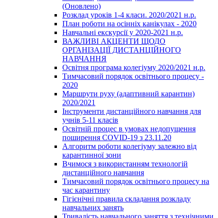
(Оновлено)
Розклад уроків 1-4 класи. 2020/2021 н.р.
План роботи на осінніх канікулах - 2020
Навчальні екскурсії у 2020-2021 н.р.
ВАЖЛИВІ АКЦЕНТИ ЩОДО
ОРГАНІЗАЦІЇ ДИСТАНЦІЙНОГО
НАВЧАННЯ
Освітня програма колегіуму 2020/2021 н.р.
Тимчасовий порядок освітнього процесу -
2020
Маршрути руху (адаптивний карантин)
2020/2021
Інструменти дистанційного навчання для
учнів 5-11 класів
Освітній процес в умовах недопущення
поширення COVID-19 з 23.11.20
Алгоритм роботи колегіуму залежно від
карантинної зони
Вчимося з використанням технологій
дистанційного навчання
Тимчасовий порядок освітнього процесу на
час карантину
Гігієнічні правила складання розкладу
навчальних занять
Тривалість навчального заняття з технічними