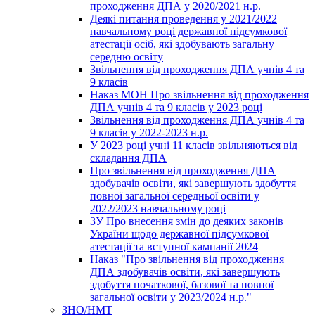
проходження ДПА у 2020/2021 н.р.
Деякі питання проведення у 2021/2022
навчальному році державної підсумкової
атестації осіб, які здобувають загальну
середню освіту
Звільнення від проходження ДПА учнів 4 та
9 класів
Наказ МОН Про звільнення від проходження
ДПА учнів 4 та 9 класів у 2023 році
Звільнення від проходження ДПА учнів 4 та
9 класів у 2022-2023 н.р.
У 2023 році учні 11 класів звільняються від
складання ДПА
Про звільнення від проходження ДПА
здобувачів освіти, які завершують здобуття
повної загальної середньої освіти у
2022/2023 навчальному році
ЗУ Про внесення змін до деяких законів
України щодо державної підсумкової
атестації та вступної кампанії 2024
Наказ "Про звільнення від проходження
ДПА здобувачів освіти, які завершують
здобуття початкової, базової та повної
загальної освіти у 2023/2024 н.р."
ЗНО/НМТ