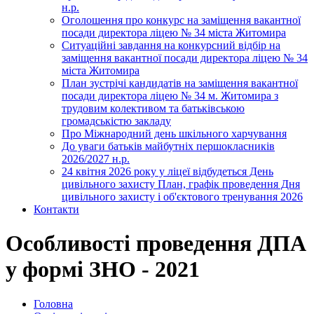
н.р.
Оголошення про конкурс на заміщення вакантної
посади директора ліцею № 34 міста Житомира
Ситуаційні завдання на конкурсний відбір на
заміщення вакантної посади директора ліцею № 34
міста Житомира
План зустрічі кандидатів на заміщення вакантної
посади директора ліцею № 34 м. Житомира з
трудовим колективом та батьківською
громадськістю закладу
Про Міжнародний день шкільного харчування
До уваги батьків майбутніх першокласників
2026/2027 н.р.
24 квітня 2026 року у ліцеї відбудеться День
цивільного захисту План, графік проведення Дня
цивільного захисту і об'єктового тренування 2026
Контакти
Особливості проведення ДПА
у формі ЗНО - 2021
Головна