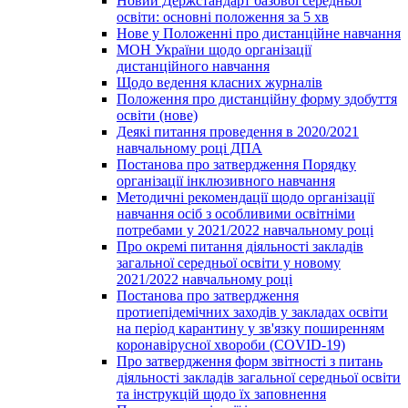
Новий Держстандарт базової середньої
освіти: основні положення за 5 хв
Нове у Положенні про дистанційне навчання
МОН України щодо організації
дистанційного навчання
Щодо ведення класних журналів
Положення про дистанційну форму здобуття
освіти (нове)
Деякі питання проведення в 2020/2021
навчальному році ДПА
Постанова про затвердження Порядку
організації інклюзивного навчання
Методичні рекомендації щодо організації
навчання осіб з особливими освітніми
потребами у 2021/2022 навчальному році
Про окремі питання діяльності закладів
загальної середньої освіти у новому
2021/2022 навчальному році
Постанова про затвердження
протиепідемічних заходів у закладах освіти
на період карантину у зв'язку поширенням
коронавірусної хвороби (COVID-19)
Про затвердження форм звітності з питань
діяльності закладів загальної середньої освіти
та інструкцій щодо їх заповнення