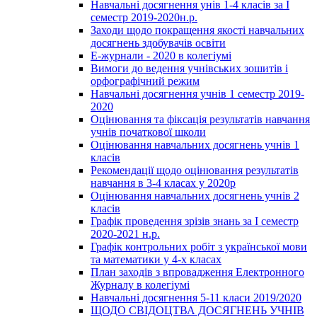
Навчальні досягнення унів 1-4 класів за І
семестр 2019-2020н.р.
Заходи щодо покращення якості навчальних
досягнень здобувачів освіти
Е-журнали - 2020 в колегіумі
Вимоги до ведення учнівських зошитів і
орфографічний режим
Навчальні досягнення учнів 1 семестр 2019-
2020
Оцінювання та фіксація результатів навчання
учнів початкової школи
Оцінювання навчальних досягнень учнів 1
класів
Рекомендації щодо оцінювання результатів
навчання в 3-4 класах у 2020р
Оцінювання навчальних досягнень учнів 2
класів
Графік проведення зрізів знань за І семестр
2020-2021 н.р.
Графік контрольних робіт з української мови
та математики у 4-х класах
План заходів з впровадження Електронного
Журналу в колегіумі
Навчальні досягнення 5-11 класи 2019/2020
ЩОДО СВІДОЦТВА ДОСЯГНЕНЬ УЧНІВ