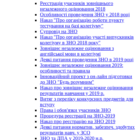
Реєстрація учасників зовнішнього
незалежного оцінювання 2018
Особливості проведення ЗНО у 2018 році
Наказ "Про організацію роботи пункту
тестування на базі колегіуму"
Супровід на ЗНО
Наказ "Про організацію участі випускників
колегіуму в ЗНО 2018 року"
Зовнішнє незалежне оцінювання з
англійської мови в колегіумі
Деякі питання проведення ЗНО в 2019 році
Зовнішнє незалежне оцінювання 2019:
особливості та правила
Інноваційний проект з он-лайн підготовки
до ЗНО "Будь розумним"
Наказ про зовнішнє незалежне оцінювання
результатів навчання у 2019 р.
Витяг з переліку конкурсних предметів для
вступу
Права і обов'язки учасників ЗНО
Процедура реєстрації на ЗНО-2019
Наказ про реєстрацію на ЗНО 2019
Деякі питання норматив. забезпеч. здобутих
результатів навч. у ЗСО
ЗНО та ДПА у 2019-2020 н.р.