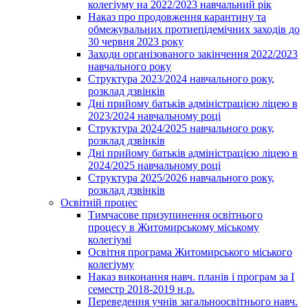
колегіуму на 2022/2023 навчальний рік
Наказ про продовження карантину та
обмежувальних протиепідемічних заходів до
30 червня 2023 року
Заходи організованого закінчення 2022/2023
навчального року
Структура 2023/2024 навчального року,
розклад дзвінків
Дні прийому батьків адміністрацією ліцею в
2023/2024 навчальному році
Структура 2024/2025 навчального року,
розклад дзвінків
Дні прийому батьків адміністрацією ліцею в
2024/2025 навчальному році
Структура 2025/2026 навчального року,
розклад дзвінків
Освітній процес
Тимчасове призупинення освітнього
процесу в Житомирському міському
колегіумі
Освітня програма Житомирського міського
колегіуму
Наказ виконання навч. планів і програм за І
семестр 2018-2019 н.р.
Переведення учнів загальноосвітнього навч.