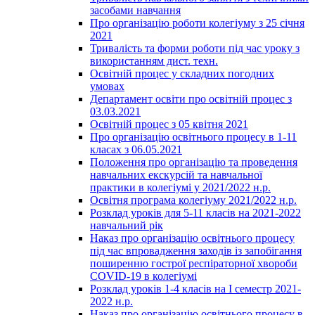
засобами навчання
Про організацію роботи колегіуму з 25 січня
2021
Тривалість та форми роботи під час уроку з
використанням дист. техн.
Освітній процес у складних погодних
умовах
Департамент освіти про освітній процес з
03.03.2021
Освітній процес з 05 квітня 2021
Про організацію освітнього процесу в 1-11
класах з 06.05.2021
Положення про організацію та проведення
навчальних екскурсій та навчальної
практики в колегіумі у 2021/2022 н.р.
Освітня програма колегіуму 2021/2022 н.р.
Розклад уроків для 5-11 класів на 2021-2022
навчальний рік
Наказ про організацію освітнього процесу
під час впровадження заходів із запобігання
поширенню гострої респіраторної хвороби
COVID-19 в колегіумі
Розклад уроків 1-4 класів на І семестр 2021-
2022 н.р.
Наказ про організацію освітнього процесу в