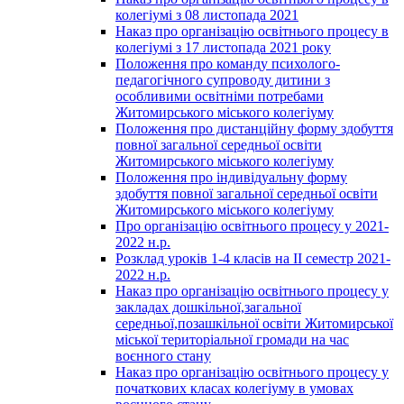
колегіумі з 08 листопада 2021
Наказ про організацію освітнього процесу в
колегіумі з 17 листопада 2021 року
Положення про команду психолого-
педагогічного супроводу дитини з
особливими освітніми потребами
Житомирського міського колегіуму
Положення про дистанційну форму здобуття
повної загальної середньої освіти
Житомирського міського колегіуму
Положення про індивідуальну форму
здобуття повної загальної середньої освіти
Житомирського міського колегіуму
Про організацію освітнього процесу у 2021-
2022 н.р.
Розклад уроків 1-4 класів на ІІ семестр 2021-
2022 н.р.
Наказ про організацію освітнього процесу у
закладах дошкільної,загальної
середньої,позашкільної освіти Житомирської
міської територіальної громади на час
воєнного стану
Наказ про організацію освітнього процесу у
початкових класах колегіуму в умовах