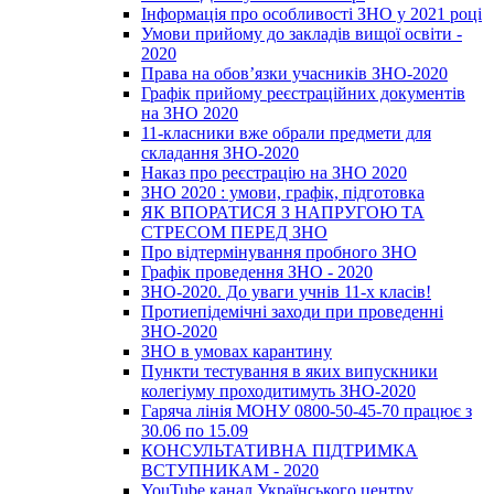
Інформація про особливості ЗНО у 2021 році
Умови прийому до закладів вищої освіти -
2020
Права на обов’язки учасників ЗНО-2020
Графік прийому реєстраційних документів
на ЗНО 2020
11-класники вже обрали предмети для
складання ЗНО-2020
Наказ про реєстрацію на ЗНО 2020
ЗНО 2020 : умови, графік, підготовка
ЯК ВПОРАТИСЯ З НАПРУГОЮ ТА
СТРЕСОМ ПЕРЕД ЗНО
Про відтермінування пробного ЗНО
Графік проведення ЗНО - 2020
ЗНО-2020. До уваги учнів 11-х класів!
Протиепідемічні заходи при проведенні
ЗНО-2020
ЗНО в умовах карантину
Пункти тестування в яких випускники
колегіуму проходитимуть ЗНО-2020
Гаряча лінія МОНУ 0800-50-45-70 працює з
30.06 по 15.09
КОНСУЛЬТАТИВНА ПІДТРИМКА
ВСТУПНИКАМ - 2020
YouTube канал Українського центру