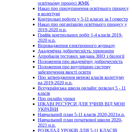
освітньому процесі ЖМК
Наказ про призупинення освітнього процесу
в колегіумі
Контрольні роботи у 5-11 класах за І семестр
Наказ про організацію освітнього процесу у
2019-2020 н.р.
Графік контрольних робіт 1-4 класів 2019-
2020 н.р.
Впровадження електронного журналу
Академічна доброчесність: принципи
Апробація тестових завдань ЗНО з біології
Положення про академічну доброчесність
Положення про внутрішню систему
забезпечення якості освіти
Про затвердження мережі класів колегіуму
на 2019-2020 н.р.
Всеукраїнська школа онлайн: розклад 5 - 11
класів
Про онлайн уроки
ЦІКАВІ РЕСУРСИ ДЛЯ УЧНІВ ВІД МОН
УКРАЇНИ
Навчальний план 5-11 класів 2020-2021н.р.
Навчальний план початкової школи 2020-
2021 н.р.
РОЗКЛАД УРОКІВ ДЛЯ 5-11 КЛАСІВ