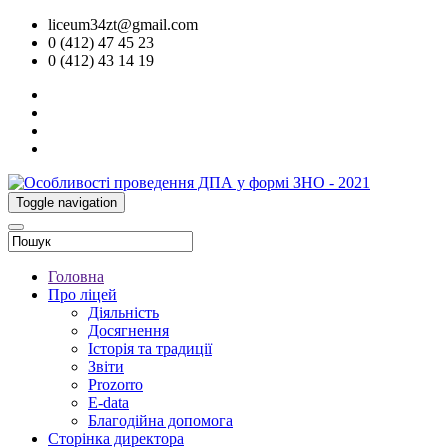
liceum34zt@gmail.com
0 (412) 47 45 23
0 (412) 43 14 19
Toggle navigation
Головна
Про ліцей
Діяльність
Досягнення
Історія та традиції
Звіти
Prozorro
E-data
Благодійна допомога
Сторінка директора