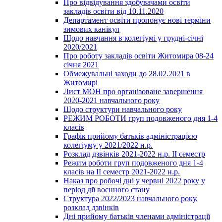
Про відвідування здобувачами освіти
закладів освіти від 10.11.2020
Департамент освіти пропонує нові терміни
зимових канікул
Щодо навчання в колегіумі у грудні-січні
2020/2021
Про роботу закладів освіти Житомира 08-24
січня 2021
Обмежувальні заходи до 28.02.2021 в
Житомирі
Лист МОН про організоване завершення
2020-2021 навчального року
Щодо структури навчального року
РЕЖИМ РОБОТИ груп подовженого дня 1-4
класів
Графік прийому батьків адміністрацією
колегіуму у 2021/2022 н.р.
Розклад дзвінків 2021-2022 н.р. ІІ семестр
Режим роботи груп подовженого дня 1-4
класів на ІІ семестр 2021-2022 н.р.
Наказ про робочі дні у червні 2022 року у
період дії воєнного стану
Структура 2022/2023 навчального року,
розклад дзвінків
Дні прийому батьків членами адміністрації