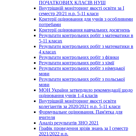
ПОЧАТКОВИХ КЛАСІВ НУШ
Внутрішній моніторинг якості освіти за І
семестр 20/21 н.р. 5-11 класи
Критерії оцінювання для учнів з особливими
потребами
Критерії оцінювання навчальних досягнень
Результати контрольних робіт з математики в
5-11 класах
Результати контрольних робіт з математики в
4 класах
Результати контрольних робіт з фізики
Результати контрольних робіт з хімії
Результати контрольних робіт з німецької
мови
Результати контрольних робіт з польської
мови
МОН України затвердило рекомендації щодо
оцінювання учнів 1-4 класів
Внутрішній моніторинг якості освіти
колегіантів за 2020/2021 н.р. 5-11 класи
Формувальне оцінювання. Пам'ятка для
вчителя
Аналіз результатів ЗНО 2021
Графік проведення зрізів знань за І семестр
2021/2022 н.р.