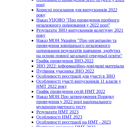
році
Корисні посилання для випускників 2022
року
Наказ УЦОЯО "Про проведення пробного
незалежного оцінювання у 2022 році"
Результати ЗНО випускників колегіуму 2021
року
Наказ МОН України "Про організацію та
проведення зовнішнього незалежного
оцінювання результатів навчання, здобутих
на основі повної загальної середньої освіти"
Графік проведення ЗНО-2022
ЗНО 2022: інформаційно-довідкові матеріали
Путівник учасника ЗНО 2022
Особливості реєстрації для участі в ЗНО
Особливості участі випускників 11 класів у
НМТ 2022 року
Графік проведення сесій НМТ 2022
Наказ МОН Про затвердження Порядку
проведення у 2022 році національного
мультипредметного тесту
Результати НМТ 2023
Особливості НМТ 2023
Особливості реєстрації на НМТ - 2023