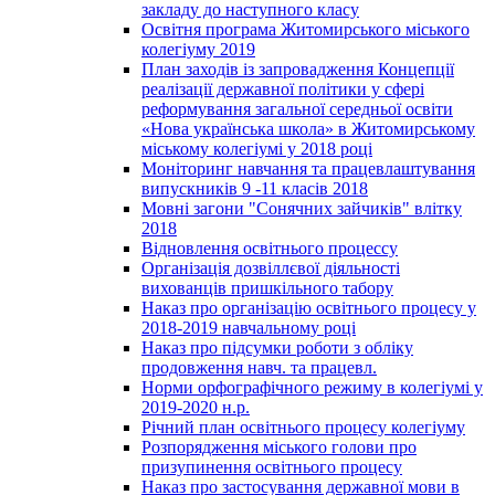
закладу до наступного класу
Освітня програма Житомирського міського
колегіуму 2019
План заходів із запровадження Концепції
реалізації державної політики у сфері
реформування загальної середньої освіти
«Нова українська школа» в Житомирському
міському колегіумі у 2018 році
Моніторинг навчання та працевлаштування
випускників 9 -11 класів 2018
Мовні загони "Сонячних зайчиків" влітку
2018
Відновлення освітнього процессу
Організація дозвіллєвої діяльності
вихованців пришкільного табору
Наказ про організацію освітнього процесу у
2018-2019 навчальному році
Наказ про підсумки роботи з обліку
продовження навч. та працевл.
Норми орфографічного режиму в колегіумі у
2019-2020 н.р.
Річний план освітнього процесу колегіуму
Розпорядження міського голови про
призупинення освітнього процесу
Наказ про застосування державної мови в