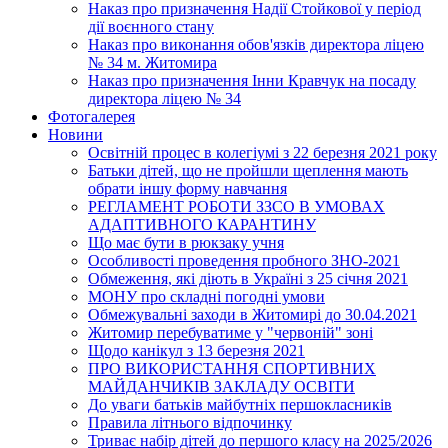
Наказ про призначення Надії Стойкової у період
дії воєнного стану
Наказ про виконання обов'язків директора ліцею
№ 34 м. Житомира
Наказ про призначення Інни Кравчук на посаду
директора ліцею № 34
Фотогалерея
Новини
Освітній процес в колегіумі з 22 березня 2021 року
Батьки дітей, що не пройшли щеплення мають
обрати іншу форму навчання
РЕГЛАМЕНТ РОБОТИ ЗЗСО В УМОВАХ
АДАПТИВНОГО КАРАНТИНУ
Що має бути в рюкзаку учня
Особливості проведення пробного ЗНО-2021
Обмеження, які діють в Україні з 25 січня 2021
МОНУ про складні погодні умови
Обмежувальні заходи в Житомирі до 30.04.2021
Житомир перебуватиме у "червоній" зоні
Щодо канікул з 13 березня 2021
ПРО ВИКОРИСТАННЯ СПОРТИВНИХ
МАЙДАНЧИКІВ ЗАКЛАДУ ОСВІТИ
До уваги батьків майбутніх першокласників
Правила літнього відпочинку
Триває набір дітей до першого класу на 2025/2026