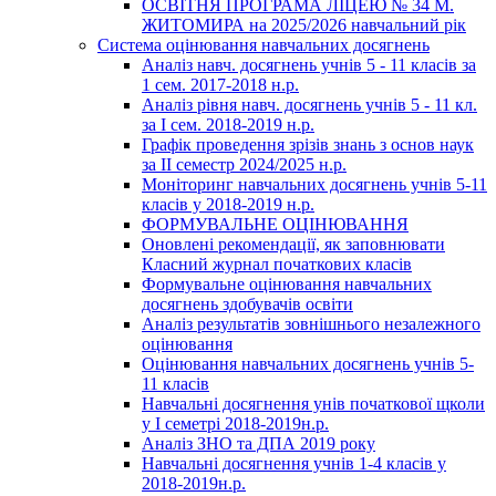
ОСВІТНЯ ПРОГРАМА ЛІЦЕЮ № 34 М.
ЖИТОМИРА на 2025/2026 навчальний рік
Система оцінювання навчальних досягнень
Аналіз навч. досягнень учнів 5 - 11 класів за
1 сем. 2017-2018 н.р.
Аналіз рівня навч. досягнень учнів 5 - 11 кл.
за І сем. 2018-2019 н.р.
Графік проведення зрізів знань з основ наук
за ІІ семестр 2024/2025 н.р.
Моніторинг навчальних досягнень учнів 5-11
класів у 2018-2019 н.р.
ФОРМУВАЛЬНЕ ОЦІНЮВАННЯ
Оновлені рекомендації, як заповнювати
Класний журнал початкових класів
Формувальне оцінювання навчальних
досягнень здобувачів освіти
Аналіз результатів зовнішнього незалежного
оцінювання
Оцінювання навчальних досягнень учнів 5-
11 класів
Навчальні досягнення унів початкової щколи
у І семетрі 2018-2019н.р.
Аналіз ЗНО та ДПА 2019 року
Навчальні досягнення учнів 1-4 класів у
2018-2019н.р.