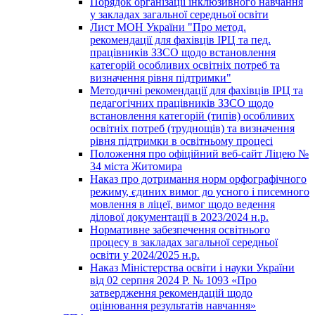
Порядок організації інклюзивного навчання
у закладах загальної середньої освіти
Лист МОН України "Про метод.
рекомендації для фахівців ІРЦ та пед.
працівників ЗЗСО щодо встановлення
категорій особливих освітніх потреб та
визначення рівня підтримки"
Методичні рекомендації для фахівців ІРЦ та
педагогічних працівників ЗЗСО щодо
встановлення категорій (типів) особливих
освітніх потреб (труднощів) та визначення
рівня підтримки в освітньому процесі
Положення про офіційний веб-сайт Ліцею №
34 міста Житомира
Наказ про дотримання норм орфографічного
режиму, єдиних вимог до усного і писемного
мовлення в ліцеї, вимог щодо ведення
ділової документації в 2023/2024 н.р.
Нормативне забезпечення освітнього
процесу в закладах загальної середньої
освіти у 2024/2025 н.р.
Наказ Міністерства освіти і науки України
від 02 серпня 2024 Р. № 1093 «Про
затвердження рекомендацій щодо
оцінювання результатів навчання»