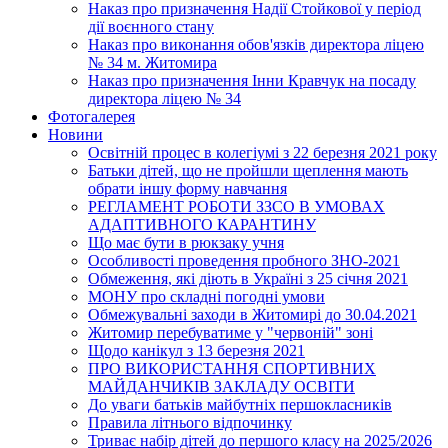
Наказ про призначення Надії Стойкової у період
дії воєнного стану
Наказ про виконання обов'язків директора ліцею
№ 34 м. Житомира
Наказ про призначення Інни Кравчук на посаду
директора ліцею № 34
Фотогалерея
Новини
Освітній процес в колегіумі з 22 березня 2021 року
Батьки дітей, що не пройшли щеплення мають
обрати іншу форму навчання
РЕГЛАМЕНТ РОБОТИ ЗЗСО В УМОВАХ
АДАПТИВНОГО КАРАНТИНУ
Що має бути в рюкзаку учня
Особливості проведення пробного ЗНО-2021
Обмеження, які діють в Україні з 25 січня 2021
МОНУ про складні погодні умови
Обмежувальні заходи в Житомирі до 30.04.2021
Житомир перебуватиме у "червоній" зоні
Щодо канікул з 13 березня 2021
ПРО ВИКОРИСТАННЯ СПОРТИВНИХ
МАЙДАНЧИКІВ ЗАКЛАДУ ОСВІТИ
До уваги батьків майбутніх першокласників
Правила літнього відпочинку
Триває набір дітей до першого класу на 2025/2026