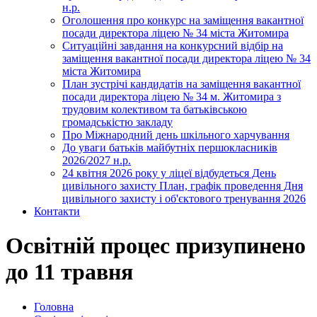
н.р.
Оголошення про конкурс на заміщення вакантної
посади директора ліцею № 34 міста Житомира
Ситуаційні завдання на конкурсний відбір на
заміщення вакантної посади директора ліцею № 34
міста Житомира
План зустрічі кандидатів на заміщення вакантної
посади директора ліцею № 34 м. Житомира з
трудовим колективом та батьківською
громадськістю закладу
Про Міжнародний день шкільного харчування
До уваги батьків майбутніх першокласників
2026/2027 н.р.
24 квітня 2026 року у ліцеї відбудеться День
цивільного захисту План, графік проведення Дня
цивільного захисту і об'єктового тренування 2026
Контакти
Освітній процес призупинено
до 11 травня
Головна