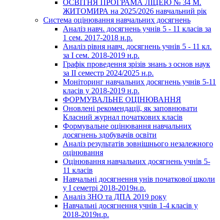
ОСВІТНЯ ПРОГРАМА ЛІЦЕЮ № 34 М.
ЖИТОМИРА на 2025/2026 навчальний рік
Система оцінювання навчальних досягнень
Аналіз навч. досягнень учнів 5 - 11 класів за
1 сем. 2017-2018 н.р.
Аналіз рівня навч. досягнень учнів 5 - 11 кл.
за І сем. 2018-2019 н.р.
Графік проведення зрізів знань з основ наук
за ІІ семестр 2024/2025 н.р.
Моніторинг навчальних досягнень учнів 5-11
класів у 2018-2019 н.р.
ФОРМУВАЛЬНЕ ОЦІНЮВАННЯ
Оновлені рекомендації, як заповнювати
Класний журнал початкових класів
Формувальне оцінювання навчальних
досягнень здобувачів освіти
Аналіз результатів зовнішнього незалежного
оцінювання
Оцінювання навчальних досягнень учнів 5-
11 класів
Навчальні досягнення унів початкової щколи
у І семетрі 2018-2019н.р.
Аналіз ЗНО та ДПА 2019 року
Навчальні досягнення учнів 1-4 класів у
2018-2019н.р.