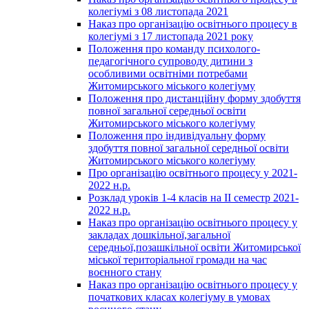
колегіумі з 08 листопада 2021
Наказ про організацію освітнього процесу в
колегіумі з 17 листопада 2021 року
Положення про команду психолого-
педагогічного супроводу дитини з
особливими освітніми потребами
Житомирського міського колегіуму
Положення про дистанційну форму здобуття
повної загальної середньої освіти
Житомирського міського колегіуму
Положення про індивідуальну форму
здобуття повної загальної середньої освіти
Житомирського міського колегіуму
Про організацію освітнього процесу у 2021-
2022 н.р.
Розклад уроків 1-4 класів на ІІ семестр 2021-
2022 н.р.
Наказ про організацію освітнього процесу у
закладах дошкільної,загальної
середньої,позашкільної освіти Житомирської
міської територіальної громади на час
воєнного стану
Наказ про організацію освітнього процесу у
початкових класах колегіуму в умовах