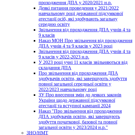
проходження ДПА у 2020/2021 н.р.
Деякі питання проведення у 2021/2022
навчальному році державної підсумкової
атестації осіб, які здобувають загальну
середню освіту
Звільнення від проходження ДПА учнів 4 та
9 класів
Наказ МОН Про звільнення від проходження
ДПА учнів 4 та 9 класів у 2023 році
Звільнення від проходження ДПА учнів 4 та
9 класів у 2022-2023 н.р.
У 2023 році учні 11 класів звільняються від
складання ДПА
Про звільнення від проходження ДПА
здобувачів освіти, які завершують здобуття
повної загальної середньої освіти у
2022/2023 навчальному році
ЗУ Про внесення змін до деяких законів
України щодо державної підсумкової
атестації та вступної кампанії 2024
Наказ "Про звільнення від проходження
ДПА здобувачів освіти, які завершують
здобуття початкової, базової та повної
загальної освіти у 2023/2024 н.р."
ЗНО/НМТ