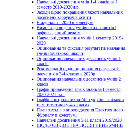
Навчальні досягнення унів 1-4 класів за І
семестр 2019-2020н.р.
Заходи щодо покращення якості навчальних
досягнень здобувачів освіти
Е-журнали - 2020 в колегіумі
Вимоги до ведення учнівських зошитів і
орфографічний режим
Навчальні досягнення учнів 1 семестр 2019-
2020
Оцінювання та фіксація результатів навчання
учнів початкової школи
Оцінювання навчальних досягнень учнів 1
класів
Рекомендації щодо оцінювання результатів
навчання в 3-4 класах у 2020р
Оцінювання навчальних досягнень учнів 2
класів
Графік проведення зрізів знань за І семестр
2020-2021 н.р.
Графік контрольних робіт з української мови
та математики у 4-х класах
План заходів з впровадження Електронного
Журналу в колегіумі
Навчальні досягнення 5-11 класи 2019/2020
ЩОДО СВІДОЦТВА ДОСЯГНЕНЬ УЧНІВ