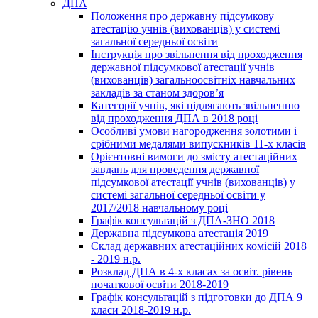
ДПА
Положення про державну підсумкову
атестацію учнів (вихованців) у системі
загальної середньої освіти
Інструкція про звільнення від проходження
державної підсумкової атестації учнів
(вихованців) загальноосвітніх навчальних
закладів за станом здоров’я
Категорії учнів, які підлягають звільненню
від проходження ДПА в 2018 році
Особливі умови нагородження золотими і
срібними медалями випускників 11-х класів
Орієнтовні вимоги до змісту атестаційних
завдань для проведення державної
підсумкової атестації учнів (вихованців) у
системі загальної середньої освіти у
2017/2018 навчальному році
Графік консультацій з ДПА-ЗНО 2018
Державна підсумкова атестація 2019
Склад державних атестаційних комісій 2018
- 2019 н.р.
Розклад ДПА в 4-х класах за освіт. рівень
початкової освіти 2018-2019
Графік консультацій з підготовки до ДПА 9
класи 2018-2019 н.р.