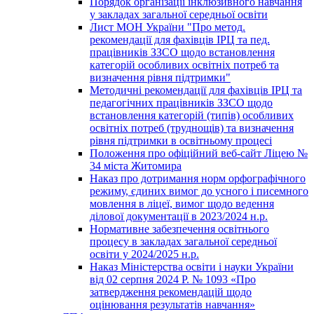
Порядок організації інклюзивного навчання
у закладах загальної середньої освіти
Лист МОН України "Про метод.
рекомендації для фахівців ІРЦ та пед.
працівників ЗЗСО щодо встановлення
категорій особливих освітніх потреб та
визначення рівня підтримки"
Методичні рекомендації для фахівців ІРЦ та
педагогічних працівників ЗЗСО щодо
встановлення категорій (типів) особливих
освітніх потреб (труднощів) та визначення
рівня підтримки в освітньому процесі
Положення про офіційний веб-сайт Ліцею №
34 міста Житомира
Наказ про дотримання норм орфографічного
режиму, єдиних вимог до усного і писемного
мовлення в ліцеї, вимог щодо ведення
ділової документації в 2023/2024 н.р.
Нормативне забезпечення освітнього
процесу в закладах загальної середньої
освіти у 2024/2025 н.р.
Наказ Міністерства освіти і науки України
від 02 серпня 2024 Р. № 1093 «Про
затвердження рекомендацій щодо
оцінювання результатів навчання»