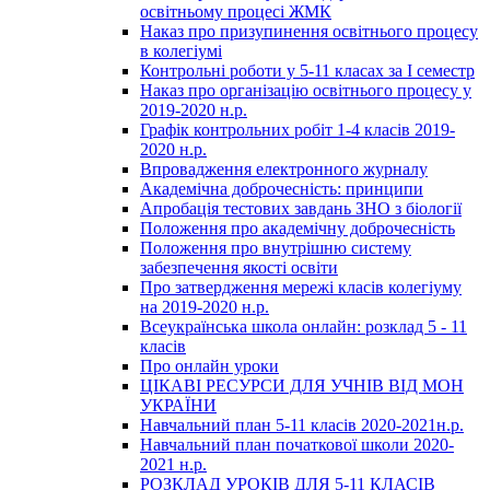
освітньому процесі ЖМК
Наказ про призупинення освітнього процесу
в колегіумі
Контрольні роботи у 5-11 класах за І семестр
Наказ про організацію освітнього процесу у
2019-2020 н.р.
Графік контрольних робіт 1-4 класів 2019-
2020 н.р.
Впровадження електронного журналу
Академічна доброчесність: принципи
Апробація тестових завдань ЗНО з біології
Положення про академічну доброчесність
Положення про внутрішню систему
забезпечення якості освіти
Про затвердження мережі класів колегіуму
на 2019-2020 н.р.
Всеукраїнська школа онлайн: розклад 5 - 11
класів
Про онлайн уроки
ЦІКАВІ РЕСУРСИ ДЛЯ УЧНІВ ВІД МОН
УКРАЇНИ
Навчальний план 5-11 класів 2020-2021н.р.
Навчальний план початкової школи 2020-
2021 н.р.
РОЗКЛАД УРОКІВ ДЛЯ 5-11 КЛАСІВ