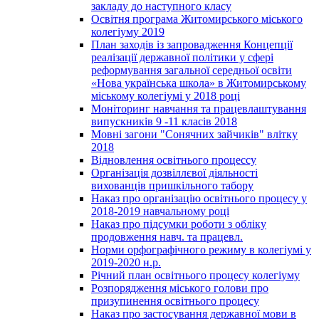
закладу до наступного класу
Освітня програма Житомирського міського
колегіуму 2019
План заходів із запровадження Концепції
реалізації державної політики у сфері
реформування загальної середньої освіти
«Нова українська школа» в Житомирському
міському колегіумі у 2018 році
Моніторинг навчання та працевлаштування
випускників 9 -11 класів 2018
Мовні загони "Сонячних зайчиків" влітку
2018
Відновлення освітнього процессу
Організація дозвіллєвої діяльності
вихованців пришкільного табору
Наказ про організацію освітнього процесу у
2018-2019 навчальному році
Наказ про підсумки роботи з обліку
продовження навч. та працевл.
Норми орфографічного режиму в колегіумі у
2019-2020 н.р.
Річний план освітнього процесу колегіуму
Розпорядження міського голови про
призупинення освітнього процесу
Наказ про застосування державної мови в