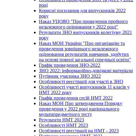
році
Корисні посилання для випускників 2022
року
Наказ УЦОЯО "Про проведення пробного
незалежного оцінювання у 2022 році"
Результати ЗНО випускників колегіуму 2021
року
Наказ МОН України "Про організацію та
проведення зовнішнього незалежного
оцінювання результатів навчання, здобутих
на основі повної загальної середньої освіти"
Графік проведення ЗНО-2022
ЗНО 2022: інформаційно-довідкові матеріали
Путівник учасника ЗНО 2022
Особливості реєстрації для участі в ЗНО
Особливості участі випускників 11 класів у
НМТ 2022 року
Графік проведення сесій НМТ 2022
Наказ МОН Про затвердження Порядку
проведення у 2022 році національного
мультипредметного тесту
Результати НМТ 2023
Особливості НМТ 2023
Особливості реєстрації на НМТ - 2023