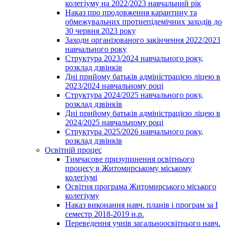
колегіуму на 2022/2023 навчальний рік
Наказ про продовження карантину та
обмежувальних протиепідемічних заходів до
30 червня 2023 року
Заходи організованого закінчення 2022/2023
навчального року
Структура 2023/2024 навчального року,
розклад дзвінків
Дні прийому батьків адміністрацією ліцею в
2023/2024 навчальному році
Структура 2024/2025 навчального року,
розклад дзвінків
Дні прийому батьків адміністрацією ліцею в
2024/2025 навчальному році
Структура 2025/2026 навчального року,
розклад дзвінків
Освітній процес
Тимчасове призупинення освітнього
процесу в Житомирському міському
колегіумі
Освітня програма Житомирського міського
колегіуму
Наказ виконання навч. планів і програм за І
семестр 2018-2019 н.р.
Переведення учнів загальноосвітнього навч.