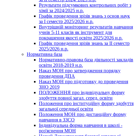
Результати підсумкових контрольних робіт з
хімії за 2024/2025 н.р.
Графік проведення зрізів знань з основ наук
за І семестр 2025/2026 н.р.
Внутрішній моніторинг результатів навчання
учнів 5-11 класів як інструмент для
покращення якості освіти 2025/2026 н.р.
Графік проведення зрізів знань за ІІ семестр
2025/2026 н.р.
Нормативна база
Нормативно-правова база діяльності закладів
освіти 2018-2019 н.р.
Наказ МОН про затвердження порядку
проведення ДПА
Наказ МОН про підготовку до проведення
ЗНО 2019
ПОЛОЖЕННЯ про індивідуальну форму
здобуття повної загал. серед. освіти
Положення про інституційну форму здобуття
загальної середньої освіти
Положення МОН про дистанційну форму
навчання в ЗЗСО
Індивідуальна форма навчання в школі -
роз'яснення МОН