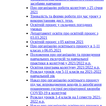
засобами навчання
Про організацію роботи колегіуму з 25 січня
2021
Тривалість та форми роботи під час уроку з
використанням дист. техн.
Освітній процес у складних погодних
умовах
Департамент освіти про освітній процес з
03.03.2021
Освітній процес з 05 квітня 2021
Про організацію освітнього процесу в 1-11
класах з 06.05.2021
Положення про організацію та проведення
навчальних екскурсій та навчальної
практики в колегіумі у 2021/2022 н.р.
Освітня програма колегіуму 2021/2022 н.р.
Розклад уроків для 5-11 класів на 2021-2022
навчальний рік
Наказ про організацію освітнього процесу
під час впровадження заходів із запобігання
поширенню гострої респіраторної хвороби
COVID-19 в колегіумі
Розклад уроків 1-4 класів на І семестр 2021-
2022 н.р.
Наказ про організацію освітнього процесу в