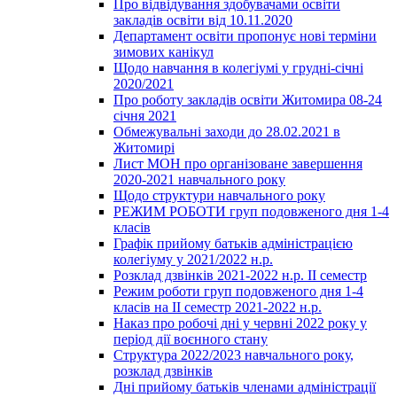
Про відвідування здобувачами освіти
закладів освіти від 10.11.2020
Департамент освіти пропонує нові терміни
зимових канікул
Щодо навчання в колегіумі у грудні-січні
2020/2021
Про роботу закладів освіти Житомира 08-24
січня 2021
Обмежувальні заходи до 28.02.2021 в
Житомирі
Лист МОН про організоване завершення
2020-2021 навчального року
Щодо структури навчального року
РЕЖИМ РОБОТИ груп подовженого дня 1-4
класів
Графік прийому батьків адміністрацією
колегіуму у 2021/2022 н.р.
Розклад дзвінків 2021-2022 н.р. ІІ семестр
Режим роботи груп подовженого дня 1-4
класів на ІІ семестр 2021-2022 н.р.
Наказ про робочі дні у червні 2022 року у
період дії воєнного стану
Структура 2022/2023 навчального року,
розклад дзвінків
Дні прийому батьків членами адміністрації