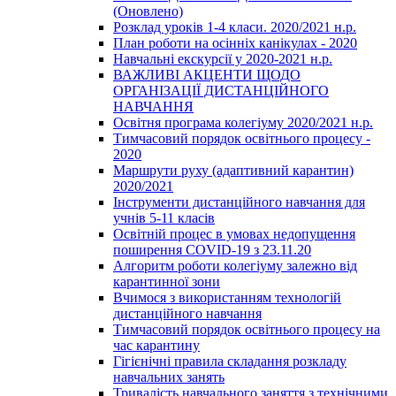
(Оновлено)
Розклад уроків 1-4 класи. 2020/2021 н.р.
План роботи на осінніх канікулах - 2020
Навчальні екскурсії у 2020-2021 н.р.
ВАЖЛИВІ АКЦЕНТИ ЩОДО
ОРГАНІЗАЦІЇ ДИСТАНЦІЙНОГО
НАВЧАННЯ
Освітня програма колегіуму 2020/2021 н.р.
Тимчасовий порядок освітнього процесу -
2020
Маршрути руху (адаптивний карантин)
2020/2021
Інструменти дистанційного навчання для
учнів 5-11 класів
Освітній процес в умовах недопущення
поширення COVID-19 з 23.11.20
Алгоритм роботи колегіуму залежно від
карантинної зони
Вчимося з використанням технологій
дистанційного навчання
Тимчасовий порядок освітнього процесу на
час карантину
Гігієнічні правила складання розкладу
навчальних занять
Тривалість навчального заняття з технічними