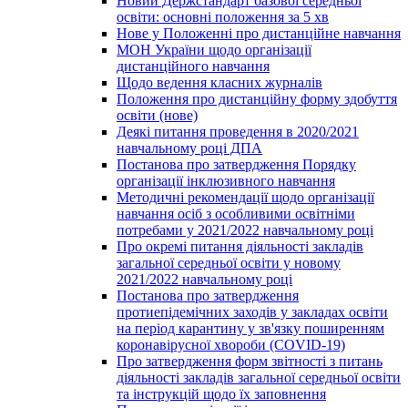
Новий Держстандарт базової середньої
освіти: основні положення за 5 хв
Нове у Положенні про дистанційне навчання
МОН України щодо організації
дистанційного навчання
Щодо ведення класних журналів
Положення про дистанційну форму здобуття
освіти (нове)
Деякі питання проведення в 2020/2021
навчальному році ДПА
Постанова про затвердження Порядку
організації інклюзивного навчання
Методичні рекомендації щодо організації
навчання осіб з особливими освітніми
потребами у 2021/2022 навчальному році
Про окремі питання діяльності закладів
загальної середньої освіти у новому
2021/2022 навчальному році
Постанова про затвердження
протиепідемічних заходів у закладах освіти
на період карантину у зв'язку поширенням
коронавірусної хвороби (COVID-19)
Про затвердження форм звітності з питань
діяльності закладів загальної середньої освіти
та інструкцій щодо їх заповнення