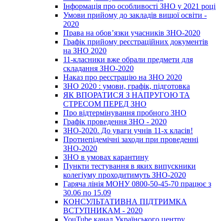
Інформація про особливості ЗНО у 2021 році
Умови прийому до закладів вищої освіти -
2020
Права на обов’язки учасників ЗНО-2020
Графік прийому реєстраційних документів
на ЗНО 2020
11-класники вже обрали предмети для
складання ЗНО-2020
Наказ про реєстрацію на ЗНО 2020
ЗНО 2020 : умови, графік, підготовка
ЯК ВПОРАТИСЯ З НАПРУГОЮ ТА
СТРЕСОМ ПЕРЕД ЗНО
Про відтермінування пробного ЗНО
Графік проведення ЗНО - 2020
ЗНО-2020. До уваги учнів 11-х класів!
Протиепідемічні заходи при проведенні
ЗНО-2020
ЗНО в умовах карантину
Пункти тестування в яких випускники
колегіуму проходитимуть ЗНО-2020
Гаряча лінія МОНУ 0800-50-45-70 працює з
30.06 по 15.09
КОНСУЛЬТАТИВНА ПІДТРИМКА
ВСТУПНИКАМ - 2020
YouTube канал Українського центру