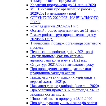
закладів освіти її здобувачами
Карантин продовжено до 31 липня 2020
МОН України про організацію роботи у
2020/2021 навчальному році
СТРУКТУРА 2020/2021 НАВЧАЛЬНОГО
РОКУ
Розклад дзінків 2020-2021 н.р.
Освітній процес призупинено до 11 травня
Режим роботи груп продовженого дня у
2020/2021 н.р.
Тимчасовий порядок організації освітнього
процесу
Перенесення робочих днів у 2021 році
Графік прийому батьків членами
адміністрації колегіуму в 21/22 н.р.
Структура 2021/2022 навчального року
Про проведення експрес-діагностики
працівників закладів освіти
Графік чергування класних керівників у
вересні-жовтні 2021р.
Навчання у період виборів (жовтень 2020)
Про освітній процес з 02 листопада 2020 в
закладах освіти міста
Щодо освітнього процесу з 23.11.2020
Про відвідування учнями закладів освіти