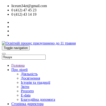
liceum34zt@gmail.com
0 (412) 47 45 23
0 (412) 43 14 19
Toggle navigation
Головна
Про ліцей
Діяльність
Досягнення
Історія та традиції
Звіти
Prozorro
E-data
Благодійна допомога
Сторінка директора