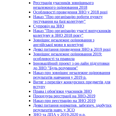
Реєстрація учасників зовнішнього
незалежного оцінювання 2018
Особливості проведення ЗНО у 2018 році
Наказ "Про організацію роботи пункту
тестування на базі колегіуму"
Супровід на ЗНО
Наказ "Про організацію участі випускників
колегіуму в ЗНО 2018 року"
Зовнішнє незалежне оцінювання з
англійської мови в колегіумі
Деякі питання проведення ЗНО в 2019 році
Зовнішнє незалежне оцінювання 2019:
особливості та правила
Інноваційний проект з он-лайн підготовки
до ЗНО "Будь розумним"
Наказ про зовнішнє незалежне оцінювання
результатів навчання у 2019 р.
Витяг з переліку конкурсних предметів для
вступу
Права і обов'язки учасників ЗНО
Процедура реєстрації на ЗНО-2019
Наказ про реєстрацію на ЗНО 2019
Деякі питання норматив. забезпеч. здобутих
результатів навч. у ЗСО
ЗНО та ДПА у 2019-2020 н.р.