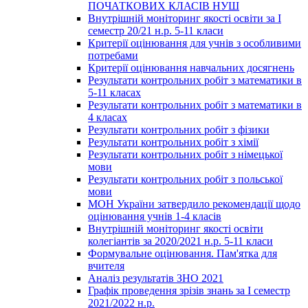
ПОЧАТКОВИХ КЛАСІВ НУШ
Внутрішній моніторинг якості освіти за І
семестр 20/21 н.р. 5-11 класи
Критерії оцінювання для учнів з особливими
потребами
Критерії оцінювання навчальних досягнень
Результати контрольних робіт з математики в
5-11 класах
Результати контрольних робіт з математики в
4 класах
Результати контрольних робіт з фізики
Результати контрольних робіт з хімії
Результати контрольних робіт з німецької
мови
Результати контрольних робіт з польської
мови
МОН України затвердило рекомендації щодо
оцінювання учнів 1-4 класів
Внутрішній моніторинг якості освіти
колегіантів за 2020/2021 н.р. 5-11 класи
Формувальне оцінювання. Пам'ятка для
вчителя
Аналіз результатів ЗНО 2021
Графік проведення зрізів знань за І семестр
2021/2022 н.р.