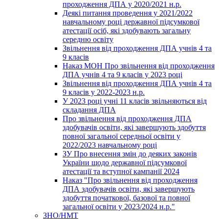
проходження ДПА у 2020/2021 н.р.
Деякі питання проведення у 2021/2022
навчальному році державної підсумкової
атестації осіб, які здобувають загальну
середню освіту
Звільнення від проходження ДПА учнів 4 та
9 класів
Наказ МОН Про звільнення від проходження
ДПА учнів 4 та 9 класів у 2023 році
Звільнення від проходження ДПА учнів 4 та
9 класів у 2022-2023 н.р.
У 2023 році учні 11 класів звільняються від
складання ДПА
Про звільнення від проходження ДПА
здобувачів освіти, які завершують здобуття
повної загальної середньої освіти у
2022/2023 навчальному році
ЗУ Про внесення змін до деяких законів
України щодо державної підсумкової
атестації та вступної кампанії 2024
Наказ "Про звільнення від проходження
ДПА здобувачів освіти, які завершують
здобуття початкової, базової та повної
загальної освіти у 2023/2024 н.р."
ЗНО/НМТ