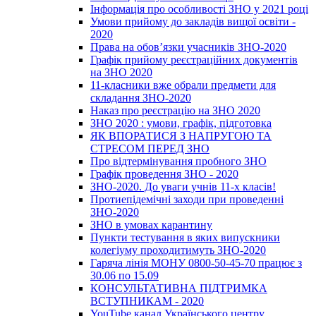
Інформація про особливості ЗНО у 2021 році
Умови прийому до закладів вищої освіти -
2020
Права на обов’язки учасників ЗНО-2020
Графік прийому реєстраційних документів
на ЗНО 2020
11-класники вже обрали предмети для
складання ЗНО-2020
Наказ про реєстрацію на ЗНО 2020
ЗНО 2020 : умови, графік, підготовка
ЯК ВПОРАТИСЯ З НАПРУГОЮ ТА
СТРЕСОМ ПЕРЕД ЗНО
Про відтермінування пробного ЗНО
Графік проведення ЗНО - 2020
ЗНО-2020. До уваги учнів 11-х класів!
Протиепідемічні заходи при проведенні
ЗНО-2020
ЗНО в умовах карантину
Пункти тестування в яких випускники
колегіуму проходитимуть ЗНО-2020
Гаряча лінія МОНУ 0800-50-45-70 працює з
30.06 по 15.09
КОНСУЛЬТАТИВНА ПІДТРИМКА
ВСТУПНИКАМ - 2020
YouTube канал Українського центру