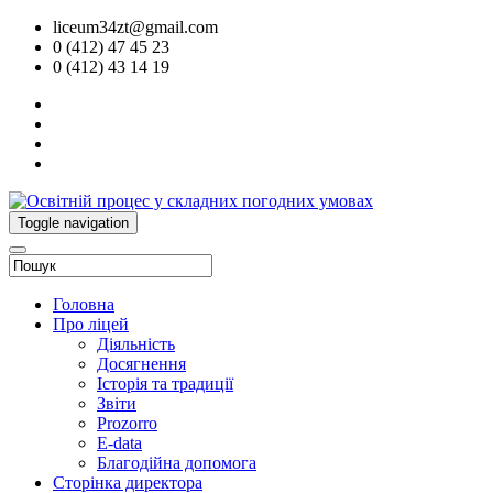
liceum34zt@gmail.com
0 (412) 47 45 23
0 (412) 43 14 19
Toggle navigation
Головна
Про ліцей
Діяльність
Досягнення
Історія та традиції
Звіти
Prozorro
E-data
Благодійна допомога
Сторінка директора