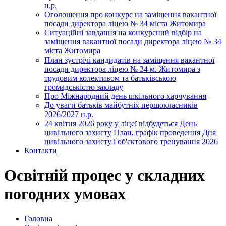
н.р.
Оголошення про конкурс на заміщення вакантної
посади директора ліцею № 34 міста Житомира
Ситуаційні завдання на конкурсний відбір на
заміщення вакантної посади директора ліцею № 34
міста Житомира
План зустрічі кандидатів на заміщення вакантної
посади директора ліцею № 34 м. Житомира з
трудовим колективом та батьківською
громадськістю закладу
Про Міжнародний день шкільного харчування
До уваги батьків майбутніх першокласників
2026/2027 н.р.
24 квітня 2026 року у ліцеї відбудеться День
цивільного захисту План, графік проведення Дня
цивільного захисту і об'єктового тренування 2026
Контакти
Освітній процес у складних
погодних умовах
Головна