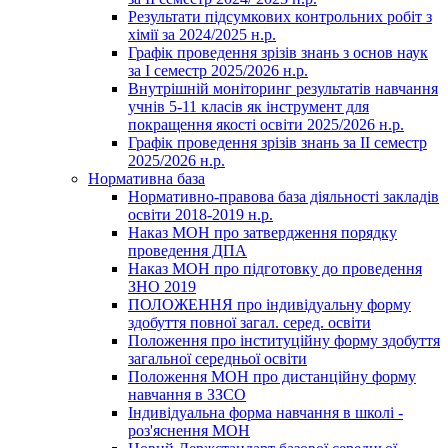
Результати підсумкових контрольних робіт з
хімії за 2024/2025 н.р.
Графік проведення зрізів знань з основ наук
за І семестр 2025/2026 н.р.
Внутрішній моніторинг результатів навчання
учнів 5-11 класів як інструмент для
покращення якості освіти 2025/2026 н.р.
Графік проведення зрізів знань за ІІ семестр
2025/2026 н.р.
Нормативна база
Нормативно-правова база діяльності закладів
освіти 2018-2019 н.р.
Наказ МОН про затвердження порядку
проведення ДПА
Наказ МОН про підготовку до проведення
ЗНО 2019
ПОЛОЖЕННЯ про індивідуальну форму
здобуття повної загал. серед. освіти
Положення про інституційну форму здобуття
загальної середньої освіти
Положення МОН про дистанційну форму
навчання в ЗЗСО
Індивідуальна форма навчання в школі -
роз'яснення МОН