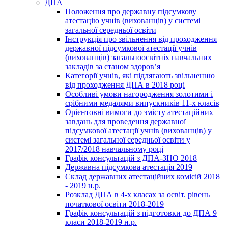
ДПА
Положення про державну підсумкову
атестацію учнів (вихованців) у системі
загальної середньої освіти
Інструкція про звільнення від проходження
державної підсумкової атестації учнів
(вихованців) загальноосвітніх навчальних
закладів за станом здоров’я
Категорії учнів, які підлягають звільненню
від проходження ДПА в 2018 році
Особливі умови нагородження золотими і
срібними медалями випускників 11-х класів
Орієнтовні вимоги до змісту атестаційних
завдань для проведення державної
підсумкової атестації учнів (вихованців) у
системі загальної середньої освіти у
2017/2018 навчальному році
Графік консультацій з ДПА-ЗНО 2018
Державна підсумкова атестація 2019
Склад державних атестаційних комісій 2018
- 2019 н.р.
Розклад ДПА в 4-х класах за освіт. рівень
початкової освіти 2018-2019
Графік консультацій з підготовки до ДПА 9
класи 2018-2019 н.р.