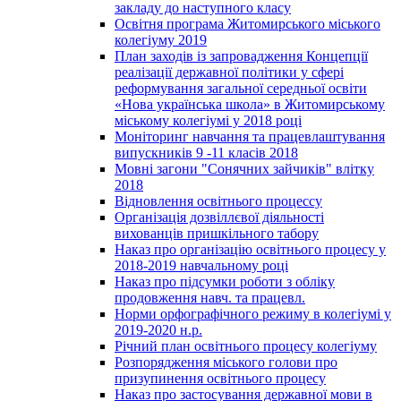
закладу до наступного класу
Освітня програма Житомирського міського
колегіуму 2019
План заходів із запровадження Концепції
реалізації державної політики у сфері
реформування загальної середньої освіти
«Нова українська школа» в Житомирському
міському колегіумі у 2018 році
Моніторинг навчання та працевлаштування
випускників 9 -11 класів 2018
Мовні загони "Сонячних зайчиків" влітку
2018
Відновлення освітнього процессу
Організація дозвіллєвої діяльності
вихованців пришкільного табору
Наказ про організацію освітнього процесу у
2018-2019 навчальному році
Наказ про підсумки роботи з обліку
продовження навч. та працевл.
Норми орфографічного режиму в колегіумі у
2019-2020 н.р.
Річний план освітнього процесу колегіуму
Розпорядження міського голови про
призупинення освітнього процесу
Наказ про застосування державної мови в