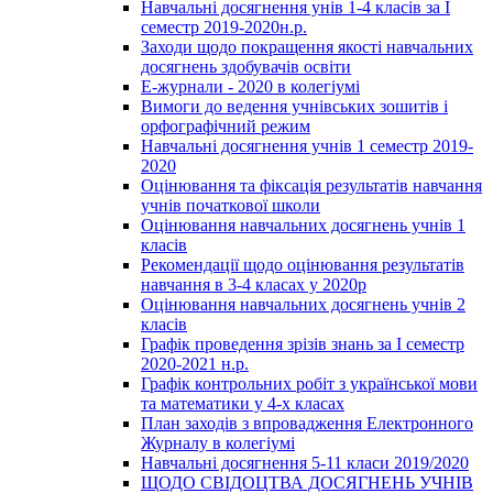
Навчальні досягнення унів 1-4 класів за І
семестр 2019-2020н.р.
Заходи щодо покращення якості навчальних
досягнень здобувачів освіти
Е-журнали - 2020 в колегіумі
Вимоги до ведення учнівських зошитів і
орфографічний режим
Навчальні досягнення учнів 1 семестр 2019-
2020
Оцінювання та фіксація результатів навчання
учнів початкової школи
Оцінювання навчальних досягнень учнів 1
класів
Рекомендації щодо оцінювання результатів
навчання в 3-4 класах у 2020р
Оцінювання навчальних досягнень учнів 2
класів
Графік проведення зрізів знань за І семестр
2020-2021 н.р.
Графік контрольних робіт з української мови
та математики у 4-х класах
План заходів з впровадження Електронного
Журналу в колегіумі
Навчальні досягнення 5-11 класи 2019/2020
ЩОДО СВІДОЦТВА ДОСЯГНЕНЬ УЧНІВ