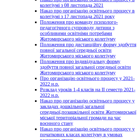
колегіумі з 08 листопада 2021
Наказ про організацію освітнього процесу в
колегіумі з 17 листопада 2021 року
Положення про команду психолого-
педагогічного супроводу дитини з
особливими освітніми потребами
Житомирського міського колегіуму
Положення про дистанційну форму здобуття
повної загальної середньої освіти
Житомирського міського колегіуму
Положення про індивідуальну форму
здобуття повної загальної середньої освіти
Житомирського міського колегіуму
Про організацію освітнього процесу у 2021-
2022 н.р.
Розклад уроків 1-4 класів на ІІ семестр 2021-
2022 н.р.
Наказ про організацію освітнього процесу у
закладах дошкільної,загальної
середньої,позашкільної освіти Житомирської
міської територіальної громади на час
воєнного стану
Наказ про організацію освітнього процесу у
початкових класах колегіуму в умовах