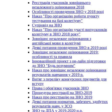
Реєстрація учасників зовнішнього
незалежного оцінювання 2018
Особливості проведення ЗНО у 2018 році
Наказ "Про організацію роботи пункту
тестування на базі колегіуму"
Супровід на ЗНО
Наказ "Про організацію участі випускників
колегіуму в ЗНО 2018 року"
Зовнішнє незалежне оцінювання з
англійської мови в колегіумі
Деякі питання проведення ЗНО в 2019 році
Зовнішнє незалежне оцінювання 2019:
особливості та правила
Інноваційний проект з он-лайн підготовки
до ЗНО "Будь розумним"
Наказ про зовнішнє незалежне оцінювання
результатів навчання у 2019 р.
Витяг з переліку конкурсних предметів для
вступу
Права і обов'язки учасників ЗНО
Процедура реєстрації на ЗНО-2019
Наказ про реєстрацію на ЗНО 2019
Деякі питання норматив. забезпеч. здобутих
результатів навч. у ЗСО
ЗНО та ДПА у 2019-2020 н.р.