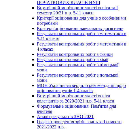
ПОЧАТКОВИХ КЛАСІВ НУШ
Внутрішній моніторинг якості освіти за І
семестр 20/21 н.р. 5-11 класи
Критерії оцінювання для учнів з особливими
потребами
Критерії оцінювання навчальних досягнень
Результати контрольних робіт з математики в
5-11 класах
Результати контрольних робіт з математики в
4 класах
Результати контрольних робіт з фізики
Результати контрольних робіт з хімії
Результати контрольних робіт з німецької
мови
Результати контрольних робіт з польської
мови
МОН України затвердило рекомендації щодо
оцінювання учнів 1-4 класів
Внутрішній моніторинг якості освіти
колегіантів за 2020/2021 н.р. 5-11 класи
Формувальне оцінювання. Пам'ятка для
вчителя
Аналіз результатів ЗНО 2021
Графік проведення зрізів знань за І семестр
2021/2022 н.р.