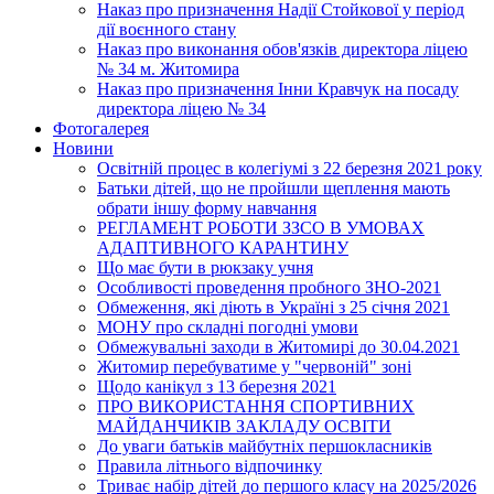
Наказ про призначення Надії Стойкової у період
дії воєнного стану
Наказ про виконання обов'язків директора ліцею
№ 34 м. Житомира
Наказ про призначення Інни Кравчук на посаду
директора ліцею № 34
Фотогалерея
Новини
Освітній процес в колегіумі з 22 березня 2021 року
Батьки дітей, що не пройшли щеплення мають
обрати іншу форму навчання
РЕГЛАМЕНТ РОБОТИ ЗЗСО В УМОВАХ
АДАПТИВНОГО КАРАНТИНУ
Що має бути в рюкзаку учня
Особливості проведення пробного ЗНО-2021
Обмеження, які діють в Україні з 25 січня 2021
МОНУ про складні погодні умови
Обмежувальні заходи в Житомирі до 30.04.2021
Житомир перебуватиме у "червоній" зоні
Щодо канікул з 13 березня 2021
ПРО ВИКОРИСТАННЯ СПОРТИВНИХ
МАЙДАНЧИКІВ ЗАКЛАДУ ОСВІТИ
До уваги батьків майбутніх першокласників
Правила літнього відпочинку
Триває набір дітей до першого класу на 2025/2026