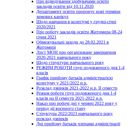
Про відвідування здобувачами освіти
закладів освіти від 10.11.2020
Департамент освіти пропонує нові терміни
зимових канікул
Щодо навчання в колегіумі у грудні-січні
2020/2021
Про роботу закладів освіти Житомира 08-24
січня 2021
Обмежувальні заходи до 28.02.2021 в
Житомирі
Лист МОН про організоване завершення
2020-2021 навчального року
Щодо структури навчального року
РЕЖИМ РОБОТИ груп подовженого дня 1-4
класів
Графік прийому батьків адміністрацією
колегіуму у 2021/2022 н.р.
Розклад дзвінків 2021-2022 н.р. ІІ семестр
Режим роботи груп подовженого дня 1-4
класів на ІІ семестр 2021-2022 н.р.
Наказ про робочі дні у червні 2022 року у
період дії воєнного стану
Структура 2022/2023 навчального року,
розклад дзвінків
Дні прийому батьків членами адміністрації