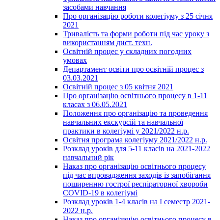
засобами навчання
Про організацію роботи колегіуму з 25 січня
2021
Тривалість та форми роботи під час уроку з
використанням дист. техн.
Освітній процес у складних погодних
умовах
Департамент освіти про освітній процес з
03.03.2021
Освітній процес з 05 квітня 2021
Про організацію освітнього процесу в 1-11
класах з 06.05.2021
Положення про організацію та проведення
навчальних екскурсій та навчальної
практики в колегіумі у 2021/2022 н.р.
Освітня програма колегіуму 2021/2022 н.р.
Розклад уроків для 5-11 класів на 2021-2022
навчальний рік
Наказ про організацію освітнього процесу
під час впровадження заходів із запобігання
поширенню гострої респіраторної хвороби
COVID-19 в колегіумі
Розклад уроків 1-4 класів на І семестр 2021-
2022 н.р.
Наказ про організацію освітнього процесу в