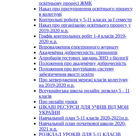
освітньому процесі ЖМК
Наказ про призупинення освітнього процесу
в колегіумі
Контрольні роботи у 5-11 класах за І семестр
Наказ про організацію освітнього процесу у
2019-2020 н.р.
Графік контрольних робіт 1-4 класів 2019-
2020 н.р.
Впровадження електронного журналу
Академічна доброчесність: принципи
Апробація тестових завдань ЗНО з біології
Положення про академічну доброчесність
Положення про внутрішню систему
забезпечення якості освіти
Про затвердження мережі класів колегіуму
на 2019-2020 н.р.
Всеукраїнська школа онлайн: розклад 5 - 11
класів
Про онлайн уроки
ЦІКАВІ РЕСУРСИ ДЛЯ УЧНІВ ВІД МОН
УКРАЇНИ
Навчальний план 5-11 класів 2020-2021н.р.
Навчальний план початкової школи 2020-
2021 н.р.
РОЗКЛАД УРОКІВ ДЛЯ 5-11 КЛАСІВ