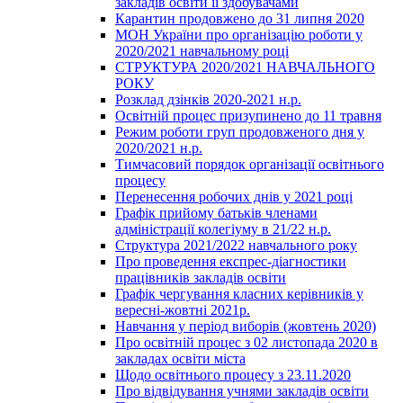
закладів освіти її здобувачами
Карантин продовжено до 31 липня 2020
МОН України про організацію роботи у
2020/2021 навчальному році
СТРУКТУРА 2020/2021 НАВЧАЛЬНОГО
РОКУ
Розклад дзінків 2020-2021 н.р.
Освітній процес призупинено до 11 травня
Режим роботи груп продовженого дня у
2020/2021 н.р.
Тимчасовий порядок організації освітнього
процесу
Перенесення робочих днів у 2021 році
Графік прийому батьків членами
адміністрації колегіуму в 21/22 н.р.
Структура 2021/2022 навчального року
Про проведення експрес-діагностики
працівників закладів освіти
Графік чергування класних керівників у
вересні-жовтні 2021р.
Навчання у період виборів (жовтень 2020)
Про освітній процес з 02 листопада 2020 в
закладах освіти міста
Щодо освітнього процесу з 23.11.2020
Про відвідування учнями закладів освіти