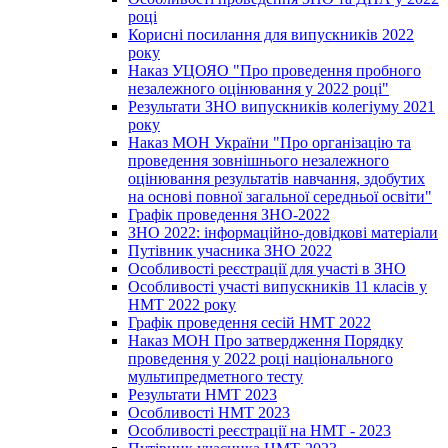
році
Корисні посилання для випускників 2022
року
Наказ УЦОЯО "Про проведення пробного
незалежного оцінювання у 2022 році"
Результати ЗНО випускників колегіуму 2021
року
Наказ МОН України "Про організацію та
проведення зовнішнього незалежного
оцінювання результатів навчання, здобутих
на основі повної загальної середньої освіти"
Графік проведення ЗНО-2022
ЗНО 2022: інформаційно-довідкові матеріали
Путівник учасника ЗНО 2022
Особливості реєстрації для участі в ЗНО
Особливості участі випускників 11 класів у
НМТ 2022 року
Графік проведення сесій НМТ 2022
Наказ МОН Про затвердження Порядку
проведення у 2022 році національного
мультипредметного тесту
Результати НМТ 2023
Особливості НМТ 2023
Особливості реєстрації на НМТ - 2023