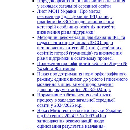
Порядок організації інклюзивного навчання
у закладах загальної середньої освіти
Лист МОН України "Про метод.
рекомендації для фахівців ІРЦ та пед.
працівників ЗЗСО щодо встановлення
категорій особливих освітніх потреб та
визначення рівня підтримки"
Методичні рекомендації для фахівців ІРЦ та
педагогічних працівників ЗЗСО щодо
встановлення категорій (типів) особливих
освітніх потреб (труднощів) та визначення
рівня підтримки в освітньому процесі
Положення про офіційний веб-сайт Ліцею №
34 міста Житомира
Наказ про дотримання норм орфографічного
режиму, єдиних вимог до усного і писемного
мовлення в ліцеї, вимог щодо ведення
ділової документації в 2023/2024 н.р.
Нормативне забезпечення освітнього
процесу в закладах загальної середньої
освіти у 2024/2025 н.р.
Наказ Міністерства освіти і науки України
від 02 серпня 2024 Р. № 1093 «Про
затвердження рекомендацій щодо
оцінювання результатів навчання»