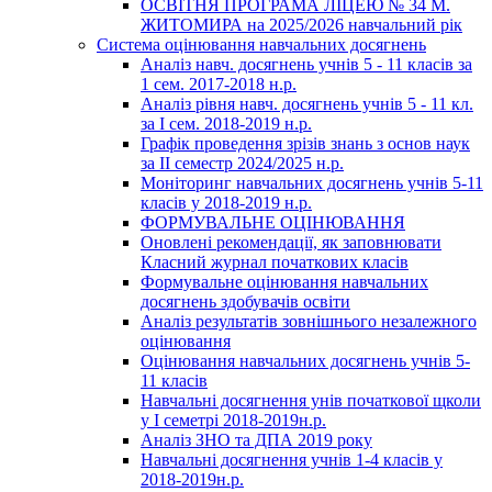
ОСВІТНЯ ПРОГРАМА ЛІЦЕЮ № 34 М.
ЖИТОМИРА на 2025/2026 навчальний рік
Система оцінювання навчальних досягнень
Аналіз навч. досягнень учнів 5 - 11 класів за
1 сем. 2017-2018 н.р.
Аналіз рівня навч. досягнень учнів 5 - 11 кл.
за І сем. 2018-2019 н.р.
Графік проведення зрізів знань з основ наук
за ІІ семестр 2024/2025 н.р.
Моніторинг навчальних досягнень учнів 5-11
класів у 2018-2019 н.р.
ФОРМУВАЛЬНЕ ОЦІНЮВАННЯ
Оновлені рекомендації, як заповнювати
Класний журнал початкових класів
Формувальне оцінювання навчальних
досягнень здобувачів освіти
Аналіз результатів зовнішнього незалежного
оцінювання
Оцінювання навчальних досягнень учнів 5-
11 класів
Навчальні досягнення унів початкової щколи
у І семетрі 2018-2019н.р.
Аналіз ЗНО та ДПА 2019 року
Навчальні досягнення учнів 1-4 класів у
2018-2019н.р.