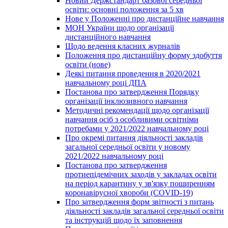
Новий Держстандарт базової середньої
освіти: основні положення за 5 хв
Нове у Положенні про дистанційне навчання
МОН України щодо організації
дистанційного навчання
Щодо ведення класних журналів
Положення про дистанційну форму здобуття
освіти (нове)
Деякі питання проведення в 2020/2021
навчальному році ДПА
Постанова про затвердження Порядку
організації інклюзивного навчання
Методичні рекомендації щодо організації
навчання осіб з особливими освітніми
потребами у 2021/2022 навчальному році
Про окремі питання діяльності закладів
загальної середньої освіти у новому
2021/2022 навчальному році
Постанова про затвердження
протиепідемічних заходів у закладах освіти
на період карантину у зв'язку поширенням
коронавірусної хвороби (COVID-19)
Про затвердження форм звітності з питань
діяльності закладів загальної середньої освіти
та інструкцій щодо їх заповнення