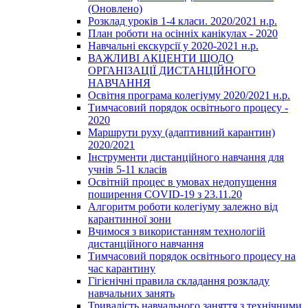
(Оновлено)
Розклад уроків 1-4 класи. 2020/2021 н.р.
План роботи на осінніх канікулах - 2020
Навчальні екскурсії у 2020-2021 н.р.
ВАЖЛИВІ АКЦЕНТИ ЩОДО
ОРГАНІЗАЦІЇ ДИСТАНЦІЙНОГО
НАВЧАННЯ
Освітня програма колегіуму 2020/2021 н.р.
Тимчасовий порядок освітнього процесу -
2020
Маршрути руху (адаптивний карантин)
2020/2021
Інструменти дистанційного навчання для
учнів 5-11 класів
Освітній процес в умовах недопущення
поширення COVID-19 з 23.11.20
Алгоритм роботи колегіуму залежно від
карантинної зони
Вчимося з використанням технологій
дистанційного навчання
Тимчасовий порядок освітнього процесу на
час карантину
Гігієнічні правила складання розкладу
навчальних занять
Тривалість навчального заняття з технічними