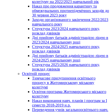
колегіуму на 2022/2023 навчальний рік
Наказ про продовження карантину та
обмежувальних протиепідемічних заходів до
30 червня 2023 року
Заходи організованого закінчення 2022/2023
навчального року
Структура 2023/2024 навчального року,
розклад дзвінків
Дні прийому батьків адміністрацією ліцею в
2023/2024 навчальному році
Структура 2024/2025 навчального року,
розклад дзвінків
Дні прийому батьків адміністрацією ліцею в
2024/2025 навчальному році
Структура 2025/2026 навчального року,
розклад дзвінків
Освітній процес
Тимчасове призупинення освітнього
процесу в Житомирському міському
колегіумі
Освітня програма Житомирського міського
колегіуму
Наказ виконання навч. планів і програм за І
семестр 2018-2019 н.р.
Переведення учнів загальноосвітнього навч.