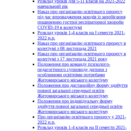
Розклад уроків для 5-11 класів на 2021-2022
навчальний рік
Наказ про організацію освітнього процесу
під час впровадження заходів із запобігання
поширенню гострої респіраторної хвороби
COVID-19 в колегіумі
Розклад уроків 1-4 класів на І семестр 2021-
2022 н.р.
Наказ про організацію освітнього процесу в
колегіумі з 08 листопада 2021
Наказ про організацію освітнього процесу в
колегіумі з 17 листопада 2021 року
Положення про команду психолого-
педагогічного супроводу дитини з
особливими освітніми потребами
Житомирського міського колегіуму
Положення про дистанційну форму здобуття
повної загальної середньої освіти
Житомирського міського колегіуму
Положення про індивідуальну форму
здобуття повної загальної середньої освіти
Житомирського міського колегіуму
Про організацію освітнього процесу у 2021-
2022 н.р.
Розклад уроків 1-4 класів на ІІ семестр 2021-