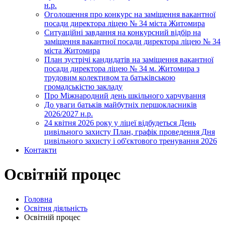
н.р.
Оголошення про конкурс на заміщення вакантної
посади директора ліцею № 34 міста Житомира
Ситуаційні завдання на конкурсний відбір на
заміщення вакантної посади директора ліцею № 34
міста Житомира
План зустрічі кандидатів на заміщення вакантної
посади директора ліцею № 34 м. Житомира з
трудовим колективом та батьківською
громадськістю закладу
Про Міжнародний день шкільного харчування
До уваги батьків майбутніх першокласників
2026/2027 н.р.
24 квітня 2026 року у ліцеї відбудеться День
цивільного захисту План, графік проведення Дня
цивільного захисту і об'єктового тренування 2026
Контакти
Освітній процес
Головна
Освітня діяльність
Освітній процес