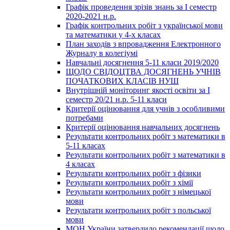
Графік проведення зрізів знань за І семестр
2020-2021 н.р.
Графік контрольних робіт з української мови
та математики у 4-х класах
План заходів з впровадження Електронного
Журналу в колегіумі
Навчальні досягнення 5-11 класи 2019/2020
ЩОДО СВІДОЦТВА ДОСЯГНЕНЬ УЧНІВ
ПОЧАТКОВИХ КЛАСІВ НУШ
Внутрішній моніторинг якості освіти за І
семестр 20/21 н.р. 5-11 класи
Критерії оцінювання для учнів з особливими
потребами
Критерії оцінювання навчальних досягнень
Результати контрольних робіт з математики в
5-11 класах
Результати контрольних робіт з математики в
4 класах
Результати контрольних робіт з фізики
Результати контрольних робіт з хімії
Результати контрольних робіт з німецької
мови
Результати контрольних робіт з польської
мови
МОН України затвердило рекомендації щодо