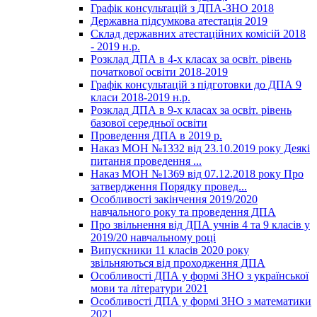
Графік консультацій з ДПА-ЗНО 2018
Державна підсумкова атестація 2019
Склад державних атестаційних комісій 2018
- 2019 н.р.
Розклад ДПА в 4-х класах за освіт. рівень
початкової освіти 2018-2019
Графік консультацій з підготовки до ДПА 9
класи 2018-2019 н.р.
Розклад ДПА в 9-х класах за освіт. рівень
базової середньої освіти
Проведення ДПА в 2019 р.
Наказ МОН №1332 від 23.10.2019 року Деякі
питання проведення ...
Наказ МОН №1369 від 07.12.2018 року Про
затвердження Порядку провед...
Особливості закінчення 2019/2020
навчального року та проведення ДПА
Про звільнення від ДПА учнів 4 та 9 класів у
2019/20 навчальному році
Випускники 11 класів 2020 року
звільняються від проходження ДПА
Особливості ДПА у формі ЗНО з української
мови та літератури 2021
Особливості ДПА у формі ЗНО з математики
2021