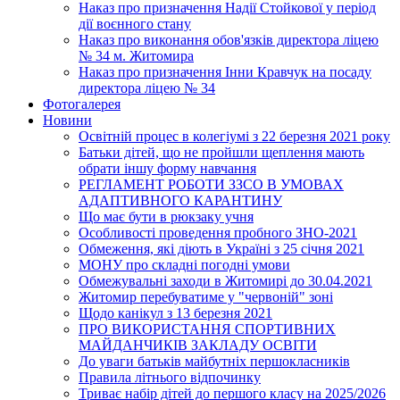
Наказ про призначення Надії Стойкової у період
дії воєнного стану
Наказ про виконання обов'язків директора ліцею
№ 34 м. Житомира
Наказ про призначення Інни Кравчук на посаду
директора ліцею № 34
Фотогалерея
Новини
Освітній процес в колегіумі з 22 березня 2021 року
Батьки дітей, що не пройшли щеплення мають
обрати іншу форму навчання
РЕГЛАМЕНТ РОБОТИ ЗЗСО В УМОВАХ
АДАПТИВНОГО КАРАНТИНУ
Що має бути в рюкзаку учня
Особливості проведення пробного ЗНО-2021
Обмеження, які діють в Україні з 25 січня 2021
МОНУ про складні погодні умови
Обмежувальні заходи в Житомирі до 30.04.2021
Житомир перебуватиме у "червоній" зоні
Щодо канікул з 13 березня 2021
ПРО ВИКОРИСТАННЯ СПОРТИВНИХ
МАЙДАНЧИКІВ ЗАКЛАДУ ОСВІТИ
До уваги батьків майбутніх першокласників
Правила літнього відпочинку
Триває набір дітей до першого класу на 2025/2026