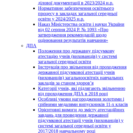
ділової документації в 2023/2024 н.р.
Нормативне забезпечення освітнього
процесу в закладах загальної середньої
освіти у 2024/2025 н.р.
Наказ Міністерства освіти і науки України
від 02 серпня 2024 Р. № 1093 «Про
затвердження рекомендацій щодо
оцінювання результатів навчання»
ДПА
Положення про державну підсумкову
атестацію учнів (вихованців) у системі
загальної середньої освіти
Інструкція про звільнення від проходження
державної підсумкової атестації учнів
(вихованців) загальноосвітніх навчальних
закладів за станом здоров’я
Категорії учнів, які підлягають звільненню
від проходження ДПА в 2018 році
Особливі умови нагородження золотими і
срібними медалями випускників 11-х класів
Орієнтовні вимоги до змісту атестаційних
завдань для проведення державної
підсумкової атестації учнів (вихованців) у
системі загальної середньої освіти у
2017/2018 навчальному році