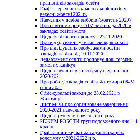
працівників закладів освіти
Графік чергування класних керівників у
вересні-жовтні 2021р.
Навчання у період виборів (жовтень 2020)
Про освітній процес з 02 листопада 2020 в
закладах освіти міста
Щодо освітнього процесу з 23.11.2020
Про відвідування учнями закладів освіти
Про відвідування здобувачами освіти
закладів освіти від 10.11.2020
Департамент освіти пропонує нові терміни
зимових канікул
Щодо навчання в колегіумі у грудні-січні
2020/2021
Про роботу закладів освіти Житомира 08-24
січня 2021
Обмежувальні заходи до 28.02.2021 в
Житомирі
Лист МОН про організоване завершення
2020-2021 навчального року
Щодо структури навчального року
РЕЖИМ РОБОТИ груп подовженого дня 1-4
класів
Графік прийому батьків адміністрацією
колегіуму у 2021/2022 н.р.