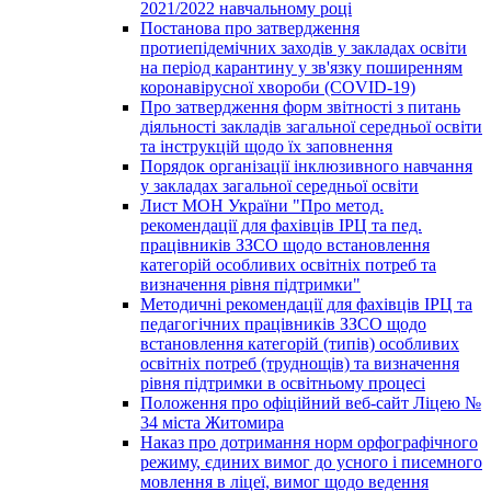
2021/2022 навчальному році
Постанова про затвердження
протиепідемічних заходів у закладах освіти
на період карантину у зв'язку поширенням
коронавірусної хвороби (COVID-19)
Про затвердження форм звітності з питань
діяльності закладів загальної середньої освіти
та інструкцій щодо їх заповнення
Порядок організації інклюзивного навчання
у закладах загальної середньої освіти
Лист МОН України "Про метод.
рекомендації для фахівців ІРЦ та пед.
працівників ЗЗСО щодо встановлення
категорій особливих освітніх потреб та
визначення рівня підтримки"
Методичні рекомендації для фахівців ІРЦ та
педагогічних працівників ЗЗСО щодо
встановлення категорій (типів) особливих
освітніх потреб (труднощів) та визначення
рівня підтримки в освітньому процесі
Положення про офіційний веб-сайт Ліцею №
34 міста Житомира
Наказ про дотримання норм орфографічного
режиму, єдиних вимог до усного і писемного
мовлення в ліцеї, вимог щодо ведення