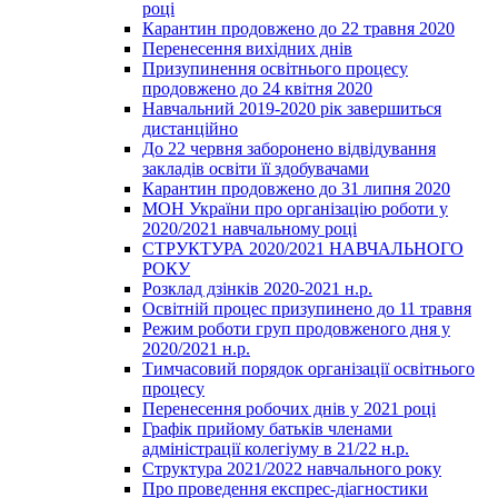
році
Карантин продовжено до 22 травня 2020
Перенесення вихідних днів
Призупинення освітнього процесу
продовжено до 24 квітня 2020
Навчальний 2019-2020 рік завершиться
дистанційно
До 22 червня заборонено відвідування
закладів освіти її здобувачами
Карантин продовжено до 31 липня 2020
МОН України про організацію роботи у
2020/2021 навчальному році
СТРУКТУРА 2020/2021 НАВЧАЛЬНОГО
РОКУ
Розклад дзінків 2020-2021 н.р.
Освітній процес призупинено до 11 травня
Режим роботи груп продовженого дня у
2020/2021 н.р.
Тимчасовий порядок організації освітнього
процесу
Перенесення робочих днів у 2021 році
Графік прийому батьків членами
адміністрації колегіуму в 21/22 н.р.
Структура 2021/2022 навчального року
Про проведення експрес-діагностики