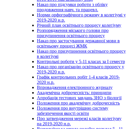
Наказ про підсумки роботи з обліку
продовження навч. та працевл.
Норми орфографічного режиму в колегіумі у
2019-2020 н.р.
Річний план освітнього процесу колегіуму
Розпорядження міського голови про
призупинення освітнього процесу
Наказ про застосування державної мови в
освітньому процесі ЖМК
Наказ про призупинення освітнього процесу
в колегіумі
Контрольні роботи у 5-11 класах за І семестр
Наказ про організацію освітнього процесу у
2019-2020 н.р.
Графік контрольних робіт 1-4 класів 2019-
2020 н.р.
Впровадження електронного журналу
Академічна доброчесність: принципи
Апробація тестових завдань ЗНО з біології
Положення про академічну доброчесність
Положення про внутрішню систему
забезпечення якості освіти
Про затвердження мережі класів колегіуму
на 2019-2020 н.р.
Всеукраїнська школа онлайн: розклад 5 - 11