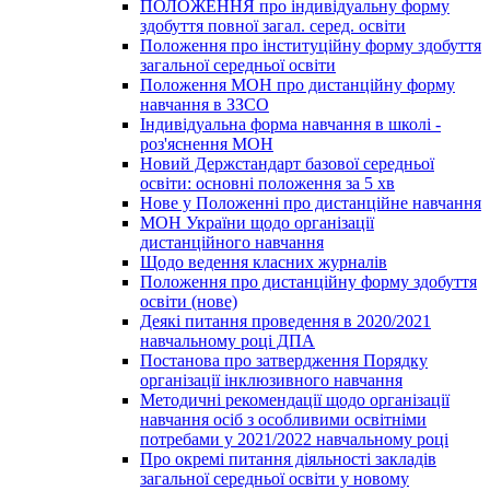
ПОЛОЖЕННЯ про індивідуальну форму
здобуття повної загал. серед. освіти
Положення про інституційну форму здобуття
загальної середньої освіти
Положення МОН про дистанційну форму
навчання в ЗЗСО
Індивідуальна форма навчання в школі -
роз'яснення МОН
Новий Держстандарт базової середньої
освіти: основні положення за 5 хв
Нове у Положенні про дистанційне навчання
МОН України щодо організації
дистанційного навчання
Щодо ведення класних журналів
Положення про дистанційну форму здобуття
освіти (нове)
Деякі питання проведення в 2020/2021
навчальному році ДПА
Постанова про затвердження Порядку
організації інклюзивного навчання
Методичні рекомендації щодо організації
навчання осіб з особливими освітніми
потребами у 2021/2022 навчальному році
Про окремі питання діяльності закладів
загальної середньої освіти у новому