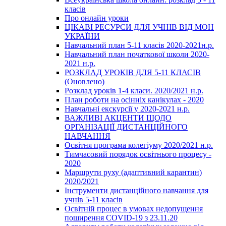
класів
Про онлайн уроки
ЦІКАВІ РЕСУРСИ ДЛЯ УЧНІВ ВІД МОН
УКРАЇНИ
Навчальний план 5-11 класів 2020-2021н.р.
Навчальний план початкової школи 2020-
2021 н.р.
РОЗКЛАД УРОКІВ ДЛЯ 5-11 КЛАСІВ
(Оновлено)
Розклад уроків 1-4 класи. 2020/2021 н.р.
План роботи на осінніх канікулах - 2020
Навчальні екскурсії у 2020-2021 н.р.
ВАЖЛИВІ АКЦЕНТИ ЩОДО
ОРГАНІЗАЦІЇ ДИСТАНЦІЙНОГО
НАВЧАННЯ
Освітня програма колегіуму 2020/2021 н.р.
Тимчасовий порядок освітнього процесу -
2020
Маршрути руху (адаптивний карантин)
2020/2021
Інструменти дистанційного навчання для
учнів 5-11 класів
Освітній процес в умовах недопущення
поширення COVID-19 з 23.11.20