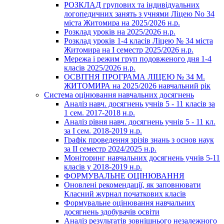
РОЗКЛАД групових та індивідуальних
логопедичних занять з учнями Ліцею No 34
міста Житомира на 2025/2026 н.р.
Розклад уроків на 2025/2026 н.р.
Розклад уроків 1-4 класів Ліцею № 34 міста
Житомира на І семестр 2025/2026 н.р.
Мережа і режим груп подовженого дня 1-4
класів 2025/2026 н.р.
ОСВІТНЯ ПРОГРАМА ЛІЦЕЮ № 34 М.
ЖИТОМИРА на 2025/2026 навчальний рік
Система оцінювання навчальних досягнень
Аналіз навч. досягнень учнів 5 - 11 класів за
1 сем. 2017-2018 н.р.
Аналіз рівня навч. досягнень учнів 5 - 11 кл.
за І сем. 2018-2019 н.р.
Графік проведення зрізів знань з основ наук
за ІІ семестр 2024/2025 н.р.
Моніторинг навчальних досягнень учнів 5-11
класів у 2018-2019 н.р.
ФОРМУВАЛЬНЕ ОЦІНЮВАННЯ
Оновлені рекомендації, як заповнювати
Класний журнал початкових класів
Формувальне оцінювання навчальних
досягнень здобувачів освіти
Аналіз результатів зовнішнього незалежного