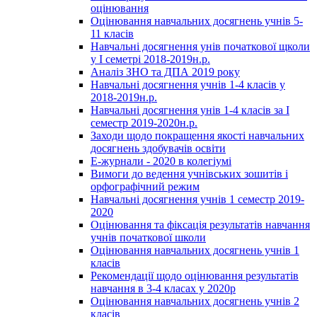
оцінювання
Оцінювання навчальних досягнень учнів 5-
11 класів
Навчальні досягнення унів початкової щколи
у І семетрі 2018-2019н.р.
Аналіз ЗНО та ДПА 2019 року
Навчальні досягнення учнів 1-4 класів у
2018-2019н.р.
Навчальні досягнення унів 1-4 класів за І
семестр 2019-2020н.р.
Заходи щодо покращення якості навчальних
досягнень здобувачів освіти
Е-журнали - 2020 в колегіумі
Вимоги до ведення учнівських зошитів і
орфографічний режим
Навчальні досягнення учнів 1 семестр 2019-
2020
Оцінювання та фіксація результатів навчання
учнів початкової школи
Оцінювання навчальних досягнень учнів 1
класів
Рекомендації щодо оцінювання результатів
навчання в 3-4 класах у 2020р
Оцінювання навчальних досягнень учнів 2
класів