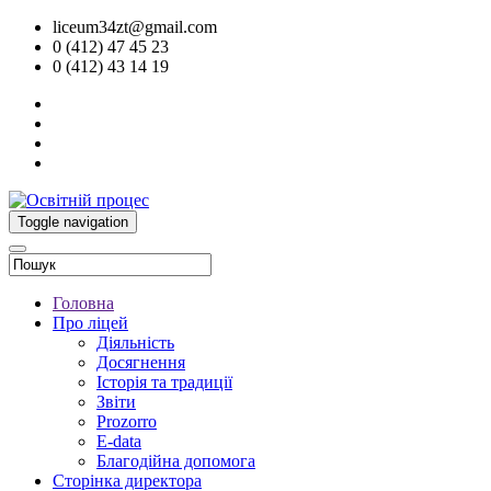
liceum34zt@gmail.com
0 (412) 47 45 23
0 (412) 43 14 19
Toggle navigation
Головна
Про ліцей
Діяльність
Досягнення
Історія та традиції
Звіти
Prozorro
E-data
Благодійна допомога
Сторінка директора