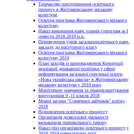
Тимчасове призупинення освітнього
процесу в Житомирському міському
колегіумі
Освітня програма Житомирського міського
колегіуму
Наказ виконання навч. планів і програм за І
семестр 2018-2019 н.р.
Переведення учнів загальноосвітнього навч.
закладу до наступного класу
Освітня програма Житомирського міського
колегіуму 2019
План заходів із запровадження Концепції
реалізації державної політики у сфері
реформування загальної середньої освіти
«Нова українська школа» в Житомирському
міському колегіумі у 2018 році
Моніторинг навчання та працевлаштування
випускників 9 -11 класів 2018
Мовні загони "Сонячних зайчиків" влітку
2018
Відновлення освітнього процессу
Організація дозвіллєвої діяльності
вихованців пришкільного табору
Наказ про організацію освітнього процесу у
2018-2019 навчальному році