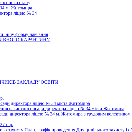
 воєнного стану
 34 м. Житомира
ектора ліцею № 34
ти іншу форму навчання
ТИВНОГО КАРАНТИНУ
ЧИКІВ ЗАКЛАДУ ОСВІТИ
р.
осади директора ліцею № 34 міста Житомира
щення вакантної посади директора ліцею № 34 міста Житомира
осади директора ліцею № 34 м. Житомира з трудовим колективом 
27 н.р.
ьного захисту План, графік проведення Дня цивільного захисту і 