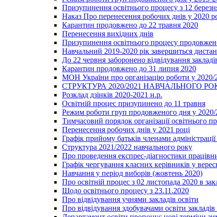
Призупинення освітнього процесу з 12 березня
Наказ Про перенесення робочих днів у 2020 р
Карантин продовжено до 22 травня 2020
Перенесення вихідних днів
Призупинення освітнього процесу продовжено
Навчальний 2019-2020 рік завершиться диста
До 22 червня заборонено відвідування закладів
Карантин продовжено до 31 липня 2020
МОН України про організацію роботи у 2020/
СТРУКТУРА 2020/2021 НАВЧАЛЬНОГО РО
Розклад дзінків 2020-2021 н.р.
Освітній процес призупинено до 11 травня
Режим роботи груп продовженого дня у 2020/2
Тимчасовий порядок організації освітнього п
Перенесення робочих днів у 2021 році
Графік прийому батьків членами адміністрації 
Структура 2021/2022 навчального року
Про проведення експрес-діагностики працівни
Графік чергування класних керівників у верес
Навчання у період виборів (жовтень 2020)
Про освітній процес з 02 листопада 2020 в зак
Щодо освітнього процесу з 23.11.2020
Про відвідування учнями закладів освіти
Про відвідування здобувачами освіти закладів 
Департамент освіти пропонує нові терміни зи