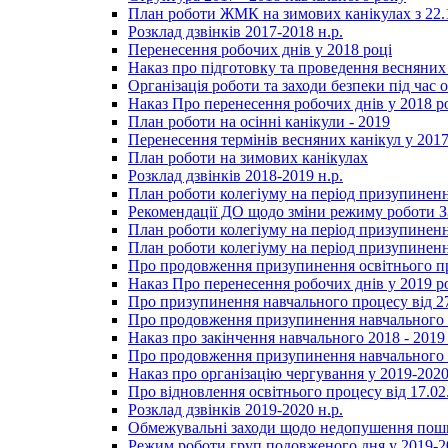
План роботи ЖМК на зимових канікулах з 22.1
Розклад дзвінків 2017-2018 н.р.
Перенесення робочих днів у 2018 році
Наказ про підготовку та проведення весняних
Організація роботи та заходи безпеки під час о
Наказ Про перенесення робочих днів у 2018 р
План роботи на осінні канікули - 2019
Перенесення термінів весняних канікул у 2017
План роботи на зимових канікулах
Розклад дзвінків 2018-2019 н.р.
План роботи колегіуму на період призупиненн
Рекомендації ДО щодо зміни режиму роботи 
План роботи колегіуму на період призупиненн
План роботи колегіуму на період призупиненн
Про продовження призупинення освітнього пр
Наказ Про перенесення робочих днів у 2019 р
Про призупинення навчального процесу від 2
Про продовження призупинення навчального п
Наказ про закінчення навчального 2018 - 2019 
Про продовження призупинення навчального п
Наказ про організацію чергування у 2019-2020
Про відновлення освітнього процесу від 17.02
Розклад дзвінків 2019-2020 н.р.
Обмежувальні заходи щодо недопушення пошир
Режим роботи груп подовженого дня у 2019-20