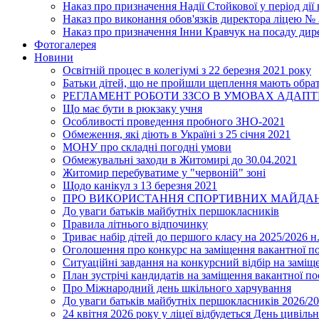
Наказ про призначення Надії Стойкової у період дії
Наказ про виконання обов'язків директора ліцею №
Наказ про призначення Інни Кравчук на посаду дир
Фотогалерея
Новини
Освітній процес в колегіумі з 22 березня 2021 року
Батьки дітей, що не пройшли щеплення мають обра
РЕГЛАМЕНТ РОБОТИ ЗЗСО В УМОВАХ АДАП
Що має бути в рюкзаку учня
Особливості проведення пробного ЗНО-2021
Обмеження, які діють в Україні з 25 січня 2021
МОНУ про складні погодні умови
Обмежувальні заходи в Житомирі до 30.04.2021
Житомир перебуватиме у "червоній" зоні
Щодо канікул з 13 березня 2021
ПРО ВИКОРИСТАННЯ СПОРТИВНИХ МАЙДАН
До уваги батьків майбутніх першокласників
Правила літнього відпочинку
Триває набір дітей до першого класу на 2025/2026 н.
Оголошення про конкурс на заміщення вакантної п
Ситуаційні завдання на конкурсний відбір на замі
План зустрічі кандидатів на заміщення вакантної п
Про Міжнародний день шкільного харчування
До уваги батьків майбутніх першокласників 2026/20
24 квітня 2026 року у ліцеї відбудеться День цивіл