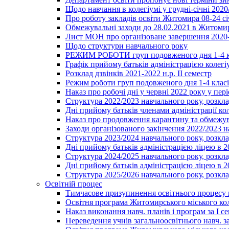
Щодо навчання в колегіумі у грудні-січні 2020
Про роботу закладів освіти Житомира 08-24 сі
Обмежувальні заходи до 28.02.2021 в Житоми
Лист МОН про організоване завершення 2020-
Щодо структури навчального року
РЕЖИМ РОБОТИ груп подовженого дня 1-4 к
Графік прийому батьків адміністрацією колегіу
Розклад дзвінків 2021-2022 н.р. ІІ семестр
Режим роботи груп подовженого дня 1-4 класів
Наказ про робочі дні у червні 2022 року у пері
Структура 2022/2023 навчального року, розкла
Дні прийому батьків членами адміністрації ко
Наказ про продовження карантину та обмежува
Заходи організованого закінчення 2022/2023 
Структура 2023/2024 навчального року, розкла
Дні прийому батьків адміністрацією ліцею в 
Структура 2024/2025 навчального року, розкла
Дні прийому батьків адміністрацією ліцею в 
Структура 2025/2026 навчального року, розкла
Освітній процес
Тимчасове призупинення освітнього процесу 
Освітня програма Житомирського міського ко
Наказ виконання навч. планів і програм за І се
Переведення учнів загальноосвітнього навч. з