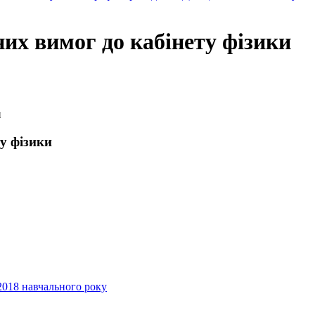
них вимог до кабінету фізики
и
ту фізики
2018 навчального року