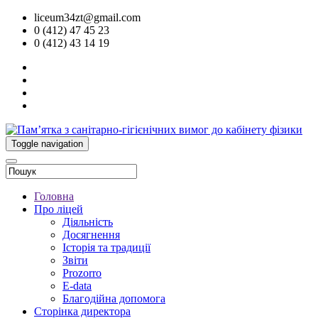
liceum34zt@gmail.com
0 (412) 47 45 23
0 (412) 43 14 19
Toggle navigation
Головна
Про ліцей
Діяльність
Досягнення
Історія та традиції
Звіти
Prozorro
E-data
Благодійна допомога
Сторінка директора