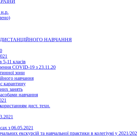
КРАЇНИ
н.р.
ено)
Ї ДИСТАНЦІЙНОГО НАВЧАННЯ
0
2021
 5-11 класів
ення COVID-19 з 23.11.20
тинної зони
ійного навчання
ас карантину
ьних занять
 засобами навчання
021
икористанням дист. техн.
03.2021
сах з 06.05.2021
альних екскурсій та навчальної практики в колегіумі у 2021/202