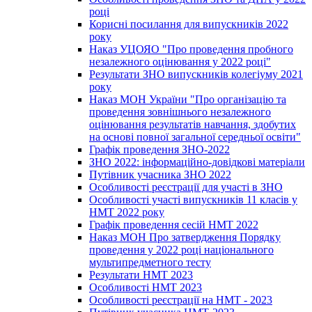
році
Корисні посилання для випускників 2022
року
Наказ УЦОЯО "Про проведення пробного
незалежного оцінювання у 2022 році"
Результати ЗНО випускників колегіуму 2021
року
Наказ МОН України "Про організацію та
проведення зовнішнього незалежного
оцінювання результатів навчання, здобутих
на основі повної загальної середньої освіти"
Графік проведення ЗНО-2022
ЗНО 2022: інформаційно-довідкові матеріали
Путівник учасника ЗНО 2022
Особливості реєстрації для участі в ЗНО
Особливості участі випускників 11 класів у
НМТ 2022 року
Графік проведення сесій НМТ 2022
Наказ МОН Про затвердження Порядку
проведення у 2022 році національного
мультипредметного тесту
Результати НМТ 2023
Особливості НМТ 2023
Особливості реєстрації на НМТ - 2023