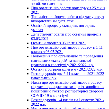
засобами навчання
Про організацію роботи колегіуму з 25 січня
2021
Тривалість та форми роботи під час уроку з
використанням дист. техн.
Освітній процес у складних погодних
умовах
Департамент освіти про освітній процес з
03.03.2021
Освітній процес з 05 квітня 2021
Про організацію освітнього процесу в 1-11
класах з 06.05.2021
Положення про організацію та проведення
навчальних екскурсій та навчальної
практики в колегіумі у 2021/2022 н.р.
Освітня програма колегіуму 2021/2022 н.р.
Розклад уроків для 5-11 класів на 2021-2022
навчальний рік
Наказ про організацію освітнього процесу
під час впровадження заходів із запобігання
поширенню гострої респіраторної хвороби
COVID-19 в колегіумі
Розклад уроків 1-4 класів на І семестр 2021-
2022 н.р.
Наказ про організацію освітнього процесу в