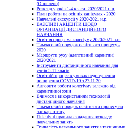
(Оновлено)
Розклад уроків 1-4 класи. 2020/2021 н.р.
План роботи на осінніх канікулах - 2020
Навчальні екскурсії у 2020-2021 н.р.
ВАЖЛИВІ АКЦЕНТИ ЩОДО
ОРГАНІЗАЦІЇ ДИСТАНЦІЙНОГО
НАВЧАННЯ
Освітня програма колегіуму 2020/2021 н.р.
Тимчасовий порядок освітнього процесу -
2020
Маршрути руху (адаптивний карантин)
2020/2021
Інструменти дистанційного навчання для
учнів 5-11 класів
Освітній процес в умовах недопущення
поширення COVID-19 з 23.11.20
Алгоритм роботи колегіуму залежно від
карантинної зони
Вчимося з використанням технологій
дистанційного навчання
Тимчасовий порядок освітнього процесу на
час карантину
Гігієнічні правила складання розкладу
навчальних занять
Тривалість навчального заняття з технічними