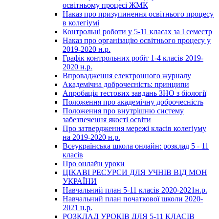
освітньому процесі ЖМК
Наказ про призупинення освітнього процесу
в колегіумі
Контрольні роботи у 5-11 класах за І семестр
Наказ про організацію освітнього процесу у
2019-2020 н.р.
Графік контрольних робіт 1-4 класів 2019-
2020 н.р.
Впровадження електронного журналу
Академічна доброчесність: принципи
Апробація тестових завдань ЗНО з біології
Положення про академічну доброчесність
Положення про внутрішню систему
забезпечення якості освіти
Про затвердження мережі класів колегіуму
на 2019-2020 н.р.
Всеукраїнська школа онлайн: розклад 5 - 11
класів
Про онлайн уроки
ЦІКАВІ РЕСУРСИ ДЛЯ УЧНІВ ВІД МОН
УКРАЇНИ
Навчальний план 5-11 класів 2020-2021н.р.
Навчальний план початкової школи 2020-
2021 н.р.
РОЗКЛАД УРОКІВ ДЛЯ 5-11 КЛАСІВ