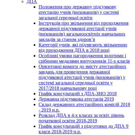
ДПА
Положення про державну підсумкову
атестацію учнів (вихованців) у системі
загальної середньої освіти
Інструкція про звільнення від проходження
державної підсумкової атестації учнів
(вихованців) загальноосвітніх навчальних
закладів за станом здоров’я
Категорії учнів, які підлягають звільненню
від проходження ДПА в 2018 році
Особливі умови нагородження золотими і
срібними медалями випускників 11-х класів
Орієнтовні вимоги до змісту атестаційних
завдань для проведення державної
підсумкової атестації учнів (вихованців) у
системі загальної середньої освіти у
2017/2018 навчальному році
Графік консультацій з ДПА-ЗНО 2018
Державна підсумкова атестація 2019
Склад державних атестаційних комісій 2018
- 2019 н.р.
Розклад ДПА в 4-х класах за освіт. рівень
початкової освіти 2018-2019
Графік консультацій з підготовки до ДПА 9
класи 2018-2019 н.р.