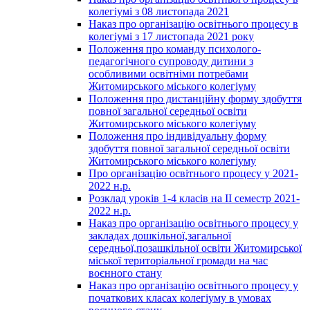
колегіумі з 08 листопада 2021
Наказ про організацію освітнього процесу в
колегіумі з 17 листопада 2021 року
Положення про команду психолого-
педагогічного супроводу дитини з
особливими освітніми потребами
Житомирського міського колегіуму
Положення про дистанційну форму здобуття
повної загальної середньої освіти
Житомирського міського колегіуму
Положення про індивідуальну форму
здобуття повної загальної середньої освіти
Житомирського міського колегіуму
Про організацію освітнього процесу у 2021-
2022 н.р.
Розклад уроків 1-4 класів на ІІ семестр 2021-
2022 н.р.
Наказ про організацію освітнього процесу у
закладах дошкільної,загальної
середньої,позашкільної освіти Житомирської
міської територіальної громади на час
воєнного стану
Наказ про організацію освітнього процесу у
початкових класах колегіуму в умовах