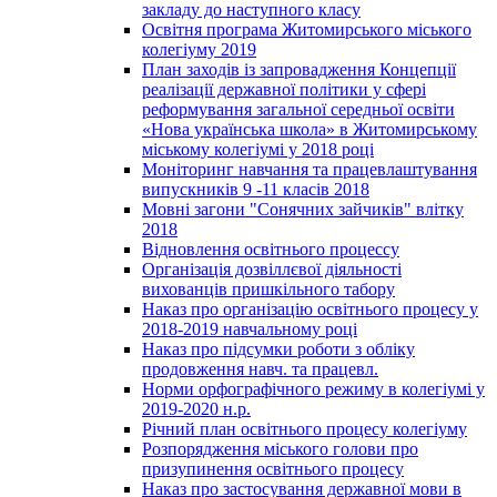
закладу до наступного класу
Освітня програма Житомирського міського
колегіуму 2019
План заходів із запровадження Концепції
реалізації державної політики у сфері
реформування загальної середньої освіти
«Нова українська школа» в Житомирському
міському колегіумі у 2018 році
Моніторинг навчання та працевлаштування
випускників 9 -11 класів 2018
Мовні загони "Сонячних зайчиків" влітку
2018
Відновлення освітнього процессу
Організація дозвіллєвої діяльності
вихованців пришкільного табору
Наказ про організацію освітнього процесу у
2018-2019 навчальному році
Наказ про підсумки роботи з обліку
продовження навч. та працевл.
Норми орфографічного режиму в колегіумі у
2019-2020 н.р.
Річний план освітнього процесу колегіуму
Розпорядження міського голови про
призупинення освітнього процесу
Наказ про застосування державної мови в