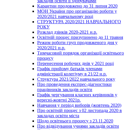
закладів освіти її здобувачами
Карантин продовжено до 31 липня 2020
МОН України про організацію роботи у
2020/2021 навчальному році
СТРУКТУРА 2020/2021 НАВЧАЛЬНОГО
РОКУ
Розклад дзінків 2020-2021 н.р.
Освітній процес призупинено до 11 травня
Режим роботи груп продовженого дня у
2020/2021 н.р.
Тимчасовий порядок організації освітнього
процесу
Перенесення робочих днів у 2021 році
Графік прийому батьків членами
адміністрації колегіуму в 21/22 н.р.
Структура 2021/2022 навчального року
Про проведення експрес-діагностики
працівників закладів освіти
Графік чергування класних керівників у
вересні-жовтні 2021р.
Навчання у період виборів (жовтень 2020)
Про освітній процес з 02 листопада 2020 в
закладах освіти міста
Щодо освітнього процесу з 23.11.2020
Про відвідування учнями закладів освіти