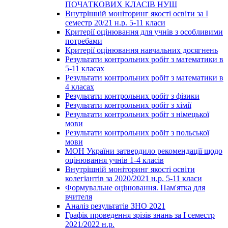
ПОЧАТКОВИХ КЛАСІВ НУШ
Внутрішній моніторинг якості освіти за І
семестр 20/21 н.р. 5-11 класи
Критерії оцінювання для учнів з особливими
потребами
Критерії оцінювання навчальних досягнень
Результати контрольних робіт з математики в
5-11 класах
Результати контрольних робіт з математики в
4 класах
Результати контрольних робіт з фізики
Результати контрольних робіт з хімії
Результати контрольних робіт з німецької
мови
Результати контрольних робіт з польської
мови
МОН України затвердило рекомендації щодо
оцінювання учнів 1-4 класів
Внутрішній моніторинг якості освіти
колегіантів за 2020/2021 н.р. 5-11 класи
Формувальне оцінювання. Пам'ятка для
вчителя
Аналіз результатів ЗНО 2021
Графік проведення зрізів знань за І семестр
2021/2022 н.р.