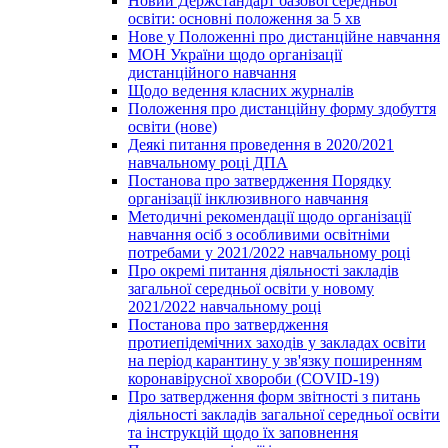
Новий Держстандарт базової середньої
освіти: основні положення за 5 хв
Нове у Положенні про дистанційне навчання
МОН України щодо організації
дистанційного навчання
Щодо ведення класних журналів
Положення про дистанційну форму здобуття
освіти (нове)
Деякі питання проведення в 2020/2021
навчальному році ДПА
Постанова про затвердження Порядку
організації інклюзивного навчання
Методичні рекомендації щодо організації
навчання осіб з особливими освітніми
потребами у 2021/2022 навчальному році
Про окремі питання діяльності закладів
загальної середньої освіти у новому
2021/2022 навчальному році
Постанова про затвердження
протиепідемічних заходів у закладах освіти
на період карантину у зв'язку поширенням
коронавірусної хвороби (COVID-19)
Про затвердження форм звітності з питань
діяльності закладів загальної середньої освіти
та інструкцій щодо їх заповнення