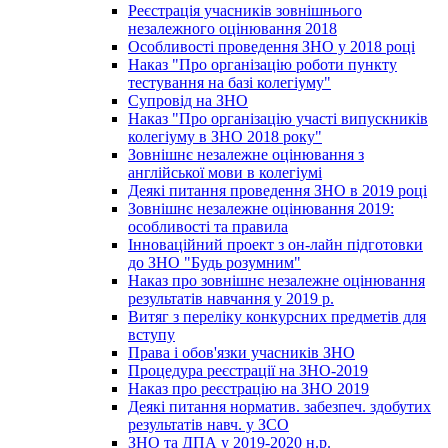
Реєстрація учасників зовнішнього
незалежного оцінювання 2018
Особливості проведення ЗНО у 2018 році
Наказ "Про організацію роботи пункту
тестування на базі колегіуму"
Супровід на ЗНО
Наказ "Про організацію участі випускників
колегіуму в ЗНО 2018 року"
Зовнішнє незалежне оцінювання з
англійської мови в колегіумі
Деякі питання проведення ЗНО в 2019 році
Зовнішнє незалежне оцінювання 2019:
особливості та правила
Інноваційний проект з он-лайн підготовки
до ЗНО "Будь розумним"
Наказ про зовнішнє незалежне оцінювання
результатів навчання у 2019 р.
Витяг з переліку конкурсних предметів для
вступу
Права і обов'язки учасників ЗНО
Процедура реєстрації на ЗНО-2019
Наказ про реєстрацію на ЗНО 2019
Деякі питання норматив. забезпеч. здобутих
результатів навч. у ЗСО
ЗНО та ДПА у 2019-2020 н.р.