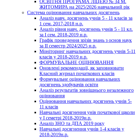
ОСВІТНЯ ПРОГРАМА ЛІЦЕЮ № 34 М.
ЖИТОМИРА на 2025/2026 навчальний рік
Система оцінювання навчальних досягнень
Аналіз навч. досягнень учнів 5 - 11 класів за
1 сем. 2017-2018 н.р.
Аналіз рівня навч. досягнень учнів 5 - 11 кл.
за І сем. 2018-2019 н.р.
Графік проведення зрізів знань з основ наук
за ІІ семестр 2024/2025 н.р.
Моніторинг навчальних досягнень учнів 5-11
класів у 2018-2019 н.р.
ФОРМУВАЛЬНЕ ОЦІНЮВАННЯ
Оновлені рекомендації, як заповнювати
Класний журнал початкових класів
Формувальне оцінювання навчальних
досягнень здобувачів освіти
Аналіз результатів зовнішнього незалежного
оцінювання
Оцінювання навчальних досягнень учнів 5-
11 класів
Навчальні досягнення унів початкової щколи
у І семетрі 2018-2019н.р.
Аналіз ЗНО та ДПА 2019 року
Навчальні досягнення учнів 1-4 класів у
2018-2019н.р.