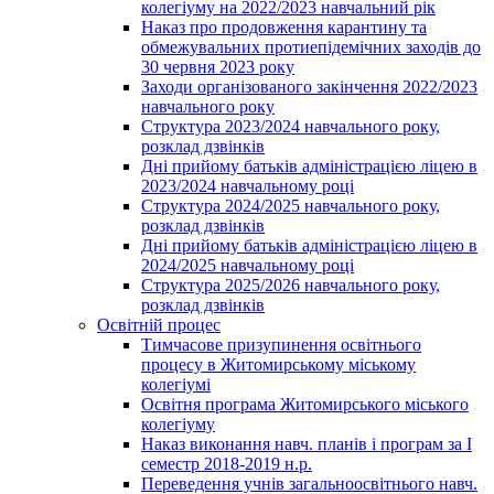
колегіуму на 2022/2023 навчальний рік
Наказ про продовження карантину та
обмежувальних протиепідемічних заходів до
30 червня 2023 року
Заходи організованого закінчення 2022/2023
навчального року
Структура 2023/2024 навчального року,
розклад дзвінків
Дні прийому батьків адміністрацією ліцею в
2023/2024 навчальному році
Структура 2024/2025 навчального року,
розклад дзвінків
Дні прийому батьків адміністрацією ліцею в
2024/2025 навчальному році
Структура 2025/2026 навчального року,
розклад дзвінків
Освітній процес
Тимчасове призупинення освітнього
процесу в Житомирському міському
колегіумі
Освітня програма Житомирського міського
колегіуму
Наказ виконання навч. планів і програм за І
семестр 2018-2019 н.р.
Переведення учнів загальноосвітнього навч.