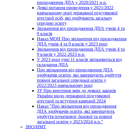
проходження ДПА у 2020/2021 н.р.
Деякі питання проведення у 2021/2022
навчальному році державної підсумкової
атестації осіб, які здобувають загальну
середню освіту
Звільнення від проходження ДПА учнів 4 та
9 класів
Наказ МОН Про звільнення від проходження
ДПА учнів 4 та 9 класів у 2023 році
Звільнення від проходження ДПА учнів 4 та
9 класів у 2022-2023 н.р.
У 2023 році учні 11 класів звільняються від
складання ДПА
Про звільнення від проходження ДПА
здобувачів освіти, які завершують здобуття
повної загальної середньої освіти у
2022/2023 навчальному році
ЗУ Про внесення змін до деяких законів
України щодо державної підсумкової
атестації та вступної кампанії 2024
Наказ "Про звільнення від проходження
ДПА здобувачів освіти, які завершують
здобуття початкової, базової та повної
загальної освіти у 2023/2024 н.р."
ЗНО/НМТ