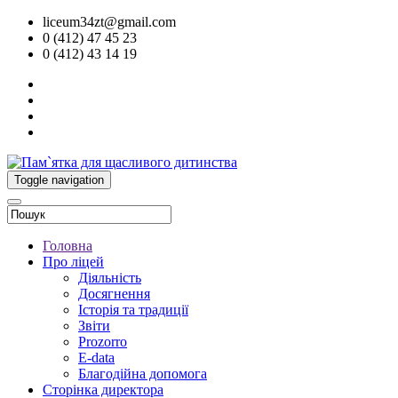
liceum34zt@gmail.com
0 (412) 47 45 23
0 (412) 43 14 19
Toggle navigation
Головна
Про ліцей
Діяльність
Досягнення
Історія та традиції
Звіти
Prozorro
E-data
Благодійна допомога
Сторінка директора