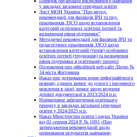
Порядок організації інклюзивного навчання
у закладах загальної середньої освіти
Лист МОН України "Про метод.
рекомендації для фахівців ІРЦ та пед.
працівників ЗЗСО щодо встановлення
категорій особливих освітніх потреб та
визначення рівня підтримки"
Методичні рекомендації для фахівців ІРЦ та
педагогічних працівників ЗЗСО щодо
встановлення категорій (типів) особливих
освітніх потреб (труднощів) та визначення
рівня підтримки в освітньому процесі
Положення про офіційний веб-сайт Ліцею №
34 міста Житомира
Наказ про дотримання норм орфографічного
режиму, єдиних вимог до усного і писемного
мовлення в ліцеї, вимог щодо ведення
ділової документації в 2023/2024 н.р.
Нормативне забезпечення освітнього
процесу в закладах загальної середньої
освіти у 2024/2025 н.р.
Наказ Міністерства освіти і науки України
від 02 серпня 2024 Р. № 1093 «Про
затвердження рекомендацій щодо
оцінювання результатів навчання»