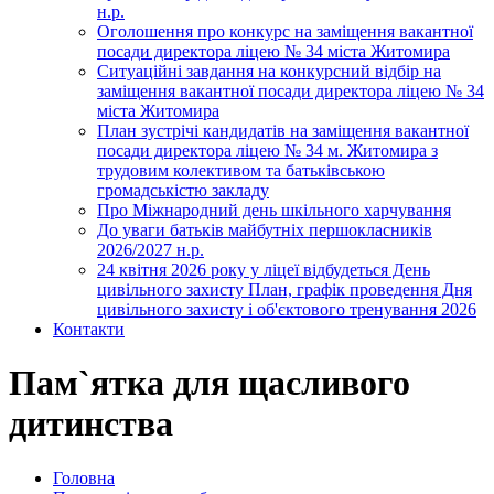
н.р.
Оголошення про конкурс на заміщення вакантної
посади директора ліцею № 34 міста Житомира
Ситуаційні завдання на конкурсний відбір на
заміщення вакантної посади директора ліцею № 34
міста Житомира
План зустрічі кандидатів на заміщення вакантної
посади директора ліцею № 34 м. Житомира з
трудовим колективом та батьківською
громадськістю закладу
Про Міжнародний день шкільного харчування
До уваги батьків майбутніх першокласників
2026/2027 н.р.
24 квітня 2026 року у ліцеї відбудеться День
цивільного захисту План, графік проведення Дня
цивільного захисту і об'єктового тренування 2026
Контакти
Пам`ятка для щасливого
дитинства
Головна