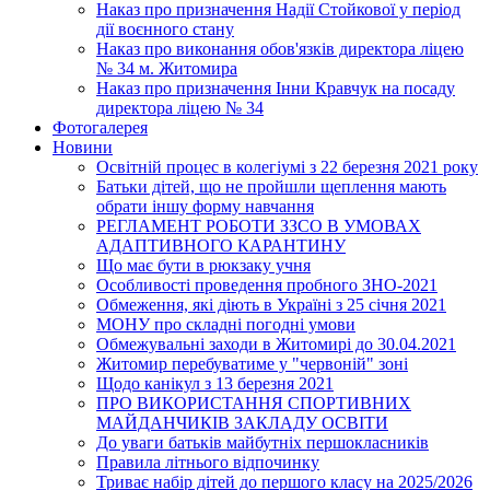
Наказ про призначення Надії Стойкової у період
дії воєнного стану
Наказ про виконання обов'язків директора ліцею
№ 34 м. Житомира
Наказ про призначення Інни Кравчук на посаду
директора ліцею № 34
Фотогалерея
Новини
Освітній процес в колегіумі з 22 березня 2021 року
Батьки дітей, що не пройшли щеплення мають
обрати іншу форму навчання
РЕГЛАМЕНТ РОБОТИ ЗЗСО В УМОВАХ
АДАПТИВНОГО КАРАНТИНУ
Що має бути в рюкзаку учня
Особливості проведення пробного ЗНО-2021
Обмеження, які діють в Україні з 25 січня 2021
МОНУ про складні погодні умови
Обмежувальні заходи в Житомирі до 30.04.2021
Житомир перебуватиме у "червоній" зоні
Щодо канікул з 13 березня 2021
ПРО ВИКОРИСТАННЯ СПОРТИВНИХ
МАЙДАНЧИКІВ ЗАКЛАДУ ОСВІТИ
До уваги батьків майбутніх першокласників
Правила літнього відпочинку
Триває набір дітей до першого класу на 2025/2026