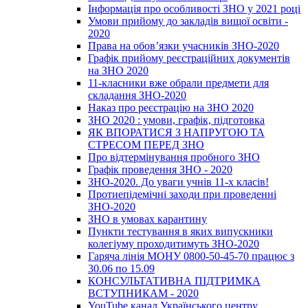
Інформація про особливості ЗНО у 2021 році
Умови прийому до закладів вищої освіти -
2020
Права на обов’язки учасників ЗНО-2020
Графік прийому реєстраційних документів
на ЗНО 2020
11-класники вже обрали предмети для
складання ЗНО-2020
Наказ про реєстрацію на ЗНО 2020
ЗНО 2020 : умови, графік, підготовка
ЯК ВПОРАТИСЯ З НАПРУГОЮ ТА
СТРЕСОМ ПЕРЕД ЗНО
Про відтермінування пробного ЗНО
Графік проведення ЗНО - 2020
ЗНО-2020. До уваги учнів 11-х класів!
Протиепідемічні заходи при проведенні
ЗНО-2020
ЗНО в умовах карантину
Пункти тестування в яких випускники
колегіуму проходитимуть ЗНО-2020
Гаряча лінія МОНУ 0800-50-45-70 працює з
30.06 по 15.09
КОНСУЛЬТАТИВНА ПІДТРИМКА
ВСТУПНИКАМ - 2020
YouTube канал Українського центру