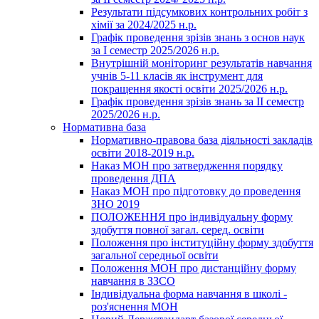
Результати підсумкових контрольних робіт з
хімії за 2024/2025 н.р.
Графік проведення зрізів знань з основ наук
за І семестр 2025/2026 н.р.
Внутрішній моніторинг результатів навчання
учнів 5-11 класів як інструмент для
покращення якості освіти 2025/2026 н.р.
Графік проведення зрізів знань за ІІ семестр
2025/2026 н.р.
Нормативна база
Нормативно-правова база діяльності закладів
освіти 2018-2019 н.р.
Наказ МОН про затвердження порядку
проведення ДПА
Наказ МОН про підготовку до проведення
ЗНО 2019
ПОЛОЖЕННЯ про індивідуальну форму
здобуття повної загал. серед. освіти
Положення про інституційну форму здобуття
загальної середньої освіти
Положення МОН про дистанційну форму
навчання в ЗЗСО
Індивідуальна форма навчання в школі -
роз'яснення МОН