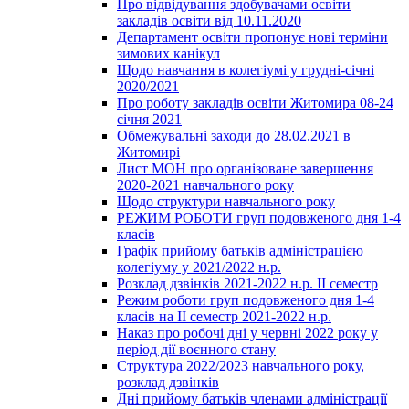
Про відвідування здобувачами освіти
закладів освіти від 10.11.2020
Департамент освіти пропонує нові терміни
зимових канікул
Щодо навчання в колегіумі у грудні-січні
2020/2021
Про роботу закладів освіти Житомира 08-24
січня 2021
Обмежувальні заходи до 28.02.2021 в
Житомирі
Лист МОН про організоване завершення
2020-2021 навчального року
Щодо структури навчального року
РЕЖИМ РОБОТИ груп подовженого дня 1-4
класів
Графік прийому батьків адміністрацією
колегіуму у 2021/2022 н.р.
Розклад дзвінків 2021-2022 н.р. ІІ семестр
Режим роботи груп подовженого дня 1-4
класів на ІІ семестр 2021-2022 н.р.
Наказ про робочі дні у червні 2022 року у
період дії воєнного стану
Структура 2022/2023 навчального року,
розклад дзвінків
Дні прийому батьків членами адміністрації