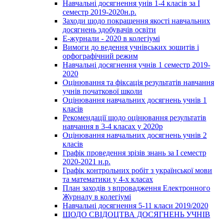
Навчальні досягнення унів 1-4 класів за І
семестр 2019-2020н.р.
Заходи щодо покращення якості навчальних
досягнень здобувачів освіти
Е-журнали - 2020 в колегіумі
Вимоги до ведення учнівських зошитів і
орфографічний режим
Навчальні досягнення учнів 1 семестр 2019-
2020
Оцінювання та фіксація результатів навчання
учнів початкової школи
Оцінювання навчальних досягнень учнів 1
класів
Рекомендації щодо оцінювання результатів
навчання в 3-4 класах у 2020р
Оцінювання навчальних досягнень учнів 2
класів
Графік проведення зрізів знань за І семестр
2020-2021 н.р.
Графік контрольних робіт з української мови
та математики у 4-х класах
План заходів з впровадження Електронного
Журналу в колегіумі
Навчальні досягнення 5-11 класи 2019/2020
ЩОДО СВІДОЦТВА ДОСЯГНЕНЬ УЧНІВ