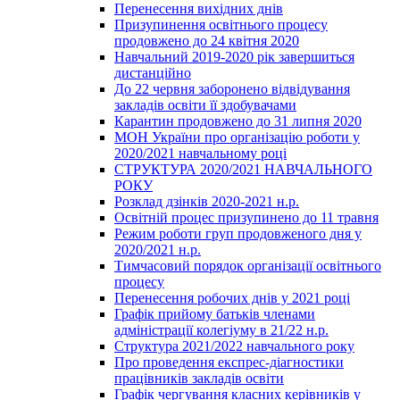
Перенесення вихідних днів
Призупинення освітнього процесу
продовжено до 24 квітня 2020
Навчальний 2019-2020 рік завершиться
дистанційно
До 22 червня заборонено відвідування
закладів освіти її здобувачами
Карантин продовжено до 31 липня 2020
МОН України про організацію роботи у
2020/2021 навчальному році
СТРУКТУРА 2020/2021 НАВЧАЛЬНОГО
РОКУ
Розклад дзінків 2020-2021 н.р.
Освітній процес призупинено до 11 травня
Режим роботи груп продовженого дня у
2020/2021 н.р.
Тимчасовий порядок організації освітнього
процесу
Перенесення робочих днів у 2021 році
Графік прийому батьків членами
адміністрації колегіуму в 21/22 н.р.
Структура 2021/2022 навчального року
Про проведення експрес-діагностики
працівників закладів освіти
Графік чергування класних керівників у