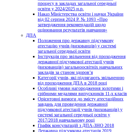
процесу в закладах загальної середньої
освіти у 2024/2025 н.р.
Наказ Міністерства освіти і науки України
від 02 серпня 2024 Р. № 1093 «Про
затвердження рекомендацій щодо
оцінювання результатів навчання»
ДПА
Положення про державну підсумкову
атестацію учнів (вихованців) у системі
загальної середньої освіти
Інструкція про звільнення від проходження
державної підсумкової атестації учнів
(вихованців) загальноосвітніх навчальних
закладів за станом здоров’я
Категорії учнів, які підлягають звільненню
від проходження ДПА в 2018 році
Особливі умови нагородження золотими і
срібними медалями випускників 11-х класів
Орієнтовні вимоги до змісту атестаційних
завдань для проведення державної
підсумкової атестації учнів (вихованців) у
системі загальної середньої освіти у
2017/2018 навчальному році
Графік консультацій з ДПА-ЗНО 2018
Державна підсумкова атестація 2019