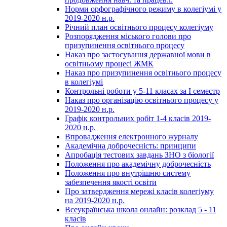
Норми орфографічного режиму в колегіумі у
2019-2020 н.р.
Річний план освітнього процесу колегіуму
Розпорядження міського голови про
призупинення освітнього процесу
Наказ про застосування державної мови в
освітньому процесі ЖМК
Наказ про призупинення освітнього процесу
в колегіумі
Контрольні роботи у 5-11 класах за І семестр
Наказ про організацію освітнього процесу у
2019-2020 н.р.
Графік контрольних робіт 1-4 класів 2019-
2020 н.р.
Впровадження електронного журналу
Академічна доброчесність: принципи
Апробація тестових завдань ЗНО з біології
Положення про академічну доброчесність
Положення про внутрішню систему
забезпечення якості освіти
Про затвердження мережі класів колегіуму
на 2019-2020 н.р.
Всеукраїнська школа онлайн: розклад 5 - 11
класів