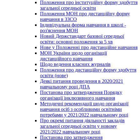
Положення про інституційну форму здобуття
загальної середньої освіти
Положення МОН про дистанційну форму
навчання в ЗЗСО
Індивідуальна форма навчання в школі -
роз'яснення МОН
Новий Держстандарт базової середньої
освіти: основні положення за 5 хв
Нове у Положенні про дистанційне навчання
МОН України щодо організації
дистанційного навчання
Щодо ведення класних журналів
Положення про дистанційну форму здобуття
освіти (нове)
Деякі питання проведення в 2020/2021
навчальному році ДПА
Постанова про затвердження Порядку
організації інклюзивного навчання
Методичні рекомендації щодо організації
навчання осіб з особливими освітніми
потребами у 2021/2022 навчальному році
Про окремі питання діяльності закладів
загальної середньої освіти у новому
2021/2022 навчальному році
Постанова про затвердження