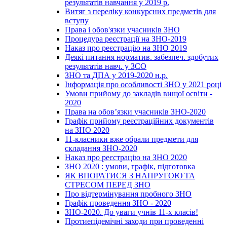
результатів навчання у 2019 р.
Витяг з переліку конкурсних предметів для
вступу
Права і обов'язки учасників ЗНО
Процедура реєстрації на ЗНО-2019
Наказ про реєстрацію на ЗНО 2019
Деякі питання норматив. забезпеч. здобутих
результатів навч. у ЗСО
ЗНО та ДПА у 2019-2020 н.р.
Інформація про особливості ЗНО у 2021 році
Умови прийому до закладів вищої освіти -
2020
Права на обов’язки учасників ЗНО-2020
Графік прийому реєстраційних документів
на ЗНО 2020
11-класники вже обрали предмети для
складання ЗНО-2020
Наказ про реєстрацію на ЗНО 2020
ЗНО 2020 : умови, графік, підготовка
ЯК ВПОРАТИСЯ З НАПРУГОЮ ТА
СТРЕСОМ ПЕРЕД ЗНО
Про відтермінування пробного ЗНО
Графік проведення ЗНО - 2020
ЗНО-2020. До уваги учнів 11-х класів!
Протиепідемічні заходи при проведенні