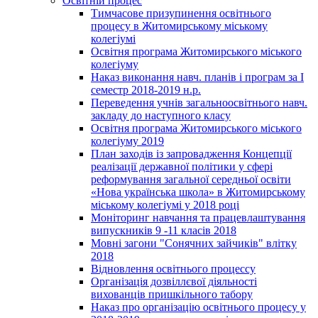
Освітній процес
Тимчасове призупинення освітнього
процесу в Житомирському міському
колегіумі
Освітня програма Житомирського міського
колегіуму
Наказ виконання навч. планів і програм за І
семестр 2018-2019 н.р.
Переведення учнів загальноосвітнього навч.
закладу до наступного класу
Освітня програма Житомирського міського
колегіуму 2019
План заходів із запровадження Концепції
реалізації державної політики у сфері
реформування загальної середньої освіти
«Нова українська школа» в Житомирському
міському колегіумі у 2018 році
Моніторинг навчання та працевлаштування
випускників 9 -11 класів 2018
Мовні загони "Сонячних зайчиків" влітку
2018
Відновлення освітнього процессу
Організація дозвіллєвої діяльності
вихованців пришкільного табору
Наказ про організацію освітнього процесу у