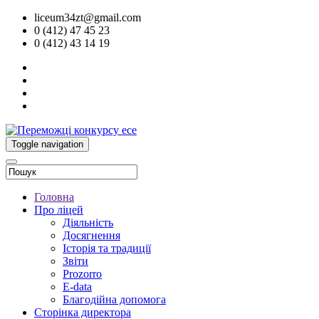
liceum34zt@gmail.com
0 (412) 47 45 23
0 (412) 43 14 19
Toggle navigation
Головна
Про ліцей
Діяльність
Досягнення
Історія та традиції
Звіти
Prozorro
E-data
Благодійна допомога
Сторінка директора