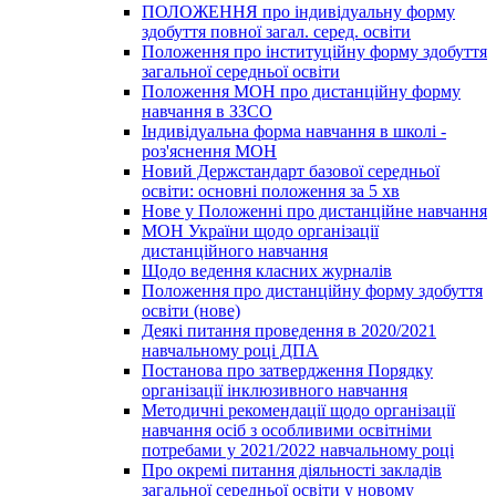
ПОЛОЖЕННЯ про індивідуальну форму
здобуття повної загал. серед. освіти
Положення про інституційну форму здобуття
загальної середньої освіти
Положення МОН про дистанційну форму
навчання в ЗЗСО
Індивідуальна форма навчання в школі -
роз'яснення МОН
Новий Держстандарт базової середньої
освіти: основні положення за 5 хв
Нове у Положенні про дистанційне навчання
МОН України щодо організації
дистанційного навчання
Щодо ведення класних журналів
Положення про дистанційну форму здобуття
освіти (нове)
Деякі питання проведення в 2020/2021
навчальному році ДПА
Постанова про затвердження Порядку
організації інклюзивного навчання
Методичні рекомендації щодо організації
навчання осіб з особливими освітніми
потребами у 2021/2022 навчальному році
Про окремі питання діяльності закладів
загальної середньої освіти у новому