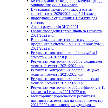
МОН України затвердило рекомендації щодо
оцінювання учнів 1-4 класів
Внутрішній моніторинг якості освіти
колегіантів за 2020/2021 н.р. 5-11 класи
Формувальне оцінювання. Пам'ятка для
вчителя
Аналіз результатів ЗНО 2021
Графік проведення зрізів знань за І семестр
2021/2022 н.р.
Впровадження електронного журналу та
щоденника в системі «NZ.UA» в колегіумі у
2021/2022 н.р.
Результати контрольних робіт з хімії за І
семестр 2021/2022 н.р.
Результати контрольних робіт з української
мови за І семестр 2021/2022 н.р.
Результати контрольних робіт з німецької
мови за І семестр 2021/2022 н.р.
Результати контрольних робіт з польської
мови за І семестр 2021/2022 н.р.
Результати контрольних робіт з фізики у 8-11
класах за І семестр 2021/2022 н.р.
Моніторинг сформованості результатів
навчання з математики на кінець І семестру
2021/2022 навчального року здобувачів