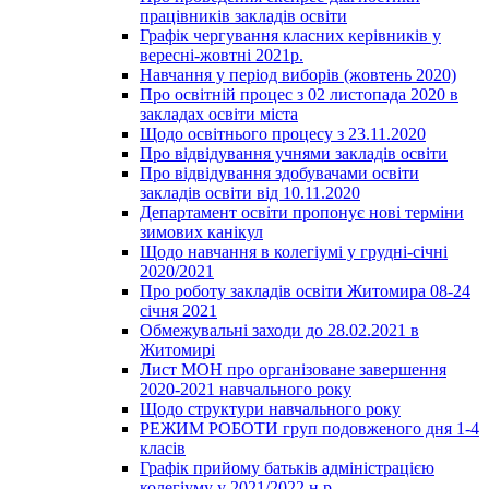
працівників закладів освіти
Графік чергування класних керівників у
вересні-жовтні 2021р.
Навчання у період виборів (жовтень 2020)
Про освітній процес з 02 листопада 2020 в
закладах освіти міста
Щодо освітнього процесу з 23.11.2020
Про відвідування учнями закладів освіти
Про відвідування здобувачами освіти
закладів освіти від 10.11.2020
Департамент освіти пропонує нові терміни
зимових канікул
Щодо навчання в колегіумі у грудні-січні
2020/2021
Про роботу закладів освіти Житомира 08-24
січня 2021
Обмежувальні заходи до 28.02.2021 в
Житомирі
Лист МОН про організоване завершення
2020-2021 навчального року
Щодо структури навчального року
РЕЖИМ РОБОТИ груп подовженого дня 1-4
класів
Графік прийому батьків адміністрацією
колегіуму у 2021/2022 н.р.