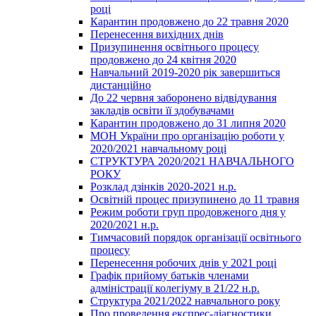
році
Карантин продовжено до 22 травня 2020
Перенесення вихідних днів
Призупинення освітнього процесу
продовжено до 24 квітня 2020
Навчальний 2019-2020 рік завершиться
дистанційно
До 22 червня заборонено відвідування
закладів освіти її здобувачами
Карантин продовжено до 31 липня 2020
МОН України про організацію роботи у
2020/2021 навчальному році
СТРУКТУРА 2020/2021 НАВЧАЛЬНОГО
РОКУ
Розклад дзінків 2020-2021 н.р.
Освітній процес призупинено до 11 травня
Режим роботи груп продовженого дня у
2020/2021 н.р.
Тимчасовий порядок організації освітнього
процесу
Перенесення робочих днів у 2021 році
Графік прийому батьків членами
адміністрації колегіуму в 21/22 н.р.
Структура 2021/2022 навчального року
Про проведення експрес-діагностики