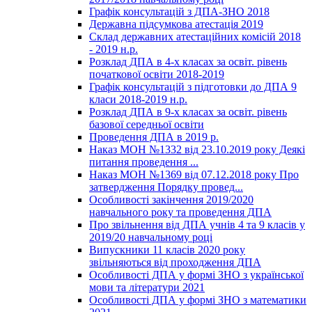
Графік консультацій з ДПА-ЗНО 2018
Державна підсумкова атестація 2019
Склад державних атестаційних комісій 2018
- 2019 н.р.
Розклад ДПА в 4-х класах за освіт. рівень
початкової освіти 2018-2019
Графік консультацій з підготовки до ДПА 9
класи 2018-2019 н.р.
Розклад ДПА в 9-х класах за освіт. рівень
базової середньої освіти
Проведення ДПА в 2019 р.
Наказ МОН №1332 від 23.10.2019 року Деякі
питання проведення ...
Наказ МОН №1369 від 07.12.2018 року Про
затвердження Порядку провед...
Особливості закінчення 2019/2020
навчального року та проведення ДПА
Про звільнення від ДПА учнів 4 та 9 класів у
2019/20 навчальному році
Випускники 11 класів 2020 року
звільняються від проходження ДПА
Особливості ДПА у формі ЗНО з української
мови та літератури 2021
Особливості ДПА у формі ЗНО з математики