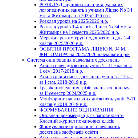
РОЗКЛАД групових та індивідуальних
логопедичних занять з учнями Ліцею No 34
міста Житомира на 2025/2026 н.р.
Розклад уроків на 2025/2026 н.р.
Розклад уроків 1-4 класів Ліцею № 34 міста
Житомира на І семестр 2025/2026 н.р.
Мережа і режим груп подовженого дня 1-4
класів 2025/2026 н.р.
ОСВІТНЯ ПРОГРАМА ЛІЦЕЮ № 34 М.
ЖИТОМИРА на 2025/2026 навчальний рік
Система оцінювання навчальних досягнень
Аналіз навч. досягнень учнів 5 - 11 класів за
1 сем. 2017-2018 н.р.
Аналіз рівня навч. досягнень учнів 5 - 11 кл.
за І сем. 2018-2019 н.р.
Графік проведення зрізів знань з основ наук
за ІІ семестр 2024/2025 н.р.
Моніторинг навчальних досягнень учнів 5-11
класів у 2018-2019 н.р.
ФОРМУВАЛЬНЕ ОЦІНЮВАННЯ
Оновлені рекомендації, як заповнювати
Класний журнал початкових класів
Формувальне оцінювання навчальних
досягнень здобувачів освіти
Аналіз результатів зовнішнього незалежного