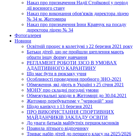
Наказ про призначення Надії Стойкової у період
дії воєнного стану
Наказ про виконання обов'язків директора ліцею
№ 34 м. Житомира
Наказ про призначення Інни Кравчук на посаду
директора ліцею № 34
Фотогалерея
Новини
Освітній процес в колегіумі з 22 березня 2021 року
Батьки дітей, що не пройшли щеплення мають
обрати іншу форму навчання
РЕГЛАМЕНТ РОБОТИ ЗЗСО В УМОВАХ
АДАПТИВНОГО КАРАНТИНУ
Що має бути в рюкзаку учня
Особливості проведення пробного ЗНО-2021
Обмеження, які діють в Україні з 25 січня 2021
МОНУ про складні погодні умови
Обмежувальні заходи в Житомирі до 30.04.2021
Житомир перебуватиме у "червоній" зоні
Щодо канікул з 13 березня 2021
ПРО ВИКОРИСТАННЯ СПОРТИВНИХ
МАЙДАНЧИКІВ ЗАКЛАДУ ОСВІТИ
До уваги батьків майбутніх першокласників
Правила літнього відпочинку
Триває набір дітей до першого класу на 2025/2026