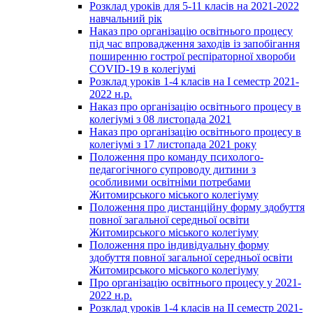
Розклад уроків для 5-11 класів на 2021-2022
навчальний рік
Наказ про організацію освітнього процесу
під час впровадження заходів із запобігання
поширенню гострої респіраторної хвороби
COVID-19 в колегіумі
Розклад уроків 1-4 класів на І семестр 2021-
2022 н.р.
Наказ про організацію освітнього процесу в
колегіумі з 08 листопада 2021
Наказ про організацію освітнього процесу в
колегіумі з 17 листопада 2021 року
Положення про команду психолого-
педагогічного супроводу дитини з
особливими освітніми потребами
Житомирського міського колегіуму
Положення про дистанційну форму здобуття
повної загальної середньої освіти
Житомирського міського колегіуму
Положення про індивідуальну форму
здобуття повної загальної середньої освіти
Житомирського міського колегіуму
Про організацію освітнього процесу у 2021-
2022 н.р.
Розклад уроків 1-4 класів на ІІ семестр 2021-