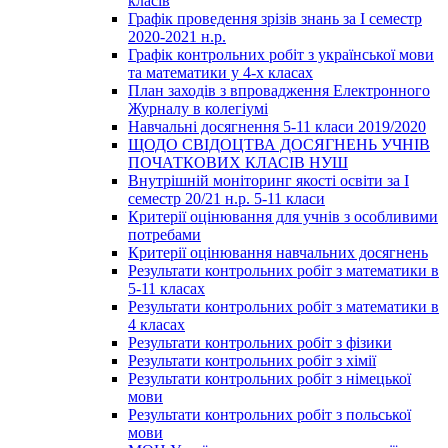
класів
Графік проведення зрізів знань за І семестр
2020-2021 н.р.
Графік контрольних робіт з української мови
та математики у 4-х класах
План заходів з впровадження Електронного
Журналу в колегіумі
Навчальні досягнення 5-11 класи 2019/2020
ЩОДО СВІДОЦТВА ДОСЯГНЕНЬ УЧНІВ
ПОЧАТКОВИХ КЛАСІВ НУШ
Внутрішній моніторинг якості освіти за І
семестр 20/21 н.р. 5-11 класи
Критерії оцінювання для учнів з особливими
потребами
Критерії оцінювання навчальних досягнень
Результати контрольних робіт з математики в
5-11 класах
Результати контрольних робіт з математики в
4 класах
Результати контрольних робіт з фізики
Результати контрольних робіт з хімії
Результати контрольних робіт з німецької
мови
Результати контрольних робіт з польської
мови