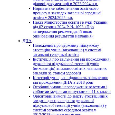
ділової документації в 2023/2024 н.р.
Нормативне забезпечення освітнього
процесу в закладах загальної середньої
освіти у 2024/2025 н.р.
Наказ Міністерства освіти і науки України
від 02 серпня 2024 Р. № 1093 «Про
затвердження рекомендацій щодо
оцінювання результатів навчання»
ДПА
Положення про державну підсумкову
атестацію учнів (вихованців) у системі
загальної середньої освіти
Інструкція про звільнення від проходження
державної підсумкової атестації учнів
(вихованців) загальноосвітніх навчальних
закладів за станом здоров’я
Категорії учнів, які підлягають звільненню
від проходження ДПА в 2018 році
Особливі умови нагородження золотими і
срібними медалями випускників 11-х класів
Орієнтовні вимоги до змісту атестаційних
завдань для проведення державної
підсумкової атестації учнів (вихованців) у
системі загальної середньої освіти у
2017/2018 навчальному році