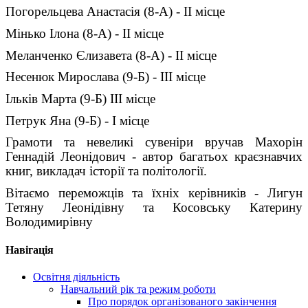
Погорельцева Анастасія (8-А) - ІІ місце
Мінько Ілона (8-А) - ІІ місце
Меланченко Єлизавета (8-А) - ІІ місце
Несенюк Мирослава (9-Б) - ІІІ місце
Ільків Марта (9-Б) ІІІ місце
Петрук Яна (9-Б) - І місце
Грамоти та невеликі сувеніри вручав Махорін
Геннадій Леонідович - автор багатьох краєзнавчих
книг, викладач історії та політології.
Вітаємо переможців та їхніх керівників - Лигун
Тетяну Леонідівну та Косовську Катерину
Володимирівну
Навігація
Освітня діяльність
Навчальний рік та режим роботи
Про порядок організованого закінчення