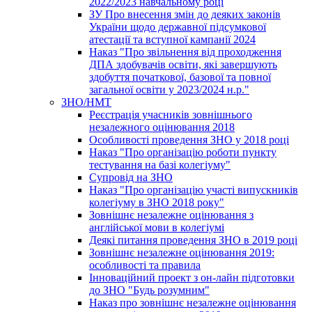
2022/2023 навчальному році
ЗУ Про внесення змін до деяких законів
України щодо державної підсумкової
атестації та вступної кампанії 2024
Наказ "Про звільнення від проходження
ДПА здобувачів освіти, які завершують
здобуття початкової, базової та повної
загальної освіти у 2023/2024 н.р."
ЗНО/НМТ
Реєстрація учасників зовнішнього
незалежного оцінювання 2018
Особливості проведення ЗНО у 2018 році
Наказ "Про організацію роботи пункту
тестування на базі колегіуму"
Супровід на ЗНО
Наказ "Про організацію участі випускників
колегіуму в ЗНО 2018 року"
Зовнішнє незалежне оцінювання з
англійської мови в колегіумі
Деякі питання проведення ЗНО в 2019 році
Зовнішнє незалежне оцінювання 2019:
особливості та правила
Інноваційний проект з он-лайн підготовки
до ЗНО "Будь розумним"
Наказ про зовнішнє незалежне оцінювання