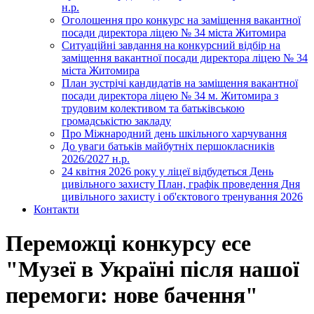
н.р.
Оголошення про конкурс на заміщення вакантної
посади директора ліцею № 34 міста Житомира
Ситуаційні завдання на конкурсний відбір на
заміщення вакантної посади директора ліцею № 34
міста Житомира
План зустрічі кандидатів на заміщення вакантної
посади директора ліцею № 34 м. Житомира з
трудовим колективом та батьківською
громадськістю закладу
Про Міжнародний день шкільного харчування
До уваги батьків майбутніх першокласників
2026/2027 н.р.
24 квітня 2026 року у ліцеї відбудеться День
цивільного захисту План, графік проведення Дня
цивільного захисту і об'єктового тренування 2026
Контакти
Переможці конкурсу есе
"Музеї в Україні після нашої
перемоги: нове бачення"