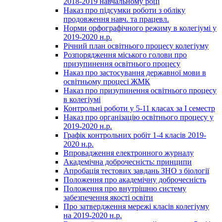
2018-2019 навчальному році
Наказ про підсумки роботи з обліку
продовження навч. та працевл.
Норми орфографічного режиму в колегіумі у
2019-2020 н.р.
Річний план освітнього процесу колегіуму
Розпорядження міського голови про
призупинення освітнього процесу
Наказ про застосування державної мови в
освітньому процесі ЖМК
Наказ про призупинення освітнього процесу
в колегіумі
Контрольні роботи у 5-11 класах за І семестр
Наказ про організацію освітнього процесу у
2019-2020 н.р.
Графік контрольних робіт 1-4 класів 2019-
2020 н.р.
Впровадження електронного журналу
Академічна доброчесність: принципи
Апробація тестових завдань ЗНО з біології
Положення про академічну доброчесність
Положення про внутрішню систему
забезпечення якості освіти
Про затвердження мережі класів колегіуму
на 2019-2020 н.р.