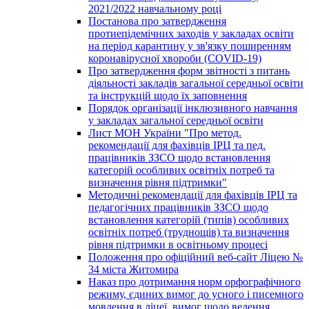
2021/2022 навчальному році
Постанова про затвердження
протиепідемічних заходів у закладах освіти
на період карантину у зв'язку поширенням
коронавірусної хвороби (COVID-19)
Про затвердження форм звітності з питань
діяльності закладів загальної середньої освіти
та інструкцій щодо їх заповнення
Порядок організації інклюзивного навчання
у закладах загальної середньої освіти
Лист МОН України "Про метод.
рекомендації для фахівців ІРЦ та пед.
працівників ЗЗСО щодо встановлення
категорій особливих освітніх потреб та
визначення рівня підтримки"
Методичні рекомендації для фахівців ІРЦ та
педагогічних працівників ЗЗСО щодо
встановлення категорій (типів) особливих
освітніх потреб (труднощів) та визначення
рівня підтримки в освітньому процесі
Положення про офіційний веб-сайт Ліцею №
34 міста Житомира
Наказ про дотримання норм орфографічного
режиму, єдиних вимог до усного і писемного
мовлення в ліцеї, вимог щодо ведення