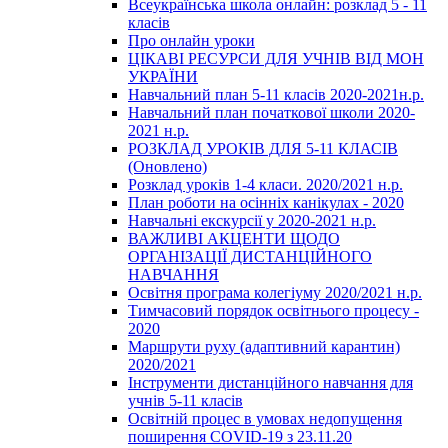
Всеукраїнська школа онлайн: розклад 5 - 11
класів
Про онлайн уроки
ЦІКАВІ РЕСУРСИ ДЛЯ УЧНІВ ВІД МОН
УКРАЇНИ
Навчальний план 5-11 класів 2020-2021н.р.
Навчальний план початкової школи 2020-
2021 н.р.
РОЗКЛАД УРОКІВ ДЛЯ 5-11 КЛАСІВ
(Оновлено)
Розклад уроків 1-4 класи. 2020/2021 н.р.
План роботи на осінніх канікулах - 2020
Навчальні екскурсії у 2020-2021 н.р.
ВАЖЛИВІ АКЦЕНТИ ЩОДО
ОРГАНІЗАЦІЇ ДИСТАНЦІЙНОГО
НАВЧАННЯ
Освітня програма колегіуму 2020/2021 н.р.
Тимчасовий порядок освітнього процесу -
2020
Маршрути руху (адаптивний карантин)
2020/2021
Інструменти дистанційного навчання для
учнів 5-11 класів
Освітній процес в умовах недопущення
поширення COVID-19 з 23.11.20