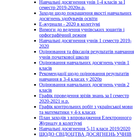
Навчальні досягнення унів 1-4 класів за І
семестр 2019-2020н.р.
Заходи щодо покращення якості навчальних
досягнень здобувачів освіти
Е-журнали - 2020 в колегіумі
Вимоги до ведення учнівських зошитів і
орфографічний режим
Навчальні досягнення учнів 1 семестр 2019-
2020
Оцінювання та фіксація результатів навчання
учнів початкової школи
Оцінювання навчальних досягнень учнів 1
класів
Рекомендації щодо оцінювання результатів
навчання в 3-4 класах у 2020р
Оцінювання навчальних досягнень учнів 2
класів
Графік проведення зрізів знань за І семестр
2020-2021 н.р.
Графік контрольних робіт з української мови
та математики у 4-х класах
План заходів з впровадження Електронного
Журналу в колегіумі
Навчальні досягнення 5-11 класи 2019/2020
ЩОДО СВІДОЦТВА ДОСЯГНЕНЬ УЧНІВ