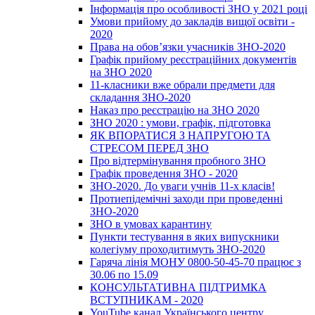
Інформація про особливості ЗНО у 2021 році
Умови прийому до закладів вищої освіти -
2020
Права на обов’язки учасників ЗНО-2020
Графік прийому реєстраційних документів
на ЗНО 2020
11-класники вже обрали предмети для
складання ЗНО-2020
Наказ про реєстрацію на ЗНО 2020
ЗНО 2020 : умови, графік, підготовка
ЯК ВПОРАТИСЯ З НАПРУГОЮ ТА
СТРЕСОМ ПЕРЕД ЗНО
Про відтермінування пробного ЗНО
Графік проведення ЗНО - 2020
ЗНО-2020. До уваги учнів 11-х класів!
Протиепідемічні заходи при проведенні
ЗНО-2020
ЗНО в умовах карантину
Пункти тестування в яких випускники
колегіуму проходитимуть ЗНО-2020
Гаряча лінія МОНУ 0800-50-45-70 працює з
30.06 по 15.09
КОНСУЛЬТАТИВНА ПІДТРИМКА
ВСТУПНИКАМ - 2020
YouTube канал Українського центру