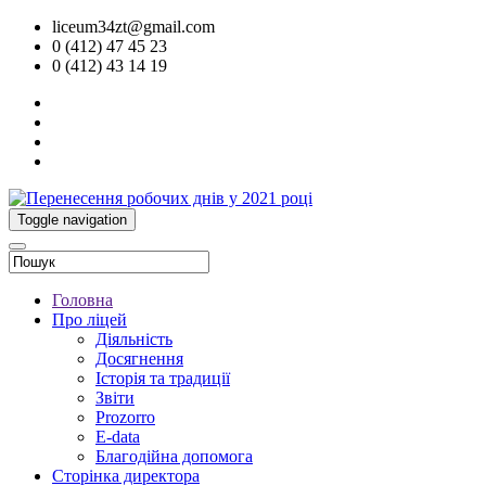
liceum34zt@gmail.com
0 (412) 47 45 23
0 (412) 43 14 19
Toggle navigation
Головна
Про ліцей
Діяльність
Досягнення
Історія та традиції
Звіти
Prozorro
E-data
Благодійна допомога
Сторінка директора