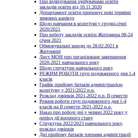
Про відвідування здобувачами освіти
закладів освіти від 10.11.2020
Департамент освіти пропонує нові терміни
зимових канікул
Щодо навчання в колегіумі у грудні-січні
2020/2021
Про роботу закладів освіти Житомира 08-24
січня 2021
Обмежувальні заходи до 28.02.2021 в
Житомирі
Лист МОН про організоване завершення
2020-2021 навчального року
Щодо структури навчального року
РЕЖИМ РОБОТИ груп подовженого дня 1-4
класів
Графік прийому батьків адміністрацією
колегіуму у 2021/2022 н.р.
Розклад дзвінків 2021-2022 н.р. ІІ семестр
Режим роботи груп подовженого дня 1-4
класів на ІІ семестр 2021-2022 н.р.
Наказ про робочі дні у червні 2022 року у
період дії воєнного стану
Структура 2022/2023 навчального року,
розклад дзвінків
Дні прийому батьків членами адміністрації