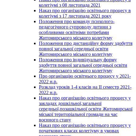
колегіумі з 08 листопада 2021
Наказ про організацію освітнього процесу в
колегіумі з 17 листопада 2021 року
Положення про команду психолого-
педагогічного супроводу дитини з
особливими освітніми потребами
Житомирського міського колегіуму
Положення про дистанційну форму здобуття
повної загальної середньої освіти
Житомирського міського колегіуму
Положення про індивідуальну форму
здобуття повної загальної середньої освіти
Житомирського міського колегіуму
Про організацію освітнього процесу у 2021-
2022 н.р.
Розклад уроків 1-4 класів на ІІ семестр 2021-
2022 н.р.
Наказ про організацію освітнього процесу у
закладах дошкільної,загальної
середньої,позашкільної освіти Житомирської
міської територіальної громади на час
воєнного стану
Наказ про організацію освітнього процесу у
початкових класах колегіуму в умовах