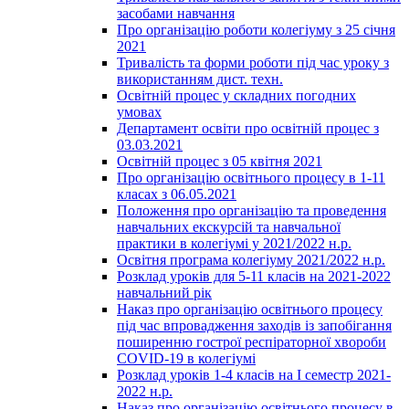
засобами навчання
Про організацію роботи колегіуму з 25 січня
2021
Тривалість та форми роботи під час уроку з
використанням дист. техн.
Освітній процес у складних погодних
умовах
Департамент освіти про освітній процес з
03.03.2021
Освітній процес з 05 квітня 2021
Про організацію освітнього процесу в 1-11
класах з 06.05.2021
Положення про організацію та проведення
навчальних екскурсій та навчальної
практики в колегіумі у 2021/2022 н.р.
Освітня програма колегіуму 2021/2022 н.р.
Розклад уроків для 5-11 класів на 2021-2022
навчальний рік
Наказ про організацію освітнього процесу
під час впровадження заходів із запобігання
поширенню гострої респіраторної хвороби
COVID-19 в колегіумі
Розклад уроків 1-4 класів на І семестр 2021-
2022 н.р.
Наказ про організацію освітнього процесу в