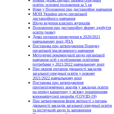
Новий Держстандарт базової середньої
освіти: основні положення за 5 хв
Нове у Положенні про дистанційне навчання
МОН України щодо організації
дистанційного навчання
Щодо ведення класних журналів
Положення про дистанційну форму здобуття
освіти (нове)
Деякі питання проведення в 2020/2021
навчальному році ДПА
Постанова про затвердження Порядку
організації інклюзивного навчання
Методичні рекомендації щодо організації
навчання осіб з особливими освітніми
потребами у 2021/2022 навчальному році
Про окремі питання діяльності закладів
загальної середньої освіти у новому
2021/2022 навчальному році
Постанова про затвердження
протиепідемічних заходів у закладах освіти
на період карантину у зв'язку поширенням
коронавірусної хвороби (COVID-19)
Про затвердження форм звітності з питань
діяльності закладів загальної середньої освіти
та інструкцій щодо їх заповнення