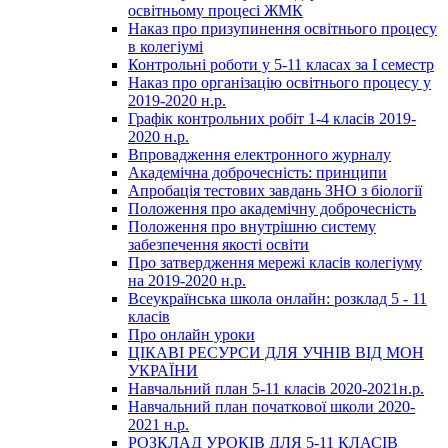
освітньому процесі ЖМК
Наказ про призупинення освітнього процесу
в колегіумі
Контрольні роботи у 5-11 класах за І семестр
Наказ про організацію освітнього процесу у
2019-2020 н.р.
Графік контрольних робіт 1-4 класів 2019-
2020 н.р.
Впровадження електронного журналу
Академічна доброчесність: принципи
Апробація тестових завдань ЗНО з біології
Положення про академічну доброчесність
Положення про внутрішню систему
забезпечення якості освіти
Про затвердження мережі класів колегіуму
на 2019-2020 н.р.
Всеукраїнська школа онлайн: розклад 5 - 11
класів
Про онлайн уроки
ЦІКАВІ РЕСУРСИ ДЛЯ УЧНІВ ВІД МОН
УКРАЇНИ
Навчальний план 5-11 класів 2020-2021н.р.
Навчальний план початкової школи 2020-
2021 н.р.
РОЗКЛАД УРОКІВ ДЛЯ 5-11 КЛАСІВ