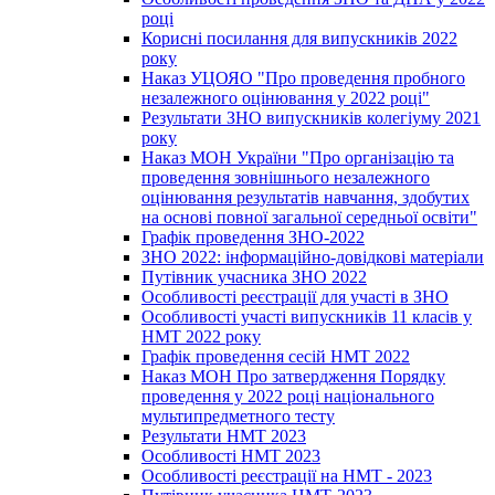
році
Корисні посилання для випускників 2022
року
Наказ УЦОЯО "Про проведення пробного
незалежного оцінювання у 2022 році"
Результати ЗНО випускників колегіуму 2021
року
Наказ МОН України "Про організацію та
проведення зовнішнього незалежного
оцінювання результатів навчання, здобутих
на основі повної загальної середньої освіти"
Графік проведення ЗНО-2022
ЗНО 2022: інформаційно-довідкові матеріали
Путівник учасника ЗНО 2022
Особливості реєстрації для участі в ЗНО
Особливості участі випускників 11 класів у
НМТ 2022 року
Графік проведення сесій НМТ 2022
Наказ МОН Про затвердження Порядку
проведення у 2022 році національного
мультипредметного тесту
Результати НМТ 2023
Особливості НМТ 2023
Особливості реєстрації на НМТ - 2023