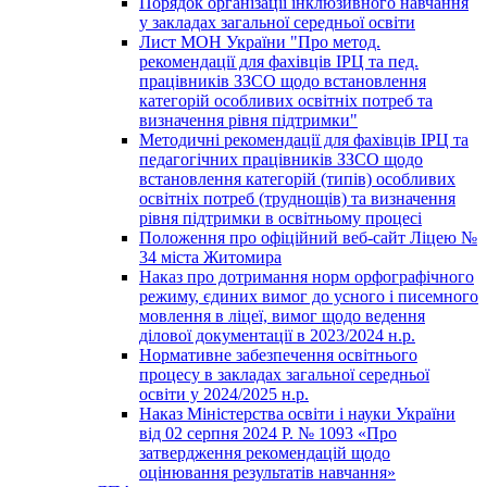
Порядок організації інклюзивного навчання
у закладах загальної середньої освіти
Лист МОН України "Про метод.
рекомендації для фахівців ІРЦ та пед.
працівників ЗЗСО щодо встановлення
категорій особливих освітніх потреб та
визначення рівня підтримки"
Методичні рекомендації для фахівців ІРЦ та
педагогічних працівників ЗЗСО щодо
встановлення категорій (типів) особливих
освітніх потреб (труднощів) та визначення
рівня підтримки в освітньому процесі
Положення про офіційний веб-сайт Ліцею №
34 міста Житомира
Наказ про дотримання норм орфографічного
режиму, єдиних вимог до усного і писемного
мовлення в ліцеї, вимог щодо ведення
ділової документації в 2023/2024 н.р.
Нормативне забезпечення освітнього
процесу в закладах загальної середньої
освіти у 2024/2025 н.р.
Наказ Міністерства освіти і науки України
від 02 серпня 2024 Р. № 1093 «Про
затвердження рекомендацій щодо
оцінювання результатів навчання»