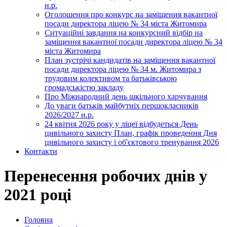
н.р.
Оголошення про конкурс на заміщення вакантної
посади директора ліцею № 34 міста Житомира
Ситуаційні завдання на конкурсний відбір на
заміщення вакантної посади директора ліцею № 34
міста Житомира
План зустрічі кандидатів на заміщення вакантної
посади директора ліцею № 34 м. Житомира з
трудовим колективом та батьківською
громадськістю закладу
Про Міжнародний день шкільного харчування
До уваги батьків майбутніх першокласників
2026/2027 н.р.
24 квітня 2026 року у ліцеї відбудеться День
цивільного захисту План, графік проведення Дня
цивільного захисту і об'єктового тренування 2026
Контакти
Перенесення робочих днів у
2021 році
Головна