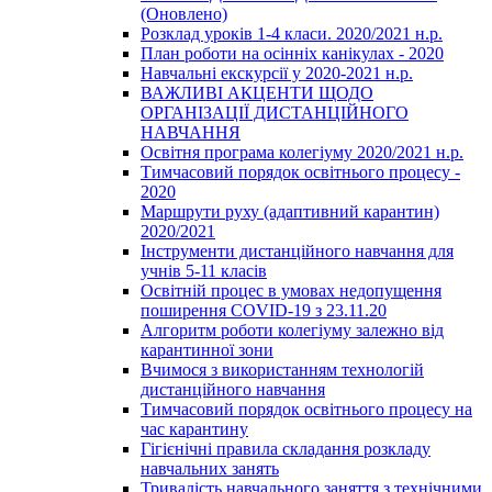
(Оновлено)
Розклад уроків 1-4 класи. 2020/2021 н.р.
План роботи на осінніх канікулах - 2020
Навчальні екскурсії у 2020-2021 н.р.
ВАЖЛИВІ АКЦЕНТИ ЩОДО
ОРГАНІЗАЦІЇ ДИСТАНЦІЙНОГО
НАВЧАННЯ
Освітня програма колегіуму 2020/2021 н.р.
Тимчасовий порядок освітнього процесу -
2020
Маршрути руху (адаптивний карантин)
2020/2021
Інструменти дистанційного навчання для
учнів 5-11 класів
Освітній процес в умовах недопущення
поширення COVID-19 з 23.11.20
Алгоритм роботи колегіуму залежно від
карантинної зони
Вчимося з використанням технологій
дистанційного навчання
Тимчасовий порядок освітнього процесу на
час карантину
Гігієнічні правила складання розкладу
навчальних занять
Тривалість навчального заняття з технічними