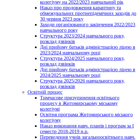
колегіуму на 2022/2023 навчальний рік
Наказ про продовження карантину та
обмежувальних протиепідемічних заходів до
30 червня 2023 року
Заходи організованого закінчення 2022/2023
навчального року
Структура 2023/2024 навчального року,
розклад дзвінків
Дні прийому батьків адміністрацією ліцею в
2023/2024 навчальному році
Структура 2024/2025 навчального року,
розклад дзвінків
Дні прийому батьків адміністрацією ліцею в
2024/2025 навчальному році
Структура 2025/2026 навчального року,
розклад дзвінків
Освітній процес
Тимчасове призупинення освітнього
процесу в Житомирському міському
колегіумі
Освітня програма Житомирського міського
колегіуму
Наказ виконання навч. планів і програм за І
семестр 2018-2019 н.р.
Переведення учнів загальноосвітнього навч.