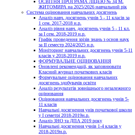
ОСВІТНЯ ПРОГРАМА ЛІЦЕЮ № 34 М.
ЖИТОМИРА на 2025/2026 навчальний рік
Система оцінювання навчальних досягнень
Аналіз навч. досягнень учнів 5 - 11 класів за
1 сем. 2017-2018 н.р.
Аналіз рівня навч. досягнень учнів 5 - 11 кл.
за І сем. 2018-2019 н.р.
Графік проведення зрізів знань з основ наук
за ІІ семестр 2024/2025 н.р.
Моніторинг навчальних досягнень учнів 5-11
класів у 2018-2019 н.р.
ФОРМУВАЛЬНЕ ОЦІНЮВАННЯ
Оновлені рекомендації, як заповнювати
Класний журнал початкових класів
Формувальне оцінювання навчальних
досягнень здобувачів освіти
Аналіз результатів зовнішнього незалежного
оцінювання
Оцінювання навчальних досягнень учнів 5-
11 класів
Навчальні досягнення унів початкової щколи
у І семетрі 2018-2019н.р.
Аналіз ЗНО та ДПА 2019 року
Навчальні досягнення учнів 1-4 класів у
2018-2019н.р.