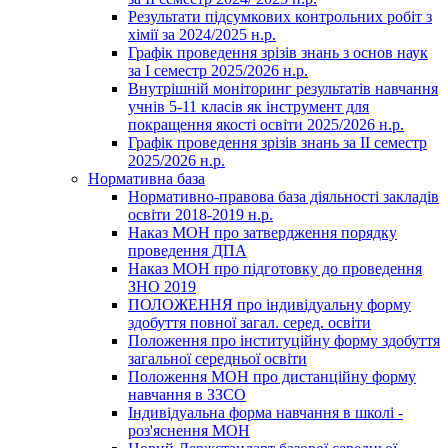
Результати підсумкових контрольних робіт з
хімії за 2024/2025 н.р.
Графік проведення зрізів знань з основ наук
за І семестр 2025/2026 н.р.
Внутрішній моніторинг результатів навчання
учнів 5-11 класів як інструмент для
покращення якості освіти 2025/2026 н.р.
Графік проведення зрізів знань за ІІ семестр
2025/2026 н.р.
Нормативна база
Нормативно-правова база діяльності закладів
освіти 2018-2019 н.р.
Наказ МОН про затвердження порядку
проведення ДПА
Наказ МОН про підготовку до проведення
ЗНО 2019
ПОЛОЖЕННЯ про індивідуальну форму
здобуття повної загал. серед. освіти
Положення про інституційну форму здобуття
загальної середньої освіти
Положення МОН про дистанційну форму
навчання в ЗЗСО
Індивідуальна форма навчання в школі -
роз'яснення МОН