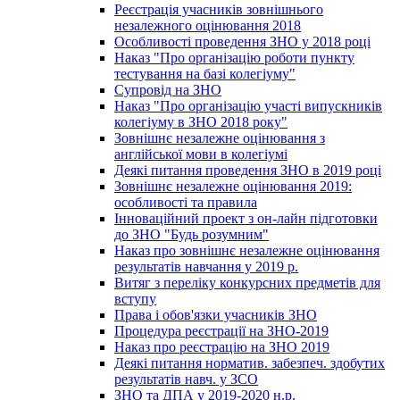
Реєстрація учасників зовнішнього
незалежного оцінювання 2018
Особливості проведення ЗНО у 2018 році
Наказ "Про організацію роботи пункту
тестування на базі колегіуму"
Супровід на ЗНО
Наказ "Про організацію участі випускників
колегіуму в ЗНО 2018 року"
Зовнішнє незалежне оцінювання з
англійської мови в колегіумі
Деякі питання проведення ЗНО в 2019 році
Зовнішнє незалежне оцінювання 2019:
особливості та правила
Інноваційний проект з он-лайн підготовки
до ЗНО "Будь розумним"
Наказ про зовнішнє незалежне оцінювання
результатів навчання у 2019 р.
Витяг з переліку конкурсних предметів для
вступу
Права і обов'язки учасників ЗНО
Процедура реєстрації на ЗНО-2019
Наказ про реєстрацію на ЗНО 2019
Деякі питання норматив. забезпеч. здобутих
результатів навч. у ЗСО
ЗНО та ДПА у 2019-2020 н.р.