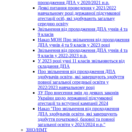
проходження ДПА у 2020/2021 н.р.
Деякі питання проведення у 2021/2022
навчальному році державної підсумкової
атестації осіб, які здобувають загальну
середню освіту
Звільнення від проходження ДПА учнів 4 та
9 класів
Наказ МОН Про звільнення від проходження
ДПА учнів 4 та 9 класів у 2023 році
Звільнення від проходження ДПА учнів 4 та
9 класів у 2022-2023 н.р.
У 2023 році учні 11 класів звільняються від
складання ДПА
Про звільнення від проходження ДПА
здобувачів освіти, які завершують здобуття
повної загальної середньої освіти у
2022/2023 навчальному році
ЗУ Про внесення змін до деяких законів
України щодо державної підсумкової
атестації та вступної кампанії 2024
Наказ "Про звільнення від проходження
ДПА здобувачів освіти, які завершують
здобуття початкової, базової та повної
загальної освіти у 2023/2024 н.р."
ЗНО/НМТ