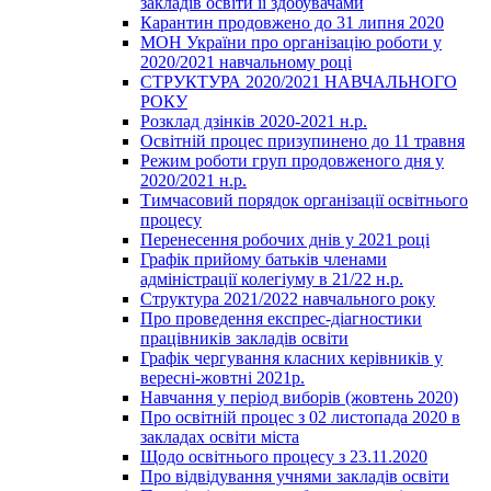
закладів освіти її здобувачами
Карантин продовжено до 31 липня 2020
МОН України про організацію роботи у
2020/2021 навчальному році
СТРУКТУРА 2020/2021 НАВЧАЛЬНОГО
РОКУ
Розклад дзінків 2020-2021 н.р.
Освітній процес призупинено до 11 травня
Режим роботи груп продовженого дня у
2020/2021 н.р.
Тимчасовий порядок організації освітнього
процесу
Перенесення робочих днів у 2021 році
Графік прийому батьків членами
адміністрації колегіуму в 21/22 н.р.
Структура 2021/2022 навчального року
Про проведення експрес-діагностики
працівників закладів освіти
Графік чергування класних керівників у
вересні-жовтні 2021р.
Навчання у період виборів (жовтень 2020)
Про освітній процес з 02 листопада 2020 в
закладах освіти міста
Щодо освітнього процесу з 23.11.2020
Про відвідування учнями закладів освіти