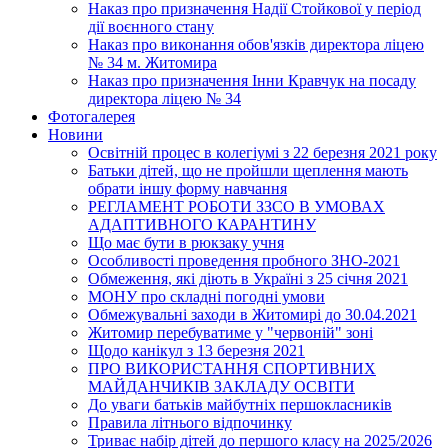
Наказ про призначення Надії Стойкової у період
дії воєнного стану
Наказ про виконання обов'язків директора ліцею
№ 34 м. Житомира
Наказ про призначення Інни Кравчук на посаду
директора ліцею № 34
Фотогалерея
Новини
Освітній процес в колегіумі з 22 березня 2021 року
Батьки дітей, що не пройшли щеплення мають
обрати іншу форму навчання
РЕГЛАМЕНТ РОБОТИ ЗЗСО В УМОВАХ
АДАПТИВНОГО КАРАНТИНУ
Що має бути в рюкзаку учня
Особливості проведення пробного ЗНО-2021
Обмеження, які діють в Україні з 25 січня 2021
МОНУ про складні погодні умови
Обмежувальні заходи в Житомирі до 30.04.2021
Житомир перебуватиме у "червоній" зоні
Щодо канікул з 13 березня 2021
ПРО ВИКОРИСТАННЯ СПОРТИВНИХ
МАЙДАНЧИКІВ ЗАКЛАДУ ОСВІТИ
До уваги батьків майбутніх першокласників
Правила літнього відпочинку
Триває набір дітей до першого класу на 2025/2026