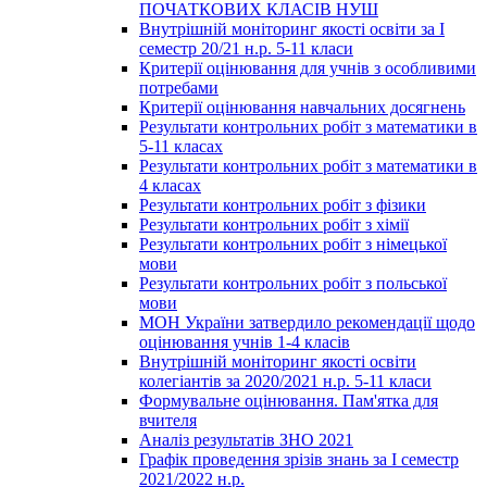
ПОЧАТКОВИХ КЛАСІВ НУШ
Внутрішній моніторинг якості освіти за І
семестр 20/21 н.р. 5-11 класи
Критерії оцінювання для учнів з особливими
потребами
Критерії оцінювання навчальних досягнень
Результати контрольних робіт з математики в
5-11 класах
Результати контрольних робіт з математики в
4 класах
Результати контрольних робіт з фізики
Результати контрольних робіт з хімії
Результати контрольних робіт з німецької
мови
Результати контрольних робіт з польської
мови
МОН України затвердило рекомендації щодо
оцінювання учнів 1-4 класів
Внутрішній моніторинг якості освіти
колегіантів за 2020/2021 н.р. 5-11 класи
Формувальне оцінювання. Пам'ятка для
вчителя
Аналіз результатів ЗНО 2021
Графік проведення зрізів знань за І семестр
2021/2022 н.р.