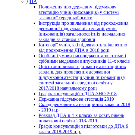
ДПА
Положення про державну підсумкову
атестацію учнів (вихованців) у системі
загальної середньої освіти
Інструкція про звільнення від проходження
державної підсумкової атестації учнів
(вихованців) загальноосвітніх навчальних
закладів за станом здоров’я
Категорії учнів, які підлягають звільненню
від проходження ДПА в 2018 році
Особливі умови нагородження золотими і
срібними медалями випускників 11-х класів
Орієнтовні вимоги до змісту атестаційних
завдань для проведення державної
підсумкової атестації учнів (вихованців) у
системі загальної середньої освіти у
2017/2018 навчальному році
Графік консультацій з ДПА-ЗНО 2018
Державна підсумкова атестація 2019
Склад державних атестаційних комісій 2018
- 2019 н.р.
Розклад ДПА в 4-х класах за освіт. рівень
початкової освіти 2018-2019
Графік консультацій з підготовки до ДПА 9
класи 2018-2019 н.р.