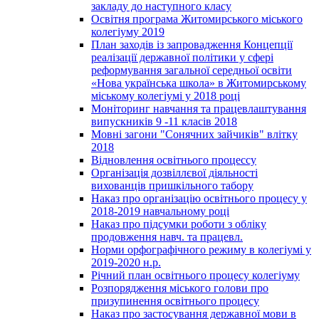
закладу до наступного класу
Освітня програма Житомирського міського
колегіуму 2019
План заходів із запровадження Концепції
реалізації державної політики у сфері
реформування загальної середньої освіти
«Нова українська школа» в Житомирському
міському колегіумі у 2018 році
Моніторинг навчання та працевлаштування
випускників 9 -11 класів 2018
Мовні загони "Сонячних зайчиків" влітку
2018
Відновлення освітнього процессу
Організація дозвіллєвої діяльності
вихованців пришкільного табору
Наказ про організацію освітнього процесу у
2018-2019 навчальному році
Наказ про підсумки роботи з обліку
продовження навч. та працевл.
Норми орфографічного режиму в колегіумі у
2019-2020 н.р.
Річний план освітнього процесу колегіуму
Розпорядження міського голови про
призупинення освітнього процесу
Наказ про застосування державної мови в