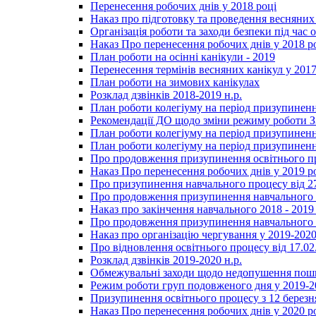
Перенесення робочих днів у 2018 році
Наказ про підготовку та проведення весняних
Організація роботи та заходи безпеки під час о
Наказ Про перенесення робочих днів у 2018 р
План роботи на осінні канікули - 2019
Перенесення термінів весняних канікул у 2017
План роботи на зимових канікулах
Розклад дзвінків 2018-2019 н.р.
План роботи колегіуму на період призупиненн
Рекомендації ДО щодо зміни режиму роботи 
План роботи колегіуму на період призупиненн
План роботи колегіуму на період призупиненн
Про продовження призупинення освітнього пр
Наказ Про перенесення робочих днів у 2019 р
Про призупинення навчального процесу від 2
Про продовження призупинення навчального п
Наказ про закінчення навчального 2018 - 2019 
Про продовження призупинення навчального п
Наказ про організацію чергування у 2019-2020
Про відновлення освітнього процесу від 17.02
Розклад дзвінків 2019-2020 н.р.
Обмежувальні заходи щодо недопушення пошир
Режим роботи груп подовженого дня у 2019-20
Призупинення освітнього процесу з 12 березня
Наказ Про перенесення робочих днів у 2020 р