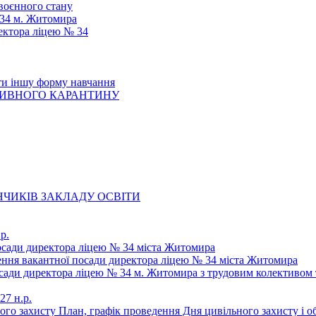
 воєнного стану
 34 м. Житомира
ектора ліцею № 34
ти іншу форму навчання
ТИВНОГО КАРАНТИНУ
ЧИКІВ ЗАКЛАДУ ОСВІТИ
р.
осади директора ліцею № 34 міста Житомира
щення вакантної посади директора ліцею № 34 міста Житомира
осади директора ліцею № 34 м. Житомира з трудовим колективом 
27 н.р.
ьного захисту План, графік проведення Дня цивільного захисту і 