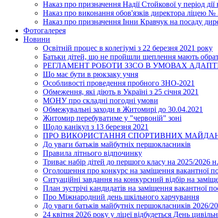
Наказ про призначення Надії Стойкової у період дії
Наказ про виконання обов'язків директора ліцею №
Наказ про призначення Інни Кравчук на посаду дир
Фотогалерея
Новини
Освітній процес в колегіумі з 22 березня 2021 року
Батьки дітей, що не пройшли щеплення мають обра
РЕГЛАМЕНТ РОБОТИ ЗЗСО В УМОВАХ АДАП
Що має бути в рюкзаку учня
Особливості проведення пробного ЗНО-2021
Обмеження, які діють в Україні з 25 січня 2021
МОНУ про складні погодні умови
Обмежувальні заходи в Житомирі до 30.04.2021
Житомир перебуватиме у "червоній" зоні
Щодо канікул з 13 березня 2021
ПРО ВИКОРИСТАННЯ СПОРТИВНИХ МАЙДАН
До уваги батьків майбутніх першокласників
Правила літнього відпочинку
Триває набір дітей до першого класу на 2025/2026 н.
Оголошення про конкурс на заміщення вакантної п
Ситуаційні завдання на конкурсний відбір на замі
План зустрічі кандидатів на заміщення вакантної п
Про Міжнародний день шкільного харчування
До уваги батьків майбутніх першокласників 2026/20
24 квітня 2026 року у ліцеї відбудеться День цивіл