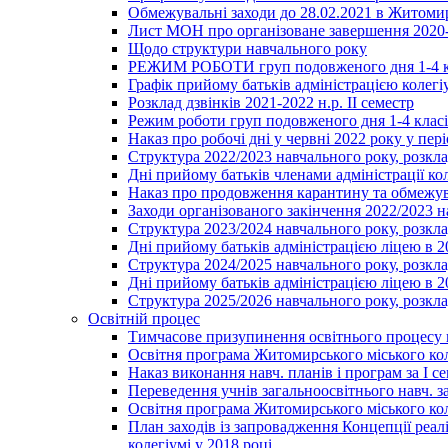
Обмежувальні заходи до 28.02.2021 в Житоми
Лист МОН про організоване завершення 2020-
Щодо структури навчального року
РЕЖИМ РОБОТИ груп подовженого дня 1-4 к
Графік прийому батьків адміністрацією колегіу
Розклад дзвінків 2021-2022 н.р. ІІ семестр
Режим роботи груп подовженого дня 1-4 класів
Наказ про робочі дні у червні 2022 року у пері
Структура 2022/2023 навчального року, розкла
Дні прийому батьків членами адміністрації ко
Наказ про продовження карантину та обмежува
Заходи організованого закінчення 2022/2023 
Структура 2023/2024 навчального року, розкла
Дні прийому батьків адміністрацією ліцею в 
Структура 2024/2025 навчального року, розкла
Дні прийому батьків адміністрацією ліцею в 
Структура 2025/2026 навчального року, розкла
Освітній процес
Тимчасове призупинення освітнього процесу 
Освітня програма Житомирського міського ко
Наказ виконання навч. планів і програм за І се
Переведення учнів загальноосвітнього навч. з
Освітня програма Житомирського міського ко
План заходів із запровадження Концепції реал
колегіумі у 2018 році