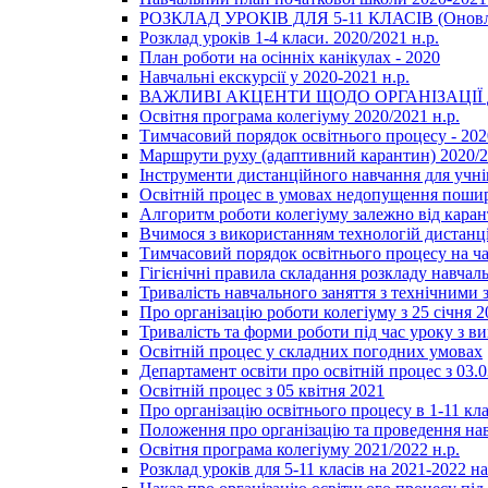
РОЗКЛАД УРОКІВ ДЛЯ 5-11 КЛАСІВ (Оновл
Розклад уроків 1-4 класи. 2020/2021 н.р.
План роботи на осінніх канікулах - 2020
Навчальні екскурсії у 2020-2021 н.р.
ВАЖЛИВІ АКЦЕНТИ ЩОДО ОРГАНІЗАЦІ
Освітня програма колегіуму 2020/2021 н.р.
Тимчасовий порядок освітнього процесу - 202
Маршрути руху (адаптивний карантин) 2020/
Інструменти дистанційного навчання для учнів
Освітній процес в умовах недопущення пошир
Алгоритм роботи колегіуму залежно від каран
Вчимося з використанням технологій дистанц
Тимчасовий порядок освітнього процесу на ч
Гігієнічні правила складання розкладу навчал
Тривалість навчального заняття з технічними
Про організацію роботи колегіуму з 25 січня 2
Тривалість та форми роботи під час уроку з в
Освітній процес у складних погодних умовах
Департамент освіти про освітній процес з 03.
Освітній процес з 05 квітня 2021
Про організацію освітнього процесу в 1-11 кла
Положення про організацію та проведення навч
Освітня програма колегіуму 2021/2022 н.р.
Розклад уроків для 5-11 класів на 2021-2022 н