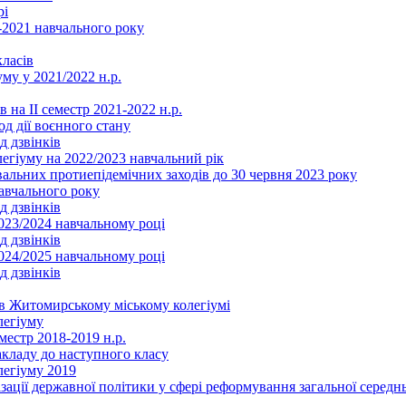
рі
2021 навчального року
ласів
му у 2021/2022 н.р.
 на ІІ семестр 2021-2022 н.р.
од дії воєнного стану
д дзвінків
легіуму на 2022/2023 навчальний рік
льних протиепідемічних заходів до 30 червня 2023 року
навчального року
д дзвінків
2023/2024 навчальному році
д дзвінків
2024/2025 навчальному році
д дзвінків
в Житомирському міському колегіумі
легіуму
местр 2018-2019 н.р.
акладу до наступного класу
легіуму 2019
ізації державної політики у сфері реформування загальної серед