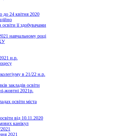
 до 24 квітня 2020
нційно
 освіти її здобувачами
2021 навчальному році
КУ
021 н.р.
роцесу
колегіуму в 21/22 н.р.
ків закладів освіти
ні-жовтні 2021р.
ладах освіти міста
освіти від 10.11.2020
мових канікул
/2021
чня 2021