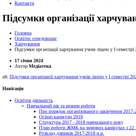
Контакти
Підсумки організації харчуванн
Головна
Освітнє середовище
Харчування
Підсумки організації харчування учнів ліцею у І семестрі 
17 січня 2024
Автор
Медіатека
alt:
Підсумки організації харчування учнів ліцею у І семестрі 20
Навігація
Освітня діяльність
Навчальний рік та режим роботи
Про порядок організованого закінчення 2017-
Осінні канікули 2018
Структура 2017 - 2018 навчального року
План роботи ЖМК на зимових канікулах з 22.1
Розклад дзвінків 2017-2018 н.р.