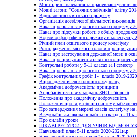
Моніторинг навчання та працевлаштування вип
Мовні загони "Сонячних зайчиків" влітку 201
Відновлення освітнього процессу
Організація дозвіллєвої діяльності вихованці
Наказ про організацію освітнього процесу у 2
Наказ про підсумки роботи з обліку продовжен
Норми орфографічного режиму в колегіумі у 2
Річний план освітнього процесу колегіуму
Розпорядження міського голови про призупин
Наказ про застосування державної мови в ос
Наказ про призупинення освітнього процесу в
Контрольні роботи у 5-11 класах за І семестр
Наказ про організацію освітнього процесу у 20
Графік контрольних робіт 1-4 класів 2019-2020
Впровадження електронного журналу
Академічна доброчесність: принципи
Апробація тестових завдань ЗНО з біології
Положення про академічну доброчесність
Положення про внутрішню систему забезпечен
Про затвердження мережі класів колегіуму на 
Всеукраїнська школа онлайн: розклад 5 - 11 кл
Про онлайн уроки
ЦІКАВІ РЕСУРСИ ДЛЯ УЧНІВ ВІД МОН У
Навчальний план 5-11 класів 2020-2021н.р.
Навчальний план початкової школи 2020-2021 