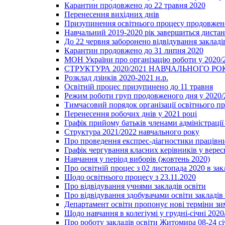
Карантин продовжено до 22 травня 2020
Перенесення вихідних днів
Призупинення освітнього процесу продовжено
Навчальний 2019-2020 рік завершиться диста
До 22 червня заборонено відвідування закладів
Карантин продовжено до 31 липня 2020
МОН України про організацію роботи у 2020/
СТРУКТУРА 2020/2021 НАВЧАЛЬНОГО РО
Розклад дзінків 2020-2021 н.р.
Освітній процес призупинено до 11 травня
Режим роботи груп продовженого дня у 2020/2
Тимчасовий порядок організації освітнього п
Перенесення робочих днів у 2021 році
Графік прийому батьків членами адміністрації 
Структура 2021/2022 навчального року
Про проведення експрес-діагностики працівни
Графік чергування класних керівників у верес
Навчання у період виборів (жовтень 2020)
Про освітній процес з 02 листопада 2020 в зак
Щодо освітнього процесу з 23.11.2020
Про відвідування учнями закладів освіти
Про відвідування здобувачами освіти закладів 
Департамент освіти пропонує нові терміни зи
Щодо навчання в колегіумі у грудні-січні 2020
Про роботу закладів освіти Житомира 08-24 сі