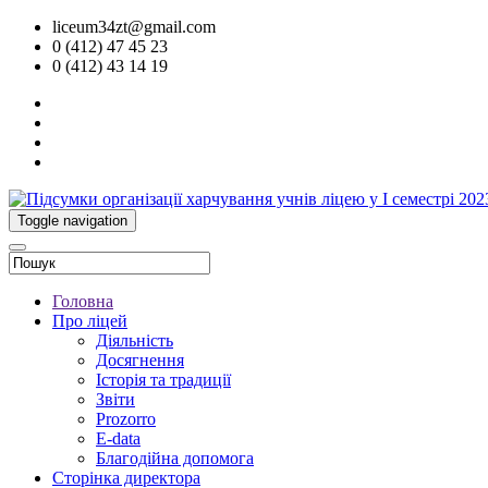
liceum34zt@gmail.com
0 (412) 47 45 23
0 (412) 43 14 19
Toggle navigation
Головна
Про ліцей
Діяльність
Досягнення
Історія та традиції
Звіти
Prozorro
E-data
Благодійна допомога
Сторінка директора