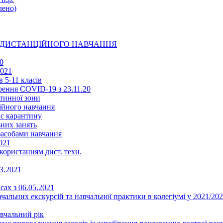
ено)
Ї ДИСТАНЦІЙНОГО НАВЧАННЯ
0
2021
 5-11 класів
ення COVID-19 з 23.11.20
тинної зони
ійного навчання
ас карантину
ьних занять
 засобами навчання
021
икористанням дист. техн.
03.2021
сах з 06.05.2021
альних екскурсій та навчальної практики в колегіумі у 2021/202
авчальний рік