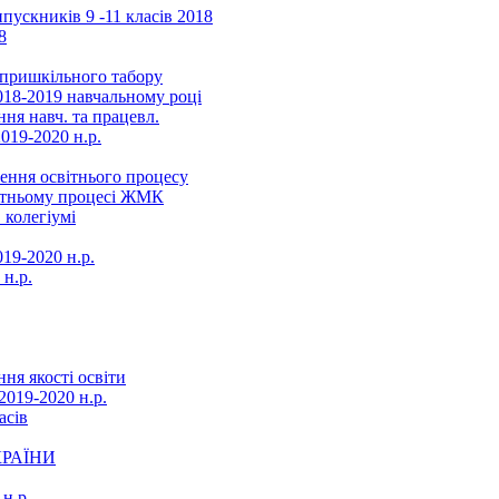
ускників 9 -11 класів 2018
8
в пришкільного табору
018-2019 навчальному році
ня навч. та працевл.
019-2020 н.р.
ення освітнього процесу
вітньому процесі ЖМК
 колегіумі
19-2020 н.р.
 н.р.
ня якості освіти
2019-2020 н.р.
асів
КРАЇНИ
н.р.