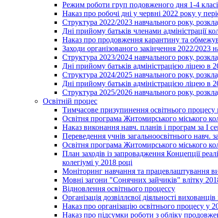
Режим роботи груп подовженого дня 1-4 класів
Наказ про робочі дні у червні 2022 року у пері
Структура 2022/2023 навчального року, розкла
Дні прийому батьків членами адміністрації ко
Наказ про продовження карантину та обмежува
Заходи організованого закінчення 2022/2023 
Структура 2023/2024 навчального року, розкла
Дні прийому батьків адміністрацією ліцею в 
Структура 2024/2025 навчального року, розкла
Дні прийому батьків адміністрацією ліцею в 
Структура 2025/2026 навчального року, розкла
Освітній процес
Тимчасове призупинення освітнього процесу 
Освітня програма Житомирського міського ко
Наказ виконання навч. планів і програм за І се
Переведення учнів загальноосвітнього навч. з
Освітня програма Житомирського міського ко
План заходів із запровадження Концепції реал
колегіумі у 2018 році
Моніторинг навчання та працевлаштування вип
Мовні загони "Сонячних зайчиків" влітку 201
Відновлення освітнього процессу
Організація дозвіллєвої діяльності вихованці
Наказ про організацію освітнього процесу у 2
Наказ про підсумки роботи з обліку продовжен