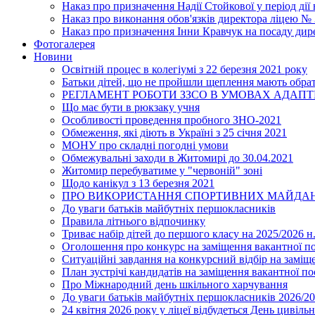
Наказ про призначення Надії Стойкової у період дії
Наказ про виконання обов'язків директора ліцею №
Наказ про призначення Інни Кравчук на посаду дир
Фотогалерея
Новини
Освітній процес в колегіумі з 22 березня 2021 року
Батьки дітей, що не пройшли щеплення мають обра
РЕГЛАМЕНТ РОБОТИ ЗЗСО В УМОВАХ АДАП
Що має бути в рюкзаку учня
Особливості проведення пробного ЗНО-2021
Обмеження, які діють в Україні з 25 січня 2021
МОНУ про складні погодні умови
Обмежувальні заходи в Житомирі до 30.04.2021
Житомир перебуватиме у "червоній" зоні
Щодо канікул з 13 березня 2021
ПРО ВИКОРИСТАННЯ СПОРТИВНИХ МАЙДАН
До уваги батьків майбутніх першокласників
Правила літнього відпочинку
Триває набір дітей до першого класу на 2025/2026 н.
Оголошення про конкурс на заміщення вакантної п
Ситуаційні завдання на конкурсний відбір на замі
План зустрічі кандидатів на заміщення вакантної п
Про Міжнародний день шкільного харчування
До уваги батьків майбутніх першокласників 2026/20
24 квітня 2026 року у ліцеї відбудеться День цивіл