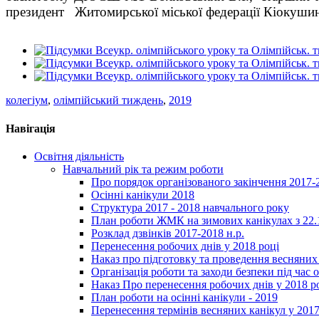
п
резидент Житомирської міської федерації Кіокуши
колегіум
,
олімпійський тиждень
,
2019
Навігація
Освітня діяльність
Навчальний рік та режим роботи
Про порядок організованого закінчення 2017-
Осінні канікули 2018
Структура 2017 - 2018 навчального року
План роботи ЖМК на зимових канікулах з 22.1
Розклад дзвінків 2017-2018 н.р.
Перенесення робочих днів у 2018 році
Наказ про підготовку та проведення весняних
Організація роботи та заходи безпеки під час о
Наказ Про перенесення робочих днів у 2018 р
План роботи на осінні канікули - 2019
Перенесення термінів весняних канікул у 2017