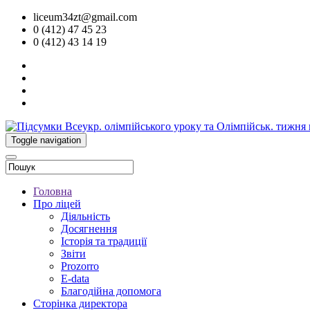
liceum34zt@gmail.com
0 (412) 47 45 23
0 (412) 43 14 19
Toggle navigation
Головна
Про ліцей
Діяльність
Досягнення
Історія та традиції
Звіти
Prozorro
E-data
Благодійна допомога
Сторінка директора