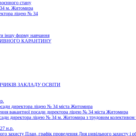
 воєнного стану
 34 м. Житомира
ектора ліцею № 34
ти іншу форму навчання
ТИВНОГО КАРАНТИНУ
ЧИКІВ ЗАКЛАДУ ОСВІТИ
р.
осади директора ліцею № 34 міста Житомира
щення вакантної посади директора ліцею № 34 міста Житомира
осади директора ліцею № 34 м. Житомира з трудовим колективом 
27 н.р.
ьного захисту План, графік проведення Дня цивільного захисту і 