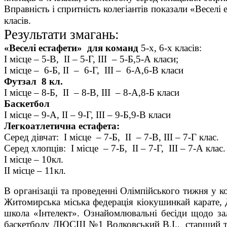
Вправність і спритність колегіантів показали «Веселі 
класів.
Результати змагань:
«Веселі естафети» для команд
5-х, 6-х класів:
І місце – 5-В, ІІ – 5-Г, ІІІ – 5-Б,5-А класи;
І місце – 6-Б, ІІ – 6-Г, ІІІ – 6-А,6-В класи
Футзал 8 кл.
І місце – 8-Б, ІІ – 8-В, ІІІ – 8-А,8-Б класи
Баскетбол
І місце – 9-А, ІІ – 9-Г, ІІІ – 9-Б,9-В класи
Легкоатлетична естафета:
Серед дівчат: І місце – 7-Б, ІІ – 7-В, ІІІ – 7-Г клас.
Серед хлопців: І місце – 7-Б, ІІ – 
І місце – 10кл.
ІІ місце – 11кл.
В організаціі та проведенні Олімпійського тижня 
Житомирська міська федерація
к
іокушинкай карате
,
школа «Інтелект».
Ознайомлювальні бесіди щодо залу
баскетболу ДЮСШ №1 Волковський В.І., старший т