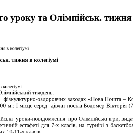
го уроку та Олімпійськ. тижня 
ня в колегіумі
ськ. тижня в колегіумі
Олімпійський тиждень.
их
фізкультурно-оздоровчих заходах
«Нова Пошта – К
00 м.: І місце серед дівчат посіла Бодомер Вікторія (7
йські уроки-повідомлення про Олімпійські ігри, видатн
етичній естафеті для 7-х класів, на турнірі з баскет
х 10-11-х класів.