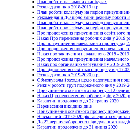
План роботи на зимових канікулах
Розклад дзвінків 2018-2019 н.р.
План роботи колегіуму на період призупиненн
Рекомендації ДО щодо зміни режиму роботи 
План роботи колегіуму на період призупиненн
План роботи колегіуму на період призупиненн
Про продовження призупинення освітнього пр
Наказ Про перенесення робочих днів у 2019 р
Про призупинення навчального процесу від 2
Про продовження призупинення навчального п
Наказ про закінчення навчального 2018 - 2019 
Про продовження призупинення навчального п
Наказ про організацію чергування у 2019-2020
Про відновлення освітнього процесу від 17.02
Розклад дзвінків 2019-2020 н.р.
Обмежувальні заходи щодо недопушення пошир
Режим роботи груп подовженого дня у 2019-20
Призупинення освітнього процесу з 12 березня
Наказ Про перенесення робочих днів у 2020 р
Карантин продовжено до 22 травня 2020
Перенесення вихідних днів
Призупинення освітнього процесу продовжено
Навчальний 2019-2020 рік завершиться диста
До 22 червня заборонено відвідування закладів
Карантин продовжено до 31 липня 2020