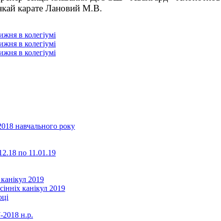
нкай карате Лановий М
.
В
.
2018 навчального року
2.18 по 11.01.19
 канікул 2019
сінніх канікул 2019
оці
-2018 н.р.