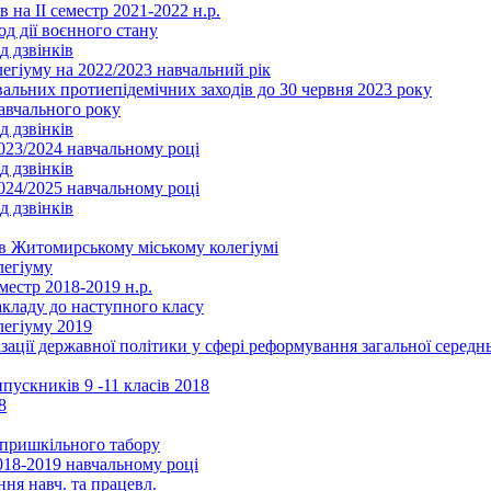
 на ІІ семестр 2021-2022 н.р.
од дії воєнного стану
д дзвінків
легіуму на 2022/2023 навчальний рік
льних протиепідемічних заходів до 30 червня 2023 року
навчального року
д дзвінків
2023/2024 навчальному році
д дзвінків
2024/2025 навчальному році
д дзвінків
в Житомирському міському колегіумі
легіуму
местр 2018-2019 н.р.
акладу до наступного класу
легіуму 2019
ізації державної політики у сфері реформування загальної серед
ускників 9 -11 класів 2018
8
в пришкільного табору
018-2019 навчальному році
ня навч. та працевл.