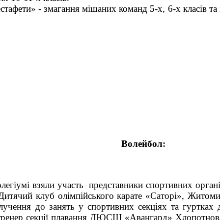
естафети» - змагання мішаних команд 5-х, 6-х класів та
7-Г, ІІІ – 7-А клас.
Волейбол:
у колегіумі взяли участь представники спортивних о
 Дитячий клуб олімпійського карате «Саторі», Житом
чення до занять у спортивних секціях та гуртках д
ренер секції плавання ДЮСШ «Авангард» Хлопотно