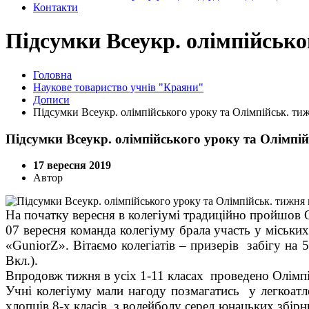
Контакти
Підсумки Всеукр. олімпійсько
Головна
Наукове товариство учнів "Краяни"
Дописи
Підсумки Всеукр. олімпійського уроку та Олімпійськ. тиж
Підсумки Всеукр. олімпійського уроку та Олімпій
17 вересня 2019
Автор
На початку вересня в колегіумі традиційно пройшов 
07 вересня команда колегіуму брала участь у міськ
«
GuniorZ
». Вітаємо колегіатів – призерів забігу на 5
Вкл.).
Впродовж тижня в усіх 1-11 класах проведено
Олімпі
Учні колегіуму мали нагоду позмагатись
у легкоатл
хлопців 8-х класів, з волейболу серед юнацьких збірни