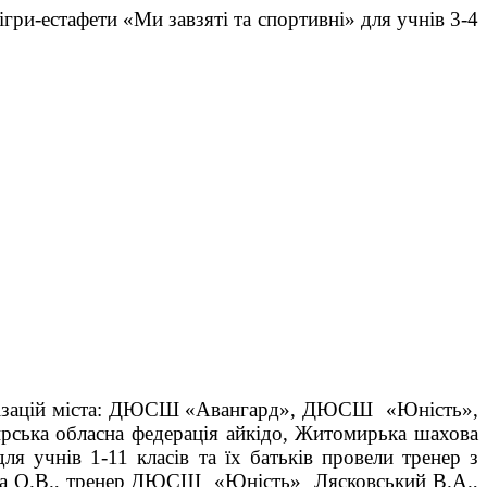
 ігри-естафети «Ми завзяті та спортивні» для учнів 3-4
рганізацій міста: ДЮСШ «Авангард», ДЮСШ «Юність»,
ирська обласна федерація айкідо, Житомирька шахова
ля учнів 1-11 класів та їх батьків провели
тренер з
ва О.В., тренер ДЮСШ «Юність» Лясковський В.А.,