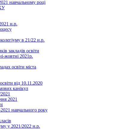
2021 навчальному році
КУ
021 н.р.
роцесу
колегіуму в 21/22 н.р.
ків закладів освіти
ні-жовтні 2021р.
ладах освіти міста
освіти від 10.11.2020
мових канікул
/2021
чня 2021
рі
2021 навчального року
ласів
му у 2021/2022 н.р.