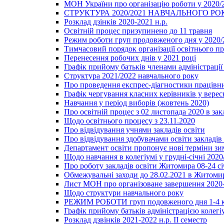
МОН України про організацію роботи у 2020/
СТРУКТУРА 2020/2021 НАВЧАЛЬНОГО РО
Розклад дзінків 2020-2021 н.р.
Освітній процес призупинено до 11 травня
Режим роботи груп продовженого дня у 2020/2
Тимчасовий порядок організації освітнього п
Перенесення робочих днів у 2021 році
Графік прийому батьків членами адміністрації 
Структура 2021/2022 навчального року
Про проведення експрес-діагностики працівни
Графік чергування класних керівників у верес
Навчання у період виборів (жовтень 2020)
Про освітній процес з 02 листопада 2020 в зак
Щодо освітнього процесу з 23.11.2020
Про відвідування учнями закладів освіти
Про відвідування здобувачами освіти закладів 
Департамент освіти пропонує нові терміни зи
Щодо навчання в колегіумі у грудні-січні 2020
Про роботу закладів освіти Житомира 08-24 сі
Обмежувальні заходи до 28.02.2021 в Житоми
Лист МОН про організоване завершення 2020-
Щодо структури навчального року
РЕЖИМ РОБОТИ груп подовженого дня 1-4 к
Графік прийому батьків адміністрацією колегіу
Розклад дзвінків 2021-2022 н.р. ІІ семестр