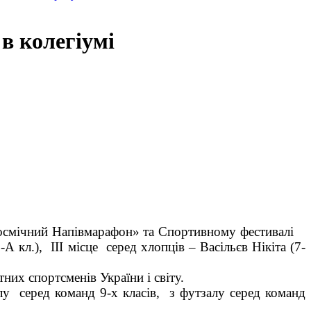
в колегіумі
осмічний Напівмарафон» та Спортивному фестивалі
-А кл.), ІІІ місце серед хлопців – Васільєв Нікіта (7-
их спортсменів України і світу.
болу серед команд 9-х класів, з футзалу серед команд