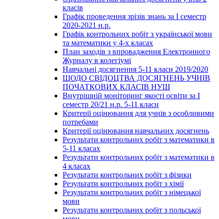
класів
Графік проведення зрізів знань за І семестр
2020-2021 н.р.
Графік контрольних робіт з української мови
та математики у 4-х класах
План заходів з впровадження Електронного
Журналу в колегіумі
Навчальні досягнення 5-11 класи 2019/2020
ЩОДО СВІДОЦТВА ДОСЯГНЕНЬ УЧНІВ
ПОЧАТКОВИХ КЛАСІВ НУШ
Внутрішній моніторинг якості освіти за І
семестр 20/21 н.р. 5-11 класи
Критерії оцінювання для учнів з особливими
потребами
Критерії оцінювання навчальних досягнень
Результати контрольних робіт з математики в
5-11 класах
Результати контрольних робіт з математики в
4 класах
Результати контрольних робіт з фізики
Результати контрольних робіт з хімії
Результати контрольних робіт з німецької
мови
Результати контрольних робіт з польської
мови