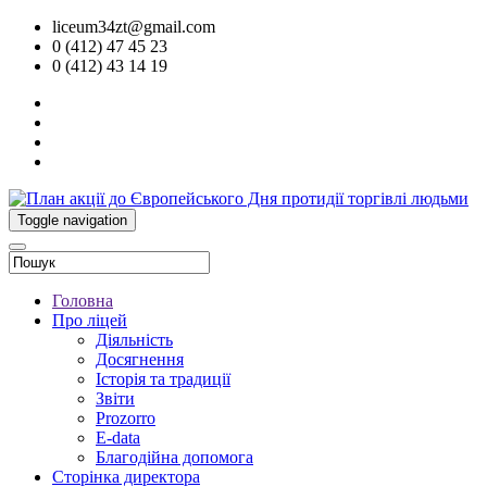
liceum34zt@gmail.com
0 (412) 47 45 23
0 (412) 43 14 19
Toggle navigation
Головна
Про ліцей
Діяльність
Досягнення
Історія та традиції
Звіти
Prozorro
E-data
Благодійна допомога
Сторінка директора