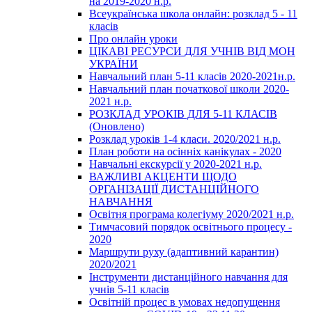
на 2019-2020 н.р.
Всеукраїнська школа онлайн: розклад 5 - 11
класів
Про онлайн уроки
ЦІКАВІ РЕСУРСИ ДЛЯ УЧНІВ ВІД МОН
УКРАЇНИ
Навчальний план 5-11 класів 2020-2021н.р.
Навчальний план початкової школи 2020-
2021 н.р.
РОЗКЛАД УРОКІВ ДЛЯ 5-11 КЛАСІВ
(Оновлено)
Розклад уроків 1-4 класи. 2020/2021 н.р.
План роботи на осінніх канікулах - 2020
Навчальні екскурсії у 2020-2021 н.р.
ВАЖЛИВІ АКЦЕНТИ ЩОДО
ОРГАНІЗАЦІЇ ДИСТАНЦІЙНОГО
НАВЧАННЯ
Освітня програма колегіуму 2020/2021 н.р.
Тимчасовий порядок освітнього процесу -
2020
Маршрути руху (адаптивний карантин)
2020/2021
Інструменти дистанційного навчання для
учнів 5-11 класів
Освітній процес в умовах недопущення