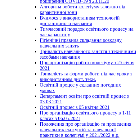
поширення COVID-19 з 23.11.20
Алгоритм роботи колегіуму залежно від
карантинної зони
Вчимося з використанням технологій
дистанційного навчання
Тимчасовий порядок освітнього процесу на
час карантину
Гігієнічні правила складання розкладу
навчальних занять
Тривалість навчального заняття з технічними
засобами навчання
Про організацію роботи колегіуму з 25 січня
2021
Тривалість та форми роботи під час уроку з
використанням дист. техн.
Освітній процес у складних погодних
умовах
Департамент освіти про освітній процес з
03.03.2021
Освітній процес з 05 квітня 2021
Про організацію освітнього процесу в 1-11
класах з 06.05.2021
Положення про організацію та проведення
навчальних екскурсій та навчальної
практики в колегіумі у 2021/2022 н.р.