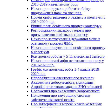
2018-2019 навчальному році
Наказ про підсумки роботи з обліку
продовження навч. та працевл.
Норми орфографічного режиму в колегіумі у
2019-2020 н.р.
Річний план освітнього процесу колегіуму
Розпорядження міського голови про
призупинення освітнього процесу
Наказ про застосування державної мови в
освітньому процесі ЖМК
Наказ про призупинення освітнього процесу
в колегіумі
Контрольні роботи у 5-11 класах за І семестр
Наказ про організацію освітнього процесу у
2019-2020 н.р.
Графік контрольних робіт 1-4 класів 2019-
2020 н.р.
Впровадження електронного журналу
Академічна доброчесність: принципи
Апробація тестових завдань ЗНО з біології
Положення про академічну доброчесність
Положення про внутрішню систему
забезпечення якості освіти
Про затвердження мережі класів колегіуму