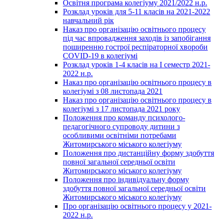
Освітня програма колегіуму 2021/2022 н.р.
Розклад уроків для 5-11 класів на 2021-2022
навчальний рік
Наказ про організацію освітнього процесу
під час впровадження заходів із запобігання
поширенню гострої респіраторної хвороби
COVID-19 в колегіумі
Розклад уроків 1-4 класів на І семестр 2021-
2022 н.р.
Наказ про організацію освітнього процесу в
колегіумі з 08 листопада 2021
Наказ про організацію освітнього процесу в
колегіумі з 17 листопада 2021 року
Положення про команду психолого-
педагогічного супроводу дитини з
особливими освітніми потребами
Житомирського міського колегіуму
Положення про дистанційну форму здобуття
повної загальної середньої освіти
Житомирського міського колегіуму
Положення про індивідуальну форму
здобуття повної загальної середньої освіти
Житомирського міського колегіуму
Про організацію освітнього процесу у 2021-
2022 н.р.