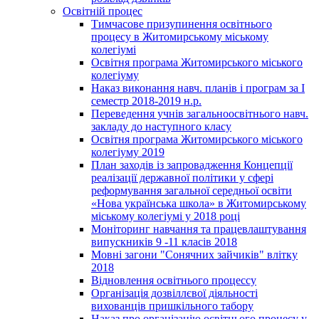
Освітній процес
Тимчасове призупинення освітнього
процесу в Житомирському міському
колегіумі
Освітня програма Житомирського міського
колегіуму
Наказ виконання навч. планів і програм за І
семестр 2018-2019 н.р.
Переведення учнів загальноосвітнього навч.
закладу до наступного класу
Освітня програма Житомирського міського
колегіуму 2019
План заходів із запровадження Концепції
реалізації державної політики у сфері
реформування загальної середньої освіти
«Нова українська школа» в Житомирському
міському колегіумі у 2018 році
Моніторинг навчання та працевлаштування
випускників 9 -11 класів 2018
Мовні загони "Сонячних зайчиків" влітку
2018
Відновлення освітнього процессу
Організація дозвіллєвої діяльності
вихованців пришкільного табору
Наказ про організацію освітнього процесу у