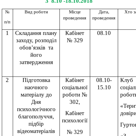
З 8.10 -18.10.2018
№
Вид роботи
Місце
Дата,
Хто з
проведення
проведення
п/п
1
Складання плану
Кабінет
08.10
заходу, розподіл
№ 329
обов’язків та
його
затвердження
2
Підготовка
Кабінет
08.10-
Клуб
наочного
соціальної
15.10
соціал
матеріалу до
роботи №
робот
Дня
302,
«Тери
психологічного
Кабінет
довір
благополуччя,
психології
підбір
Гурто
відеоматеріалів
№ 329
«З