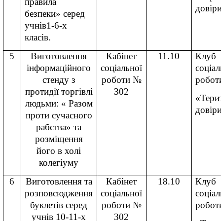
правила
довір
безпеки» серед
учнів1-6-х
класів.
5
Виготовлення
Кабінет
11.10
Клуб
інформаційного
соціальної
соціал
стенду з
роботи №
робот
протидії торгівлі
302
«Тери
людьми: « Разом
довір
проти сучасного
рабства» та
розміщення
його в холі
колегіуму
6
Виготовлення та
Кабінет
18.10
Клуб
розповсюдження
соціальної
соціал
буклетів серед
роботи №
робот
учнів 10-11-х
302