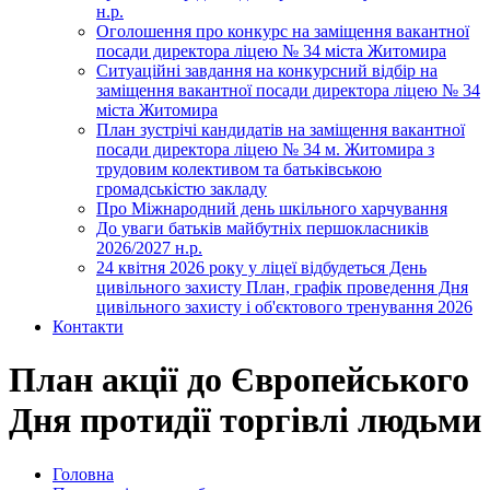
н.р.
Оголошення про конкурс на заміщення вакантної
посади директора ліцею № 34 міста Житомира
Ситуаційні завдання на конкурсний відбір на
заміщення вакантної посади директора ліцею № 34
міста Житомира
План зустрічі кандидатів на заміщення вакантної
посади директора ліцею № 34 м. Житомира з
трудовим колективом та батьківською
громадськістю закладу
Про Міжнародний день шкільного харчування
До уваги батьків майбутніх першокласників
2026/2027 н.р.
24 квітня 2026 року у ліцеї відбудеться День
цивільного захисту План, графік проведення Дня
цивільного захисту і об'єктового тренування 2026
Контакти
План акції до Європейського
Дня протидії торгівлі людьми
Головна