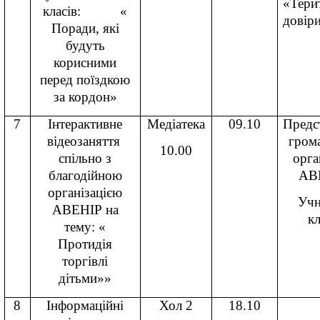
«Тери
класів: «
довір
Поради, які
будуть
корисними
перед поїздкою
за кордон»
7
Інтерактивне
Медіатека
09.10
Предс
відеозаняття
гром
10.00
спільно з
орга
благодійною
АВ
організацією
Учн
АВЕНІР на
к
тему: «
Протидія
торгівлі
дітьми»»
8
Інформаційні
Хол 2
18.10