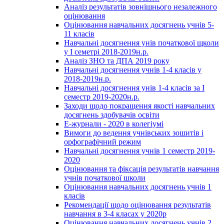
Аналіз результатів зовнішнього незалежного
оцінювання
Оцінювання навчальних досягнень учнів 5-
11 класів
Навчальні досягнення унів початкової щколи
у І семетрі 2018-2019н.р.
Аналіз ЗНО та ДПА 2019 року
Навчальні досягнення учнів 1-4 класів у
2018-2019н.р.
Навчальні досягнення унів 1-4 класів за І
семестр 2019-2020н.р.
Заходи щодо покращення якості навчальних
досягнень здобувачів освіти
Е-журнали - 2020 в колегіумі
Вимоги до ведення учнівських зошитів і
орфографічний режим
Навчальні досягнення учнів 1 семестр 2019-
2020
Оцінювання та фіксація результатів навчання
учнів початкової школи
Оцінювання навчальних досягнень учнів 1
класів
Рекомендації щодо оцінювання результатів
навчання в 3-4 класах у 2020р
Оцінювання навчальних досягнень учнів 2