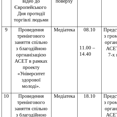
відео до
поверху
Європейського
Дня протидії
торгівлі людьми
9
Проведення
Медіатека
08.10
Предс
тренінгового
з гро
заняття спільно
орган
11.00 –
з благодійною
АСЕТ
14.40
оргнанізацією
7-х 
АСЕТ в рамках
проекту
«Університет
здорової
молоді».
10
Проведення
Медіатека
18.10
Предс
тренінгового
з гро
заняття спільно
орган
з благодійною
АСЕТ