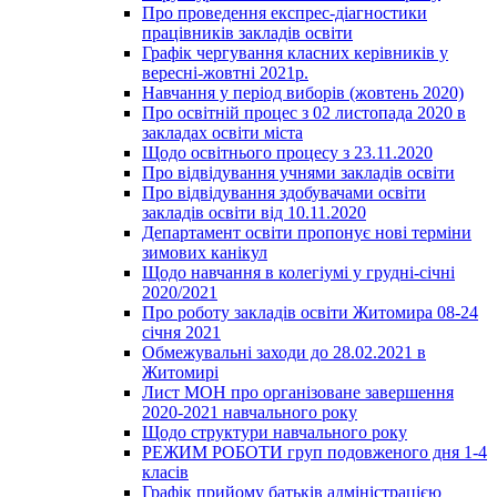
Про проведення експрес-діагностики
працівників закладів освіти
Графік чергування класних керівників у
вересні-жовтні 2021р.
Навчання у період виборів (жовтень 2020)
Про освітній процес з 02 листопада 2020 в
закладах освіти міста
Щодо освітнього процесу з 23.11.2020
Про відвідування учнями закладів освіти
Про відвідування здобувачами освіти
закладів освіти від 10.11.2020
Департамент освіти пропонує нові терміни
зимових канікул
Щодо навчання в колегіумі у грудні-січні
2020/2021
Про роботу закладів освіти Житомира 08-24
січня 2021
Обмежувальні заходи до 28.02.2021 в
Житомирі
Лист МОН про організоване завершення
2020-2021 навчального року
Щодо структури навчального року
РЕЖИМ РОБОТИ груп подовженого дня 1-4
класів
Графік прийому батьків адміністрацією