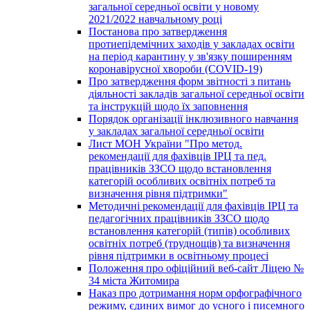
загальної середньої освіти у новому
2021/2022 навчальному році
Постанова про затвердження
протиепідемічних заходів у закладах освіти
на період карантину у зв'язку поширенням
коронавірусної хвороби (COVID-19)
Про затвердження форм звітності з питань
діяльності закладів загальної середньої освіти
та інструкцій щодо їх заповнення
Порядок організації інклюзивного навчання
у закладах загальної середньої освіти
Лист МОН України "Про метод.
рекомендації для фахівців ІРЦ та пед.
працівників ЗЗСО щодо встановлення
категорій особливих освітніх потреб та
визначення рівня підтримки"
Методичні рекомендації для фахівців ІРЦ та
педагогічних працівників ЗЗСО щодо
встановлення категорій (типів) особливих
освітніх потреб (труднощів) та визначення
рівня підтримки в освітньому процесі
Положення про офіційний веб-сайт Ліцею №
34 міста Житомира
Наказ про дотримання норм орфографічного
режиму, єдиних вимог до усного і писемного