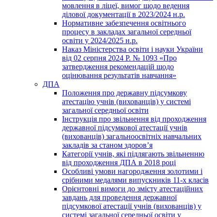
мовлення в ліцеї, вимог щодо ведення
ділової документації в 2023/2024 н.р.
Нормативне забезпечення освітнього
процесу в закладах загальної середньої
освіти у 2024/2025 н.р.
Наказ Міністерства освіти і науки України
від 02 серпня 2024 Р. № 1093 «Про
затвердження рекомендацій щодо
оцінювання результатів навчання»
ДПА
Положення про державну підсумкову
атестацію учнів (вихованців) у системі
загальної середньої освіти
Інструкція про звільнення від проходження
державної підсумкової атестації учнів
(вихованців) загальноосвітніх навчальних
закладів за станом здоров’я
Категорії учнів, які підлягають звільненню
від проходження ДПА в 2018 році
Особливі умови нагородження золотими і
срібними медалями випускників 11-х класів
Орієнтовні вимоги до змісту атестаційних
завдань для проведення державної
підсумкової атестації учнів (вихованців) у
системі загальної середньої освіти у