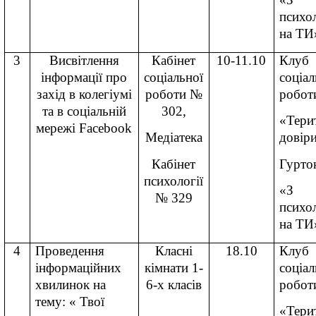
психо
на ТИ
3
Висвітлення
Кабінет
10-11.10
Клуб
інформації про
соціальної
соціал
захід в колегіумі
роботи №
робот
та в соціальній
302,
«Тери
мережі
Facebook
Медіатека
довір
Кабінет
Гурто
психології
«З
№ 329
психо
на ТИ
4
Проведення
Класні
18.10
Клуб
інформаційних
кімнати 1-
соціал
хвилинок на
6-х класів
робот
тему: « Твої
«Тери