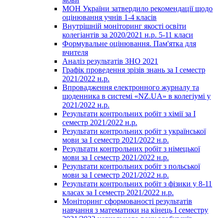
МОН України затвердило рекомендації щодо
оцінювання учнів 1-4 класів
Внутрішній моніторинг якості освіти
колегіантів за 2020/2021 н.р. 5-11 класи
Формувальне оцінювання. Пам'ятка для
вчителя
Аналіз результатів ЗНО 2021
Графік проведення зрізів знань за І семестр
2021/2022 н.р.
Впровадження електронного журналу та
щоденника в системі «NZ.UA» в колегіумі у
2021/2022 н.р.
Результати контрольних робіт з хімії за І
семестр 2021/2022 н.р.
Результати контрольних робіт з української
мови за І семестр 2021/2022 н.р.
Результати контрольних робіт з німецької
мови за І семестр 2021/2022 н.р.
Результати контрольних робіт з польської
мови за І семестр 2021/2022 н.р.
Результати контрольних робіт з фізики у 8-11
класах за І семестр 2021/2022 н.р.
Моніторинг сформованості результатів
навчання з математики на кінець І семестру