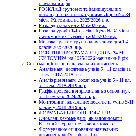
навчальний рік
РОЗКЛАД групових та індивідуальних
логопедичних занять з учнями Ліцею No 34
міста Житомира на 2025/2026 н.р.
Розклад уроків на 2025/2026 н.р.
Розклад уроків 1-4 класів Ліцею № 34 міста
Житомира на І семестр 2025/2026 н.р.
Мережа і режим груп подовженого дня 1-4
класів 2025/2026 н.р.
ОСВІТНЯ ПРОГРАМА ЛІЦЕЮ № 34 М.
ЖИТОМИРА на 2025/2026 навчальний рік
Система оцінювання навчальних досягнень
Аналіз навч. досягнень учнів 5 - 11 класів за
1 сем. 2017-2018 н.р.
Аналіз рівня навч. досягнень учнів 5 - 11 кл.
за І сем. 2018-2019 н.р.
Графік проведення зрізів знань з основ наук
за ІІ семестр 2024/2025 н.р.
Моніторинг навчальних досягнень учнів 5-11
класів у 2018-2019 н.р.
ФОРМУВАЛЬНЕ ОЦІНЮВАННЯ
Оновлені рекомендації, як заповнювати
Класний журнал початкових класів
Формувальне оцінювання навчальних
досягнень здобувачів освіти