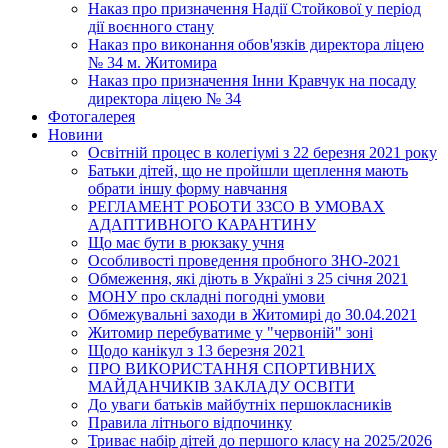
Наказ про призначення Надії Стойкової у період
дії воєнного стану
Наказ про виконання обов'язків директора ліцею
№ 34 м. Житомира
Наказ про призначення Інни Кравчук на посаду
директора ліцею № 34
Фотогалерея
Новини
Освітній процес в колегіумі з 22 березня 2021 року
Батьки дітей, що не пройшли щеплення мають
обрати іншу форму навчання
РЕГЛАМЕНТ РОБОТИ ЗЗСО В УМОВАХ
АДАПТИВНОГО КАРАНТИНУ
Що має бути в рюкзаку учня
Особливості проведення пробного ЗНО-2021
Обмеження, які діють в Україні з 25 січня 2021
МОНУ про складні погодні умови
Обмежувальні заходи в Житомирі до 30.04.2021
Житомир перебуватиме у "червоній" зоні
Щодо канікул з 13 березня 2021
ПРО ВИКОРИСТАННЯ СПОРТИВНИХ
МАЙДАНЧИКІВ ЗАКЛАДУ ОСВІТИ
До уваги батьків майбутніх першокласників
Правила літнього відпочинку
Триває набір дітей до першого класу на 2025/2026