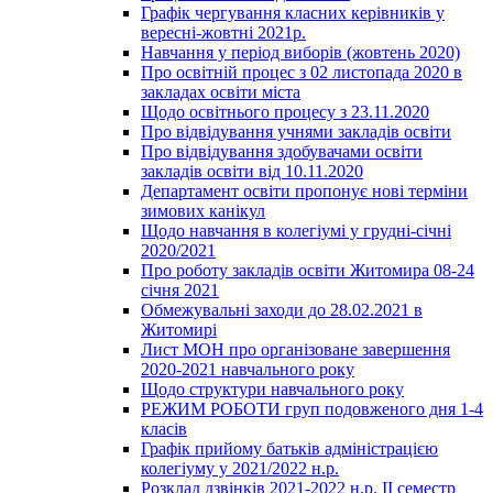
Графік чергування класних керівників у
вересні-жовтні 2021р.
Навчання у період виборів (жовтень 2020)
Про освітній процес з 02 листопада 2020 в
закладах освіти міста
Щодо освітнього процесу з 23.11.2020
Про відвідування учнями закладів освіти
Про відвідування здобувачами освіти
закладів освіти від 10.11.2020
Департамент освіти пропонує нові терміни
зимових канікул
Щодо навчання в колегіумі у грудні-січні
2020/2021
Про роботу закладів освіти Житомира 08-24
січня 2021
Обмежувальні заходи до 28.02.2021 в
Житомирі
Лист МОН про організоване завершення
2020-2021 навчального року
Щодо структури навчального року
РЕЖИМ РОБОТИ груп подовженого дня 1-4
класів
Графік прийому батьків адміністрацією
колегіуму у 2021/2022 н.р.
Розклад дзвінків 2021-2022 н.р. ІІ семестр