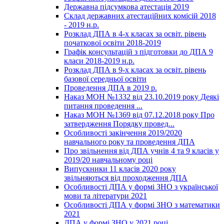
Державна підсумкова атестація 2019
Склад державних атестаційних комісій 2018
- 2019 н.р.
Розклад ДПА в 4-х класах за освіт. рівень
початкової освіти 2018-2019
Графік консультацій з підготовки до ДПА 9
класи 2018-2019 н.р.
Розклад ДПА в 9-х класах за освіт. рівень
базової середньої освіти
Проведення ДПА в 2019 р.
Наказ МОН №1332 від 23.10.2019 року Деякі
питання проведення ...
Наказ МОН №1369 від 07.12.2018 року Про
затвердження Порядку провед...
Особливості закінчення 2019/2020
навчального року та проведення ДПА
Про звільнення від ДПА учнів 4 та 9 класів у
2019/20 навчальному році
Випускники 11 класів 2020 року
звільняються від проходження ДПА
Особливості ДПА у формі ЗНО з української
мови та літератури 2021
Особливості ДПА у формі ЗНО з математики
2021
ДПА у формі ЗНО у 2021 році