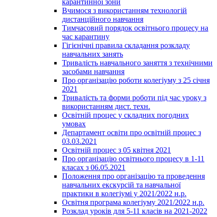
карантинної зони
Вчимося з використанням технологій
дистанційного навчання
Тимчасовий порядок освітнього процесу на
час карантину
Гігієнічні правила складання розкладу
навчальних занять
Тривалість навчального заняття з технічними
засобами навчання
Про організацію роботи колегіуму з 25 січня
2021
Тривалість та форми роботи під час уроку з
використанням дист. техн.
Освітній процес у складних погодних
умовах
Департамент освіти про освітній процес з
03.03.2021
Освітній процес з 05 квітня 2021
Про організацію освітнього процесу в 1-11
класах з 06.05.2021
Положення про організацію та проведення
навчальних екскурсій та навчальної
практики в колегіумі у 2021/2022 н.р.
Освітня програма колегіуму 2021/2022 н.р.
Розклад уроків для 5-11 класів на 2021-2022