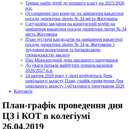
Триває набір дітей до першого класу на 2025/2026
н.р.
Оголошення про конкурс на заміщення вакантної
посади директора ліцею № 34 міста Житомира
Ситуаційні завдання на конкурсний відбір на
заміщення вакантної посади директора ліцею № 34
міста Житомира
План зустрічі кандидатів на заміщення вакантної
посади директора ліцею № 34 м. Житомира з
трудовим колективом та батьківською
громадськістю закладу
Про Міжнародний день шкільного харчування
До уваги батьків майбутніх першокласників
2026/2027 н.р.
24 квітня 2026 року у ліцеї відбудеться День
цивільного захисту План, графік проведення Дня
цивільного захисту і об'єктового тренування 2026
Контакти
План-графік проведення дня
ЦЗ і КОТ в колегіумі
26.04.2019