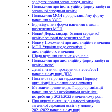
здобуття повної загал. серед. освіти
Положення про інституційну форму здобуття
загальної середньої освіти
Положення МОН про дистанційну форму
навчання в ЗЗСО
Індивідуальна форма навчання в школі -
роз'яснення МОН
Новий Держстандарт базової середньої
освіти: основні положення за 5 хв
Нове у Положенні про дистанційне навчання
МОН України щодо організації
дистанційного навчання
Щодо ведення класних журналів
Положення про дистанційну форму здобуття
освіти (нове)
Деякі питання проведення в 2020/2021
навчальному році ДПА
Постанова про затвердження Порядку
організації інклюзивного навчання
Методичні рекомендації щодо організації
навчання осіб з особливими освітніми
потребами у 2021/2022 навчальному році
Про окремі питання діяльності закладів
загальної середньої освіти у новому
2021/2022 навчальному році