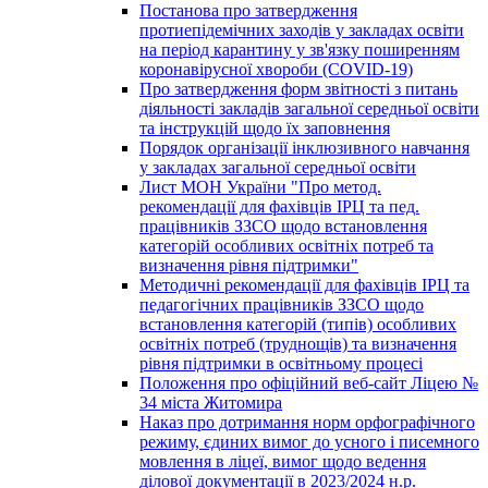
Постанова про затвердження
протиепідемічних заходів у закладах освіти
на період карантину у зв'язку поширенням
коронавірусної хвороби (COVID-19)
Про затвердження форм звітності з питань
діяльності закладів загальної середньої освіти
та інструкцій щодо їх заповнення
Порядок організації інклюзивного навчання
у закладах загальної середньої освіти
Лист МОН України "Про метод.
рекомендації для фахівців ІРЦ та пед.
працівників ЗЗСО щодо встановлення
категорій особливих освітніх потреб та
визначення рівня підтримки"
Методичні рекомендації для фахівців ІРЦ та
педагогічних працівників ЗЗСО щодо
встановлення категорій (типів) особливих
освітніх потреб (труднощів) та визначення
рівня підтримки в освітньому процесі
Положення про офіційний веб-сайт Ліцею №
34 міста Житомира
Наказ про дотримання норм орфографічного
режиму, єдиних вимог до усного і писемного
мовлення в ліцеї, вимог щодо ведення
ділової документації в 2023/2024 н.р.