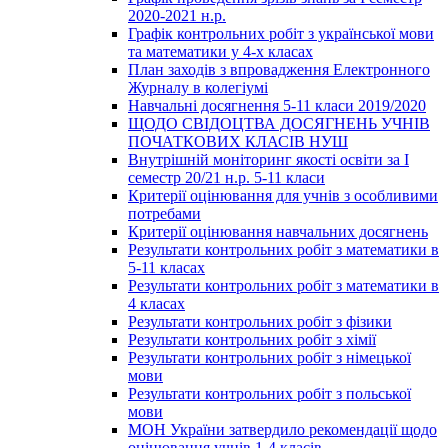
2020-2021 н.р.
Графік контрольних робіт з української мови
та математики у 4-х класах
План заходів з впровадження Електронного
Журналу в колегіумі
Навчальні досягнення 5-11 класи 2019/2020
ЩОДО СВІДОЦТВА ДОСЯГНЕНЬ УЧНІВ
ПОЧАТКОВИХ КЛАСІВ НУШ
Внутрішній моніторинг якості освіти за І
семестр 20/21 н.р. 5-11 класи
Критерії оцінювання для учнів з особливими
потребами
Критерії оцінювання навчальних досягнень
Результати контрольних робіт з математики в
5-11 класах
Результати контрольних робіт з математики в
4 класах
Результати контрольних робіт з фізики
Результати контрольних робіт з хімії
Результати контрольних робіт з німецької
мови
Результати контрольних робіт з польської
мови
МОН України затвердило рекомендації щодо
оцінювання учнів 1-4 класів