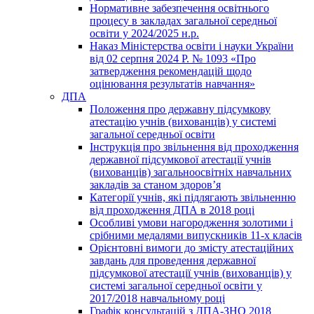
Нормативне забезпечення освітнього
процесу в закладах загальної середньої
освіти у 2024/2025 н.р.
Наказ Міністерства освіти і науки України
від 02 серпня 2024 Р. № 1093 «Про
затвердження рекомендацій щодо
оцінювання результатів навчання»
ДПА
Положення про державну підсумкову
атестацію учнів (вихованців) у системі
загальної середньої освіти
Інструкція про звільнення від проходження
державної підсумкової атестації учнів
(вихованців) загальноосвітніх навчальних
закладів за станом здоров’я
Категорії учнів, які підлягають звільненню
від проходження ДПА в 2018 році
Особливі умови нагородження золотими і
срібними медалями випускників 11-х класів
Орієнтовні вимоги до змісту атестаційних
завдань для проведення державної
підсумкової атестації учнів (вихованців) у
системі загальної середньої освіти у
2017/2018 навчальному році
Графік консультацій з ДПА-ЗНО 2018