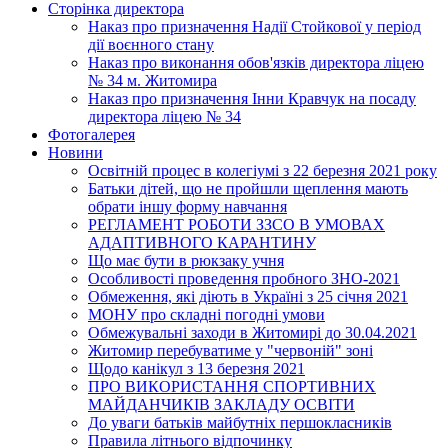
Сторінка директора
Наказ про призначення Надії Стойкової у період
дії воєнного стану
Наказ про виконання обов'язків директора ліцею
№ 34 м. Житомира
Наказ про призначення Інни Кравчук на посаду
директора ліцею № 34
Фотогалерея
Новини
Освітній процес в колегіумі з 22 березня 2021 року
Батьки дітей, що не пройшли щеплення мають
обрати іншу форму навчання
РЕГЛАМЕНТ РОБОТИ ЗЗСО В УМОВАХ
АДАПТИВНОГО КАРАНТИНУ
Що має бути в рюкзаку учня
Особливості проведення пробного ЗНО-2021
Обмеження, які діють в Україні з 25 січня 2021
МОНУ про складні погодні умови
Обмежувальні заходи в Житомирі до 30.04.2021
Житомир перебуватиме у "червоній" зоні
Щодо канікул з 13 березня 2021
ПРО ВИКОРИСТАННЯ СПОРТИВНИХ
МАЙДАНЧИКІВ ЗАКЛАДУ ОСВІТИ
До уваги батьків майбутніх першокласників
Правила літнього відпочинку