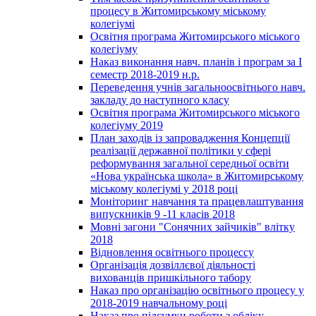
процесу в Житомирському міському
колегіумі
Освітня програма Житомирського міського
колегіуму
Наказ виконання навч. планів і програм за І
семестр 2018-2019 н.р.
Переведення учнів загальноосвітнього навч.
закладу до наступного класу
Освітня програма Житомирського міського
колегіуму 2019
План заходів із запровадження Концепції
реалізації державної політики у сфері
реформування загальної середньої освіти
«Нова українська школа» в Житомирському
міському колегіумі у 2018 році
Моніторинг навчання та працевлаштування
випускників 9 -11 класів 2018
Мовні загони "Сонячних зайчиків" влітку
2018
Відновлення освітнього процессу
Організація дозвіллєвої діяльності
вихованців пришкільного табору
Наказ про організацію освітнього процесу у
2018-2019 навчальному році
Наказ про підсумки роботи з обліку