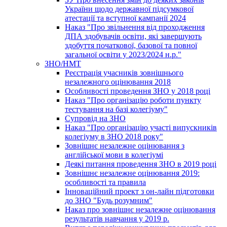
України щодо державної підсумкової
атестації та вступної кампанії 2024
Наказ "Про звільнення від проходження
ДПА здобувачів освіти, які завершують
здобуття початкової, базової та повної
загальної освіти у 2023/2024 н.р."
ЗНО/НМТ
Реєстрація учасників зовнішнього
незалежного оцінювання 2018
Особливості проведення ЗНО у 2018 році
Наказ "Про організацію роботи пункту
тестування на базі колегіуму"
Супровід на ЗНО
Наказ "Про організацію участі випускників
колегіуму в ЗНО 2018 року"
Зовнішнє незалежне оцінювання з
англійської мови в колегіумі
Деякі питання проведення ЗНО в 2019 році
Зовнішнє незалежне оцінювання 2019:
особливості та правила
Інноваційний проект з он-лайн підготовки
до ЗНО "Будь розумним"
Наказ про зовнішнє незалежне оцінювання
результатів навчання у 2019 р.