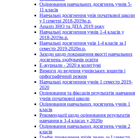
Оцінювання навчальних досягнень учнів 5-
11 класів
Навчальні досягнення унів початкової щколи
у І семетрі 2018-2019н.р.
Аналіз ЗНО та ДПА 2019 року
Навчальні досягнення учнів 1-4 класів у
2018-2019н.р.
Навчальні досягнення унів 1-4 класів за І
семестр 2019-2020н.р.
Заходи щодо покращення якості навчальних
досягнень здобувачів освіти
Е-журнали - 2020 в колегіумі
Вимоги до ведення учнівських зошитів і
орфографічний режим
Навчальні досягнення учнів 1 семестр 2019-
2020
Оцінювання та фіксація результатів навчання
учнів початкової школи
Оцінювання навчальних досягнень учнів 1
класів
Рекомендації щодо оцінювання результатів
навчання в 3-4 класах у 2020р
Оцінювання навчальних досягнень учнів 2
класів
Графік проведення зрізів знань за І семестр