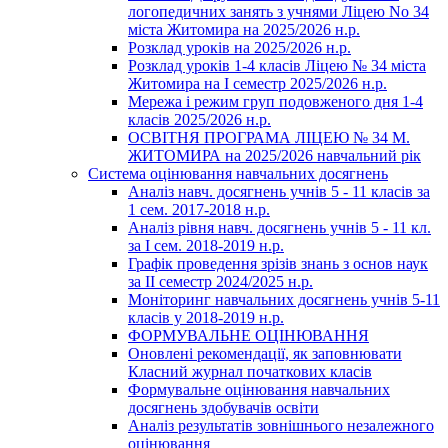
логопедичних занять з учнями Ліцею No 34
міста Житомира на 2025/2026 н.р.
Розклад уроків на 2025/2026 н.р.
Розклад уроків 1-4 класів Ліцею № 34 міста
Житомира на І семестр 2025/2026 н.р.
Мережа і режим груп подовженого дня 1-4
класів 2025/2026 н.р.
ОСВІТНЯ ПРОГРАМА ЛІЦЕЮ № 34 М.
ЖИТОМИРА на 2025/2026 навчальний рік
Система оцінювання навчальних досягнень
Аналіз навч. досягнень учнів 5 - 11 класів за
1 сем. 2017-2018 н.р.
Аналіз рівня навч. досягнень учнів 5 - 11 кл.
за І сем. 2018-2019 н.р.
Графік проведення зрізів знань з основ наук
за ІІ семестр 2024/2025 н.р.
Моніторинг навчальних досягнень учнів 5-11
класів у 2018-2019 н.р.
ФОРМУВАЛЬНЕ ОЦІНЮВАННЯ
Оновлені рекомендації, як заповнювати
Класний журнал початкових класів
Формувальне оцінювання навчальних
досягнень здобувачів освіти
Аналіз результатів зовнішнього незалежного
оцінювання