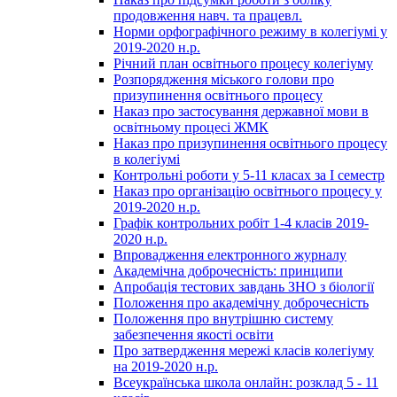
продовження навч. та працевл.
Норми орфографічного режиму в колегіумі у
2019-2020 н.р.
Річний план освітнього процесу колегіуму
Розпорядження міського голови про
призупинення освітнього процесу
Наказ про застосування державної мови в
освітньому процесі ЖМК
Наказ про призупинення освітнього процесу
в колегіумі
Контрольні роботи у 5-11 класах за І семестр
Наказ про організацію освітнього процесу у
2019-2020 н.р.
Графік контрольних робіт 1-4 класів 2019-
2020 н.р.
Впровадження електронного журналу
Академічна доброчесність: принципи
Апробація тестових завдань ЗНО з біології
Положення про академічну доброчесність
Положення про внутрішню систему
забезпечення якості освіти
Про затвердження мережі класів колегіуму
на 2019-2020 н.р.
Всеукраїнська школа онлайн: розклад 5 - 11