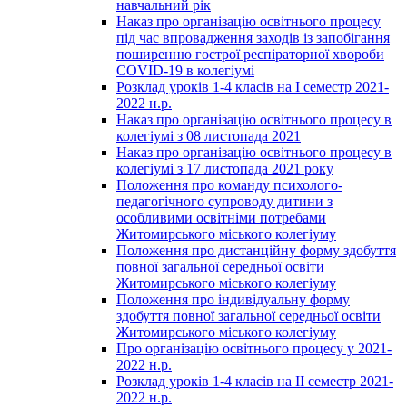
навчальний рік
Наказ про організацію освітнього процесу
під час впровадження заходів із запобігання
поширенню гострої респіраторної хвороби
COVID-19 в колегіумі
Розклад уроків 1-4 класів на І семестр 2021-
2022 н.р.
Наказ про організацію освітнього процесу в
колегіумі з 08 листопада 2021
Наказ про організацію освітнього процесу в
колегіумі з 17 листопада 2021 року
Положення про команду психолого-
педагогічного супроводу дитини з
особливими освітніми потребами
Житомирського міського колегіуму
Положення про дистанційну форму здобуття
повної загальної середньої освіти
Житомирського міського колегіуму
Положення про індивідуальну форму
здобуття повної загальної середньої освіти
Житомирського міського колегіуму
Про організацію освітнього процесу у 2021-
2022 н.р.
Розклад уроків 1-4 класів на ІІ семестр 2021-
2022 н.р.