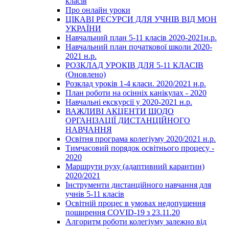
класів
Про онлайн уроки
ЦІКАВІ РЕСУРСИ ДЛЯ УЧНІВ ВІД МОН
УКРАЇНИ
Навчальний план 5-11 класів 2020-2021н.р.
Навчальний план початкової школи 2020-
2021 н.р.
РОЗКЛАД УРОКІВ ДЛЯ 5-11 КЛАСІВ
(Оновлено)
Розклад уроків 1-4 класи. 2020/2021 н.р.
План роботи на осінніх канікулах - 2020
Навчальні екскурсії у 2020-2021 н.р.
ВАЖЛИВІ АКЦЕНТИ ЩОДО
ОРГАНІЗАЦІЇ ДИСТАНЦІЙНОГО
НАВЧАННЯ
Освітня програма колегіуму 2020/2021 н.р.
Тимчасовий порядок освітнього процесу -
2020
Маршрути руху (адаптивний карантин)
2020/2021
Інструменти дистанційного навчання для
учнів 5-11 класів
Освітній процес в умовах недопущення
поширення COVID-19 з 23.11.20
Алгоритм роботи колегіуму залежно від