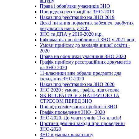
вступу
Права і обов'язки учасників ЗНО
Процедура реєстрації на ЗНО-2019
Наказ про реєстрацію на ЗНО 2019
Деякі питання норматив. забезпеч. здобутих
результатів навч. у ЗСО
ЗНО та ДПА у 2019-2020 н.р.
Інформація про особливості ЗНО у 2021 році
Умови прийому до закладів вищої освіти -
2020
Права на обов’язки учасників ЗНО-2020
Графік прийому реєстраційних документів
на ЗНО 2020
11-класники вже обрали предмети для
складання ЗНО-2020
Наказ про реєстрацію на ЗНО 2020
ЗНО 2020 : умови, графік, підготовка
ЯК ВПОРАТИСЯ З НАПРУГОЮ ТА
СТРЕСОМ ПЕРЕД ЗНО
Про відтермінування пробного ЗНО
Графік проведення ЗНО - 2020
ЗНО-2020. До уваги учнів 11-х класів!
Протиепідемічні заходи при проведенні
ЗНО-2020
ЗНО в умовах карантину