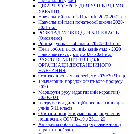
Про онлайн уроки
ЦІКАВІ РЕСУРСИ ДЛЯ УЧНІВ ВІД МОН
УКРАЇНИ
Навчальний план 5-11 класів 2020-2021н.р.
Навчальний план початкової школи 2020-
2021 н.р.
РОЗКЛАД УРОКІВ ДЛЯ 5-11 КЛАСІВ
(Оновлено)
Розклад уроків 1-4 класи. 2020/2021 н.р.
План роботи на осінніх канікулах - 2020
Навчальні екскурсії у 2020-2021 н.р.
ВАЖЛИВІ АКЦЕНТИ ЩОДО
ОРГАНІЗАЦІЇ ДИСТАНЦІЙНОГО
НАВЧАННЯ
Освітня програма колегіуму 2020/2021 н.р.
Тимчасовий порядок освітнього процесу -
2020
Маршрути руху (адаптивний карантин)
2020/2021
Інструменти дистанційного навчання для
учнів 5-11 класів
Освітній процес в умовах недопущення
поширення COVID-19 з 23.11.20
Алгоритм роботи колегіуму залежно від
карантинної зони