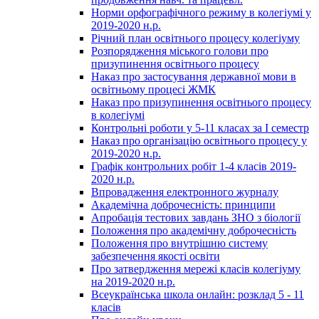
Норми орфографічного режиму в колегіумі у
2019-2020 н.р.
Річний план освітнього процесу колегіуму
Розпорядження міського голови про
призупинення освітнього процесу
Наказ про застосування державної мови в
освітньому процесі ЖМК
Наказ про призупинення освітнього процесу
в колегіумі
Контрольні роботи у 5-11 класах за І семестр
Наказ про організацію освітнього процесу у
2019-2020 н.р.
Графік контрольних робіт 1-4 класів 2019-
2020 н.р.
Впровадження електронного журналу
Академічна доброчесність: принципи
Апробація тестових завдань ЗНО з біології
Положення про академічну доброчесність
Положення про внутрішню систему
забезпечення якості освіти
Про затвердження мережі класів колегіуму
на 2019-2020 н.р.
Всеукраїнська школа онлайн: розклад 5 - 11
класів