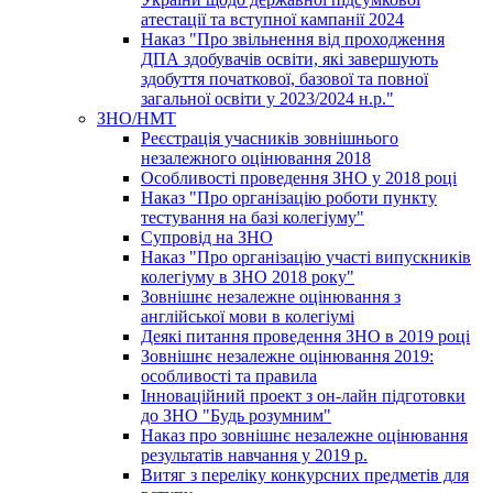
атестації та вступної кампанії 2024
Наказ "Про звільнення від проходження
ДПА здобувачів освіти, які завершують
здобуття початкової, базової та повної
загальної освіти у 2023/2024 н.р."
ЗНО/НМТ
Реєстрація учасників зовнішнього
незалежного оцінювання 2018
Особливості проведення ЗНО у 2018 році
Наказ "Про організацію роботи пункту
тестування на базі колегіуму"
Супровід на ЗНО
Наказ "Про організацію участі випускників
колегіуму в ЗНО 2018 року"
Зовнішнє незалежне оцінювання з
англійської мови в колегіумі
Деякі питання проведення ЗНО в 2019 році
Зовнішнє незалежне оцінювання 2019:
особливості та правила
Інноваційний проект з он-лайн підготовки
до ЗНО "Будь розумним"
Наказ про зовнішнє незалежне оцінювання
результатів навчання у 2019 р.
Витяг з переліку конкурсних предметів для