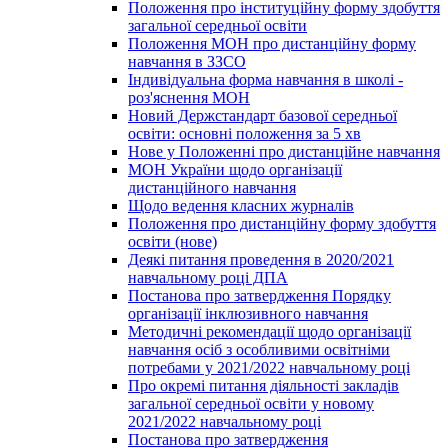
Положення про інституційну форму здобуття
загальної середньої освіти
Положення МОН про дистанційну форму
навчання в ЗЗСО
Індивідуальна форма навчання в школі -
роз'яснення МОН
Новий Держстандарт базової середньої
освіти: основні положення за 5 хв
Нове у Положенні про дистанційне навчання
МОН України щодо організації
дистанційного навчання
Щодо ведення класних журналів
Положення про дистанційну форму здобуття
освіти (нове)
Деякі питання проведення в 2020/2021
навчальному році ДПА
Постанова про затвердження Порядку
організації інклюзивного навчання
Методичні рекомендації щодо організації
навчання осіб з особливими освітніми
потребами у 2021/2022 навчальному році
Про окремі питання діяльності закладів
загальної середньої освіти у новому
2021/2022 навчальному році
Постанова про затвердження