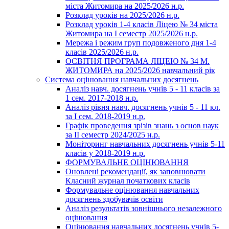
міста Житомира на 2025/2026 н.р.
Розклад уроків на 2025/2026 н.р.
Розклад уроків 1-4 класів Ліцею № 34 міста
Житомира на І семестр 2025/2026 н.р.
Мережа і режим груп подовженого дня 1-4
класів 2025/2026 н.р.
ОСВІТНЯ ПРОГРАМА ЛІЦЕЮ № 34 М.
ЖИТОМИРА на 2025/2026 навчальний рік
Система оцінювання навчальних досягнень
Аналіз навч. досягнень учнів 5 - 11 класів за
1 сем. 2017-2018 н.р.
Аналіз рівня навч. досягнень учнів 5 - 11 кл.
за І сем. 2018-2019 н.р.
Графік проведення зрізів знань з основ наук
за ІІ семестр 2024/2025 н.р.
Моніторинг навчальних досягнень учнів 5-11
класів у 2018-2019 н.р.
ФОРМУВАЛЬНЕ ОЦІНЮВАННЯ
Оновлені рекомендації, як заповнювати
Класний журнал початкових класів
Формувальне оцінювання навчальних
досягнень здобувачів освіти
Аналіз результатів зовнішнього незалежного
оцінювання
Оцінювання навчальних досягнень учнів 5-