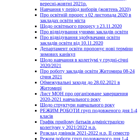
вересні-жовтні 2021р.
Навчання у період виборів (жовтень 2020)
Про освітній процес з 02 листопада 2020 в
закладах освіти міста
Щодо освітнього процесу з 23.11.2020
Про відвідування учнями закладів освіти
Про відвідування здобувачами освіти
закладів освіти від 10.11.2020
Департамент освіти пропонує нові терміни
зимових канікул
Щодо навчання в колегіумі у грудні-січні
2020/2021
Про роботу закладів освіти Житомира 08-24
січня 2021
Обмежувальні заходи до 28.02.2021 в
Житомирі
Лист МОН про організоване завершення
2020-2021 навчального року
Щодо структури навчального року
РЕЖИМ РОБОТИ груп подовженого дня 1-4
класів
Графік прийому батьків адміністрацією
колегіуму у 2021/2022 н.р.
Розклад дзвінків 2021-2022 н.р. ІІ семестр
Режим роботи груп подовженого дня 1-4