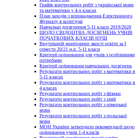
Графік контрольних робіт з української мови
та математики у 4-х класах
План заходів з впровадження Електронного
Журналу в колегіумі
Навчальні досягнення 5-11 класи 2019/2020
ЩОДО СВІДОЦТВА ДОСЯГНЕНЬ УЧНІВ
ПОЧАТКОВИХ КЛАСІВ НУШ
Внутрішній моніторинг якості освіти за І
семестр 20/21 н.р. 5-11 класи
Критерії оцінювання для учнів з особливими
потребами
Критерії оцінювання навчальних досягнень
Результати контрольних робіт з математики в
5-11 класах
Результати контрольних робіт з математики в
4 класах
Результати контрольних робіт з фізики
Результати контрольних робіт з хімії
Результати контрольних робіт з німецької
мови
Результати контрольних робіт з польської
мови
МОН України затвердило рекомендації щодо
оцінювання учнів 1-4 класів
Внутрішній моніторинг якості освіти