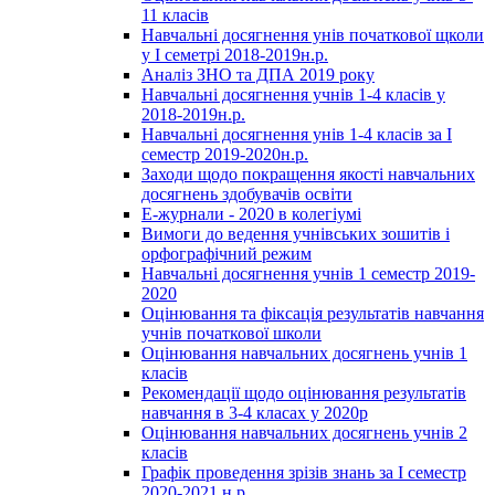
11 класів
Навчальні досягнення унів початкової щколи
у І семетрі 2018-2019н.р.
Аналіз ЗНО та ДПА 2019 року
Навчальні досягнення учнів 1-4 класів у
2018-2019н.р.
Навчальні досягнення унів 1-4 класів за І
семестр 2019-2020н.р.
Заходи щодо покращення якості навчальних
досягнень здобувачів освіти
Е-журнали - 2020 в колегіумі
Вимоги до ведення учнівських зошитів і
орфографічний режим
Навчальні досягнення учнів 1 семестр 2019-
2020
Оцінювання та фіксація результатів навчання
учнів початкової школи
Оцінювання навчальних досягнень учнів 1
класів
Рекомендації щодо оцінювання результатів
навчання в 3-4 класах у 2020р
Оцінювання навчальних досягнень учнів 2
класів
Графік проведення зрізів знань за І семестр
2020-2021 н.р.