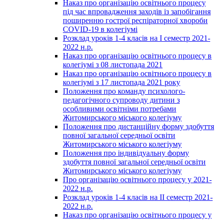
Наказ про організацію освітнього процесу
під час впровадження заходів із запобігання
поширенню гострої респіраторної хвороби
COVID-19 в колегіумі
Розклад уроків 1-4 класів на І семестр 2021-
2022 н.р.
Наказ про організацію освітнього процесу в
колегіумі з 08 листопада 2021
Наказ про організацію освітнього процесу в
колегіумі з 17 листопада 2021 року
Положення про команду психолого-
педагогічного супроводу дитини з
особливими освітніми потребами
Житомирського міського колегіуму
Положення про дистанційну форму здобуття
повної загальної середньої освіти
Житомирського міського колегіуму
Положення про індивідуальну форму
здобуття повної загальної середньої освіти
Житомирського міського колегіуму
Про організацію освітнього процесу у 2021-
2022 н.р.
Розклад уроків 1-4 класів на ІІ семестр 2021-
2022 н.р.
Наказ про організацію освітнього процесу у