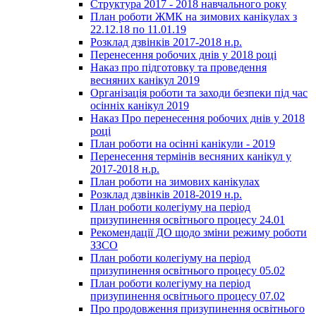
Структура 2017 - 2018 навчального року
План роботи ЖМК на зимових канікулах з
22.12.18 по 11.01.19
Розклад дзвінків 2017-2018 н.р.
Перенесення робочих днів у 2018 році
Наказ про підготовку та проведення
весняних канікул 2019
Організація роботи та заходи безпеки під час
осінніх канікул 2019
Наказ Про перенесення робочих днів у 2018
році
План роботи на осінні канікули - 2019
Перенесення термінів весняних канікул у
2017-2018 н.р.
План роботи на зимових канікулах
Розклад дзвінків 2018-2019 н.р.
План роботи колегіуму на період
призупинення освітнього процесу 24.01
Рекомендації ДО щодо зміни режиму роботи
ЗЗСО
План роботи колегіуму на період
призупинення освітнього процесу 05.02
План роботи колегіуму на період
призупинення освітнього процесу 07.02
Про продовження призупинення освітнього