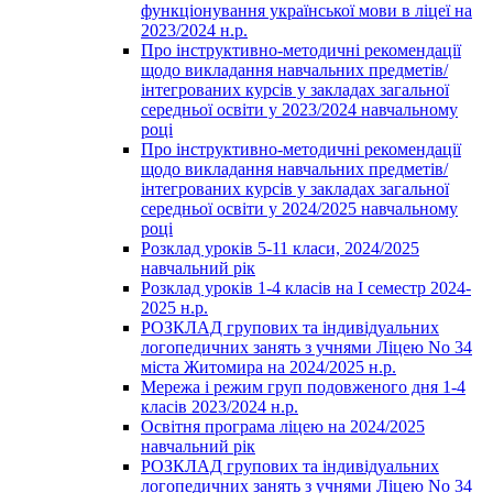
функціонування української мови в ліцеї на
2023/2024 н.р.
Про інструктивно-методичні рекомендації
щодо викладання навчальних предметів/
інтегрованих курсів у закладах загальної
середньої освіти у 2023/2024 навчальному
році
Про інструктивно-методичні рекомендації
щодо викладання навчальних предметів/
інтегрованих курсів у закладах загальної
середньої освіти у 2024/2025 навчальному
році
Розклад уроків 5-11 класи, 2024/2025
навчальний рік
Розклад уроків 1-4 класів на І семестр 2024-
2025 н.р.
РОЗКЛАД групових та індивідуальних
логопедичних занять з учнями Ліцею No 34
міста Житомира на 2024/2025 н.р.
Мережа і режим груп подовженого дня 1-4
класів 2023/2024 н.р.
Освітня програма ліцею на 2024/2025
навчальний рік
РОЗКЛАД групових та індивідуальних
логопедичних занять з учнями Ліцею No 34