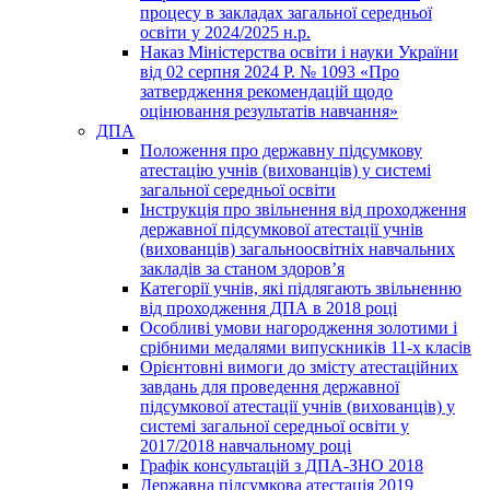
процесу в закладах загальної середньої
освіти у 2024/2025 н.р.
Наказ Міністерства освіти і науки України
від 02 серпня 2024 Р. № 1093 «Про
затвердження рекомендацій щодо
оцінювання результатів навчання»
ДПА
Положення про державну підсумкову
атестацію учнів (вихованців) у системі
загальної середньої освіти
Інструкція про звільнення від проходження
державної підсумкової атестації учнів
(вихованців) загальноосвітніх навчальних
закладів за станом здоров’я
Категорії учнів, які підлягають звільненню
від проходження ДПА в 2018 році
Особливі умови нагородження золотими і
срібними медалями випускників 11-х класів
Орієнтовні вимоги до змісту атестаційних
завдань для проведення державної
підсумкової атестації учнів (вихованців) у
системі загальної середньої освіти у
2017/2018 навчальному році
Графік консультацій з ДПА-ЗНО 2018
Державна підсумкова атестація 2019