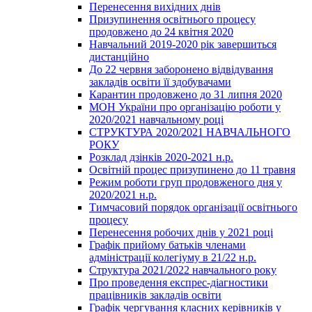
Перенесення вихідних днів
Призупинення освітнього процесу
продовжено до 24 квітня 2020
Навчальний 2019-2020 рік завершиться
дистанційно
До 22 червня заборонено відвідування
закладів освіти її здобувачами
Карантин продовжено до 31 липня 2020
МОН України про організацію роботи у
2020/2021 навчальному році
СТРУКТУРА 2020/2021 НАВЧАЛЬНОГО
РОКУ
Розклад дзінків 2020-2021 н.р.
Освітній процес призупинено до 11 травня
Режим роботи груп продовженого дня у
2020/2021 н.р.
Тимчасовий порядок організації освітнього
процесу
Перенесення робочих днів у 2021 році
Графік прийому батьків членами
адміністрації колегіуму в 21/22 н.р.
Структура 2021/2022 навчального року
Про проведення експрес-діагностики
працівників закладів освіти
Графік чергування класних керівників у