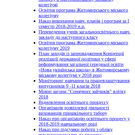
колегіумі
Освітня програма Житомирського міського
колегіуму
Наказ виконання навч. планів і програм за І
семестр 2018-2019 н.р.
Переведення учнів загальноосвітнього навч.
закладу до наступного класу
Освітня програма Житомирського міського
колегіуму 2019
План заходів із запровадження Концепції
реалізації державної політики у сфері
реформування загальної середньої освіти
«Нова українська школа» в Житомирському
міському колегіумі у 2018 році
Моніторинг навчання та працевлаштування
випускників 9 -11 класів 2018
Мовні загони "Сонячних зайчиків" влітку
2018
Відновлення освітнього процессу
Організація дозвіллєвої діяльності
вихованців пришкільного табору
Наказ про організацію освітнього процесу у
2018-2019 навчальному році
Наказ про підсумки роботи з обліку
продовження навч. та працевл.