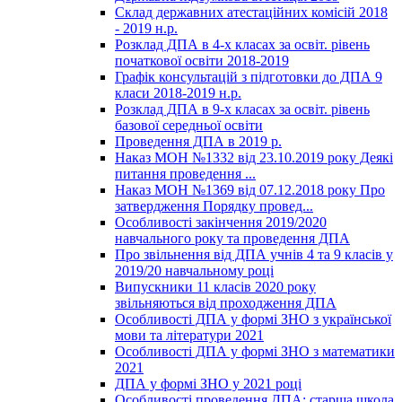
Склад державних атестаційних комісій 2018
- 2019 н.р.
Розклад ДПА в 4-х класах за освіт. рівень
початкової освіти 2018-2019
Графік консультацій з підготовки до ДПА 9
класи 2018-2019 н.р.
Розклад ДПА в 9-х класах за освіт. рівень
базової середньої освіти
Проведення ДПА в 2019 р.
Наказ МОН №1332 від 23.10.2019 року Деякі
питання проведення ...
Наказ МОН №1369 від 07.12.2018 року Про
затвердження Порядку провед...
Особливості закінчення 2019/2020
навчального року та проведення ДПА
Про звільнення від ДПА учнів 4 та 9 класів у
2019/20 навчальному році
Випускники 11 класів 2020 року
звільняються від проходження ДПА
Особливості ДПА у формі ЗНО з української
мови та літератури 2021
Особливості ДПА у формі ЗНО з математики
2021
ДПА у формі ЗНО у 2021 році
Особливості проведення ДПА: старша школа