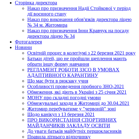
Сторінка директора
Наказ про призначення Надії Стойкової у період
дії воєнного стану
Наказ про виконання обов'язків директора ліцею
№ 34 м. Житомира
Наказ про призначення Інни Кравчук на посаду
директора ліцею № 34
Фотогалерея
Новини
Освітній процес в колегіумі з 22 березня 2021 року
Батьки дітей, що не пройшли щеплення мають
обрати іншу форму навчання
РЕГЛАМЕНТ РОБОТИ ЗЗСО В УМОВАХ
АДАПТИВНОГО КАРАНТИНУ
Що має бути в рюкзаку учня
Особливості проведення пробного ЗНО-2021
Обмеження, які діють в Україні з 25 січня 2021
МОНУ про складні погодні умови
Обмежувальні заходи в Житомирі до 30.04.2021
Житомир перебуватиме у "червоній" зоні
Щодо канікул з 13 березня 2021
ПРО ВИКОРИСТАННЯ СПОРТИВНИХ
МАЙДАНЧИКІВ ЗАКЛАДУ ОСВІТИ
До уваги батьків майбутніх першокласників
Правила літнього відпочинку