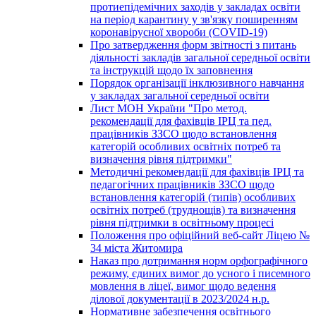
протиепідемічних заходів у закладах освіти
на період карантину у зв'язку поширенням
коронавірусної хвороби (COVID-19)
Про затвердження форм звітності з питань
діяльності закладів загальної середньої освіти
та інструкцій щодо їх заповнення
Порядок організації інклюзивного навчання
у закладах загальної середньої освіти
Лист МОН України "Про метод.
рекомендації для фахівців ІРЦ та пед.
працівників ЗЗСО щодо встановлення
категорій особливих освітніх потреб та
визначення рівня підтримки"
Методичні рекомендації для фахівців ІРЦ та
педагогічних працівників ЗЗСО щодо
встановлення категорій (типів) особливих
освітніх потреб (труднощів) та визначення
рівня підтримки в освітньому процесі
Положення про офіційний веб-сайт Ліцею №
34 міста Житомира
Наказ про дотримання норм орфографічного
режиму, єдиних вимог до усного і писемного
мовлення в ліцеї, вимог щодо ведення
ділової документації в 2023/2024 н.р.
Нормативне забезпечення освітнього