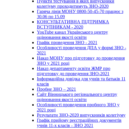
Пункти тестування в яких випускники
колегіуму проходитимуть ЗНО-2020
Гаряча лінія МОНУ 0800-50-45-70 працює з
30.06 по 15.09
КОНСУЛЬТАТИВНА ПІДТРИМКА
ВСТУПНИКАМ - 2020
YouTube канал Українського центру
оцінювання якості освіти
Графік проведення ЗНО - 2021
Особливості проведення ДПА у формі ЗНО -
2021
Наказ МОНУ про підготовку до проведення
ЗНО у 2021 році
Наказ департаменту освіти ЖМР про
підготовку до проведення ЗНО-2021
Інформаційна довідка для учнів та батьків 11
класів
Пробне ЗНО – 2021
Сайт Вінницького регіонального центру
оцінювання якості освіти
Особливості проведення пробного ЗНО у
2021 році
Результати ЗНО-2020 випускників колегіуму
Графік прийому реєстраційних документів
учнів 11-х класів - ЗНО 2021