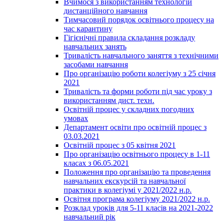
Вчимося з використанням технологій
дистанційного навчання
Тимчасовий порядок освітнього процесу на
час карантину
Гігієнічні правила складання розкладу
навчальних занять
Тривалість навчального заняття з технічними
засобами навчання
Про організацію роботи колегіуму з 25 січня
2021
Тривалість та форми роботи під час уроку з
використанням дист. техн.
Освітній процес у складних погодних
умовах
Департамент освіти про освітній процес з
03.03.2021
Освітній процес з 05 квітня 2021
Про організацію освітнього процесу в 1-11
класах з 06.05.2021
Положення про організацію та проведення
навчальних екскурсій та навчальної
практики в колегіумі у 2021/2022 н.р.
Освітня програма колегіуму 2021/2022 н.р.
Розклад уроків для 5-11 класів на 2021-2022
навчальний рік