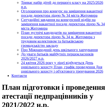
Триває набір дітей до першого класу на 2025/2026
н.р.
Оголошення про конкурс на заміщення вакантної
посади директора ліцею № 34 міста Житомира
Ситуаційні завдання на конкурсний відбір на
заміщення вакантної посади директора ліцею № 34
міста Житомира
План зустрічі кандидатів на заміщення вакантної
посади директора ліцею № 34 м. Житомира з
трудовим колективом та батьківською
громадськістю закладу
Про Міжнародний день шкільного харчування
До уваги батьків майбутніх першокласників
2026/2027 н.р.
24 квітня 2026 року у ліцеї відбудеться День
цивільного захисту План, графік проведення Дня
цивільного захисту і об'єктового тренування 2026
Контакти
План підготовки і проведення
атестації педпрацівників у
2021/2022 н.р.