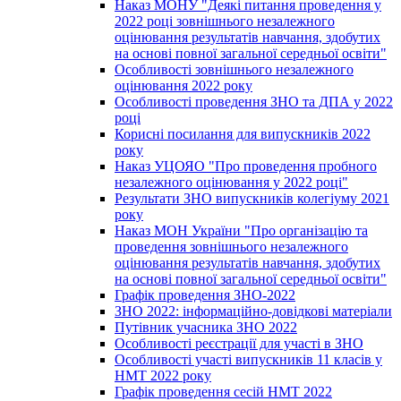
Наказ МОНУ "Деякі питання проведення у
2022 році зовнішнього незалежного
оцінювання результатів навчання, здобутих
на основі повної загальної середньої освіти"
Особливості зовнішнього незалежного
оцінювання 2022 року
Особливості проведення ЗНО та ДПА у 2022
році
Корисні посилання для випускників 2022
року
Наказ УЦОЯО "Про проведення пробного
незалежного оцінювання у 2022 році"
Результати ЗНО випускників колегіуму 2021
року
Наказ МОН України "Про організацію та
проведення зовнішнього незалежного
оцінювання результатів навчання, здобутих
на основі повної загальної середньої освіти"
Графік проведення ЗНО-2022
ЗНО 2022: інформаційно-довідкові матеріали
Путівник учасника ЗНО 2022
Особливості реєстрації для участі в ЗНО
Особливості участі випускників 11 класів у
НМТ 2022 року
Графік проведення сесій НМТ 2022