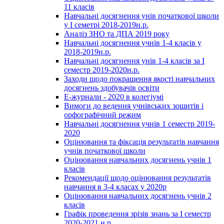
11 класів
Навчальні досягнення унів початкової щколи
у І семетрі 2018-2019н.р.
Аналіз ЗНО та ДПА 2019 року
Навчальні досягнення учнів 1-4 класів у
2018-2019н.р.
Навчальні досягнення унів 1-4 класів за І
семестр 2019-2020н.р.
Заходи щодо покращення якості навчальних
досягнень здобувачів освіти
Е-журнали - 2020 в колегіумі
Вимоги до ведення учнівських зошитів і
орфографічний режим
Навчальні досягнення учнів 1 семестр 2019-
2020
Оцінювання та фіксація результатів навчання
учнів початкової школи
Оцінювання навчальних досягнень учнів 1
класів
Рекомендації щодо оцінювання результатів
навчання в 3-4 класах у 2020р
Оцінювання навчальних досягнень учнів 2
класів
Графік проведення зрізів знань за І семестр
2020-2021 н.р.