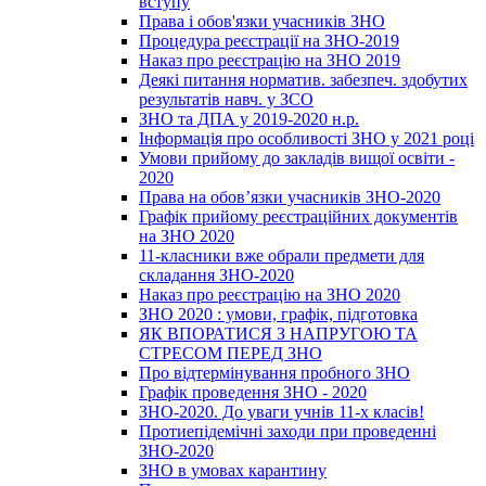
вступу
Права і обов'язки учасників ЗНО
Процедура реєстрації на ЗНО-2019
Наказ про реєстрацію на ЗНО 2019
Деякі питання норматив. забезпеч. здобутих
результатів навч. у ЗСО
ЗНО та ДПА у 2019-2020 н.р.
Інформація про особливості ЗНО у 2021 році
Умови прийому до закладів вищої освіти -
2020
Права на обов’язки учасників ЗНО-2020
Графік прийому реєстраційних документів
на ЗНО 2020
11-класники вже обрали предмети для
складання ЗНО-2020
Наказ про реєстрацію на ЗНО 2020
ЗНО 2020 : умови, графік, підготовка
ЯК ВПОРАТИСЯ З НАПРУГОЮ ТА
СТРЕСОМ ПЕРЕД ЗНО
Про відтермінування пробного ЗНО
Графік проведення ЗНО - 2020
ЗНО-2020. До уваги учнів 11-х класів!
Протиепідемічні заходи при проведенні
ЗНО-2020
ЗНО в умовах карантину