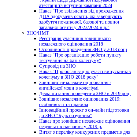
атестації та вступної кампанії 2024
Наказ "Про звільнення від проходження
ДПА здобувачів освіти, які завершують
здобуття початкової, базової та повної
загальної освіти у 2023/2024 н.р."
ЗНО/НМТ
Реєстрація учасників зовнішнього
незалежного оцінювання 2018
Особливості проведення ЗНО у 2018 році
Наказ "Про організацію роботи пункту
тестування на базі колегіуму"
Супровід на ЗНО
Наказ "Про організацію участі випускників
колегіуму в ЗНО 2018 року"
Зовнішнє незалежне оцінювання з
англійської мови в колегіумі
Деякі питання проведення ЗНО в 2019 році
Зовнішнє незалежне оцінювання 2019:
особливості та правила
Інноваційний проект з он-лайн підготовки
до ЗНО "Будь розумним"
Наказ про зовнішнє незалежне оцінювання
результатів навчання у 2019 р.
Витяг з переліку конкурсних предметів для