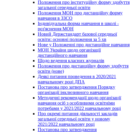
Положення про інституційну форму здобуття
загальної середньої освіти
Положення МОН про дистанційну форму
навчання в ЗЗСО
Індивідуальна форма навчання в школі -
роз'яснення МОН
Новий Держстандарт базової середньої
освіти: основні положення за 5 хв
Нове у Положенні про дистанційне навчання
МОН України щодо організації
дистанційного навчання
Щодо ведення класних журналів
Положення про дистанційну форму здобуття
освіти (нове)
Деякі питання проведення в 2020/2021
навчальному році ДПА
Постанова про затвердження Порядку
організації інклюзивного навчання
Методичні рекомендації щодо організації
навчання осіб з особливими освітніми
потребами у 2021/2022 навчальному році
Про окремі питання діяльності закладів
загальної середньої освіти у новому
2021/2022 навчальному році
Постанова про затвердження