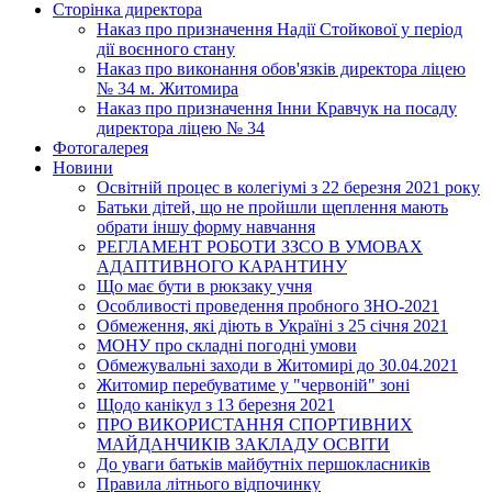
Сторінка директора
Наказ про призначення Надії Стойкової у період
дії воєнного стану
Наказ про виконання обов'язків директора ліцею
№ 34 м. Житомира
Наказ про призначення Інни Кравчук на посаду
директора ліцею № 34
Фотогалерея
Новини
Освітній процес в колегіумі з 22 березня 2021 року
Батьки дітей, що не пройшли щеплення мають
обрати іншу форму навчання
РЕГЛАМЕНТ РОБОТИ ЗЗСО В УМОВАХ
АДАПТИВНОГО КАРАНТИНУ
Що має бути в рюкзаку учня
Особливості проведення пробного ЗНО-2021
Обмеження, які діють в Україні з 25 січня 2021
МОНУ про складні погодні умови
Обмежувальні заходи в Житомирі до 30.04.2021
Житомир перебуватиме у "червоній" зоні
Щодо канікул з 13 березня 2021
ПРО ВИКОРИСТАННЯ СПОРТИВНИХ
МАЙДАНЧИКІВ ЗАКЛАДУ ОСВІТИ
До уваги батьків майбутніх першокласників
Правила літнього відпочинку