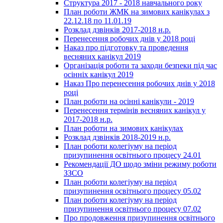
Структура 2017 - 2018 навчального року
План роботи ЖМК на зимових канікулах з
22.12.18 по 11.01.19
Розклад дзвінків 2017-2018 н.р.
Перенесення робочих днів у 2018 році
Наказ про підготовку та проведення
весняних канікул 2019
Організація роботи та заходи безпеки під час
осінніх канікул 2019
Наказ Про перенесення робочих днів у 2018
році
План роботи на осінні канікули - 2019
Перенесення термінів весняних канікул у
2017-2018 н.р.
План роботи на зимових канікулах
Розклад дзвінків 2018-2019 н.р.
План роботи колегіуму на період
призупинення освітнього процесу 24.01
Рекомендації ДО щодо зміни режиму роботи
ЗЗСО
План роботи колегіуму на період
призупинення освітнього процесу 05.02
План роботи колегіуму на період
призупинення освітнього процесу 07.02
Про продовження призупинення освітнього