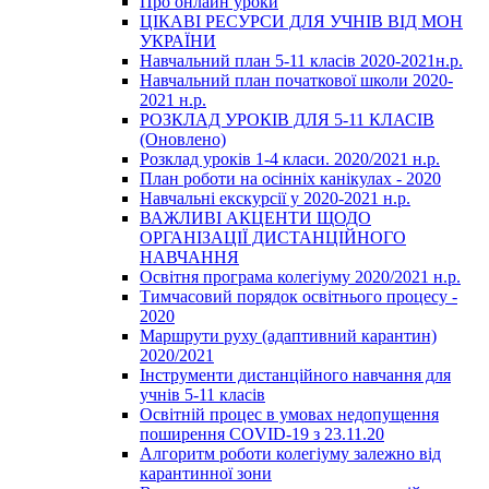
Про онлайн уроки
ЦІКАВІ РЕСУРСИ ДЛЯ УЧНІВ ВІД МОН
УКРАЇНИ
Навчальний план 5-11 класів 2020-2021н.р.
Навчальний план початкової школи 2020-
2021 н.р.
РОЗКЛАД УРОКІВ ДЛЯ 5-11 КЛАСІВ
(Оновлено)
Розклад уроків 1-4 класи. 2020/2021 н.р.
План роботи на осінніх канікулах - 2020
Навчальні екскурсії у 2020-2021 н.р.
ВАЖЛИВІ АКЦЕНТИ ЩОДО
ОРГАНІЗАЦІЇ ДИСТАНЦІЙНОГО
НАВЧАННЯ
Освітня програма колегіуму 2020/2021 н.р.
Тимчасовий порядок освітнього процесу -
2020
Маршрути руху (адаптивний карантин)
2020/2021
Інструменти дистанційного навчання для
учнів 5-11 класів
Освітній процес в умовах недопущення
поширення COVID-19 з 23.11.20
Алгоритм роботи колегіуму залежно від
карантинної зони