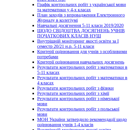
Графік контрольних робіт з української мови
та математики у 4-х класах
План заходів з впровадження Електронного
Журналу в колегіумі
Навчальні досягнення 5-11 класи 2019/2020
ЩОДО СВІДОЦТВА ДОСЯГНЕНЬ УЧНІВ
ПОЧАТКОВИХ КЛАСІВ НУШ
Внутрішній моніторинг якості освіти за І
семестр 20/21 н.р. 5-11 класи
Критерії оцінювання для учнів з особливими
потребами
Критерії оцінювання навчальних досягнень
Результати контрольних робіт з математики в
5-11 класах
Результати контрольних робіт з математики в
4 класах
Результати контрольних робіт з фізики
Результати контрольних робіт з хімії
Результати контрольних робіт з німецької
мови
Результати контрольних робіт з польської
мови
МОН України затвердило рекомендації щодо
оцінювання учнів 1-4 класів
Внутрішній моніторинг якості освіти