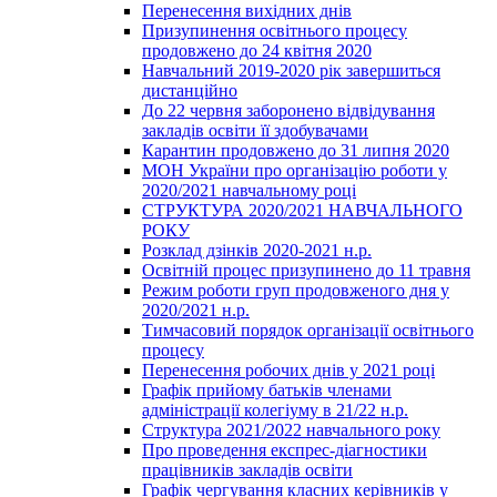
Перенесення вихідних днів
Призупинення освітнього процесу
продовжено до 24 квітня 2020
Навчальний 2019-2020 рік завершиться
дистанційно
До 22 червня заборонено відвідування
закладів освіти її здобувачами
Карантин продовжено до 31 липня 2020
МОН України про організацію роботи у
2020/2021 навчальному році
СТРУКТУРА 2020/2021 НАВЧАЛЬНОГО
РОКУ
Розклад дзінків 2020-2021 н.р.
Освітній процес призупинено до 11 травня
Режим роботи груп продовженого дня у
2020/2021 н.р.
Тимчасовий порядок організації освітнього
процесу
Перенесення робочих днів у 2021 році
Графік прийому батьків членами
адміністрації колегіуму в 21/22 н.р.
Структура 2021/2022 навчального року
Про проведення експрес-діагностики
працівників закладів освіти
Графік чергування класних керівників у