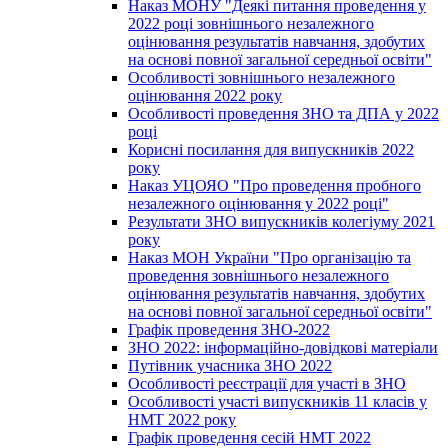
Наказ МОНУ "Деякі питання проведення у
2022 році зовнішнього незалежного
оцінювання результатів навчання, здобутих
на основі повної загальної середньої освіти"
Особливості зовнішнього незалежного
оцінювання 2022 року
Особливості проведення ЗНО та ДПА у 2022
році
Корисні посилання для випускників 2022
року
Наказ УЦОЯО "Про проведення пробного
незалежного оцінювання у 2022 році"
Результати ЗНО випускників колегіуму 2021
року
Наказ МОН України "Про організацію та
проведення зовнішнього незалежного
оцінювання результатів навчання, здобутих
на основі повної загальної середньої освіти"
Графік проведення ЗНО-2022
ЗНО 2022: інформаційно-довідкові матеріали
Путівник учасника ЗНО 2022
Особливості реєстрації для участі в ЗНО
Особливості участі випускників 11 класів у
НМТ 2022 року
Графік проведення сесій НМТ 2022