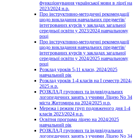
функціонування української мови в ліцеї на
2023/2024 н.р.
Про інструктивно-методичні рекомендації
щодо викладання навчальних предметів/
інтегрованих курсів у закладах загальної
середньої освіти у 2023/2024 навчальному
році
Про інструктивно-методичні рекомендації
щодо викладання навчальних предметів/
інтегрованих курсів у закладах загальної
середньої освіти у 2024/2025 навчальному
році
Розклад уроків 5-11 класи, 2024/2025
навчальний рік
Розклад уроків 1-4 класів на І семестр 2024-
2025 н.р.
РОЗКЛАД групових та індивідуальних
логопедичних занять з учнями Ліцею No 34
міста Житомира на 2024/2025 н.р.
Мережа і режим груп подовженого дня 1-4
класів 2023/2024 н.р.
Освітня програма ліцею на 2024/2025
навчальний рік
РОЗКЛАД групових та індивідуальних
логопедичних занять з учнями Ліцею No 34