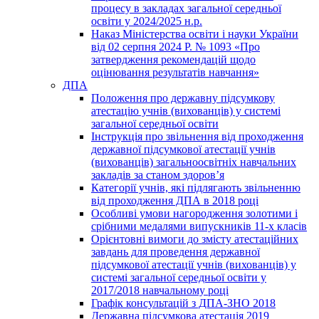
процесу в закладах загальної середньої
освіти у 2024/2025 н.р.
Наказ Міністерства освіти і науки України
від 02 серпня 2024 Р. № 1093 «Про
затвердження рекомендацій щодо
оцінювання результатів навчання»
ДПА
Положення про державну підсумкову
атестацію учнів (вихованців) у системі
загальної середньої освіти
Інструкція про звільнення від проходження
державної підсумкової атестації учнів
(вихованців) загальноосвітніх навчальних
закладів за станом здоров’я
Категорії учнів, які підлягають звільненню
від проходження ДПА в 2018 році
Особливі умови нагородження золотими і
срібними медалями випускників 11-х класів
Орієнтовні вимоги до змісту атестаційних
завдань для проведення державної
підсумкової атестації учнів (вихованців) у
системі загальної середньої освіти у
2017/2018 навчальному році
Графік консультацій з ДПА-ЗНО 2018
Державна підсумкова атестація 2019