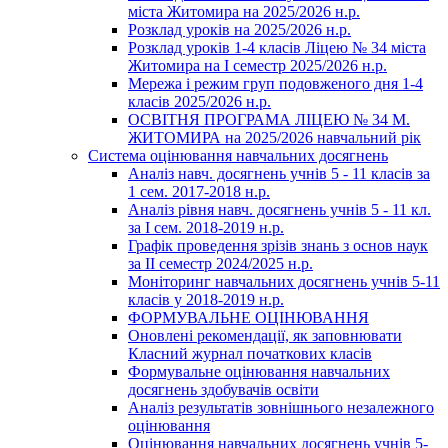
міста Житомира на 2025/2026 н.р.
Розклад уроків на 2025/2026 н.р.
Розклад уроків 1-4 класів Ліцею № 34 міста
Житомира на І семестр 2025/2026 н.р.
Мережа і режим груп подовженого дня 1-4
класів 2025/2026 н.р.
ОСВІТНЯ ПРОГРАМА ЛІЦЕЮ № 34 М.
ЖИТОМИРА на 2025/2026 навчальний рік
Система оцінювання навчальних досягнень
Аналіз навч. досягнень учнів 5 - 11 класів за
1 сем. 2017-2018 н.р.
Аналіз рівня навч. досягнень учнів 5 - 11 кл.
за І сем. 2018-2019 н.р.
Графік проведення зрізів знань з основ наук
за ІІ семестр 2024/2025 н.р.
Моніторинг навчальних досягнень учнів 5-11
класів у 2018-2019 н.р.
ФОРМУВАЛЬНЕ ОЦІНЮВАННЯ
Оновлені рекомендації, як заповнювати
Класний журнал початкових класів
Формувальне оцінювання навчальних
досягнень здобувачів освіти
Аналіз результатів зовнішнього незалежного
оцінювання
Оцінювання навчальних досягнень учнів 5-