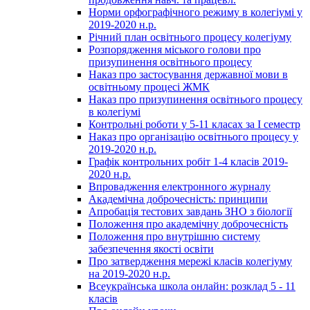
Норми орфографічного режиму в колегіумі у
2019-2020 н.р.
Річний план освітнього процесу колегіуму
Розпорядження міського голови про
призупинення освітнього процесу
Наказ про застосування державної мови в
освітньому процесі ЖМК
Наказ про призупинення освітнього процесу
в колегіумі
Контрольні роботи у 5-11 класах за І семестр
Наказ про організацію освітнього процесу у
2019-2020 н.р.
Графік контрольних робіт 1-4 класів 2019-
2020 н.р.
Впровадження електронного журналу
Академічна доброчесність: принципи
Апробація тестових завдань ЗНО з біології
Положення про академічну доброчесність
Положення про внутрішню систему
забезпечення якості освіти
Про затвердження мережі класів колегіуму
на 2019-2020 н.р.
Всеукраїнська школа онлайн: розклад 5 - 11
класів