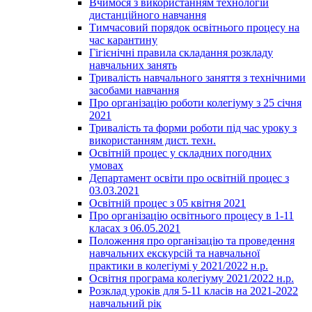
Вчимося з використанням технологій
дистанційного навчання
Тимчасовий порядок освітнього процесу на
час карантину
Гігієнічні правила складання розкладу
навчальних занять
Тривалість навчального заняття з технічними
засобами навчання
Про організацію роботи колегіуму з 25 січня
2021
Тривалість та форми роботи під час уроку з
використанням дист. техн.
Освітній процес у складних погодних
умовах
Департамент освіти про освітній процес з
03.03.2021
Освітній процес з 05 квітня 2021
Про організацію освітнього процесу в 1-11
класах з 06.05.2021
Положення про організацію та проведення
навчальних екскурсій та навчальної
практики в колегіумі у 2021/2022 н.р.
Освітня програма колегіуму 2021/2022 н.р.
Розклад уроків для 5-11 класів на 2021-2022
навчальний рік