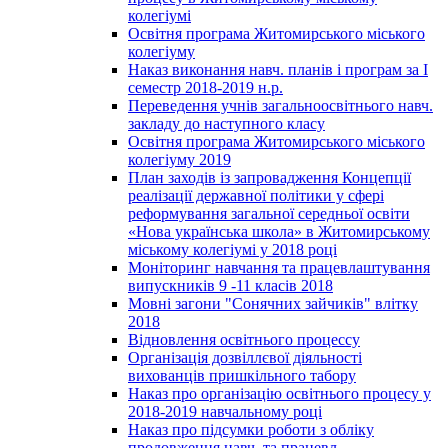
колегіумі
Освітня програма Житомирського міського
колегіуму
Наказ виконання навч. планів і програм за І
семестр 2018-2019 н.р.
Переведення учнів загальноосвітнього навч.
закладу до наступного класу
Освітня програма Житомирського міського
колегіуму 2019
План заходів із запровадження Концепції
реалізації державної політики у сфері
реформування загальної середньої освіти
«Нова українська школа» в Житомирському
міському колегіумі у 2018 році
Моніторинг навчання та працевлаштування
випускників 9 -11 класів 2018
Мовні загони "Сонячних зайчиків" влітку
2018
Відновлення освітнього процессу
Організація дозвіллєвої діяльності
вихованців пришкільного табору
Наказ про організацію освітнього процесу у
2018-2019 навчальному році
Наказ про підсумки роботи з обліку
продовження навч. та працевл.