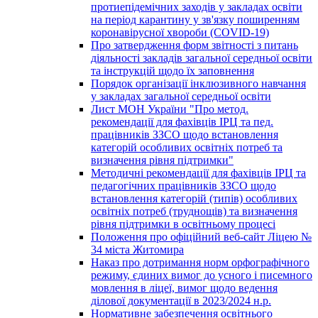
протиепідемічних заходів у закладах освіти
на період карантину у зв'язку поширенням
коронавірусної хвороби (COVID-19)
Про затвердження форм звітності з питань
діяльності закладів загальної середньої освіти
та інструкцій щодо їх заповнення
Порядок організації інклюзивного навчання
у закладах загальної середньої освіти
Лист МОН України "Про метод.
рекомендації для фахівців ІРЦ та пед.
працівників ЗЗСО щодо встановлення
категорій особливих освітніх потреб та
визначення рівня підтримки"
Методичні рекомендації для фахівців ІРЦ та
педагогічних працівників ЗЗСО щодо
встановлення категорій (типів) особливих
освітніх потреб (труднощів) та визначення
рівня підтримки в освітньому процесі
Положення про офіційний веб-сайт Ліцею №
34 міста Житомира
Наказ про дотримання норм орфографічного
режиму, єдиних вимог до усного і писемного
мовлення в ліцеї, вимог щодо ведення
ділової документації в 2023/2024 н.р.
Нормативне забезпечення освітнього