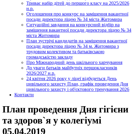
Триває набір дітей до першого класу на 2025/2026
н.р.
Оголошення про конкурс на заміщення вакантної
посади директора ліцею № 34 міста Житомира
Ситуаційні завдання на конкурсний відбір на
заміщення вакантної посади директора ліцею № 34
міста Житомира
План зустрічі кандидатів на заміщення вакантної
посади директора ліцею № 34 м. Житомира з
трудовим колективом та батьківською
громадськістю закладу
Про Міжнародний день шкільного харчування
До уваги батьків майбутніх першокласників
2026/2027 н.р.
24 квітня 2026 року у ліцеї відбудеться День
цивільного захисту План, графік проведення Дня
цивільного захисту і об'єктового тренування 2026
Контакти
План проведення Дня гігієни
та здоров`я у колегіумі
05.04.2019