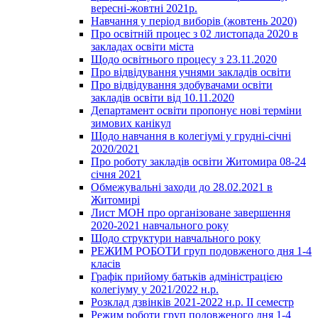
вересні-жовтні 2021р.
Навчання у період виборів (жовтень 2020)
Про освітній процес з 02 листопада 2020 в
закладах освіти міста
Щодо освітнього процесу з 23.11.2020
Про відвідування учнями закладів освіти
Про відвідування здобувачами освіти
закладів освіти від 10.11.2020
Департамент освіти пропонує нові терміни
зимових канікул
Щодо навчання в колегіумі у грудні-січні
2020/2021
Про роботу закладів освіти Житомира 08-24
січня 2021
Обмежувальні заходи до 28.02.2021 в
Житомирі
Лист МОН про організоване завершення
2020-2021 навчального року
Щодо структури навчального року
РЕЖИМ РОБОТИ груп подовженого дня 1-4
класів
Графік прийому батьків адміністрацією
колегіуму у 2021/2022 н.р.
Розклад дзвінків 2021-2022 н.р. ІІ семестр
Режим роботи груп подовженого дня 1-4