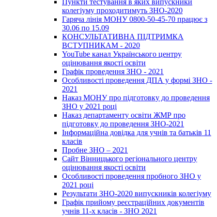
Пункти тестування в яких випускники
колегіуму проходитимуть ЗНО-2020
Гаряча лінія МОНУ 0800-50-45-70 працює з
30.06 по 15.09
КОНСУЛЬТАТИВНА ПІДТРИМКА
ВСТУПНИКАМ - 2020
YouTube канал Українського центру
оцінювання якості освіти
Графік проведення ЗНО - 2021
Особливості проведення ДПА у формі ЗНО -
2021
Наказ МОНУ про підготовку до проведення
ЗНО у 2021 році
Наказ департаменту освіти ЖМР про
підготовку до проведення ЗНО-2021
Інформаційна довідка для учнів та батьків 11
класів
Пробне ЗНО – 2021
Сайт Вінницького регіонального центру
оцінювання якості освіти
Особливості проведення пробного ЗНО у
2021 році
Результати ЗНО-2020 випускників колегіуму
Графік прийому реєстраційних документів
учнів 11-х класів - ЗНО 2021