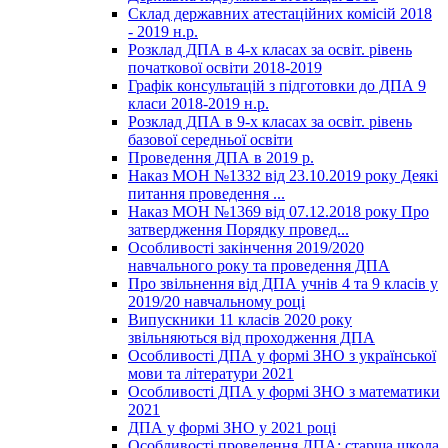
Склад державних атестаційних комісій 2018
- 2019 н.р.
Розклад ДПА в 4-х класах за освіт. рівень
початкової освіти 2018-2019
Графік консультацій з підготовки до ДПА 9
класи 2018-2019 н.р.
Розклад ДПА в 9-х класах за освіт. рівень
базової середньої освіти
Проведення ДПА в 2019 р.
Наказ МОН №1332 від 23.10.2019 року Деякі
питання проведення ...
Наказ МОН №1369 від 07.12.2018 року Про
затвердження Порядку провед...
Особливості закінчення 2019/2020
навчального року та проведення ДПА
Про звільнення від ДПА учнів 4 та 9 класів у
2019/20 навчальному році
Випускники 11 класів 2020 року
звільняються від проходження ДПА
Особливості ДПА у формі ЗНО з української
мови та літератури 2021
Особливості ДПА у формі ЗНО з математики
2021
ДПА у формі ЗНО у 2021 році
Особливості проведення ДПА: старша школа