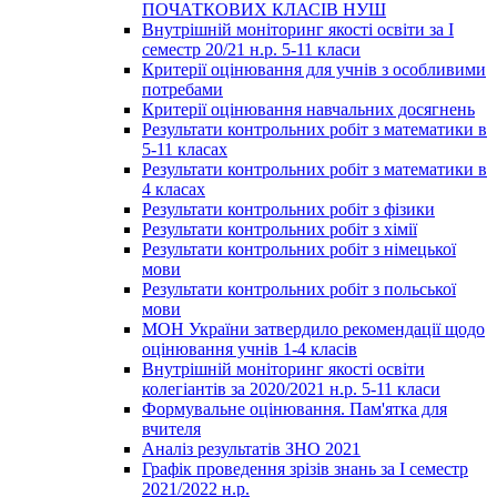
ПОЧАТКОВИХ КЛАСІВ НУШ
Внутрішній моніторинг якості освіти за І
семестр 20/21 н.р. 5-11 класи
Критерії оцінювання для учнів з особливими
потребами
Критерії оцінювання навчальних досягнень
Результати контрольних робіт з математики в
5-11 класах
Результати контрольних робіт з математики в
4 класах
Результати контрольних робіт з фізики
Результати контрольних робіт з хімії
Результати контрольних робіт з німецької
мови
Результати контрольних робіт з польської
мови
МОН України затвердило рекомендації щодо
оцінювання учнів 1-4 класів
Внутрішній моніторинг якості освіти
колегіантів за 2020/2021 н.р. 5-11 класи
Формувальне оцінювання. Пам'ятка для
вчителя
Аналіз результатів ЗНО 2021
Графік проведення зрізів знань за І семестр
2021/2022 н.р.