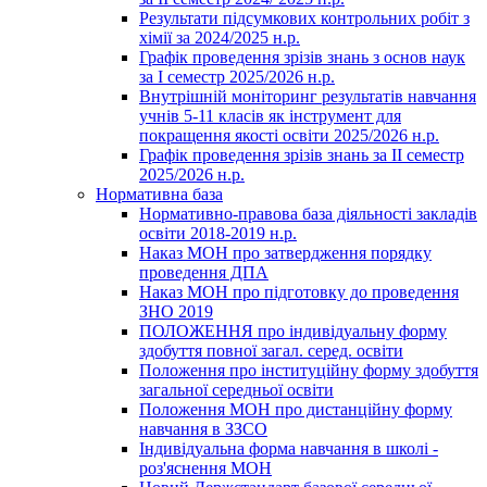
Результати підсумкових контрольних робіт з
хімії за 2024/2025 н.р.
Графік проведення зрізів знань з основ наук
за І семестр 2025/2026 н.р.
Внутрішній моніторинг результатів навчання
учнів 5-11 класів як інструмент для
покращення якості освіти 2025/2026 н.р.
Графік проведення зрізів знань за ІІ семестр
2025/2026 н.р.
Нормативна база
Нормативно-правова база діяльності закладів
освіти 2018-2019 н.р.
Наказ МОН про затвердження порядку
проведення ДПА
Наказ МОН про підготовку до проведення
ЗНО 2019
ПОЛОЖЕННЯ про індивідуальну форму
здобуття повної загал. серед. освіти
Положення про інституційну форму здобуття
загальної середньої освіти
Положення МОН про дистанційну форму
навчання в ЗЗСО
Індивідуальна форма навчання в школі -
роз'яснення МОН