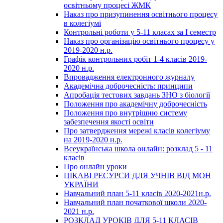
освітньому процесі ЖМК
Наказ про призупинення освітнього процесу
в колегіумі
Контрольні роботи у 5-11 класах за І семестр
Наказ про організацію освітнього процесу у
2019-2020 н.р.
Графік контрольних робіт 1-4 класів 2019-
2020 н.р.
Впровадження електронного журналу
Академічна доброчесність: принципи
Апробація тестових завдань ЗНО з біології
Положення про академічну доброчесність
Положення про внутрішню систему
забезпечення якості освіти
Про затвердження мережі класів колегіуму
на 2019-2020 н.р.
Всеукраїнська школа онлайн: розклад 5 - 11
класів
Про онлайн уроки
ЦІКАВІ РЕСУРСИ ДЛЯ УЧНІВ ВІД МОН
УКРАЇНИ
Навчальний план 5-11 класів 2020-2021н.р.
Навчальний план початкової школи 2020-
2021 н.р.
РОЗКЛАД УРОКІВ ДЛЯ 5-11 КЛАСІВ