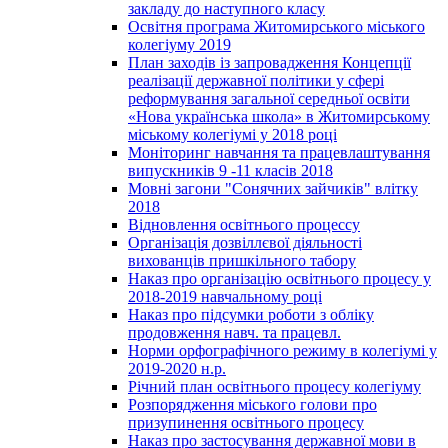
закладу до наступного класу
Освітня програма Житомирського міського
колегіуму 2019
План заходів із запровадження Концепції
реалізації державної політики у сфері
реформування загальної середньої освіти
«Нова українська школа» в Житомирському
міському колегіумі у 2018 році
Моніторинг навчання та працевлаштування
випускників 9 -11 класів 2018
Мовні загони "Сонячних зайчиків" влітку
2018
Відновлення освітнього процессу
Організація дозвіллєвої діяльності
вихованців пришкільного табору
Наказ про організацію освітнього процесу у
2018-2019 навчальному році
Наказ про підсумки роботи з обліку
продовження навч. та працевл.
Норми орфографічного режиму в колегіумі у
2019-2020 н.р.
Річний план освітнього процесу колегіуму
Розпорядження міського голови про
призупинення освітнього процесу
Наказ про застосування державної мови в