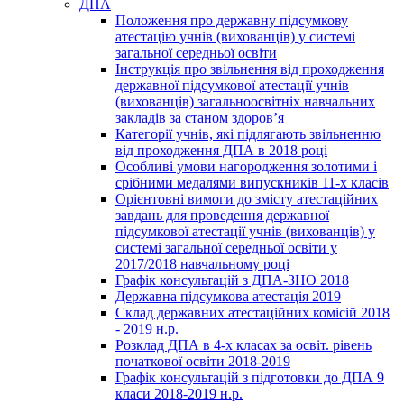
ДПА
Положення про державну підсумкову
атестацію учнів (вихованців) у системі
загальної середньої освіти
Інструкція про звільнення від проходження
державної підсумкової атестації учнів
(вихованців) загальноосвітніх навчальних
закладів за станом здоров’я
Категорії учнів, які підлягають звільненню
від проходження ДПА в 2018 році
Особливі умови нагородження золотими і
срібними медалями випускників 11-х класів
Орієнтовні вимоги до змісту атестаційних
завдань для проведення державної
підсумкової атестації учнів (вихованців) у
системі загальної середньої освіти у
2017/2018 навчальному році
Графік консультацій з ДПА-ЗНО 2018
Державна підсумкова атестація 2019
Склад державних атестаційних комісій 2018
- 2019 н.р.
Розклад ДПА в 4-х класах за освіт. рівень
початкової освіти 2018-2019
Графік консультацій з підготовки до ДПА 9
класи 2018-2019 н.р.