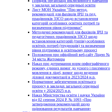
Порядок організації інклюзивного навчання
у закладах загальної середньої освіти
Лист МОН України "Про метод.
рекомендації для фахівців ІРЦ та пед.
працівників ЗЗСО щодо встановлення
категорій особливих освітніх потреб та
визначення рівня підтримки"
Методичні рекомендації для фахівців ІРЦ та
педагогічних працівників ЗЗСО щодо
встановлення категорій (типів) особливих
освітніх потреб (труднощів) та визначення
рівня підтримки в освітньому процесі
Положення про офіційний веб-сайт Ліцею №
34 міста Житомира
Наказ про дотримання норм орфографічного
режиму, єдиних вимог до усного і писемного
мовлення в ліцеї, вимог щодо ведення
ділової документації в 2023/2024 н.р.
Нормативне забезпечення освітнього
процесу в закладах загальної середньої
освіти у 2024/2025 н.р.
Наказ Міністерства освіти і науки України
від 02 серпня 2024 Р. № 1093 «Про
затвердження рекомендацій щодо
оцінювання результатів навчання»