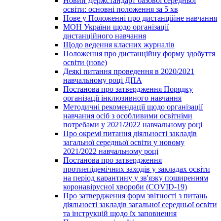
Новий Держстандарт базової середньої
освіти: основні положення за 5 хв
Нове у Положенні про дистанційне навчання
МОН України щодо організації
дистанційного навчання
Щодо ведення класних журналів
Положення про дистанційну форму здобуття
освіти (нове)
Деякі питання проведення в 2020/2021
навчальному році ДПА
Постанова про затвердження Порядку
організації інклюзивного навчання
Методичні рекомендації щодо організації
навчання осіб з особливими освітніми
потребами у 2021/2022 навчальному році
Про окремі питання діяльності закладів
загальної середньої освіти у новому
2021/2022 навчальному році
Постанова про затвердження
протиепідемічних заходів у закладах освіти
на період карантину у зв'язку поширенням
коронавірусної хвороби (COVID-19)
Про затвердження форм звітності з питань
діяльності закладів загальної середньої освіти
та інструкцій щодо їх заповнення