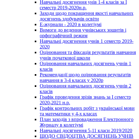
Навчальні досягнення унів 1-4 класів за І
семестр 2019-2020н.р.
Заходи щодо покращення якості навчальних
досягнень здобувачів освіти
Е-журнали - 2020 в колегіумі
Вимоги до ведення учнівських зошитів і
орфографічний режим
Навчальні досягнення учнів 1 семестр 2019-
2020
Оцінювання та фіксація результатів навчання
учнів початкової школи
Оцінювання навчальних досягнень учнів 1
класів
Рекомендації щодо оцінювання результатів
навчання в 3-4 класах у 2020р
Оцінювання навчальних досягнень учнів 2
класів
Графік проведення зрізів знань за І семестр
2020-2021 н.р.
Графік контрольних робіт з української мови
та математики у 4-х класах
План заходів з впровадження Електронного
Журналу в колегіумі
Навчальні досягнення 5-11 класи 2019/2020
ЩОДО СВІДОЦТВА ДОСЯГНЕНЬ УЧНІВ