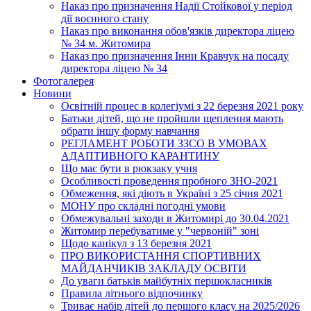
Наказ про призначення Надії Стойкової у період
дії воєнного стану
Наказ про виконання обов'язків директора ліцею
№ 34 м. Житомира
Наказ про призначення Інни Кравчук на посаду
директора ліцею № 34
Фотогалерея
Новини
Освітній процес в колегіумі з 22 березня 2021 року
Батьки дітей, що не пройшли щеплення мають
обрати іншу форму навчання
РЕГЛАМЕНТ РОБОТИ ЗЗСО В УМОВАХ
АДАПТИВНОГО КАРАНТИНУ
Що має бути в рюкзаку учня
Особливості проведення пробного ЗНО-2021
Обмеження, які діють в Україні з 25 січня 2021
МОНУ про складні погодні умови
Обмежувальні заходи в Житомирі до 30.04.2021
Житомир перебуватиме у "червоній" зоні
Щодо канікул з 13 березня 2021
ПРО ВИКОРИСТАННЯ СПОРТИВНИХ
МАЙДАНЧИКІВ ЗАКЛАДУ ОСВІТИ
До уваги батьків майбутніх першокласників
Правила літнього відпочинку
Триває набір дітей до першого класу на 2025/2026