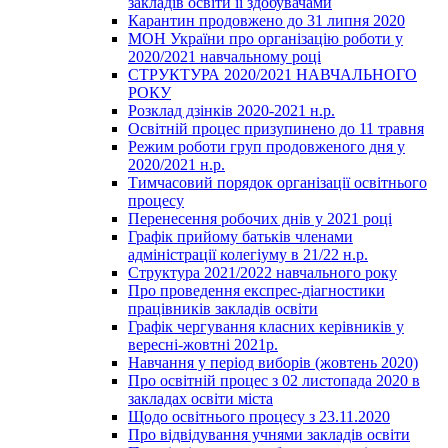
закладів освіти її здобувачами
Карантин продовжено до 31 липня 2020
МОН України про організацію роботи у
2020/2021 навчальному році
СТРУКТУРА 2020/2021 НАВЧАЛЬНОГО
РОКУ
Розклад дзінків 2020-2021 н.р.
Освітній процес призупинено до 11 травня
Режим роботи груп продовженого дня у
2020/2021 н.р.
Тимчасовий порядок організації освітнього
процесу
Перенесення робочих днів у 2021 році
Графік прийому батьків членами
адміністрації колегіуму в 21/22 н.р.
Структура 2021/2022 навчального року
Про проведення експрес-діагностики
працівників закладів освіти
Графік чергування класних керівників у
вересні-жовтні 2021р.
Навчання у період виборів (жовтень 2020)
Про освітній процес з 02 листопада 2020 в
закладах освіти міста
Щодо освітнього процесу з 23.11.2020
Про відвідування учнями закладів освіти