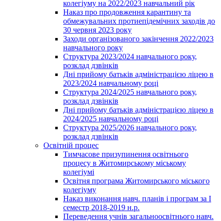
колегіуму на 2022/2023 навчальний рік
Наказ про продовження карантину та
обмежувальних протиепідемічних заходів до
30 червня 2023 року
Заходи організованого закінчення 2022/2023
навчального року
Структура 2023/2024 навчального року,
розклад дзвінків
Дні прийому батьків адміністрацією ліцею в
2023/2024 навчальному році
Структура 2024/2025 навчального року,
розклад дзвінків
Дні прийому батьків адміністрацією ліцею в
2024/2025 навчальному році
Структура 2025/2026 навчального року,
розклад дзвінків
Освітній процес
Тимчасове призупинення освітнього
процесу в Житомирському міському
колегіумі
Освітня програма Житомирського міського
колегіуму
Наказ виконання навч. планів і програм за І
семестр 2018-2019 н.р.
Переведення учнів загальноосвітнього навч.