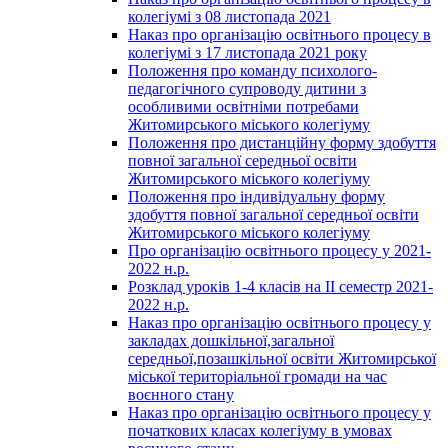
колегіумі з 08 листопада 2021
Наказ про організацію освітнього процесу в
колегіумі з 17 листопада 2021 року
Положення про команду психолого-
педагогічного супроводу дитини з
особливими освітніми потребами
Житомирського міського колегіуму
Положення про дистанційну форму здобуття
повної загальної середньої освіти
Житомирського міського колегіуму
Положення про індивідуальну форму
здобуття повної загальної середньої освіти
Житомирського міського колегіуму
Про організацію освітнього процесу у 2021-
2022 н.р.
Розклад уроків 1-4 класів на ІІ семестр 2021-
2022 н.р.
Наказ про організацію освітнього процесу у
закладах дошкільної,загальної
середньої,позашкільної освіти Житомирської
міської територіальної громади на час
воєнного стану
Наказ про організацію освітнього процесу у
початкових класах колегіуму в умовах