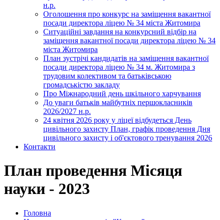
н.р.
Оголошення про конкурс на заміщення вакантної
посади директора ліцею № 34 міста Житомира
Ситуаційні завдання на конкурсний відбір на
заміщення вакантної посади директора ліцею № 34
міста Житомира
План зустрічі кандидатів на заміщення вакантної
посади директора ліцею № 34 м. Житомира з
трудовим колективом та батьківською
громадськістю закладу
Про Міжнародний день шкільного харчування
До уваги батьків майбутніх першокласників
2026/2027 н.р.
24 квітня 2026 року у ліцеї відбудеться День
цивільного захисту План, графік проведення Дня
цивільного захисту і об'єктового тренування 2026
Контакти
План проведення Місяця
науки - 2023
Головна