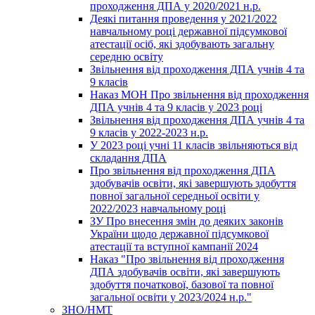
проходження ДПА у 2020/2021 н.р.
Деякі питання проведення у 2021/2022
навчальному році державної підсумкової
атестації осіб, які здобувають загальну
середню освіту
Звільнення від проходження ДПА учнів 4 та
9 класів
Наказ МОН Про звільнення від проходження
ДПА учнів 4 та 9 класів у 2023 році
Звільнення від проходження ДПА учнів 4 та
9 класів у 2022-2023 н.р.
У 2023 році учні 11 класів звільняються від
складання ДПА
Про звільнення від проходження ДПА
здобувачів освіти, які завершують здобуття
повної загальної середньої освіти у
2022/2023 навчальному році
ЗУ Про внесення змін до деяких законів
України щодо державної підсумкової
атестації та вступної кампанії 2024
Наказ "Про звільнення від проходження
ДПА здобувачів освіти, які завершують
здобуття початкової, базової та повної
загальної освіти у 2023/2024 н.р."
ЗНО/НМТ