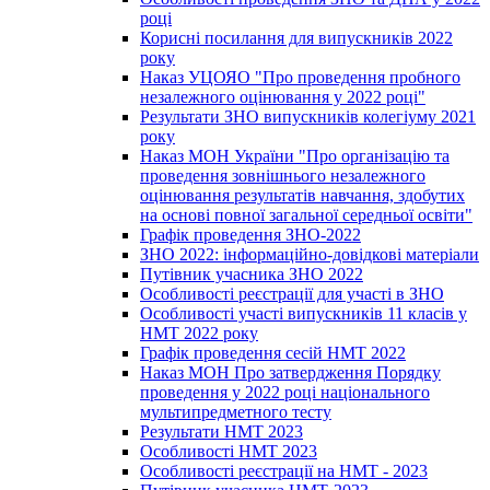
році
Корисні посилання для випускників 2022
року
Наказ УЦОЯО "Про проведення пробного
незалежного оцінювання у 2022 році"
Результати ЗНО випускників колегіуму 2021
року
Наказ МОН України "Про організацію та
проведення зовнішнього незалежного
оцінювання результатів навчання, здобутих
на основі повної загальної середньої освіти"
Графік проведення ЗНО-2022
ЗНО 2022: інформаційно-довідкові матеріали
Путівник учасника ЗНО 2022
Особливості реєстрації для участі в ЗНО
Особливості участі випускників 11 класів у
НМТ 2022 року
Графік проведення сесій НМТ 2022
Наказ МОН Про затвердження Порядку
проведення у 2022 році національного
мультипредметного тесту
Результати НМТ 2023
Особливості НМТ 2023
Особливості реєстрації на НМТ - 2023