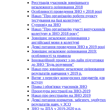
Реєстрація учасників зовнішнього
незалежного оцінювання 2018
Особливості проведення ЗНО у 2018 році
Наказ "Про організацію роботи пункту
тестування на базі колегіуму"
Супровід на ЗНО
Наказ "Про організацію участі випускників
колегіуму в ЗНО 2018 року"
Зовнішнє незалежне оцінювання з
англійської мови в колегіумі
Деякі питання проведення ЗНО в 2019 році
Зовнішнє незалежне оцінювання 2019:
особливості та правила
Інноваційний проект з он-лайн підготовки
до ЗНО "Будь розумним"
Наказ про зовнішнє незалежне оцінювання
результатів навчання у 2019 р.
Витяг з переліку конкурсних предметів для
вступу
Права і обов'язки учасників ЗНО
Процедура реєстрації на ЗНО-2019
Наказ про реєстрацію на ЗНО 2019
Деякі питання норматив. забезпеч. здобутих
результатів навч. у ЗСО
ЗНО та ДПА у 2019-2020 н.р.