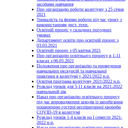
засобами навчання
Про організацію роботи колегіуму з 25 січня
2021
Тривалість та форми роботи під час уроку з
використанням дист. техн.
Освітній процес у складних погодних
умовах
Департамент освіти про освітній процес з
03.03.2021
Освітній процес з 05 квітня 2021
Про організацію освітнього процесу в 1-11
класах з 06.05.2021
Положення про організацію та проведення
навчальних екскурсій та навчальної
практики в колегіумі у 2021/2022 н.р.
Освітня програма колегіуму 2021/2022 н.р.
Розклад уроків для 5-11 класів на 2021-2022
навчальний рік
Наказ про організацію освітнього процесу
під час впровадження заходів із запобігання
поширенню гострої респіраторної хвороби
COVID-19 в колегіумі
Розклад уроків 1-4 класів на І семестр 2021-
2022 н.р.
Наказ про організацію освітнього процесу в