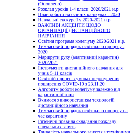
(Оновлено)
Розклад уроків 1-4 класи. 2020/2021 н.р.
План роботи на осінніх канікулах - 2020
Навчальні екскурсії у 2020-2021 н.р.
ВАЖЛИВІ АКЦЕНТИ ЩОДО
ОРГАНІЗАЦІЇ ДИСТАНЦІЙНОГО
НАВЧАННЯ
Освітня програма колегіуму 2020/2021 н.р.
Тимчасовий порядок освітнього процесу -
2020
Маршрути руху (адаптивний карантин)
2020/2021
Інструменти дистанційного навчання для
учнів 5-11 класів
Освітній процес в умовах недопущення
поширення COVID-19 з 23.11.20
Алгоритм роботи колегіуму залежно від
карантинної зони
Вчимося з використанням технологій
дистанційного навчання
Тимчасовий порядок освітнього процесу на
час карантину
Гігієнічні правила складання розкладу
навчальних занять
Тривалість навчального заняття з технічними