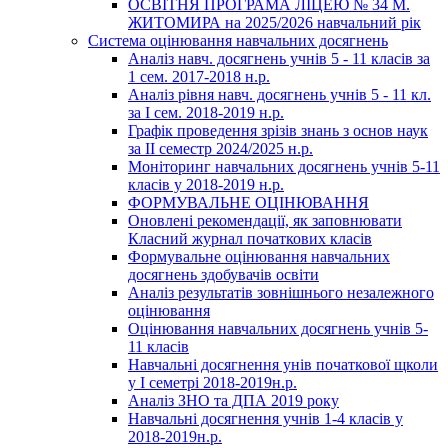
ОСВІТНЯ ПРОГРАМА ЛІЦЕЮ № 34 М.
ЖИТОМИРА на 2025/2026 навчальний рік
Система оцінювання навчальних досягнень
Аналіз навч. досягнень учнів 5 - 11 класів за
1 сем. 2017-2018 н.р.
Аналіз рівня навч. досягнень учнів 5 - 11 кл.
за І сем. 2018-2019 н.р.
Графік проведення зрізів знань з основ наук
за ІІ семестр 2024/2025 н.р.
Моніторинг навчальних досягнень учнів 5-11
класів у 2018-2019 н.р.
ФОРМУВАЛЬНЕ ОЦІНЮВАННЯ
Оновлені рекомендації, як заповнювати
Класний журнал початкових класів
Формувальне оцінювання навчальних
досягнень здобувачів освіти
Аналіз результатів зовнішнього незалежного
оцінювання
Оцінювання навчальних досягнень учнів 5-
11 класів
Навчальні досягнення унів початкової щколи
у І семетрі 2018-2019н.р.
Аналіз ЗНО та ДПА 2019 року
Навчальні досягнення учнів 1-4 класів у
2018-2019н.р.