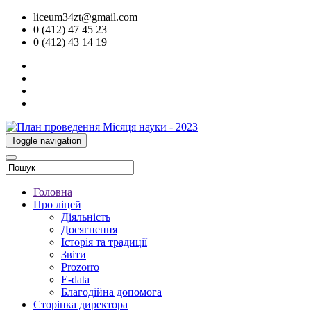
liceum34zt@gmail.com
0 (412) 47 45 23
0 (412) 43 14 19
Toggle navigation
Головна
Про ліцей
Діяльність
Досягнення
Історія та традиції
Звіти
Prozorro
E-data
Благодійна допомога
Сторінка директора