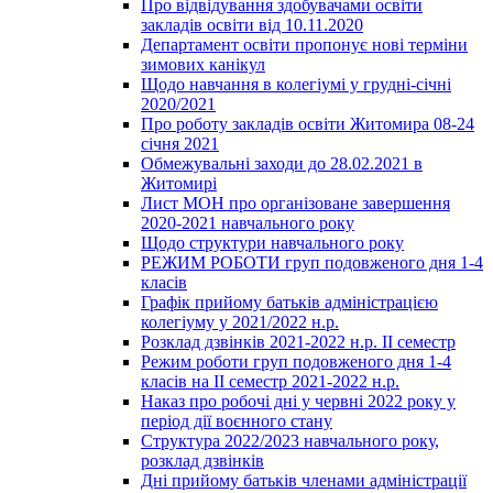
Про відвідування здобувачами освіти
закладів освіти від 10.11.2020
Департамент освіти пропонує нові терміни
зимових канікул
Щодо навчання в колегіумі у грудні-січні
2020/2021
Про роботу закладів освіти Житомира 08-24
січня 2021
Обмежувальні заходи до 28.02.2021 в
Житомирі
Лист МОН про організоване завершення
2020-2021 навчального року
Щодо структури навчального року
РЕЖИМ РОБОТИ груп подовженого дня 1-4
класів
Графік прийому батьків адміністрацією
колегіуму у 2021/2022 н.р.
Розклад дзвінків 2021-2022 н.р. ІІ семестр
Режим роботи груп подовженого дня 1-4
класів на ІІ семестр 2021-2022 н.р.
Наказ про робочі дні у червні 2022 року у
період дії воєнного стану
Структура 2022/2023 навчального року,
розклад дзвінків
Дні прийому батьків членами адміністрації