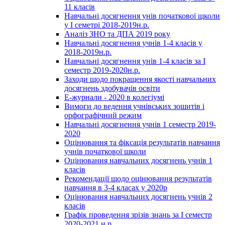
11 класів
Навчальні досягнення унів початкової щколи
у І семетрі 2018-2019н.р.
Аналіз ЗНО та ДПА 2019 року
Навчальні досягнення учнів 1-4 класів у
2018-2019н.р.
Навчальні досягнення унів 1-4 класів за І
семестр 2019-2020н.р.
Заходи щодо покращення якості навчальних
досягнень здобувачів освіти
Е-журнали - 2020 в колегіумі
Вимоги до ведення учнівських зошитів і
орфографічний режим
Навчальні досягнення учнів 1 семестр 2019-
2020
Оцінювання та фіксація результатів навчання
учнів початкової школи
Оцінювання навчальних досягнень учнів 1
класів
Рекомендації щодо оцінювання результатів
навчання в 3-4 класах у 2020р
Оцінювання навчальних досягнень учнів 2
класів
Графік проведення зрізів знань за І семестр
2020-2021 н.р.