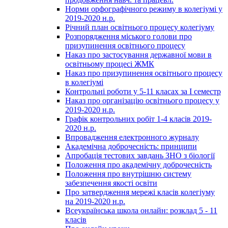
Норми орфографічного режиму в колегіумі у
2019-2020 н.р.
Річний план освітнього процесу колегіуму
Розпорядження міського голови про
призупинення освітнього процесу
Наказ про застосування державної мови в
освітньому процесі ЖМК
Наказ про призупинення освітнього процесу
в колегіумі
Контрольні роботи у 5-11 класах за І семестр
Наказ про організацію освітнього процесу у
2019-2020 н.р.
Графік контрольних робіт 1-4 класів 2019-
2020 н.р.
Впровадження електронного журналу
Академічна доброчесність: принципи
Апробація тестових завдань ЗНО з біології
Положення про академічну доброчесність
Положення про внутрішню систему
забезпечення якості освіти
Про затвердження мережі класів колегіуму
на 2019-2020 н.р.
Всеукраїнська школа онлайн: розклад 5 - 11
класів