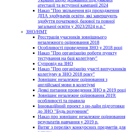
атестації та вступної кампанії 2024
Наказ "Про звільнення від проходження
ДПА здобувачів освіти, які завершують
здобуття початкової, базової та повної
загальної освіти у 2023/2024 н.р."
ЗНО/НМТ
Реєстрація учасників зовнішнього
незалежного оцінювання 2018
Особливості проведення ЗНО у 2018 році
Наказ "Про організацію роботи пункту
тестування на базі колегіуму"
Супровід на ЗНО
Наказ "Про організацію участі випускників
колегіуму в ЗНО 2018 року"
Зовнішнє незалежне оцінювання з
англійської мови в колегіумі
Деякі питання проведення ЗНО в 2019 році
Зовнішнє незалежне оцінювання 2019:
особливості та правила
Інноваційний проект з он-лайн підготовки
до ЗНО "Будь розумним"
Наказ про зовнішнє незалежне оцінювання
результатів навчання у 2019 р.
Витяг з переліку конкурсних предметів для