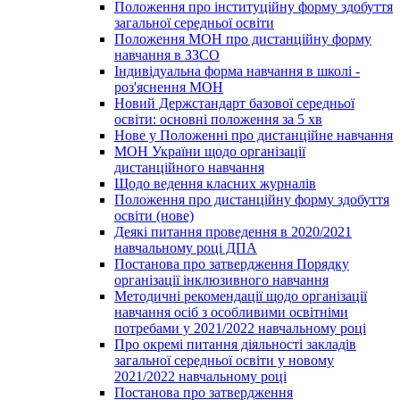
Положення про інституційну форму здобуття
загальної середньої освіти
Положення МОН про дистанційну форму
навчання в ЗЗСО
Індивідуальна форма навчання в школі -
роз'яснення МОН
Новий Держстандарт базової середньої
освіти: основні положення за 5 хв
Нове у Положенні про дистанційне навчання
МОН України щодо організації
дистанційного навчання
Щодо ведення класних журналів
Положення про дистанційну форму здобуття
освіти (нове)
Деякі питання проведення в 2020/2021
навчальному році ДПА
Постанова про затвердження Порядку
організації інклюзивного навчання
Методичні рекомендації щодо організації
навчання осіб з особливими освітніми
потребами у 2021/2022 навчальному році
Про окремі питання діяльності закладів
загальної середньої освіти у новому
2021/2022 навчальному році
Постанова про затвердження