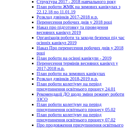
Структура 2017 - 2018 навчального року
План роботи ЖМК на зимових канікулах з
22.12.18 по 11.01.19
Розклад дзвінків 2017-2018 н.р.
Перенесення робочих днів у 2018 році
Наказ про підготовку та проведення
весняних канікул 2019
Організація роботи та заходи безпеки під час
осінніх канікул 2019
Наказ Про перенесення робочих днів у 2018
році
План роботи на осінні канікули - 2019
Перенесення термінів весняних канікул у
2017-2018 н.р.
План роботи на зимових канікулах
Розклад дзвінків 2018-2019 н.р.
План роботи колегіуму на період
призупинення освітнього процесу 24.01
Рекомендації ДО щодо зміни режиму роботи
ЗЗСО
План роботи колегіуму на період
призупинення освітнього процесу 05.02
План роботи колегіуму на період
призупинення освітнього процесу 07.02
Про продовження призупинення освітнього