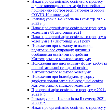
Наказ про організацію освітнього процесу
під час впровадження заходів із запобігання
поширенню гострої респіраторної хвороби
COVID-19 в колегіумі
Розклад уроків 1-4 класів на І семестр 2021-
2022 н.р.
Наказ про організацію освітнього процесу в
колегіумі з 08 листопада 2021
Наказ про організацію освітнього процесу в
колегіумі з 17 листопада 2021 року
Положення про команду психолого-
педагогічного супроводу дитини з
особливими освітніми потребами
Житомирського міського колегіуму
Положення про дистанційну форму здобуття
повної загальної середньої освіти
Житомирського міського колегіуму
Положення про індивідуальну форму
здобуття повної загальної середньої освіти
Житомирського міського колегіуму
Про організацію освітнього процесу у 2021-
2022 н.р.
Розклад уроків 1-4 класів на ІІ семестр 2021-
2022 н.р.
Наказ про організацію освітнього процесу у