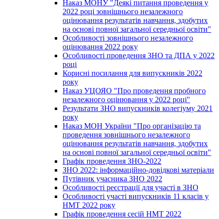
Наказ МОНУ "Деякі питання проведення у
2022 році зовнішнього незалежного
оцінювання результатів навчання, здобутих
на основі повної загальної середньої освіти"
Особливості зовнішнього незалежного
оцінювання 2022 року
Особливості проведення ЗНО та ДПА у 2022
році
Корисні посилання для випускників 2022
року
Наказ УЦОЯО "Про проведення пробного
незалежного оцінювання у 2022 році"
Результати ЗНО випускників колегіуму 2021
року
Наказ МОН України "Про організацію та
проведення зовнішнього незалежного
оцінювання результатів навчання, здобутих
на основі повної загальної середньої освіти"
Графік проведення ЗНО-2022
ЗНО 2022: інформаційно-довідкові матеріали
Путівник учасника ЗНО 2022
Особливості реєстрації для участі в ЗНО
Особливості участі випускників 11 класів у
НМТ 2022 року
Графік проведення сесій НМТ 2022