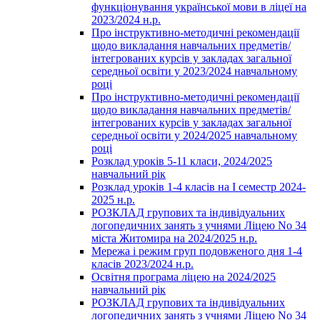
функціонування української мови в ліцеї на
2023/2024 н.р.
Про інструктивно-методичні рекомендації
щодо викладання навчальних предметів/
інтегрованих курсів у закладах загальної
середньої освіти у 2023/2024 навчальному
році
Про інструктивно-методичні рекомендації
щодо викладання навчальних предметів/
інтегрованих курсів у закладах загальної
середньої освіти у 2024/2025 навчальному
році
Розклад уроків 5-11 класи, 2024/2025
навчальний рік
Розклад уроків 1-4 класів на І семестр 2024-
2025 н.р.
РОЗКЛАД групових та індивідуальних
логопедичних занять з учнями Ліцею No 34
міста Житомира на 2024/2025 н.р.
Мережа і режим груп подовженого дня 1-4
класів 2023/2024 н.р.
Освітня програма ліцею на 2024/2025
навчальний рік
РОЗКЛАД групових та індивідуальних
логопедичних занять з учнями Ліцею No 34