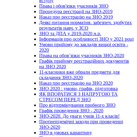
вступу
Права і обов'язки учасників ЗНО
Процедура реєстрації на ЗНО-2019
Наказ про реєстрацію на ЗНО 2019
Деякі питання норматив. забезпеч. здобутих
результатів навч. у ЗСО
ЗНО та ДПА у 2019-2020 н.р.
Інформація про особливості ЗНО у 2021 році
Умови прийому до закладів вищої освіти -
2020
Права на обов’язки учасників ЗНО-2020
Графік прийому реєстраційних документів
на ЗНО 2020
11-класники вже обрали предмети для
складання ЗНО-2020
Наказ про реєстрацію на ЗНО 2020
ЗНО 2020 : умови, графік, підготовка
ЯК ВПОРАТИСЯ З НАПРУГОЮ ТА
СТРЕСОМ ПЕРЕД ЗНО
Про відтермінування пробного ЗНО
Графік проведення ЗНО - 2020
ЗНО-2020. До уваги учнів 11-х класів!
Протиепідемічні заходи при проведенні
ЗНО-2020
ЗНО в умовах карантину