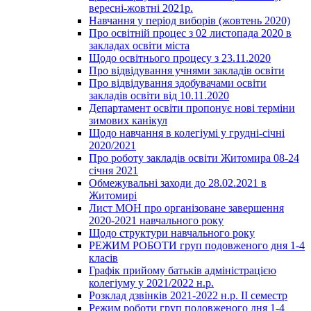
вересні-жовтні 2021р.
Навчання у період виборів (жовтень 2020)
Про освітній процес з 02 листопада 2020 в
закладах освіти міста
Щодо освітнього процесу з 23.11.2020
Про відвідування учнями закладів освіти
Про відвідування здобувачами освіти
закладів освіти від 10.11.2020
Департамент освіти пропонує нові терміни
зимових канікул
Щодо навчання в колегіумі у грудні-січні
2020/2021
Про роботу закладів освіти Житомира 08-24
січня 2021
Обмежувальні заходи до 28.02.2021 в
Житомирі
Лист МОН про організоване завершення
2020-2021 навчального року
Щодо структури навчального року
РЕЖИМ РОБОТИ груп подовженого дня 1-4
класів
Графік прийому батьків адміністрацією
колегіуму у 2021/2022 н.р.
Розклад дзвінків 2021-2022 н.р. ІІ семестр
Режим роботи груп подовженого дня 1-4