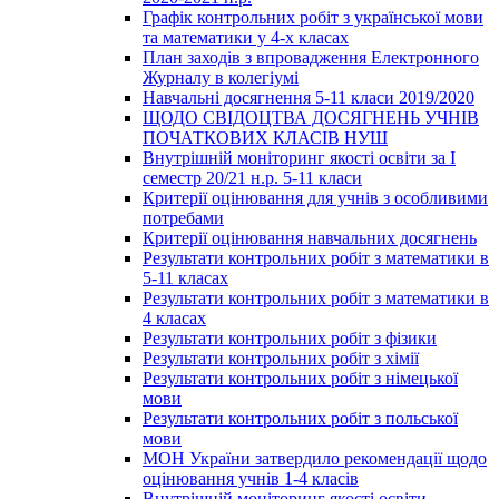
Графік контрольних робіт з української мови
та математики у 4-х класах
План заходів з впровадження Електронного
Журналу в колегіумі
Навчальні досягнення 5-11 класи 2019/2020
ЩОДО СВІДОЦТВА ДОСЯГНЕНЬ УЧНІВ
ПОЧАТКОВИХ КЛАСІВ НУШ
Внутрішній моніторинг якості освіти за І
семестр 20/21 н.р. 5-11 класи
Критерії оцінювання для учнів з особливими
потребами
Критерії оцінювання навчальних досягнень
Результати контрольних робіт з математики в
5-11 класах
Результати контрольних робіт з математики в
4 класах
Результати контрольних робіт з фізики
Результати контрольних робіт з хімії
Результати контрольних робіт з німецької
мови
Результати контрольних робіт з польської
мови
МОН України затвердило рекомендації щодо
оцінювання учнів 1-4 класів
Внутрішній моніторинг якості освіти