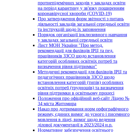
протиепідемічних заходів у закладах освіти
на період карантину у зв'язку поширенням
коронавірусної хвороби (COVID-19)
Про затвердження форм звітності з питань
діяльності закладів загальної середньої освіти
та інструкцій щодо їх заповнення
Порядок організації інклюзивного навчання
у закладах загальної середньої освіти
Лист МОН України "Про метод.
рекомендації для фахівців ІРЦ та пед.
працівників ЗЗСО щодо встановлення
категорій особливих освітніх потреб та
визначення рівня підтримки"
Методичні рекомендації для фахівців ІРЦ та
педагогічних працівників ЗЗСО щодо
встановлення категорій (типів) особливих
освітніх потреб (труднощів) та визначення
рівня підтримки в освітньому процесі
Положення про офіційний веб-сайт Ліцею №
34 міста Житомира
Наказ про дотримання норм орфографічного
режиму, єдиних вимог до усного і писемного
мовлення в ліцеї, вимог щодо ведення
ділової документації в 2023/2024 н.р.
Нормативне забезпечення освітнього