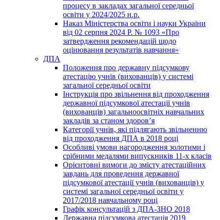
процесу в закладах загальної середньої
освіти у 2024/2025 н.р.
Наказ Міністерства освіти і науки України
від 02 серпня 2024 Р. № 1093 «Про
затвердження рекомендацій щодо
оцінювання результатів навчання»
ДПА
Положення про державну підсумкову
атестацію учнів (вихованців) у системі
загальної середньої освіти
Інструкція про звільнення від проходження
державної підсумкової атестації учнів
(вихованців) загальноосвітніх навчальних
закладів за станом здоров’я
Категорії учнів, які підлягають звільненню
від проходження ДПА в 2018 році
Особливі умови нагородження золотими і
срібними медалями випускників 11-х класів
Орієнтовні вимоги до змісту атестаційних
завдань для проведення державної
підсумкової атестації учнів (вихованців) у
системі загальної середньої освіти у
2017/2018 навчальному році
Графік консультацій з ДПА-ЗНО 2018
Державна підсумкова атестація 2019