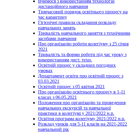
Вчимося з використанням технологій
дистанційного навчання
Тимчасовий порядок освітнього процесу на
час карантину
Гігієнічні правила складання розкладу
навчальних занять
Тривалість навчального заняття з технічними
засобами навчання
Про організацію роботи колегіуму з 25 січня
2021
Тривалість та форми роботи під час уроку з
використанням дист. техн.
Освітній процес у складних погодних
умовах
Департамент освіти про освітній процес з
03.03.2021
Освітній процес з 05 квітня 2021
Про організацію освітнього процесу в 1-11
класах з 06.05.2021
Положення про організацію та проведення
навчальних екскурсій та навчальної
практики в колегіумі у 2021/2022 н.р.
Освітня програма колегіуму 2021/2022 н.р.
Розклад уроків для 5-11 класів на 2021-2022
навчальний рік