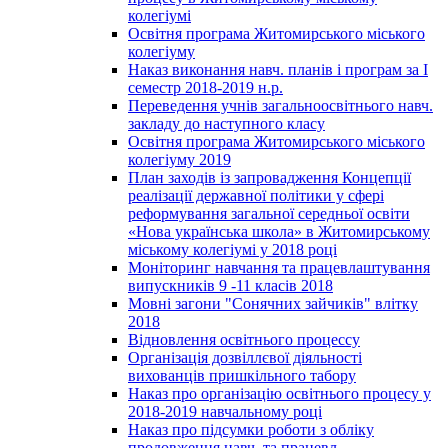
колегіумі
Освітня програма Житомирського міського
колегіуму
Наказ виконання навч. планів і програм за І
семестр 2018-2019 н.р.
Переведення учнів загальноосвітнього навч.
закладу до наступного класу
Освітня програма Житомирського міського
колегіуму 2019
План заходів із запровадження Концепції
реалізації державної політики у сфері
реформування загальної середньої освіти
«Нова українська школа» в Житомирському
міському колегіумі у 2018 році
Моніторинг навчання та працевлаштування
випускників 9 -11 класів 2018
Мовні загони "Сонячних зайчиків" влітку
2018
Відновлення освітнього процессу
Організація дозвіллєвої діяльності
вихованців пришкільного табору
Наказ про організацію освітнього процесу у
2018-2019 навчальному році
Наказ про підсумки роботи з обліку
продовження навч. та працевл.