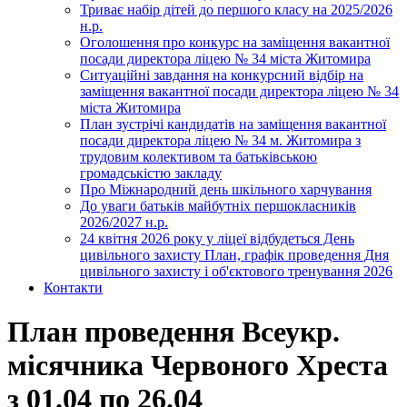
Триває набір дітей до першого класу на 2025/2026
н.р.
Оголошення про конкурс на заміщення вакантної
посади директора ліцею № 34 міста Житомира
Ситуаційні завдання на конкурсний відбір на
заміщення вакантної посади директора ліцею № 34
міста Житомира
План зустрічі кандидатів на заміщення вакантної
посади директора ліцею № 34 м. Житомира з
трудовим колективом та батьківською
громадськістю закладу
Про Міжнародний день шкільного харчування
До уваги батьків майбутніх першокласників
2026/2027 н.р.
24 квітня 2026 року у ліцеї відбудеться День
цивільного захисту План, графік проведення Дня
цивільного захисту і об'єктового тренування 2026
Контакти
План проведення Всеукр.
місячника Червоного Хреста
з 01.04 по 26.04