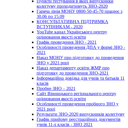
Пункти тестування в яких випускники
колегіуму проходитимуть ЗНО-2020
Гаряча лінія МОНУ 0800-50-45-70 працює з
30.06 по 15.09
КОНСУЛЬТАТИВНА ПІДТРИМКА
ВСТУПНИКАМ - 2020
YouTube канал Українського центру
оцінювання якості освіти
Графік проведення ЗНО - 2021
Особливості проведення ДПА у формі ЗНО -
2021
Наказ МОНУ про підготовку до проведення
ЗНО у 2021 році
Наказ департаменту освіти ЖМР про
підготовку до проведення ЗНО-2021
Інформаційна довідка для учнів та батьків 11
класів
Пробне ЗНО – 2021
Сайт Вінницького регіонального центру
оцінювання якості освіти
Особливості проведення пробного ЗНО у
2021 році
Результати ЗНО-2020 випускників колегіуму
Графік прийому реєстраційних документів
учнів 11-х класів - ЗНО 2021