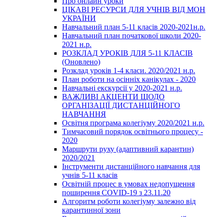
Про онлайн уроки
ЦІКАВІ РЕСУРСИ ДЛЯ УЧНІВ ВІД МОН
УКРАЇНИ
Навчальний план 5-11 класів 2020-2021н.р.
Навчальний план початкової школи 2020-
2021 н.р.
РОЗКЛАД УРОКІВ ДЛЯ 5-11 КЛАСІВ
(Оновлено)
Розклад уроків 1-4 класи. 2020/2021 н.р.
План роботи на осінніх канікулах - 2020
Навчальні екскурсії у 2020-2021 н.р.
ВАЖЛИВІ АКЦЕНТИ ЩОДО
ОРГАНІЗАЦІЇ ДИСТАНЦІЙНОГО
НАВЧАННЯ
Освітня програма колегіуму 2020/2021 н.р.
Тимчасовий порядок освітнього процесу -
2020
Маршрути руху (адаптивний карантин)
2020/2021
Інструменти дистанційного навчання для
учнів 5-11 класів
Освітній процес в умовах недопущення
поширення COVID-19 з 23.11.20
Алгоритм роботи колегіуму залежно від
карантинної зони