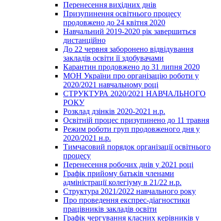
Перенесення вихідних днів
Призупинення освітнього процесу
продовжено до 24 квітня 2020
Навчальний 2019-2020 рік завершиться
дистанційно
До 22 червня заборонено відвідування
закладів освіти її здобувачами
Карантин продовжено до 31 липня 2020
МОН України про організацію роботи у
2020/2021 навчальному році
СТРУКТУРА 2020/2021 НАВЧАЛЬНОГО
РОКУ
Розклад дзінків 2020-2021 н.р.
Освітній процес призупинено до 11 травня
Режим роботи груп продовженого дня у
2020/2021 н.р.
Тимчасовий порядок організації освітнього
процесу
Перенесення робочих днів у 2021 році
Графік прийому батьків членами
адміністрації колегіуму в 21/22 н.р.
Структура 2021/2022 навчального року
Про проведення експрес-діагностики
працівників закладів освіти
Графік чергування класних керівників у