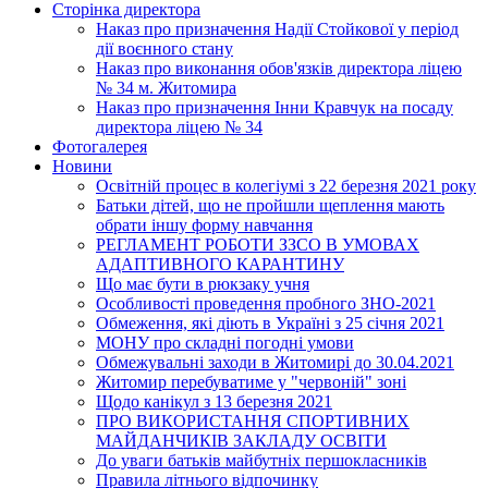
Сторінка директора
Наказ про призначення Надії Стойкової у період
дії воєнного стану
Наказ про виконання обов'язків директора ліцею
№ 34 м. Житомира
Наказ про призначення Інни Кравчук на посаду
директора ліцею № 34
Фотогалерея
Новини
Освітній процес в колегіумі з 22 березня 2021 року
Батьки дітей, що не пройшли щеплення мають
обрати іншу форму навчання
РЕГЛАМЕНТ РОБОТИ ЗЗСО В УМОВАХ
АДАПТИВНОГО КАРАНТИНУ
Що має бути в рюкзаку учня
Особливості проведення пробного ЗНО-2021
Обмеження, які діють в Україні з 25 січня 2021
МОНУ про складні погодні умови
Обмежувальні заходи в Житомирі до 30.04.2021
Житомир перебуватиме у "червоній" зоні
Щодо канікул з 13 березня 2021
ПРО ВИКОРИСТАННЯ СПОРТИВНИХ
МАЙДАНЧИКІВ ЗАКЛАДУ ОСВІТИ
До уваги батьків майбутніх першокласників
Правила літнього відпочинку