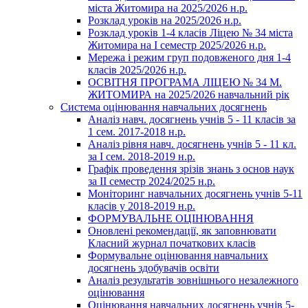
міста Житомира на 2025/2026 н.р.
Розклад уроків на 2025/2026 н.р.
Розклад уроків 1-4 класів Ліцею № 34 міста
Житомира на І семестр 2025/2026 н.р.
Мережа і режим груп подовженого дня 1-4
класів 2025/2026 н.р.
ОСВІТНЯ ПРОГРАМА ЛІЦЕЮ № 34 М.
ЖИТОМИРА на 2025/2026 навчальний рік
Система оцінювання навчальних досягнень
Аналіз навч. досягнень учнів 5 - 11 класів за
1 сем. 2017-2018 н.р.
Аналіз рівня навч. досягнень учнів 5 - 11 кл.
за І сем. 2018-2019 н.р.
Графік проведення зрізів знань з основ наук
за ІІ семестр 2024/2025 н.р.
Моніторинг навчальних досягнень учнів 5-11
класів у 2018-2019 н.р.
ФОРМУВАЛЬНЕ ОЦІНЮВАННЯ
Оновлені рекомендації, як заповнювати
Класний журнал початкових класів
Формувальне оцінювання навчальних
досягнень здобувачів освіти
Аналіз результатів зовнішнього незалежного
оцінювання
Оцінювання навчальних досягнень учнів 5-