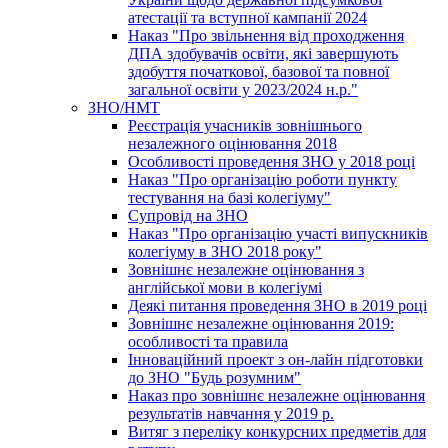
атестації та вступної кампанії 2024
Наказ "Про звільнення від проходження
ДПА здобувачів освіти, які завершують
здобуття початкової, базової та повної
загальної освіти у 2023/2024 н.р."
ЗНО/НМТ
Реєстрація учасників зовнішнього
незалежного оцінювання 2018
Особливості проведення ЗНО у 2018 році
Наказ "Про організацію роботи пункту
тестування на базі колегіуму"
Супровід на ЗНО
Наказ "Про організацію участі випускників
колегіуму в ЗНО 2018 року"
Зовнішнє незалежне оцінювання з
англійської мови в колегіумі
Деякі питання проведення ЗНО в 2019 році
Зовнішнє незалежне оцінювання 2019:
особливості та правила
Інноваційний проект з он-лайн підготовки
до ЗНО "Будь розумним"
Наказ про зовнішнє незалежне оцінювання
результатів навчання у 2019 р.
Витяг з переліку конкурсних предметів для