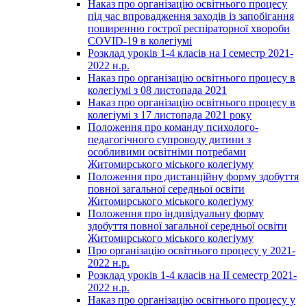
Наказ про організацію освітнього процесу
під час впровадження заходів із запобігання
поширенню гострої респіраторної хвороби
COVID-19 в колегіумі
Розклад уроків 1-4 класів на І семестр 2021-
2022 н.р.
Наказ про організацію освітнього процесу в
колегіумі з 08 листопада 2021
Наказ про організацію освітнього процесу в
колегіумі з 17 листопада 2021 року
Положення про команду психолого-
педагогічного супроводу дитини з
особливими освітніми потребами
Житомирського міського колегіуму
Положення про дистанційну форму здобуття
повної загальної середньої освіти
Житомирського міського колегіуму
Положення про індивідуальну форму
здобуття повної загальної середньої освіти
Житомирського міського колегіуму
Про організацію освітнього процесу у 2021-
2022 н.р.
Розклад уроків 1-4 класів на ІІ семестр 2021-
2022 н.р.
Наказ про організацію освітнього процесу у