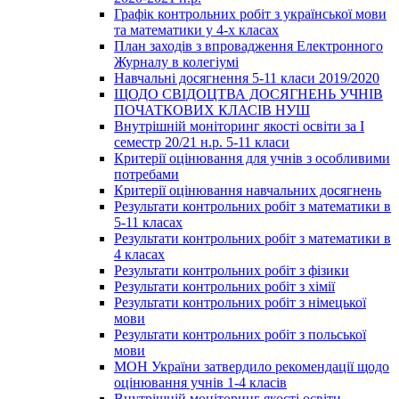
Графік контрольних робіт з української мови
та математики у 4-х класах
План заходів з впровадження Електронного
Журналу в колегіумі
Навчальні досягнення 5-11 класи 2019/2020
ЩОДО СВІДОЦТВА ДОСЯГНЕНЬ УЧНІВ
ПОЧАТКОВИХ КЛАСІВ НУШ
Внутрішній моніторинг якості освіти за І
семестр 20/21 н.р. 5-11 класи
Критерії оцінювання для учнів з особливими
потребами
Критерії оцінювання навчальних досягнень
Результати контрольних робіт з математики в
5-11 класах
Результати контрольних робіт з математики в
4 класах
Результати контрольних робіт з фізики
Результати контрольних робіт з хімії
Результати контрольних робіт з німецької
мови
Результати контрольних робіт з польської
мови
МОН України затвердило рекомендації щодо
оцінювання учнів 1-4 класів
Внутрішній моніторинг якості освіти