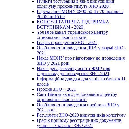
Пункти тестування в яких випускники
колегіуму проходитимуть ЗНО-2020
Гаряча лінія МОНУ 0800-50-45-70 працює з
30.06 по 15.09
КОНСУЛЬТАТИВНА ПІДТРИМКА
ВСТУПНИКАМ - 2020
YouTube канал Українського центру
оцінювання якості освіти
Графік проведення ЗНО - 2021
Особливості проведення ДПА у формі ЗНО -
2021
Наказ МОНУ про підготовку до проведення
ЗНО у 2021 році
Наказ департаменту освіти ЖМР про
підготовку до проведення ЗНО-2021
Інформаційна довідка для учнів та батьків 11
класів
Пробне ЗНО – 2021
Сайт Вінницького регіонального центру
оцінювання якості освіти
Особливості проведення пробного ЗНО у
2021 році
Результати ЗНО-2020 випускників колегіуму
Графік прийому реєстраційних документів
учнів 11-х класів - ЗНО 2021