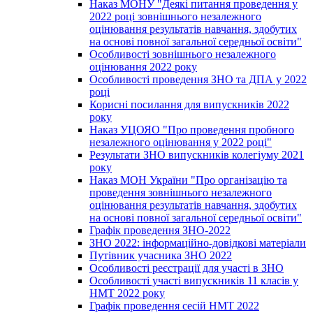
Наказ МОНУ "Деякі питання проведення у
2022 році зовнішнього незалежного
оцінювання результатів навчання, здобутих
на основі повної загальної середньої освіти"
Особливості зовнішнього незалежного
оцінювання 2022 року
Особливості проведення ЗНО та ДПА у 2022
році
Корисні посилання для випускників 2022
року
Наказ УЦОЯО "Про проведення пробного
незалежного оцінювання у 2022 році"
Результати ЗНО випускників колегіуму 2021
року
Наказ МОН України "Про організацію та
проведення зовнішнього незалежного
оцінювання результатів навчання, здобутих
на основі повної загальної середньої освіти"
Графік проведення ЗНО-2022
ЗНО 2022: інформаційно-довідкові матеріали
Путівник учасника ЗНО 2022
Особливості реєстрації для участі в ЗНО
Особливості участі випускників 11 класів у
НМТ 2022 року
Графік проведення сесій НМТ 2022