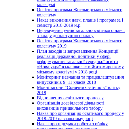
колегіумі
Освітня програма Житомирського міського
колегіуму
Наказ виконання навч. планів і програм за І
семестр 2018-2019 н.р.
Переведення учнів загальноосвітнього навч.
закладу до наступного класу
Освітня програма Житомирського міського
колегіуму 2019
План заходів із запровадження Концепції
реалізації державної політики у сфері
реформування загальної середньої освіти
«Нова українська школа» в Житомирському
міському колегіумі у 2018 році
Моніторинг навчання та працевлаштування
випускників 9 -11 класів 2018
Мовні загони "Сонячних зайчиків" влітку
2018
Відновлення освітнього процессу
Організація дозвіллєвої діяльності
вихованців пришкільного табору
Наказ про організацію освітнього процесу у
2018-2019 навчальному році
Наказ про підсумки роботи з обліку
продовження навч. та працевл.