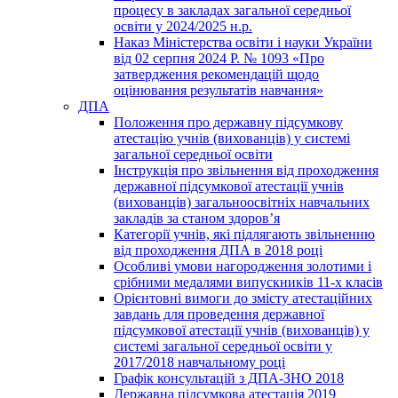
процесу в закладах загальної середньої
освіти у 2024/2025 н.р.
Наказ Міністерства освіти і науки України
від 02 серпня 2024 Р. № 1093 «Про
затвердження рекомендацій щодо
оцінювання результатів навчання»
ДПА
Положення про державну підсумкову
атестацію учнів (вихованців) у системі
загальної середньої освіти
Інструкція про звільнення від проходження
державної підсумкової атестації учнів
(вихованців) загальноосвітніх навчальних
закладів за станом здоров’я
Категорії учнів, які підлягають звільненню
від проходження ДПА в 2018 році
Особливі умови нагородження золотими і
срібними медалями випускників 11-х класів
Орієнтовні вимоги до змісту атестаційних
завдань для проведення державної
підсумкової атестації учнів (вихованців) у
системі загальної середньої освіти у
2017/2018 навчальному році
Графік консультацій з ДПА-ЗНО 2018
Державна підсумкова атестація 2019