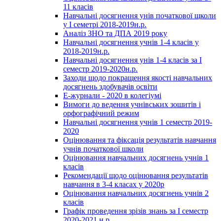
11 класів
Навчальні досягнення унів початкової щколи
у І семетрі 2018-2019н.р.
Аналіз ЗНО та ДПА 2019 року
Навчальні досягнення учнів 1-4 класів у
2018-2019н.р.
Навчальні досягнення унів 1-4 класів за І
семестр 2019-2020н.р.
Заходи щодо покращення якості навчальних
досягнень здобувачів освіти
Е-журнали - 2020 в колегіумі
Вимоги до ведення учнівських зошитів і
орфографічний режим
Навчальні досягнення учнів 1 семестр 2019-
2020
Оцінювання та фіксація результатів навчання
учнів початкової школи
Оцінювання навчальних досягнень учнів 1
класів
Рекомендації щодо оцінювання результатів
навчання в 3-4 класах у 2020р
Оцінювання навчальних досягнень учнів 2
класів
Графік проведення зрізів знань за І семестр
2020-2021 н.р.