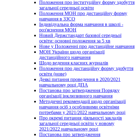
Положення про інституційну форму здобуття
загальної середньої освіти
Положення МОН про дистанційну форму
навчання в ЗЗСО
Індивідуальна форма навчання в школі -
роз'яснення МОН
Новий Держстандарт базової середньої
освіти: основні положення за 5 хв
Нове у Положенні про дистанційне навчання
МОН України щодо організації
дистанційного навчання
Щодо ведення класних журналів
Положення про дистанційну форму здобуття
освіти (нове)
Деякі питання проведення в 2020/2021
навчальному році ДПА
Постанова про затвердження Порядку
організації інклюзивного навчання
Методичні рекомендації щодо організації
навчання осіб з особливими освітніми
потребами у 2021/2022 навчальному році
Про окремі питання діяльності закладів
загальної середньої освіти у новому
2021/2022 навчальному році
Постанова про затвердження