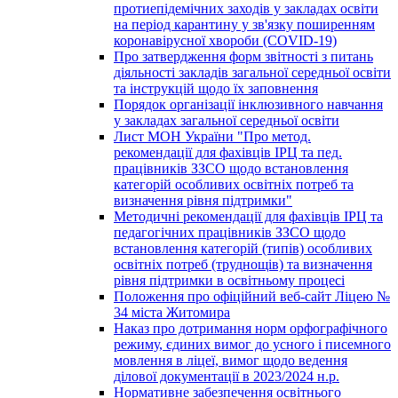
протиепідемічних заходів у закладах освіти
на період карантину у зв'язку поширенням
коронавірусної хвороби (COVID-19)
Про затвердження форм звітності з питань
діяльності закладів загальної середньої освіти
та інструкцій щодо їх заповнення
Порядок організації інклюзивного навчання
у закладах загальної середньої освіти
Лист МОН України "Про метод.
рекомендації для фахівців ІРЦ та пед.
працівників ЗЗСО щодо встановлення
категорій особливих освітніх потреб та
визначення рівня підтримки"
Методичні рекомендації для фахівців ІРЦ та
педагогічних працівників ЗЗСО щодо
встановлення категорій (типів) особливих
освітніх потреб (труднощів) та визначення
рівня підтримки в освітньому процесі
Положення про офіційний веб-сайт Ліцею №
34 міста Житомира
Наказ про дотримання норм орфографічного
режиму, єдиних вимог до усного і писемного
мовлення в ліцеї, вимог щодо ведення
ділової документації в 2023/2024 н.р.
Нормативне забезпечення освітнього