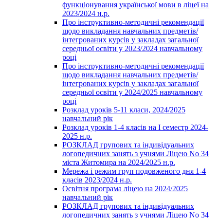
функціонування української мови в ліцеї на
2023/2024 н.р.
Про інструктивно-методичні рекомендації
щодо викладання навчальних предметів/
інтегрованих курсів у закладах загальної
середньої освіти у 2023/2024 навчальному
році
Про інструктивно-методичні рекомендації
щодо викладання навчальних предметів/
інтегрованих курсів у закладах загальної
середньої освіти у 2024/2025 навчальному
році
Розклад уроків 5-11 класи, 2024/2025
навчальний рік
Розклад уроків 1-4 класів на І семестр 2024-
2025 н.р.
РОЗКЛАД групових та індивідуальних
логопедичних занять з учнями Ліцею No 34
міста Житомира на 2024/2025 н.р.
Мережа і режим груп подовженого дня 1-4
класів 2023/2024 н.р.
Освітня програма ліцею на 2024/2025
навчальний рік
РОЗКЛАД групових та індивідуальних
логопедичних занять з учнями Ліцею No 34