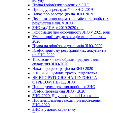
вступу
Права і обов'язки учасників ЗНО
Процедура реєстрації на ЗНО-2019
Наказ про реєстрацію на ЗНО 2019
Деякі питання норматив. забезпеч. здобутих
результатів навч. у ЗСО
ЗНО та ДПА у 2019-2020 н.р.
Інформація про особливості ЗНО у 2021 році
Умови прийому до закладів вищої освіти -
2020
Права на обов’язки учасників ЗНО-2020
Графік прийому реєстраційних документів
на ЗНО 2020
11-класники вже обрали предмети для
складання ЗНО-2020
Наказ про реєстрацію на ЗНО 2020
ЗНО 2020 : умови, графік, підготовка
ЯК ВПОРАТИСЯ З НАПРУГОЮ ТА
СТРЕСОМ ПЕРЕД ЗНО
Про відтермінування пробного ЗНО
Графік проведення ЗНО - 2020
ЗНО-2020. До уваги учнів 11-х класів!
Протиепідемічні заходи при проведенні
ЗНО-2020
ЗНО в умовах карантину