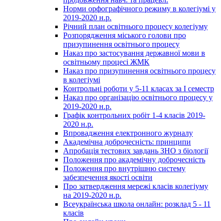
Норми орфографічного режиму в колегіумі у
2019-2020 н.р.
Річний план освітнього процесу колегіуму
Розпорядження міського голови про
призупинення освітнього процесу
Наказ про застосування державної мови в
освітньому процесі ЖМК
Наказ про призупинення освітнього процесу
в колегіумі
Контрольні роботи у 5-11 класах за І семестр
Наказ про організацію освітнього процесу у
2019-2020 н.р.
Графік контрольних робіт 1-4 класів 2019-
2020 н.р.
Впровадження електронного журналу
Академічна доброчесність: принципи
Апробація тестових завдань ЗНО з біології
Положення про академічну доброчесність
Положення про внутрішню систему
забезпечення якості освіти
Про затвердження мережі класів колегіуму
на 2019-2020 н.р.
Всеукраїнська школа онлайн: розклад 5 - 11
класів