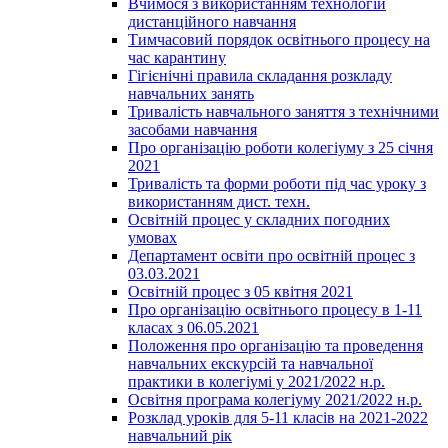
Вчимося з використанням технологій
дистанційного навчання
Тимчасовий порядок освітнього процесу на
час карантину
Гігієнічні правила складання розкладу
навчальних занять
Тривалість навчального заняття з технічними
засобами навчання
Про організацію роботи колегіуму з 25 січня
2021
Тривалість та форми роботи під час уроку з
використанням дист. техн.
Освітній процес у складних погодних
умовах
Департамент освіти про освітній процес з
03.03.2021
Освітній процес з 05 квітня 2021
Про організацію освітнього процесу в 1-11
класах з 06.05.2021
Положення про організацію та проведення
навчальних екскурсій та навчальної
практики в колегіумі у 2021/2022 н.р.
Освітня програма колегіуму 2021/2022 н.р.
Розклад уроків для 5-11 класів на 2021-2022
навчальний рік