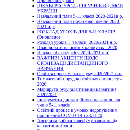
Про онлайн уроки
ЦІКАВІ РЕСУРСИ ДЛЯ УЧНІВ ВІД МОН
УКРАЇНИ
Навчальний план 5-11 класів 2020-2021н.р.
Навчальний план початкової школи 2020-
2021 н.р.
РОЗКЛАД УРОКІВ ДЛЯ 5-11 КЛАСІВ
(Оновлено)
Розклад уроків 1-4 класи. 2020/2021 н.р.
План роботи на осінніх канікулах - 2020
Навчальні екскурсії у 2020-2021 н.р.
ВАЖЛИВІ АКЦЕНТИ ЩОДО
ОРГАНІЗАЦІЇ ДИСТАНЦІЙНОГО
НАВЧАННЯ
Освітня програма колегіуму 2020/2021 н.р.
Тимчасовий порядок освітнього процесу -
2020
Маршрути руху (адаптивний карантин)
2020/2021
Інструменти дистанційного навчання для
учнів 5-11 класів
Освітній процес в умовах недопущення
поширення COVID-19 з 23.11.20
Алгоритм роботи колегіуму залежно від
карантинної зони