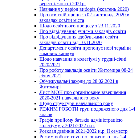
вересні-жовтні 2021р.
Навчання у період виборів (жовтень 2020)
Про освітній процес з 02 листопада 2020 в
закладах освіти міста
Щодо освітнього процесу з 23.11.2020
Про відвідування учнями закладів освіти
Про відвідування здобувачами освіти
закладів освіти від 10.11.2020
Департамент освіти пропонує нові терміни
зимових канікул
Щодо навчання в колегіумі у грудні-січні
2020/2021
Про роботу закладів освіти Житомира 08-24
січня 2021
Обмежувальні заходи до 28.02.2021 в
Житомирі
Лист МОН про організоване завершення
2020-2021 навчального року
Щодо структури навчального року
РЕЖИМ РОБОТИ груп подовженого дня 1-4
класів
Графік прийому батьків адміністрацією
колегіуму у 2021/2022 н.р.
Розклад дзвінків 2021-2022 н.р. ІІ семестр
Режим роботи груп подовженого дня 1-4