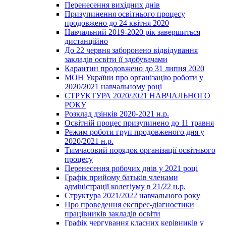
Перенесення вихідних днів
Призупинення освітнього процесу
продовжено до 24 квітня 2020
Навчальний 2019-2020 рік завершиться
дистанційно
До 22 червня заборонено відвідування
закладів освіти її здобувачами
Карантин продовжено до 31 липня 2020
МОН України про організацію роботи у
2020/2021 навчальному році
СТРУКТУРА 2020/2021 НАВЧАЛЬНОГО
РОКУ
Розклад дзінків 2020-2021 н.р.
Освітній процес призупинено до 11 травня
Режим роботи груп продовженого дня у
2020/2021 н.р.
Тимчасовий порядок організації освітнього
процесу
Перенесення робочих днів у 2021 році
Графік прийому батьків членами
адміністрації колегіуму в 21/22 н.р.
Структура 2021/2022 навчального року
Про проведення експрес-діагностики
працівників закладів освіти
Графік чергування класних керівників у