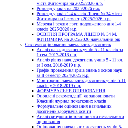
міста Житомира на 2025/2026 н.р.
Розклад уроків на 2025/2026 н.р.
Розклад уроків 1-4 класів Ліцею № 34 міста
Житомира на І семестр 2025/2026 н.р.
Мережа і режим груп подовженого дня 1-4
класів 2025/2026 н.р.
ОСВІТНЯ ПРОГРАМА ЛІЦЕЮ № 34 М.
ЖИТОМИРА на 2025/2026 навчальний рік
Система оцінювання навчальних досягнень
Аналіз навч. досягнень учнів 5 - 11 класів за
1 сем. 2017-2018 н.р.
Аналіз рівня навч. досягнень учнів 5 - 11 кл.
за І сем. 2018-2019 н.р.
Графік проведення зрізів знань з основ наук
за ІІ семестр 2024/2025 н.р.
Моніторинг навчальних досягнень учнів 5-11
класів у 2018-2019 н.р.
ФОРМУВАЛЬНЕ ОЦІНЮВАННЯ
Оновлені рекомендації, як заповнювати
Класний журнал початкових класів
Формувальне оцінювання навчальних
досягнень здобувачів освіти
Аналіз результатів зовнішнього незалежного
оцінювання
Оцінювання навчальних досягнень учнів 5-