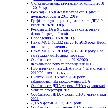
Склад державних атестаційних комісій 2018
- 2019 н.р.
Розклад ДПА в 4-х класах за освіт. рівень
початкової освіти 2018-2019
Графік консультацій з підготовки до ДПА 9
класи 2018-2019 н.р.
Розклад ДПА в 9-х класах за освіт. рівень
базової середньої освіти
Проведення ДПА в 2019 р.
Наказ МОН №1332 від 23.10.2019 року Деякі
питання проведення ...
Наказ МОН №1369 від 07.12.2018 року Про
затвердження Порядку провед...
Особливості закінчення 2019/2020
навчального року та проведення ДПА
Про звільнення від ДПА учнів 4 та 9 класів у
2019/20 навчальному році
Випускники 11 класів 2020 року
звільняються від проходження ДПА
Особливості ДПА у формі ЗНО з української
мови та літератури 2021
Особливості ДПА у формі ЗНО з математики
2021
ДПА у формі ЗНО у 2021 році
Особливості проведення ДПА: старша школа