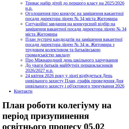
Триває набір дітей до першого класу на 2025/2026
н.р.
Оголошення про конкурс на заміщення вакантної
посади директора ліцею № 34 міста Житомира
Ситуаційні завдання на конкурсний відбір на
заміщення вакантної посади директора ліцею № 34
міста Житомира
План зустрічі кандидатів на заміщення вакантної
посади директора ліцею № 34 м. Житомира з
трудовим колективом та батьківською
громадськістю закладу
Про Міжнародний день шкільного харчування
До уваги батьків майбутніх першокласників
2026/2027 н.р.
24 квітня 2026 року у ліцеї відбудеться День
цивільного захисту План, графік проведення Дня
цивільного захисту і об'єктового тренування 2026
Контакти
План роботи колегіуму на
період призупинення
освітнього процесу 05.02