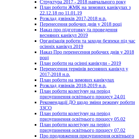
Структура 2017 - 2018 навчального року
План роботи ЖМК на зимових канікулах з
22.12.18 по 11.01.19
Розклад дзвінків 2017-2018 н.р.
Перенесення робочих днів у 2018 році
Наказ про підготовку та проведення
весняних канікул 2019
Організація роботи та заходи безпеки під час
осінніх канікул 2019
Наказ Про перенесення робочих днів у 2018
році
План роботи на осінні канікули - 2019
Перенесення термінів весняних канікул у
2017-2018 н.р.
План роботи на зимових канікулах
Розклад дзвінків 2018-2019 н.р.
План роботи колегіуму на період
призупинення освітнього процесу 24.01
Рекомендації ДО щодо зміни режиму роботи
ЗЗСО
План роботи колегіуму на період
призупинення освітнього процесу 05.02
План роботи колегіуму на період
призупинення освітнього процесу 07.02
Про продовження призупинення освітнього