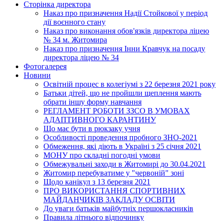
Сторінка директора
Наказ про призначення Надії Стойкової у період
дії воєнного стану
Наказ про виконання обов'язків директора ліцею
№ 34 м. Житомира
Наказ про призначення Інни Кравчук на посаду
директора ліцею № 34
Фотогалерея
Новини
Освітній процес в колегіумі з 22 березня 2021 року
Батьки дітей, що не пройшли щеплення мають
обрати іншу форму навчання
РЕГЛАМЕНТ РОБОТИ ЗЗСО В УМОВАХ
АДАПТИВНОГО КАРАНТИНУ
Що має бути в рюкзаку учня
Особливості проведення пробного ЗНО-2021
Обмеження, які діють в Україні з 25 січня 2021
МОНУ про складні погодні умови
Обмежувальні заходи в Житомирі до 30.04.2021
Житомир перебуватиме у "червоній" зоні
Щодо канікул з 13 березня 2021
ПРО ВИКОРИСТАННЯ СПОРТИВНИХ
МАЙДАНЧИКІВ ЗАКЛАДУ ОСВІТИ
До уваги батьків майбутніх першокласників
Правила літнього відпочинку