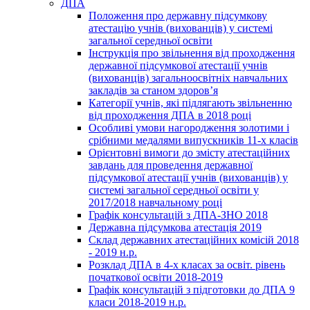
ДПА
Положення про державну підсумкову
атестацію учнів (вихованців) у системі
загальної середньої освіти
Інструкція про звільнення від проходження
державної підсумкової атестації учнів
(вихованців) загальноосвітніх навчальних
закладів за станом здоров’я
Категорії учнів, які підлягають звільненню
від проходження ДПА в 2018 році
Особливі умови нагородження золотими і
срібними медалями випускників 11-х класів
Орієнтовні вимоги до змісту атестаційних
завдань для проведення державної
підсумкової атестації учнів (вихованців) у
системі загальної середньої освіти у
2017/2018 навчальному році
Графік консультацій з ДПА-ЗНО 2018
Державна підсумкова атестація 2019
Склад державних атестаційних комісій 2018
- 2019 н.р.
Розклад ДПА в 4-х класах за освіт. рівень
початкової освіти 2018-2019
Графік консультацій з підготовки до ДПА 9
класи 2018-2019 н.р.