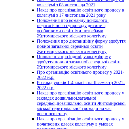
колегіумі з 08 листопада 2021
Наказ про організацію освітнього процесу в
колегіумі з 17 листопада 2021 року
Положення про команду психолого-
педагогічного супроводу дитини з
особливими освітніми потребами
Житомирського міського колегіуму
Положення про дистанційну форму здобуття
повної загальної середньої освіти
Житомирського міського колегіуму
Положення про індивідуальну форму
здобуття повної загальної середньої освіти
Житомирського міського колегіуму
Про організацію освітнього процесу у 2021-
2022 н.р.
Розклад уроків 1-4 класів на ІІ семестр 2021-
2022 н.р.
Наказ про організацію освітнього процесу у
закладах дошкільної,загальної
середньої,позашкільної освіти Житомирської
міської територіальної громади на час
воєнного стану
Наказ про організацію освітнього процесу у
початкових класах колегіуму в умовах