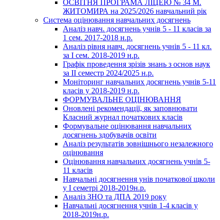
ОСВІТНЯ ПРОГРАМА ЛІЦЕЮ № 34 М.
ЖИТОМИРА на 2025/2026 навчальний рік
Система оцінювання навчальних досягнень
Аналіз навч. досягнень учнів 5 - 11 класів за
1 сем. 2017-2018 н.р.
Аналіз рівня навч. досягнень учнів 5 - 11 кл.
за І сем. 2018-2019 н.р.
Графік проведення зрізів знань з основ наук
за ІІ семестр 2024/2025 н.р.
Моніторинг навчальних досягнень учнів 5-11
класів у 2018-2019 н.р.
ФОРМУВАЛЬНЕ ОЦІНЮВАННЯ
Оновлені рекомендації, як заповнювати
Класний журнал початкових класів
Формувальне оцінювання навчальних
досягнень здобувачів освіти
Аналіз результатів зовнішнього незалежного
оцінювання
Оцінювання навчальних досягнень учнів 5-
11 класів
Навчальні досягнення унів початкової щколи
у І семетрі 2018-2019н.р.
Аналіз ЗНО та ДПА 2019 року
Навчальні досягнення учнів 1-4 класів у
2018-2019н.р.