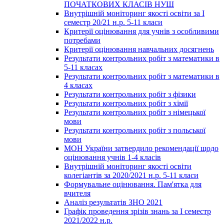
ПОЧАТКОВИХ КЛАСІВ НУШ
Внутрішній моніторинг якості освіти за І
семестр 20/21 н.р. 5-11 класи
Критерії оцінювання для учнів з особливими
потребами
Критерії оцінювання навчальних досягнень
Результати контрольних робіт з математики в
5-11 класах
Результати контрольних робіт з математики в
4 класах
Результати контрольних робіт з фізики
Результати контрольних робіт з хімії
Результати контрольних робіт з німецької
мови
Результати контрольних робіт з польської
мови
МОН України затвердило рекомендації щодо
оцінювання учнів 1-4 класів
Внутрішній моніторинг якості освіти
колегіантів за 2020/2021 н.р. 5-11 класи
Формувальне оцінювання. Пам'ятка для
вчителя
Аналіз результатів ЗНО 2021
Графік проведення зрізів знань за І семестр
2021/2022 н.р.