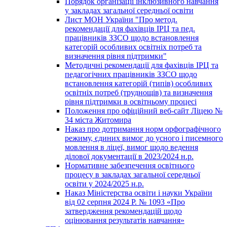
Порядок організації інклюзивного навчання
у закладах загальної середньої освіти
Лист МОН України "Про метод.
рекомендації для фахівців ІРЦ та пед.
працівників ЗЗСО щодо встановлення
категорій особливих освітніх потреб та
визначення рівня підтримки"
Методичні рекомендації для фахівців ІРЦ та
педагогічних працівників ЗЗСО щодо
встановлення категорій (типів) особливих
освітніх потреб (труднощів) та визначення
рівня підтримки в освітньому процесі
Положення про офіційний веб-сайт Ліцею №
34 міста Житомира
Наказ про дотримання норм орфографічного
режиму, єдиних вимог до усного і писемного
мовлення в ліцеї, вимог щодо ведення
ділової документації в 2023/2024 н.р.
Нормативне забезпечення освітнього
процесу в закладах загальної середньої
освіти у 2024/2025 н.р.
Наказ Міністерства освіти і науки України
від 02 серпня 2024 Р. № 1093 «Про
затвердження рекомендацій щодо
оцінювання результатів навчання»