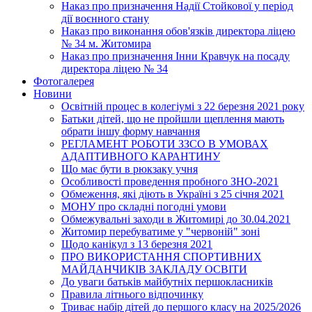
Наказ про призначення Надії Стойкової у період
дії воєнного стану
Наказ про виконання обов'язків директора ліцею
№ 34 м. Житомира
Наказ про призначення Інни Кравчук на посаду
директора ліцею № 34
Фотогалерея
Новини
Освітній процес в колегіумі з 22 березня 2021 року
Батьки дітей, що не пройшли щеплення мають
обрати іншу форму навчання
РЕГЛАМЕНТ РОБОТИ ЗЗСО В УМОВАХ
АДАПТИВНОГО КАРАНТИНУ
Що має бути в рюкзаку учня
Особливості проведення пробного ЗНО-2021
Обмеження, які діють в Україні з 25 січня 2021
МОНУ про складні погодні умови
Обмежувальні заходи в Житомирі до 30.04.2021
Житомир перебуватиме у "червоній" зоні
Щодо канікул з 13 березня 2021
ПРО ВИКОРИСТАННЯ СПОРТИВНИХ
МАЙДАНЧИКІВ ЗАКЛАДУ ОСВІТИ
До уваги батьків майбутніх першокласників
Правила літнього відпочинку
Триває набір дітей до першого класу на 2025/2026