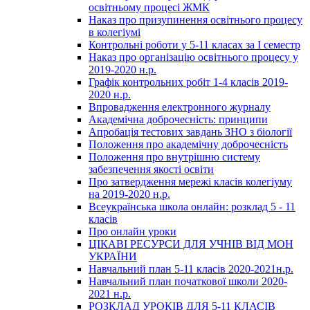
освітньому процесі ЖМК
Наказ про призупинення освітнього процесу
в колегіумі
Контрольні роботи у 5-11 класах за І семестр
Наказ про організацію освітнього процесу у
2019-2020 н.р.
Графік контрольних робіт 1-4 класів 2019-
2020 н.р.
Впровадження електронного журналу
Академічна доброчесність: принципи
Апробація тестових завдань ЗНО з біології
Положення про академічну доброчесність
Положення про внутрішню систему
забезпечення якості освіти
Про затвердження мережі класів колегіуму
на 2019-2020 н.р.
Всеукраїнська школа онлайн: розклад 5 - 11
класів
Про онлайн уроки
ЦІКАВІ РЕСУРСИ ДЛЯ УЧНІВ ВІД МОН
УКРАЇНИ
Навчальний план 5-11 класів 2020-2021н.р.
Навчальний план початкової школи 2020-
2021 н.р.
РОЗКЛАД УРОКІВ ДЛЯ 5-11 КЛАСІВ