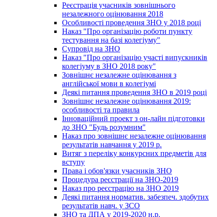
Реєстрація учасників зовнішнього
незалежного оцінювання 2018
Особливості проведення ЗНО у 2018 році
Наказ "Про організацію роботи пункту
тестування на базі колегіуму"
Супровід на ЗНО
Наказ "Про організацію участі випускників
колегіуму в ЗНО 2018 року"
Зовнішнє незалежне оцінювання з
англійської мови в колегіумі
Деякі питання проведення ЗНО в 2019 році
Зовнішнє незалежне оцінювання 2019:
особливості та правила
Інноваційний проект з он-лайн підготовки
до ЗНО "Будь розумним"
Наказ про зовнішнє незалежне оцінювання
результатів навчання у 2019 р.
Витяг з переліку конкурсних предметів для
вступу
Права і обов'язки учасників ЗНО
Процедура реєстрації на ЗНО-2019
Наказ про реєстрацію на ЗНО 2019
Деякі питання норматив. забезпеч. здобутих
результатів навч. у ЗСО
ЗНО та ДПА у 2019-2020 н.р.