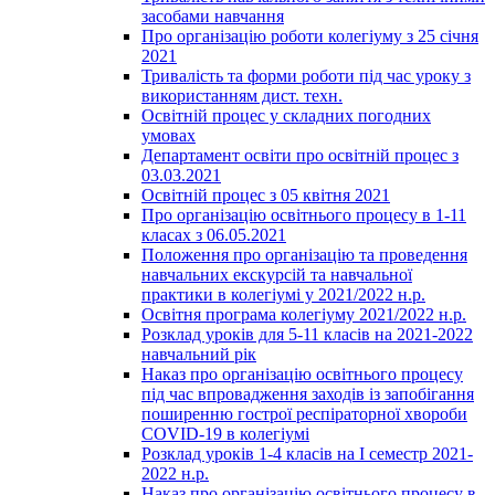
засобами навчання
Про організацію роботи колегіуму з 25 січня
2021
Тривалість та форми роботи під час уроку з
використанням дист. техн.
Освітній процес у складних погодних
умовах
Департамент освіти про освітній процес з
03.03.2021
Освітній процес з 05 квітня 2021
Про організацію освітнього процесу в 1-11
класах з 06.05.2021
Положення про організацію та проведення
навчальних екскурсій та навчальної
практики в колегіумі у 2021/2022 н.р.
Освітня програма колегіуму 2021/2022 н.р.
Розклад уроків для 5-11 класів на 2021-2022
навчальний рік
Наказ про організацію освітнього процесу
під час впровадження заходів із запобігання
поширенню гострої респіраторної хвороби
COVID-19 в колегіумі
Розклад уроків 1-4 класів на І семестр 2021-
2022 н.р.
Наказ про організацію освітнього процесу в