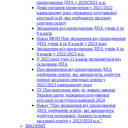
проходження ДПА у 2020/2021 н.р.
Деякі питання проведення у 2021/2022
навчальному році державної підсумкової
атестації осіб, які здобувають загальну
середню освіту
Звільнення від проходження ДПА учнів 4 та
9 класів
Наказ МОН Про звільнення від проходження
ДПА учнів 4 та 9 класів у 2023 році
Звільнення від проходження ДПА учнів 4 та
9 класів у 2022-2023 н.р.
У 2023 році учні 11 класів звільняються від
складання ДПА
Про звільнення від проходження ДПА
здобувачів освіти, які завершують здобуття
повної загальної середньої освіти у
2022/2023 навчальному році
ЗУ Про внесення змін до деяких законів
України щодо державної підсумкової
атестації та вступної кампанії 2024
Наказ "Про звільнення від проходження
ДПА здобувачів освіти, які завершують
здобуття початкової, базової та повної
загальної освіти у 2023/2024 н.р."
ЗНО/НМТ