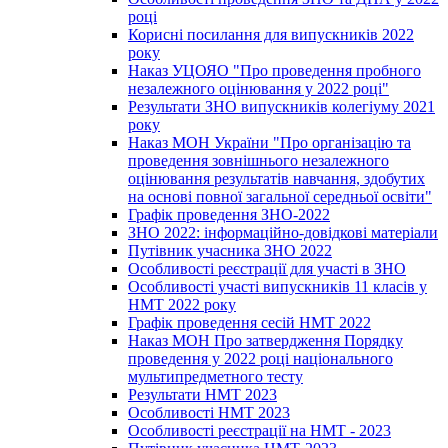
році
Корисні посилання для випускників 2022
року
Наказ УЦОЯО "Про проведення пробного
незалежного оцінювання у 2022 році"
Результати ЗНО випускників колегіуму 2021
року
Наказ МОН України "Про організацію та
проведення зовнішнього незалежного
оцінювання результатів навчання, здобутих
на основі повної загальної середньої освіти"
Графік проведення ЗНО-2022
ЗНО 2022: інформаційно-довідкові матеріали
Путівник учасника ЗНО 2022
Особливості реєстрації для участі в ЗНО
Особливості участі випускників 11 класів у
НМТ 2022 року
Графік проведення сесій НМТ 2022
Наказ МОН Про затвердження Порядку
проведення у 2022 році національного
мультипредметного тесту
Результати НМТ 2023
Особливості НМТ 2023
Особливості реєстрації на НМТ - 2023