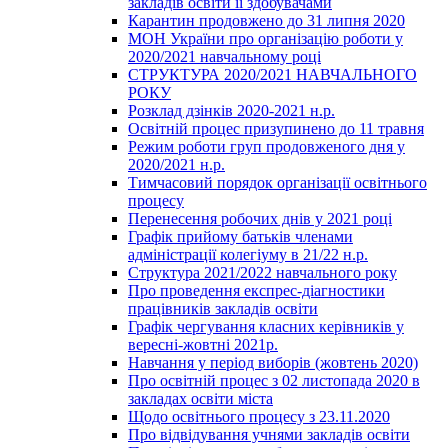
закладів освіти її здобувачами
Карантин продовжено до 31 липня 2020
МОН України про організацію роботи у
2020/2021 навчальному році
СТРУКТУРА 2020/2021 НАВЧАЛЬНОГО
РОКУ
Розклад дзінків 2020-2021 н.р.
Освітній процес призупинено до 11 травня
Режим роботи груп продовженого дня у
2020/2021 н.р.
Тимчасовий порядок організації освітнього
процесу
Перенесення робочих днів у 2021 році
Графік прийому батьків членами
адміністрації колегіуму в 21/22 н.р.
Структура 2021/2022 навчального року
Про проведення експрес-діагностики
працівників закладів освіти
Графік чергування класних керівників у
вересні-жовтні 2021р.
Навчання у період виборів (жовтень 2020)
Про освітній процес з 02 листопада 2020 в
закладах освіти міста
Щодо освітнього процесу з 23.11.2020
Про відвідування учнями закладів освіти