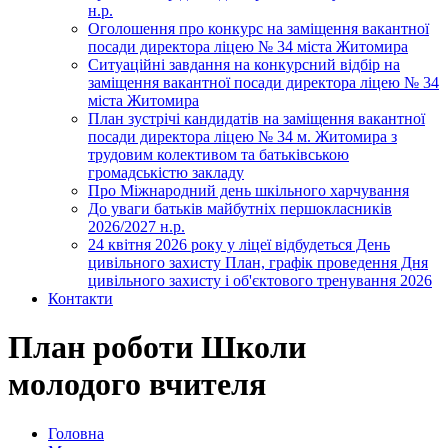
н.р.
Оголошення про конкурс на заміщення вакантної
посади директора ліцею № 34 міста Житомира
Ситуаційні завдання на конкурсний відбір на
заміщення вакантної посади директора ліцею № 34
міста Житомира
План зустрічі кандидатів на заміщення вакантної
посади директора ліцею № 34 м. Житомира з
трудовим колективом та батьківською
громадськістю закладу
Про Міжнародний день шкільного харчування
До уваги батьків майбутніх першокласників
2026/2027 н.р.
24 квітня 2026 року у ліцеї відбудеться День
цивільного захисту План, графік проведення Дня
цивільного захисту і об'єктового тренування 2026
Контакти
План роботи Школи
молодого вчителя
Головна