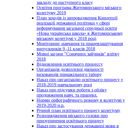
закладу до наступного класу
Освітня програма Житомирського міського
колегіуму 2019
План заходів із запровадження Концепції
реалізації державної політики у сфері
реформування загальної середньої освіти
«Нова українська школа» в Житомирському
міському колегіумі у 2018 році
Моніторинг навчання та працевлаштування
випускників 9 -11 класів 2018
Мовні загони "Сонячних зайчиків" влітку
2018
Відновлення освітнього процессу
Організація дозвіллєвої діяльності
вихованців пришкільного табору
Наказ про організацію освітнього процесу у
2018-2019 навчальному році
Наказ про підсумки роботи з обліку
продовження навч. та працевл.
Норми орфографічного режиму в колегіумі у
2019-2020 н.р.
Річний план освітнього процесу колегіуму
Розпорядження міського голови про
призупинення освітнього процесу
Наказ про застосування державної мови в