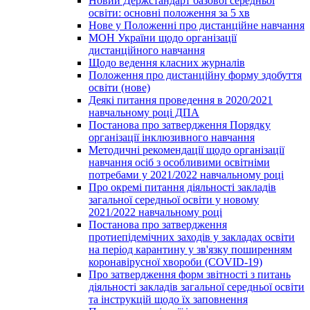
Новий Держстандарт базової середньої
освіти: основні положення за 5 хв
Нове у Положенні про дистанційне навчання
МОН України щодо організації
дистанційного навчання
Щодо ведення класних журналів
Положення про дистанційну форму здобуття
освіти (нове)
Деякі питання проведення в 2020/2021
навчальному році ДПА
Постанова про затвердження Порядку
організації інклюзивного навчання
Методичні рекомендації щодо організації
навчання осіб з особливими освітніми
потребами у 2021/2022 навчальному році
Про окремі питання діяльності закладів
загальної середньої освіти у новому
2021/2022 навчальному році
Постанова про затвердження
протиепідемічних заходів у закладах освіти
на період карантину у зв'язку поширенням
коронавірусної хвороби (COVID-19)
Про затвердження форм звітності з питань
діяльності закладів загальної середньої освіти
та інструкцій щодо їх заповнення