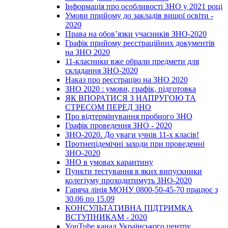
Інформація про особливості ЗНО у 2021 році
Умови прийому до закладів вищої освіти -
2020
Права на обов’язки учасників ЗНО-2020
Графік прийому реєстраційних документів
на ЗНО 2020
11-класники вже обрали предмети для
складання ЗНО-2020
Наказ про реєстрацію на ЗНО 2020
ЗНО 2020 : умови, графік, підготовка
ЯК ВПОРАТИСЯ З НАПРУГОЮ ТА
СТРЕСОМ ПЕРЕД ЗНО
Про відтермінування пробного ЗНО
Графік проведення ЗНО - 2020
ЗНО-2020. До уваги учнів 11-х класів!
Протиепідемічні заходи при проведенні
ЗНО-2020
ЗНО в умовах карантину
Пункти тестування в яких випускники
колегіуму проходитимуть ЗНО-2020
Гаряча лінія МОНУ 0800-50-45-70 працює з
30.06 по 15.09
КОНСУЛЬТАТИВНА ПІДТРИМКА
ВСТУПНИКАМ - 2020
YouTube канал Українського центру