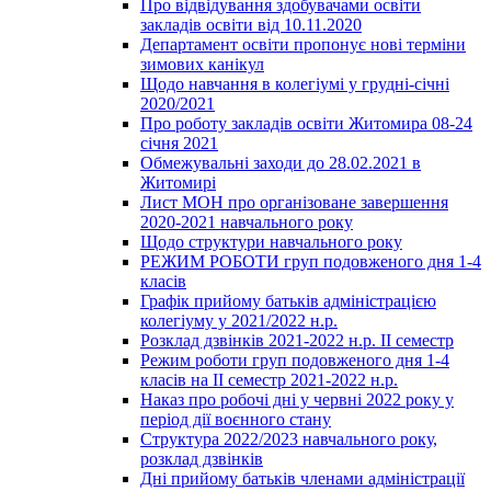
Про відвідування здобувачами освіти
закладів освіти від 10.11.2020
Департамент освіти пропонує нові терміни
зимових канікул
Щодо навчання в колегіумі у грудні-січні
2020/2021
Про роботу закладів освіти Житомира 08-24
січня 2021
Обмежувальні заходи до 28.02.2021 в
Житомирі
Лист МОН про організоване завершення
2020-2021 навчального року
Щодо структури навчального року
РЕЖИМ РОБОТИ груп подовженого дня 1-4
класів
Графік прийому батьків адміністрацією
колегіуму у 2021/2022 н.р.
Розклад дзвінків 2021-2022 н.р. ІІ семестр
Режим роботи груп подовженого дня 1-4
класів на ІІ семестр 2021-2022 н.р.
Наказ про робочі дні у червні 2022 року у
період дії воєнного стану
Структура 2022/2023 навчального року,
розклад дзвінків
Дні прийому батьків членами адміністрації