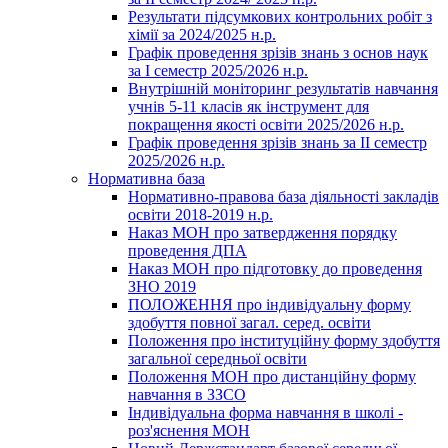
Результати підсумкових контрольних робіт з
хімії за 2024/2025 н.р.
Графік проведення зрізів знань з основ наук
за І семестр 2025/2026 н.р.
Внутрішній моніторинг результатів навчання
учнів 5-11 класів як інструмент для
покращення якості освіти 2025/2026 н.р.
Графік проведення зрізів знань за ІІ семестр
2025/2026 н.р.
Нормативна база
Нормативно-правова база діяльності закладів
освіти 2018-2019 н.р.
Наказ МОН про затвердження порядку
проведення ДПА
Наказ МОН про підготовку до проведення
ЗНО 2019
ПОЛОЖЕННЯ про індивідуальну форму
здобуття повної загал. серед. освіти
Положення про інституційну форму здобуття
загальної середньої освіти
Положення МОН про дистанційну форму
навчання в ЗЗСО
Індивідуальна форма навчання в школі -
роз'яснення МОН