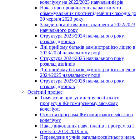
колегіуму на 2022/2023 навчальний рік
Наказ про продовження карантину та
обмежувальних протиепідемічних заходів до
30 червня 2023 року
Заходи організованого закінчення 2022/2023
навчального року
Структура 2023/2024 навчального року,
розклад дзвінків
Дні прийому батьків адміністрацією ліцею в
2023/2024 навчальному році
Структура 2024/2025 навчального року,
розклад дзвінків
Дні прийому батьків адміністрацією ліцею в
2024/2025 навчальному році
Структура 2025/2026 навчального року,
розклад дзвінків
Освітній процес
Тимчасове призупинення освітнього
процесу в Житомирському міському
колегіумі
Освітня програма Житомирського міського
колегіуму
Наказ виконання навч. планів і програм за І
семестр 2018-2019 н.р.
Переведення учнів загальноосвітнього навч.