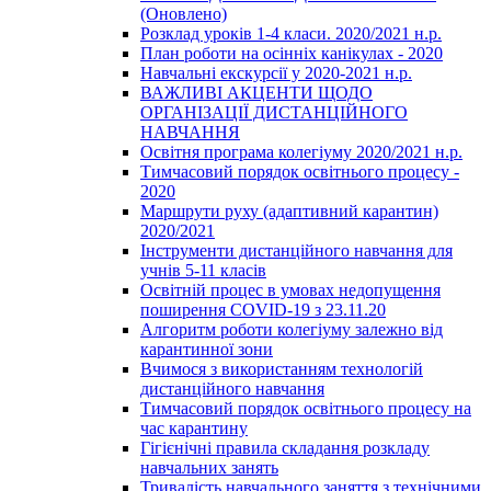
(Оновлено)
Розклад уроків 1-4 класи. 2020/2021 н.р.
План роботи на осінніх канікулах - 2020
Навчальні екскурсії у 2020-2021 н.р.
ВАЖЛИВІ АКЦЕНТИ ЩОДО
ОРГАНІЗАЦІЇ ДИСТАНЦІЙНОГО
НАВЧАННЯ
Освітня програма колегіуму 2020/2021 н.р.
Тимчасовий порядок освітнього процесу -
2020
Маршрути руху (адаптивний карантин)
2020/2021
Інструменти дистанційного навчання для
учнів 5-11 класів
Освітній процес в умовах недопущення
поширення COVID-19 з 23.11.20
Алгоритм роботи колегіуму залежно від
карантинної зони
Вчимося з використанням технологій
дистанційного навчання
Тимчасовий порядок освітнього процесу на
час карантину
Гігієнічні правила складання розкладу
навчальних занять
Тривалість навчального заняття з технічними