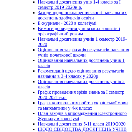
Навчальні досягнення унів 1-4 класів за І
семестр 2019-2020н.р.
Заходи щодо покращення якості навчальних
досягнень здобувачів освіти
Е-журнали - 2020 в колегіумі
Вимоги до ведення учнівських зошитів і
орфографічний режим
Навчальні досягнення учнів 1 семестр 2019-
2020
Оцінювання та фіксація результатів навчання
учнів початкової школи
Оцінювання навчальних досягнень учнів 1
класів
Рекомендації щодо оцінювання результатів
навчання в 3-4 класах у 2020р
Оцінювання навчальних досягнень учнів 2
класів
Графік проведення зрізів знань за І семестр
2020-2021 н.р.
Графік контрольних робіт з української мови
та математики у 4-х класах
План заходів з впровадження Електронного
Журналу в колегіумі
Навчальні досягнення 5-11 класи 2019/2020
ЩОДО СВІДОЦТВА ДОСЯГНЕНЬ УЧНІВ