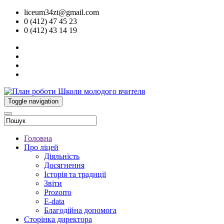
liceum34zt@gmail.com
0 (412) 47 45 23
0 (412) 43 14 19
Toggle navigation
Головна
Про ліцей
Діяльність
Досягнення
Історія та традиції
Звіти
Prozorro
E-data
Благодійна допомога
Сторінка директора