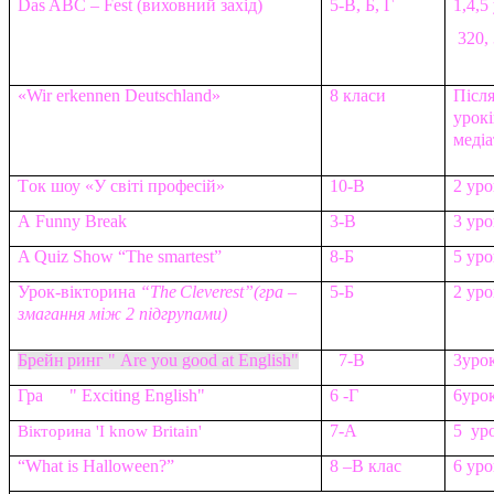
Das
ABC
–
Fest
(виховний захід)
5-В, Б, Г
1,4,5
320, 
«
Wir erkennen Deutschland
»
8 класи
Після
урокі
медіа
Т
ок шоу «У світі професій»
10-В
2 уро
А Funny Break
3-В
3 уро
A Quiz Show “The smartest”
8-
Б
5 уро
Урок-вікторина
“
The
Cleverest
”(гра –
5-Б
2 уро
змагання між 2 підгрупами)
Брейн
ринг
" Are you good at English"
7-
В
3
уро
Гра
" Exciting English"
6 -
Г
6
уро
7-А
5 уро
В
ікторина
'I know Britain'
“What is Halloween?”
8
–В клас
6 уро