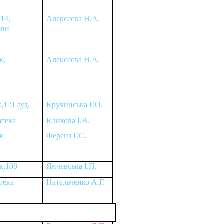
14,
Алексєєва Н.А.
рви
к,
Алексєєва Н.А.
к
,121
ауд.
Кручинська Г.О.
атека
Кликова І.В.
к
Ференз Г.С.
к,108
Янчевська І.П.
тека
Натальченко А.Г.