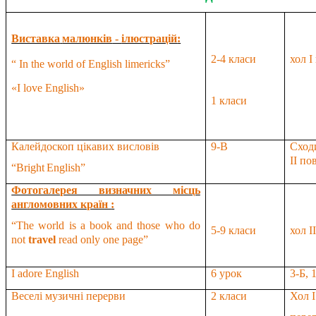
Виставка
малюнків
-
ілюстрацій
:
2
-4
класи
хол І
“ In the world of English limericks”
«І
love English
»
1 класи
Калейдоскоп цікавих висловів
9-В
Сход
ІІ по
“
Bright
English
”
Фотогалерея визначних місць
англомовних країн
:
“The world is a book and those who do
5-9 класи
хол
I
not
travel
read only one page”
I adore English
6 урок
3-
Б, 
Веселі музичні перерви
2 класи
Хол
I