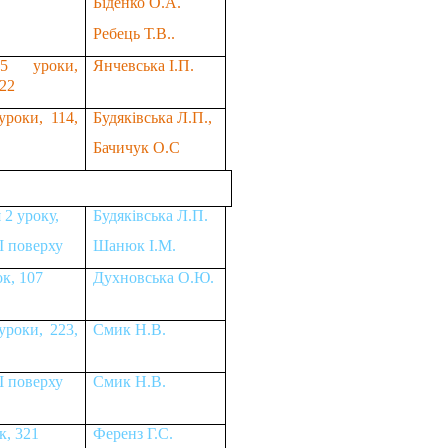
Біденко О.А.
Ребець Т.В..
5 уроки,
Янчевська І.П.
122
уроки, 114,
Будяківська Л.П.,
Бачичук О.С
 2 уроку,
Будяківська Л.П.
І поверху
Шанюк І.М.
к, 107
Духновська О.Ю.
уроки, 223,
Смик Н.В.
І поверху
Смик Н.В.
к, 321
Ференз Г.С.