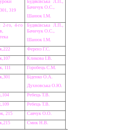
 уроки
Будяківська Л.П.,
Бачичук О.С.,
301, 319
Шанюк І.М.
 2-го, 4-го
Будяківська Л.П.,
в,
Бачичук О.С.,
тека
Шанюк І.М.
к,222
Ференз Г.С.
к,107
Кликова І.В.
к, 111
Горобець С.М.
к,301
Біденко О.А.
Духновська О.Ю.
к
,104
Ребець Т.В.
к
,109
Ребець Т.В.
к, 215
Савчук О.О.
к,215
Смик Н.В.