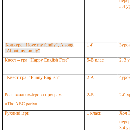
пере
3
,4
ур
Конкурс
"I love my family",
А
song
3
уро
1 -
Г
"About my family"
Квест – гра
“Happy English Fest”
5-B
клас
2, 3 
Квест-гра "Funny English"
2-А
4урок
Розважально-ігрова програма
2-В
2
-й у
«
The
ABC
party
»
Рухливі ігри
1 класи
Хол
I
пере
3
,4
ур