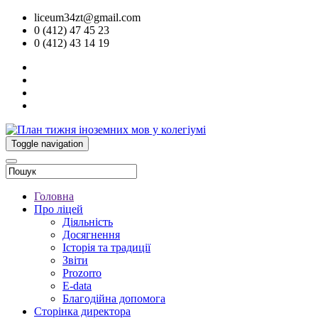
liceum34zt@gmail.com
0 (412) 47 45 23
0 (412) 43 14 19
Toggle navigation
Головна
Про ліцей
Діяльність
Досягнення
Історія та традиції
Звіти
Prozorro
E-data
Благодійна допомога
Сторінка директора