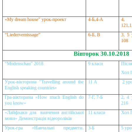
«
My dream house"
урок
-
проект
4-Б,4-А
4, 
121,
“Liedervernissage”
6-Б, В
3, 5 
108
Вівторок 30.10.2018
“Modenschau” 2018
9 класи
Після
Хол І
У
рок-віктoрина "Travelling around the
11
А
2 уро
English speaking countries
»
Гра-вікторина «
How much English do
7-
Г, 7-Б
2, 4 
you know
»
216
«Лайфхаки для вивчення англійської
11 класи
Хол І
мови» Демонстрація відеороліків
Урок-гра «Навчальні предмети.
3-Б
5 уро