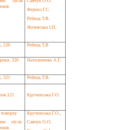
рви після
Савчук О.О.
оків
Ференз Г.С.
Ребець Т.В.
Янчевська І.П.
к
, 220
Ребець Т.В
уроки, 320
Натальченко А.Г.
, 321
Ребець Т.В.
рок
,121
Кручинська Г.О.
поверху
Кручинська Г.О.,
рви після
Савчук О.О.
оків