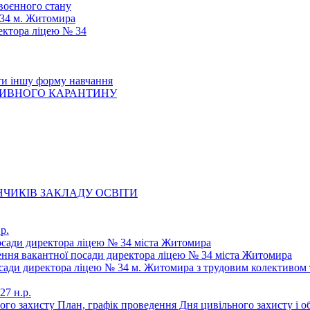
 воєнного стану
 34 м. Житомира
ектора ліцею № 34
ти іншу форму навчання
ТИВНОГО КАРАНТИНУ
ЧИКІВ ЗАКЛАДУ ОСВІТИ
р.
осади директора ліцею № 34 міста Житомира
щення вакантної посади директора ліцею № 34 міста Житомира
осади директора ліцею № 34 м. Житомира з трудовим колективом 
27 н.р.
ьного захисту План, графік проведення Дня цивільного захисту і 