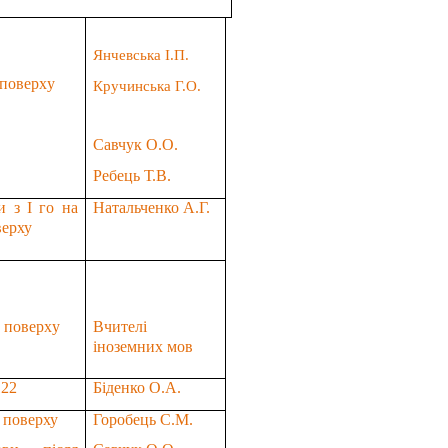
Янчевська І.П.
 поверх
у
Кручинська Г.О.
Савчук О.О.
Ребець Т.В.
и з І го на
Натальченко А.Г.
верху
I
поверх
у
Вчителі
іноземних мов
122
Біденко О.А.
поверху
Горобець С.М.