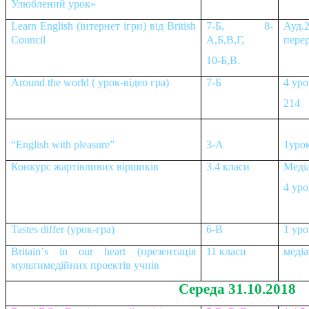
Улюблений урок»
Learn English (
інтернет
ігри
)
від
British
7
-
Б, 8-
Ауд.2
Council
А,Б,В,Г,
пере
10-Б,В.
Around the world (
урок-відео гра)
7-Б
4 уро
214
“English with pleasure”
3-А
1уро
Конкурс
жартівливих віршиків
3.4 класи
Меді
4 уро
Tastes differ (
урок-гра)
6-В
1 уро
Britain
’
s
in
our
heart
(презентація
11 класи
медіа
мультимедійних проектів учнів
Середа 31.10.2018