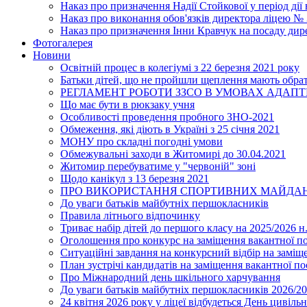
Наказ про призначення Надії Стойкової у період дії
Наказ про виконання обов'язків директора ліцею №
Наказ про призначення Інни Кравчук на посаду дир
Фотогалерея
Новини
Освітній процес в колегіумі з 22 березня 2021 року
Батьки дітей, що не пройшли щеплення мають обра
РЕГЛАМЕНТ РОБОТИ ЗЗСО В УМОВАХ АДАП
Що має бути в рюкзаку учня
Особливості проведення пробного ЗНО-2021
Обмеження, які діють в Україні з 25 січня 2021
МОНУ про складні погодні умови
Обмежувальні заходи в Житомирі до 30.04.2021
Житомир перебуватиме у "червоній" зоні
Щодо канікул з 13 березня 2021
ПРО ВИКОРИСТАННЯ СПОРТИВНИХ МАЙДАН
До уваги батьків майбутніх першокласників
Правила літнього відпочинку
Триває набір дітей до першого класу на 2025/2026 н.
Оголошення про конкурс на заміщення вакантної п
Ситуаційні завдання на конкурсний відбір на замі
План зустрічі кандидатів на заміщення вакантної п
Про Міжнародний день шкільного харчування
До уваги батьків майбутніх першокласників 2026/20
24 квітня 2026 року у ліцеї відбудеться День цивіл