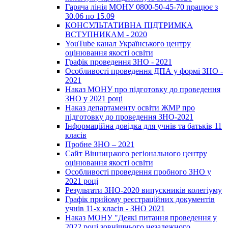
Гаряча лінія МОНУ 0800-50-45-70 працює з
30.06 по 15.09
КОНСУЛЬТАТИВНА ПІДТРИМКА
ВСТУПНИКАМ - 2020
YouTube канал Українського центру
оцінювання якості освіти
Графік проведення ЗНО - 2021
Особливості проведення ДПА у формі ЗНО -
2021
Наказ МОНУ про підготовку до проведення
ЗНО у 2021 році
Наказ департаменту освіти ЖМР про
підготовку до проведення ЗНО-2021
Інформаційна довідка для учнів та батьків 11
класів
Пробне ЗНО – 2021
Сайт Вінницького регіонального центру
оцінювання якості освіти
Особливості проведення пробного ЗНО у
2021 році
Результати ЗНО-2020 випускників колегіуму
Графік прийому реєстраційних документів
учнів 11-х класів - ЗНО 2021
Наказ МОНУ "Деякі питання проведення у
2022 році зовнішнього незалежного