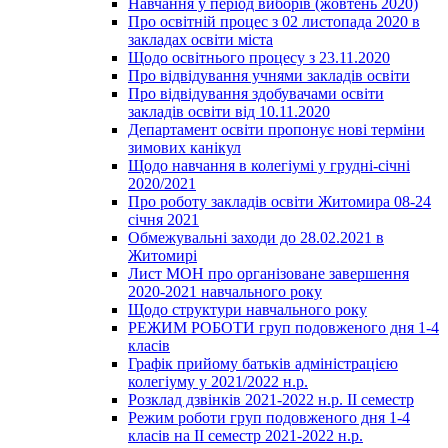
Навчання у період виборів (жовтень 2020)
Про освітній процес з 02 листопада 2020 в
закладах освіти міста
Щодо освітнього процесу з 23.11.2020
Про відвідування учнями закладів освіти
Про відвідування здобувачами освіти
закладів освіти від 10.11.2020
Департамент освіти пропонує нові терміни
зимових канікул
Щодо навчання в колегіумі у грудні-січні
2020/2021
Про роботу закладів освіти Житомира 08-24
січня 2021
Обмежувальні заходи до 28.02.2021 в
Житомирі
Лист МОН про організоване завершення
2020-2021 навчального року
Щодо структури навчального року
РЕЖИМ РОБОТИ груп подовженого дня 1-4
класів
Графік прийому батьків адміністрацією
колегіуму у 2021/2022 н.р.
Розклад дзвінків 2021-2022 н.р. ІІ семестр
Режим роботи груп подовженого дня 1-4
класів на ІІ семестр 2021-2022 н.р.