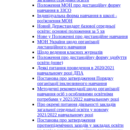
Положення МОН про дистанційну форму
навчання в ЗЗСО
Індивідуальна форма навчання в школі -
роз'яснення МОН
Новий Держстандарт базової середньої
освіти: основні положення за 5 хв
Нове у Положенні про дистанційне навчання
МОН України щодо організації
дистанційного навчання
Щодо ведення класних журналів
Положення про дистанційну форму здобуття
освіти (нове)
Деякі питання проведення в 2020/2021
навчальному році ДПА
Постанова про затвердження Порядку
організації інклюзивного навчання
Методичні рекомендації щодо організації
навчання осіб з особливими освітніми
потребами у 2021/2022 навчальному році
Про окремі питання діяльності закладів
загальної середньої освіти у новому
2021/2022 навчальному році
Постанова про затвердження
протиепідемічних заходів у закладах освіти