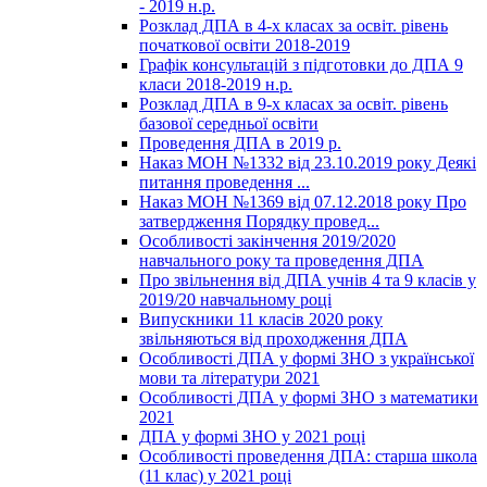
- 2019 н.р.
Розклад ДПА в 4-х класах за освіт. рівень
початкової освіти 2018-2019
Графік консультацій з підготовки до ДПА 9
класи 2018-2019 н.р.
Розклад ДПА в 9-х класах за освіт. рівень
базової середньої освіти
Проведення ДПА в 2019 р.
Наказ МОН №1332 від 23.10.2019 року Деякі
питання проведення ...
Наказ МОН №1369 від 07.12.2018 року Про
затвердження Порядку провед...
Особливості закінчення 2019/2020
навчального року та проведення ДПА
Про звільнення від ДПА учнів 4 та 9 класів у
2019/20 навчальному році
Випускники 11 класів 2020 року
звільняються від проходження ДПА
Особливості ДПА у формі ЗНО з української
мови та літератури 2021
Особливості ДПА у формі ЗНО з математики
2021
ДПА у формі ЗНО у 2021 році
Особливості проведення ДПА: старша школа
(11 клас) у 2021 році