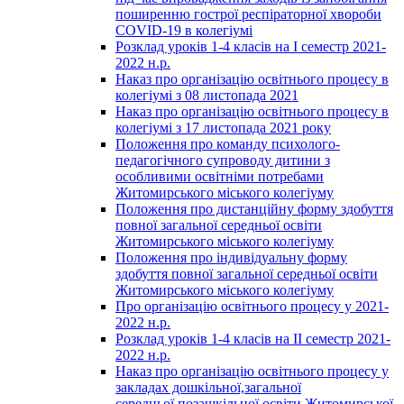
поширенню гострої респіраторної хвороби
COVID-19 в колегіумі
Розклад уроків 1-4 класів на І семестр 2021-
2022 н.р.
Наказ про організацію освітнього процесу в
колегіумі з 08 листопада 2021
Наказ про організацію освітнього процесу в
колегіумі з 17 листопада 2021 року
Положення про команду психолого-
педагогічного супроводу дитини з
особливими освітніми потребами
Житомирського міського колегіуму
Положення про дистанційну форму здобуття
повної загальної середньої освіти
Житомирського міського колегіуму
Положення про індивідуальну форму
здобуття повної загальної середньої освіти
Житомирського міського колегіуму
Про організацію освітнього процесу у 2021-
2022 н.р.
Розклад уроків 1-4 класів на ІІ семестр 2021-
2022 н.р.
Наказ про організацію освітнього процесу у
закладах дошкільної,загальної
середньої,позашкільної освіти Житомирської