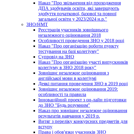
Наказ "Про звільнення від проходження
ДПА здобувачів освіти, які завершують
здобуття початкової, базової та повної
загальної освіти у 2023/2024 н.р."
ЗНО/НМТ
Реєстрація учасників зовнішнього
незалежного оцінювання 2018
Особливості проведення ЗНО у 2018 році
Наказ "Про організацію роботи пункту
тестування на базі колегіуму"
Супровід на ЗНО
Наказ "Про організацію участі випускників
колегіуму в ЗНО 2018 року"
Зовнішнє незалежне оцінювання з
англійської мови в колегіумі
Деякі питання проведення ЗНО в 2019 році
Зовнішнє незалежне оцінювання 2019:
особливості та правила
Інноваційний проект з он-лайн підготовки
до ЗНО "Будь розумним"
Наказ про зовнішнє незалежне оцінювання
результатів навчання у 2019 р.
Витяг з переліку конкурсних предметів для
вступу
Права і обов'язки учасників ЗНО