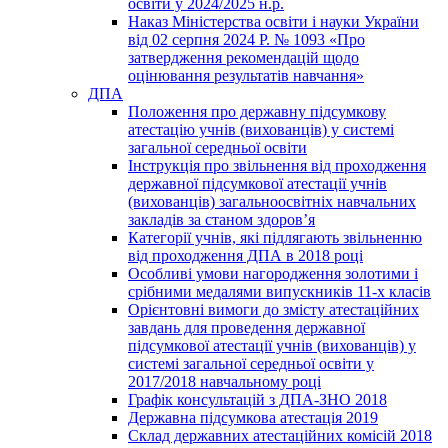
освіти у 2024/2025 н.р.
Наказ Міністерства освіти і науки України
від 02 серпня 2024 Р. № 1093 «Про
затвердження рекомендацій щодо
оцінювання результатів навчання»
ДПА
Положення про державну підсумкову
атестацію учнів (вихованців) у системі
загальної середньої освіти
Інструкція про звільнення від проходження
державної підсумкової атестації учнів
(вихованців) загальноосвітніх навчальних
закладів за станом здоров’я
Категорії учнів, які підлягають звільненню
від проходження ДПА в 2018 році
Особливі умови нагородження золотими і
срібними медалями випускників 11-х класів
Орієнтовні вимоги до змісту атестаційних
завдань для проведення державної
підсумкової атестації учнів (вихованців) у
системі загальної середньої освіти у
2017/2018 навчальному році
Графік консультацій з ДПА-ЗНО 2018
Державна підсумкова атестація 2019
Склад державних атестаційних комісій 2018