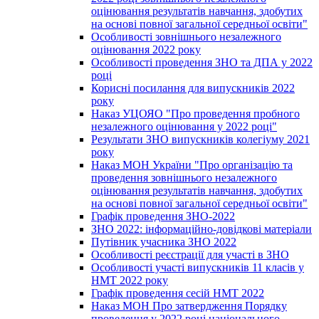
оцінювання результатів навчання, здобутих
на основі повної загальної середньої освіти"
Особливості зовнішнього незалежного
оцінювання 2022 року
Особливості проведення ЗНО та ДПА у 2022
році
Корисні посилання для випускників 2022
року
Наказ УЦОЯО "Про проведення пробного
незалежного оцінювання у 2022 році"
Результати ЗНО випускників колегіуму 2021
року
Наказ МОН України "Про організацію та
проведення зовнішнього незалежного
оцінювання результатів навчання, здобутих
на основі повної загальної середньої освіти"
Графік проведення ЗНО-2022
ЗНО 2022: інформаційно-довідкові матеріали
Путівник учасника ЗНО 2022
Особливості реєстрації для участі в ЗНО
Особливості участі випускників 11 класів у
НМТ 2022 року
Графік проведення сесій НМТ 2022
Наказ МОН Про затвердження Порядку
проведення у 2022 році національного