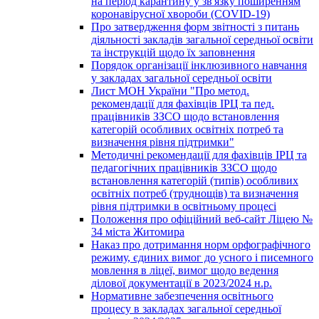
на період карантину у зв'язку поширенням
коронавірусної хвороби (COVID-19)
Про затвердження форм звітності з питань
діяльності закладів загальної середньої освіти
та інструкцій щодо їх заповнення
Порядок організації інклюзивного навчання
у закладах загальної середньої освіти
Лист МОН України "Про метод.
рекомендації для фахівців ІРЦ та пед.
працівників ЗЗСО щодо встановлення
категорій особливих освітніх потреб та
визначення рівня підтримки"
Методичні рекомендації для фахівців ІРЦ та
педагогічних працівників ЗЗСО щодо
встановлення категорій (типів) особливих
освітніх потреб (труднощів) та визначення
рівня підтримки в освітньому процесі
Положення про офіційний веб-сайт Ліцею №
34 міста Житомира
Наказ про дотримання норм орфографічного
режиму, єдиних вимог до усного і писемного
мовлення в ліцеї, вимог щодо ведення
ділової документації в 2023/2024 н.р.
Нормативне забезпечення освітнього
процесу в закладах загальної середньої