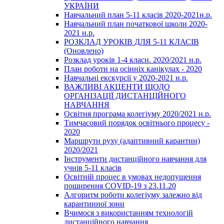
УКРАЇНИ
Навчальний план 5-11 класів 2020-2021н.р.
Навчальний план початкової школи 2020-
2021 н.р.
РОЗКЛАД УРОКІВ ДЛЯ 5-11 КЛАСІВ
(Оновлено)
Розклад уроків 1-4 класи. 2020/2021 н.р.
План роботи на осінніх канікулах - 2020
Навчальні екскурсії у 2020-2021 н.р.
ВАЖЛИВІ АКЦЕНТИ ЩОДО
ОРГАНІЗАЦІЇ ДИСТАНЦІЙНОГО
НАВЧАННЯ
Освітня програма колегіуму 2020/2021 н.р.
Тимчасовий порядок освітнього процесу -
2020
Маршрути руху (адаптивний карантин)
2020/2021
Інструменти дистанційного навчання для
учнів 5-11 класів
Освітній процес в умовах недопущення
поширення COVID-19 з 23.11.20
Алгоритм роботи колегіуму залежно від
карантинної зони
Вчимося з використанням технологій
дистанційного навчання