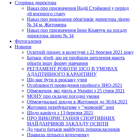
Сторінка директора
Наказ про призначення Надії Стойкової у період
дії воєнного стану
Наказ про виконання обов'язків директора ліцею
№ 34 м. Житомира
Наказ про призначення Інни Кравчук на посаду
директора ліцею № 34
Фотогалерея
Новини
Освітній процес в колегіумі з 22 березня 2021 року
Батьки дітей, що не пройшли щеплення мають
обрати іншу форму навчання
РЕГЛАМЕНТ РОБОТИ ЗЗСО В УМОВАХ
АДАПТИВНОГО КАРАНТИНУ
Що має бути в рюкзаку учня
Особливості проведення пробного ЗНО-2021
Обмеження, які діють в Україні з 25 січня 2021
МОНУ про складні погодні умови
Обмежувальні заходи в Житомирі до 30.04.2021
Житомир перебуватиме у "червоній" зоні
Щодо канікул з 13 березня 2021
ПРО ВИКОРИСТАННЯ СПОРТИВНИХ
МАЙДАНЧИКІВ ЗАКЛАДУ ОСВІТИ
До уваги батьків майбутніх першокласників
Правила літнього відпочинку