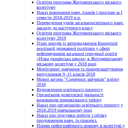
Освітня програма Житомирського міського
колегіуму
Наказ виконання навч. планів і програм за І
семестр 2018-2019 н.р.
Переведення учнів загальноосвітнього навч.
закладу до наступного класу
Освітня програма Житомирського міського
колегіуму 2019
План заходів із запровадження Концепції
реалізації державної політики у сфері
реформування загальної середньої освіти
«Нова українська школа» в Житомирському
міському колегіумі у 2018 році
Моніторинг навчання та працевлаштування
випускників 9 -11 класів 2018
Мовні загони "Сонячних зайчиків" влітку
2018
Відновлення освітнього процессу
Організація дозвіллєвої діяльності
вихованців пришкільного табору
Наказ про організацію освітнього процесу у
2018-2019 навчальному році
Наказ про підсумки роботи з обліку
продовження навч. та працевл.
Норми орфографічного режиму в колегіумі у