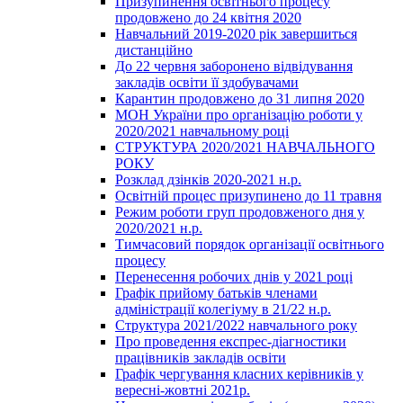
Призупинення освітнього процесу
продовжено до 24 квітня 2020
Навчальний 2019-2020 рік завершиться
дистанційно
До 22 червня заборонено відвідування
закладів освіти її здобувачами
Карантин продовжено до 31 липня 2020
МОН України про організацію роботи у
2020/2021 навчальному році
СТРУКТУРА 2020/2021 НАВЧАЛЬНОГО
РОКУ
Розклад дзінків 2020-2021 н.р.
Освітній процес призупинено до 11 травня
Режим роботи груп продовженого дня у
2020/2021 н.р.
Тимчасовий порядок організації освітнього
процесу
Перенесення робочих днів у 2021 році
Графік прийому батьків членами
адміністрації колегіуму в 21/22 н.р.
Структура 2021/2022 навчального року
Про проведення експрес-діагностики
працівників закладів освіти
Графік чергування класних керівників у
вересні-жовтні 2021р.