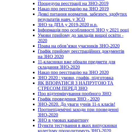
Процедура реєстрації на ЗНО-2019
Наказ про реєстрацію на ЗНО 2019
Деякі питання норматив. забезпеч. здобутих
результатів навч. у ЗСО
ЗНО та ДПА у 2019-2020 н.р.
Інформація про особливості ЗНО у 2021 році
Умови прийому до закладів вищої освіти -
2020
Права на обов’язки учасників ЗНО-2020
Графік прийому реєстраційних документів
на ЗНО 2020
11-класники вже обрали предмети для
складання ЗНО-2020
Наказ про реєстрацію на ЗНО 2020
ЗНО 2020 : умови, графік, підготовка
ЯК ВПОРАТИСЯ З НАПРУГОЮ ТА
СТРЕСОМ ПЕРЕД ЗНО
Про відтермінування пробного ЗНО
Графік проведення ЗНО - 2020
ЗНО-2020. До уваги учнів 11-х класів!
Протиепідемічні заходи при проведенні
ЗНО-2020
ЗНО в умовах карантину
Пункти тестування в яких випускники
колегіуму проходитимуть ЗНО-2020