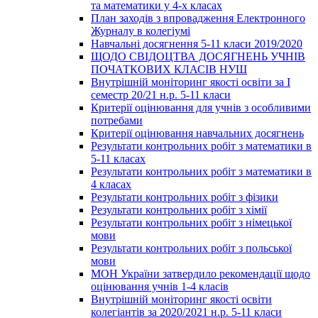
та математики у 4-х класах
План заходів з впровадження Електронного
Журналу в колегіумі
Навчальні досягнення 5-11 класи 2019/2020
ЩОДО СВІДОЦТВА ДОСЯГНЕНЬ УЧНІВ
ПОЧАТКОВИХ КЛАСІВ НУШ
Внутрішній моніторинг якості освіти за І
семестр 20/21 н.р. 5-11 класи
Критерії оцінювання для учнів з особливими
потребами
Критерії оцінювання навчальних досягнень
Результати контрольних робіт з математики в
5-11 класах
Результати контрольних робіт з математики в
4 класах
Результати контрольних робіт з фізики
Результати контрольних робіт з хімії
Результати контрольних робіт з німецької
мови
Результати контрольних робіт з польської
мови
МОН України затвердило рекомендації щодо
оцінювання учнів 1-4 класів
Внутрішній моніторинг якості освіти
колегіантів за 2020/2021 н.р. 5-11 класи