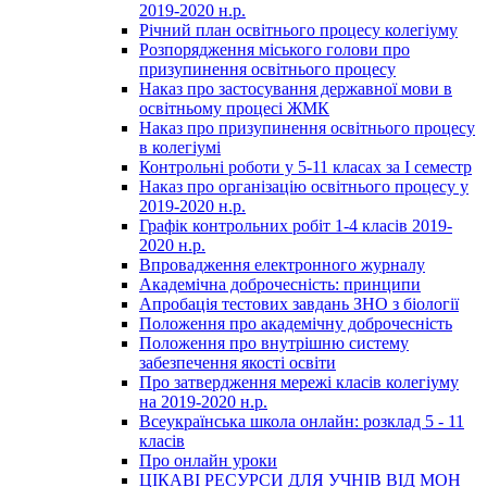
2019-2020 н.р.
Річний план освітнього процесу колегіуму
Розпорядження міського голови про
призупинення освітнього процесу
Наказ про застосування державної мови в
освітньому процесі ЖМК
Наказ про призупинення освітнього процесу
в колегіумі
Контрольні роботи у 5-11 класах за І семестр
Наказ про організацію освітнього процесу у
2019-2020 н.р.
Графік контрольних робіт 1-4 класів 2019-
2020 н.р.
Впровадження електронного журналу
Академічна доброчесність: принципи
Апробація тестових завдань ЗНО з біології
Положення про академічну доброчесність
Положення про внутрішню систему
забезпечення якості освіти
Про затвердження мережі класів колегіуму
на 2019-2020 н.р.
Всеукраїнська школа онлайн: розклад 5 - 11
класів
Про онлайн уроки
ЦІКАВІ РЕСУРСИ ДЛЯ УЧНІВ ВІД МОН