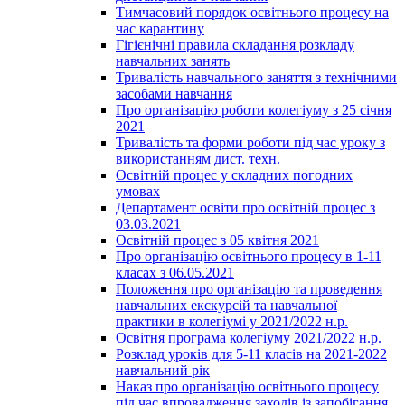
Тимчасовий порядок освітнього процесу на
час карантину
Гігієнічні правила складання розкладу
навчальних занять
Тривалість навчального заняття з технічними
засобами навчання
Про організацію роботи колегіуму з 25 січня
2021
Тривалість та форми роботи під час уроку з
використанням дист. техн.
Освітній процес у складних погодних
умовах
Департамент освіти про освітній процес з
03.03.2021
Освітній процес з 05 квітня 2021
Про організацію освітнього процесу в 1-11
класах з 06.05.2021
Положення про організацію та проведення
навчальних екскурсій та навчальної
практики в колегіумі у 2021/2022 н.р.
Освітня програма колегіуму 2021/2022 н.р.
Розклад уроків для 5-11 класів на 2021-2022
навчальний рік
Наказ про організацію освітнього процесу
під час впровадження заходів із запобігання