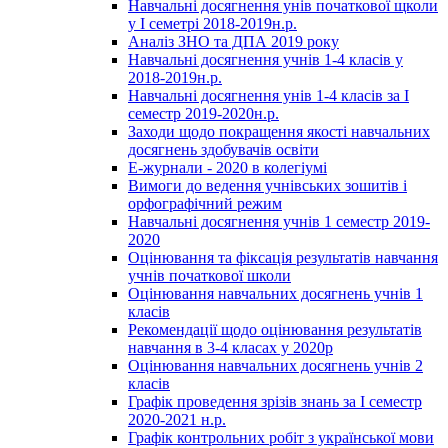
Навчальні досягнення унів початкової щколи
у І семетрі 2018-2019н.р.
Аналіз ЗНО та ДПА 2019 року
Навчальні досягнення учнів 1-4 класів у
2018-2019н.р.
Навчальні досягнення унів 1-4 класів за І
семестр 2019-2020н.р.
Заходи щодо покращення якості навчальних
досягнень здобувачів освіти
Е-журнали - 2020 в колегіумі
Вимоги до ведення учнівських зошитів і
орфографічний режим
Навчальні досягнення учнів 1 семестр 2019-
2020
Оцінювання та фіксація результатів навчання
учнів початкової школи
Оцінювання навчальних досягнень учнів 1
класів
Рекомендації щодо оцінювання результатів
навчання в 3-4 класах у 2020р
Оцінювання навчальних досягнень учнів 2
класів
Графік проведення зрізів знань за І семестр
2020-2021 н.р.
Графік контрольних робіт з української мови