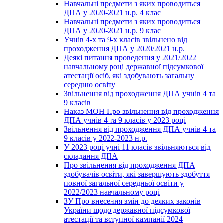
Навчальні предмети з яких проводиться
ДПА у 2020-2021 н.р. 4 клас
Навчальні предмети з яких проводиться
ДПА у 2020-2021 н.р. 9 клас
Учнів 4-х та 9-х класів звільнено від
проходження ДПА у 2020/2021 н.р.
Деякі питання проведення у 2021/2022
навчальному році державної підсумкової
атестації осіб, які здобувають загальну
середню освіту
Звільнення від проходження ДПА учнів 4 та
9 класів
Наказ МОН Про звільнення від проходження
ДПА учнів 4 та 9 класів у 2023 році
Звільнення від проходження ДПА учнів 4 та
9 класів у 2022-2023 н.р.
У 2023 році учні 11 класів звільняються від
складання ДПА
Про звільнення від проходження ДПА
здобувачів освіти, які завершують здобуття
повної загальної середньої освіти у
2022/2023 навчальному році
ЗУ Про внесення змін до деяких законів
України щодо державної підсумкової
атестації та вступної кампанії 2024