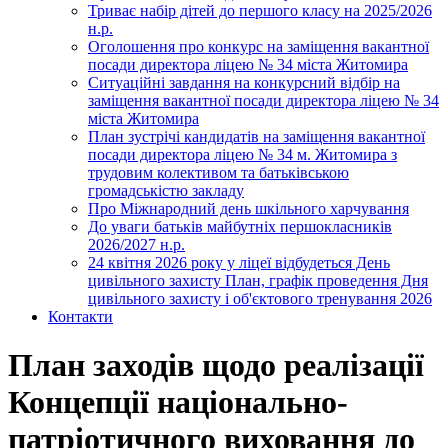
Триває набір дітей до першого класу на 2025/2026
н.р.
Оголошення про конкурс на заміщення вакантної
посади директора ліцею № 34 міста Житомира
Ситуаційні завдання на конкурсний відбір на
заміщення вакантної посади директора ліцею № 34
міста Житомира
План зустрічі кандидатів на заміщення вакантної
посади директора ліцею № 34 м. Житомира з
трудовим колективом та батьківською
громадськістю закладу
Про Міжнародний день шкільного харчування
До уваги батьків майбутніх першокласників
2026/2027 н.р.
24 квітня 2026 року у ліцеї відбудеться День
цивільного захисту План, графік проведення Дня
цивільного захисту і об'єктового тренування 2026
Контакти
План заходів щодо реалізації
Концепції національно-
патріотичного виховання до